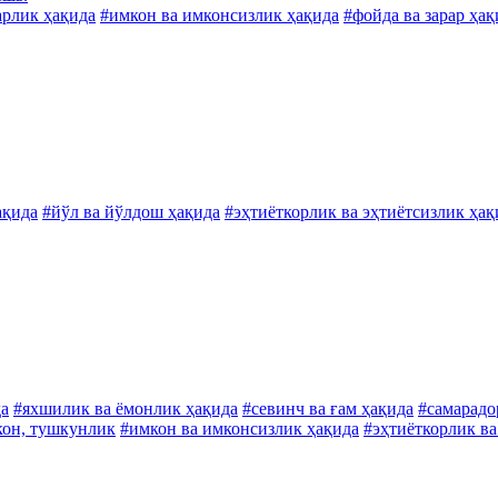
арлик ҳақида
#имкон ва имконсизлик ҳақида
#фойда ва зарар ҳақ
ақида
#йўл ва йўлдош ҳақида
#эҳтиёткорлик ва эҳтиётсизлик ҳақ
да
#яхшилик ва ёмонлик ҳақида
#севинч ва ғам ҳақида
#самарадо
он, тушкунлик
#имкон ва имконсизлик ҳақида
#эҳтиёткорлик ва