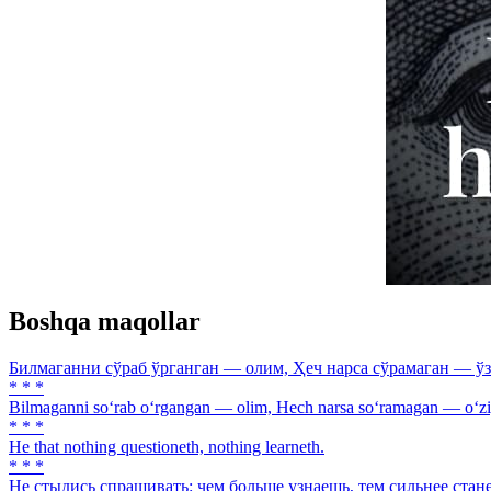
Boshqa maqollar
Билмаганни сўраб ўрганган — олим, Ҳеч нарса сўрамаган — ўз
* * *
Bilmaganni so‘rab o‘rgangan — olim, Hech narsa so‘ramagan — o‘zi
* * *
He that nothing questioneth, nothing learneth.
* * *
He стыдись спрашивать: чем больше узнаешь, тем сильнее стан