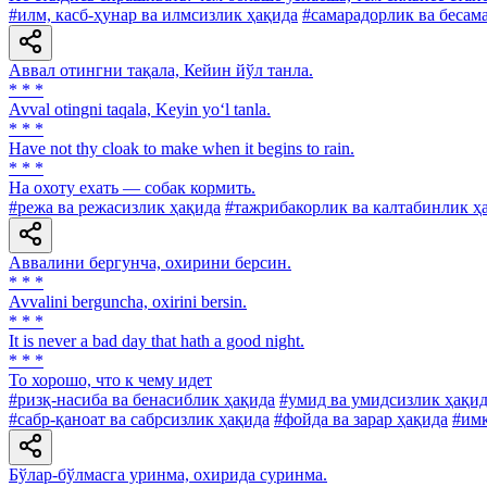
#илм, касб-ҳунар ва илмсизлик ҳақида
#самарадорлик ва бесам
Аввал отингни тақала, Кейин йўл танла.
* * *
Avval otingni taqala, Keyin yo‘l tanla.
* * *
Have not thy cloak to make when it begins to rain.
* * *
Ha охоту ехать — собак кормить.
#режа ва режасизлик ҳақида
#тажрибакорлик ва калтабинлик ҳ
Аввалини бергунча, охирини берсин.
* * *
Avvalini berguncha, oxirini bersin.
* * *
It is never a bad day that hath a good night.
* * *
To хорошо, что к чему идет
#ризқ-насиба ва бенасиблик ҳақида
#умид ва умидсизлик ҳақи
#сабр-қаноат ва сабрсизлик ҳақида
#фойда ва зарар ҳақида
#имк
Бўлар-бўлмасга уринма, охирида суринма.