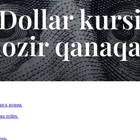
ига золим.
ga zolim.
ешь.