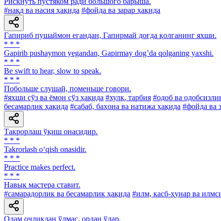
Рискнуть пустяком ради большого барыша.
#нақд ва насия ҳақида
#фойда ва зарар ҳақида
Гапириб пушаймон егандан, Гапирмай доғда қолганинг яхши.
* * *
Gapirib pushaymon yegandan, Gapirmay dogʼda qolganing yaxshi.
* * *
Be swift to hear, slow to speak.
* * *
Побольше слушай, поменьше говори.
#яхши сўз ва ёмон сўз ҳақида
#хулқ, тарбия
#одоб ва одобсизли
бесамарлик ҳақида
#сабаб, баҳона ва натижа ҳақида
#фойда ва 
Такрорлаш ўқиш онасидир.
* * *
Takrorlash o‘qish onasidir.
* * *
Practice makes perfect.
* * *
Навык мастера ставит.
#самарадорлик ва бесамарлик ҳақида
#илм, касб-ҳунар ва илмс
Одам очликдан ўлмас, ордан ўлар.