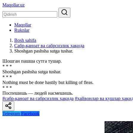
Maqollar.uz
Maqollar
Ruknlar
Bosh sahifa
Сабр-қаноат ва сабрсизлик ҳақида
Shoshgan pashsha sutga tushar.
Шошган пашша сутга тушар.
* * *
Shoshgan pashsha sutga tushar.
* * *
Nothing must be done hastily but killing of fleas.
* * *
Поспешишь — людей насмешишь.
#сабр-қаноат ва сабрсизлик ҳақида
#ҳайвонлар ва қушлар ҳақи
Telegram
Facebook