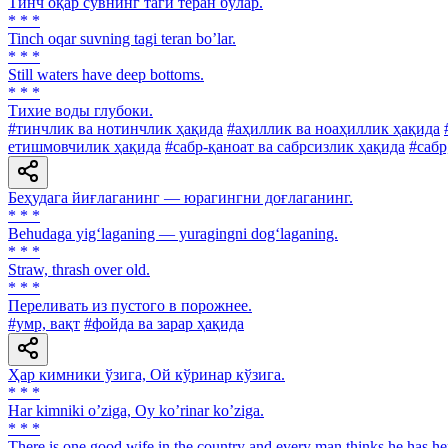
Тинч оқар сувнинг таги теран бўлар.
* * *
Tinch oqar suvning tagi teran bo’lar.
* * *
Still waters have deep bottoms.
* * *
Тихие воды глубоки.
#тинчлик ва нотинчлик ҳақида
#аҳиллик ва ноаҳиллик ҳақида
етишмовчилик ҳақида
#сабр-қаноат ва сабрсизлик ҳақида
#сабр
Беҳудага йиғлаганинг — юрагингни доғлаганинг.
* * *
Behudaga yig‘laganing — yuragingni dog‘laganing.
* * *
Straw, thrash over old.
* * *
Переливать из пустого в порожнее.
#умр, вақт
#фойда ва зарар ҳақида
Ҳар кимники ўзига, Ой кўринар кўзига.
* * *
Har kimniki oʼziga, Oy koʼrinar koʼziga.
* * *
There is one good wife in the country and every man thinks he has he