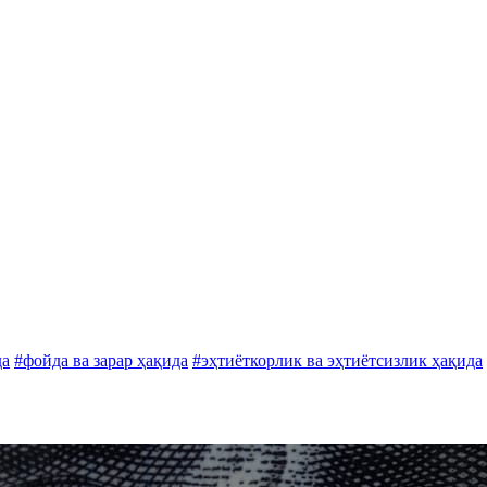
да
#фойда ва зарар ҳақида
#эҳтиёткорлик ва эҳтиётсизлик ҳақида