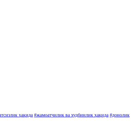
атсизлик ҳақида
#жамоатчилик ва худбинлик ҳақида
#донолик