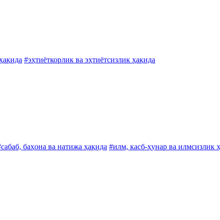
 ҳақида
#эҳтиёткорлик ва эҳтиётсизлик ҳақида
#сабаб, баҳона ва натижа ҳақида
#илм, касб-ҳунар ва илмсизлик 