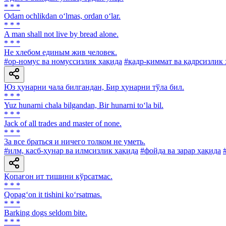
* * *
Odam ochlikdan o‘lmas, ordan o‘lar.
* * *
A man shall not live by bread alone.
* * *
He хлебом единым жив человек.
#ор-номус ва номуссизлик ҳақида
#қадр-қиммат ва қадрсизлик
Юз ҳунарни чала билгандан, Бир ҳунарни тўла бил.
* * *
Yuz hunarni chala bilgandan, Bir hunarni to‘la bil.
* * *
Jack of all trades and master of none.
* * *
3a все браться и ничего толком не уметь.
#илм, касб-ҳунар ва илмсизлик ҳақида
#фойда ва зарар ҳақида
Қопағон ит тишини кўрсатмас.
* * *
Qopag‘on it tishini ko‘rsatmas.
* * *
Barking dogs seldom bite.
* * *