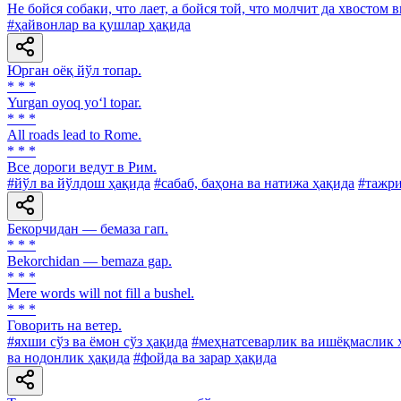
Не бойся собаки, что лает, а бойся той, что молчит да хвостом 
#ҳайвонлар ва қушлар ҳақида
Юрган оёқ йўл топар.
* * *
Yurgan oyoq yo‘l topar.
* * *
All roads lead to Rome.
* * *
Все дороги ведут в Рим.
#йўл ва йўлдош ҳақида
#сабаб, баҳона ва натижа ҳақида
#тажри
Бекорчидан — бемаза гап.
* * *
Bekorchidan — bemaza gap.
* * *
Mere words will not fill a bushel.
* * *
Говорить на ветер.
#яхши сўз ва ёмон сўз ҳақида
#меҳнатсеварлик ва ишёқмаслик 
ва нодонлик ҳақида
#фойда ва зарар ҳақида