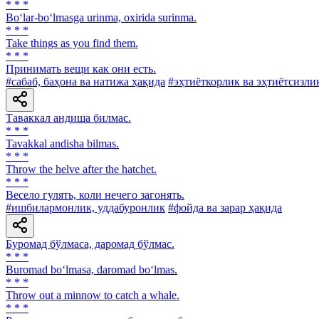
* * *
Bo‘lar-bo‘lmasga urinma, oxirida surinma.
* * *
Take things as you find them.
* * *
Принимать вещи как они есть.
#сабаб, баҳона ва натижа ҳақида
#эҳтиёткорлик ва эҳтиётсизли
Таваккал андиша билмас.
* * *
Tavakkal andisha bilmas.
* * *
Throw the helve after the hatchet.
* * *
Весело гулять, коли нечего загонять.
#ишбилармонлик, уддабуронлик
#фойда ва зарар ҳақида
Буромад бўлмаса, даромад бўлмас.
* * *
Buromad bo‘lmasa, daromad bo‘lmas.
* * *
Throw out a minnow to catch a whale.
* * *