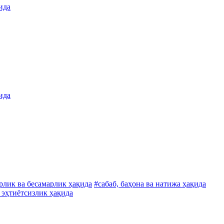
ида
ида
рлик ва бесамарлик ҳақида
#сабаб, баҳона ва натижа ҳақида
 эҳтиётсизлик ҳақида