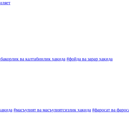
виляет
бакорлик ва калтабинлик ҳақида
#фойда ва зарар ҳақида
ҳақида
#масъулият ва масъулиятсизлик ҳақида
#фаросат ва фарос