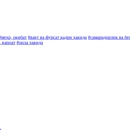
#меҳр, оқибат
#вақт ва фурсат қадри ҳақида
#самарадорлик ва бе
, қаноат
#оила ҳақида
r.