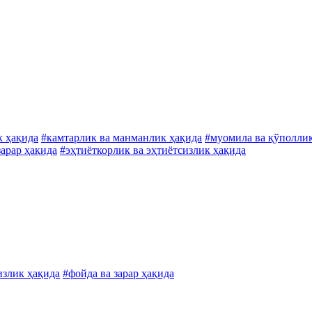
к ҳақида
#камтарлик ва манманлик ҳақида
#муомила ва қўполли
зарар ҳақида
#эҳтиёткорлик ва эҳтиётсизлик ҳақида
излик ҳақида
#фойда ва зарар ҳақида