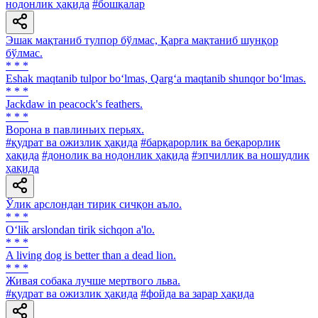
нодонлик ҳақида
#бошқалар
Эшак мақтаниб тулпор бўлмас, Қарға мақтаниб шунқор
бўлмас.
* * *
Eshak maqtanib tulpor bo‘lmas, Qarg‘a maqtanib shunqor bo‘lmas.
* * *
Jackdaw in peacock's feathers.
* * *
Ворона в павлиньих перьях.
#қудрат ва ожизлик ҳақида
#барқарорлик ва беқарорлик
ҳақида
#донолик ва нодонлик ҳақида
#эпчиллик ва ношудлик
ҳақида
Ўлик арслондан тирик сичқон аъло.
* * *
O‘lik arslondan tirik sichqon a'lo.
* * *
A living dog is better than a dead lion.
* * *
Живая собака лучше мертвого льва.
#қудрат ва ожизлик ҳақида
#фойда ва зарар ҳақида