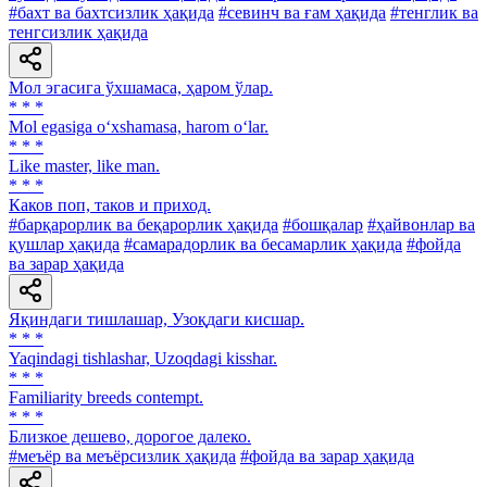
#бахт ва бахтсизлик ҳақида
#севинч ва ғам ҳақида
#тенглик ва
тенгсизлик ҳақида
Мол эгасига ўхшамаса, ҳаром ўлар.
* * *
Mol egasiga o‘xshamasa, harom o‘lar.
* * *
Like master, like man.
* * *
Каков поп, таков и приход.
#барқарорлик ва беқарорлик ҳақида
#бошқалар
#ҳайвонлар ва
қушлар ҳақида
#самарадорлик ва бесамарлик ҳақида
#фойда
ва зарар ҳақида
Яқиндаги тишлашар, Узоқдаги кисшар.
* * *
Yaqindagi tishlashar, Uzoqdagi kisshar.
* * *
Familiarity breeds contempt.
* * *
Близкое дешево, дорогое далеко.
#меъёр ва меъёрсизлик ҳақида
#фойда ва зарар ҳақида