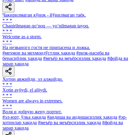
Чақирилмаган қўноқ - йўнилмаган таёқ.
* * *
Chaqirilmagan qo‘noq — yo‘nilmagan tayoq.
* * *
Welcome as a storm.
* * *
Ha незваного гостя не припасена и ложка.
#меҳмон ва меҳмондўстлик ҳақида
#ризқ-насиба ва
бенасиблик ҳақида
#меъёр ва меъёрсизлик ҳақида
#фойда ва
зарар ҳақида
Хотин авжийди, эл алжийди.
* * *
Xotin avjiydi, el aljiydi.
* * *
Women are always in extremes.
* * *
Воля и добрую жену портит.
#эл-юрт, ўлка ҳақида
#андиша ва андишасизлик ҳақида
#эр-
хотинлар ҳақида
#меъёр ва меъёрсизлик ҳақида
#фойда ва
зарар ҳақида