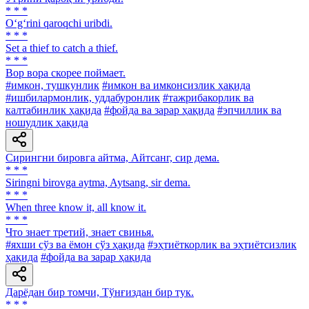
* * *
O‘g‘rini qaroqchi uribdi.
* * *
Set a thief to catch a thief.
* * *
Вор вора скорее поймает.
#имкон, тушкунлик
#имкон ва имконсизлик ҳақида
#ишбилармонлик, уддабуронлик
#тажрибакорлик ва
калтабинлик ҳақида
#фойда ва зарар ҳақида
#эпчиллик ва
ношудлик ҳақида
Сирингни бировга айтма, Айтсанг, сир дема.
* * *
Siringni birovga aytma, Aytsang, sir dema.
* * *
When three know it, all know it.
* * *
Что знает третий, знает свинья.
#яхши сўз ва ёмон сўз ҳақида
#эҳтиёткорлик ва эҳтиётсизлик
ҳақида
#фойда ва зарар ҳақида
Дарёдан бир томчи, Тўнғиздан бир тук.
* * *