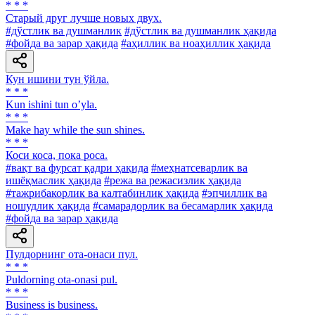
* * *
Старый друг лучше новых двух.
#дўстлик ва душманлик
#дўстлик ва душманлик ҳақида
#фойда ва зарар ҳақида
#аҳиллик ва ноаҳиллик ҳақида
Кун ишини тун ўйла.
* * *
Kun ishini tun oʼyla.
* * *
Make hay while the sun shines.
* * *
Коси коса, пока роса.
#вақт ва фурсат қадри ҳақида
#меҳнатсеварлик ва
ишёқмаслик ҳақида
#режа ва режасизлик ҳақида
#тажрибакорлик ва калтабинлик ҳақида
#эпчиллик ва
ношудлик ҳақида
#самарадорлик ва бесамарлик ҳақида
#фойда ва зарар ҳақида
Пулдорнинг ота-онаси пул.
* * *
Puldorning ota-onasi pul.
* * *
Business is business.