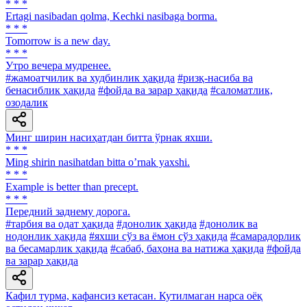
* * *
Ertagi nasibadan qolma, Kechki nasibaga borma.
* * *
Tomorrow is a new day.
* * *
Утро вечера мудренее.
#жамоатчилик ва худбинлик ҳақида
#ризқ-насиба ва
бенасиблик ҳақида
#фойда ва зарар ҳақида
#саломатлик,
озодалик
Минг ширин насиҳатдан битта ўрнак яхши.
* * *
Ming shirin nasihatdan bitta oʼrnak yaxshi.
* * *
Example is better than precept.
* * *
Передний заднему дорога.
#тарбия ва одат ҳақида
#донолик ҳақида
#донолик ва
нодонлик ҳақида
#яхши сўз ва ёмон сўз ҳақида
#самарадорлик
ва бесамарлик ҳақида
#сабаб, баҳона ва натижа ҳақида
#фойда
ва зарар ҳақида
Кафил турма, кафансиз кетасан. Кутилмаган нарса оёқ