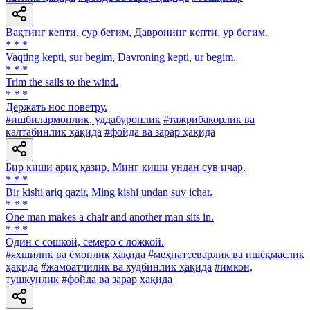
Вақтинг кепти, сур бегим, Давронинг кепти, ур бегим.
* * *
Vaqting kepti, sur begim, Davroning kepti, ur begim.
* * *
Trim the sails to the wind.
* * *
Держать нос поветру.
#ишбилармонлик, уддабуронлик
#тажрибакорлик ва
калтабинлик ҳақида
#фойда ва зарар ҳақида
Бир киши ариқ қазир, Минг киши ундан сув ичар.
* * *
Bir kishi ariq qazir, Ming kishi undan suv ichar.
* * *
One man makes a chair and another man sits in.
* * *
Один с сошкой, семеро с ложкой.
#яхшилик ва ёмонлик ҳақида
#меҳнатсеварлик ва ишёқмаслик
ҳақида
#жамоатчилик ва худбинлик ҳақида
#имкон,
тушкунлик
#фойда ва зарар ҳақида