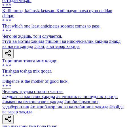
оcтидан чиқар.
* * *
Kafil turma, kafansiz ketasan. Kutilmagan narsa oyoq octidan
chiqar.
* * *
That which one least anticipates soonest comes to pass.
* * *
Чего не ждешь, то и случается.
#тўй ва мотам ҳақида
#ишонч ва ишончсизлик ҳақида
#нақд
ва насия ҳақида
#фойда ва зарар ҳақида
Тиришган тошга мих қоқар.
* * *
Tirishgan toshga mix qoqar.
* * *
Diligence is the mother of good luck.
* * *
Человек трудом строит счастье.
#қудрат ва ожизлик ҳақида
#эпчиллик ва ношудлик ҳақида
#имкон ва имконсизлик ҳақида
#ишбилармонлик,
уддабуронлик
#тажрибакорлик ва калтабинлик ҳақида
#фойда
ва зарар ҳақида
Бир шаҳарни бир бола бузар.