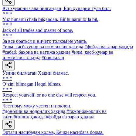
Юз ҳунарни чала билгандан, Бир ҳунарни тўла бил.
* * *
Yuz hunarni chala bilgandan, Bir hunarni to‘la bil.
* * *
Jack of all trades and master of none.
* * *
3a все браться и ничего толком не уметь.
#илм, касб-ҳунар ва илмсизлик ҳақида
#фойда ва зарар ҳақида
#сабаб, баҳона ва натижа ҳақида
#илм, касб-ҳунар ва
илмсизлик ҳақида
#бошқалар
Ўзини билмаган Ҳақни билмас.
* * *
O‘zini bilmagan Haqni bilmas.
* * *
Respect yourself, or no one else will respect you.
* * *
Честному мужу честен и поклон.
#донолик ва нодонлик ҳақида
#тажрибакорлик ва
калтабинлик ҳақида
#фойда ва зарар ҳақида
Эртаги насибадан қолма, Кечки насибага борма.