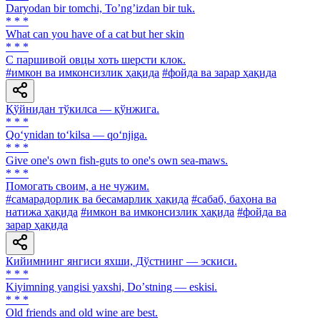
Daryodan bir tomchi, Toʼngʼizdan bir tuk.
* * *
What can you have of a cat but her skin
* * *
С паршивой овцы хоть шерсти клок.
#имкон ва имконсизлик ҳақида
#фойда ва зарар ҳақида
Қўйнидан тўкилса — қўнжига.
* * *
Qo‘ynidan to‘kilsa — qo‘njiga.
* * *
Give one's own fish-guts to one's own sea-maws.
* * *
Помогать своим, а не чужим.
#самарадорлик ва бесамарлик ҳақида
#сабаб, баҳона ва
натижа ҳақида
#имкон ва имконсизлик ҳақида
#фойда ва
зарар ҳақида
Кийимнинг янгиси яхши, Дўстнинг — эскиси.
* * *
Kiyimning yangisi yaxshi, Doʼstning — eskisi.
* * *
Old friends and old wine are best.