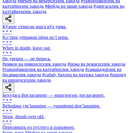
ҳақида
#меъёр ва меъёрсизлик ҳақида
#тажрибакорлик ва
калтабинлик ҳақида
#фойда ва зарар ҳақида
#дангасалик ва
калтафаҳмлик ҳақида
Кўзинг етмаган ишга қўл урма.
* * *
Ko‘zing yetmagan ishga qo‘l urma.
* * *
When in doubt, leave out.
* * *
He уверен — не берись.
#имкон ва имконсизлик ҳақида
#режа ва режасизлик ҳақида
#тажрибакорлик ва калтабинлик ҳақида
#самарадорлик ва
бесамарлик ҳақида
#сабаб, баҳона ва натижа ҳақида
#ишонч
ва ишончсизлик ҳақида
Беҳудага йиғлаганинг — юрагингни доғлаганинг.
* * *
Behudaga yig‘laganing — yuragingni dog‘laganing.
* * *
Straw, thrash over old.
* * *
Переливать из пустого в порожнее.
#умр, вақт
#фойда ва зарар ҳақида