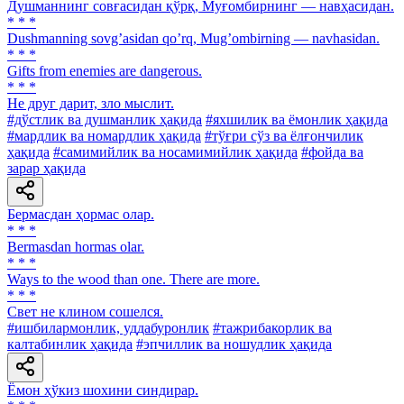
Душманнинг совғасидан қўрқ, Муғомбирнинг — навҳасидан.
* * *
Dushmanning sovgʼasidan qoʼrq, Mugʼombirning — navhasidan.
* * *
Gifts from enemies are dangerous.
* * *
Не друг дарит, зло мыслит.
#дўстлик ва душманлик ҳақида
#яхшилик ва ёмонлик ҳақида
#мардлик ва номардлик ҳақида
#тўғри сўз ва ёлғончилик
ҳақида
#самимийлик ва носамимийлик ҳақида
#фойда ва
зарар ҳақида
Бермасдан ҳормас олар.
* * *
Bermasdan hormas olar.
* * *
Ways to the wood than one. There are more.
* * *
Свет не клином сошелся.
#ишбилармонлик, уддабуронлик
#тажрибакорлик ва
калтабинлик ҳақида
#эпчиллик ва ношудлик ҳақида
Ёмон ҳўкиз шохини синдирар.