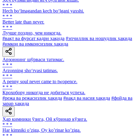
* * *
Hech bo‘lmagandan kech bo‘lgani yaxshi.
* * *
Better late than never.
* * *
Лучше поздно, чем никогда.
#вақт ва фурсат қадри ҳақида
#эпчиллик ва ношудлик ҳақида
#имкон ва имконсизлик ҳақида
Арзоннинг шўрваси татимас.
* * *
Arzonning sho‘rvasi tatimas.
* * *
A penny soul never came to twopence.
* * *
Крохобору никогда не добиться успеха.
#режа ва режасизлик ҳақида
#нақд ва насия ҳақида
#фойда ва
зарар ҳақида
Ҳар кимники ўзига, Ой кўринар кўзига.
* * *
Har kimniki oʼziga, Oy koʼrinar koʼziga.
* * *