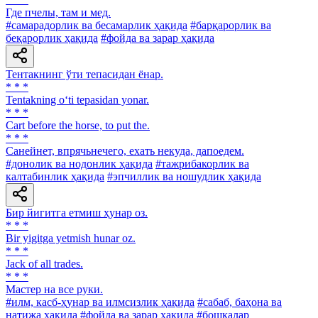
Где пчелы, там и мед.
#самарадорлик ва бесамарлик ҳақида
#барқарорлик ва
беқарорлик ҳақида
#фойда ва зарар ҳақида
Тентакнинг ўти тепасидан ёнар.
* * *
Tentakning o‘ti tepasidan yonar.
* * *
Cart before the horse, to put the.
* * *
Санейнет, впрячьнечего, ехать некуда, дапоедем.
#донолик ва нодонлик ҳақида
#тажрибакорлик ва
калтабинлик ҳақида
#эпчиллик ва ношудлик ҳақида
Бир йигитга етмиш ҳунар оз.
* * *
Bir yigitga yetmish hunar oz.
* * *
Jack of all trades.
* * *
Мастер на все руки.
#илм, касб-ҳунар ва илмсизлик ҳақида
#сабаб, баҳона ва
натижа ҳақида
#фойда ва зарар ҳақида
#бошқалар