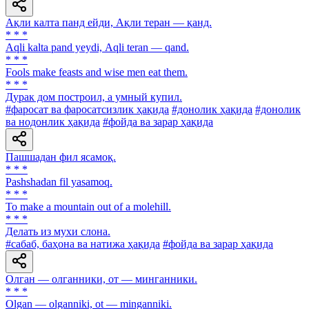
Ақли калта панд ейди, Ақли теран — қанд.
* * *
Аqli kalta pand yeydi, Аqli teran — qand.
* * *
Fools make feasts and wise men eat them.
* * *
Дурак дом построил, а умный купил.
#фаросат ва фаросатсизлик ҳақида
#донолик ҳақида
#донолик
ва нодонлик ҳақида
#фойда ва зарар ҳақида
Пашшадан фил ясамоқ.
* * *
Pashshadan fil yasamoq.
* * *
To make a mountain out of a molehill.
* * *
Делать из мухи слона.
#сабаб, баҳона ва натижа ҳақида
#фойда ва зарар ҳақида
Олган — олганники, от — минганники.
* * *
Olgan — olganniki, ot — minganniki.