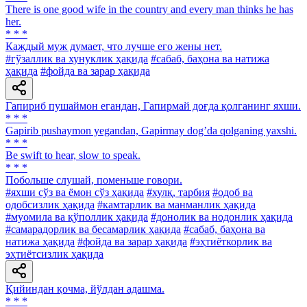
There is one good wife in the country and every man thinks he has
her.
* * *
Каждый муж думает, что лучше его жены нет.
#гўзаллик ва хунуклик ҳақида
#сабаб, баҳона ва натижа
ҳақида
#фойда ва зарар ҳақида
Гапириб пушаймон егандан, Гапирмай доғда қолганинг яхши.
* * *
Gapirib pushaymon yegandan, Gapirmay dogʼda qolganing yaxshi.
* * *
Be swift to hear, slow to speak.
* * *
Побольше слушай, поменьше говори.
#яхши сўз ва ёмон сўз ҳақида
#хулқ, тарбия
#одоб ва
одобсизлик ҳақида
#камтарлик ва манманлик ҳақида
#муомила ва қўполлик ҳақида
#донолик ва нодонлик ҳақида
#самарадорлик ва бесамарлик ҳақида
#сабаб, баҳона ва
натижа ҳақида
#фойда ва зарар ҳақида
#эҳтиёткорлик ва
эҳтиётсизлик ҳақида
Қийиндан қочма, йўлдан адашма.
* * *