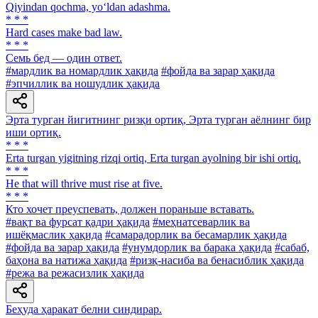
Qiyindan qochma, yo‘ldan adashma.
* * *
Hard cases make bad law.
* * *
Семь бед — один ответ.
#мардлик ва номардлик ҳақида
#фойда ва зарар ҳақида
#эпчиллик ва ношудлик ҳақида
Эрта турган йигитнинг ризқи ортиқ, Эрта турган аёлнинг бир
иши ортиқ.
* * *
Erta turgan yigitning rizqi ortiq, Erta turgan ayolning bir ishi ortiq.
* * *
He that will thrive must rise at five.
* * *
Кто хочет преуспевать, должен пораньше вставать.
#вақт ва фурсат қадри ҳақида
#меҳнатсеварлик ва
ишёқмаслик ҳақида
#самарадорлик ва бесамарлик ҳақида
#фойда ва зарар ҳақида
#унумдорлик ва барака ҳақида
#сабаб,
баҳона ва натижа ҳақида
#ризқ-насиба ва бенасиблик ҳақида
#режа ва режасизлик ҳақида
Беҳуда ҳаракат белни синдирар.