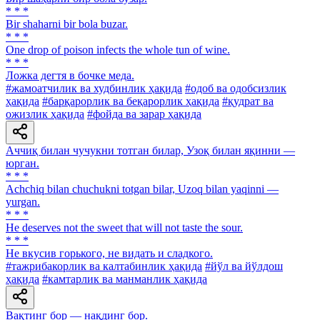
* * *
Bir shaharni bir bola buzar.
* * *
One drop of poison infects the whole tun of wine.
* * *
Ложка дегтя в бочке меда.
#жамоатчилик ва худбинлик ҳақида
#одоб ва одобсизлик
ҳақида
#барқарорлик ва беқарорлик ҳақида
#қудрат ва
ожизлик ҳақида
#фойда ва зарар ҳақида
Аччиқ билан чучукни тотган билар, Узоқ билан яқинни —
юрган.
* * *
Achchiq bilan chuchukni totgan bilar, Uzoq bilan yaqinni —
yurgan.
* * *
He deserves not the sweet that will not taste the sour.
* * *
He вкусив горького, не видать и сладкого.
#тажрибакорлик ва калтабинлик ҳақида
#йўл ва йўлдош
ҳақида
#камтарлик ва манманлик ҳақида
Вақтинг бор — нақдинг бор.