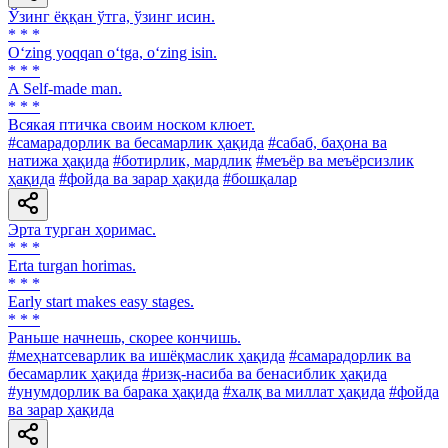
Ўзинг ёққан ўтга, ўзинг исин.
* * *
O‘zing yoqqan o‘tga, o‘zing isin.
* * *
A Self-made man.
* * *
Всякая птичка своим носком клюет.
#самарадорлик ва бесамарлик ҳақида
#сабаб, баҳона ва
натижа ҳақида
#ботирлик, мардлик
#меъёр ва меъёрсизлик
ҳақида
#фойда ва зарар ҳақида
#бошқалар
Эрта турган ҳоримас.
* * *
Erta turgan horimas.
* * *
Early start makes easy stages.
* * *
Раньше начнешь, скорее кончишь.
#меҳнатсеварлик ва ишёқмаслик ҳақида
#самарадорлик ва
бесамарлик ҳақида
#ризқ-насиба ва бенасиблик ҳақида
#унумдорлик ва барака ҳақида
#халқ ва миллат ҳақида
#фойда
ва зарар ҳақида