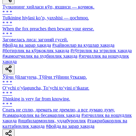
Тулкининг ҳийласи кўп, яхшиси — қочмоқ.
* * *
Tulkining hiylasi koʼp, yaxshisi — qochmoq.
* * *
When the fox preaches then beware your geese.
* * *
Заговелась лиса: загоняй гусей.
#фойда ва зарар ҳақида
#ҳайвонлар ва қушлар ҳақида
#ботирлик ва қўрқоқлик ҳақида
#тўғрилик ва эгрилик ҳақида
#жамоатчилик ва худбинлик ҳақида
#эпчиллик ва ношудлик
ҳақида
Ўйчи ўйлагунча, Тўйчи тўйини ўтказар.
* * *
O‘ychi o‘ylaguncha, To‘ychi to‘yini o‘tkazar.
* * *
Thinking is very far from knowing.
* * *
Спать не сплю, дремать не дремлю, а все думаю думу.
#самарадорлик ва бесамарлик ҳақида
#эпчиллик ва ношудлик
ҳақида
#ишбилармонлик, уддабуронлик
#тажрибакорлик ва
калтабинлик ҳақида
#фойда ва зарар ҳақида