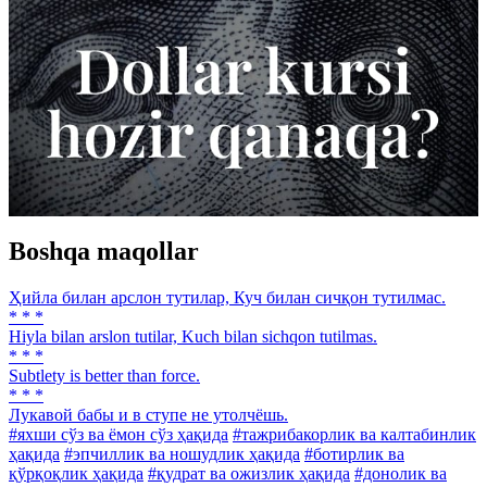
Boshqa maqollar
Ҳийла билан арслон тутилар, Куч билан сичқон тутилмас.
* * *
Hiyla bilan arslon tutilar, Kuch bilan sichqon tutilmas.
* * *
Subtlety is better than force.
* * *
Лукавой бабы и в ступе не утолчёшь.
#яхши сўз ва ёмон сўз ҳақида
#тажрибакорлик ва калтабинлик
ҳақида
#эпчиллик ва ношудлик ҳақида
#ботирлик ва
қўрқоқлик ҳақида
#қудрат ва ожизлик ҳақида
#донолик ва