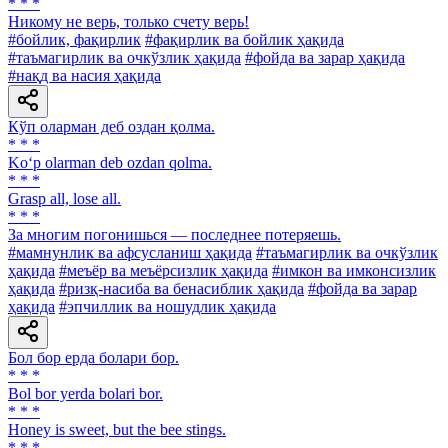
* * *
Никому не верь, только счету верь!
#бойлик, фақирлик
#фақирлик ва бойлик ҳақида
#таъмагирлик ва очкўзлик ҳақида
#фойда ва зарар ҳақида
#нақд ва насия ҳақида
Кўп оларман деб оздан қолма.
* * *
Ko‘p olarman deb ozdan qolma.
* * *
Grasp all, lose all.
* * *
За многим погонишься — последнее потеряешь.
#мамнунлик ва афсусланиш ҳақида
#таъмагирлик ва очкўзлик
ҳақида
#меъёр ва меъёрсизлик ҳақида
#имкон ва имконсизлик
ҳақида
#ризқ-насиба ва бенасиблик ҳақида
#фойда ва зарар
ҳақида
#эпчиллик ва ношудлик ҳақида
Бол бор ерда болари бор.
* * *
Bol bor yerda bolari bor.
* * *
Honey is sweet, but the bee stings.
* * *