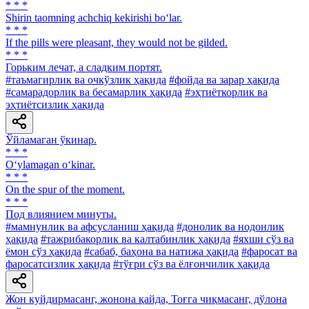
* * *
Shirin taomning achchiq kekirishi bo‘lar.
* * *
If the pills were pleasant, they would not be gilded.
* * *
Горьким лечат, а сладким портят.
#таъмагирлик ва очкўзлик ҳақида
#фойда ва зарар ҳақида
#самарадорлик ва бесамарлик ҳақида
#эҳтиёткорлик ва
эҳтиётсизлик ҳақида
Ўйламаган ўкинар.
* * *
O‘ylamagan o‘kinar.
* * *
On the spur of the moment.
* * *
Под влиянием минуты.
#мамнунлик ва афсусланиш ҳақида
#донолик ва нодонлик
ҳақида
#тажрибакорлик ва калтабинлик ҳақида
#яхши сўз ва
ёмон сўз ҳақида
#сабаб, баҳона ва натижа ҳақида
#фаросат ва
фаросатсизлик ҳақида
#тўғри сўз ва ёлғончилик ҳақида
Жон куйдирмасанг, жонона қайда, Тоғга чиқмасанг, дўлона