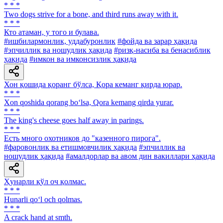
* * *
Two dogs strive for a bone, and third runs away with it.
* * *
Кто атаман, у того и булава.
#ишбилармонлик, уддабуронлик
#фойда ва зарар ҳақида
#эпчиллик ва ношудлик ҳақида
#ризқ-насиба ва бенасиблик
ҳақида
#имкон ва имконсизлик ҳақида
Хон қошида қоранг бўлса, Қора кеманг қирда юрар.
* * *
Xon qoshida qorang bo‘lsa, Qora kemang qirda yurar.
* * *
The king's cheese goes half away in parings.
* * *
Есть много охотников до "казенного пирога".
#фаровонлик ва етишмовчилик ҳақида
#эпчиллик ва
ношудлик ҳақида
#амалдорлар ва авом дин вакиллари ҳақида
Ҳунарли қўл оч қолмас.
* * *
Hunarli qo‘l och qolmas.
* * *
A crack hand at smth.