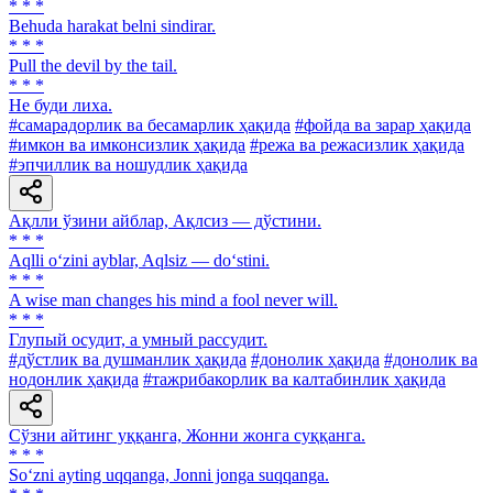
* * *
Behuda harakat belni sindirar.
* * *
Pull the devil by the tail.
* * *
He буди лиха.
#самарадорлик ва бесамарлик ҳақида
#фойда ва зарар ҳақида
#имкон ва имконсизлик ҳақида
#режа ва режасизлик ҳақида
#эпчиллик ва ношудлик ҳақида
Ақлли ўзини айблар, Ақлсиз — дўстини.
* * *
Aqlli o‘zini ayblar, Aqlsiz — do‘stini.
* * *
A wise man changes his mind a fool never will.
* * *
Глупый осудит, a умный рассудит.
#дўстлик ва душманлик ҳақида
#донолик ҳақида
#донолик ва
нодонлик ҳақида
#тажрибакорлик ва калтабинлик ҳақида
Сўзни айтинг уққанга, Жонни жонга суққанга.
* * *
So‘zni ayting uqqanga, Jonni jonga suqqanga.