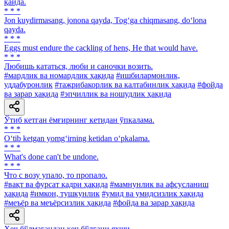
қайда.
* * *
Jon kuydirmasang, jonona qayda, Tog‘ga chiqmasang, do‘lona
qayda.
* * *
Eggs must endure the cackling of hens, He that would have.
* * *
Любишь кататься, люби и саночки возить.
#мардлик ва номардлик ҳақида
#ишбилармонлик,
уддабуронлик
#тажрибакорлик ва калтабинлик ҳақида
#фойда
ва зарар ҳақида
#эпчиллик ва ношудлик ҳақида
Ўтиб кетган ёмғирнинг кетидан ўпкалама.
* * *
O‘tib ketgan yomg‘irning ketidan o‘pkalama.
* * *
What's done can't be undone.
* * *
Что с возу упало, то пропало.
#вақт ва фурсат қадри ҳақида
#мамнунлик ва афсусланиш
ҳақида
#имкон, тушкунлик
#умид ва умидсизлик ҳақида
#меъёр ва меъёрсизлик ҳақида
#фойда ва зарар ҳақида
Ҳеч бўлмагандан кеч бўлгани яхши.