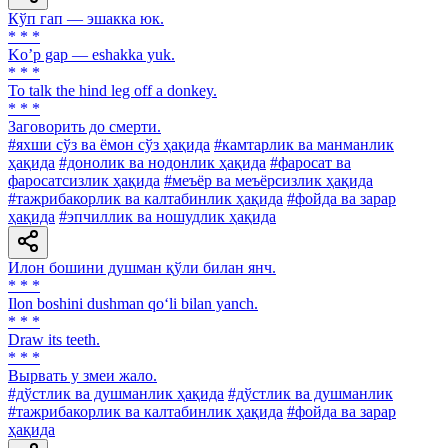
Кўп гап — эшакка юк.
* * *
Koʼp gap — eshakka yuk.
* * *
To talk the hind leg off a donkey.
* * *
Заговорить до смерти.
#яхши сўз ва ёмон сўз ҳақида
#камтарлик ва манманлик
ҳақида
#донолик ва нодонлик ҳақида
#фаросат ва
фаросатсизлик ҳақида
#меъёр ва меъёрсизлик ҳақида
#тажрибакорлик ва калтабинлик ҳақида
#фойда ва зарар
ҳақида
#эпчиллик ва ношудлик ҳақида
Илон бошини душман қўли билан янч.
* * *
Ilon boshini dushman qo‘li bilan yanch.
* * *
Draw its teeth.
* * *
Вырвать у змеи жало.
#дўстлик ва душманлик ҳақида
#дўстлик ва душманлик
#тажрибакорлик ва калтабинлик ҳақида
#фойда ва зарар
ҳақида