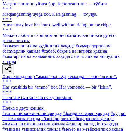
Мақтанганнинг уйига бор, Керилганнинг — тўйига.
* * *
Maqtanganning uyiga bor, Kerilganning — to‘yiga.
* * *
A man may love his house well without riding on the ridge.
* * *
Можно любить свой дом но не обязательно повсюду его
расхваливать.
#жамоатчилик ва худбинлик ҳақида
#самарадорлик ва
бесамарлик ҳақида
#сабаб, баҳона ва натижа ҳақида
#камтарлик ва манманлик ҳақида
#эпчиллик ва ношудлик
ҳақида
Ҳар яхшида бир “аммо” бор. Ҳар ёмонда — бир “лекин”.
* * *
Har yaxshida bir “ammo” bor. Har yomonda — bir “lekin”.
* * *
There are two sides to every question.
* * *
Палка о двух концах.
#яхшилик ва ёмонлик ҳақида
#фойда ва зарар ҳақида
#қудрат
ва ожизлик ҳақида
#барқарорлик ва беқарорлик ҳақида
#имкон ва имконсизлик ҳақида
#тақдир ва тадбир ҳақида
#умид ва умидсизлик ҳақида
#меъёр ва меъёрсизлик ҳақида