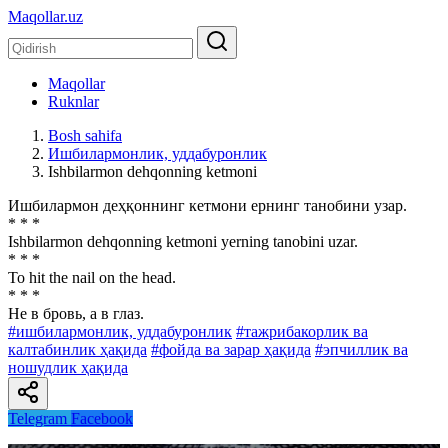
Maqollar.uz
Maqollar
Ruknlar
Bosh sahifa
Ишбилармонлик, уддабуронлик
Ishbilarmon dehqonning ketmoni
Ишбилармон деҳқоннинг кетмони ернинг танобини узар.
* * *
Ishbilarmon dehqonning ketmoni yerning tanobini uzar.
* * *
To hit the nail on the head.
* * *
Нe в бровь, а в глаз.
#ишбилармонлик, уддабуронлик
#тажрибакорлик ва
калтабинлик ҳақида
#фойда ва зарар ҳақида
#эпчиллик ва
ношудлик ҳақида
Telegram
Facebook