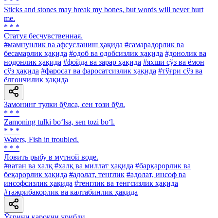
* * *
Sticks and stones may break my bones, but words will never hurt
me.
* * *
Статуя бесчувственная.
#мамнунлик ва афсусланиш ҳақида
#самарадорлик ва
бесамарлик ҳақида
#одоб ва одобсизлик ҳақида
#донолик ва
нодонлик ҳақида
#фойда ва зарар ҳақида
#яхши сўз ва ёмон
сўз ҳақида
#фаросат ва фаросатсизлик ҳақида
#тўғри сўз ва
ёлғончилик ҳақида
Замонинг тулки бўлса, сен този бўл.
* * *
Zamoning tulki bo‘lsa, sen tozi bo‘l.
* * *
Waters, Fish in troubled.
* * *
Ловить рыбу в мутной воде.
#ватан ва халқ
#халқ ва миллат ҳақида
#барқарорлик ва
беқарорлик ҳақида
#адолат, тенглик
#адолат, инсоф ва
инсофсизлик ҳақида
#тенглик ва тенгсизлик ҳақида
#тажрибакорлик ва калтабинлик ҳақида
Ўғрини қароқчи урибди.