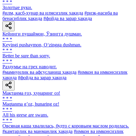
* * *
Золотые руки.
#илм, касб-ҳунар ва илмсизлик ҳақида
#ризқ-насиба ва
бенасиблик ҳақида
#фойда ва зарар ҳақида
Кейинги пушаймон, Ўзингга душман.
* * *
Keyingi pushaymon, O‘zingga dushman.
* * *
Better be sure than sorry.
* * *
Раздумье на грех наводит.
#мамнунлик ва афсусланиш ҳақида
#имкон ва имконсизлик
ҳақида
#фойда ва зарар ҳақида
Мақтанма ғоз, ҳунаринг оз!
* * *
Maqtanma gʼoz, hunaring oz!
* * *
All his geese are swans.
* * *
Овсяная каша хвалилась, будто с коровьим маслом родилась.
#камтарлик ва манманлик ҳақида
#имкон ва имконсизлик