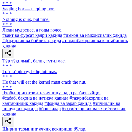
* * *
Vaqting bor — naqding bor.
* * *
Nothing is ours, but time.
* * *
Люди мудренее, a годы голее.
#вақт ва фурсат қадри ҳақида
#имкон ва имконсизлик ҳақида
#фақирлик ва бойлик ҳақида
#тажрибакорлик ва калтабинлик
ҳақида
Тўр тўқилмай, балиқ тутилмас.
* * *
To‘r to‘qilmay, baliq tutilmas.
* * *
He that will eat the kernel must crack the nut.
* * *
Чтобы приготовить яичницу, надо разбить яйцо.
#сабаб, баҳона ва натижа ҳақида
#тажрибакорлик ва
калтабинлик ҳақида
#фойда ва зарар ҳақида
#эпчиллик ва
ношудлик ҳақида
#бошқалар
#эҳтиёткорлик ва эҳтиётсизлик
ҳақида
Ширин таомнинг аччиқ кекириши бўлар.