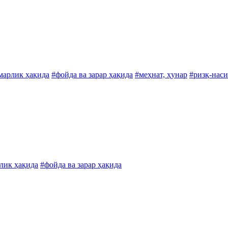
марлик ҳақида
#фойда ва зарар ҳақида
#меҳнат, ҳунар
#ризқ-наси
блик ҳақида
#фойда ва зарар ҳақида