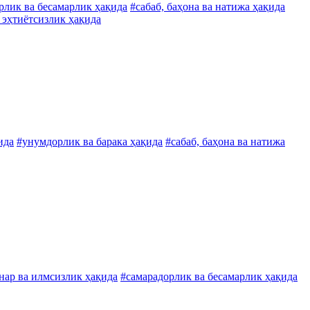
рлик ва бесамарлик ҳақида
#сабаб, баҳона ва натижа ҳақида
 эҳтиётсизлик ҳақида
ида
#унумдорлик ва барака ҳақида
#сабаб, баҳона ва натижа
унар ва илмсизлик ҳақида
#самарадорлик ва бесамарлик ҳақида