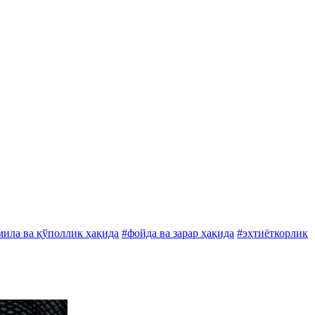
ила ва қўполлик ҳақида
#фойда ва зарар ҳақида
#эҳтиёткорлик