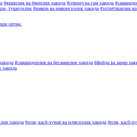
да
#яхшилик ва ёмонлик ҳақида
#севинч ва ғам ҳақида
#самарадо
он, тушкунлик
#имкон ва имконсизлик ҳақида
#эҳтиёткорлик ва
иши ортиқ.
ҳақида
#самарадорлик ва бесамарлик ҳақида
#фойда ва зарар ҳақ
к ҳақида
нлик ҳақида
#илм, касб-ҳунар ва илмсизлик ҳақида
#илм, касб-ҳ