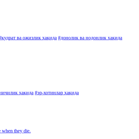
#қудрат ва ожизлик ҳақида
#донолик ва нодонлик ҳақида
ничилик ҳақида
#эр-хотинлар ҳақида
e when they die.