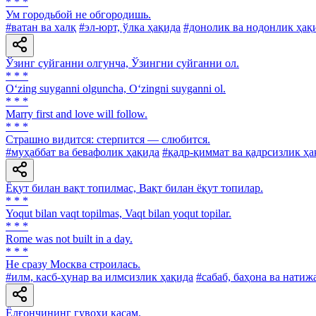
* * *
Ум городьбой не обгородишь.
#ватан ва халқ
#эл-юрт, ўлка ҳақида
#донолик ва нодонлик ҳақ
Ўзинг суйганни олгунча, Ўзингни суйганни ол.
* * *
O‘zing suyganni olguncha, O‘zingni suyganni ol.
* * *
Marry first and love will follow.
* * *
Страшно видится: стерпится — слюбится.
#муҳаббат ва бевафолик ҳақида
#қадр-қиммат ва қадрсизлик ҳа
Ёқут билан вақт топилмас, Вақт билан ёқут топилар.
* * *
Yoqut bilan vaqt topilmas, Vaqt bilan yoqut topilar.
* * *
Rome was not built in a day.
* * *
He сразу Москва строилась.
#илм, касб-ҳунар ва илмсизлик ҳақида
#сабаб, баҳона ва натиж
Ёлғончининг гувоҳи қасам.