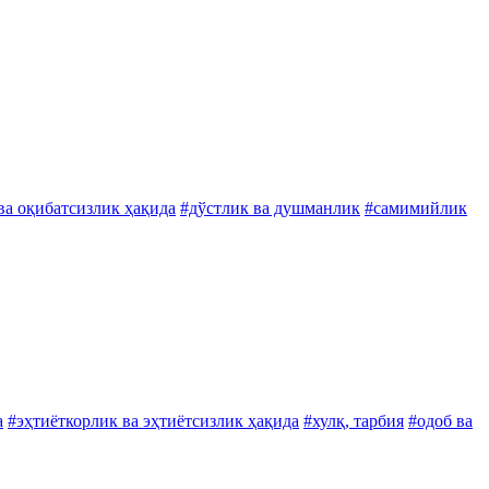
ва оқибатсизлик ҳақида
#дўстлик ва душманлик
#самимийлик
а
#эҳтиёткорлик ва эҳтиётсизлик ҳақида
#хулқ, тарбия
#одоб ва