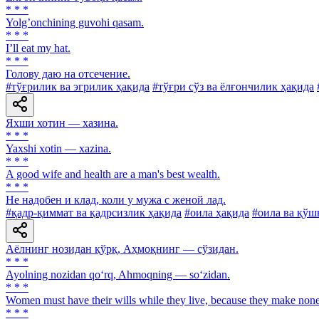
* * *
Yolgʼonchining guvohi qasam.
* * *
I’ll eat my hat.
* * *
Голову даю на отсечение.
#тўғрилик ва эгрилик ҳақида
#тўғри сўз ва ёлғончилик ҳақида
Яхши хотин — хазина.
* * *
Yaxshi xotin — xazina.
* * *
A good wife and health are a man's best wealth.
* * *
He надобен и клад, коли у мужа с женой лад.
#қадр-қиммат ва қадрсизлик ҳақида
#оила ҳақида
#оила ва қўш
Аёлнинг нозидан қўрқ, Аҳмоқнинг — сўзидан.
* * *
Ayolning nozidan qo‘rq, Ahmoqning — so‘zidan.
* * *
Women must have their wills while they live, because they make non
* * *