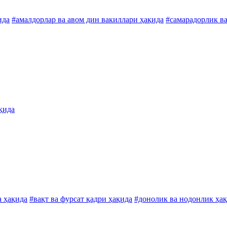
ида
#амалдорлар ва авом дин вакиллари ҳақида
#самарадорлик ва
қида
а ҳақида
#вақт ва фурсат қадри ҳақида
#донолик ва нодонлик ҳа