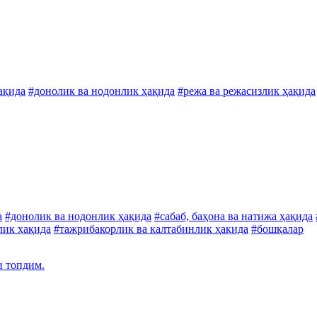
ақида
#донолик ва нодонлик ҳақида
#режа ва режасизлик ҳақида
а
#донолик ва нодонлик ҳақида
#сабаб, баҳона ва натижа ҳақида
лик ҳақида
#тажрибакорлик ва калтабинлик ҳақида
#бошқалар
и топдим.