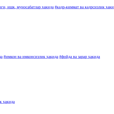
вги, ишқ, муносабатлар ҳақида
#қадр-қиммат ва қадрсизлик ҳақи
да
#имкон ва имконсизлик ҳақида
#фойда ва зарар ҳақида
к ҳақида