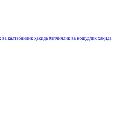
 ва калтабинлик ҳақида
#эпчиллик ва ношудлик ҳақида