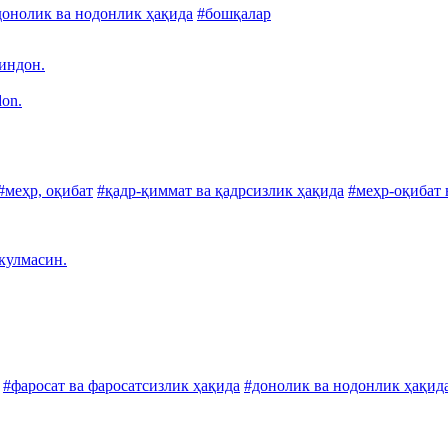
донолик ва нодонлик ҳақида
#бошқалар
зиндон.
don.
#меҳр, оқибат
#қадр-қиммат ва қадрсизлик ҳақида
#меҳр-оқибат 
кулмасин.
#фаросат ва фаросатсизлик ҳақида
#донолик ва нодонлик ҳақид