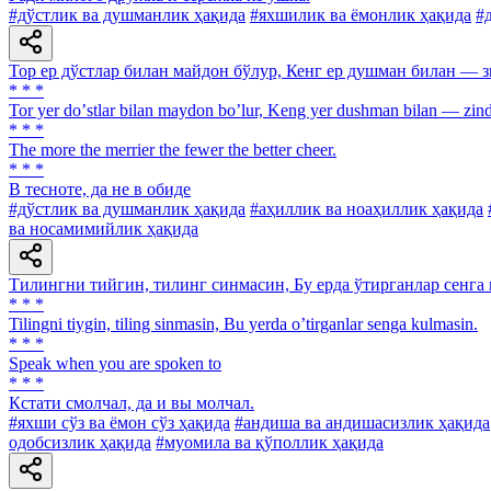
#дўстлик ва душманлик ҳақида
#яхшилик ва ёмонлик ҳақида
#
Тор ер дўстлар билан майдон бўлур, Кенг ер душман билан — 
* * *
Tor yer doʼstlar bilan maydon boʼlur, Keng yer dushman bilan — zin
* * *
The more the merrier the fewer the better cheer.
* * *
В тесноте, да не в обиде
#дўстлик ва душманлик ҳақида
#аҳиллик ва ноаҳиллик ҳақида
ва носамимийлик ҳақида
Тилингни тийгин, тилинг синмасин, Бу ерда ўтирганлар сенга 
* * *
Tilingni tiygin, tiling sinmasin, Bu yerda oʼtirganlar senga kulmasin.
* * *
Speak when you are spoken to
* * *
Кстати смолчал, да и вы молчал.
#яхши сўз ва ёмон сўз ҳақида
#андиша ва андишасизлик ҳақида
одобсизлик ҳақида
#муомила ва қўполлик ҳақида