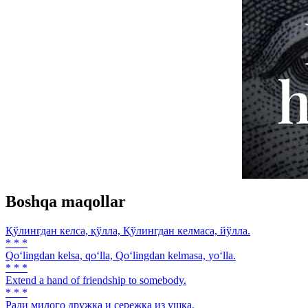
Boshqa maqollar
Қўлингдан келса, қўлла, Қўлингдан келмаса, йўлла.
* * *
Qo‘lingdan kelsa, qo‘lla, Qo‘lingdan kelmasa, yo‘lla.
* * *
Extend a hand of friendship to somebody.
* * *
Ради милого дружка и сережка из ушка.