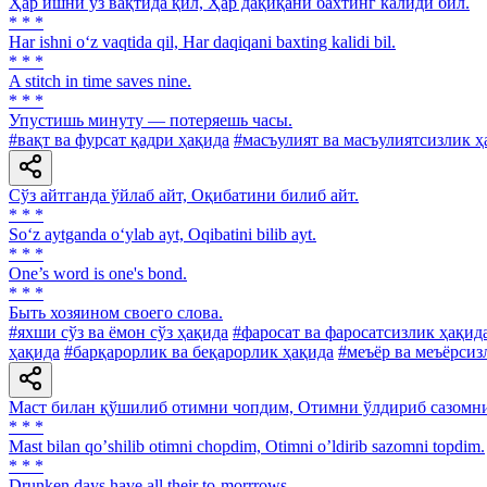
Ҳар ишни ўз вақтида қил, Ҳар дақиқани бахтинг калиди бил.
* * *
Har ishni o‘z vaqtida qil, Har daqiqani baxting kalidi bil.
* * *
A stitch in time saves nine.
* * *
Упустишь минуту — потеряешь часы.
#вақт ва фурсат қадри ҳақида
#масъулият ва масъулиятсизлик ҳ
Сўз айтганда ўйлаб айт, Оқибатини билиб айт.
* * *
So‘z aytganda o‘ylab ayt, Oqibatini bilib ayt.
* * *
One’s word is one's bond.
* * *
Быть хозяином своего слова.
#яхши сўз ва ёмон сўз ҳақида
#фаросат ва фаросатсизлик ҳақид
ҳақида
#барқарорлик ва беқарорлик ҳақида
#меъёр ва меъёрсиз
Маст билан қўшилиб отимни чопдим, Отимни ўлдириб сазомн
* * *
Mast bilan qoʼshilib otimni chopdim, Otimni oʼldirib sazomni topdim.
* * *
Drunken days have all their to-morrrows.