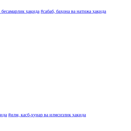
 бесамарлик ҳақида
#сабаб, баҳона ва натижа ҳақида
қида
#илм, касб-ҳунар ва илмсизлик ҳақида