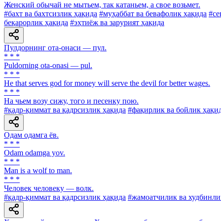
Женский обычай не мытьем, так катаньем, а свое возьмет.
#бахт ва бахтсизлик ҳақида
#муҳаббат ва бевафолик ҳақида
#се
беқарорлик ҳақида
#эҳтиёж ва зарурият ҳақида
Пулдорнинг ота-онаси — пул.
* * *
Puldorning ota-onasi — pul.
* * *
He that serves god for money will serve the devil for better wages.
* * *
На чьем возу сижу, того и песенку пою.
#қадр-қиммат ва қадрсизлик ҳақида
#фақирлик ва бойлик ҳақи
Одам одамга ёв.
* * *
Odam odamga yov.
* * *
Man is a wolf to man.
* * *
Человек человеку — волк.
#қадр-қиммат ва қадрсизлик ҳақида
#жамоатчилик ва худбинли