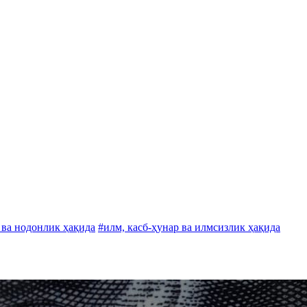
 ва нодонлик ҳақида
#илм, касб-ҳунар ва илмсизлик ҳақида