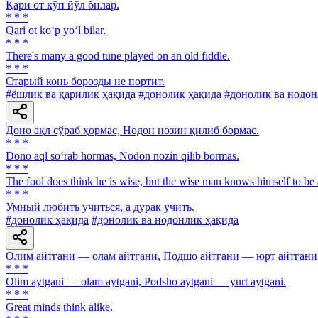
Қари от кўп йўл билар.
* * *
Qari ot ko‘p yo‘l bilar.
* * *
There's many a good tune played on an old fiddle.
* * *
Старый конь борозды не портит.
#ёшлик ва қарилик ҳақида
#донолик ҳақида
#донолик ва нодон
Доно ақл сўраб ҳормас, Нодон нозин қилиб бормас.
* * *
Dono aql so‘rab hormas, Nodon nozin qilib bormas.
* * *
The fool does think he is wise, but the wise man knows himself to be 
* * *
Умный любить учиться, а дурак учить.
#донолик ҳақида
#донолик ва нодонлик ҳақида
Олим айтгани — олам айтгани, Подшо айтгани — юрт айтгани
* * *
Olim aytgani — olam aytgani, Podsho aytgani — yurt aytgani.
* * *
Great minds think alike.