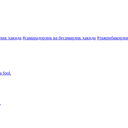
лик ҳақида
#самарадорлик ва бесамарлик ҳақида
#тажрибакорлик
a fool.
.