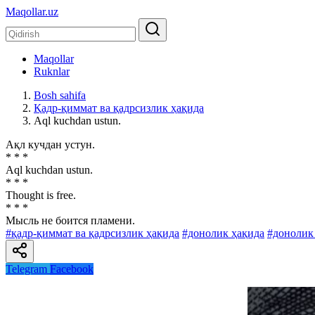
Maqollar.uz
Maqollar
Ruknlar
Bosh sahifa
Қадр-қиммат ва қадрсизлик ҳақида
Aql kuchdan ustun.
Ақл кучдан устун.
* * *
Aql kuchdan ustun.
* * *
Thought is free.
* * *
Мысль не боится пламени.
#қадр-қиммат ва қадрсизлик ҳақида
#донолик ҳақида
#донолик
Telegram
Facebook