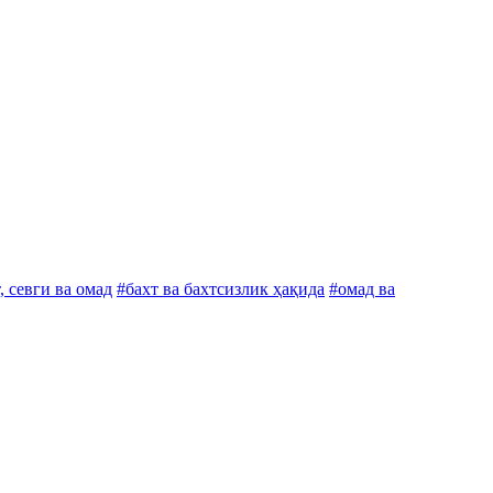
, севги ва омад
#бахт ва бахтсизлик ҳақида
#омад ва