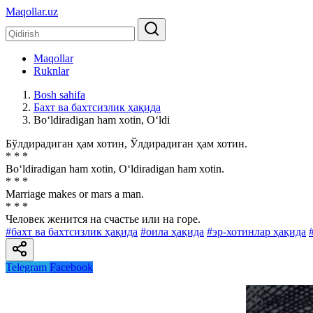
Maqollar.uz
Maqollar
Ruknlar
Bosh sahifa
Бахт ва бахтсизлик ҳақида
Bo‘ldiradigan ham xotin, O‘ldi
Бўлдирадиган ҳам хотин, Ўлдирадиган ҳам хотин.
* * *
Bo‘ldiradigan ham xotin, O‘ldiradigan ham xotin.
* * *
Marriage makes or mars a man.
* * *
Человек женится на счастье или на горе.
#бахт ва бахтсизлик ҳақида
#оила ҳақида
#эр-хотинлар ҳақида
Telegram
Facebook