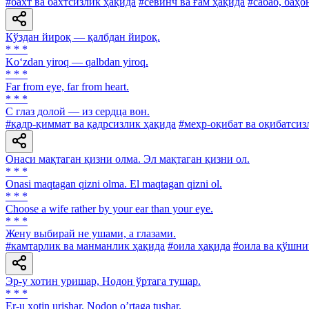
#бахт ва бахтсизлик ҳақида
#севинч ва ғам ҳақида
#сабаб, баҳо
Кўздан йироқ — қалбдан йироқ.
* * *
Ko‘zdan yiroq — qalbdan yiroq.
* * *
Far from eye, far from heart.
* * *
С глаз долой — из сердца вон.
#қадр-қиммат ва қадрсизлик ҳақида
#меҳр-оқибат ва оқибатсиз
Онаси мақтаган қизни олма. Эл мақтаган қизни ол.
* * *
Onasi maqtagan qizni olma. El maqtagan qizni ol.
* * *
Choose a wife rather by your ear than your eye.
* * *
Жену выбирай не ушами, а глазами.
#камтарлик ва манманлик ҳақида
#оила ҳақида
#оила ва қўшни
Эр-у хотин уришар, Нодон ўртага тушар.
* * *
Er-u xotin urishar, Nodon oʼrtaga tushar.