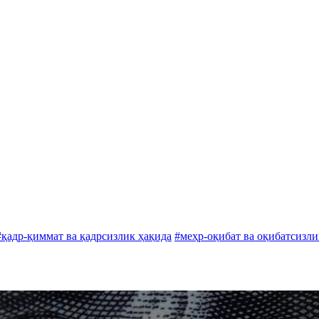
#қадр-қиммат ва қадрсизлик ҳақида
#меҳр-оқибат ва оқибатсизли