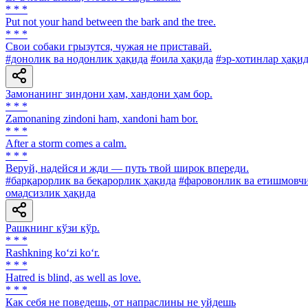
* * *
Put not your hand between the bark and the tree.
* * *
Свои собаки грызутся, чужая не приставай.
#донолик ва нодонлик ҳақида
#оила ҳақида
#эр-хотинлар ҳақи
Замонанинг зиндони ҳам, хандони ҳам бор.
* * *
Zamonaning zindoni ham, xandoni ham bor.
* * *
After a storm comes a calm.
* * *
Веруй, надейся и жди — путь твой широк впереди.
#барқарорлик ва беқарорлик ҳақида
#фаровонлик ва етишмовч
омадсизлик ҳақида
Рашкнинг кўзи кўр.
* * *
Rashkning ko‘zi ko‘r.
* * *
Hatred is blind, as well as love.
* * *
Как себя не поведешь, от напраслины не уйдешь