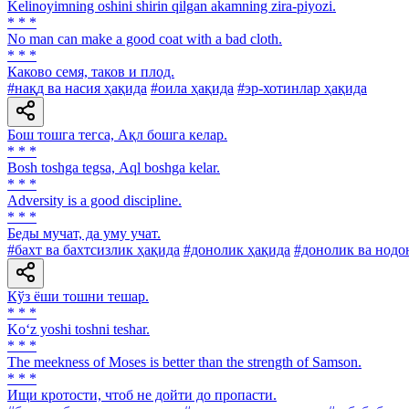
Kelinoyimning oshini shirin qilgan akamning zira-piyozi.
* * *
No man can make a good coat with a bad cloth.
* * *
Каково семя, таков и плод.
#нақд ва насия ҳақида
#оила ҳақида
#эр-хотинлар ҳақида
Бош тошга тегса, Ақл бошга келар.
* * *
Bosh toshga tegsa, Аql boshga kelar.
* * *
Adversity is a good discipline.
* * *
Беды мучат, да уму учат.
#бахт ва бахтсизлик ҳақида
#донолик ҳақида
#донолик ва нодо
Кўз ёши тошни тешар.
* * *
Ko‘z yoshi toshni teshar.
* * *
The meekness of Moses is better than the strength of Samson.
* * *
Ищи кротости, чтоб не дойти до пропасти.