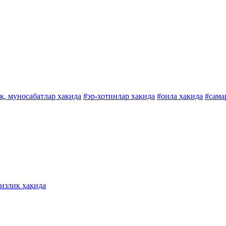
қ, муносабатлар ҳақида
#эр-хотинлар ҳақида
#оила ҳақида
#сама
сизлик ҳақида