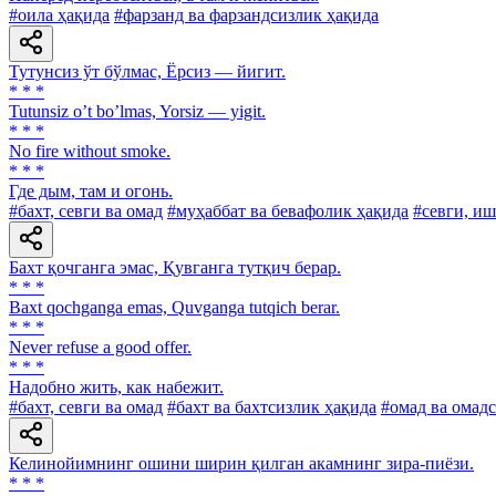
#оила ҳақида
#фарзанд ва фарзандсизлик ҳақида
Тутунсиз ўт бўлмас, Ёрсиз — йигит.
* * *
Tutunsiz oʼt boʼlmas, Yorsiz — yigit.
* * *
No fire without smoke.
* * *
Где дым, там и огонь.
#бахт, севги ва омад
#муҳаббат ва бевафолик ҳақида
#севги, иш
Бахт қочганга эмас, Қувганга тутқич берар.
* * *
Baxt qochganga emas, Quvganga tutqich berar.
* * *
Never refuse a good offer.
* * *
Надобно жить, как набежит.
#бахт, севги ва омад
#бахт ва бахтсизлик ҳақида
#омад ва омад
Келинойимнинг ошини ширин қилган акамнинг зира-пиёзи.
* * *