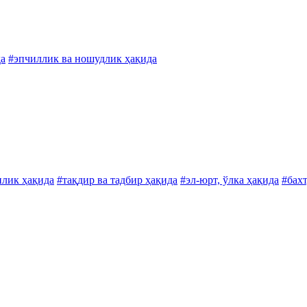
да
#эпчиллик ва ношудлик ҳақида
илик ҳақида
#тақдир ва тадбир ҳақида
#эл-юрт, ўлка ҳақида
#бахт