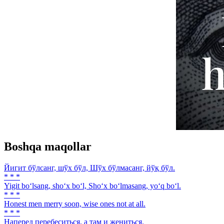
Boshqa maqollar
Йигит бўлсанг, шўх бўл, Шўх бўлмасанг, йўқ бўл.
* * *
Yigit bo‘lsang, sho‘x bo‘l, Sho‘x bo‘lmasang, yo‘q bo‘l.
* * *
Honest men merry soon, wise ones not at all.
* * *
Наперед перебеситься, а там и жениться.