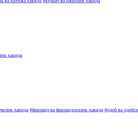
на ва натижа ҳақида
#қудрат ва ожизлик ҳақида
лик ҳақида
чилик ҳақида
#фарзанд ва фарзандсизлик ҳақида
#одоб ва одобс