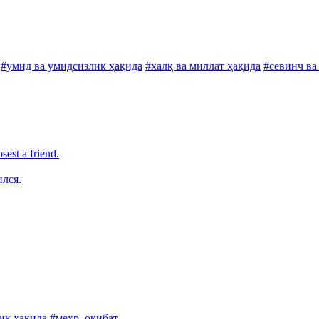
#умид ва умидсизлик ҳақида
#халқ ва миллат ҳақида
#севинч ва
est a friend.
ился.
ик ҳақида
#меҳр, оқибат