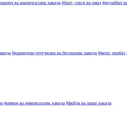
#ишонч ва ишончсизлик ҳақида
#бахт, севги ва омад
#муҳаббат в
ҳақида
#қариндош-уруғчилик ва бегоналик ҳақида
#меҳр, оқибат
да
#имкон ва имконсизлик ҳақида
#фойда ва зарар ҳақида