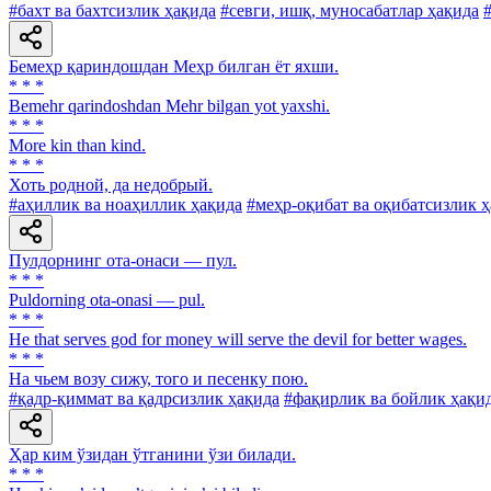
#бахт ва бахтсизлик ҳақида
#севги, ишқ, муносабатлар ҳақида
Бемеҳр қариндошдан Меҳр билган ёт яхши.
* * *
Bemehr qarindoshdan Mehr bilgan yot yaxshi.
* * *
More kin than kind.
* * *
Хоть родной, да недобрый.
#аҳиллик ва ноаҳиллик ҳақида
#меҳр-оқибат ва оқибатсизлик 
Пулдорнинг ота-онаси — пул.
* * *
Puldorning ota-onasi — pul.
* * *
He that serves god for money will serve the devil for better wages.
* * *
На чьем возу сижу, того и песенку пою.
#қадр-қиммат ва қадрсизлик ҳақида
#фақирлик ва бойлик ҳақи
Ҳар ким ўзидан ўтганини ўзи билади.
* * *