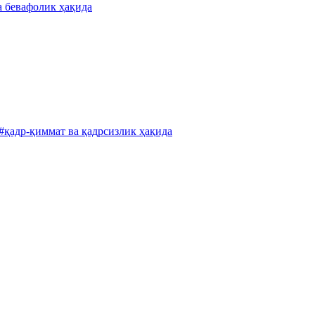
а бевафолик ҳақида
#қадр-қиммат ва қадрсизлик ҳақида