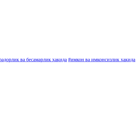
радорлик ва бесамарлик ҳақида
#имкон ва имконсизлик ҳақида