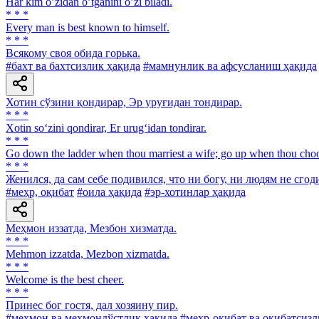
Har kim oʼzidan oʼtganini oʼzi biladi.
* * *
Every man is best known to himself.
* * *
Всякому своя обида горька.
#бахт ва бахтсизлик ҳақида
#мамнунлик ва афсусланиш ҳақида
Хотин сўзини қондирар, Эр уруғидан тондирар.
* * *
Xotin so‘zini qondirar, Er urug‘idan tondirar.
* * *
Go down the ladder when thou marriest a wife; go up when thou choos
* * *
Женился, да сам себе подивился, что ни богу, ни людям не сгод
#меҳр, оқибат
#оила ҳақида
#эр-хотинлар ҳақида
Меҳмон иззатда, Мезбон хизматда.
* * *
Mehmon izzatda, Mezbon xizmatda.
* * *
Welcome is the best cheer.
* * *
Принес бог гостя, дал хозяину пир.
#меҳмон ва меҳмондўстлик ҳақида
#меҳр-оқибат ва оқибатсизл