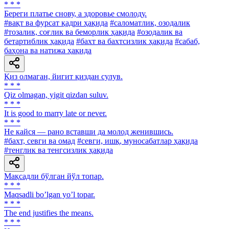
* * *
Береги платье снову, а здоровье смолоду.
#вақт ва фурсат қадри ҳақида
#саломатлик, озодалик
#тозалик, соғлик ва беморлик ҳақида
#озодалик ва
бетартиблик ҳақида
#бахт ва бахтсизлик ҳақида
#сабаб,
баҳона ва натижа ҳақида
Қиз олмаган, йигит қиздан сулув.
* * *
Qiz olmagan, yigit qizdan suluv.
* * *
It is good to marry late or never.
* * *
He кайся — рано вставши да молод женившись.
#бахт, севги ва омад
#севги, ишқ, муносабатлар ҳақида
#тенглик ва тенгсизлик ҳақида
Мақсадли бўлган йўл топар.
* * *
Maqsadli boʼlgan yoʼl topar.
* * *
The end justifies the means.
* * *