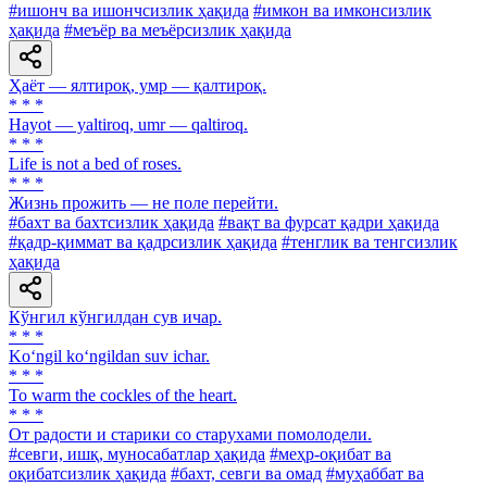
#ишонч ва ишончсизлик ҳақида
#имкон ва имконсизлик
ҳақида
#меъёр ва меъёрсизлик ҳақида
Ҳаёт — ялтироқ, умр — қалтироқ.
* * *
Hayot — yaltiroq, umr — qaltiroq.
* * *
Life is not a bed of roses.
* * *
Жизнь прожить — не поле перейти.
#бахт ва бахтсизлик ҳақида
#вақт ва фурсат қадри ҳақида
#қадр-қиммат ва қадрсизлик ҳақида
#тенглик ва тенгсизлик
ҳақида
Кўнгил кўнгилдан сув ичар.
* * *
Ko‘ngil ko‘ngildan suv ichar.
* * *
To warm the cockles of the heart.
* * *
От радости и старики со старухами помолодели.
#севги, ишқ, муносабатлар ҳақида
#меҳр-оқибат ва
оқибатсизлик ҳақида
#бахт, севги ва омад
#муҳаббат ва