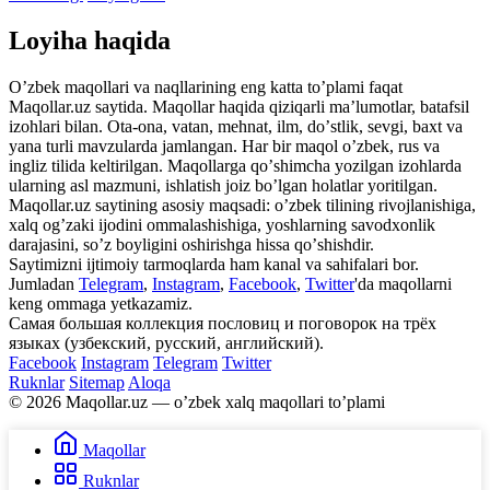
Loyiha haqida
Oʼzbek maqollari va naqllarining eng katta toʼplami faqat
Maqollar.uz saytida. Maqollar haqida qiziqarli maʼlumotlar, batafsil
izohlari bilan. Ota-ona, vatan, mehnat, ilm, doʼstlik, sevgi, baxt va
yana turli mavzularda jamlangan. Har bir maqol oʼzbek, rus va
ingliz tilida keltirilgan. Maqollarga qoʼshimcha yozilgan izohlarda
ularning asl mazmuni, ishlatish joiz boʼlgan holatlar yoritilgan.
Maqollar.uz saytining asosiy maqsadi: oʼzbek tilining rivojlanishiga,
xalq ogʼzaki ijodini ommalashishiga, yoshlarning savodxonlik
darajasini, soʼz boyligini oshirishga hissa qoʼshishdir.
Saytimizni ijtimoiy tarmoqlarda ham kanal va sahifalari bor.
Jumladan
Telegram
,
Instagram
,
Facebook
,
Twitter
'da maqollarni
keng ommaga yetkazamiz.
Самая большая коллекция пословиц и поговорок на трёх
языках (узбекский, русский, английский).
Facebook
Instagram
Telegram
Twitter
Ruknlar
Sitemap
Aloqa
© 2026 Maqollar.uz — oʼzbek xalq maqollari toʼplami
Maqollar
Ruknlar