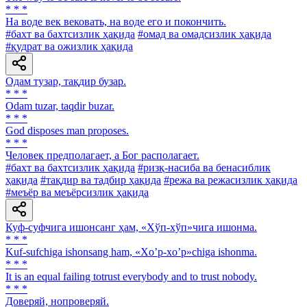
* * *
Ha воде век вековать, на воде его и покончить.
#бахт ва бахтсизлик ҳақида
#омад ва омадсизлик ҳақида
#қудрат ва ожизлик ҳақида
Одам тузар, тақдир бузар.
* * *
Odam tuzar, taqdir buzar.
* * *
God disposes man proposes.
* * *
Человек предполагает, а Бог располагает.
#бахт ва бахтсизлик ҳақида
#ризқ-насиба ва бенасиблик
ҳақида
#тақдир ва тадбир ҳақида
#режа ва режасизлик ҳақида
#меъёр ва меъёрсизлик ҳақида
Куф-суфчига ишонсанг ҳам, «Хўп-хўп»чига ишонма.
* * *
Kuf-sufchiga ishonsang ham, «Xo’p-xo’p»chiga ishonma.
* * *
It is an equal failing totrust everybody and to trust nobody.
* * *
Доверяй, нопроверяй.