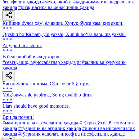
бевафолик ҳақида
#меҳр, оқибат
#қадр-қиммат ва қадрсизлик
ҳақида
#ризқ-насиба ва бенасиблик ҳақида
Қийшиқ бўлса ҳам, ёл яхши, Хунук бўлса ҳам, қиз яхши.
* * *
Qiyshiq bo‘lsa ham, yol yaxshi, Xunuk bo‘lsa ham, qiz yaxshi.
* * *
Any port in a storm.
* * *
В беде любой выход хорош.
#севги, ишқ, муносабатлар ҳақида
#гўзаллик ва хунуклик
ҳақида
Ёлғон-яшиқ гапирма, Сўнг уялиб ўтирма.
* * *
Yolg‘on-yashiq gapirma, So‘ng uyalib o‘tirma.
* * *
Liars should have good memories.
* * *
Ври да помни!
#мамнунлик ва афсусланиш ҳақида
#тўғри сўз ва ёлғончилик
ҳақида
#тўғрилик ва эгрилик ҳақида
#ишонч ва ишончсизлик
ҳақида
#тўғрилик
#адолат, инсоф ва инсофсизлик ҳақида