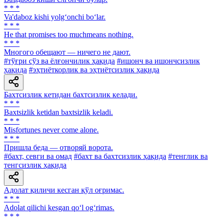
* * *
Va'daboz kishi yolg‘onchi bo‘lar.
* * *
He that promises too muchmeans nothing.
* * *
Многого обещают — ничего не дают.
#тўғри сўз ва ёлғончилик ҳақида
#ишонч ва ишончсизлик
ҳақида
#эҳтиёткорлик ва эҳтиётсизлик ҳақида
Бахтсизлик кетидан бахтсизлик келади.
* * *
Baxtsizlik ketidan baxtsizlik keladi.
* * *
Misfortunes never come alone.
* * *
Пришла беда — отворяй ворота.
#бахт, севги ва омад
#бахт ва бахтсизлик ҳақида
#тенглик ва
тенгсизлик ҳақида
Адолат қиличи кесган қўл оғримас.
* * *
Adolat qilichi kesgan qo‘l og‘rimas.
* * *