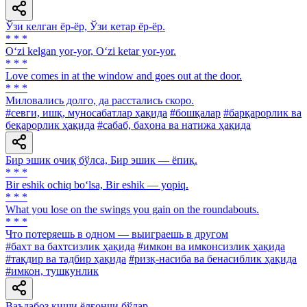
Ўзи келган ёр-ёр, Ўзи кетар ёр-ёр.
* * *
O‘zi kelgan yor-yor, O‘zi ketar yor-yor.
* * *
Love comes in at the window and goes out at the door.
* * *
Миловались долго, да расстались скоро.
#севги, ишқ, муносабатлар ҳақида
#бошқалар
#барқарорлик ва
беқарорлик ҳақида
#сабаб, баҳона ва натижа ҳақида
Бир эшик очиқ бўлса, Бир эшик — ёпиқ.
* * *
Bir eshik ochiq bo‘lsa, Bir eshik — yopiq.
* * *
What you lose on the swings you gain on the roundabouts.
* * *
Что потеряешь в одном — выиграешь в другом
#бахт ва бахтсизлик ҳақида
#имкон ва имконсизлик ҳақида
#тақдир ва тадбир ҳақида
#ризқ-насиба ва бенасиблик ҳақида
#имкон, тушкунлик
Ваъдабоз киши ёлғончи бўлар.