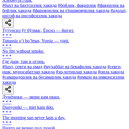
Хлебнуть горя.
#бахт ва бахтсизлик ҳақида
#бойлик, фақирлик
#фақирлик ва
бойлик ҳақида
#фаровонлик ва етишмовчилик ҳақида
#адолат,
инсоф ва инсофсизлик ҳақида
Тутунсиз ўт бўлмас, Ёрсиз — йигит.
* * *
Tutunsiz oʼt boʼlmas, Yorsiz — yigit.
* * *
No fire without smoke.
* * *
Где дым, там и огонь.
#бахт, севги ва омад
#муҳаббат ва бевафолик ҳақида
#севги,
ишқ, муносабатлар ҳақида
#эр-хотинлар ҳақида
#оила ҳақида
#самарадорлик ва бесамарлик ҳақида
#имкон ва имконсизлик
ҳақида
Дунёники — мири кам икки.
* * *
Dunyoniki — miri kam ikki.
* * *
The morning sun never lasts a day.
* * *
Ничто не вечно под луной.