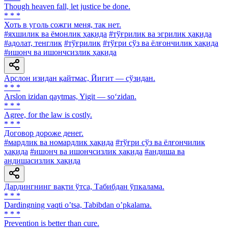
Though heaven fall, let justice be done.
* * *
Хоть в уголь сожги меня, так нет.
#яхшилик ва ёмонлик ҳақида
#тўғрилик ва эгрилик ҳақида
#адолат, тенглик
#тўғрилик
#тўғри сўз ва ёлғончилик ҳақида
#ишонч ва ишончсизлик ҳақида
Арслон изидан қайтмас, Йигит — сўзидан.
* * *
Arslon izidan qaytmas, Yigit — so‘zidan.
* * *
Agree, for the law is costly.
* * *
Договор дороже денег.
#мардлик ва номардлик ҳақида
#тўғри сўз ва ёлғончилик
ҳақида
#ишонч ва ишончсизлик ҳақида
#андиша ва
андишасизлик ҳақида
Дардингнинг вақти ўтса, Табибдан ўпкалама.
* * *
Dardingning vaqti oʼtsa, Tabibdan oʼpkalama.
* * *
Prevention is better than cure.