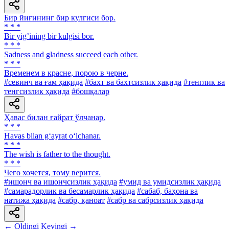
Бир йиғининг бир кулгиси бор.
* * *
Bir yigʼining bir kulgisi bor.
* * *
Sadness and gladness succeed each other.
* * *
Временем в красне, порою в черне.
#севинч ва ғам ҳақида
#бахт ва бахтсизлик ҳақида
#тенглик ва
тенгсизлик ҳақида
#бошқалар
Ҳавас билан ғайрат ўлчанар.
* * *
Havas bilan g‘ayrat o‘lchanar.
* * *
The wish is father to the thought.
* * *
Чего хочется, тому верится.
#ишонч ва ишончсизлик ҳақида
#умид ва умидсизлик ҳақида
#самарадорлик ва бесамарлик ҳақида
#сабаб, баҳона ва
натижа ҳақида
#сабр, қаноат
#сабр ва сабрсизлик ҳақида
← Oldingi
Keyingi →