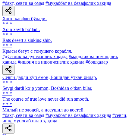
#бахт, севги ва омад
#муҳаббат ва бевафолик ҳақида
Хоин хавфли бўлади.
* * *
Xoin xavfli bo‘ladi.
* * *
Rats desert a sinking ship.
* * *
Крысы бегут с тонущего корабля.
#дўстлик ва душманлик ҳақида
#мардлик ва номардлик
ҳақида
#ишонч ва ишончсизлик ҳақида
#бошқалар
Севги дарди кўп ёмон, Бошидан ўткан билар.
* * *
Sevgi dardi ko‘p yomon, Boshidan о'tkan bilar.
* * *
The course of true love never did run smooth.
* * *
Милый не злодей, а иссушил до костей.
#бахт, севги ва омад
#муҳаббат ва бевафолик ҳақида
#севги,
ишқ, муносабатлар ҳақида