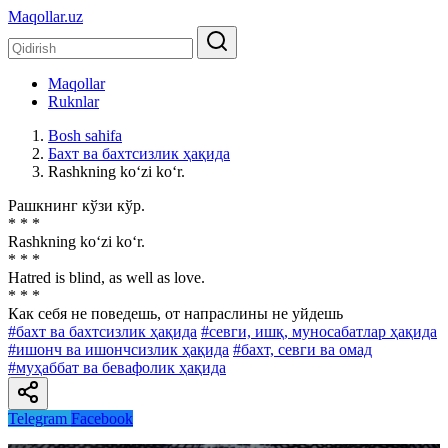
Maqollar.uz
Maqollar
Ruknlar
Bosh sahifa
Бахт ва бахтсизлик ҳақида
Rashkning ko‘zi ko‘r.
Рашкнинг кўзи кўр.
* * *
Rashkning ko‘zi ko‘r.
* * *
Hatred is blind, as well as love.
* * *
Как себя не поведешь, от напраслины не уйдешь
#бахт ва бахтсизлик ҳақида
#севги, ишқ, муносабатлар ҳақида
#ишонч ва ишончсизлик ҳақида
#бахт, севги ва омад
#муҳаббат ва бевафолик ҳақида
Telegram
Facebook