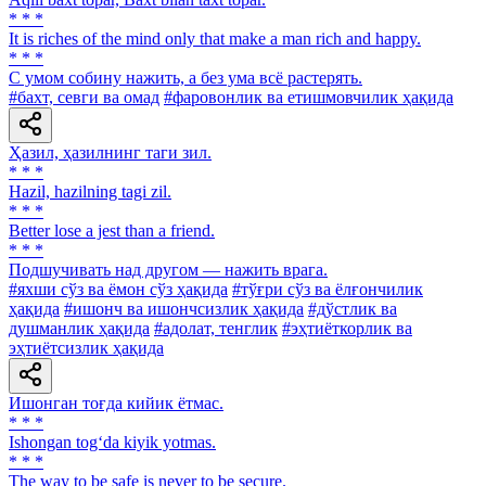
* * *
It is riches of the mind only that make a man rich and happy.
* * *
С умом собину нажить, а без ума всё растерять.
#бахт, севги ва омад
#фаровонлик ва етишмовчилик ҳақида
Ҳазил, ҳазилнинг таги зил.
* * *
Hazil, hazilning tagi zil.
* * *
Better lose a jest than a friend.
* * *
Подшучивать над другом — нажить врага.
#яхши сўз ва ёмон сўз ҳақида
#тўғри сўз ва ёлғончилик
ҳақида
#ишонч ва ишончсизлик ҳақида
#дўстлик ва
душманлик ҳақида
#адолат, тенглик
#эҳтиёткорлик ва
эҳтиётсизлик ҳақида
Ишонган тоғда кийик ётмас.
* * *
Ishongan tog‘da kiyik yotmas.
* * *
The way to be safe is never to be secure.