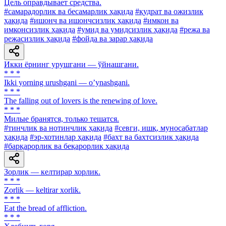
Цель оправдывает средства.
#самарадорлик ва бесамарлик ҳақида
#қудрат ва ожизлик
ҳақида
#ишонч ва ишончсизлик ҳақида
#имкон ва
имконсизлик ҳақида
#умид ва умидсизлик ҳақида
#режа ва
режасизлик ҳақида
#фойда ва зарар ҳақида
Икки ёрнинг урушгани — ўйнашгани.
* * *
Ikki yorning urushgani — oʼynashgani.
* * *
The falling out of lovers is the renewing of love.
* * *
Милые бранятся, только тешатся.
#тинчлик ва нотинчлик ҳақида
#севги, ишқ, муносабатлар
ҳақида
#эр-хотинлар ҳақида
#бахт ва бахтсизлик ҳақида
#барқарорлик ва беқарорлик ҳақида
Зорлик — келтирар хорлик.
* * *
Zorlik — keltirar xorlik.
* * *
Eat the bread of affliction.
* * *