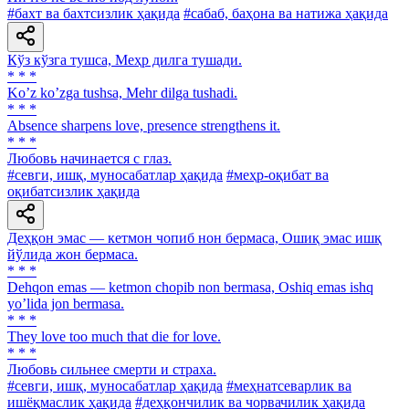
#бахт ва бахтсизлик ҳақида
#сабаб, баҳона ва натижа ҳақида
Кўз кўзга тушса, Меҳр дилга тушади.
* * *
Koʼz koʼzga tushsa, Mehr dilga tushadi.
* * *
Absence sharpens love, presence strengthens it.
* * *
Любовь начинается с глаз.
#севги, ишқ, муносабатлар ҳақида
#меҳр-оқибат ва
оқибатсизлик ҳақида
Деҳқон эмас — кетмон чопиб нон бермаса, Ошиқ эмас ишқ
йўлида жон бермаса.
* * *
Dehqon emas — ketmon chopib non bermasa, Oshiq emas ishq
yoʼlida jon bermasa.
* * *
They love too much that die for love.
* * *
Любовь сильнее смерти и страха.
#севги, ишқ, муносабатлар ҳақида
#меҳнатсеварлик ва
ишёқмаслик ҳақида
#деҳқончилик ва чорвачилик ҳақида