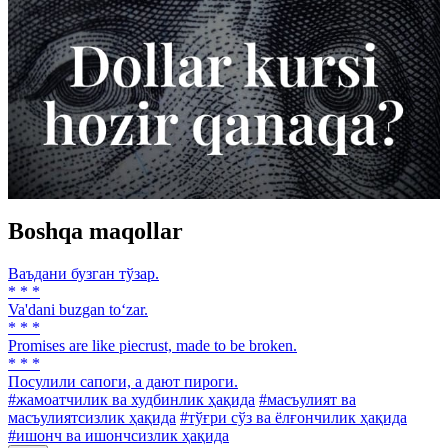
Boshqa maqollar
Ваъдани бузган тўзар.
* * *
Va'dani buzgan to‘zar.
* * *
Promises are like piecrust, made to be broken.
* * *
Посулили сапоги, а дают пироги.
#жамоатчилик ва худбинлик ҳақида
#масъулият ва
масъулиятсизлик ҳақида
#тўғри сўз ва ёлғончилик ҳақида
#ишонч ва ишончсизлик ҳақида