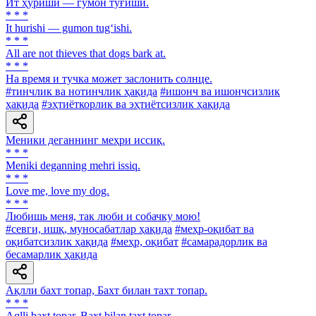
Ит ҳуриши — гумон туғиши.
* * *
It hurishi — gumon tug‘ishi.
* * *
All are not thieves that dogs bark at.
* * *
На время и тучка может заслонить солнце.
#тинчлик ва нотинчлик ҳақида
#ишонч ва ишончсизлик
ҳақида
#эҳтиёткорлик ва эҳтиётсизлик ҳақида
Меники деганнинг меҳри иссиқ.
* * *
Meniki deganning mehri issiq.
* * *
Love me, love my dog.
* * *
Любишь меня, так люби и собачку мою!
#севги, ишқ, муносабатлар ҳақида
#меҳр-оқибат ва
оқибатсизлик ҳақида
#меҳр, оқибат
#самарадорлик ва
бесамарлик ҳақида
Ақлли бахт топар, Бахт билан тахт топар.
* * *
Aqlli baxt topar, Baxt bilan taxt topar.