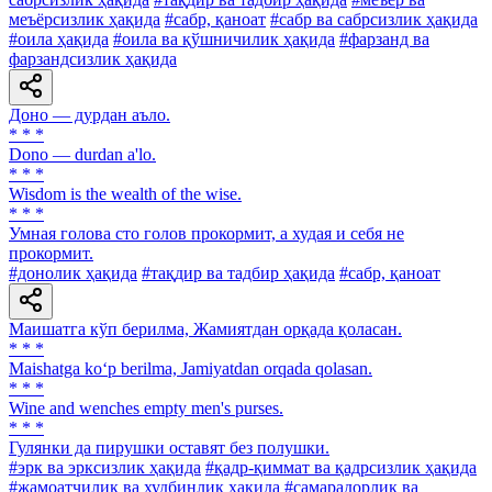
меъёрсизлик ҳақида
#сабр, қаноат
#сабр ва сабрсизлик ҳақида
#оила ҳақида
#оила ва қўшничилик ҳақида
#фарзанд ва
фарзандсизлик ҳақида
Доно — дурдан аъло.
* * *
Dono — durdan a'lo.
* * *
Wisdom is the wealth of the wise.
* * *
Умная голова сто голов прокормит, а худая и себя не
прокормит.
#донолик ҳақида
#тақдир ва тадбир ҳақида
#сабр, қаноат
Маишатга кўп берилма, Жамиятдан орқада қоласан.
* * *
Maishatga ko‘p berilma, Jamiyatdan orqada qolasan.
* * *
Wine and wenches empty men's purses.
* * *
Гулянки да пирушки оставят без полушки.
#эрк ва эрксизлик ҳақида
#қадр-қиммат ва қадрсизлик ҳақида
#жамоатчилик ва худбинлик ҳақида
#самарадорлик ва