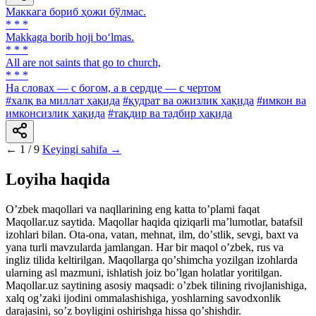
Маккага бориб ҳожи бўлмас.
* * *
Makkaga borib hoji bo‘lmas.
* * *
All are not saints that go to church,
* * *
На словах — с богом, а в сердце — с чертом
#халқ ва миллат ҳақида
#қудрат ва ожизлик ҳақида
#имкон ва
имконсизлик ҳақида
#тақдир ва тадбир ҳақида
←
1 / 9
Keyingi sahifa →
Loyiha haqida
Oʼzbek maqollari va naqllarining eng katta toʼplami faqat
Maqollar.uz saytida. Maqollar haqida qiziqarli maʼlumotlar, batafsil
izohlari bilan. Ota-ona, vatan, mehnat, ilm, doʼstlik, sevgi, baxt va
yana turli mavzularda jamlangan. Har bir maqol oʼzbek, rus va
ingliz tilida keltirilgan. Maqollarga qoʼshimcha yozilgan izohlarda
ularning asl mazmuni, ishlatish joiz boʼlgan holatlar yoritilgan.
Maqollar.uz saytining asosiy maqsadi: oʼzbek tilining rivojlanishiga,
xalq ogʼzaki ijodini ommalashishiga, yoshlarning savodxonlik
darajasini, soʼz boyligini oshirishga hissa qoʼshishdir.