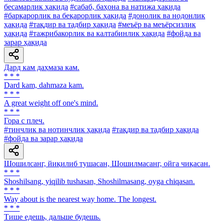
бесамарлик ҳақида
#сабаб, баҳона ва натижа ҳақида
#барқарорлик ва беқарорлик ҳақида
#донолик ва нодонлик
ҳақида
#тақдир ва тадбир ҳақида
#меъёр ва меъёрсизлик
ҳақида
#тажрибакорлик ва калтабинлик ҳақида
#фойда ва
зарар ҳақида
Дард кам даҳмаза кам.
* * *
Dard kam, dahmaza kam.
* * *
A great weight off one's mind.
* * *
Гора с плеч.
#тинчлик ва нотинчлик ҳақида
#тақдир ва тадбир ҳақида
#фойда ва зарар ҳақида
Шошилсанг, йиқилиб тушасан, Шошилмасанг, ойга чиқасан.
* * *
Shoshilsang, yiqilib tushasan, Shoshilmasang, oyga chiqasan.
* * *
Way about is the nearest way home. The longest.
* * *
Тише едешь, дальше будешь.