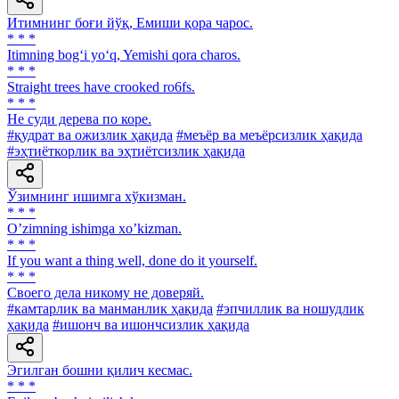
Итимнинг боғи йўқ, Емиши қора чарос.
* * *
Itimning bog‘i yo‘q, Yemishi qora charos.
* * *
Straight trees have crooked ro6fs.
* * *
He суди дерева по коре.
#қудрат ва ожизлик ҳақида
#меъёр ва меъёрсизлик ҳақида
#эҳтиёткорлик ва эҳтиётсизлик ҳақида
Ўзимнинг ишимга хўкизман.
* * *
Oʼzimning ishimga xoʼkizman.
* * *
If you want a thing well, done do it yourself.
* * *
Своего дела никому не доверяй.
#камтарлик ва манманлик ҳақида
#эпчиллик ва ношудлик
ҳақида
#ишонч ва ишончсизлик ҳақида
Эгилган бошни қилич кесмас.
* * *