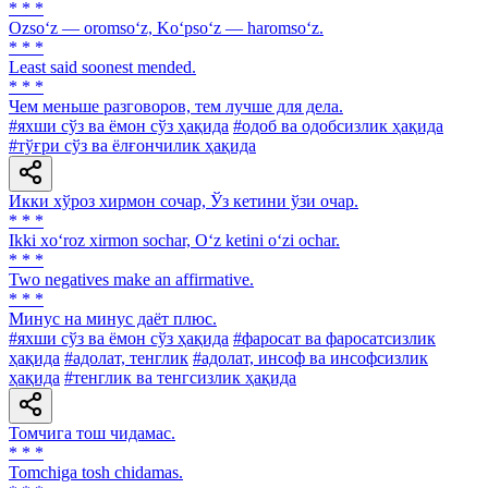
* * *
Ozso‘z — oromso‘z, Ko‘pso‘z — haromso‘z.
* * *
Least said soonest mended.
* * *
Чем меньше разговоров, тем лучше для дела.
#яхши сўз ва ёмон сўз ҳақида
#одоб ва одобсизлик ҳақида
#тўғри сўз ва ёлғончилик ҳақида
Икки хўроз хирмон сочар, Ўз кетини ўзи очар.
* * *
Ikki xo‘roz xirmon sochar, O‘z ketini o‘zi ochar.
* * *
Two negatives make an affirmative.
* * *
Минус на минус даёт плюс.
#яхши сўз ва ёмон сўз ҳақида
#фаросат ва фаросатсизлик
ҳақида
#адолат, тенглик
#адолат, инсоф ва инсофсизлик
ҳақида
#тенглик ва тенгсизлик ҳақида
Томчига тош чидамас.
* * *
Tomchiga tosh chidamas.