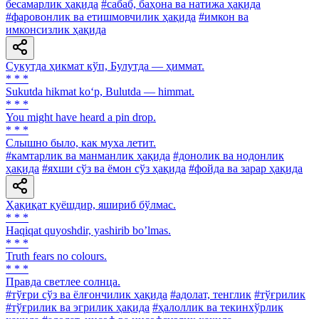
бесамарлик ҳақида
#сабаб, баҳона ва натижа ҳақида
#фаровонлик ва етишмовчилик ҳақида
#имкон ва
имконсизлик ҳақида
Сукутда ҳикмат кўп, Булутда — ҳиммат.
* * *
Sukutda hikmat ko‘p, Bulutda — himmat.
* * *
You might have heard a pin drop.
* * *
Слышно было, как муха летит.
#камтарлик ва манманлик ҳақида
#донолик ва нодонлик
ҳақида
#яхши сўз ва ёмон сўз ҳақида
#фойда ва зарар ҳақида
Ҳақиқат қуёшдир, яшириб бўлмас.
* * *
Haqiqat quyoshdir, yashirib boʼlmas.
* * *
Truth fears no colours.
* * *
Правда светлее солнца.
#тўғри сўз ва ёлғончилик ҳақида
#адолат, тенглик
#тўғрилик
#тўғрилик ва эгрилик ҳақида
#ҳалоллик ва текинхўрлик