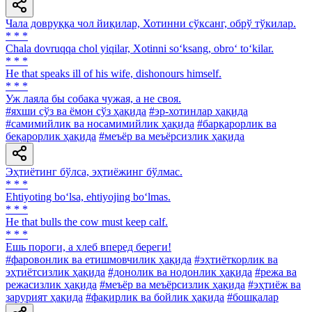
Чала довруққа чол йиқилар, Хотинни сўксанг, обрў тўкилар.
* * *
Chala dovruqqa chol yiqilar, Xotinni so‘ksang, obro‘ to‘kilar.
* * *
He that speaks ill of his wife, dishonours himself.
* * *
Уж лаяла бы собака чужая, а не своя.
#яхши сўз ва ёмон сўз ҳақида
#эр-хотинлар ҳақида
#самимийлик ва носамимийлик ҳақида
#барқарорлик ва
беқарорлик ҳақида
#меъёр ва меъёрсизлик ҳақида
Эҳтиётинг бўлса, эҳтиёжинг бўлмас.
* * *
Ehtiyoting bo‘lsa, ehtiyojing bo‘lmas.
* * *
He that bulls the cow must keep calf.
* * *
Ешь пороги, а хлеб вперед береги!
#фаровонлик ва етишмовчилик ҳақида
#эҳтиёткорлик ва
эҳтиётсизлик ҳақида
#донолик ва нодонлик ҳақида
#режа ва
режасизлик ҳақида
#меъёр ва меъёрсизлик ҳақида
#эҳтиёж ва
зарурият ҳақида
#фақирлик ва бойлик ҳақида
#бошқалар