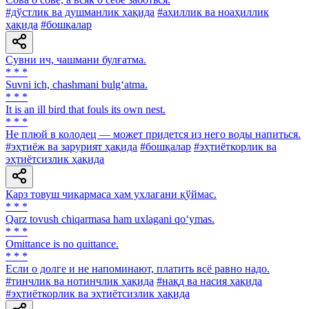
#дўстлик ва душманлик ҳақида
#аҳиллик ва ноаҳиллик
ҳақида
#бошқалар
Сувни ич, чашмани булғатма.
* * *
Suvni ich, chashmani bulg‘atma.
* * *
It is an ill bird that fouls its own nest.
* * *
He плюй в колодец — может придется из него воды напиться.
#эҳтиёж ва зарурият ҳақида
#бошқалар
#эҳтиёткорлик ва
эҳтиётсизлик ҳақида
Қарз товуш чиқармаса ҳам ухлагани қўймас.
* * *
Qarz tovush chiqarmasa ham uxlagani qo‘ymas.
* * *
Omittance is no quittance.
* * *
Если о долге и не напоминают, платить всё равно надо.
#тинчлик ва нотинчлик ҳақида
#нақд ва насия ҳақида
#эҳтиёткорлик ва эҳтиётсизлик ҳақида