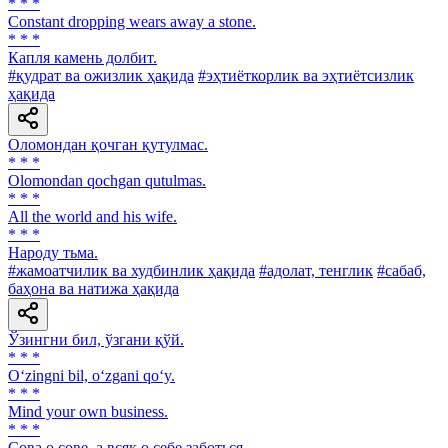
* * *
Constant dropping wears away a stone.
* * *
Капля камень долбит.
#қудрат ва ожизлик ҳақида
#эҳтиёткорлик ва эҳтиётсизлик
ҳақида
Оломондан қочган қутулмас.
* * *
Olomondan qochgan qutulmas.
* * *
All the world and his wife.
* * *
Народу тьма.
#жамоатчилик ва худбинлик ҳақида
#адолат, тенглик
#сабаб,
баҳона ва натижа ҳақида
Ўзингни бил, ўзгани қўй.
* * *
O‘zingni bil, o‘zgani qo‘y.
* * *
Mind your own business.
* * *
Сова о сове, а всяк о себе заботься.