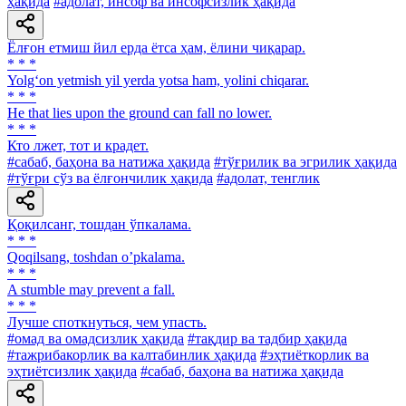
ҳақида
#адолат, инсоф ва инсофсизлик ҳақида
Ёлғон етмиш йил ерда ётса ҳам, ёлини чиқарар.
* * *
Yolg‘on yetmish yil yerda yotsa ham, yolini chiqarar.
* * *
He that lies upon the ground can fall no lower.
* * *
Кто лжет, тот и крадет.
#сабаб, баҳона ва натижа ҳақида
#тўғрилик ва эгрилик ҳақида
#тўғри сўз ва ёлғончилик ҳақида
#адолат, тенглик
Қоқилсанг, тошдан ўпкалама.
* * *
Qoqilsang, toshdan oʼpkalama.
* * *
A stumble may prevent a fall.
* * *
Лучше споткнуться, чем упасть.
#омад ва омадсизлик ҳақида
#тақдир ва тадбир ҳақида
#тажрибакорлик ва калтабинлик ҳақида
#эҳтиёткорлик ва
эҳтиётсизлик ҳақида
#сабаб, баҳона ва натижа ҳақида