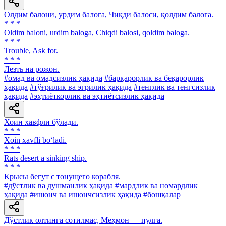
Олдим балони, урдим балога, Чиқди балоси, қолдим балога.
* * *
Oldim baloni, urdim baloga, Chiqdi balosi, qoldim baloga.
* * *
Trouble, Ask for.
* * *
Лезть на рожон.
#омад ва омадсизлик ҳақида
#барқарорлик ва беқарорлик
ҳақида
#тўғрилик ва эгрилик ҳақида
#тенглик ва тенгсизлик
ҳақида
#эҳтиёткорлик ва эҳтиётсизлик ҳақида
Хоин хавфли бўлади.
* * *
Xoin xavfli bo‘ladi.
* * *
Rats desert a sinking ship.
* * *
Крысы бегут с тонущего корабля.
#дўстлик ва душманлик ҳақида
#мардлик ва номардлик
ҳақида
#ишонч ва ишончсизлик ҳақида
#бошқалар
Дўстлик олтинга сотилмас, Меҳмон — пулга.