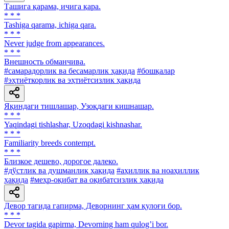
Ташига қарама, ичига қара.
* * *
Tashiga qarama, ichiga qara.
* * *
Never judge from appearances.
* * *
Внешность обманчива.
#самарадорлик ва бесамарлик ҳақида
#бошқалар
#эҳтиёткорлик ва эҳтиётсизлик ҳақида
Яқиндаги тишлашар, Узоқдаги кишнашар.
* * *
Yaqindagi tishlashar, Uzoqdagi kishnashar.
* * *
Familiarity breeds contempt.
* * *
Близкое дешево, дорогое далеко.
#дўстлик ва душманлик ҳақида
#аҳиллик ва ноаҳиллик
ҳақида
#меҳр-оқибат ва оқибатсизлик ҳақида
Девор тагида гапирма, Деворнинг ҳам қулоғи бор.
* * *
Devor tagida gapirma, Devorning ham qulogʼi bor.