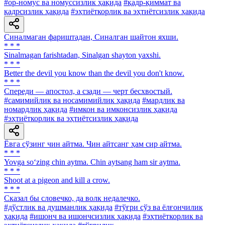
#ор-номус ва номуссизлик ҳақида
#қадр-қиммат ва
қадрсизлик ҳақида
#эҳтиёткорлик ва эҳтиётсизлик ҳақида
Синалмаган фариштадан, Синалган шайтон яхши.
* * *
Sinalmagan farishtadan, Sinalgan shayton yaxshi.
* * *
Better the devil you know than the devil you don't know.
* * *
Спереди — апостол, а сзади — черт бесхвостый.
#самимийлик ва носамимийлик ҳақида
#мардлик ва
номардлик ҳақида
#имкон ва имконсизлик ҳақида
#эҳтиёткорлик ва эҳтиётсизлик ҳақида
Ёвга сўзинг чин айтма. Чин айтсанг ҳам сир айтма.
* * *
Yovga so‘zing chin aytma. Chin aytsang ham sir aytma.
* * *
Shoot at a pigeon and kill a crow.
* * *
Сказал бы словечко, да волк недалечко.
#дўстлик ва душманлик ҳақида
#тўғри сўз ва ёлғончилик
ҳақида
#ишонч ва ишончсизлик ҳақида
#эҳтиёткорлик ва