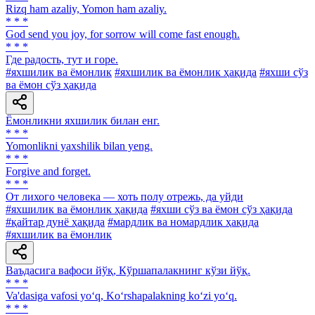
Rizq ham azaliy, Yomon ham azaliy.
* * *
God send you joy, for sorrow will come fast enough.
* * *
Где радость, тут и горе.
#яхшилик ва ёмонлик
#яхшилик ва ёмонлик ҳақида
#яхши сўз
ва ёмон сўз ҳақида
Ёмонликни яхшилик билан енг.
* * *
Yomonlikni yaxshilik bilan yeng.
* * *
Forgive and forget.
* * *
От лихого человека — хоть полу отрежь, да уйди
#яхшилик ва ёмонлик ҳақида
#яхши сўз ва ёмон сўз ҳақида
#қайтар дунё ҳақида
#мардлик ва номардлик ҳақида
#яхшилик ва ёмонлик
Ваъдасига вафоси йўқ, Кўршапалакнинг кўзи йўқ.
* * *
Va'dasiga vafosi yo‘q, Ko‘rshapalakning ko‘zi yo‘q.
* * *