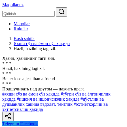
Maqollar.uz
Maqollar
Ruknlar
Bosh sahifa
Яхши сўз ва ёмон сўз ҳақида
Hazil, hazilning tagi zil.
Ҳазил, ҳазилнинг таги зил.
* * *
Hazil, hazilning tagi zil.
* * *
Better lose a jest than a friend.
* * *
Подшучивать над другом — нажить врага.
#яхши сўз ва ёмон сўз ҳақида
#тўғри сўз ва ёлғончилик
ҳақида
#ишонч ва ишончсизлик ҳақида
#дўстлик ва
душманлик ҳақида
#адолат, тенглик
#эҳтиёткорлик ва
эҳтиётсизлик ҳақида
Telegram
Facebook