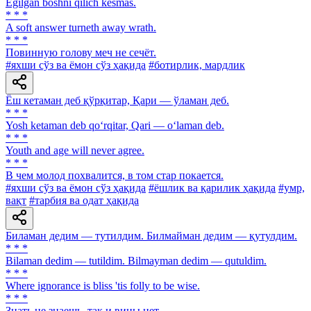
Egilgan boshni qilich kesmas.
* * *
A soft answer turneth away wrath.
* * *
Повинную голову меч не сечёт.
#яхши сўз ва ёмон сўз ҳақида
#ботирлик, мардлик
Ёш кетаман деб қўрқитар, Қари — ўламан деб.
* * *
Yosh ketaman deb qo‘rqitar, Qari — o‘laman deb.
* * *
Youth and age will never agree.
* * *
В чем молод похвалится, в том стар покается.
#яхши сўз ва ёмон сўз ҳақида
#ёшлик ва қарилик ҳақида
#умр,
вақт
#тарбия ва одат ҳақида
Биламан дедим — тутилдим. Билмайман дедим — қутулдим.
* * *
Bilaman dedim — tutildim. Bilmayman dedim — qutuldim.
* * *
Where ignorance is bliss 'tis folly to be wise.
* * *
Знать не знаешь, так и вины нет.