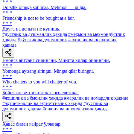
* * *
Do‘stlik oltinga sotilmas, Mehmon — pulga.
* * *
Friendship is not to be bought at a fair.
* * *
Друга на деньги не купишь.
#дўстлик ва душманлик ҳақида
#меҳмон ва меҳмондўстлик
ҳақида
#дўстлик ва душманлик
#аҳиллик ва ноаҳиллик
ҳақида
Ёмонга айтсанг сирингни, Мингта қилар бирингни.
* * *
Yomonga aytsang siringni, Mingta qilar biringni.
* * *
Who chatters to you will chatter of you.
* * *
Бойся клеветника, как злого еретика.
#яхшилик ва ёмонлик ҳақида
#мардлик ва номардлик ҳақида
#эҳтиёткорлик ва эҳтиётсизлик ҳақида
#дўстлик ва
душманлик ҳақида
#ишонч ва ишончсизлик ҳақида
Ҳавас билан ғайрат ўлчанар.
* * *