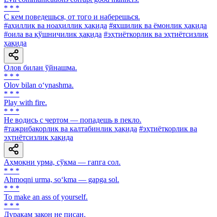
* * *
С кем поведешься, от того и наберешься.
#аҳиллик ва ноаҳиллик ҳақида
#яхшилик ва ёмонлик ҳақида
#оила ва қўшничилик ҳақида
#эҳтиёткорлик ва эҳтиётсизлик
ҳақида
Олов билан ўйнашма.
* * *
Olov bilan o‘ynashma.
* * *
Play with fire.
* * *
He водись с чертом — попадешь в пекло.
#тажрибакорлик ва калтабинлик ҳақида
#эҳтиёткорлик ва
эҳтиётсизлик ҳақида
Аҳмоқни урма, сўкма — гапга сол.
* * *
Ahmoqni urma, so‘kma — gapga sol.
* * *
To make an ass of yourself.
* * *
Дуракам закон не писан.