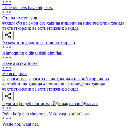
* * *
Little pitchers have big ears.
* * *
Стены имеют уши.
#яхши сўз ва ёмон сўз ҳақида
#ишонч ва ишончсизлик ҳақида
#эҳтиёткорлик ва эҳтиётсизлик ҳақида
Аҳмоқнинг олдинги тиши қимирлар.
* * *
Ahmoqning oldingi tishi qimirlar.
* * *
Have a screw loose.
* * *
He все дома.
#фаросат ва фаросатсизлик ҳақида
#тажрибакорлик ва
калтабинлик ҳақида
#эпчиллик ва ношудлик ҳақида
#эҳтиёткорлик ва эҳтиётсизлик ҳақида
Пулни кўп деб шопирма, Йўқ вақти зор бўласан.
* * *
Pulni ko‘p deb shopirma, Yo‘q vaqti zor bo‘lasan.
* * *
Waste not, want net.