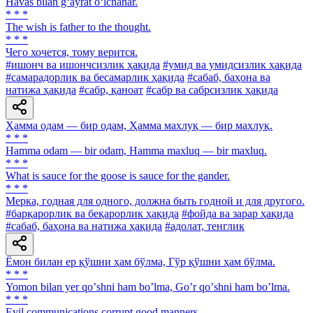
Havas bilan g‘ayrat o‘lchanar.
* * *
The wish is father to the thought.
* * *
Чего хочется, тому верится.
#ишонч ва ишончсизлик ҳақида
#умид ва умидсизлик ҳақида
#самарадорлик ва бесамарлик ҳақида
#сабаб, баҳона ва
натижа ҳақида
#сабр, қаноат
#сабр ва сабрсизлик ҳақида
Ҳамма одам — бир одам, Ҳамма махлуқ — бир махлуқ.
* * *
Hamma odam — bir odam, Hamma maxluq — bir maxluq.
* * *
What is sauce for the goose is sauce for the gander.
* * *
Мерка, годная для одного, должна быть годной и для другого.
#барқарорлик ва беқарорлик ҳақида
#фойда ва зарар ҳақида
#сабаб, баҳона ва натижа ҳақида
#адолат, тенглик
Ёмон билан ер қўшни ҳам бўлма, Гўр қўшни ҳам бўлма.
* * *
Yomon bilan yer qoʼshni ham boʼlma, Goʼr qoʼshni ham boʼlma.
* * *
Evil communications corrupt good manners.