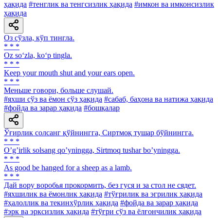
ҳақида
#тенглик ва тенгсизлик ҳақида
#имкон ва имконсизлик
ҳақида
Оз сўзла, кўп тингла.
* * *
Oz so‘zla, ko‘p tingla.
* * *
Keep your mouth shut and your ears open.
* * *
Меньше говори, больше слушай.
#яхши сўз ва ёмон сўз ҳақида
#сабаб, баҳона ва натижа ҳақида
#фойда ва зарар ҳақида
#бошқалар
Ўғирлик солсанг қўйнингга, Сиртмоқ тушар бўйнингга.
* * *
Oʼgʼirlik solsang qoʼyningga, Sirtmoq tushar boʼyningga.
* * *
As good be hanged for a sheep as a lamb.
* * *
Дай вору воробья прокормить, без гуся и за стол не сядет.
#яхшилик ва ёмонлик ҳақида
#тўғрилик ва эгрилик ҳақида
#ҳалоллик ва текинхўрлик ҳақида
#фойда ва зарар ҳақида
#эрк ва эрксизлик ҳақида
#тўғри сўз ва ёлғончилик ҳақида