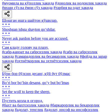
#муомила ва қўполлик ҳақида
#донолик ва нодонлик ҳақида
#яхши сўз ва ёмон сўз ҳақида
#тарбия ва одат ҳақида
Шошган ишга шайтон қўшилар.
* * *
Shoshgan ishga shayton qo‘shilar.
* * *
Never ask pardon before you are accused.
* * *
Сам кладу голову на плаху.
#сабр-қаноат ва сабрсизлик ҳақида
#сабр ва сабрсизлик
ҳақида
#самарадорлик ва бесамарлик ҳақида
#фойда ва зарар
ҳақида
#эҳтиёткорлик ва эҳтиётсизлик ҳақида
Бўри бор бўлсин десанг, қўй бут бўлмас
* * *
Bo‘ri bor bo‘lsin desang, qo‘y but bo‘lmas
* * *
Set the wolf to keep the sheep.
* * *
Пустить козла в огород.
#бахт ва бахтсизлик ҳақида
#барқарорлик ва беқарорлик
ҳақида
#адолат, тенглик
#адолат, инсоф ва инсофсизлик