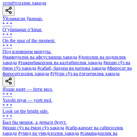
эҳтиётсизлик ҳақида
Ўйламаган ўкинар.
* * *
O‘ylamagan o‘kinar.
* * *
On the spur of the moment.
* * *
Под влиянием минуты.
#мамнунлик ва афсусланиш ҳақида
#донолик ва нодонлик
ҳақида
#тажрибакорлик ва калтабинлик ҳақида
#яхши сўз ва
ёмон сўз ҳақида
#сабаб, баҳона ва натижа ҳақида
#фаросат ва
фаросатсизлик ҳақида
#тўғри сўз ва ёлғончилик ҳақида
Яхши ният — ёрти мол.
* * *
Yaxshi niyat — yorti mol.
* * *
Look on the bright side.
* * *
Был бы мешок, а деньги будут.
#яхши сўз ва ёмон сўз ҳақида
#сабр-қаноат ва сабрсизлик
ҳақида
#умид ва умидсизлик ҳақида
#самарадорлик ва