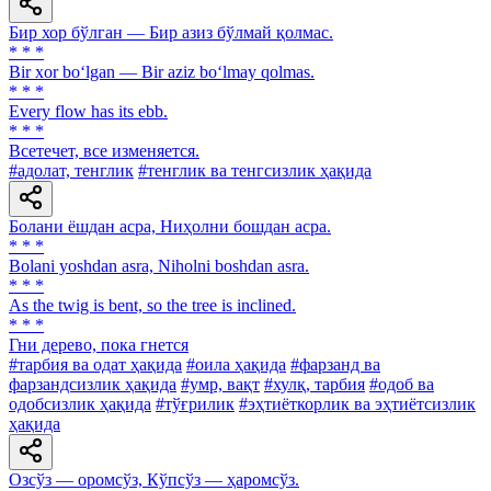
Бир хор бўлган — Бир азиз бўлмай қолмас.
* * *
Bir xor bo‘lgan — Bir aziz bo‘lmay qolmas.
* * *
Every flow has its ebb.
* * *
Всетечет, все изменяется.
#адолат, тенглик
#тенглик ва тенгсизлик ҳақида
Болани ёшдан асра, Ниҳолни бошдан асра.
* * *
Bolani yoshdan asra, Niholni boshdan asra.
* * *
As the twig is bent, so the tree is inclined.
* * *
Гни дерево, пока гнется
#тарбия ва одат ҳақида
#оила ҳақида
#фарзанд ва
фарзандсизлик ҳақида
#умр, вақт
#хулқ, тарбия
#одоб ва
одобсизлик ҳақида
#тўғрилик
#эҳтиёткорлик ва эҳтиётсизлик
ҳақида
Озсўз — оромсўз, Кўпсўз — ҳаромсўз.