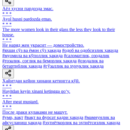
Аёл ҳусни пардозда эмас.
* * *
Ayol husni pardozda emas.
* * *
The more women look in their glass the less they look to their
house.
* * *
He наряд жен украсит — домостройство.
#яхши сўз ва ёмон сўз ҳақида
#одоб ва одобсизлик ҳақида
#муомила ва қўполлик ҳақида
#саломатлик, озодалик
#тозалик, соғлик ва беморлик ҳақида
#озодалик ва
бетартиблик ҳақида
#гўзаллик ва хунуклик ҳақида
Ҳайитдан кейин хинани кетингга қўй.
* * *
Hayitdan keyin xinani ketingga qo‘y.
* * *
After meat mustard.
* * *
После драки кулаками не машут.
#умр, вақт
#вақт ва фурсат қадри ҳақида
#мамнунлик ва
афсусланиш ҳақида
#эҳтиёткорлик ва эҳтиётсизлик ҳақида