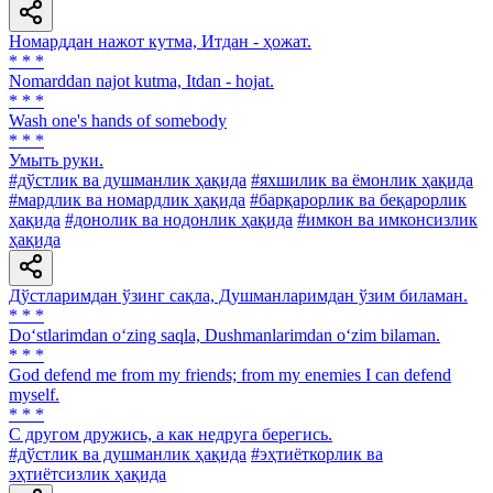
Номарддан нажот кутма, Итдан - ҳожат.
* * *
Nomarddan najot kutma, Itdan - hojat.
* * *
Wash one's hands of somebody
* * *
Умыть руки.
#дўстлик ва душманлик ҳақида
#яхшилик ва ёмонлик ҳақида
#мардлик ва номардлик ҳақида
#барқарорлик ва беқарорлик
ҳақида
#донолик ва нодонлик ҳақида
#имкон ва имконсизлик
ҳақида
Дўстларимдан ўзинг сақла, Душманларимдан ўзим биламан.
* * *
Do‘stlarimdan o‘zing saqla, Dushmanlarimdan o‘zim bilaman.
* * *
God defend me from my friends; from my enemies I can defend
myself.
* * *
С другом дружись, а как недруга берегись.
#дўстлик ва душманлик ҳақида
#эҳтиёткорлик ва
эҳтиётсизлик ҳақида