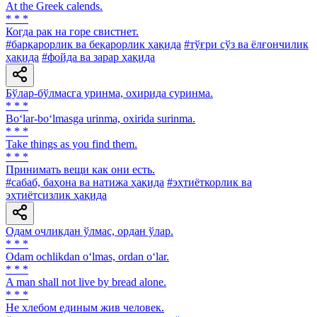
At the Greek calends.
* * *
Когда рак на горе свистнет.
#барқарорлик ва беқарорлик ҳақида
#тўғри сўз ва ёлғончилик
ҳақида
#фойда ва зарар ҳақида
Бўлар-бўлмасга уринма, охирида суринма.
* * *
Bo‘lar-bo‘lmasga urinma, oxirida surinma.
* * *
Take things as you find them.
* * *
Принимать вещи как они есть.
#сабаб, баҳона ва натижа ҳақида
#эҳтиёткорлик ва
эҳтиётсизлик ҳақида
Одам очликдан ўлмас, ордан ўлар.
* * *
Odam ochlikdan o‘lmas, ordan o‘lar.
* * *
A man shall not live by bread alone.
* * *
He хлебом единым жив человек.