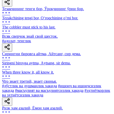
Тезакчининг тенги бор, Ўроқчининг ўрни бор.
* * *
Tezakchining tengi bor, O‘roqchining o‘rni bor.
* * *
The cobbler must stick to his last.
* * *
Всяк сверчок знай свой шесток.
#адолат, тенглик
Сирингни бировга айтма, Айтсанг, сир дема.
* * *
Siringni birovga aytma, Аytsang, sir dema.
* * *
When three know it, all know it.
* * *
Что знает третий, знает свинья.
#дўстлик ва душманлик ҳақида
#ишонч ва ишончсизлик
ҳақида
#масъулият ва масъулиятсизлик ҳақида
#эҳтиёткорлик
ва эҳтиётсизлик ҳақида
Ризқ ҳам азалий, Ёмон ҳам азалий.
* * *