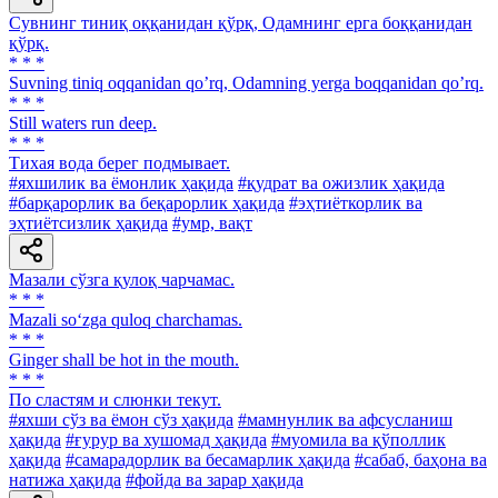
Сувнинг тиниқ оққанидан қўрқ, Одамнинг ерга боққанидан
қўрқ.
* * *
Suvning tiniq oqqanidan qoʼrq, Odamning yerga boqqanidan qoʼrq.
* * *
Still waters run deep.
* * *
Тихая вода берег подмывает.
#яхшилик ва ёмонлик ҳақида
#қудрат ва ожизлик ҳақида
#барқарорлик ва беқарорлик ҳақида
#эҳтиёткорлик ва
эҳтиётсизлик ҳақида
#умр, вақт
Мазали сўзга қулоқ чарчамас.
* * *
Mazali so‘zga quloq charchamas.
* * *
Ginger shall be hot in the mouth.
* * *
По сластям и слюнки текут.
#яхши сўз ва ёмон сўз ҳақида
#мамнунлик ва афсусланиш
ҳақида
#ғурур ва хушомад ҳақида
#муомила ва қўполлик
ҳақида
#самарадорлик ва бесамарлик ҳақида
#сабаб, баҳона ва
натижа ҳақида
#фойда ва зарар ҳақида