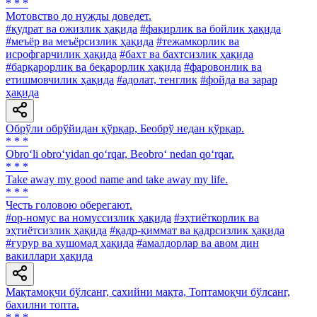
* * *
Мотовство до нужды доведет.
#қудрат ва ожизлик ҳақида
#фақирлик ва бойлик ҳақида
#меъёр ва меъёрсизлик ҳақида
#тежамкорлик ва
исрофгарчилик ҳақида
#бахт ва бахтсизлик ҳақида
#барқарорлик ва беқарорлик ҳақида
#фаровонлик ва
етишмовчилик ҳақида
#адолат, тенглик
#фойда ва зарар
ҳақида
Обрўли обрўйидан қўрқар, Беобрў недан қўрқар.
* * *
Obro‘li obro‘yidan qo‘rqar, Beobro‘ nedan qo‘rqar.
* * *
Take away my good name and take away my life.
* * *
Честь головою оберегают.
#ор-номус ва номуссизлик ҳақида
#эҳтиёткорлик ва
эҳтиётсизлик ҳақида
#қадр-қиммат ва қадрсизлик ҳақида
#ғурур ва хушомад ҳақида
#амалдорлар ва авом дин
вакиллари ҳақида
Мақтамоқчи бўлсанг, сахийни мақта, Топтамоқчи бўлсанг,
бахилни топта.