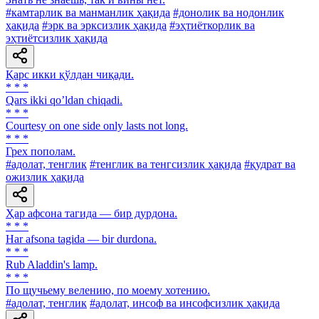
#камтарлик ва манманлик ҳақида
#донолик ва нодонлик
ҳақида
#эрк ва эрксизлик ҳақида
#эҳтиёткорлик ва
эҳтиётсизлик ҳақида
Қарс икки қўлдан чиқади.
* * *
Qars ikki qoʼldan chiqadi.
* * *
Courtesy on one side only lasts not long.
* * *
Грех пополам.
#адолат, тенглик
#тенглик ва тенгсизлик ҳақида
#қудрат ва
ожизлик ҳақида
Ҳар афсона тагида — бир дурдона.
* * *
Har afsona tagida — bir durdona.
* * *
Rub Aladdin's lamp.
* * *
По щучьему велению, по моему хотению.
#адолат, тенглик
#адолат, инсоф ва инсофсизлик ҳақида