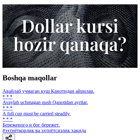
Boshqa maqollar
Авайлаб учмаган қуш Қанотидан айрилар.
* * *
Avaylab uchmagan qush Qanotidan ayrilar.
* * *
A full cuр must be carried steadily.
* * *
Береженого и бог бережет.
#эҳтиёткорлик ва эҳтиётсизлик ҳақида