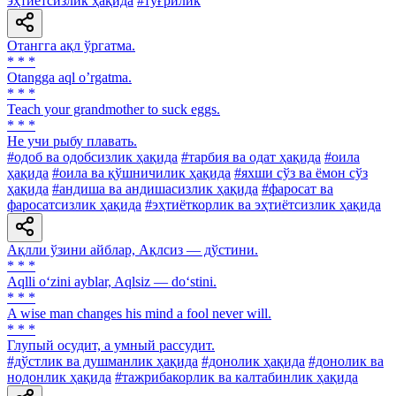
эҳтиётсизлик ҳақида
#тўғрилик
Отангга ақл ўргатма.
* * *
Otangga aql oʼrgatma.
* * *
Teach your grandmother to suck eggs.
* * *
He учи рыбу плавать.
#одоб ва одобсизлик ҳақида
#тарбия ва одат ҳақида
#оила
ҳақида
#оила ва қўшничилик ҳақида
#яхши сўз ва ёмон сўз
ҳақида
#андиша ва андишасизлик ҳақида
#фаросат ва
фаросатсизлик ҳақида
#эҳтиёткорлик ва эҳтиётсизлик ҳақида
Ақлли ўзини айблар, Ақлсиз — дўстини.
* * *
Aqlli o‘zini ayblar, Aqlsiz — do‘stini.
* * *
A wise man changes his mind a fool never will.
* * *
Глупый осудит, a умный рассудит.
#дўстлик ва душманлик ҳақида
#донолик ҳақида
#донолик ва
нодонлик ҳақида
#тажрибакорлик ва калтабинлик ҳақида