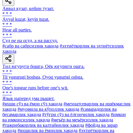
Аввал кузат, кейин тузат.
* * *
Аvval kuzat, keyin tuzat.
* * *
Hear all parties.
* * *
Суд не на осуд, а на рассуд.
#сабр ва сабрсизлик ҳақида
#эҳтиёткорлик ва эҳтиётсизлик
ҳақида
Тил югуруги бошга, Оёқ югуриги ошга.
* * *
Til yugurugi boshga, Oyoq yugurigi oshga.
* * *
One's tongue runs before one's wit.
* * *
Язык наперед ума рыщет.
#яхши сўз ва ёмон сўз ҳақида
#меҳнатсеварлик ва ишёқмаслик
ҳақида
#муомила ва қўполлик ҳақида
#самарадорлик ва
бесамарлик ҳақида
#тўғри сўз ва ёлғончилик ҳақида
#имкон
ва имконсизлик ҳақида
#меъёр ва меъёрсизлик ҳақида
#тажрибакорлик ва калтабинлик ҳақида
#фойда ва зарар
ҳақида
#яхшилик ва ёмонлик ҳақида
#эҳтиёткорлик ва