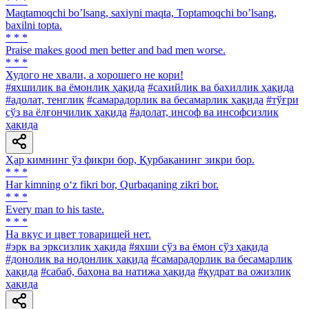
* * *
Maqtamoqchi boʼlsang, saxiyni maqta, Toptamoqchi boʼlsang,
baxilni topta.
* * *
Praise makes good men better and bad men worse.
* * *
Худого не хвали, а хорошего не кори!
#яхшилик ва ёмонлик ҳақида
#сахийлик ва бахиллик ҳақида
#адолат, тенглик
#самарадорлик ва бесамарлик ҳақида
#тўғри
сўз ва ёлғончилик ҳақида
#адолат, инсоф ва инсофсизлик
ҳақида
Ҳар кимнинг ўз фикри бор, Қурбақанинг зикри бор.
* * *
Har kimning o‘z fikri bor, Qurbaqaning zikri bor.
* * *
Every man to his taste.
* * *
На вкус и цвет товарищей нет.
#эрк ва эрксизлик ҳақида
#яхши сўз ва ёмон сўз ҳақида
#донолик ва нодонлик ҳақида
#самарадорлик ва бесамарлик
ҳақида
#сабаб, баҳона ва натижа ҳақида
#қудрат ва ожизлик
ҳақида