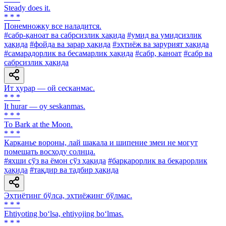
Steady does it.
* * *
Понемножку все наладится.
#сабр-қаноат ва сабрсизлик ҳақида
#умид ва умидсизлик
ҳақида
#фойда ва зарар ҳақида
#эҳтиёж ва зарурият ҳақида
#самарадорлик ва бесамарлик ҳақида
#сабр, қаноат
#сабр ва
сабрсизлик ҳақида
Ит ҳурар — ой сесканмас.
* * *
It hurar — oy seskanmas.
* * *
To Bark at the Moon.
* * *
Карканье вороны, лай шакала и шипение змеи не могут
помешать восходу солнца.
#яхши сўз ва ёмон сўз ҳақида
#барқарорлик ва беқарорлик
ҳақида
#тақдир ва тадбир ҳақида
Эҳтиётинг бўлса, эҳтиёжинг бўлмас.
* * *
Ehtiyoting bo‘lsa, ehtiyojing bo‘lmas.
* * *