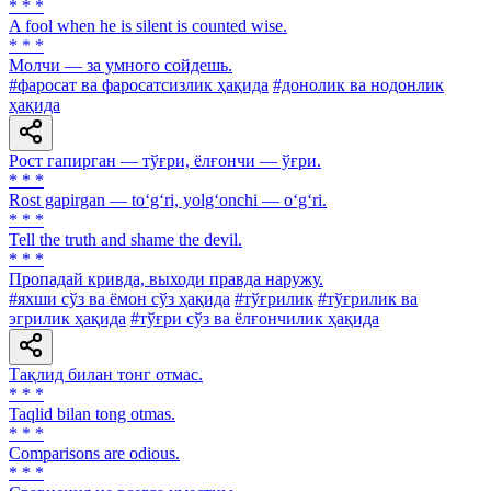
* * *
A fool when he is silent is counted wise.
* * *
Молчи — за умного сойдешь.
#фаросат ва фаросатсизлик ҳақида
#донолик ва нодонлик
ҳақида
Рост гапирган — тўғри, ёлғончи — ўғри.
* * *
Rost gapirgan — to‘g‘ri, yolg‘onchi — o‘g‘ri.
* * *
Tell the truth and shame the devil.
* * *
Пропадай кривда, выходи правда наружу.
#яхши сўз ва ёмон сўз ҳақида
#тўғрилик
#тўғрилик ва
эгрилик ҳақида
#тўғри сўз ва ёлғончилик ҳақида
Тақлид билан тонг отмас.
* * *
Taqlid bilan tong otmas.
* * *
Comparisons are odious.
* * *