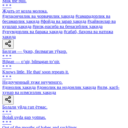
Milk the bull.
* * *
Ждать от козла молока.
#деҳқончилик ва чорвачилик ҳақида
#самарадорлик ва
бесамарлик ҳақида
#фойда ва зарар ҳақида
#ҳайвонлар ва
қушлар ҳақида
#ризқ-насиба ва бенасиблик ҳақида
#унумдорлик ва барака ҳақида
#сабаб, баҳона ва натижа
ҳақида
Билган — ўқир, билмаган тўқир.
* * *
Bilgan — o‘qir, bilmagan to‘qir.
* * *
Knows little. He that/ soon repeats it.
* * *
Недоученный хуже неученого.
#донолик ҳақида
#донолик ва нодонлик ҳақида
#илм, касб-
ҳунар ва илмсизлик ҳақида
Болали уйда гап ётмас.
* * *
Bolali uyda gap yotmas.
* * *
Out of the mouths of babes and sucklings.