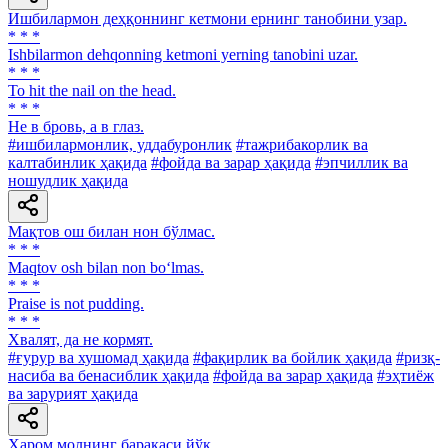
Ишбилармон деҳқоннинг кетмони ернинг танобини узар.
* * *
Ishbilarmon dehqonning ketmoni yerning tanobini uzar.
* * *
To hit the nail on the head.
* * *
Нe в бровь, а в глаз.
#ишбилармонлик, уддабуронлик
#тажрибакорлик ва
калтабинлик ҳақида
#фойда ва зарар ҳақида
#эпчиллик ва
ношудлик ҳақида
Мақтов ош билан нон бўлмас.
* * *
Maqtov osh bilan non bo‘lmas.
* * *
Praise is not pudding.
* * *
Хвалят, да не кормят.
#ғурур ва хушомад ҳақида
#фақирлик ва бойлик ҳақида
#ризқ-
насиба ва бенасиблик ҳақида
#фойда ва зарар ҳақида
#эҳтиёж
ва зарурият ҳақида
Ҳаром молнинг баракаси йўқ.