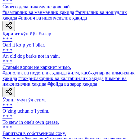
* * *
Своего дела никому не доверяй.
#камтарлик ва манманлик ҳақида
#эпчиллик ва ношудлик
ҳақида
#ишонч ва ишончсизлик ҳақида
Қари ит кўп йўл билар.
* * *
Qari it ko‘p yo‘l bilar.
* * *
An old dog barks not in vain.
* * *
Старый ворон не каркнет мимо.
#донолик ва нодонлик ҳақида
#илм, касб-ҳунар ва илмсизлик
ҳақида
#тажрибакорлик ва калтабинлик ҳақида
#имкон ва
имконсизлик ҳақида
#фойда ва зарар ҳақида
Ўзинг учун ўл етим.
* * *
Oʼzing uchun oʼl yetim.
* * *
To stew in one's own grease.
* * *
Вариться в собственном соку.
#меҳр-оқибат ва оқибатсизлик ҳақида
#қудрат ва ожизлик