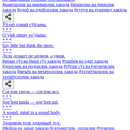
#камтарлик ва манманлик ҳақида
#яхшилик ва ёмонлик
ҳақида
#одоб ва одобсизлик ҳақида
#ғурур ва хушомад ҳақида
Ўйлаб олмай сўйлама.
* * *
Oʼylab olmay soʼylama.
* * *
Say little but think the more.
* * *
Дела делают не шумом, а умом.
#яхши сўз ва ёмон сўз ҳақида
#тарбия ва одат ҳақида
#донолик ва нодонлик ҳақида
#тўғри сўз ва ёлғончилик
ҳақида
#меъёр ва меъёрсизлик ҳақида
#эҳтиёткорлик ва
эҳтиётсизлик ҳақида
Соғлом танда — соғлом ақл.
* * *
Sog‘lom tanda — sog‘lom aql.
* * *
A sound. mind in a sound body.
* * *
Здоровом теле здоровый дух.
#фойда ва зарар ҳақида
#саломатлик, озодалик
#тозалик,