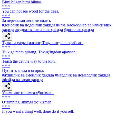
Birni bilgan birni bilmas.
* * *
You can not see wood for the trees.
* * *
3a деревьями леса не видит.
#донолик ва нодонлик ҳақида
#илм, касб-ҳунар ва илмсизлик
ҳақида
#қудрат ва ожизлик ҳақида
#донолик ҳақида
Тулкига раҳм қилсанг, Товуғингдан ажрайсан.
* * *
Tulkiga rahm qilsang, Tovugʼingdan ajraysan.
* * *
Teach the cat the way to the kirn.
* * *
Пустить козла в огород.
#яхшилик ва ёмонлик ҳақида
#мардлик ва номардлик ҳақида
#фойда ва зарар ҳақида
Ўзимнинг ишимга хўкизман.
* * *
Oʼzimning ishimga xoʼkizman.
* * *
If you want a thing well, done do it yourself.