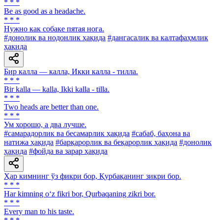
* * *
Be as good as a headache.
* * *
Нужно как собаке пятая нога.
#донолик ва нодонлик ҳақида
#дангасалик ва калтафаҳмлик
ҳақида
Бир калла — калла, Икки калла - тилла.
* * *
Bir kalla — kalla, Ikki kalla - tilla.
* * *
Two heads are better than one.
* * *
Ум хорошо, а два лучше.
#самарадорлик ва бесамарлик ҳақида
#сабаб, баҳона ва
натижа ҳақида
#барқарорлик ва беқарорлик ҳақида
#донолик
ҳақида
#фойда ва зарар ҳақида
Ҳар кимнинг ўз фикри бор, Қурбақанинг зикри бор.
* * *
Har kimning o‘z fikri bor, Qurbaqaning zikri bor.
* * *
Every man to his taste.