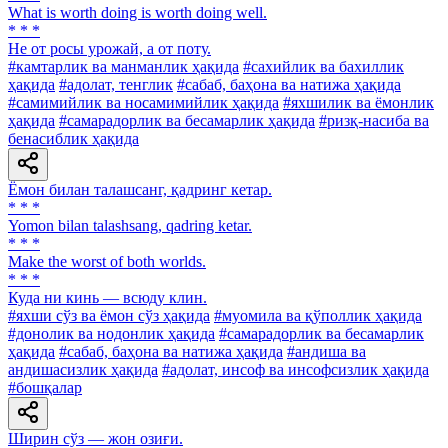
What is worth doing is worth doing well.
* * *
He от росы урожай, а от поту.
#камтарлик ва манманлик ҳақида
#сахийлик ва бахиллик
ҳақида
#адолат, тенглик
#сабаб, баҳона ва натижа ҳақида
#самимийлик ва носамимийлик ҳақида
#яхшилик ва ёмонлик
ҳақида
#самарадорлик ва бесамарлик ҳақида
#ризқ-насиба ва
бенасиблик ҳақида
Ёмон билан талашсанг, қадринг кетар.
* * *
Yomon bilan talashsang, qadring ketar.
* * *
Make the worst of both worlds.
* * *
Куда ни кинь — всюду клин.
#яхши сўз ва ёмон сўз ҳақида
#муомила ва қўполлик ҳақида
#донолик ва нодонлик ҳақида
#самарадорлик ва бесамарлик
ҳақида
#сабаб, баҳона ва натижа ҳақида
#андиша ва
андишасизлик ҳақида
#адолат, инсоф ва инсофсизлик ҳақида
#бошқалар
Ширин сўз — жон озиғи.