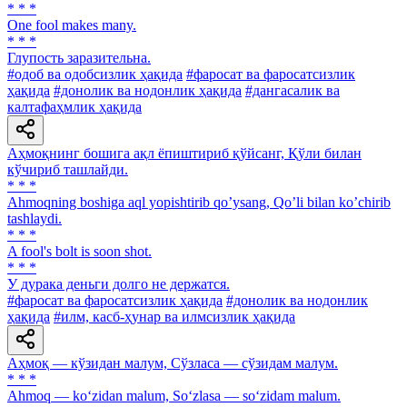
* * *
One fool makes many.
* * *
Глупость заразительна.
#одоб ва одобсизлик ҳақида
#фаросат ва фаросатсизлик
ҳақида
#донолик ва нодонлик ҳақида
#дангасалик ва
калтафаҳмлик ҳақида
Аҳмоқнинг бошига ақл ёпиштириб қўйсанг, Қўли билан
кўчириб ташлайди.
* * *
Аhmoqning boshiga aql yopishtirib qoʼysang, Qoʼli bilan koʼchirib
tashlaydi.
* * *
A fool's bolt is soon shot.
* * *
У дурака деньги долго не держатся.
#фаросат ва фаросатсизлик ҳақида
#донолик ва нодонлик
ҳақида
#илм, касб-ҳунар ва илмсизлик ҳақида
Аҳмоқ — кўзидан малум, Сўзласа — сўзидам малум.
* * *
Ahmoq — ko‘zidan malum, So‘zlasa — so‘zidam malum.