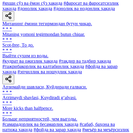
#яхши сўз ва ёмон сўз ҳақида
#фаросат ва фаросатсизлик
ҳақида
#донолик ҳақида
#донолик ва нодонлик ҳақида
Митанинг ёмони тегирмондан бутун чиқар.
* * *
Mitaning yomoni tegirmondan butun chiqar.
* * *
Scot-free, То до.
* * *
Выйти сухим из воды.
#қудрат ва ожизлик ҳақида
#тақдир ва тадбир ҳақида
#тажрибакорлик ва калтабинлик ҳақида
#фойда ва зарар
ҳақида
#эпчиллик ва ношудлик ҳақида
Арзимайди шавласи, Куйдиради ғалваси.
* * *
Arzimaydi shavlasi, Kuydiradi g‘alvasi.
* * *
More kicks than halfpence.
* * *
Больше неприятностей, чем выгоды.
#самарадорлик ва бесамарлик ҳақида
#сабаб, баҳона ва
натижа ҳақида
#фойда ва зарар ҳақида
#меъёр ва меъёрсизлик