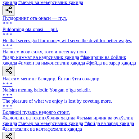
ҳақида
#меъёр ва меъёрсизлик ҳақида
Пулдорнинг ота-онаси — пул.
* * *
Puldorning ota-onasi — pul.
* * *
He that serves god for money will serve the devil for better wages.
* * *
На чьем возу сижу, того и песенку пою.
#қадр-қиммат ва қадрсизлик ҳақида
#фақирлик ва бойлик
ҳақида
#имкон ва имконсизлик ҳақида
#фойда ва зарар ҳақида
Нафсим менинг балодир, Ёнган ўтга соладир.
* * *
Nafsim mening balodir, Yongan o‘tga soladir.
* * *
The pleasure of what we enjoy is lost by coveting more.
* * *
Водяной пузырь недолго стоит.
#ҳалоллик ва текинхўрлик ҳақида
#таъмагирлик ва очкўзлик
ҳақида
#меъёр ва меъёрсизлик ҳақида
#фойда ва зарар ҳақида
#дангасалик ва калтафаҳмлик ҳақида