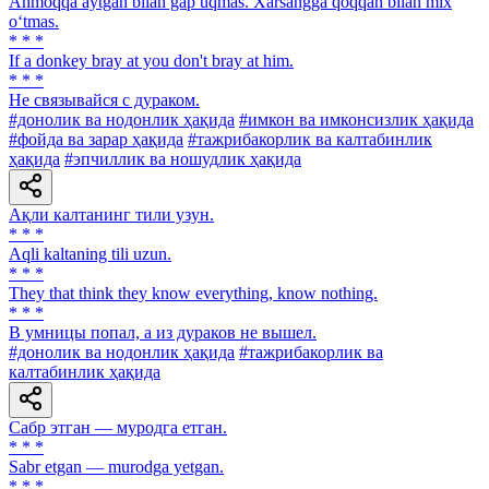
Ahmoqqa aytgan bilan gap uqmas. Xarsangga qoqqan bilan mix
o‘tmas.
* * *
If a donkey bray at you don't bray at him.
* * *
He связывайся с дураком.
#донолик ва нодонлик ҳақида
#имкон ва имконсизлик ҳақида
#фойда ва зарар ҳақида
#тажрибакорлик ва калтабинлик
ҳақида
#эпчиллик ва ношудлик ҳақида
Ақли калтанинг тили узун.
* * *
Aqli kaltaning tili uzun.
* * *
They that think they know everything, know nothing.
* * *
В умницы попал, а из дураков не вышел.
#донолик ва нодонлик ҳақида
#тажрибакорлик ва
калтабинлик ҳақида
Сабр этган — муродга етган.
* * *
Sabr etgan — murodga yetgan.
* * *