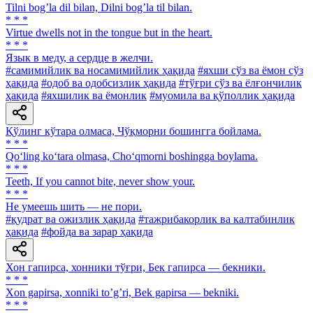
Tilni bogʼla dil bilan, Dilni bogʼla til bilan.
* * *
Virtue dwells not in the tongue but in the heart.
* * *
Язык в меду, a сердце в желчи.
#самимийлик ва носамимийлик ҳақида
#яхши сўз ва ёмон сўз
ҳақида
#одоб ва одобсизлик ҳақида
#тўғри сўз ва ёлғончилик
ҳақида
#яхшилик ва ёмонлик
#муомила ва қўполлик ҳақида
Қўлинг кўтара олмаса, Чўқморни бошингга бойлама.
* * *
Qo‘ling ko‘tara olmasa, Cho‘qmorni boshingga boylama.
* * *
Teeth, If you cannot bite, never show your.
* * *
He умеешь шить — не пори.
#қудрат ва ожизлик ҳақида
#тажрибакорлик ва калтабинлик
ҳақида
#фойда ва зарар ҳақида
Хон гапирса, хонники тўғри, Бек гапирса — бекники.
* * *
Xon gapirsa, xonniki toʼgʼri, Bek gapirsa — bekniki.
* * *