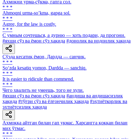
Аҳмоқни урма-сўкма, гапга сол.
* * *
Аhmoqni urma-soʼkma, gapga sol.
* * *
Agree, for the law is costly.
* * *
C умным сочтешься, а дурню — хоть подари, да прогони.
#яхши сўз ва ёмон сўз ҳақида
#донолик ва нодонлик ҳақида
Сўзда кесатиқ ёмон, Дардда — санчиқ.
* * *
So‘zda kesatiq yomon, Dardda — sanchiq.
* * *
It is easier to ridicule than commend.
* * *
Чего хвалить не умеешь, того не хули.
#яхши сўз ва ёмон сўз ҳақида
#андиша ва андишасизлик
ҳақида
#тўғри сўз ва ёлғончилик ҳақида
#эҳтиёткорлик ва
эҳтиётсизлик ҳақида
Аҳмоққа айтган билан гап уқмас. Харсангга қоққан билан
мих ўтмас.
* * *