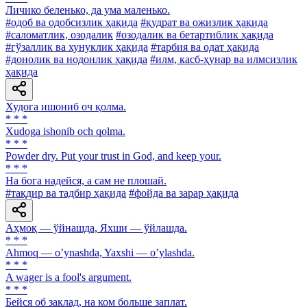
Личико беленько, да ума маленько.
#одоб ва одобсизлик ҳақида
#қудрат ва ожизлик ҳақида
#саломатлик, озодалик
#озодалик ва бетартиблик ҳақида
#гўзаллик ва хунуклик ҳақида
#тарбия ва одат ҳақида
#донолик ва нодонлик ҳақида
#илм, касб-ҳунар ва илмсизлик
ҳақида
Худога ишониб оч қолма.
* * *
Xudoga ishonib och qolma.
* * *
Powder dry. Put your trust in God, and keep your.
* * *
На бога надейся, а сам не плошай.
#тақдир ва тадбир ҳақида
#фойда ва зарар ҳақида
Аҳмоқ — ўйнашда, Яхши — ўйлашда.
* * *
Аhmoq — oʼynashda, Yaxshi — oʼylashda.
* * *
A wager is a fool's argument.
* * *
Бейся об заклад, на ком больше заплат.