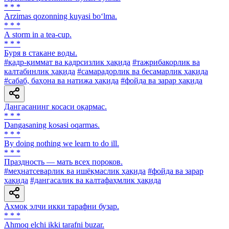
* * *
Arzimas qozonning kuyasi bo‘lma.
* * *
А storm in a tea-cup.
* * *
Буря в стакане воды.
#қадр-қиммат ва қадрсизлик ҳақида
#тажрибакорлик ва
калтабинлик ҳақида
#самарадорлик ва бесамарлик ҳақида
#сабаб, баҳона ва натижа ҳақида
#фойда ва зарар ҳақида
Дангасанинг косаси оқармас.
* * *
Dangasaning kosasi oqarmas.
* * *
By doing nothing we learn to do ill.
* * *
Праздность — мать всех пороков.
#меҳнатсеварлик ва ишёқмаслик ҳақида
#фойда ва зарар
ҳақида
#дангасалик ва калтафаҳмлик ҳақида
Аҳмоқ элчи икки тарафни бузар.
* * *
Ahmoq elchi ikki tarafni buzar.