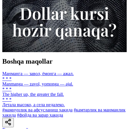
Boshqa maqollar
Манманга — завол, ёмонга — ажал.
* * *
Manmanga — zavol, yomonga — ajal.
* * *
The higher up, the greater the fall.
* * *
Летала высоко, а села недалеко.
#мамнунлик ва афсусланиш ҳақида
#камтарлик ва манманлик
ҳақида
#фойда ва зарар ҳақида