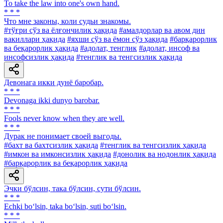
To take the law into one's own hand.
* * *
Что мне законы, коли судьи знакомы.
#тўғри сўз ва ёлғончилик ҳақида
#амалдорлар ва авом дин
вакиллари ҳақида
#яхши сўз ва ёмон сўз ҳақида
#барқарорлик
ва беқарорлик ҳақида
#адолат, тенглик
#адолат, инсоф ва
инсофсизлик ҳақида
#тенглик ва тенгсизлик ҳақида
Девонага икки дунё баробар.
* * *
Devonaga ikki dunyo barobar.
* * *
Fools never know when they are well.
* * *
Дурак не понимает своей выгоды.
#бахт ва бахтсизлик ҳақида
#тенглик ва тенгсизлик ҳақида
#имкон ва имконсизлик ҳақида
#донолик ва нодонлик ҳақида
#барқарорлик ва беқарорлик ҳақида
Эчки бўлсин, така бўлсин, сути бўлсин.
* * *
Echki bo‘lsin, taka bo‘lsin, suti bo‘lsin.
* * *