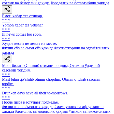
соғлик ва беморлик ҳақида
#озодалик ва бетартиблик ҳақида
Ёмон хабар тез етишар.
* * *
Yomon xabar tez yetishar.
* * *
Ill news comes too soon.
* * *
Худые вести не лежат на месте.
#яхши сўз ва ёмон сўз ҳақида
#эҳтиёткорлик ва эҳтиётсизлик
ҳақида
Маст билан қўшилиб отимни чопдим, Отимни ўлдириб
сазомни топдим.
* * *
Mast bilan qoʼshilib otimni chopdim, Otimni oʼldirib sazomni
topdim.
* * *
Drunken days have all their to-morrrows.
* * *
После пира наступает похмелье.
#яхшилик ва ёмонлик ҳақида
#мамнунлик ва афсусланиш
ҳақида
#донолик ва нодонлик ҳақида
#имкон ва имконсизлик