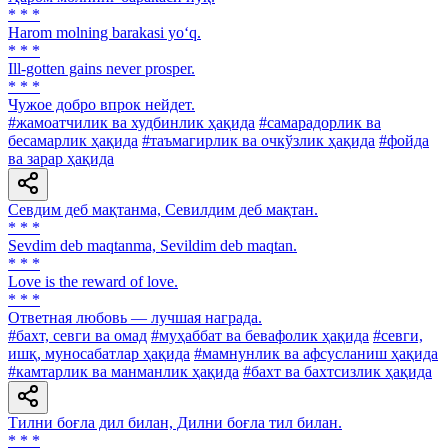
* * *
Harom molning barakasi yo‘q.
* * *
Ill-gotten gains never prosper.
* * *
Чужое добро впрок нейдет.
#жамоатчилик ва худбинлик ҳақида
#самарадорлик ва
бесамарлик ҳақида
#таъмагирлик ва очкўзлик ҳақида
#фойда
ва зарар ҳақида
Севдим деб мақтанма, Севилдим деб мақтан.
* * *
Sevdim deb maqtanma, Sevildim deb maqtan.
* * *
Love is the reward of love.
* * *
Ответная любовь — лучшая награда.
#бахт, севги ва омад
#муҳаббат ва бевафолик ҳақида
#севги,
ишқ, муносабатлар ҳақида
#мамнунлик ва афсусланиш ҳақида
#камтарлик ва манманлик ҳақида
#бахт ва бахтсизлик ҳақида
Тилни боғла дил билан, Дилни боғла тил билан.
* * *