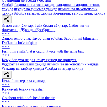
Сравнения не всегда уместны
#сабаб, баҳона ва натижа ҳақида
#андиша ва андишасизлик
ҳақида
#ғурур ва хушомад ҳақида
#имкон ва имконсизлик
ҳақида
#фойда ва зарар ҳақида
#эпчиллик ва ношудлик ҳақида
Замон сени ўқитар, Таёқ билан сўқитар. Сабоғингни
билмасанг, Дўконда бўз тўқитар.
* * *
Zamon seni o‘qitar, Tayoq bilan so‘qitar. Sabog‘ingni bilmasang,
Do‘konda bo‘z to‘qitar.
* * *
Fish, It is a silly/that is caught twice with the same bait.
* * *
Кому бог ума не дал, тому кузнец не прикует.
#қудрат ва ожизлик ҳақида
#имкон ва имконсизлик ҳақида
#тақдир ва тадбир ҳақида
#фойда ва зарар ҳақида
Кеккайиш теракка ярашар.
* * *
Kekkayish terakka yarashar.
* * *
Go about with one's head in the air.
* * *
He закидывай головы, споткнешься.