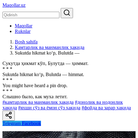
Maqollar.uz
Maqollar
Ruknlar
Bosh sahifa
Камтарлик ва манманлик ҳақида
Sukutda hikmat ko‘p, Bulutda —
Сукутда ҳикмат кўп, Булутда — ҳиммат.
* * *
Sukutda hikmat ko‘p, Bulutda — himmat.
* * *
You might have heard a pin drop.
* * *
Слышно было, как муха летит.
#камтарлик ва манманлик ҳақида
#донолик ва нодонлик
ҳақида
#яхши сўз ва ёмон сўз ҳақида
#фойда ва зарар ҳақида
Telegram
Facebook