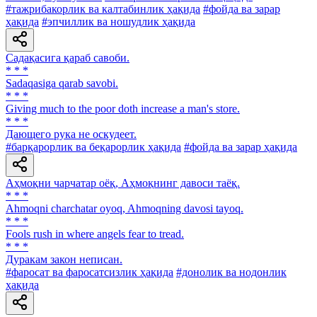
#тажрибакорлик ва калтабинлик ҳақида
#фойда ва зарар
ҳақида
#эпчиллик ва ношудлик ҳақида
Садақасига қараб савоби.
* * *
Sadaqasiga qarab savobi.
* * *
Giving much to the poor doth increase a man's store.
* * *
Дающего рука не оскудеет.
#барқарорлик ва беқарорлик ҳақида
#фойда ва зарар ҳақида
Аҳмоқни чарчатар оёқ, Аҳмоқнинг давоси таёқ.
* * *
Ahmoqni charchatar oyoq, Ahmoqning davosi tayoq.
* * *
Fools rush in where angels fear to tread.
* * *
Дуракам закон неписан.
#фаросат ва фаросатсизлик ҳақида
#донолик ва нодонлик
ҳақида