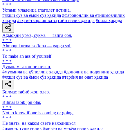
* * *
Устами младенца глаголет истина.
#яхши сўз ва ёмон сўз ҳақида
#фаровонлик ва етишмовчилик
ҳақида
#эҳтиёткорлик ва эҳтиётсизлик ҳақида
#оила ҳақида
Аҳмоқни урма, сўкма — гапга сол.
* * *
Ahmoqni urma, so‘kma — gapga sol.
* * *
To make an ass of yourself.
* * *
Дуракам закон не писан.
#муомила ва қўполлик ҳақида
#донолик ва нодонлик ҳақида
#яхши сўз ва ёмон сўз ҳақида
#тарбия ва одат ҳақида
Билмас табиб жон олар.
* * *
Bilmas tabib jon olar.
* * *
Not to know if one is coming or going.
* * *
He знать, на каком свете находишься.
#имкон, тушкунлик
#меъёр ва меъёрсизлик ҳақида