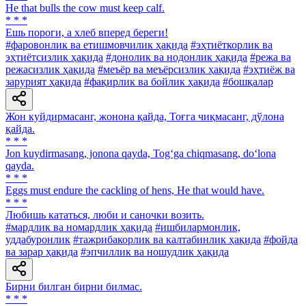
He that bulls the cow must keep calf.
* * *
Ешь пороги, а хлеб вперед береги!
#фаровонлик ва етишмовчилик ҳақида
#эҳтиёткорлик ва
эҳтиётсизлик ҳақида
#донолик ва нодонлик ҳақида
#режа ва
режасизлик ҳақида
#меъёр ва меъёрсизлик ҳақида
#эҳтиёж ва
зарурият ҳақида
#фақирлик ва бойлик ҳақида
#бошқалар
Жон куйдирмасанг, жонона қайда, Тоғга чиқмасанг, дўлона
қайда.
* * *
Jon kuydirmasang, jonona qayda, Tog‘ga chiqmasang, do‘lona
qayda.
* * *
Eggs must endure the cackling of hens, He that would have.
* * *
Любишь кататься, люби и саночки возить.
#мардлик ва номардлик ҳақида
#ишбилармонлик,
уддабуронлик
#тажрибакорлик ва калтабинлик ҳақида
#фойда
ва зарар ҳақида
#эпчиллик ва ношудлик ҳақида
Бирни билган бирни билмас.
* * *