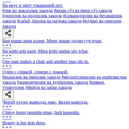
* * *
На вкус и цвет товарищей нет.
#эрк ва эрксизлик ҳақида
#яхши сўз ва ёмон сўз ҳақида
#донолик ва нодонлик ҳақида
#самарадорлик ва бесамарлик
ҳақида
#сабаб, баҳона ва натижа ҳақида
#қудрат ва ожизлик
ҳақида
Бир киши ариқ қазир, Минг киши ундан сув ичар.
* * *
Bir kishi ariq qazir, Ming kishi undan suv ichar.
* * *
One man makes a chair and another man sits in.
* * *
Один с сошкой, семеро с ложкой.
#яхшилик ва ёмонлик ҳақида
#меҳнатсеварлик ва ишёқмаслик
ҳақида
#жамоатчилик ва худбинлик ҳақида
#имкон,
тушкунлик
#фойда ва зарар ҳақида
Чирой ҳусни жамолда эмас, фазли камолда.
* * *
Chiroy husni jamolda emas, fazli kamolda.
* * *
Beauty is but skin deep.
* * *