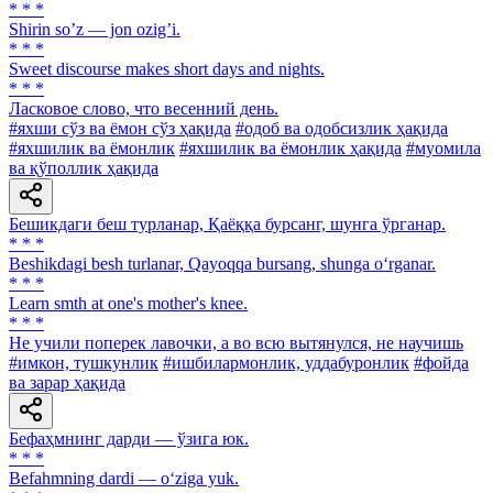
* * *
Shirin soʼz — jon ozigʼi.
* * *
Sweet discourse makes short days and nights.
* * *
Ласковое слово, что весенний день.
#яхши сўз ва ёмон сўз ҳақида
#одоб ва одобсизлик ҳақида
#яхшилик ва ёмонлик
#яхшилик ва ёмонлик ҳақида
#муомила
ва қўполлик ҳақида
Бешикдаги беш турланар, Қаёққа бурсанг, шунга ўрганар.
* * *
Beshikdagi besh turlanar, Qayoqqa bursang, shunga o‘rganar.
* * *
Learn smth at one's mother's knee.
* * *
Не учили поперек лавочки, а во всю вытянулся, не научишь
#имкон, тушкунлик
#ишбилармонлик, уддабуронлик
#фойда
ва зарар ҳақида
Бефаҳмнинг дарди — ўзига юк.
* * *
Befahmning dardi — o‘ziga yuk.