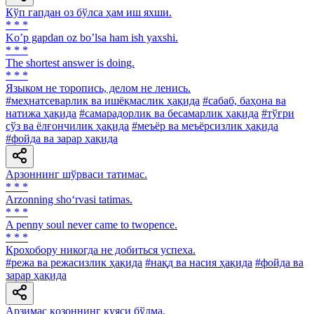
Кўп гапдан оз бўлса ҳам иш яхши.
* * *
Koʼp gapdan oz boʼlsa ham ish yaxshi.
* * *
The shortest answer is doing.
* * *
Языком не торопись, делом не ленись.
#меҳнатсеварлик ва ишёқмаслик ҳақида
#сабаб, баҳона ва
натижа ҳақида
#самарадорлик ва бесамарлик ҳақида
#тўғри
сўз ва ёлғончилик ҳақида
#меъёр ва меъёрсизлик ҳақида
#фойда ва зарар ҳақида
Арзоннинг шўрваси татимас.
* * *
Arzonning sho‘rvasi tatimas.
* * *
A penny soul never came to twopence.
* * *
Крохобору никогда не добиться успеха.
#режа ва режасизлик ҳақида
#нақд ва насия ҳақида
#фойда ва
зарар ҳақида
Арзимас қозоннинг куяси бўлма.