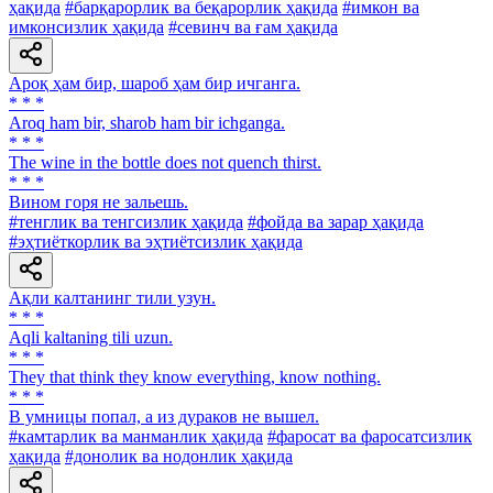
ҳақида
#барқарорлик ва беқарорлик ҳақида
#имкон ва
имконсизлик ҳақида
#севинч ва ғам ҳақида
Ароқ ҳам бир, шароб ҳам бир ичганга.
* * *
Aroq ham bir, sharob ham bir ichganga.
* * *
The wine in the bottle does not quench thirst.
* * *
Вином горя не зальешь.
#тенглик ва тенгсизлик ҳақида
#фойда ва зарар ҳақида
#эҳтиёткорлик ва эҳтиётсизлик ҳақида
Ақли калтанинг тили узун.
* * *
Аqli kaltaning tili uzun.
* * *
They that think they know everything, know nothing.
* * *
В умницы попал, а из дураков не вышел.
#камтарлик ва манманлик ҳақида
#фаросат ва фаросатсизлик
ҳақида
#донолик ва нодонлик ҳақида