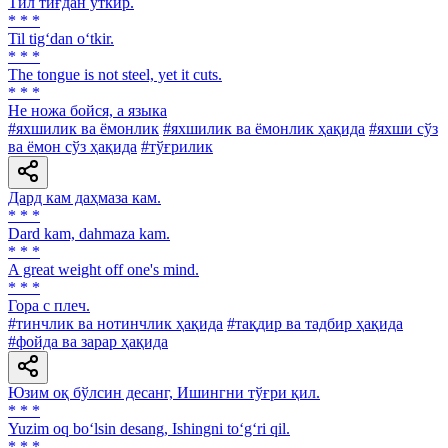
Тил тиғдан ўткир.
* * *
Til tig‘dan o‘tkir.
* * *
The tongue is not steel, yet it cuts.
* * *
Не ножа бойся, а языка
#яхшилик ва ёмонлик
#яхшилик ва ёмонлик ҳақида
#яхши сўз
ва ёмон сўз ҳақида
#тўғрилик
Дард кам даҳмаза кам.
* * *
Dard kam, dahmaza kam.
* * *
A great weight off one's mind.
* * *
Гора с плеч.
#тинчлик ва нотинчлик ҳақида
#тақдир ва тадбир ҳақида
#фойда ва зарар ҳақида
Юзим оқ бўлсин десанг, Ишингни тўғри қил.
* * *
Yuzim oq bo‘lsin desang, Ishingni to‘g‘ri qil.
* * *