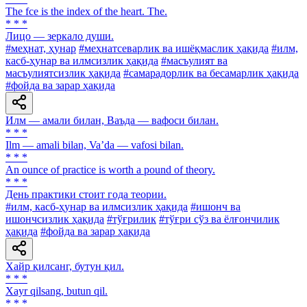
The fce is the index of the heart. The.
* * *
Лицо — зеркало души.
#меҳнат, ҳунар
#меҳнатсеварлик ва ишёқмаслик ҳақида
#илм,
касб-ҳунар ва илмсизлик ҳақида
#масъулият ва
масъулиятсизлик ҳақида
#самарадорлик ва бесамарлик ҳақида
#фойда ва зарар ҳақида
Илм — амали билан, Ваъда — вафоси билан.
* * *
Ilm — amali bilan, Va’da — vafosi bilan.
* * *
An ounce of practice is worth a pound of theory.
* * *
День практики стоит года теории.
#илм, касб-ҳунар ва илмсизлик ҳақида
#ишонч ва
ишончсизлик ҳақида
#тўғрилик
#тўғри сўз ва ёлғончилик
ҳақида
#фойда ва зарар ҳақида
Хайр қилсанг, бутун қил.
* * *
Xayr qilsang, butun qil.
* * *