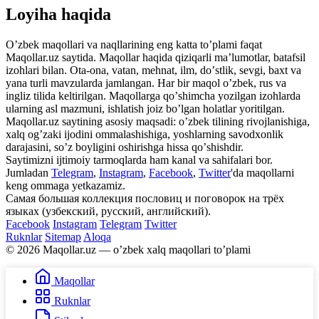
Loyiha haqida
Oʼzbek maqollari va naqllarining eng katta toʼplami faqat
Maqollar.uz saytida. Maqollar haqida qiziqarli maʼlumotlar, batafsil
izohlari bilan. Ota-ona, vatan, mehnat, ilm, doʼstlik, sevgi, baxt va
yana turli mavzularda jamlangan. Har bir maqol oʼzbek, rus va
ingliz tilida keltirilgan. Maqollarga qoʼshimcha yozilgan izohlarda
ularning asl mazmuni, ishlatish joiz boʼlgan holatlar yoritilgan.
Maqollar.uz saytining asosiy maqsadi: oʼzbek tilining rivojlanishiga,
xalq ogʼzaki ijodini ommalashishiga, yoshlarning savodxonlik
darajasini, soʼz boyligini oshirishga hissa qoʼshishdir.
Saytimizni ijtimoiy tarmoqlarda ham kanal va sahifalari bor.
Jumladan
Telegram
,
Instagram
,
Facebook
,
Twitter
'da maqollarni
keng ommaga yetkazamiz.
Самая большая коллекция пословиц и поговорок на трёх
языках (узбекский, русский, английский).
Facebook
Instagram
Telegram
Twitter
Ruknlar
Sitemap
Aloqa
© 2026 Maqollar.uz — oʼzbek xalq maqollari toʼplami
Maqollar
Ruknlar