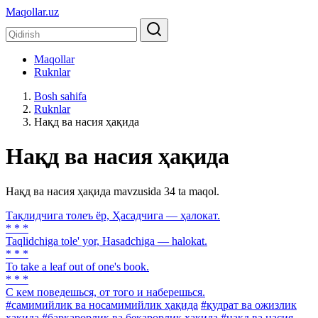
Maqollar.uz
Maqollar
Ruknlar
Bosh sahifa
Ruknlar
Нақд ва насия ҳақида
Нақд ва насия ҳақида
Нақд ва насия ҳақида mavzusida 34 ta maqol.
Тақлидчига толеъ ёр, Ҳасадчига — ҳалокат.
* * *
Taqlidchiga tole' yor, Hasadchiga — halokat.
* * *
To take a leaf out of one's book.
* * *
С кем поведешься, от того и наберешься.
#самимийлик ва носамимийлик ҳақида
#қудрат ва ожизлик
ҳақида
#барқарорлик ва беқарорлик ҳақида
#нақд ва насия