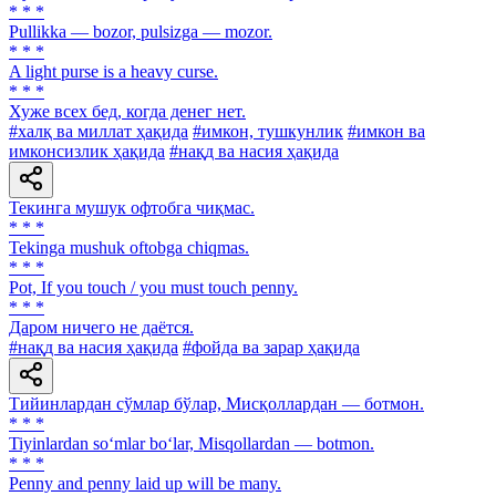
* * *
Pullikka — bozor, pulsizga — mozor.
* * *
A light purse is a heavy curse.
* * *
Хуже всех бед, когда денег нет.
#халқ ва миллат ҳақида
#имкон, тушкунлик
#имкон ва
имконсизлик ҳақида
#нақд ва насия ҳақида
Текинга мушук офтобга чиқмас.
* * *
Tekinga mushuk oftobga chiqmas.
* * *
Pot, If you touch / you must touch penny.
* * *
Даром ничего не даётся.
#нақд ва насия ҳақида
#фойда ва зарар ҳақида
Тийинлардан сўмлар бўлар, Мисқоллардан — ботмон.
* * *
Tiyinlardan so‘mlar bo‘lar, Misqollardan — botmon.
* * *
Penny and penny laid up will be many.