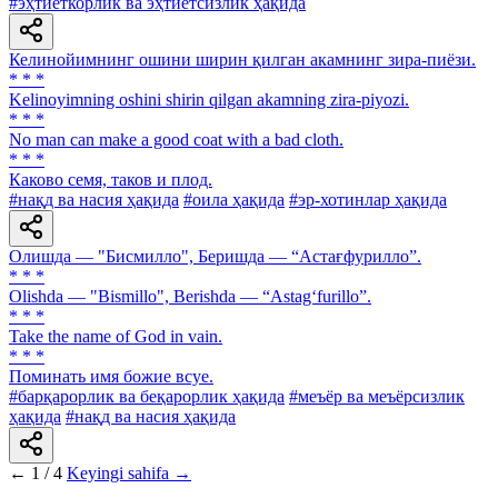
#эҳтиёткорлик ва эҳтиётсизлик ҳақида
Келинойимнинг ошини ширин қилган акамнинг зира-пиёзи.
* * *
Kelinoyimning oshini shirin qilgan akamning zira-piyozi.
* * *
No man can make a good coat with a bad cloth.
* * *
Каково семя, таков и плод.
#нақд ва насия ҳақида
#оила ҳақида
#эр-хотинлар ҳақида
Олишда — "Бисмилло", Беришда — “Астағфурилло”.
* * *
Olishda — "Bismillo", Berishda — “Astag‘furillo”.
* * *
Take the name of God in vain.
* * *
Поминать имя божие всуе.
#барқарорлик ва беқарорлик ҳақида
#меъёр ва меъёрсизлик
ҳақида
#нақд ва насия ҳақида
←
1 / 4
Keyingi sahifa →