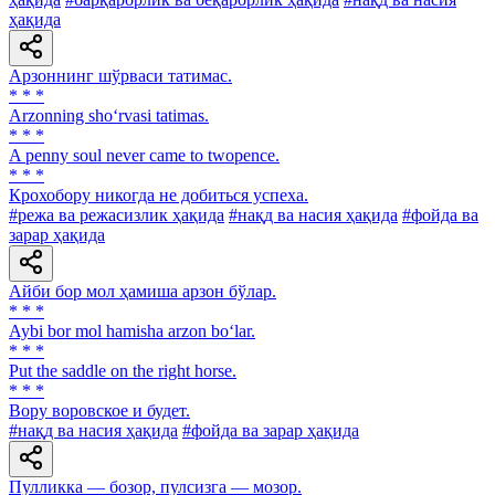
ҳақида
Арзоннинг шўрваси татимас.
* * *
Arzonning sho‘rvasi tatimas.
* * *
A penny soul never came to twopence.
* * *
Крохобору никогда не добиться успеха.
#режа ва режасизлик ҳақида
#нақд ва насия ҳақида
#фойда ва
зарар ҳақида
Айби бор мол ҳамиша арзон бўлар.
* * *
Aybi bor mol hamisha arzon bo‘lar.
* * *
Put the saddle on the right horse.
* * *
Вору воровское и будет.
#нақд ва насия ҳақида
#фойда ва зарар ҳақида
Пулликка — бозор, пулсизга — мозор.