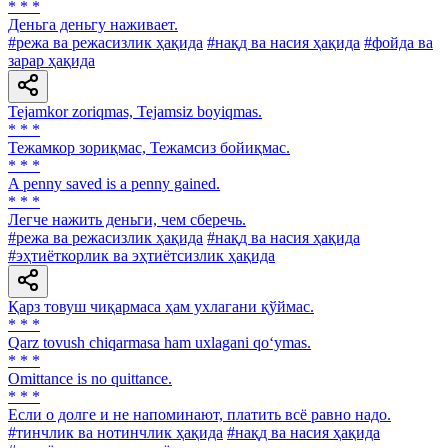
* * *
Деньга деньгу наживает.
#режа ва режасизлик ҳақида
#нақд ва насия ҳақида
#фойда ва
зарар ҳақида
Tejamkor zoriqmas, Tejamsiz boyiqmas.
* * *
Тежамкор зориқмас, Тежамсиз бойиқмас.
* * *
A penny saved is a penny gained.
* * *
Легче нажить деньги, чем сберечь.
#режа ва режасизлик ҳақида
#нақд ва насия ҳақида
#эҳтиёткорлик ва эҳтиётсизлик ҳақида
Қарз товуш чиқармаса ҳам ухлагани қўймас.
* * *
Qarz tovush chiqarmasa ham uxlagani qo‘ymas.
* * *
Omittance is no quittance.
* * *
Если о долге и не напоминают, платить всё равно надо.
#тинчлик ва нотинчлик ҳақида
#нақд ва насия ҳақида