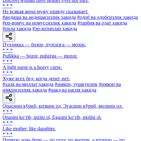
Discreet woman have neither eyes nor ears.
* * *
He всякая жена мужу правду сказывает.
#андиша ва андишасизлик ҳақида
#одоб ва одобсизлик ҳақида
#ор-номус ва номуссизлик ҳақида
#тарбия ва одат ҳақида
#оила ҳақида
#эр-хотинлар ҳақида
Пулликка — бозор, пулсизга — мозор.
* * *
Pullikka — bozor, pulsizga — mozor.
* * *
A light purse is a heavy curse.
* * *
Хуже всех бед, когда денег нет.
#халқ ва миллат ҳақида
#имкон, тушкунлик
#имкон ва
имконсизлик ҳақида
#нақд ва насия ҳақида
Онасини кўриб, қизини ол, Эгасини кўриб, молини ол.
* * *
Onasini ko‘rib, qizini ol, Egasini ko‘rib, molini ol.
* * *
Like mother, like daughter.
* * *
Первую дочь бери — по отцу, по матери, а вторую — по