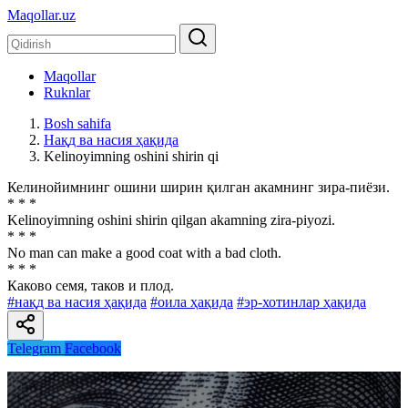
Maqollar.uz
Maqollar
Ruknlar
Bosh sahifa
Нақд ва насия ҳақида
Kelinoyimning oshini shirin qi
Келинойимнинг ошини ширин қилган акамнинг зира-пиёзи.
* * *
Kelinoyimning oshini shirin qilgan akamning zira-piyozi.
* * *
No man can make a good coat with a bad cloth.
* * *
Каково семя, таков и плод.
#нақд ва насия ҳақида
#оила ҳақида
#эр-хотинлар ҳақида
Telegram
Facebook