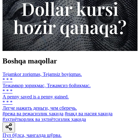
Boshqa maqollar
Tejamkor zoriqmas, Tejamsiz boyiqmas.
* * *
Тежамкор зориқмас, Тежамсиз бойиқмас.
* * *
A penny saved is a penny gained.
* * *
Легче нажить деньги, чем сберечь.
#режа ва режасизлик ҳақида
#нақд ва насия ҳақида
#эҳтиёткорлик ва эҳтиётсизлик ҳақида
Пул бўлса, чангалда шўрва.