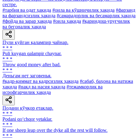
сестре.
#тарбия ва одат ҳақида
#оила ва қўшничилик ҳақида
#фарзанд
ва фарзандсизлик ҳақида
#самарадорлик ва бесамарлик ҳақида
#фойда ва зарар ҳақида
#оила ҳақида
#қариндош-уруғчилик
ва бегоналик ҳақида
Пули куйган қалампир чайнар.
* * *
Puli kuygan qalampir chaynar.
* * *
Throw good money after bad.
* * *
Деньгам нет заговенья.
#қадр-қиммат ва қадрсизлик ҳақида
#сабаб, баҳона ва натижа
ҳақида
#нақд ва насия ҳақида
#тежамкорлик ва
исрофгарчилик ҳақида
Подани қўчқор етаклар.
* * *
Podani qo‘chqor yetaklar.
* * *
If one sheep leap over the dyke all the rest will follow.
* * *