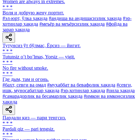
Women are always in extremes.
* * *
Воля и добрую жену портит.
#эл-юрт, ўлка ҳақида
#андиша ва андишасизлик ҳақида
#эр-
хотинлар ҳақида
#меъёр ва меъёрсизлик ҳақида
#фойда ва
зарар ҳақида
Тутунсиз ўт бўлмас, Ёрсиз — йигит.
* * *
Tutunsiz oʼt boʼlmas, Yorsiz — yigit.
* * *
No fire without smoke.
* * *
Где дым, там и огонь.
#бахт, севги ва омад
#муҳаббат ва бевафолик ҳақида
#севги,
ишқ, муносабатлар ҳақида
#эр-хотинлар ҳақида
#оила ҳақида
#самарадорлик ва бесамарлик ҳақида
#имкон ва имконсизлик
ҳақида
Пардали қиз — пари тенгсиз.
* * *
Pardali qiz — pari tengsiz.
* * *