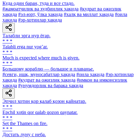
Куда один баран, туда и все стадо.
#жамоатчилик ва худбинлик ҳақида
#қудрат ва ожизлик
ҳақида
#эл-юрт, ўлка ҳақида
#халқ ва миллат ҳақида
#оила
ҳақида
#эр-хотинлар ҳақида
Талабли эрга нур ёғар.
* * *
Talabli erga nur yogʼar.
* * *
Much is expected where much is given.
* * *
Большому кораблю — большое и плаванье.
#севги, ишқ, муносабатлар ҳақида
#оила ҳақида
#эр-хотинлар
ҳақида
#қудрат ва ожизлик ҳақида
#имкон ва имконсизлик
ҳақида
#унумдорлик ва барака ҳақида
Эпчил хотин қор қалаб қозон қайнатар.
* * *
Epchil xotin qor qalab qozon qaynatar.
* * *
Set the Thames on fire.
* * *
Достать луну с неба.