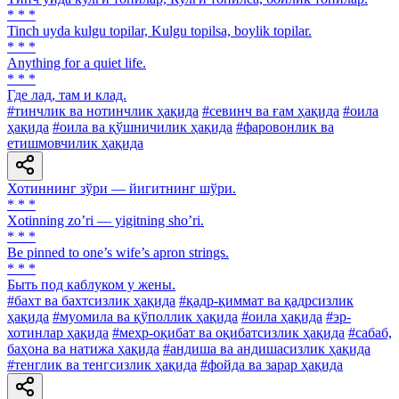
* * *
Tinch uyda kulgu topilar, Kulgu topilsa, boylik topilar.
* * *
Anything for a quiet life.
* * *
Где лад, там и клад.
#тинчлик ва нотинчлик ҳақида
#севинч ва ғам ҳақида
#оила
ҳақида
#оила ва қўшничилик ҳақида
#фаровонлик ва
етишмовчилик ҳақида
Хотиннинг зўри — йигитнинг шўри.
* * *
Xotinning zoʼri — yigitning shoʼri.
* * *
Be pinned to one’s wife’s apron strings.
* * *
Быть под каблуком у жены.
#бахт ва бахтсизлик ҳақида
#қадр-қиммат ва қадрсизлик
ҳақида
#муомила ва қўполлик ҳақида
#оила ҳақида
#эр-
хотинлар ҳақида
#меҳр-оқибат ва оқибатсизлик ҳақида
#сабаб,
баҳона ва натижа ҳақида
#андиша ва андишасизлик ҳақида
#тенглик ва тенгсизлик ҳақида
#фойда ва зарар ҳақида