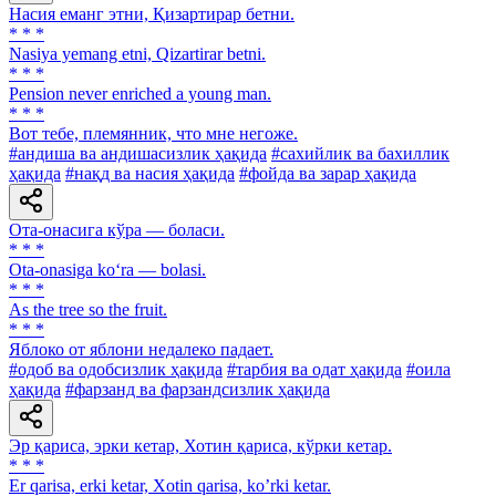
Насия еманг этни, Қизартирар бетни.
* * *
Nasiya yemang etni, Qizartirar betni.
* * *
Pension never enriched a young man.
* * *
Вот тебе, племянник, что мне негоже.
#андиша ва андишасизлик ҳақида
#сахийлик ва бахиллик
ҳақида
#нақд ва насия ҳақида
#фойда ва зарар ҳақида
Ота-онасига кўра — боласи.
* * *
Ota-onasiga ko‘ra — bolasi.
* * *
As the tree so the fruit.
* * *
Яблоко от яблони недалеко падает.
#одоб ва одобсизлик ҳақида
#тарбия ва одат ҳақида
#оила
ҳақида
#фарзанд ва фарзандсизлик ҳақида
Эр қариса, эрки кетар, Хотин қариса, кўрки кетар.
* * *
Er qarisa, erki ketar, Xotin qarisa, koʼrki ketar.