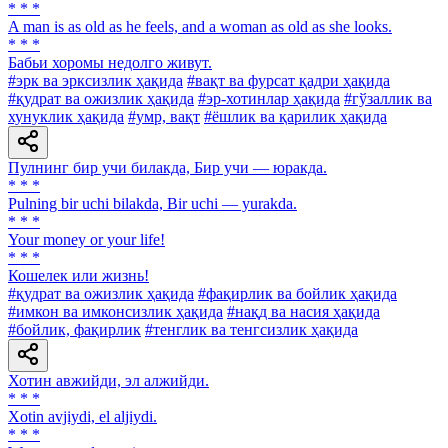
* * *
A man is as old as he feels, and a woman as old as she looks.
* * *
Бабьи хоромы недолго живут.
#эрк ва эрксизлик ҳақида
#вақт ва фурсат қадри ҳақида
#қудрат ва ожизлик ҳақида
#эр-хотинлар ҳақида
#гўзаллик ва
хунуклик ҳақида
#умр, вақт
#ёшлик ва қарилик ҳақида
Пулнинг бир учи билакда, Бир учи — юракда.
* * *
Pulning bir uchi bilakda, Bir uchi — yurakda.
* * *
Your money or your life!
* * *
Кошелек или жизнь!
#қудрат ва ожизлик ҳақида
#фақирлик ва бойлик ҳақида
#имкон ва имконсизлик ҳақида
#нақд ва насия ҳақида
#бойлик, фақирлик
#тенглик ва тенгсизлик ҳақида
Хотин авжийди, эл алжийди.
* * *
Xotin avjiydi, el aljiydi.
* * *