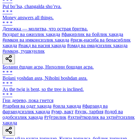
* * *
Pul boʼlsa, changalda shoʼrva.
* * *
Money answers all things.
* * *
Денежка — молитва, что острая бритва.
#қудрат ва ожизлик ҳақида
#фақирлик ва бойлик ҳақида
#имкон ва имконсизлик ҳақида
#ризқ-насиба ва бенасиблик
ҳақида
#нақд ва насия ҳақида
#омад ва омадсизлик ҳақида
#имкон, тушкунлик
Болани ёшдан асра, Ниҳолни бошдан асра.
* * *
Bolani yoshdan asra, Niholni boshdan asra.
* * *
As the twig is bent, so the tree is inclined.
* * *
Гни дерево, пока гнется
#тарбия ва одат ҳақида
#оила ҳақида
#фарзанд ва
фарзандсизлик ҳақида
#умр, вақт
#хулқ, тарбия
#одоб ва
одобсизлик ҳақида
#тўғрилик
#эҳтиёткорлик ва эҳтиётсизлик
ҳақида
Тинч уйда кулги топилар, Кулги топилса, бойлик топилар.