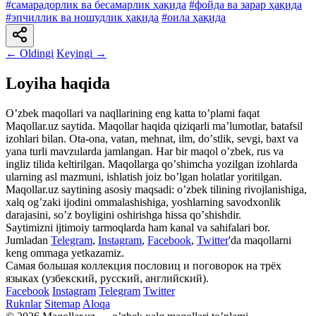
#самарадорлик ва бесамарлик ҳақида
#фойда ва зарар ҳақида
#эпчиллик ва ношудлик ҳақида
#оила ҳақида
← Oldingi
Keyingi →
Loyiha haqida
Oʼzbek maqollari va naqllarining eng katta toʼplami faqat
Maqollar.uz saytida. Maqollar haqida qiziqarli maʼlumotlar, batafsil
izohlari bilan. Ota-ona, vatan, mehnat, ilm, doʼstlik, sevgi, baxt va
yana turli mavzularda jamlangan. Har bir maqol oʼzbek, rus va
ingliz tilida keltirilgan. Maqollarga qoʼshimcha yozilgan izohlarda
ularning asl mazmuni, ishlatish joiz boʼlgan holatlar yoritilgan.
Maqollar.uz saytining asosiy maqsadi: oʼzbek tilining rivojlanishiga,
xalq ogʼzaki ijodini ommalashishiga, yoshlarning savodxonlik
darajasini, soʼz boyligini oshirishga hissa qoʼshishdir.
Saytimizni ijtimoiy tarmoqlarda ham kanal va sahifalari bor.
Jumladan
Telegram
,
Instagram
,
Facebook
,
Twitter
'da maqollarni
keng ommaga yetkazamiz.
Самая большая коллекция пословиц и поговорок на трёх
языках (узбекский, русский, английский).
Facebook
Instagram
Telegram
Twitter
Ruknlar
Sitemap
Aloqa