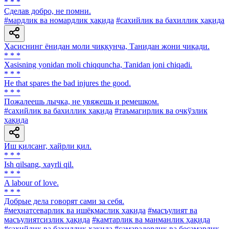
* * *
Сделав добро, не помни.
#мардлик ва номардлик ҳақида
#сахийлик ва бахиллик ҳақида
Хасиснинг ёнидан моли чиққунча, Танидан жони чиқади.
* * *
Xasisning yonidan moli chiqquncha, Tanidan joni chiqadi.
* * *
He that spares the bad injures the good.
* * *
Пожалеешь лычка, не увяжешь и ремешком.
#сахийлик ва бахиллик ҳақида
#таъмагирлик ва очкўзлик
ҳақида
Иш қилсанг, хайрли қил.
* * *
Ish qilsang, xayrli qil.
* * *
A labour of love.
* * *
Добрые дела говорят сами за себя.
#меҳнатсеварлик ва ишёқмаслик ҳақида
#масъулият ва
масъулиятсизлик ҳақида
#камтарлик ва манманлик ҳақида
#сахийлик ва бахиллик ҳақида
#самарадорлик ва бесамарлик