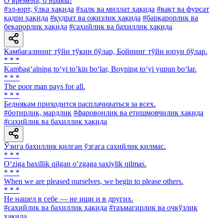
О времена, о нравы!
#эл-юрт, ўлка ҳақида
#халқ ва миллат ҳақида
#вақт ва фурсат
қадри ҳақида
#қудрат ва ожизлик ҳақида
#барқарорлик ва
беқарорлик ҳақида
#сахийлик ва бахиллик ҳақида
Камбағалнинг тўйи тўкин бўлар, Бойнинг тўйи юпун бўлар.
* * *
Kambag‘alning to‘yi to‘kin bo‘lar, Boyning to‘yi yupun bo‘lar.
* * *
The poor man pays for all.
* * *
Беднякам приходится расплачиваться за всех.
#ботирлик, мардлик
#фаровонлик ва етишмовчилик ҳақида
#сахийлик ва бахиллик ҳақида
Ўзига бахиллик қилган ўзгага сахийлик қилмас.
* * *
O‘ziga baxillik qilgan o‘zgaga saxiylik qilmas.
* * *
When we are pleased ourselves, we begin to please others.
* * *
He нашел в себе — не ищи и в других.
#сахийлик ва бахиллик ҳақида
#таъмагирлик ва очкўзлик
ҳақида