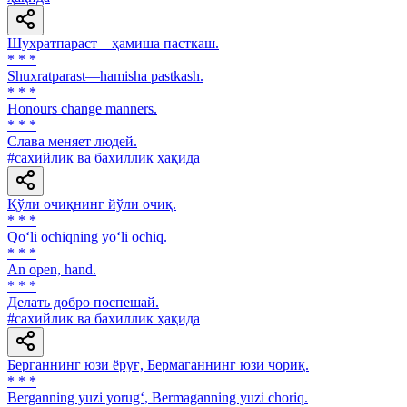
Шухратпараст—ҳамиша пасткаш.
* * *
Shuxratparast—hamisha pastkash.
* * *
Honours change manners.
* * *
Слава меняет людей.
#сахийлик ва бахиллик ҳақида
Қўли очиқнинг йўли очиқ.
* * *
Qo‘li ochiqning yo‘li ochiq.
* * *
An open, hand.
* * *
Делать добро поспешай.
#сахийлик ва бахиллик ҳақида
Берганнинг юзи ёруғ, Бермаганнинг юзи чориқ.
* * *
Berganning yuzi yorug‘, Bermaganning yuzi choriq.