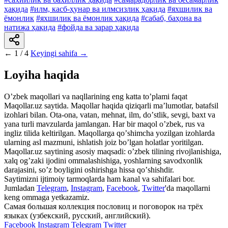
ҳақида
#илм, касб-ҳунар ва илмсизлик ҳақида
#яхшилик ва
ёмонлик
#яхшилик ва ёмонлик ҳақида
#сабаб, баҳона ва
натижа ҳақида
#фойда ва зарар ҳақида
←
1 / 4
Keyingi sahifa →
Loyiha haqida
Oʼzbek maqollari va naqllarining eng katta toʼplami faqat
Maqollar.uz saytida. Maqollar haqida qiziqarli maʼlumotlar, batafsil
izohlari bilan. Ota-ona, vatan, mehnat, ilm, doʼstlik, sevgi, baxt va
yana turli mavzularda jamlangan. Har bir maqol oʼzbek, rus va
ingliz tilida keltirilgan. Maqollarga qoʼshimcha yozilgan izohlarda
ularning asl mazmuni, ishlatish joiz boʼlgan holatlar yoritilgan.
Maqollar.uz saytining asosiy maqsadi: oʼzbek tilining rivojlanishiga,
xalq ogʼzaki ijodini ommalashishiga, yoshlarning savodxonlik
darajasini, soʼz boyligini oshirishga hissa qoʼshishdir.
Saytimizni ijtimoiy tarmoqlarda ham kanal va sahifalari bor.
Jumladan
Telegram
,
Instagram
,
Facebook
,
Twitter
'da maqollarni
keng ommaga yetkazamiz.
Самая большая коллекция пословиц и поговорок на трёх
языках (узбекский, русский, английский).
Facebook
Instagram
Telegram
Twitter