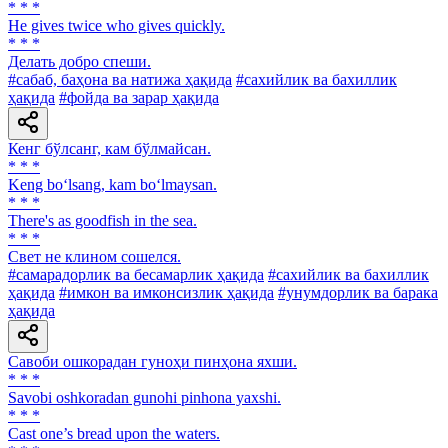
* * *
He gives twice who gives quickly.
* * *
Делать добро спеши.
#сабаб, баҳона ва натижа ҳақида
#сахийлик ва бахиллик
ҳақида
#фойда ва зарар ҳақида
Кенг бўлсанг, кам бўлмайсан.
* * *
Keng bo‘lsang, kam bo‘lmaysan.
* * *
There's as goodfish in the sea.
* * *
Свет не клином сошелся.
#самарадорлик ва бесамарлик ҳақида
#сахийлик ва бахиллик
ҳақида
#имкон ва имконсизлик ҳақида
#унумдорлик ва барака
ҳақида
Савоби ошкорадан гуноҳи пинҳона яхши.
* * *
Savobi oshkoradan gunohi pinhona yaxshi.
* * *
Cast one’s bread upon the waters.