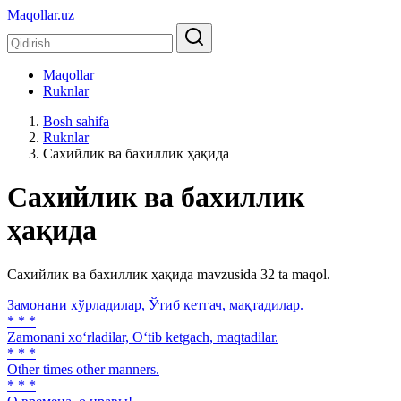
Maqollar.uz
Maqollar
Ruknlar
Bosh sahifa
Ruknlar
Сахийлик ва бахиллик ҳақида
Сахийлик ва бахиллик
ҳақида
Сахийлик ва бахиллик ҳақида mavzusida 32 ta maqol.
Замонани хўрладилар, Ўтиб кетгач, мақтадилар.
* * *
Zamonani xo‘rladilar, O‘tib ketgach, maqtadilar.
* * *
Other times other manners.
* * *