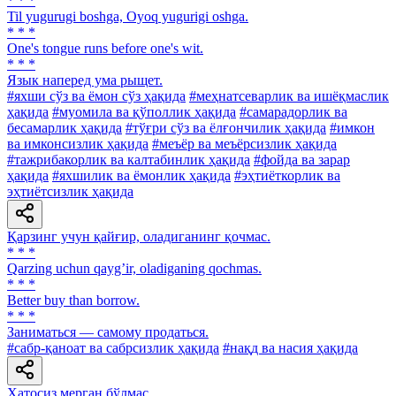
* * *
Til yugurugi boshga, Oyoq yugurigi oshga.
* * *
One's tongue runs before one's wit.
* * *
Язык наперед ума рыщет.
#яхши сўз ва ёмон сўз ҳақида
#меҳнатсеварлик ва ишёқмаслик
ҳақида
#муомила ва қўполлик ҳақида
#самарадорлик ва
бесамарлик ҳақида
#тўғри сўз ва ёлғончилик ҳақида
#имкон
ва имконсизлик ҳақида
#меъёр ва меъёрсизлик ҳақида
#тажрибакорлик ва калтабинлик ҳақида
#фойда ва зарар
ҳақида
#яхшилик ва ёмонлик ҳақида
#эҳтиёткорлик ва
эҳтиётсизлик ҳақида
Қарзинг учун қайғир, оладиганинг қочмас.
* * *
Qarzing uchun qaygʼir, oladiganing qochmas.
* * *
Better buy than borrow.
* * *
Заниматься — самому продаться.
#сабр-қаноат ва сабрсизлик ҳақида
#нақд ва насия ҳақида
Хатосиз мерган бўлмас.