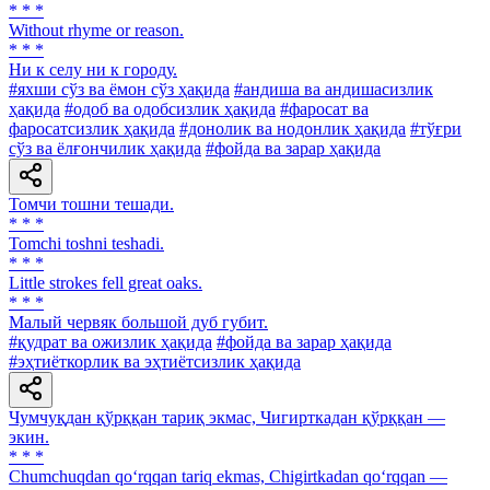
* * *
Without rhyme or reason.
* * *
Ни к селу ни к городу.
#яхши сўз ва ёмон сўз ҳақида
#андиша ва андишасизлик
ҳақида
#одоб ва одобсизлик ҳақида
#фаросат ва
фаросатсизлик ҳақида
#донолик ва нодонлик ҳақида
#тўғри
сўз ва ёлғончилик ҳақида
#фойда ва зарар ҳақида
Томчи тошни тешади.
* * *
Tomchi toshni teshadi.
* * *
Little strokes fell great oaks.
* * *
Малый червяк большой дуб губит.
#қудрат ва ожизлик ҳақида
#фойда ва зарар ҳақида
#эҳтиёткорлик ва эҳтиётсизлик ҳақида
Чумчуқдан қўрққан тариқ экмас, Чигирткадан қўрққан —
экин.
* * *
Chumchuqdan qo‘rqqan tariq ekmas, Chigirtkadan qo‘rqqan —