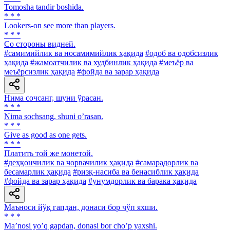
Tomosha tandir boshida.
* * *
Lookers-on see more than players.
* * *
Co стороны видней.
#самимийлик ва носамимийлик ҳақида
#одоб ва одобсизлик
ҳақида
#жамоатчилик ва худбинлик ҳақида
#меъёр ва
меъёрсизлик ҳақида
#фойда ва зарар ҳақида
Нима сочсанг, шуни ўрасан.
* * *
Nima sochsang, shuni oʼrasan.
* * *
Give as good as one gets.
* * *
Платить той же монетой.
#деҳқончилик ва чорвачилик ҳақида
#самарадорлик ва
бесамарлик ҳақида
#ризқ-насиба ва бенасиблик ҳақида
#фойда ва зарар ҳақида
#унумдорлик ва барака ҳақида
Маъноси йўқ гапдан, донаси бор чўп яхши.
* * *
Maʼnosi yoʼq gapdan, donasi bor choʼp yaxshi.