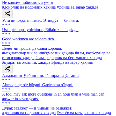
He копьем побивают, а умом
#донолик ва нодонлик ҳақида
#фойда ва зарар ҳақида
Уста пичоққа ёлчимас, Этикдўз — бигизга.
* * *
Usta pichoqqa yolchimas, Etikdo‘z — bigizga.
* * *
Good workmen are seldom rich.
* * *
Денег ни гроша, да слава хороша.
#меҳнатсеварлик ва ишёқмаслик ҳақида
#илм, касб-ҳунар ва
илмсизлик ҳақида
#самарадорлик ва бесамарлик ҳақида
#қудрат ва ожизлик ҳақида
#фойда ва зарар ҳақида
Аҳмоқнинг ўз билгани, Гапирмаса ўлгани.
* * *
Ahmoqning o‘z bilgani, Gapirmasa o’lgani.
* * *
A fool may ask more questions in an hour than a wise man can
answer in seven years.
* * *
Дурак завяжет — и умный не развяжет.
#донолик ва нодонлик ҳақида
#меъёр ва меъёрсизлик ҳақида