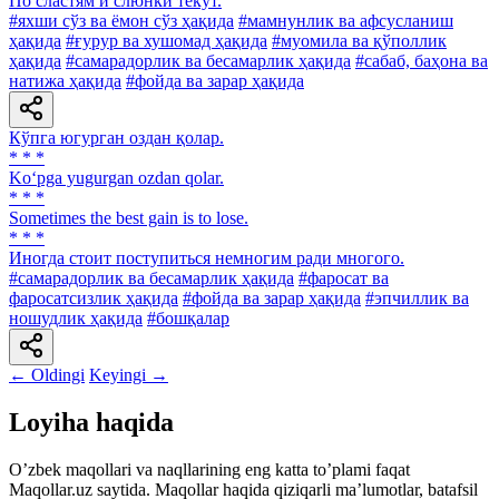
По сластям и слюнки текут.
#яхши сўз ва ёмон сўз ҳақида
#мамнунлик ва афсусланиш
ҳақида
#ғурур ва хушомад ҳақида
#муомила ва қўполлик
ҳақида
#самарадорлик ва бесамарлик ҳақида
#сабаб, баҳона ва
натижа ҳақида
#фойда ва зарар ҳақида
Кўпга югурган оздан қолар.
* * *
Ko‘pga yugurgan ozdan qolar.
* * *
Sometimes the best gain is to lose.
* * *
Иногда стоит поступиться немногим ради многого.
#самарадорлик ва бесамарлик ҳақида
#фаросат ва
фаросатсизлик ҳақида
#фойда ва зарар ҳақида
#эпчиллик ва
ношудлик ҳақида
#бошқалар
← Oldingi
Keyingi →
Loyiha haqida
Oʼzbek maqollari va naqllarining eng katta toʼplami faqat
Maqollar.uz saytida. Maqollar haqida qiziqarli maʼlumotlar, batafsil