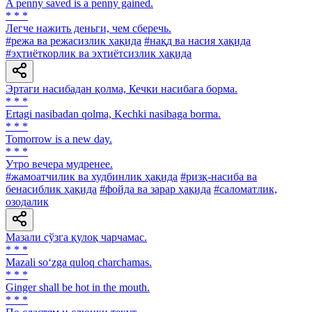
A penny saved is a penny gained.
* * *
Легче нажить деньги, чем сберечь.
#режа ва режасизлик ҳақида
#нақд ва насия ҳақида
#эҳтиёткорлик ва эҳтиётсизлик ҳақида
Эртаги насибадан қолма, Кечки насибага борма.
* * *
Ertagi nasibadan qolma, Kechki nasibaga borma.
* * *
Tomorrow is a new day.
* * *
Утро вечера мудренее.
#жамоатчилик ва худбинлик ҳақида
#ризқ-насиба ва
бенасиблик ҳақида
#фойда ва зарар ҳақида
#саломатлик,
озодалик
Мазали сўзга қулоқ чарчамас.
* * *
Mazali so‘zga quloq charchamas.
* * *
Ginger shall be hot in the mouth.
* * *