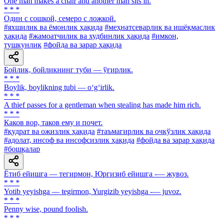
One man makes a chair and another man sits in.
* * *
Один с сошкой, семеро с ложкой.
#яхшилик ва ёмонлик ҳақида
#меҳнатсеварлик ва ишёқмаслик
ҳақида
#жамоатчилик ва худбинлик ҳақида
#имкон,
тушкунлик
#фойда ва зарар ҳақида
Бойлик, бойликнинг туби — ўғирлик.
* * *
Boylik, boylikning tubi — o‘g‘irlik.
* * *
A thief passes for a gentleman when stealing has made him rich.
* * *
Каков вор, таков ему и почет.
#қудрат ва ожизлик ҳақида
#таъмагирлик ва очкўзлик ҳақида
#адолат, инсоф ва инсофсизлик ҳақида
#фойда ва зарар ҳақида
#бошқалар
Ётиб ейишга — тегирмон, Юргизиб ейишга -— жувоз.
* * *
Yotib yeyishga — tegirmon, Yurgizib yeyishga -— juvoz.
* * *
Penny wise, pound foolish.
* * *