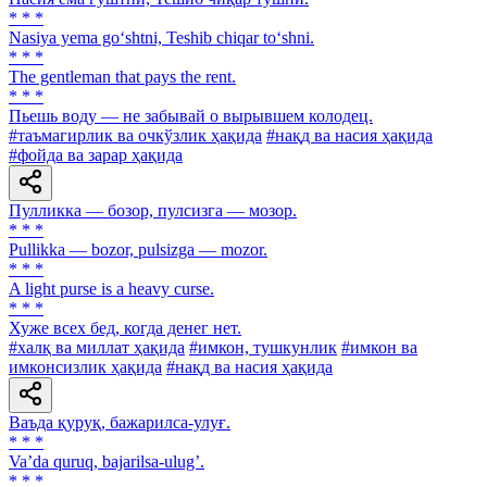
* * *
Nasiya yema go‘shtni, Teshib chiqar to‘shni.
* * *
The gentleman that pays the rent.
* * *
Пьешь воду — не забывай о вырывшем колодец.
#таъмагирлик ва очкўзлик ҳақида
#нақд ва насия ҳақида
#фойда ва зарар ҳақида
Пулликка — бозор, пулсизга — мозор.
* * *
Pullikka — bozor, pulsizga — mozor.
* * *
A light purse is a heavy curse.
* * *
Хуже всех бед, когда денег нет.
#халқ ва миллат ҳақида
#имкон, тушкунлик
#имкон ва
имконсизлик ҳақида
#нақд ва насия ҳақида
Ваъда қуруқ, бажарилса-улуғ.
* * *
Vaʼda quruq, bajarilsa-ulugʼ.
* * *