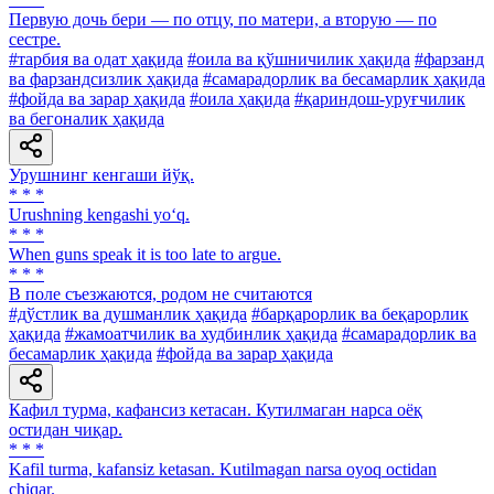
Первую дочь бери — по отцу, по матери, а вторую — по
сестре.
#тарбия ва одат ҳақида
#оила ва қўшничилик ҳақида
#фарзанд
ва фарзандсизлик ҳақида
#самарадорлик ва бесамарлик ҳақида
#фойда ва зарар ҳақида
#оила ҳақида
#қариндош-уруғчилик
ва бегоналик ҳақида
Урушнинг кенгаши йўқ.
* * *
Urushning kengashi yo‘q.
* * *
When guns speak it is too late to argue.
* * *
В поле съезжаются, родом не считаются
#дўстлик ва душманлик ҳақида
#барқарорлик ва беқарорлик
ҳақида
#жамоатчилик ва худбинлик ҳақида
#самарадорлик ва
бесамарлик ҳақида
#фойда ва зарар ҳақида
Кафил турма, кафансиз кетасан. Кутилмаган нарса оёқ
оcтидан чиқар.
* * *
Kafil turma, kafansiz ketasan. Kutilmagan narsa oyoq octidan
chiqar.