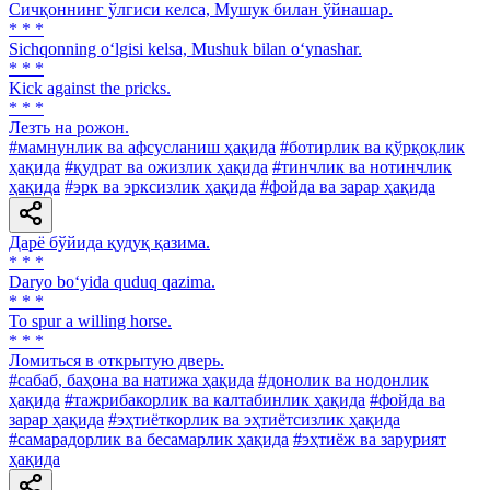
Сичқоннинг ўлгиси келса, Мушук билан ўйнашар.
* * *
Sichqonning o‘lgisi kelsa, Mushuk bilan o‘ynashar.
* * *
Kick against the pricks.
* * *
Лезть на рожон.
#мамнунлик ва афсусланиш ҳақида
#ботирлик ва қўрқоқлик
ҳақида
#қудрат ва ожизлик ҳақида
#тинчлик ва нотинчлик
ҳақида
#эрк ва эрксизлик ҳақида
#фойда ва зарар ҳақида
Дарё бўйида қудуқ қазима.
* * *
Daryo bo‘yida quduq qazima.
* * *
To spur a willing horse.
* * *
Ломиться в открытую дверь.
#сабаб, баҳона ва натижа ҳақида
#донолик ва нодонлик
ҳақида
#тажрибакорлик ва калтабинлик ҳақида
#фойда ва
зарар ҳақида
#эҳтиёткорлик ва эҳтиётсизлик ҳақида
#самарадорлик ва бесамарлик ҳақида
#эҳтиёж ва зарурият
ҳақида