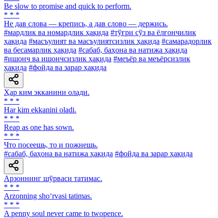
Be slow to promise and quick to perform.
* * *
He дав слова — крепись, а дав слово — держись.
#мардлик ва номардлик ҳақида
#тўғри сўз ва ёлғончилик
ҳақида
#масъулият ва масъулиятсизлик ҳақида
#самарадорлик
ва бесамарлик ҳақида
#сабаб, баҳона ва натижа ҳақида
#ишонч ва ишончсизлик ҳақида
#меъёр ва меъёрсизлик
ҳақида
#фойда ва зарар ҳақида
Ҳар ким экканини олади.
* * *
Har kim ekkanini oladi.
* * *
Reap as one has sown.
* * *
Что посеешь, то и пожнешь.
#сабаб, баҳона ва натижа ҳақида
#фойда ва зарар ҳақида
Арзоннинг шўрваси татимас.
* * *
Arzonning sho‘rvasi tatimas.
* * *
A penny soul never came to twopence.