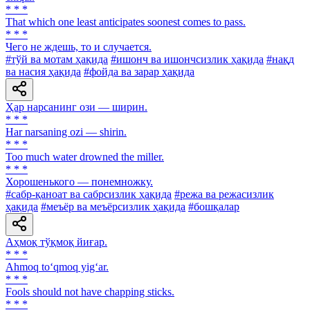
* * *
That which one least anticipates soonest comes to pass.
* * *
Чего не ждешь, то и случается.
#тўй ва мотам ҳақида
#ишонч ва ишончсизлик ҳақида
#нақд
ва насия ҳақида
#фойда ва зарар ҳақида
Ҳар нарсанинг ози — ширин.
* * *
Har narsaning ozi — shirin.
* * *
Too much water drowned the miller.
* * *
Хорошенького — понемножку.
#сабр-қаноат ва сабрсизлик ҳақида
#режа ва режасизлик
ҳақида
#меъёр ва меъёрсизлик ҳақида
#бошқалар
Аҳмоқ тўқмоқ йиғар.
* * *
Ahmoq to‘qmoq yig‘ar.
* * *
Fools should not have chapping sticks.
* * *