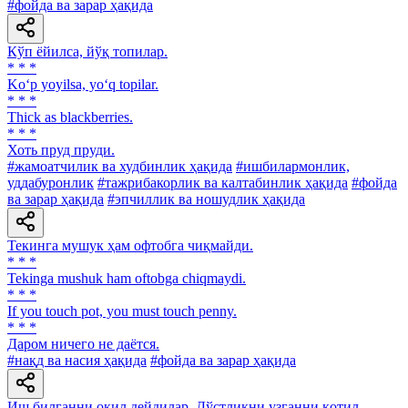
#фойда ва зарар ҳақида
Кўп ёйилса, йўқ топилар.
* * *
Ko‘p yoyilsa, yo‘q topilar.
* * *
Thick as blackberries.
* * *
Хоть пруд пруди.
#жамоатчилик ва худбинлик ҳақида
#ишбилармонлик,
уддабуронлик
#тажрибакорлик ва калтабинлик ҳақида
#фойда
ва зарар ҳақида
#эпчиллик ва ношудлик ҳақида
Текинга мушук ҳам офтобга чиқмайди.
* * *
Tekinga mushuk ham oftobga chiqmaydi.
* * *
If you touch pot, you must touch penny.
* * *
Даром ничего не даётся.
#нақд ва насия ҳақида
#фойда ва зарар ҳақида
Иш билганни оқил дейдилар, Дўстликни узганни қотил