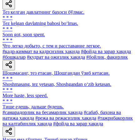
Тез келган давлатнинг баҳоси бўлмас.
* * *
Tez kelgan davlatning bahosi bo‘lmas.
* * *
Soon got, soon spent.
* * *
Что легко добыто, с тем и расставание легкое.
#қадр-қиммат ва қадрсизлик ҳақида
#фойда ва зарар ҳақида
#бошқалар
#қудрат ва ожизлик ҳақида
#бойлик, фақирлик
Шошмасанг, тез етасан, Шошгандан ўзиб кетасан.
* * *
Shoshmasang, tez yetasan, Shoshgandan o‘zib ketasan.
* * *
More haste, less speed.
* * *
Тише едешь, дальше будешь.
#самарадорлик ва бесамарлик ҳақида
#сабаб, баҳона ва
натижа ҳақида
#режа ва режасизлик ҳақида
#тажрибакорлик
ва калтабинлик ҳақида
#фойда ва зарар ҳақида
Насия ема гўштни, Тешиб чиқар тўшни.