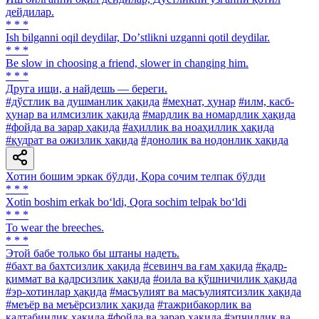
дейдилар.
* * *
Ish bilganni oqil deydilar, Doʼstlikni uzganni qotil deydilar.
* * *
Be slow in choosing a friend, slower in changing him.
* * *
Друга ищи, а найдешь — береги.
#дўстлик ва душманлик ҳақида
#меҳнат, ҳунар
#илм, касб-
ҳунар ва илмсизлик ҳақида
#мардлик ва номардлик ҳақида
#фойда ва зарар ҳақида
#аҳиллик ва ноаҳиллик ҳақида
#қудрат ва ожизлик ҳақида
#донолик ва нодонлик ҳақида
Хотин бошим эркак бўлди, Қора сочим телпак бўлди
* * *
Xotin boshim erkak bo‘ldi, Qora sochim telpak bo‘ldi
* * *
To wear the breeches.
* * *
Этой бабе только бы штаны надеть.
#бахт ва бахтсизлик ҳақида
#севинч ва ғам ҳақида
#қадр-
қиммат ва қадрсизлик ҳақида
#оила ва қўшничилик ҳақида
#эр-хотинлар ҳақида
#масъулият ва масъулиятсизлик ҳақида
#меъёр ва меъёрсизлик ҳақида
#тажрибакорлик ва
калтабинлик ҳақида
#фойда ва зарар ҳақида
#эпчиллик ва