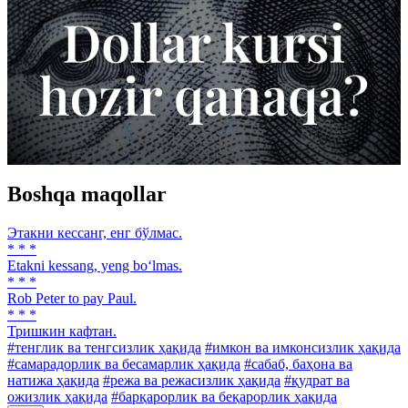
Boshqa maqollar
Этакни кессанг, енг бўлмас.
* * *
Etakni kessang, yeng bo‘lmas.
* * *
Rob Peter to pay Paul.
* * *
Тришкин кафтан.
#тенглик ва тенгсизлик ҳақида
#имкон ва имконсизлик ҳақида
#самарадорлик ва бесамарлик ҳақида
#сабаб, баҳона ва
натижа ҳақида
#режа ва режасизлик ҳақида
#қудрат ва
ожизлик ҳақида
#барқарорлик ва беқарорлик ҳақида