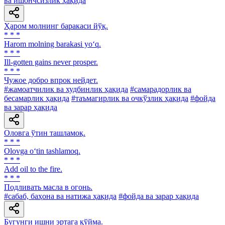
ва ишончсизлик ҳақида
Ҳаром молнинг баракаси йўқ.
* * *
Harom molning barakasi yo‘q.
* * *
Ill-gotten gains never prosper.
* * *
Чужое добро впрок нейдет.
#жамоатчилик ва худбинлик ҳақида
#самарадорлик ва
бесамарлик ҳақида
#таъмагирлик ва очкўзлик ҳақида
#фойда
ва зарар ҳақида
Оловга ўтин ташламоқ.
* * *
Olovga o‘tin tashlamoq.
* * *
Add oil to the fire.
* * *
Подливать масла в огонь.
#сабаб, баҳона ва натижа ҳақида
#фойда ва зарар ҳақида
Бугунги ишни эртага қўйма.