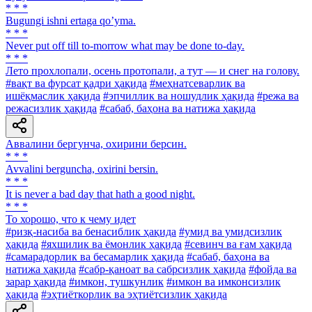
* * *
Bugungi ishni ertaga qoʼyma.
* * *
Never put off till to-morrow what may be done to-day.
* * *
Лето прохлопали, осень протопали, а тут — и снег на голову.
#вақт ва фурсат қадри ҳақида
#меҳнатсеварлик ва
ишёқмаслик ҳақида
#эпчиллик ва ношудлик ҳақида
#режа ва
режасизлик ҳақида
#сабаб, баҳона ва натижа ҳақида
Аввалини бергунча, охирини берсин.
* * *
Avvalini berguncha, oxirini bersin.
* * *
It is never a bad day that hath a good night.
* * *
To хорошо, что к чему идет
#ризқ-насиба ва бенасиблик ҳақида
#умид ва умидсизлик
ҳақида
#яхшилик ва ёмонлик ҳақида
#севинч ва ғам ҳақида
#самарадорлик ва бесамарлик ҳақида
#сабаб, баҳона ва
натижа ҳақида
#сабр-қаноат ва сабрсизлик ҳақида
#фойда ва
зарар ҳақида
#имкон, тушкунлик
#имкон ва имконсизлик
ҳақида
#эҳтиёткорлик ва эҳтиётсизлик ҳақида