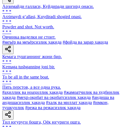
Арзимайди ғалласи, Куйдиради шогирд онаси.
* * *
Arzimaydi g‘allasi, Kuydiradi shogird onasi.
* * *
Powder and shot. Not worth.
* * *
Овчинка выделки не стоит.
#меъёр ва меъёрсизлик ҳақида
#фойда ва зарар ҳақида
Кемага тушганнинг жони бир.
* * *
Kemaga tushganning joni bir.
* * *
To be all in the same boat.
* * *
Пять перстов, а все одна рука.
#аҳиллик ва ноаҳиллик ҳақида
#жамоатчилик ва худбинлик
ҳақида
#меҳр-оқибат ва оқибатсизлик ҳақида
#андиша ва
андишасизлик ҳақида
#халқ ва миллат ҳақида
#имкон,
тушкунлик
#режа ва режасизлик ҳақида
Тил югуруги бошга, Оёқ югуриги ошга.