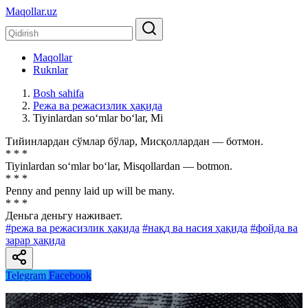
Maqollar.uz
Maqollar
Ruknlar
Bosh sahifa
Режа ва режасизлик ҳақида
Tiyinlardan so‘mlar bo‘lar, Mi
Тийинлардан сўмлар бўлар, Мисқоллардан — ботмон.
* * *
Tiyinlardan so‘mlar bo‘lar, Misqollardan — botmon.
* * *
Penny and penny laid up will be many.
* * *
Деньга деньгу наживает.
#режа ва режасизлик ҳақида
#нақд ва насия ҳақида
#фойда ва
зарар ҳақида
Telegram
Facebook