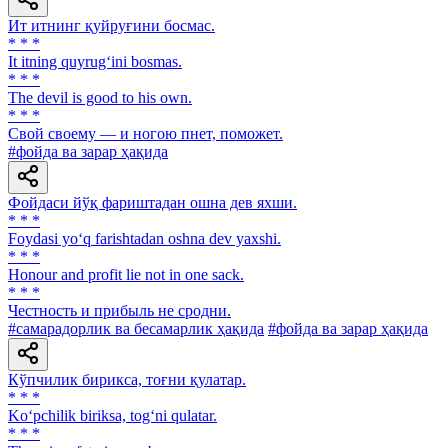
Ит итнинг қуйруғини босмас.
* * *
It itning quyrug‘ini bosmas.
* * *
The devil is good to his own.
* * *
Свой своему — и ногою пнет, поможет.
#фойда ва зарар ҳақида
Фойдаси йўқ фариштадан ошна дев яхши.
* * *
Foydasi yo‘q farishtadan oshna dev yaxshi.
* * *
Honour and profit lie not in one sack.
* * *
Честность и прибыль не сродни.
#самарадорлик ва бесамарлик ҳақида
#фойда ва зарар ҳақида
Кўпчилик бирикса, тоғни қулатар.
* * *
Ko‘pchilik biriksa, tog‘ni qulatar.
* * *