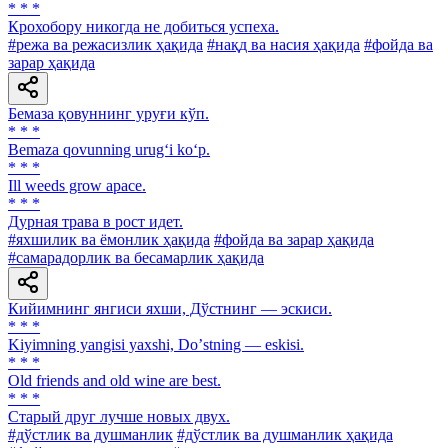
* * *
Крохобору никогда не добиться успеха.
#режа ва режасизлик ҳақида
#нақд ва насия ҳақида
#фойда ва
зарар ҳақида
Бемаза қовуннинг уруғи кўп.
* * *
Bemaza qovunning urug‘i ko‘p.
* * *
Ill weeds grow apace.
* * *
Дурная трава в рост идет.
#яхшилик ва ёмонлик ҳақида
#фойда ва зарар ҳақида
#самарадорлик ва бесамарлик ҳақида
Кийимнинг янгиси яхши, Дўстнинг — эскиси.
* * *
Kiyimning yangisi yaxshi, Doʼstning — eskisi.
* * *
Old friends and old wine are best.
* * *
Старый друг лучше новых двух.
#дўстлик ва душманлик
#дўстлик ва душманлик ҳақида