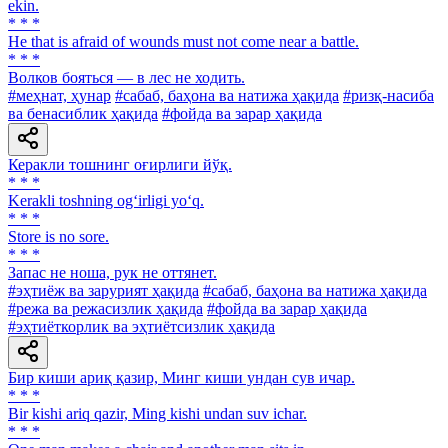
ekin.
* * *
He that is afraid of wounds must not come near a battle.
* * *
Волков бояться — в лес не ходить.
#меҳнат, ҳунар
#сабаб, баҳона ва натижа ҳақида
#ризқ-насиба
ва бенасиблик ҳақида
#фойда ва зарар ҳақида
Керакли тошнинг оғирлиги йўқ.
* * *
Kerakli toshning og‘irligi yo‘q.
* * *
Store is no sore.
* * *
Запас не ноша, рук не оттянет.
#эҳтиёж ва зарурият ҳақида
#сабаб, баҳона ва натижа ҳақида
#режа ва режасизлик ҳақида
#фойда ва зарар ҳақида
#эҳтиёткорлик ва эҳтиётсизлик ҳақида
Бир киши ариқ қазир, Минг киши ундан сув ичар.
* * *
Bir kishi ariq qazir, Ming kishi undan suv ichar.
* * *