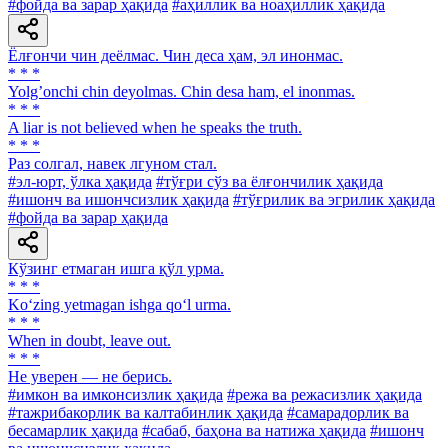
#фойда ва зарар ҳақида
#аҳиллик ва ноаҳиллик ҳақида
Ёлғончи чин деёлмас. Чин деса ҳам, эл инонмас.
* * *
Yolgʼonchi chin deyolmas. Chin desa ham, el inonmas.
* * *
A liar is not believed when he speaks the truth.
* * *
Раз солгал, навек лгуном стал.
#эл-юрт, ўлка ҳақида
#тўғри сўз ва ёлғончилик ҳақида
#ишонч ва ишончсизлик ҳақида
#тўғрилик ва эгрилик ҳақида
#фойда ва зарар ҳақида
Кўзинг етмаган ишга қўл урма.
* * *
Ko‘zing yetmagan ishga qo‘l urma.
* * *
When in doubt, leave out.
* * *
He уверен — не берись.
#имкон ва имконсизлик ҳақида
#режа ва режасизлик ҳақида
#тажрибакорлик ва калтабинлик ҳақида
#самарадорлик ва
бесамарлик ҳақида
#сабаб, баҳона ва натижа ҳақида
#ишонч