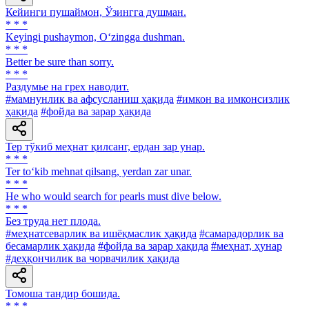
Кейинги пушаймон, Ўзингга душман.
* * *
Keyingi pushaymon, O‘zingga dushman.
* * *
Better be sure than sorry.
* * *
Раздумье на грех наводит.
#мамнунлик ва афсусланиш ҳақида
#имкон ва имконсизлик
ҳақида
#фойда ва зарар ҳақида
Тер тўкиб меҳнат қилсанг, ердан зар унар.
* * *
Ter to‘kib mehnat qilsang, yerdan zar unar.
* * *
He who would search for pearls must dive below.
* * *
Без труда нет плода.
#меҳнатсеварлик ва ишёқмаслик ҳақида
#самарадорлик ва
бесамарлик ҳақида
#фойда ва зарар ҳақида
#меҳнат, ҳунар
#деҳқончилик ва чорвачилик ҳақида
Томоша тандир бошида.
* * *