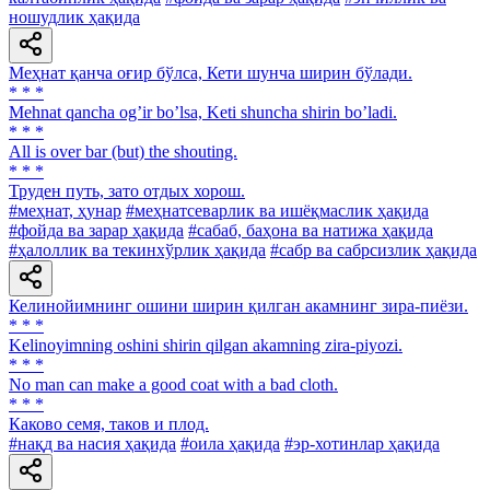
ношудлик ҳақида
Меҳнат қанча оғир бўлса, Кети шунча ширин бўлади.
* * *
Mehnat qancha ogʼir boʼlsa, Keti shuncha shirin boʼladi.
* * *
All is over bar (but) the shouting.
* * *
Труден путь, зато отдых хорош.
#меҳнат, ҳунар
#меҳнатсеварлик ва ишёқмаслик ҳақида
#фойда ва зарар ҳақида
#сабаб, баҳона ва натижа ҳақида
#ҳалоллик ва текинхўрлик ҳақида
#сабр ва сабрсизлик ҳақида
Келинойимнинг ошини ширин қилган акамнинг зира-пиёзи.
* * *
Kelinoyimning oshini shirin qilgan akamning zira-piyozi.
* * *
No man can make a good coat with a bad cloth.
* * *
Каково семя, таков и плод.
#нақд ва насия ҳақида
#оила ҳақида
#эр-хотинлар ҳақида