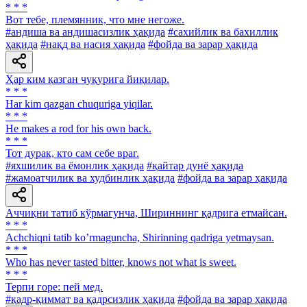
* * *
Вот тебе, племянник, что мне негоже.
#андиша ва андишасизлик ҳақида
#сахийлик ва бахиллик
ҳақида
#нақд ва насия ҳақида
#фойда ва зарар ҳақида
Ҳар ким қазган чуқурига йиқилар.
* * *
Har kim qazgan chuquriga yiqilar.
* * *
He makes a rod for his own back.
* * *
Тот дурак, кто сам себе враг.
#яхшилик ва ёмонлик ҳақида
#қайтар дунё ҳақида
#жамоатчилик ва худбинлик ҳақида
#фойда ва зарар ҳақида
Аччиқни татиб кўрмагунча, Шириннинг қадрига етмайсан.
* * *
Аchchiqni tatib koʼrmaguncha, Shirinning qadriga yetmaysan.
* * *
Who has never tasted bitter, knows not what is sweet.
* * *
Терпи горе: пей мед.
#қадр-қиммат ва қадрсизлик ҳақида
#фойда ва зарар ҳақида