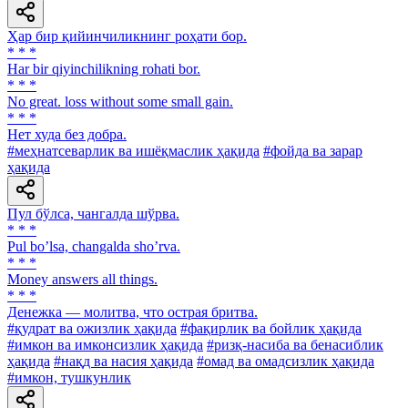
Ҳар бир қийинчиликнинг роҳати бор.
* * *
Har bir qiyinchilikning rohati bor.
* * *
No great. loss without some small gain.
* * *
Нет худа без добра.
#меҳнатсеварлик ва ишёқмаслик ҳақида
#фойда ва зарар
ҳақида
Пул бўлса, чангалда шўрва.
* * *
Pul boʼlsa, changalda shoʼrva.
* * *
Money answers all things.
* * *
Денежка — молитва, что острая бритва.
#қудрат ва ожизлик ҳақида
#фақирлик ва бойлик ҳақида
#имкон ва имконсизлик ҳақида
#ризқ-насиба ва бенасиблик
ҳақида
#нақд ва насия ҳақида
#омад ва омадсизлик ҳақида
#имкон, тушкунлик