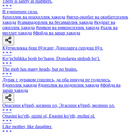
There is safety in numbers.
* * *
В единении сила.
#аҳиллик ва ноаҳиллик ҳақида
#меҳр-оқибат ва оқибатсизлик
ҳақида
#самарадорлик ва бесамарлик ҳақида
#қудрат ва
ожизлик ҳақида
#имкон ва имконсизлик ҳақида
#халқ ва
миллат ҳақида
#фойда ва зарар ҳақида
Кўпчиликка бош бўлсанг, Доноларга сирдош бўл.
* * *
Ko‘pchilikka bosh bo‘lsang, Donolarga sirdosh bo‘l.
* * *
The mob has many heads, but no brains.
* * *
Дурак с дураком сошлись, да оба никуда не годились.
#донолик ҳақида
#донолик ва нодонлик ҳақида
#фойда ва
зарар ҳақида
Онасини кўриб, қизини ол, Эгасини кўриб, молини ол.
* * *
Onasini ko‘rib, qizini ol, Egasini ko‘rib, molini ol.
* * *
Like mother, like daughter.
* * *