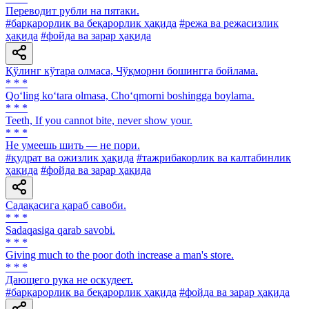
Переводит рубли на пятаки.
#барқарорлик ва беқарорлик ҳақида
#режа ва режасизлик
ҳақида
#фойда ва зарар ҳақида
Қўлинг кўтара олмаса, Чўқморни бошингга бойлама.
* * *
Qo‘ling ko‘tara olmasa, Cho‘qmorni boshingga boylama.
* * *
Teeth, If you cannot bite, never show your.
* * *
He умеешь шить — не пори.
#қудрат ва ожизлик ҳақида
#тажрибакорлик ва калтабинлик
ҳақида
#фойда ва зарар ҳақида
Садақасига қараб савоби.
* * *
Sadaqasiga qarab savobi.
* * *
Giving much to the poor doth increase a man's store.
* * *
Дающего рука не оскудеет.
#барқарорлик ва беқарорлик ҳақида
#фойда ва зарар ҳақида