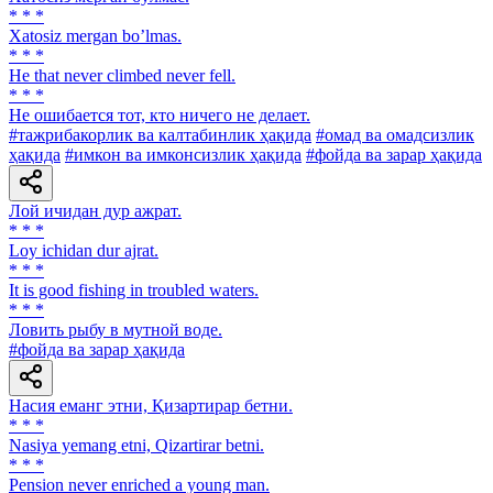
* * *
Xatosiz mergan boʼlmas.
* * *
He that never climbed never fell.
* * *
He ошибается тот, кто ничего не делает.
#тажрибакорлик ва калтабинлик ҳақида
#омад ва омадсизлик
ҳақида
#имкон ва имконсизлик ҳақида
#фойда ва зарар ҳақида
Лой ичидан дур ажрат.
* * *
Loy ichidan dur ajrat.
* * *
It is good fishing in troubled waters.
* * *
Ловить рыбу в мутной воде.
#фойда ва зарар ҳақида
Насия еманг этни, Қизартирар бетни.
* * *
Nasiya yemang etni, Qizartirar betni.
* * *
Pension never enriched a young man.