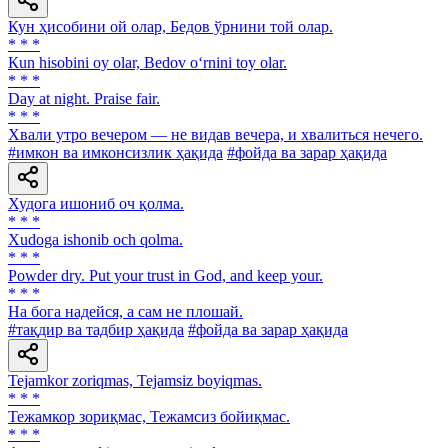
Кун ҳисобини ой олар, Бедов ўрнини той олар.
* * *
Кun hisobini oy olar, Bedov o‘rnini toy olar.
* * *
Day at night. Praise fair.
* * *
Хвали утро вечером — не видав вечера, и хвалиться нечего.
#имкон ва имконсизлик ҳақида
#фойда ва зарар ҳақида
Худога ишониб оч қолма.
* * *
Xudoga ishonib och qolma.
* * *
Powder dry. Put your trust in God, and keep your.
* * *
На бога надейся, а сам не плошай.
#тақдир ва тадбир ҳақида
#фойда ва зарар ҳақида
Tejamkor zoriqmas, Tejamsiz boyiqmas.
* * *
Тежамкор зориқмас, Тежамсиз бойиқмас.
* * *