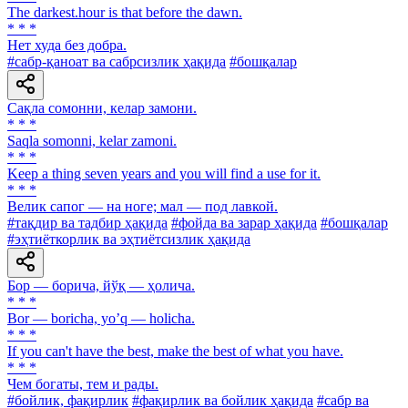
The darkest.hour is that before the dawn.
* * *
Нет худа без добра.
#сабр-қаноат ва сабрсизлик ҳақида
#бошқалар
Сақла сомонни, келар замони.
* * *
Saqla somonni, kelar zamoni.
* * *
Keep a thing seven years and you will find a use for it.
* * *
Велик сапог — на ноге; мал — под лавкой.
#тақдир ва тадбир ҳақида
#фойда ва зарар ҳақида
#бошқалар
#эҳтиёткорлик ва эҳтиётсизлик ҳақида
Бор — борича, йўқ — ҳолича.
* * *
Bor — boricha, yoʼq — holicha.
* * *
If you can't have the best, make the best of what you have.
* * *
Чем богаты, тем и рады.
#бойлик, фақирлик
#фақирлик ва бойлик ҳақида
#сабр ва