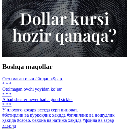
Boshqa maqollar
Отолмаган овчи ёйидан кўрар.
* * *
Otolmagan ovchi yoyidan koʼrar.
* * *
A bad shearer never had a good sickle.
* * *
У плохого косаря всегда серп виноват.
#ботирлик ва қўрқоқлик ҳақида
#эпчиллик ва ношудлик
ҳақида
#сабаб, баҳона ва натижа ҳақида
#фойда ва зарар
ҳақида