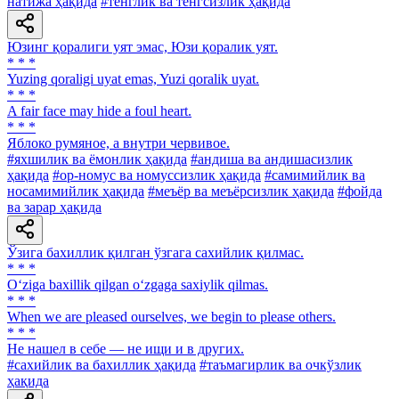
натижа ҳақида
#тенглик ва тенгсизлик ҳақида
Юзинг қоралиги уят эмас, Юзи қоралик уят.
* * *
Yuzing qoraligi uyat emas, Yuzi qoralik uyat.
* * *
A fair face may hide a foul heart.
* * *
Яблоко румяное, а внутри червивое.
#яхшилик ва ёмонлик ҳақида
#андиша ва андишасизлик
ҳақида
#ор-номус ва номуссизлик ҳақида
#самимийлик ва
носамимийлик ҳақида
#меъёр ва меъёрсизлик ҳақида
#фойда
ва зарар ҳақида
Ўзига бахиллик қилган ўзгага сахийлик қилмас.
* * *
O‘ziga baxillik qilgan o‘zgaga saxiylik qilmas.
* * *
When we are pleased ourselves, we begin to please others.
* * *
He нашел в себе — не ищи и в других.
#сахийлик ва бахиллик ҳақида
#таъмагирлик ва очкўзлик
ҳақида