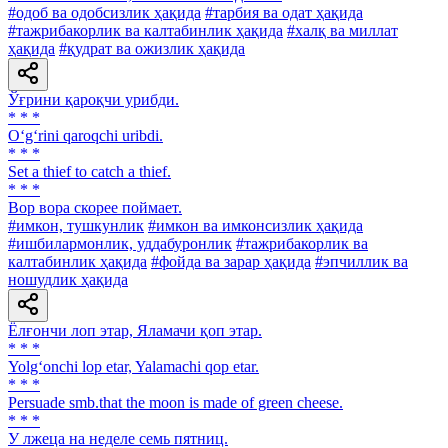
#одоб ва одобсизлик ҳақида
#тарбия ва одат ҳақида
#тажрибакорлик ва калтабинлик ҳақида
#халқ ва миллат
ҳақида
#қудрат ва ожизлик ҳақида
Ўғрини қароқчи урибди.
* * *
O‘g‘rini qaroqchi uribdi.
* * *
Set a thief to catch a thief.
* * *
Вор вора скорее поймает.
#имкон, тушкунлик
#имкон ва имконсизлик ҳақида
#ишбилармонлик, уддабуронлик
#тажрибакорлик ва
калтабинлик ҳақида
#фойда ва зарар ҳақида
#эпчиллик ва
ношудлик ҳақида
Ёлғончи лоп этар, Яламачи қоп этар.
* * *
Yolg‘onchi lop etar, Yalamachi qop etar.
* * *
Persuade smb.that the moon is made of green cheese.
* * *
У лжеца на неделе семь пятниц.