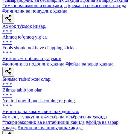
#самарадорлик ва бесамарлик ҳақида
#фойда ва зарар ҳақида
#имкон ва имконсизлик ҳақида
#режа ва режасизлик ҳақида
#эпчиллик ва ношудлик ҳақида
Аҳмоқ тўқмоқ йиғар.
* * *
Ahmoq to‘qmoq yig‘ar.
* * *
Fools should not have chapping sticks.
* * *
He копьем побивают, а умом
#донолик ва нодонлик ҳақида
#фойда ва зарар ҳақида
Билмас табиб жон олар.
* * *
Bilmas tabib jon olar.
* * *
Not to know if one is coming or going.
* * *
He знать, на каком свете находишься.
#имкон, тушкунлик
#меъёр ва меъёрсизлик ҳақида
#тажрибакорлик ва калтабинлик ҳақида
#фойда ва зарар
ҳақида
#эпчиллик ва ношудлик ҳақида