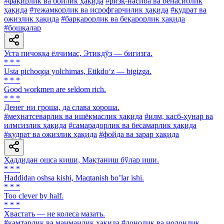
#фақирлик ва бойлик ҳақида
#ризқ-насиба ва бенасиблик
ҳақида
#тежамкорлик ва исрофгарчилик ҳақида
#қудрат ва
ожизлик ҳақида
#барқарорлик ва беқарорлик ҳақида
#бошқалар
Уста пичоққа ёлчимас, Этикдўз — бигизга.
* * *
Usta pichoqqa yolchimas, Etikdo‘z — bigizga.
* * *
Good workmen are seldom rich.
* * *
Денег ни гроша, да слава хороша.
#меҳнатсеварлик ва ишёқмаслик ҳақида
#илм, касб-ҳунар ва
илмсизлик ҳақида
#самарадорлик ва бесамарлик ҳақида
#қудрат ва ожизлик ҳақида
#фойда ва зарар ҳақида
Ҳаддидан ошса киши, Мақтаниш бўлар иши.
* * *
Haddidan oshsa kishi, Maqtanish boʼlar ishi.
* * *
Too clever by half.
* * *
Хвастать — не колеса мазать.
#камтарлик ва манманлик ҳақида
#донолик ва нодонлик