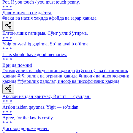
Pot, If you touch / you must touch penny.
* * *
Даром ничего не даётся.
#нақд ва насия ҳақида
#фойда ва зарар ҳақида
Ёлғон-яшиқ гапирма, Сўнг уялиб ўтирма.
* * *
Yolg‘on-yashiq gapirma, So‘ng uyalib o‘tirma.
* * *
Liars should have good memories.
* * *
Ври да помни!
#мамнунлик ва афсусланиш ҳақида
#тўғри сўз ва ёлғончилик
ҳақида
#тўғрилик ва эгрилик ҳақида
#ишонч ва ишончсизлик
ҳақида
#тўғрилик
#адолат, инсоф ва инсофсизлик ҳақида
Арслон изидан қайтмас, Йигит — сўзидан.
* * *
Аrslon izidan qaytmas, Yigit — soʼzidan.
* * *
Agree, for the law is costly.
* * *
Договор дороже денег.