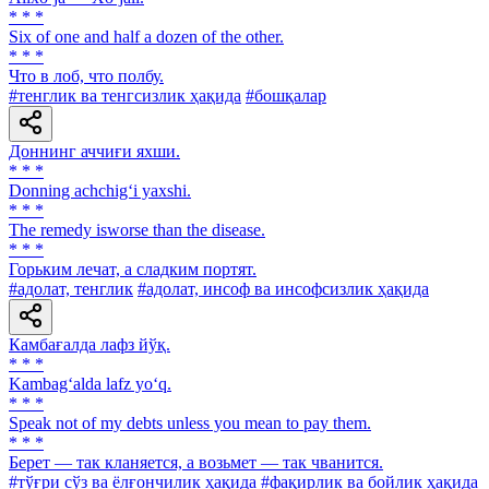
* * *
Six of one and half a dozen of the other.
* * *
Что в лоб, что полбу.
#тенглик ва тенгсизлик ҳақида
#бошқалар
Доннинг аччиғи яхши.
* * *
Donning achchig‘i yaxshi.
* * *
The remedy isworse than the disease.
* * *
Горьким лечат, а сладким портят.
#адолат, тенглик
#адолат, инсоф ва инсофсизлик ҳақида
Камбағалда лафз йўқ.
* * *
Kambag‘alda lafz yo‘q.
* * *
Speak not of my debts unless you mean to pay them.
* * *
Берет — так кланяется, а возьмет — так чванится.
#тўғри сўз ва ёлғончилик ҳақида
#фақирлик ва бойлик ҳақида