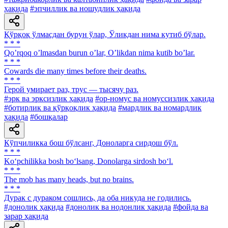
ҳақида
#эпчиллик ва ношудлик ҳақида
Қўрқоқ ўлмасдан бурун ўлар, Ўликдан нима кутиб бўлар.
* * *
Qoʼrqoq oʼlmasdan burun oʼlar, Oʼlikdan nima kutib boʼlar.
* * *
Cowards die many times before their deaths.
* * *
Герой умирает раз, трус — тысячу раз.
#эрк ва эрксизлик ҳақида
#ор-номус ва номуссизлик ҳақида
#ботирлик ва қўрқоқлик ҳақида
#мардлик ва номардлик
ҳақида
#бошқалар
Кўпчиликка бош бўлсанг, Доноларга сирдош бўл.
* * *
Ko‘pchilikka bosh bo‘lsang, Donolarga sirdosh bo‘l.
* * *
The mob has many heads, but no brains.
* * *
Дурак с дураком сошлись, да оба никуда не годились.
#донолик ҳақида
#донолик ва нодонлик ҳақида
#фойда ва
зарар ҳақида