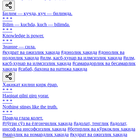
Билим — кучда, куч — билимда.
* * *
Bilim — kuchda, kuch — bilimda.
* * *
Knowledge is power.
* * *
Знание — сила.
#қудрат ва ожизлик ҳақида
#донолик ҳақида
#донолик ва
нодонлик ҳақида
#илм, касб-ҳунар ва илмсизлик ҳақида
#илм,
касб-ҳунар ва илмсизлик ҳақида
#самарадорлик ва бесамарлик
ҳақида
#сабаб, баҳона ва натижа ҳақида
Ҳақиқат қилни қирқ ёрар.
* * *
Haqiqat qilni qirq yorar.
* * *
Nothing stings like the truth.
* * *
Правда глаза колет.
#тўғри сўз ва ёлғончилик ҳақида
#адолат, тенглик
#адолат,
инсоф ва инсофсизлик ҳақида
#ботирлик ва қўрқоқлик ҳақида
#мардлик ва номардлик ҳақида
#қудрат ва ожизлик ҳақида