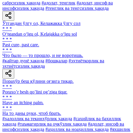
сабрсизлик ҳақида
#адолат, тенглик
#адолат, инсоф ва
инсофсизлик ҳақида
#тенглик ва тенгсизлик ҳақида
Ўтгандан ўлгу ол, Келажакка ўлгу сол
* * *
O‘tgandan o‘lgu ol, Kelajakka o‘lgu sol
* * *
Past cure, past care.
* * *
Что было — то прошло, и не воротишь.
#қайтар дунё ҳақида
#бошқалар
#эҳтиёткорлик ва
эҳтиётсизлик ҳақида
Порахўр беш қўлини оғзига тиқар.
* * *
Poraxoʼr besh qoʼlini ogʼziga tiqar.
* * *
Have an itching palm.
* * *
На то даны руки, чтоб брать.
#ҳалоллик ва текинхўрлик ҳақида
#сахийлик ва бахиллик
ҳақида
#таъмагирлик ва очкўзлик ҳақида
#адолат, инсоф ва
инсофсизлик ҳақида
#аҳиллик ва ноаҳиллик ҳақида
#яхшилик