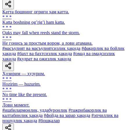
Катта бошнинг оғриғи ҳам катта.
* * *
Katta boshning ogʼrigʼi ham katta.
* * *
Oaks may fall when reeds stand the storm.
* * *
He гонись за простым вором, а лови атамана.
#масъулият ва масъулиятсизлик ҳақида
#фақирлик ва бойлик
ҳақида
#бахт ва бахтсизлик ҳақида
#омад ва омадсизлик
ҳақида
#қудрат ва ожизлик ҳақида
Ҳозирим — ҳузурим.
* * *
Hozirim — huzurim.
* * *
No time like the present.
* * *
Лови момент.
#ишбилармонлик, уддабуронлик
#тажрибакорлик ва
калтабинлик ҳақида
#фойда ва зарар ҳақида
#эпчиллик ва
ношудлик ҳақида
#бошқалар