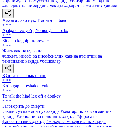
#ор-номус ва номуссизлик ҳақида
#ботирлик, мардлик
#мардлик ва номардлик ҳақида
#қудрат ва ожизлик ҳақида
Ажалга даво йўқ, Ёмонга — бало.
* * *
Ajalga davo yo‘q, Yomonga — balo.
* * *
Sit on a kegofgun-powder.
* * *
Жить как на вулкане.
#адолат, инсоф ва инсофсизлик ҳақида
#тенглик ва
тенгсизлик ҳақида
#бошқалар
Кўп гап — эшакка юк.
* * *
Koʼp gap — eshakka yuk.
* * *
To talk the hind leg off a donkey.
* * *
Заговорить до смерти.
#яхши сўз ва ёмон сўз ҳақида
#камтарлик ва манманлик
ҳақида
#донолик ва нодонлик ҳақида
#фаросат ва
фаросатсизлик ҳақида
#меъёр ва меъёрсизлик ҳақида
#тажрибакорлик ва калтабинлик ҳақида
#фойда ва зарар