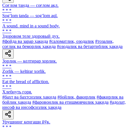
Соғлом танда — соғлом ақл.
* * *
Sog‘lom tanda — sog‘lom aql.
* * *
A sound. mind in a sound body.
* * *
Здоровом теле здоровый дух.
#фойда ва зарар ҳақида
#саломатлик, озодалик
#тозалик,
соғлик ва беморлик ҳақида
#озодалик ва бетартиблик ҳақида
Зорлик — келтирар хорлик.
* * *
Zorlik — keltirar xorlik.
* * *
Eat the bread of affliction.
* * *
Хлебнуть горя.
#бахт ва бахтсизлик ҳақида
#бойлик, фақирлик
#фақирлик ва
бойлик ҳақида
#фаровонлик ва етишмовчилик ҳақида
#адолат,
инсоф ва инсофсизлик ҳақида
Урушнинг кенгаши йўқ.
* * *