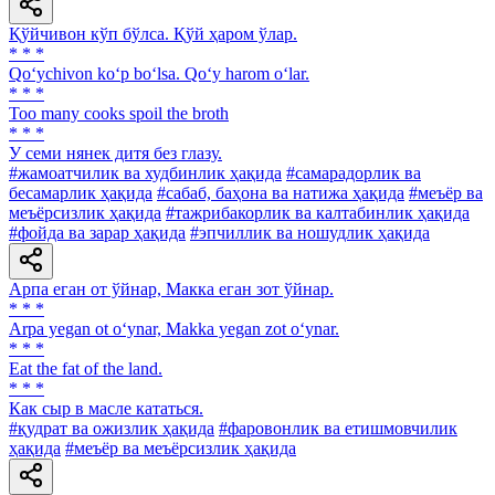
Қўйчивон кўп бўлса. Қўй ҳаром ўлар.
* * *
Qo‘ychivon ko‘p bo‘lsa. Qo‘y harom o‘lar.
* * *
Too many cooks spoil the broth
* * *
У семи нянек дитя без глазу.
#жамоатчилик ва худбинлик ҳақида
#самарадорлик ва
бесамарлик ҳақида
#сабаб, баҳона ва натижа ҳақида
#меъёр ва
меъёрсизлик ҳақида
#тажрибакорлик ва калтабинлик ҳақида
#фойда ва зарар ҳақида
#эпчиллик ва ношудлик ҳақида
Арпа еган от ўйнар, Макка еган зот ўйнар.
* * *
Arpa yegan ot o‘ynar, Makka yegan zot o‘ynar.
* * *
Eat the fat of the land.
* * *
Как сыр в масле кататься.
#қудрат ва ожизлик ҳақида
#фаровонлик ва етишмовчилик
ҳақида
#меъёр ва меъёрсизлик ҳақида