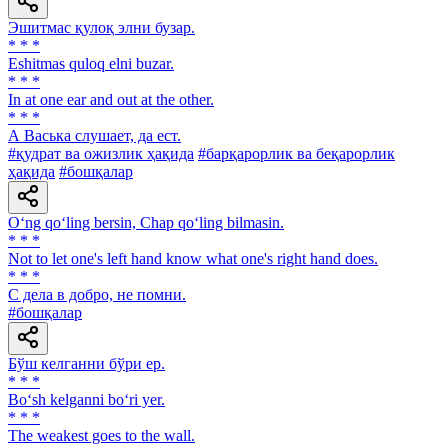
Эшитмас қулоқ элни бузар.
* * *
Eshitmas quloq elni buzar.
* * *
In at one ear and out at the other.
* * *
А Васька слушает, да ест.
#қудрат ва ожизлик ҳақида
#барқарорлик ва беқарорлик
ҳақида
#бошқалар
O‘ng qo‘ling bersin, Chap qo‘ling bilmasin.
* * *
Not to let one's left hand know what one's right hand does.
* * *
С дела в добро, не помни.
#бошқалар
Бўш келганни бўри ер.
* * *
Bo‘sh kelganni bo‘ri yer.
* * *
The weakest goes to the wall.