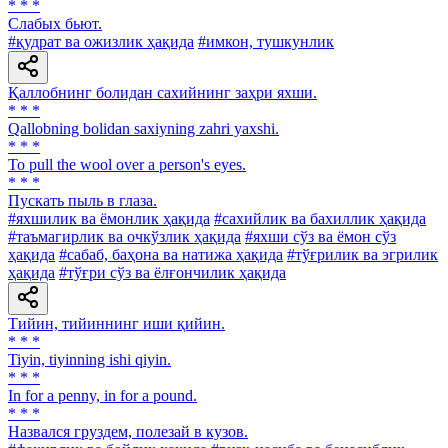
* * *
Слабых бьют.
#қудрат ва ожизлик ҳақида
#имкон, тушкунлик
Қаллобнинг болидан сахийнинг заҳри яхши.
* * *
Qallobning bolidan saxiyning zahri yaxshi.
* * *
То pull the wool over a person's eyes.
* * *
Пускать пыль в глаза.
#яхшилик ва ёмонлик ҳақида
#сахийлик ва бахиллик ҳақида
#таъмагирлик ва очкўзлик ҳақида
#яхши сўз ва ёмон сўз
ҳақида
#сабаб, баҳона ва натижа ҳақида
#тўғрилик ва эгрилик
ҳақида
#тўғри сўз ва ёлғончилик ҳақида
Тийин, тийиннинг иши қийин.
* * *
Tiyin, tiyinning ishi qiyin.
* * *
In for a penny, in for a pound.
* * *
Назвался груздем, полезай в кузов.