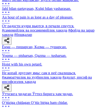
* * *
Jahl bilan qartayasan, Kulgi bilan yasharasan.
* * *
An hour of pain is as long as a day of pleasure.
* * *
От радости кудри вьются, в печали секутся.
#самимийлик ва носамимийлик ҳақида
#фойда ва зарар
ҳақида
#бошқалар
Ёқма — пишарсан, Қазма — тушарсан.
* * *
Yoqma — pisharsan, Qazma — tusharsan.
* * *
Hoist with his own petard.
* * *
He копай другому ямы: сам в неё свалишься.
#жамоатчилик ва худбинлик ҳақида
#адолат, инсоф ва
инсофсизлик ҳақида
Ўттизига чидаган Ўттиз бирига ҳам чидар.
* * *
O‘ttiziga chidagan O‘ttiz biriga ham chidar.
* * *