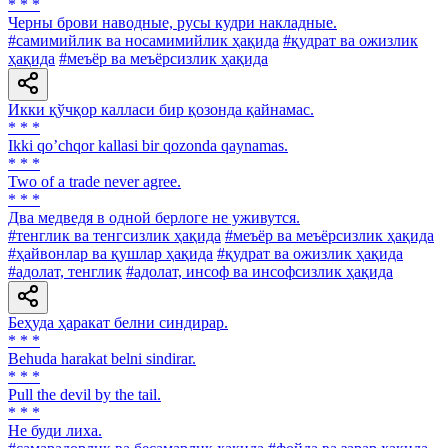
* * *
Черны брови наводные, русы кудри накладные.
#самимийлик ва носамимийлик ҳақида
#қудрат ва ожизлик
ҳақида
#меъёр ва меъёрсизлик ҳақида
Икки қўчқор калласи бир қозонда қайнамас.
* * *
Ikki qoʼchqor kallasi bir qozonda qaynamas.
* * *
Two of a trade never agree.
* * *
Два медведя в одной берлоге не уживутся.
#тенглик ва тенгсизлик ҳақида
#меъёр ва меъёрсизлик ҳақида
#ҳайвонлар ва қушлар ҳақида
#қудрат ва ожизлик ҳақида
#адолат, тенглик
#адолат, инсоф ва инсофсизлик ҳақида
Беҳуда ҳаракат белни синдирар.
* * *
Behuda harakat belni sindirar.
* * *
Pull the devil by the tail.
* * *
He буди лиха.