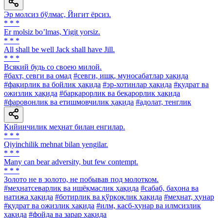
Эр молсиз бўлмас, Йигит ёрсиз.
* * *
Er molsiz boʼlmas, Yigit yorsiz.
* * *
All shall be well Jack shall have Jill.
* * *
Всякий будь со своею милой.
#бахт, севги ва омад
#севги, ишқ, муносабатлар ҳақида
#фақирлик ва бойлик ҳақида
#эр-хотинлар ҳақида
#қудрат ва
ожизлик ҳақида
#барқарорлик ва беқарорлик ҳақида
#фаровонлик ва етишмовчилик ҳақида
#адолат, тенглик
Қийинчилик меҳнат билан енгилар.
* * *
Qiyinchilik mehnat bilan yengilar.
* * *
Many can bear adversity, but few contempt.
* * *
Золото не в золото, не побывав под молотком.
#меҳнатсеварлик ва ишёқмаслик ҳақида
#сабаб, баҳона ва
натижа ҳақида
#ботирлик ва қўрқоқлик ҳақида
#меҳнат, ҳунар
#қудрат ва ожизлик ҳақида
#илм, касб-ҳунар ва илмсизлик
ҳақида
#фойда ва зарар ҳақида