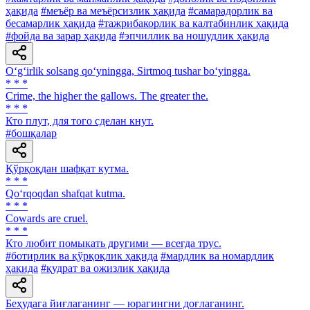
ҳақида
#меъёр ва меъёрсизлик ҳақида
#самарадорлик ва
бесамарлик ҳақида
#тажрибакорлик ва калтабинлик ҳақида
#фойда ва зарар ҳақида
#эпчиллик ва ношудлик ҳақида
O‘g‘irlik solsang qo‘yningga, Sirtmoq tushar bo‘yingga.
* * *
Crime, the higher the gallows. The greater the.
* * *
Кто плут, для того сделан кнут.
#бошқалар
Қўрқоқдан шафқат кутма.
* * *
Qo‘rqoqdan shafqat kutma.
* * *
Cowards are cruel.
* * *
Кто любит помыкать другими — всегда трус.
#ботирлик ва қўрқоқлик ҳақида
#мардлик ва номардлик
ҳақида
#қудрат ва ожизлик ҳақида
Беҳудага йиғлаганинг — юрагингни доғлаганинг.