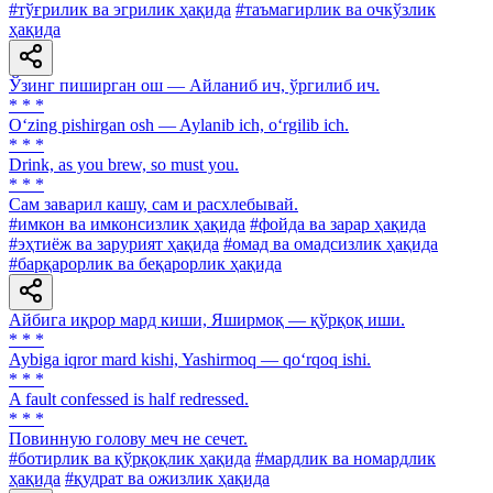
#тўғрилик ва эгрилик ҳақида
#таъмагирлик ва очкўзлик
ҳақида
Ўзинг пиширган ош — Айланиб ич, ўргилиб ич.
* * *
O‘zing pishirgan osh — Aylanib ich, o‘rgilib ich.
* * *
Drink, аs you brew, so must you.
* * *
Сам заварил кашу, сам и расхлебывай.
#имкон ва имконсизлик ҳақида
#фойда ва зарар ҳақида
#эҳтиёж ва зарурият ҳақида
#омад ва омадсизлик ҳақида
#барқарорлик ва беқарорлик ҳақида
Айбига иқрор мард киши, Яширмоқ — қўрқоқ иши.
* * *
Aybiga iqror mard kishi, Yashirmoq — qo‘rqoq ishi.
* * *
A fault confessed is half redressed.
* * *
Повинную голову меч не сечет.
#ботирлик ва қўрқоқлик ҳақида
#мардлик ва номардлик
ҳақида
#қудрат ва ожизлик ҳақида