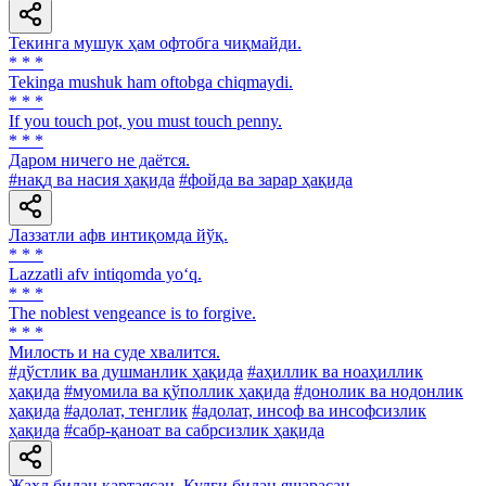
Текинга мушук ҳам офтобга чиқмайди.
* * *
Tekinga mushuk ham oftobga chiqmaydi.
* * *
If you touch pot, you must touch penny.
* * *
Даром ничего не даётся.
#нақд ва насия ҳақида
#фойда ва зарар ҳақида
Лаззатли афв интиқомда йўқ.
* * *
Lazzatli afv intiqomda yo‘q.
* * *
The noblest vengeance is to forgive.
* * *
Милость и на суде хвалится.
#дўстлик ва душманлик ҳақида
#аҳиллик ва ноаҳиллик
ҳақида
#муомила ва қўполлик ҳақида
#донолик ва нодонлик
ҳақида
#адолат, тенглик
#адолат, инсоф ва инсофсизлик
ҳақида
#сабр-қаноат ва сабрсизлик ҳақида
Жаҳл билан қартаясан, Кулги билан яшарасан.