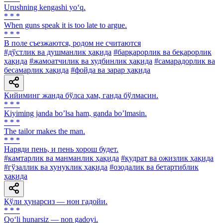
Urushning kengashi yo‘q.
* * *
When guns speak it is too late to argue.
* * *
В поле съезжаются, родом не считаются
#дўстлик ва душманлик ҳақида
#барқарорлик ва беқарорлик
ҳақида
#жамоатчилик ва худбинлик ҳақида
#самарадорлик ва
бесамарлик ҳақида
#фойда ва зарар ҳақида
Кийиминг жанда бўлса ҳам, ганда бўлмасин.
* * *
Kiyiming janda boʼlsa ham, ganda boʼlmasin.
* * *
The tailor makes the man.
* * *
Наряди пень, и пень хорош будет.
#камтарлик ва манманлик ҳақида
#қудрат ва ожизлик ҳақида
#гўзаллик ва хунуклик ҳақида
#озодалик ва бетартиблик
ҳақида
Қўли ҳунарсиз — нон гадойи.
* * *
Qo‘li hunarsiz — non gadoyi.