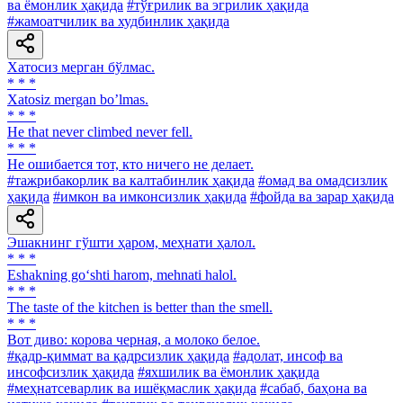
ва ёмонлик ҳақида
#тўғрилик ва эгрилик ҳақида
#жамоатчилик ва худбинлик ҳақида
Хатосиз мерган бўлмас.
* * *
Xatosiz mergan boʼlmas.
* * *
He that never climbed never fell.
* * *
He ошибается тот, кто ничего не делает.
#тажрибакорлик ва калтабинлик ҳақида
#омад ва омадсизлик
ҳақида
#имкон ва имконсизлик ҳақида
#фойда ва зарар ҳақида
Эшакнинг гўшти ҳаром, меҳнати ҳалол.
* * *
Eshakning go‘shti harom, mehnati halol.
* * *
The taste of the kitchen is better than the smell.
* * *
Вот диво: корова черная, а молоко белое.
#қадр-қиммат ва қадрсизлик ҳақида
#адолат, инсоф ва
инсофсизлик ҳақида
#яхшилик ва ёмонлик ҳақида
#меҳнатсеварлик ва ишёқмаслик ҳақида
#сабаб, баҳона ва