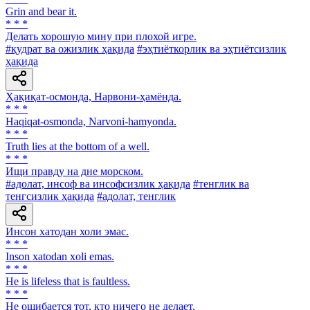
Grin and bear it.
* * *
Делать хорошую мину при плохой игре.
#қудрат ва ожизлик ҳақида
#эҳтиёткорлик ва эҳтиётсизлик
ҳақида
Ҳақиқат-осмонда, Нарвони-ҳамёнда.
* * *
Haqiqat-osmonda, Narvoni-hamyonda.
* * *
Truth lies at the bottom of a well.
* * *
Ищи правду на дне морском.
#адолат, инсоф ва инсофсизлик ҳақида
#тенглик ва
тенгсизлик ҳақида
#адолат, тенглик
Инсон хатодан холи эмас.
* * *
Inson xatodan xoli emas.
* * *
He is lifeless that is faultless.
* * *
He ошибается тот, кто ничего не делает.