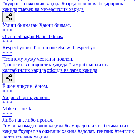
#қудрат ва ожизлик ҳақида
#барқарорлик ва беқарорлик
ҳақида
#меъёр ва меъёрсизлик ҳақида
Ўзини билмаган Ҳақни билмас.
* * *
O‘zini bilmagan Haqni bilmas.
* * *
Respect yourself, or no one else will respect you.
* * *
Честному мужу честен и поклон.
#донолик ва нодонлик ҳақида
#тажрибакорлик ва
калтабинлик ҳақида
#фойда ва зарар ҳақида
Ё жон чиқсин, ё ном.
* * *
Yo jon chiqsin, yo nom.
* * *
Make or break.
* * *
Либо пан, либо пропал.
#омад ва омадсизлик ҳақида
#самарадорлик ва бесамарлик
ҳақида
#қудрат ва ожизлик ҳақида
#адолат, тенглик
#тенглик
ва тенгсизлик ҳақида