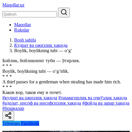
Maqollar.uz
Maqollar
Ruknlar
Bosh sahifa
Қудрат ва ожизлик ҳақида
Boylik, boylikning tubi — o‘g‘
Бойлик, бойликнинг туби — ўғирлик.
* * *
Boylik, boylikning tubi — o‘g‘irlik.
* * *
A thief passes for a gentleman when stealing has made him rich.
* * *
Каков вор, таков ему и почет.
#қудрат ва ожизлик ҳақида
#таъмагирлик ва очкўзлик ҳақида
#адолат, инсоф ва инсофсизлик ҳақида
#фойда ва зарар ҳақида
#бошқалар
Telegram
Facebook