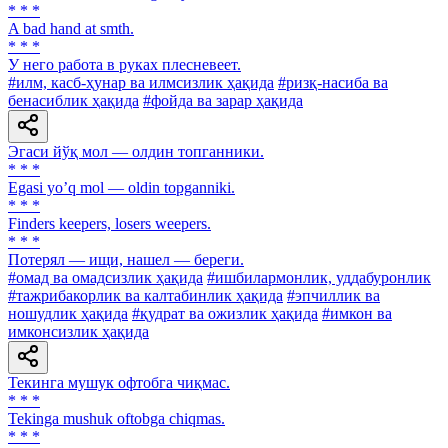
* * *
A bad hand at smth.
* * *
У него работа в руках плесневеет.
#илм, касб-ҳунар ва илмсизлик ҳақида
#ризқ-насиба ва
бенасиблик ҳақида
#фойда ва зарар ҳақида
Эгаси йўқ мол — олдин топганники.
* * *
Egasi yoʼq mol — oldin topganniki.
* * *
Finders keepers, losers weepers.
* * *
Потерял — ищи, нашел — береги.
#омад ва омадсизлик ҳақида
#ишбилармонлик, уддабуронлик
#тажрибакорлик ва калтабинлик ҳақида
#эпчиллик ва
ношудлик ҳақида
#қудрат ва ожизлик ҳақида
#имкон ва
имконсизлик ҳақида
Текинга мушук офтобга чиқмас.
* * *
Tekinga mushuk oftobga chiqmas.
* * *