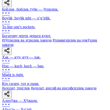
Бойлик, бойлик туби — ўғирлик.
* * *
Boylik, boylik tubi — o‘g‘irlik.
* * *
To line one's pockets.
* * *
Богатому черти деньги куют.
#тўғрилик ва эгрилик ҳақида
#таъмагирлик ва очкўзлик
ҳақида
Ҳақ — куч, куч — ҳақ.
* * *
Haq — kuch, kuch — haq.
* * *
Might is right.
* * *
Кто силен, тот и прав.
#адолат, тенглик
#адолат, инсоф ва инсофсизлик ҳақида
Алихўжа — Хўжали.
* * *
Alixo‘ja — Xo‘jali.