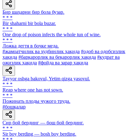
Бир шаҳарни бир бола бузар.
* * *
Bir shaharni bir bola buzar.
* * *
One drop of poison infects the whole tun of wine.
* * *
Ложка дегтя в бочке меда.
#жамоатчилик ва худбинлик ҳақида
#одоб ва одобсизлик
ҳақида
#барқарорлик ва беқарорлик ҳақида
#қудрат ва
ожизлик ҳақида
#фойда ва зарар ҳақида
Tayyor oshga bakovul, Yetim qizga yasovul.
* * *
Reap where one has not sown.
* * *
Пожинать плоды чужого труда.
#бошқалар
Сир бой бердинг — бош бой бердинг.
* * *
Sir boy berding — bosh boy berding.
* * *