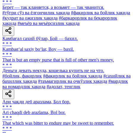
* * *
Берет — так кланяется, а возьмет — так чванится.
#тўғри сўз ва ёлғончилик ҳақида
#фақирлик ва бойлик ҳақида
#қудрат ва ожизлик ҳақида
#барқарорлик ва беқарорлик
ҳақида
#меъёр ва меъёрсизлик ҳақида
Камбағал сахий бўлар, Бой — бахил.
* * *
Kambag‘al saxiy bo‘lar, Boy — baxil.
* * *
That is but an empty purse that is full of other men's money.
* * *
Деньги девать некуда, кошелька купить не на что.
#бойлик, фақирлик
#фақирлик ва бойлик ҳақида
#сахийлик ва
бахиллик ҳақида
#таъмагирлик ва очкўзлик ҳақида
#мардлик
ва номардлик ҳақида
#адолат, тенглик
Ари чақди деб аразлама, Бол бор.
* * *
Ari chaqdi deb arazlama, Bol bor.
* * *
That which was bitter to endure may be sweet to remember.
* * *