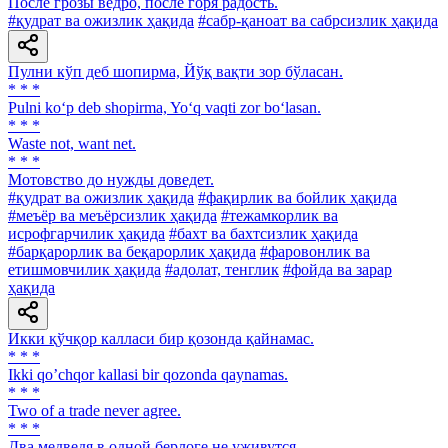
После грозы ведро, после горя радость.
#қудрат ва ожизлик ҳақида
#сабр-қаноат ва сабрсизлик ҳақида
Пулни кўп деб шопирма, Йўқ вақти зор бўласан.
* * *
Pulni ko‘p deb shopirma, Yo‘q vaqti zor bo‘lasan.
* * *
Waste not, want net.
* * *
Мотовство до нужды доведет.
#қудрат ва ожизлик ҳақида
#фақирлик ва бойлик ҳақида
#меъёр ва меъёрсизлик ҳақида
#тежамкорлик ва
исрофгарчилик ҳақида
#бахт ва бахтсизлик ҳақида
#барқарорлик ва беқарорлик ҳақида
#фаровонлик ва
етишмовчилик ҳақида
#адолат, тенглик
#фойда ва зарар
ҳақида
Икки қўчқор калласи бир қозонда қайнамас.
* * *
Ikki qoʼchqor kallasi bir qozonda qaynamas.
* * *
Two of a trade never agree.
* * *
Два медведя в одной берлоге не уживутся.