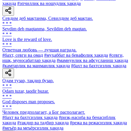
ҳақида
#эпчиллик ва ношудлик ҳақида
Севдим деб мақтанма, Севилдим деб мақтан.
* * *
Sevdim deb maqtanma, Sevildim deb maqtan.
* * *
Love is the reward of love.
* * *
Ответная любовь — лучшая награда.
#бахт, севги ва омад
#муҳаббат ва бевафолик ҳақида
#севги,
ишқ, муносабатлар ҳақида
#мамнунлик ва афсусланиш ҳақида
#камтарлик ва манманлик ҳақида
#бахт ва бахтсизлик ҳақида
Одам тузар, тақдир бузар.
* * *
Odam tuzar, taqdir buzar.
* * *
God disposes man proposes.
* * *
Человек предполагает, а Бог располагает.
#бахт ва бахтсизлик ҳақида
#ризқ-насиба ва бенасиблик
ҳақида
#тақдир ва тадбир ҳақида
#режа ва режасизлик ҳақида
#меъёр ва меъёрсизлик ҳақида