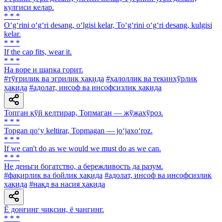
кулгиси келар.
* * *
O‘g‘rini o‘g‘ri desang, o‘lgisi kelar, To‘g‘rini o‘g‘ri desang, kulgisi
kelar.
* * *
If the cap fits, wear it.
* * *
На воре и шапка горит.
#тўғрилик ва эгрилик ҳақида
#ҳалоллик ва текинхўрлик
ҳақида
#адолат, инсоф ва инсофсизлик ҳақида
Топган қўй келтирар, Топмаган — жўжахўроз.
* * *
Topgan qo‘y keltirar, Topmagan — jo‘jaxo‘roz.
* * *
If we can't do as we would we must do as we can.
* * *
He деньги богатство, а бережливость да разум.
#фақирлик ва бойлик ҳақида
#адолат, инсоф ва инсофсизлик
ҳақида
#нақд ва насия ҳақида
Ё донғинг чиқсин, ё чангинг.
* * *