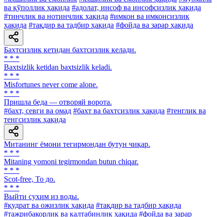
ва қўполлик ҳақида
#адолат, инсоф ва инсофсизлик ҳақида
#тинчлик ва нотинчлик ҳақида
#имкон ва имконсизлик
ҳақида
#тақдир ва тадбир ҳақида
#фойда ва зарар ҳақида
Бахтсизлик кетидан бахтсизлик келади.
* * *
Baxtsizlik ketidan baxtsizlik keladi.
* * *
Misfortunes never come alone.
* * *
Пришла беда — отворяй ворота.
#бахт, севги ва омад
#бахт ва бахтсизлик ҳақида
#тенглик ва
тенгсизлик ҳақида
Митанинг ёмони тегирмондан бутун чиқар.
* * *
Mitaning yomoni tegirmondan butun chiqar.
* * *
Scot-free, То до.
* * *
Выйти сухим из воды.
#қудрат ва ожизлик ҳақида
#тақдир ва тадбир ҳақида
#тажрибакорлик ва калтабинлик ҳақида
#фойда ва зарар