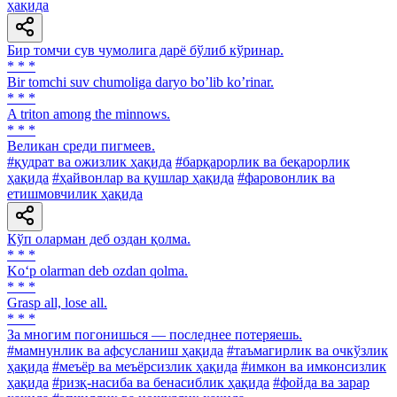
ҳақида
Бир томчи сув чумолига дарё бўлиб кўринар.
* * *
Bir tomchi suv chumoliga daryo boʼlib koʼrinar.
* * *
A triton among the minnows.
* * *
Великан среди пигмеев.
#қудрат ва ожизлик ҳақида
#барқарорлик ва беқарорлик
ҳақида
#ҳайвонлар ва қушлар ҳақида
#фаровонлик ва
етишмовчилик ҳақида
Кўп оларман деб оздан қолма.
* * *
Ko‘p olarman deb ozdan qolma.
* * *
Grasp all, lose all.
* * *
За многим погонишься — последнее потеряешь.
#мамнунлик ва афсусланиш ҳақида
#таъмагирлик ва очкўзлик
ҳақида
#меъёр ва меъёрсизлик ҳақида
#имкон ва имконсизлик
ҳақида
#ризқ-насиба ва бенасиблик ҳақида
#фойда ва зарар