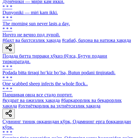
Дунёники — мири кам икки.
* * *
Dunyoniki — miri kam ikki.
* * *
The morning sun never lasts a day.
* * *
Ничто не вечно под луной.
#бахт ва бахтсизлик ҳақида
#сабаб, баҳона ва натижа ҳақида
Подада битта тиррақи ҳўкиз бўлса, Бутун подани
тирқиратади.
* * *
Podada bitta tirraqi ho‘kiz bo‘lsa, Butun podani tirqiratadi.
* * *
One scabbed sheep infects the whole flock..
* * *
Паршивая овца все стадо портит.
#қудрат ва ожизлик ҳақида
#барқарорлик ва беқарорлик
ҳақида
#эҳтиёткорлик ва эҳтиётсизлик ҳақида
Сувнинг тиниқ оққанидан қўрқ, Одамнинг ерга боққанидан
қўрқ.
* * *