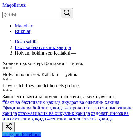
Maqollar.uz
Maqollar
Ruknlar
Bosh sahifa
Бахт ва бахтсизлик ҳақида
Holvani hokim yer, Kaltakni —
Ҳолвани ҳоким ер, Калтакни — етим.
* * *
Holvani hokim yer, Kaltakni — yetim.
* * *
Laws catch flies, but let hornets go free.
* * *
Закон, что паутина: шмель проскочит, а муха увязнет.
#бахт ва бахтсизлик ҳақида
#қудрат ва ожизлик ҳақида
#фақирлик ва бойлик ҳақида
#фаровонлик ва етишмовчилик
ҳақида
#таъмагирлик ва очкўзлик ҳақида
#адолат, инсоф ва
инсофсизлик ҳақида
#тенглик ва тенгсизлик ҳақида
Telegram
Facebook