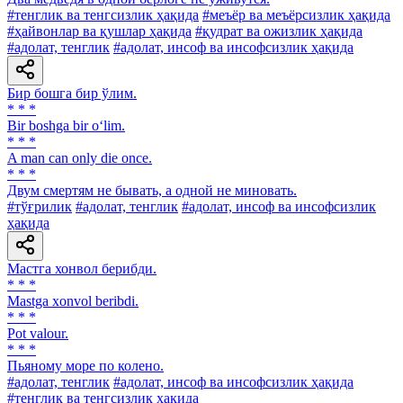
#тенглик ва тенгсизлик ҳақида
#меъёр ва меъёрсизлик ҳақида
#ҳайвонлар ва қушлар ҳақида
#қудрат ва ожизлик ҳақида
#адолат, тенглик
#адолат, инсоф ва инсофсизлик ҳақида
Бир бошга бир ўлим.
* * *
Bir boshga bir o‘lim.
* * *
A man can only die once.
* * *
Двум смертям не бывать, а одной не миновать.
#тўғрилик
#адолат, тенглик
#адолат, инсоф ва инсофсизлик
ҳақида
Мастга хонвол берибди.
* * *
Mastga xonvol beribdi.
* * *
Pot valour.
* * *
Пьяному море по колено.
#адолат, тенглик
#адолат, инсоф ва инсофсизлик ҳақида
#тенглик ва тенгсизлик ҳақида