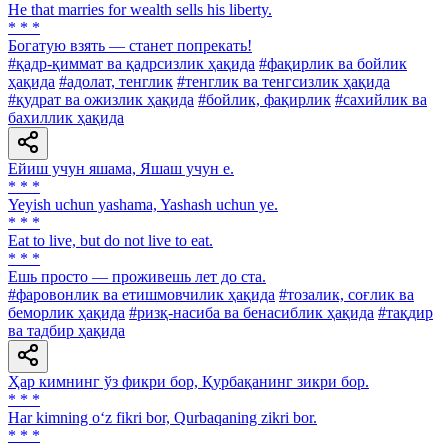
Не that marries for wealth sells his liberty.
* * *
Богатую взять — станет попрекать!
#қадр-қиммат ва қадрсизлик ҳақида
#фақирлик ва бойлик
ҳақида
#адолат, тенглик
#тенглик ва тенгсизлик ҳақида
#қудрат ва ожизлик ҳақида
#бойлик, фақирлик
#сахийлик ва
бахиллик ҳақида
Ейиш учун яшама, Яшаш учун е.
* * *
Yeyish uchun yashama, Yashash uchun ye.
* * *
Eat to live, but do not live to eat.
* * *
Ешь просто — проживешь лет до ста.
#фаровонлик ва етишмовчилик ҳақида
#тозалик, соғлик ва
беморлик ҳақида
#ризқ-насиба ва бенасиблик ҳақида
#тақдир
ва тадбир ҳақида
Ҳар кимнинг ўз фикри бор, Қурбақанинг зикри бор.
* * *
Har kimning o‘z fikri bor, Qurbaqaning zikri bor.
* * *