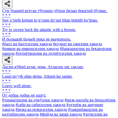
Сув ўпириб кетган тўғонни дўппи билан бекитиб бўлмас.
* * *
Suv o‘pirib ketgan to‘g‘onni do‘ppi bilan bekitib bo‘lmas.
* * *
Try to sweep back the atlantic with a broom.
* * *
И большой бадьей реки не вычерпать.
#бахт ва бахтсизлик ҳақида
#қудрат ва ожизлик ҳақида
#имкон ва имконсизлик ҳақида
#барқарорлик ва беқарорлик
ҳақида
#эҳтиёткорлик ва эҳтиётсизлик ҳақида
Ласни қўйиб атлас дема, Атласни лас сақлар.
* * *
Lasni qo‘yib atlas dema, Atlasni las saqlar.
* * *
Leave well alone.
* * *
От добра добра не ищут.
#таъмагирлик ва очкўзлик ҳақида
#ризқ-насиба ва бенасиблик
ҳақида
#сабр ва сабрсизлик ҳақида
#эҳтиёж ва зарурият
ҳақида
#режа ва режасизлик ҳақида
#тажрибакорлик ва
калтабинлик ҳақида
#фойда ва зарар ҳақида
#эпчиллик ва