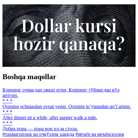
Boshqa maqollar
Қорнинг очмасдан овқат егин, Қорнинг тўймасдан қўл
артгин.
* * *
Qorning ochmasdan ovqat yegin, Qorning toʼymasdan qoʼl artgin.
* * *
After dinner sit a while, after supper walk a mile.
* * *
Добра пора — пора вон из-за стола.
#таъмагирлик ва очкўзлик ҳақида
#меъёр ва меъёрсизлик