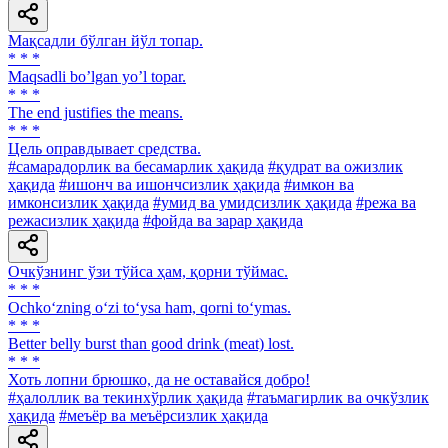
Мақсадли бўлган йўл топар.
* * *
Maqsadli boʼlgan yoʼl topar.
* * *
The end justifies the means.
* * *
Цель оправдывает средства.
#самарадорлик ва бесамарлик ҳақида
#қудрат ва ожизлик
ҳақида
#ишонч ва ишончсизлик ҳақида
#имкон ва
имконсизлик ҳақида
#умид ва умидсизлик ҳақида
#режа ва
режасизлик ҳақида
#фойда ва зарар ҳақида
Очкўзнинг ўзи тўйса ҳам, қорни тўймас.
* * *
Ochko‘zning o‘zi to‘ysa ham, qorni to‘ymas.
* * *
Better belly burst than good drink (meat) lost.
* * *
Хоть лопни брюшко, да не оставайся добро!
#ҳалоллик ва текинхўрлик ҳақида
#таъмагирлик ва очкўзлик
ҳақида
#меъёр ва меъёрсизлик ҳақида