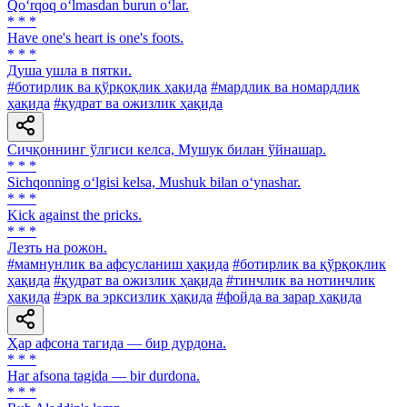
Qo‘rqoq o‘lmasdan burun o‘lar.
* * *
Have one's heart is one's foots.
* * *
Душа ушла в пятки.
#ботирлик ва қўрқоқлик ҳақида
#мардлик ва номардлик
ҳақида
#қудрат ва ожизлик ҳақида
Сичқоннинг ўлгиси келса, Мушук билан ўйнашар.
* * *
Sichqonning o‘lgisi kelsa, Mushuk bilan o‘ynashar.
* * *
Kick against the pricks.
* * *
Лезть на рожон.
#мамнунлик ва афсусланиш ҳақида
#ботирлик ва қўрқоқлик
ҳақида
#қудрат ва ожизлик ҳақида
#тинчлик ва нотинчлик
ҳақида
#эрк ва эрксизлик ҳақида
#фойда ва зарар ҳақида
Ҳар афсона тагида — бир дурдона.
* * *
Har afsona tagida — bir durdona.
* * *