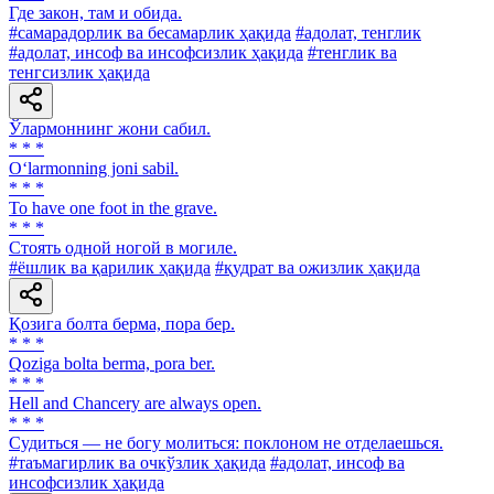
Где закон, там и обида.
#самарадорлик ва бесамарлик ҳақида
#адолат, тенглик
#адолат, инсоф ва инсофсизлик ҳақида
#тенглик ва
тенгсизлик ҳақида
Ўлармоннинг жони сабил.
* * *
O‘larmonning joni sabil.
* * *
To have one foot in the grave.
* * *
Стоять одной ногой в могиле.
#ёшлик ва қарилик ҳақида
#қудрат ва ожизлик ҳақида
Қозига болта берма, пора бер.
* * *
Qoziga bolta berma, pora ber.
* * *
Hell and Chancery are always open.
* * *
Судиться — не богу молиться: поклоном не отделаешься.
#таъмагирлик ва очкўзлик ҳақида
#адолат, инсоф ва
инсофсизлик ҳақида