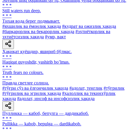
Suvning tiniq oqqanidan qoʼrq, Odamning yerga boqqanidan qoʼrq.
* * *
Still waters run deep.
* * *
Тихая вода берег подмывает.
#яхшилик ва ёмонлик ҳақида
#қудрат ва ожизлик ҳақида
#барқарорлик ва беқарорлик ҳақида
#эҳтиёткорлик ва
эҳтиётсизлик ҳақида
#умр, вақт
Ҳақиқат қуёшдир, яшириб бўлмас.
* * *
Haqiqat quyoshdir, yashirib boʼlmas.
* * *
Truth fears no colours.
* * *
Правда светлее солнца.
#тўғри сўз ва ёлғончилик ҳақида
#адолат, тенглик
#тўғрилик
#тўғрилик ва эгрилик ҳақида
#ҳалоллик ва текинхўрлик
ҳақида
#адолат, инсоф ва инсофсизлик ҳақида
Пулликка — кабоб, бепулга — дардикабоб.
* * *
Pullikka — kabob, bepulga — dardikabob.
* * *