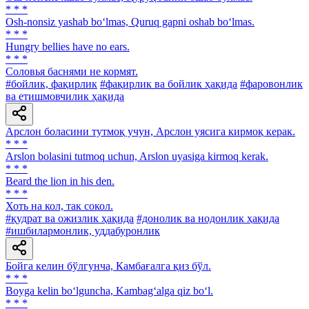
* * *
Osh-nonsiz yashab bo‘lmas, Quruq gapni oshab bo‘lmas.
* * *
Hungry bellies have no ears.
* * *
Соловья баснями не кормят.
#бойлик, фақирлик
#фақирлик ва бойлик ҳақида
#фаровонлик
ва етишмовчилик ҳақида
Арслон боласини тутмоқ учун, Арслон уясига кирмоқ керак.
* * *
Arslon bolasini tutmoq uchun, Arslon uyasiga kirmoq kerak.
* * *
Beard the lion in his den.
* * *
Хоть на кол, так сокол.
#қудрат ва ожизлик ҳақида
#донолик ва нодонлик ҳақида
#ишбилармонлик, уддабуронлик
Бойга келин бўлгунча, Камбағалга қиз бўл.
* * *
Boyga kelin bo‘lguncha, Kambag‘alga qiz bo‘l.
* * *