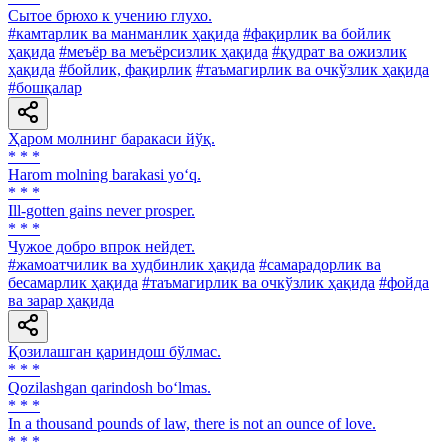
Сытое брюхо к учению глухо.
#камтарлик ва манманлик ҳақида
#фақирлик ва бойлик
ҳақида
#меъёр ва меъёрсизлик ҳақида
#қудрат ва ожизлик
ҳақида
#бойлик, фақирлик
#таъмагирлик ва очкўзлик ҳақида
#бошқалар
Ҳаром молнинг баракаси йўқ.
* * *
Harom molning barakasi yo‘q.
* * *
Ill-gotten gains never prosper.
* * *
Чужое добро впрок нейдет.
#жамоатчилик ва худбинлик ҳақида
#самарадорлик ва
бесамарлик ҳақида
#таъмагирлик ва очкўзлик ҳақида
#фойда
ва зарар ҳақида
Қозилашган қариндош бўлмас.
* * *
Qozilashgan qarindosh bo‘lmas.
* * *
In a thousand pounds of law, there is not an ounce of love.
* * *