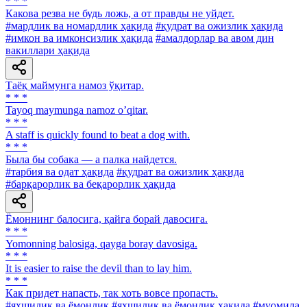
* * *
Какова резва не будь ложь, а от правды не уйдет.
#мардлик ва номардлик ҳақида
#қудрат ва ожизлик ҳақида
#имкон ва имконсизлик ҳақида
#амалдорлар ва авом дин
вакиллари ҳақида
Таёқ маймунга намоз ўқитар.
* * *
Tayoq maymunga namoz oʼqitar.
* * *
A staff is quickly found to beat a dog with.
* * *
Была бы собака — а палка найдется.
#тарбия ва одат ҳақида
#қудрат ва ожизлик ҳақида
#барқарорлик ва беқарорлик ҳақида
Ёмоннинг балосига, қайга борай давосига.
* * *
Yomonning balosiga, qayga boray davosiga.
* * *
It is easier to raise the devil than to lay him.
* * *
Как придет напасть, так хоть вовсе пропасть.
#яхшилик ва ёмонлик
#яхшилик ва ёмонлик ҳақида
#муомила