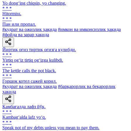
Yo dong‘ing chiqsin, yo changing.
* * *
Hitormiss.
* * *
Пан или пропал.
#қудрат ва ожизлик ҳақида
#имкон ва имконсизлик ҳақида
#фойда ва зарар ҳақида
Йиртиқ оғиз тиртиқ оғизга кулибди.
* * *
Yirtiq og‘iz tirtiq og‘izga kulibdi.
* * *
The kettle calls the pot black.
* * *
Горшок котел сажей корил.
#қудрат ва ожизлик ҳақида
#барқарорлик ва беқарорлик
ҳақида
Камбағалда лафз йўқ.
* * *
Kambag‘alda lafz yo‘q.
* * *
Speak not of my debts unless you mean to pay them.