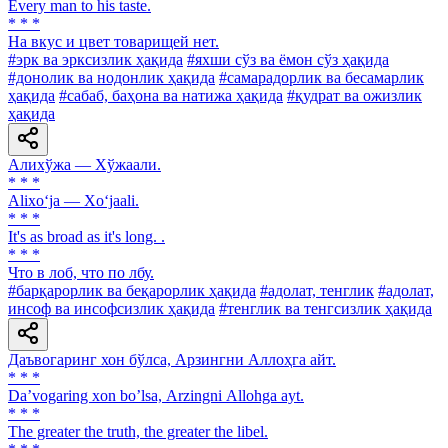
Every man to his taste.
* * *
На вкус и цвет товарищей нет.
#эрк ва эрксизлик ҳақида
#яхши сўз ва ёмон сўз ҳақида
#донолик ва нодонлик ҳақида
#самарадорлик ва бесамарлик
ҳақида
#сабаб, баҳона ва натижа ҳақида
#қудрат ва ожизлик
ҳақида
Алихўжа — Хўжаали.
* * *
Alixo‘ja — Xo‘jaali.
* * *
It's as broad as it's long. .
* * *
Что в лоб, что по лбу.
#барқарорлик ва беқарорлик ҳақида
#адолат, тенглик
#адолат,
инсоф ва инсофсизлик ҳақида
#тенглик ва тенгсизлик ҳақида
Даъвогаринг хон бўлса, Арзингни Аллоҳга айт.
* * *
Daʼvogaring xon boʼlsa, Аrzingni Аllohga ayt.
* * *
The greater the truth, the greater the libel.