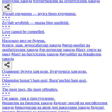
ношудлик ҳақида
#эҳтиёткорлик ва эҳтиётсизлик ҳақида
Зўрлаб севдириш — музга бино қурдириш.
* * *
Zo‘rlab sevdirish — muzga bino qurdirish.
* * *
Love cannot be compelled.
* * *
Насильно мил не будешь.
#севги, ишқ, муносабатлар ҳақида
#меҳр-оқибат ва
оқибатсизлик ҳақида
#эр-хотинлар ҳақида
#бахт, севги ва
омад
#бахт ва бахтсизлик ҳақида
#муҳаббат ва бевафолик
ҳақида
Одамнинг бузуғи ҳам қози, Бузғунчиси ҳам қози.
* * *
Odamning buzug‘i ham qozi, Buzg‘unchisi ham qozi.
* * *
The more laws, the more offenders.
* * *
Где закон, там и преступление.
#яхшилик ва ёмонлик ҳақида
#адолат, инсоф ва инсофсизлик
ҳақида
#амалдорлар ва авом дин вакиллари ҳақида
#адолат,
тенглик
#тенглик ва тенгсизлик ҳақида