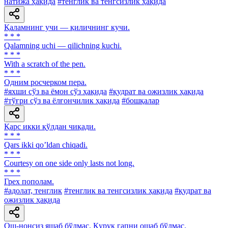
натижа ҳақида
#тенглик ва тенгсизлик ҳақида
Қаламнинг учи — қиличнинг кучи.
* * *
Qalamning uchi — qilichning kuchi.
* * *
With a scratch of the pen.
* * *
Одним росчерком пера.
#яхши сўз ва ёмон сўз ҳақида
#қудрат ва ожизлик ҳақида
#тўғри сўз ва ёлғончилик ҳақида
#бошқалар
Қарс икки қўлдан чиқади.
* * *
Qars ikki qoʼldan chiqadi.
* * *
Courtesy on one side only lasts not long.
* * *
Грех пополам.
#адолат, тенглик
#тенглик ва тенгсизлик ҳақида
#қудрат ва
ожизлик ҳақида
Ош-нонсиз яшаб бўлмас, Қуруқ гапни ошаб бўлмас.