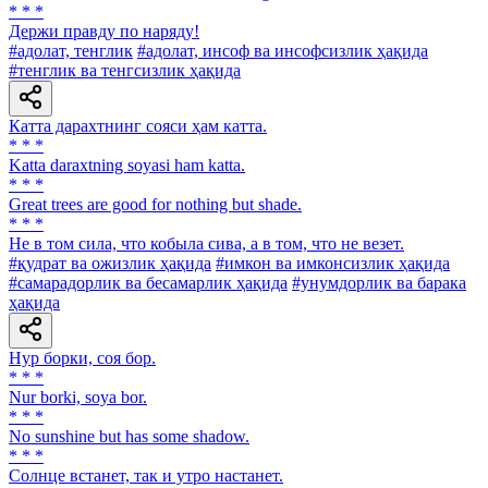
* * *
Держи правду по наряду!
#адолат, тенглик
#адолат, инсоф ва инсофсизлик ҳақида
#тенглик ва тенгсизлик ҳақида
Катта дарахтнинг сояси ҳам катта.
* * *
Katta daraxtning soyasi ham katta.
* * *
Great trees are good for nothing but shade.
* * *
He в том сила, что кобыла сива, а в том, что не везет.
#қудрат ва ожизлик ҳақида
#имкон ва имконсизлик ҳақида
#самарадорлик ва бесамарлик ҳақида
#унумдорлик ва барака
ҳақида
Нур борки, соя бор.
* * *
Nur borki, soya bor.
* * *
No sunshine but has some shadow.
* * *
Солнце встанет, так и утро настанет.