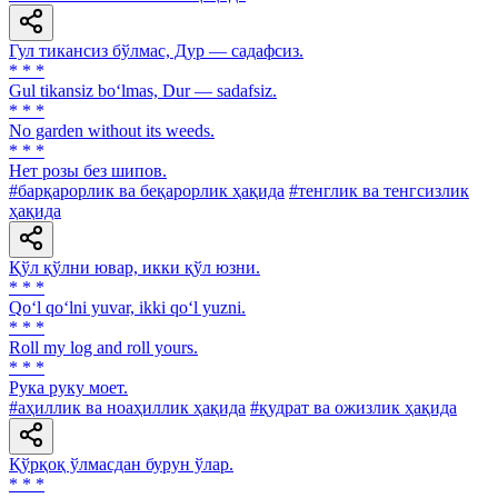
Гул тикансиз бўлмас, Дур — садафсиз.
* * *
Gul tikansiz bo‘lmas, Dur — sadafsiz.
* * *
No garden without its weeds.
* * *
Нет розы без шипов.
#барқарорлик ва беқарорлик ҳақида
#тенглик ва тенгсизлик
ҳақида
Қўл қўлни ювар, икки қўл юзни.
* * *
Qo‘l qo‘lni yuvar, ikki qo‘l yuzni.
* * *
Roll my log and roll yours.
* * *
Рука руку моет.
#аҳиллик ва ноаҳиллик ҳақида
#қудрат ва ожизлик ҳақида
Қўрқоқ ўлмасдан бурун ўлар.
* * *