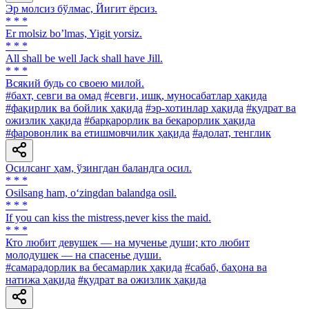
Эр молсиз бўлмас, Йигит ёрсиз.
* * *
Er molsiz boʼlmas, Yigit yorsiz.
* * *
All shall be well Jack shall have Jill.
* * *
Всякий будь со своею милой.
#бахт, севги ва омад
#севги, ишқ, муносабатлар ҳақида
#фақирлик ва бойлик ҳақида
#эр-хотинлар ҳақида
#қудрат ва
ожизлик ҳақида
#барқарорлик ва беқарорлик ҳақида
#фаровонлик ва етишмовчилик ҳақида
#адолат, тенглик
Осилсанг ҳам, ўзингдан баландга осил.
* * *
Osilsang ham, o‘zingdan balandga osil.
* * *
If you can kiss the mistress,never kiss the maid.
* * *
Кто любит девушек — на мученье души; кто любит
молодушек — на спасенье души.
#самарадорлик ва бесамарлик ҳақида
#сабаб, баҳона ва
натижа ҳақида
#қудрат ва ожизлик ҳақида