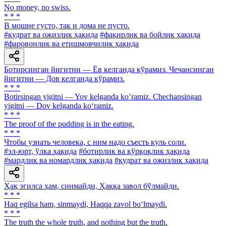
No money, no swiss.
* * *
В мошне густо, так и дома не пусто.
#қудрат ва ожизлик ҳақида
#фақирлик ва бойлик ҳақида
#фаровонлик ва етишмовчилик ҳақида
Ботирсинган йигитни — Ёв келганда кўрамиз. Чечансинган
йигитни — Дов келганда кўрамиз.
* * *
Botirsingan yigitni — Yov kelganda ko’ramiz. Chechansingan
yigitni — Dov kelganda ko‘ramiz.
* * *
The proof of the pudding is in the eating.
* * *
Чтобы узнать человека, с ним надо съесть куль соли.
#эл-юрт, ўлка ҳақида
#ботирлик ва қўрқоқлик ҳақида
#мардлик ва номардлик ҳақида
#қудрат ва ожизлик ҳақида
Ҳақ эгилса ҳам, синмайди, Ҳаққа завол бўлмайди.
* * *
Haq egilsa ham, sinmaydi, Haqqa zavol bo‘lmaydi.
* * *
The truth the whole truth, and nothing but the truth.