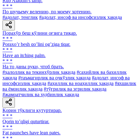
Rub Aladdin's lamp.
* * *
По щучьему велению, по моему хотению.
#адолат, тенглик
#адолат, инсоф ва инсофсизлик ҳақида
Порахўр беш қўлини оғзига тиқар.
* * *
Poraxoʼr besh qoʼlini ogʼziga tiqar.
* * *
Have an itching palm.
* * *
На то даны руки, чтоб брать.
#ҳалоллик ва текинхўрлик ҳақида
#сахийлик ва бахиллик
ҳақида
#таъмагирлик ва очкўзлик ҳақида
#адолат, инсоф ва
инсофсизлик ҳақида
#аҳиллик ва ноаҳиллик ҳақида
#яхшилик
ва ёмонлик ҳақида
#тўғрилик ва эгрилик ҳақида
#жамоатчилик ва худбинлик ҳақида
Қорин тўқлиги қутуртирар.
* * *
Qorin toʼqligi quturtirar.
* * *
Fat paunches have lean pates.
* * *