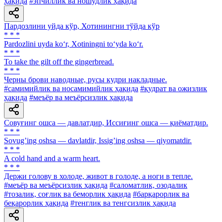
ҳақида
#эпчиллик ва ношудлик ҳақида
Пардозлини уйда кўр, Хотинингни тўйда кўр
* * *
Pardozlini uyda ko‘r, Xotiningni to‘yda ko‘r.
* * *
To take the gilt off the gingerbread.
* * *
Черны брови наводные, русы кудри накладные.
#самимийлик ва носамимийлик ҳақида
#қудрат ва ожизлик
ҳақида
#меъёр ва меъёрсизлик ҳақида
Совуғинг ошса — давлатдир, Иссиғинг ошса — қиёматдир.
* * *
Sovugʼing oshsa — davlatdir, Issigʼing oshsa — qiyomatdir.
* * *
A cold hand and a warm heart.
* * *
Держи голову в холоде, живот в голоде, а ноги в тепле.
#меъёр ва меъёрсизлик ҳақида
#саломатлик, озодалик
#тозалик, соғлик ва беморлик ҳақида
#барқарорлик ва
беқарорлик ҳақида
#тенглик ва тенгсизлик ҳақида