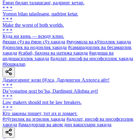
Ёмон билан талашсанг, қадринг кетар.
* * *
Yomon bilan talashsang, qadring ketar.
* * *
Make the worst of both worlds.
* * *
Куда ни кинь — всюду клин.
#яхши сўз ва ёмон сўз ҳақида
#муомила ва қўполлик ҳақида
#донолик ва нодонлик ҳақида
#самарадорлик ва бесамарлик
ҳақида
#сабаб, баҳона ва натижа ҳақида
#андиша ва
андишасизлик ҳақида
#адолат, инсоф ва инсофсизлик ҳақида
#бошқалар
Даъвогаринг қози бўлса, Дардингни Аллоҳга айт!
* * *
Daʼvogaring qozi boʼlsa, Dardingni Аllohga ayt!
* * *
Law makers should not be law breakers.
* * *
Кто законы пишет, тот их и ломает.
#тўғрилик ва эгрилик ҳақида
#адолат, инсоф ва инсофсизлик
ҳақида
#амалдорлар ва авом дин вакиллари ҳақида