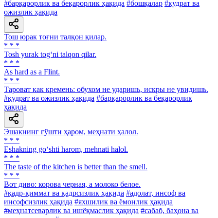
#барқарорлик ва беқарорлик ҳақида
#бошқалар
#қудрат ва
ожизлик ҳақида
Тош юрак тоғни талқон қилар.
* * *
Tosh yurak tog‘ni talqon qilar.
* * *
As hard as a Flint.
* * *
Тароват как кремень: обухом не ударишь, искры не увидишь.
#қудрат ва ожизлик ҳақида
#барқарорлик ва беқарорлик
ҳақида
Эшакнинг гўшти ҳаром, меҳнати ҳалол.
* * *
Eshakning go‘shti harom, mehnati halol.
* * *
The taste of the kitchen is better than the smell.
* * *
Вот диво: корова черная, а молоко белое.
#қадр-қиммат ва қадрсизлик ҳақида
#адолат, инсоф ва
инсофсизлик ҳақида
#яхшилик ва ёмонлик ҳақида
#меҳнатсеварлик ва ишёқмаслик ҳақида
#сабаб, баҳона ва