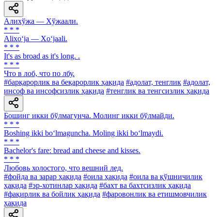
Алихўжа — Хўжаали.
* * *
Alixo‘ja — Xo‘jaali.
* * *
It's as broad as it's long. .
* * *
Что в лоб, что по лбу.
#барқарорлик ва беқарорлик ҳақида
#адолат, тенглик
#адолат,
инсоф ва инсофсизлик ҳақида
#тенглик ва тенгсизлик ҳақида
Бошинг икки бўлмагунча. Молинг икки бўлмайди.
* * *
Boshing ikki bo‘lmaguncha. Moling ikki bo‘lmaydi.
* * *
Bachelor's fare: bread and cheese and kisses.
* * *
Любовь холостого, что вешний лед.
#фойда ва зарар ҳақида
#оила ҳақида
#оила ва қўшничилик
ҳақида
#эр-хотинлар ҳақида
#бахт ва бахтсизлик ҳақида
#фақирлик ва бойлик ҳақида
#фаровонлик ва етишмовчилик
ҳақида