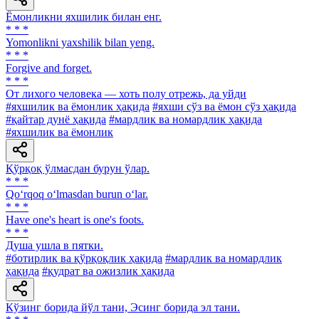
Ёмонликни яхшилик билан енг.
* * *
Yomonlikni yaxshilik bilan yeng.
* * *
Forgive and forget.
* * *
От лихого человека — хоть полу отрежь, да уйди
#яхшилик ва ёмонлик ҳақида
#яхши сўз ва ёмон сўз ҳақида
#қайтар дунё ҳақида
#мардлик ва номардлик ҳақида
#яхшилик ва ёмонлик
Қўрқоқ ўлмасдан бурун ўлар.
* * *
Qo‘rqoq o‘lmasdan burun o‘lar.
* * *
Have one's heart is one's foots.
* * *
Душа ушла в пятки.
#ботирлик ва қўрқоқлик ҳақида
#мардлик ва номардлик
ҳақида
#қудрат ва ожизлик ҳақида
Кўзинг борида йўл тани, Эсинг борида эл тани.