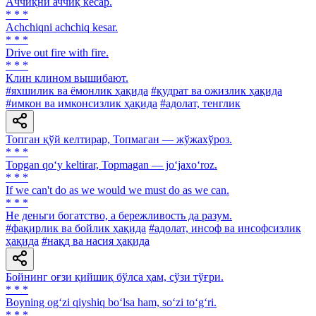
Аччиқни аччиқ кесар.
* * *
Achchiqni achchiq kesar.
* * *
Drive out fire with fire.
* * *
Клин клином вышибают.
#яхшилик ва ёмонлик ҳақида
#қудрат ва ожизлик ҳақида
#имкон ва имконсизлик ҳақида
#адолат, тенглик
Топган қўй келтирар, Топмаган — жўжахўроз.
* * *
Topgan qo‘y keltirar, Topmagan — jo‘jaxo‘roz.
* * *
If we can't do as we would we must do as we can.
* * *
He деньги богатство, а бережливость да разум.
#фақирлик ва бойлик ҳақида
#адолат, инсоф ва инсофсизлик
ҳақида
#нақд ва насия ҳақида
Бойнинг оғзи қийшиқ бўлса ҳам, сўзи тўғри.
* * *
Boyning og‘zi qiyshiq bo‘lsa ham, so‘zi to‘g‘ri.
* * *