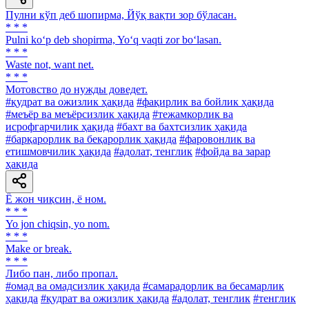
Пулни кўп деб шопирма, Йўқ вақти зор бўласан.
* * *
Pulni ko‘p deb shopirma, Yo‘q vaqti zor bo‘lasan.
* * *
Waste not, want net.
* * *
Мотовство до нужды доведет.
#қудрат ва ожизлик ҳақида
#фақирлик ва бойлик ҳақида
#меъёр ва меъёрсизлик ҳақида
#тежамкорлик ва
исрофгарчилик ҳақида
#бахт ва бахтсизлик ҳақида
#барқарорлик ва беқарорлик ҳақида
#фаровонлик ва
етишмовчилик ҳақида
#адолат, тенглик
#фойда ва зарар
ҳақида
Ё жон чиқсин, ё ном.
* * *
Yo jon chiqsin, yo nom.
* * *
Make or break.
* * *
Либо пан, либо пропал.
#омад ва омадсизлик ҳақида
#самарадорлик ва бесамарлик
ҳақида
#қудрат ва ожизлик ҳақида
#адолат, тенглик
#тенглик