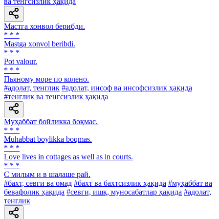
ва тенгсизлик ҳақида
Мастга хонвол берибди.
* * *
Mastga xonvol beribdi.
* * *
Pot valour.
* * *
Пьяному море по колено.
#адолат, тенглик
#адолат, инсоф ва инсофсизлик ҳақида
#тенглик ва тенгсизлик ҳақида
Муҳаббат бойликка боқмас.
* * *
Muhabbat boylikka boqmas.
* * *
Love lives in cottages as well as in courts.
* * *
С милым и в шалаше рай.
#бахт, севги ва омад
#бахт ва бахтсизлик ҳақида
#муҳаббат ва
бевафолик ҳақида
#севги, ишқ, муносабатлар ҳақида
#адолат,
тенглик