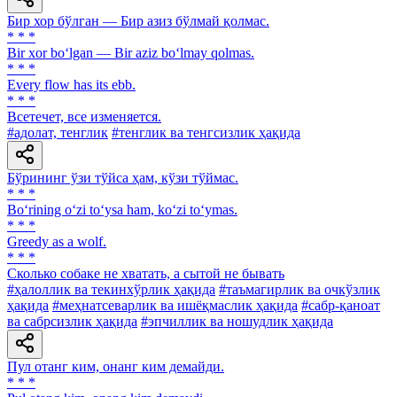
Бир хор бўлган — Бир азиз бўлмай қолмас.
* * *
Bir xor bo‘lgan — Bir aziz bo‘lmay qolmas.
* * *
Every flow has its ebb.
* * *
Всетечет, все изменяется.
#адолат, тенглик
#тенглик ва тенгсизлик ҳақида
Бўрининг ўзи тўйса ҳам, кўзи тўймас.
* * *
Bo‘rining o‘zi to‘ysa ham, ko‘zi to‘ymas.
* * *
Greedy as а wolf.
* * *
Сколько собаке не хватать, а сытой не бывать
#ҳалоллик ва текинхўрлик ҳақида
#таъмагирлик ва очкўзлик
ҳақида
#меҳнатсеварлик ва ишёқмаслик ҳақида
#сабр-қаноат
ва сабрсизлик ҳақида
#эпчиллик ва ношудлик ҳақида
Пул отанг ким, онанг ким демайди.
* * *