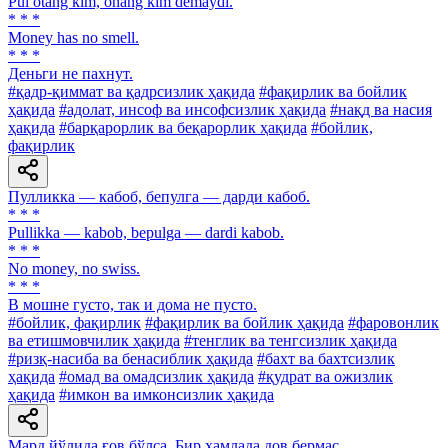
Pul otang kim, onang kim demaydi.
* * *
Money has no smell.
* * *
Деньги не пахнут.
#қадр-қиммат ва қадрсизлик ҳақида
#фақирлик ва бойлик
ҳақида
#адолат, инсоф ва инсофсизлик ҳақида
#нақд ва насия
ҳақида
#барқарорлик ва беқарорлик ҳақида
#бойлик,
фақирлик
Пулликка — кабоб, бепулга — дарди кабоб.
* * *
Pullikka — kabob, bepulga — dardi kabob.
* * *
No money, no swiss.
* * *
В мошне густо, так и дома не пусто.
#бойлик, фақирлик
#фақирлик ва бойлик ҳақида
#фаровонлик
ва етишмовчилик ҳақида
#тенглик ва тенгсизлик ҳақида
#ризқ-насиба ва бенасиблик ҳақида
#бахт ва бахтсизлик
ҳақида
#омад ва омадсизлик ҳақида
#қудрат ва ожизлик
ҳақида
#имкон ва имконсизлик ҳақида
Мард йўлида ғов бўлса, Бир ҳамлада дов бермас.