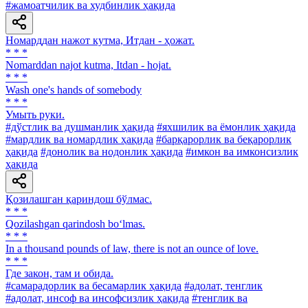
#жамоатчилик ва худбинлик ҳақида
Номарддан нажот кутма, Итдан - ҳожат.
* * *
Nomarddan najot kutma, Itdan - hojat.
* * *
Wash one's hands of somebody
* * *
Умыть руки.
#дўстлик ва душманлик ҳақида
#яхшилик ва ёмонлик ҳақида
#мардлик ва номардлик ҳақида
#барқарорлик ва беқарорлик
ҳақида
#донолик ва нодонлик ҳақида
#имкон ва имконсизлик
ҳақида
Қозилашган қариндош бўлмас.
* * *
Qozilashgan qarindosh bo‘lmas.
* * *
In a thousand pounds of law, there is not an ounce of love.
* * *
Где закон, там и обида.
#самарадорлик ва бесамарлик ҳақида
#адолат, тенглик
#адолат, инсоф ва инсофсизлик ҳақида
#тенглик ва