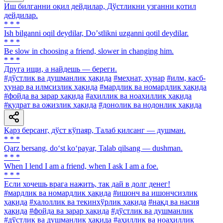
Иш билганни оқил дейдилар, Дўстликни узганни қотил
дейдилар.
* * *
Ish bilganni oqil deydilar, Doʼstlikni uzganni qotil deydilar.
* * *
Be slow in choosing a friend, slower in changing him.
* * *
Друга ищи, а найдешь — береги.
#дўстлик ва душманлик ҳақида
#меҳнат, ҳунар
#илм, касб-
ҳунар ва илмсизлик ҳақида
#мардлик ва номардлик ҳақида
#фойда ва зарар ҳақида
#аҳиллик ва ноаҳиллик ҳақида
#қудрат ва ожизлик ҳақида
#донолик ва нодонлик ҳақида
Қарз берсанг, дўст кўпаяр, Талаб қилсанг — душман.
* * *
Qarz bersang, do‘st ko‘payar, Talab qilsang — dushman.
* * *
When I lend I am a friend, when I ask I am a foe.
* * *
Если хочешь врага нажить, так дай в долг денег!
#мардлик ва номардлик ҳақида
#ишонч ва ишончсизлик
ҳақида
#ҳалоллик ва текинхўрлик ҳақида
#нақд ва насия
ҳақида
#фойда ва зарар ҳақида
#дўстлик ва душманлик
#дўстлик ва душманлик ҳақида
#аҳиллик ва ноаҳиллик