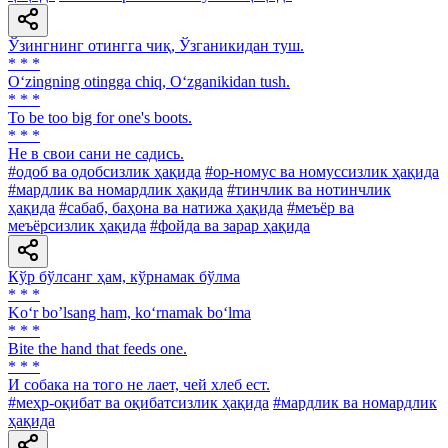
Ўзингнинг отингга чиқ, Ўзганикидан туш.
* * *
O‘zingning otingga chiq, O‘zganikidan tush.
* * *
To be too big for one's boots.
* * *
He в свои сани не садись.
#одоб ва одобсизлик ҳақида
#ор-номус ва номуссизлик ҳақида
#мардлик ва номардлик ҳақида
#тинчлик ва нотинчлик
ҳақида
#сабаб, баҳона ва натижа ҳақида
#меъёр ва
меъёрсизлик ҳақида
#фойда ва зарар ҳақида
Кўр бўлсанг ҳам, кўрнамак бўлма
* * *
Ko‘r bo’lsang ham, ko‘rnamak bo‘lma
* * *
Bite the hand that feeds one.
* * *
И собака на того не лает, чей хлеб ест.
#меҳр-оқибат ва оқибатсизлик ҳақида
#мардлик ва номардлик
ҳақида