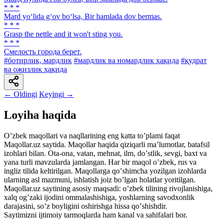
* * *
Mard yo‘lida g‘ov bo‘lsa, Bir hamlada dov bermas.
* * *
Grasp the nettle and it won't sting you.
* * *
Смелость города берет.
#ботирлик, мардлик
#мардлик ва номардлик ҳақида
#қудрат
ва ожизлик ҳақида
← Oldingi
Keyingi →
Loyiha haqida
Oʼzbek maqollari va naqllarining eng katta toʼplami faqat
Maqollar.uz saytida. Maqollar haqida qiziqarli maʼlumotlar, batafsil
izohlari bilan. Ota-ona, vatan, mehnat, ilm, doʼstlik, sevgi, baxt va
yana turli mavzularda jamlangan. Har bir maqol oʼzbek, rus va
ingliz tilida keltirilgan. Maqollarga qoʼshimcha yozilgan izohlarda
ularning asl mazmuni, ishlatish joiz boʼlgan holatlar yoritilgan.
Maqollar.uz saytining asosiy maqsadi: oʼzbek tilining rivojlanishiga,
xalq ogʼzaki ijodini ommalashishiga, yoshlarning savodxonlik
darajasini, soʼz boyligini oshirishga hissa qoʼshishdir.
Saytimizni ijtimoiy tarmoqlarda ham kanal va sahifalari bor.