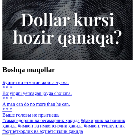
Boshqa maqollar
Бўйингни етмаган жойга чўзма.
* * *
Bo‘yingni yetmagan joyga cho‘zma.
* * *
A man can do no more than he can.
* * *
Выше головы не прыгнешь.
#самарадорлик ва бесамарлик ҳақида
#фақирлик ва бойлик
ҳақида
#имкон ва имконсизлик ҳақида
#имкон, тушкунлик
#эҳтиёткорлик ва эҳтиётсизлик ҳақида