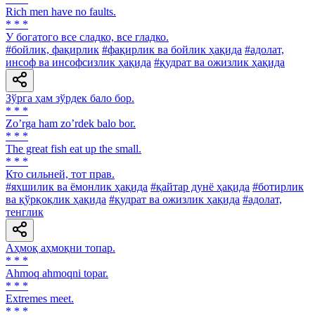
Rich men have no faults.
* * *
У богатого все сладко, все гладко.
#бойлик, фақирлик
#фақирлик ва бойлик ҳақида
#адолат,
инсоф ва инсофсизлик ҳақида
#қудрат ва ожизлик ҳақида
Зўрга ҳам зўрдек бало бор.
* * *
Zoʼrga ham zoʼrdek balo bor.
* * *
The great fish eat up the small.
* * *
Кто сильней, тот прав.
#яхшилик ва ёмонлик ҳақида
#қайтар дунё ҳақида
#ботирлик
ва қўрқоқлик ҳақида
#қудрат ва ожизлик ҳақида
#адолат,
тенглик
Аҳмоқ аҳмоқни топар.
* * *
Ahmoq ahmoqni topar.
* * *
Extremes meet.
* * *