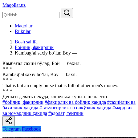
Maqollar.uz
Maqollar
Ruknlar
Bosh sahifa
Бойлик, фақирлик
Kambag‘al saxiy bo‘lar, Boy —
Камбағал сахий бўлар, Бой — бахил.
* * *
Kambag‘al saxiy bo‘lar, Boy — baxil.
* * *
That is but an empty purse that is full of other men's money.
* * *
Деньги девать некуда, кошелька купить не на что.
#бойлик, фақирлик
#фақирлик ва бойлик ҳақида
#сахийлик ва
бахиллик ҳақида
#таъмагирлик ва очкўзлик ҳақида
#мардлик
ва номардлик ҳақида
#адолат, тенглик
Telegram
Facebook