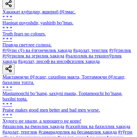
Ҳақиқат қуёшдир, яшириб бўлмас.
* * *
Haqiqat quyoshdir, yashirib boʼlmas.
* * *
Truth fears no colours.
* * *
Правда светлее солнца.
#тўғри сўз ва ёлғончилик ҳақида
#адолат, тенглик
#тўғрилик
#тўғрилик ва эгрилик ҳақида
#ҳалоллик ва текинхўрлик
ҳақида
#адолат, инсоф ва инсофсизлик ҳақида
Мақтамоқчи бўлсанг, сахийни мақта, Топтамоқчи бўлсанг,
бахилни топта.
* * *
Maqtamoqchi boʼlsang, saxiyni maqta, Toptamoqchi boʼlsang,
baxilni topta.
* * *
Praise makes good men better and bad men worse.
* * *
Худого не хвали, а хорошего не кори!
#яхшилик ва ёмонлик ҳақида
#сахийлик ва бахиллик ҳақида
#адолат, тенглик
#самарадорлик ва бесамарлик ҳақида
#тўғри