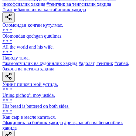
инсофсизлик ҳақида
#тенглик ва тенгсизлик ҳақида
#тажрибакорлик ва калтабинлик ҳақида
Оломондан қочган қутулмас.
* * *
Olomondan qochgan qutulmas.
* * *
All the world and his wife.
* * *
Народу тьма.
#жамоатчилик ва худбинлик ҳақида
#адолат, тенглик
#сабаб,
баҳона ва натижа ҳақида
Унинг пичоғи мой устида.
* * *
Uning pichogʼi moy ustida.
* * *
His bread is buttered on both sides.
* * *
Как сыр в масле кататься.
#фақирлик ва бойлик ҳақида
#ризқ-насиба ва бенасиблик
ҳақида