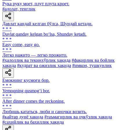
Рука руку моет, плут плута кроет.
#адолат, тенглик
Давлат қандай келган бўлса, Шундай кетади.
* * *
Davlat qanday kelgan bo‘lsa, Shunday ketadi.
* * *
Easy come, easy go.
* * *
Легко нажито — легко прожито.
#ҳалоллик ва текинхўрлик ҳақида
#фақирлик ва бойлик
ҳақида
#қудрат ва ожизлик ҳақида
#имкон, тушкунлик
Емоқнинг қусмоғи бор.
* * *
Yemoqning qusmog‘i bor.
* * *
After dinner comes the reckoning.
* * *
Любишь кататься, люби и саночки возить.
#қайтар дунё ҳақида
#таъмагирлик ва очкўзлик ҳақида
#сахийлик ва бахиллик ҳақида