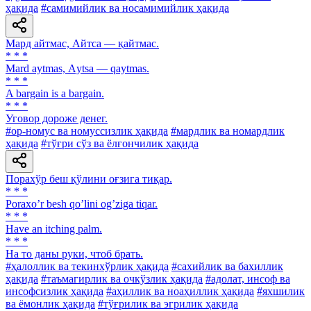
ҳақида
#самимийлик ва носамимийлик ҳақида
Мард айтмас, Айтса — қайтмас.
* * *
Mard aytmas, Аytsa — qaytmas.
* * *
A bargain is a bargain.
* * *
Уговор дороже денег.
#ор-номус ва номуссизлик ҳақида
#мардлик ва номардлик
ҳақида
#тўғри сўз ва ёлғончилик ҳақида
Порахўр беш қўлини оғзига тиқар.
* * *
Poraxoʼr besh qoʼlini ogʼziga tiqar.
* * *
Have an itching palm.
* * *
На то даны руки, чтоб брать.
#ҳалоллик ва текинхўрлик ҳақида
#сахийлик ва бахиллик
ҳақида
#таъмагирлик ва очкўзлик ҳақида
#адолат, инсоф ва
инсофсизлик ҳақида
#аҳиллик ва ноаҳиллик ҳақида
#яхшилик
ва ёмонлик ҳақида
#тўғрилик ва эгрилик ҳақида