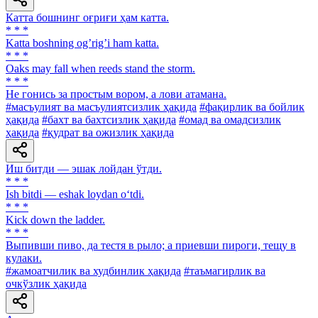
Катта бошнинг оғриғи ҳам катта.
* * *
Katta boshning ogʼrigʼi ham katta.
* * *
Oaks may fall when reeds stand the storm.
* * *
He гонись за простым вором, а лови атамана.
#масъулият ва масъулиятсизлик ҳақида
#фақирлик ва бойлик
ҳақида
#бахт ва бахтсизлик ҳақида
#омад ва омадсизлик
ҳақида
#қудрат ва ожизлик ҳақида
Иш битди — эшак лойдан ўтди.
* * *
Ish bitdi — eshak loydan o‘tdi.
* * *
Kick down the ladder.
* * *
Выпивши пиво, да тестя в рыло; а приевши пироги, тещу в
кулаки.
#жамоатчилик ва худбинлик ҳақида
#таъмагирлик ва
очкўзлик ҳақида