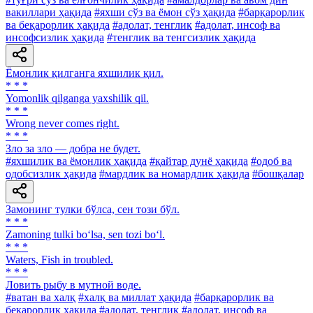
вакиллари ҳақида
#яхши сўз ва ёмон сўз ҳақида
#барқарорлик
ва беқарорлик ҳақида
#адолат, тенглик
#адолат, инсоф ва
инсофсизлик ҳақида
#тенглик ва тенгсизлик ҳақида
Ёмонлик қилганга яхшилик қил.
* * *
Yomonlik qilganga yaxshilik qil.
* * *
Wrong never comes right.
* * *
Зло за зло — добра не будет.
#яхшилик ва ёмонлик ҳақида
#қайтар дунё ҳақида
#одоб ва
одобсизлик ҳақида
#мардлик ва номардлик ҳақида
#бошқалар
Замонинг тулки бўлса, сен този бўл.
* * *
Zamoning tulki bo‘lsa, sen tozi bo‘l.
* * *
Waters, Fish in troubled.
* * *
Ловить рыбу в мутной воде.
#ватан ва халқ
#халқ ва миллат ҳақида
#барқарорлик ва
беқарорлик ҳақида
#адолат, тенглик
#адолат, инсоф ва