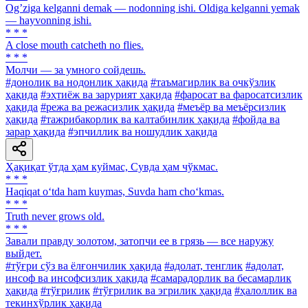
Ogʼziga kelganni demak — nodonning ishi. Oldiga kelganni yemak
— hayvonning ishi.
* * *
A close mouth catcheth no flies.
* * *
Молчи — за умного сойдешь.
#донолик ва нодонлик ҳақида
#таъмагирлик ва очкўзлик
ҳақида
#эҳтиёж ва зарурият ҳақида
#фаросат ва фаросатсизлик
ҳақида
#режа ва режасизлик ҳақида
#меъёр ва меъёрсизлик
ҳақида
#тажрибакорлик ва калтабинлик ҳақида
#фойда ва
зарар ҳақида
#эпчиллик ва ношудлик ҳақида
Ҳақиқат ўтда ҳам куймас, Сувда ҳам чўкмас.
* * *
Haqiqat o‘tda ham kuymas, Suvda ham cho‘kmas.
* * *
Truth never grows old.
* * *
Завали правду золотом, затопчи ее в грязь — все наружу
выйдет.
#тўғри сўз ва ёлғончилик ҳақида
#адолат, тенглик
#адолат,
инсоф ва инсофсизлик ҳақида
#самарадорлик ва бесамарлик
ҳақида
#тўғрилик
#тўғрилик ва эгрилик ҳақида
#ҳалоллик ва
текинхўрлик ҳақида