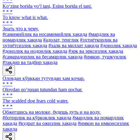
* * *
Ko‘zing borida yo‘l tani, Esing borida el tani.
* * *
To know what is what.
* * *
Знать что к чему.
#самимийлик ва носамимийлик ҳақида
#мардлик ва
номардлик ҳақида
#адолат, тенглик
#эҳтиёткорлик ва
эҳтиётсизлик ҳақида
#халқ ва миллат ҳақида
#донолик ҳақида
#донолик ва нодонлик ҳақида
#эрк ва эрксизлик ҳақида
#самарадорлик ва бесамарлик ҳақида
#имкон, тушкунлик
#тақдир ва тадбир ҳақида
Оловдан қўрққан тутундан ҳам қочар.
* * *
Olovdan qo‘rqqan tutundan ham qochar.
* * *
The scalded dog fears cold water.
* * *
Обжегшись на молоке, будешь дуть и на воду.
#ботирлик ва қўрқоқлик ҳақида
#мардлик ва номардлик
ҳақида
#қудрат ва ожизлик ҳақида
#имкон ва имконсизлик
ҳақида