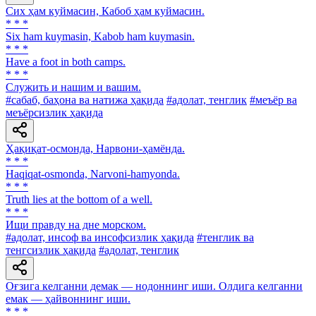
Сих ҳам куймасин, Кабоб ҳам куймасин.
* * *
Six ham kuymasin, Kabob ham kuymasin.
* * *
Have a foot in both camps.
* * *
Служить и нашим и вашим.
#сабаб, баҳона ва натижа ҳақида
#адолат, тенглик
#меъёр ва
меъёрсизлик ҳақида
Ҳақиқат-осмонда, Нарвони-ҳамёнда.
* * *
Haqiqat-osmonda, Narvoni-hamyonda.
* * *
Truth lies at the bottom of a well.
* * *
Ищи правду на дне морском.
#адолат, инсоф ва инсофсизлик ҳақида
#тенглик ва
тенгсизлик ҳақида
#адолат, тенглик
Оғзига келганни демак — нодоннинг иши. Олдига келганни
емак — ҳайвоннинг иши.
* * *