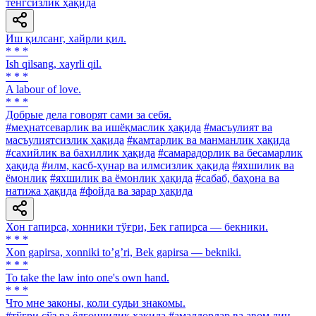
тенгсизлик ҳақида
Иш қилсанг, хайрли қил.
* * *
Ish qilsang, xayrli qil.
* * *
A labour of love.
* * *
Добрые дела говорят сами за себя.
#меҳнатсеварлик ва ишёқмаслик ҳақида
#масъулият ва
масъулиятсизлик ҳақида
#камтарлик ва манманлик ҳақида
#сахийлик ва бахиллик ҳақида
#самарадорлик ва бесамарлик
ҳақида
#илм, касб-ҳунар ва илмсизлик ҳақида
#яхшилик ва
ёмонлик
#яхшилик ва ёмонлик ҳақида
#сабаб, баҳона ва
натижа ҳақида
#фойда ва зарар ҳақида
Хон гапирса, хонники тўғри, Бек гапирса — бекники.
* * *
Xon gapirsa, xonniki toʼgʼri, Bek gapirsa — bekniki.
* * *
To take the law into one's own hand.
* * *
Что мне законы, коли судьи знакомы.
#тўғри сўз ва ёлғончилик ҳақида
#амалдорлар ва авом дин