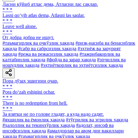
Ласни қўйиб атлас дема, Атласни лас сақлар.
* * *
Lasni qo‘yib atlas dema, Atlasni las saqlar.
* * *
Leave well alone.
* * *
От добра добра не ищут.
#таъмагирлик ва очкўзлик ҳақида
#ризқ-насиба ва бенасиблик
ҳақида
#сабр ва сабрсизлик ҳақида
#эҳтиёж ва зарурият
ҳақида
#режа ва режасизлик ҳақида
#тажрибакорлик ва
калтабинлик ҳақида
#фойда ва зарар ҳақида
#эпчиллик ва
ношудлик ҳақида
#эҳтиёткорлик ва эҳтиётсизлик ҳақида
Пора дўзаҳ эшигини очар.
* * *
Pora do‘zah eshigini ochar.
* * *
There is no redemption from hell.
* * *
За взятки не по голове гладят, а куда надо садят.
#яхшилик ва ёмонлик ҳақида
#тўғрилик ва эгрилик ҳақида
#ҳалоллик ва текинхўрлик ҳақида
#адолат, инсоф ва
инсофсизлик ҳақида
#амалдорлар ва авом дин вакиллари
ҳақида
#таъмагирлик ва очкўзлик ҳақида