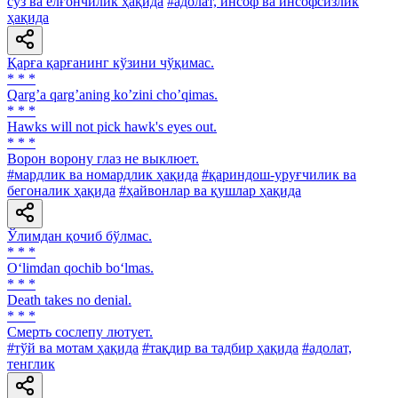
сўз ва ёлғончилик ҳақида
#адолат, инсоф ва инсофсизлик
ҳақида
Қарға қарғанинг кўзини чўқимас.
* * *
Qargʼa qargʼaning koʼzini choʼqimas.
* * *
Hawks will not pick hawk's eyes out.
* * *
Ворон ворону глаз не выклюет.
#мардлик ва номардлик ҳақида
#қариндош-уруғчилик ва
бегоналик ҳақида
#ҳайвонлар ва қушлар ҳақида
Ўлимдан қочиб бўлмас.
* * *
O‘limdan qochib bo‘lmas.
* * *
Death takes no denial.
* * *
Смерть сослепу лютует.
#тўй ва мотам ҳақида
#тақдир ва тадбир ҳақида
#адолат,
тенглик