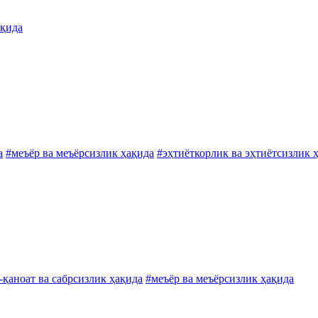
ақида
а
#меъёр ва меъёрсизлик ҳақида
#эҳтиёткорлик ва эҳтиётсизлик 
-қаноат ва сабрсизлик ҳақида
#меъёр ва меъёрсизлик ҳақида