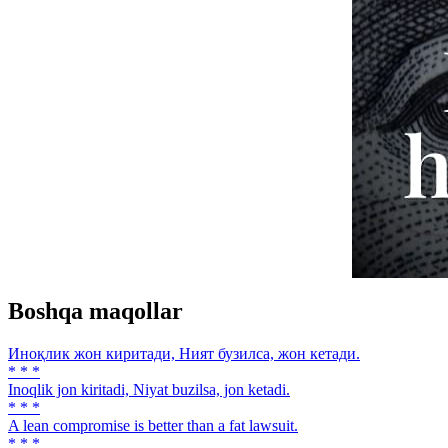
Boshqa maqollar
Иноқлик жон киритади, Ният бузилса, жон кетади.
* * *
Inoqlik jon kiritadi, Niyat buzilsa, jon ketadi.
* * *
A lean compromise is better than a fat lawsuit.
* * *