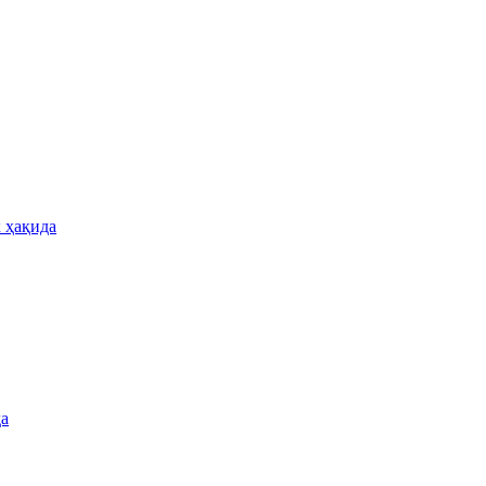
 ҳақида
да