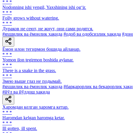
* * *
Nodonning ishi yengil, Yaxshining ishi og‘ir.
* * *
Folly grows without watering.
* * *
Дураков не сеют, не жнут, они сами родятся.
#яхшилик ва ёмонлик ҳақида
#одоб ва одобсизлик ҳақида
#дон
Ёмон илон тегирмон бошида айланар.
* * *
Yomon ilon tegirmon boshida aylanar.
* * *
There is a snake in the grass.
* * *
Змею выше глаз не подымай.
#яхшилик ва ёмонлик ҳақида
#барқарорлик ва беқарорлик ҳақи
#йўл ва йўлдош ҳақида
Ҳаромдан келган ҳаромга кетар.
* * *
Haromdan kelgan haromga ketar.
* * *
Ill gotten, ill spent.