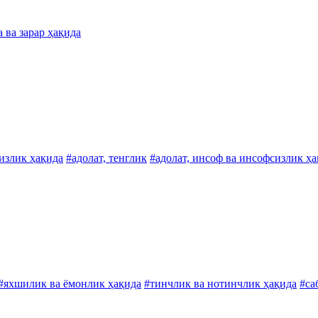
 ва зарар ҳақида
сизлик ҳақида
#адолат, тенглик
#адолат, инсоф ва инсофсизлик ҳ
#яхшилик ва ёмонлик ҳақида
#тинчлик ва нотинчлик ҳақида
#са