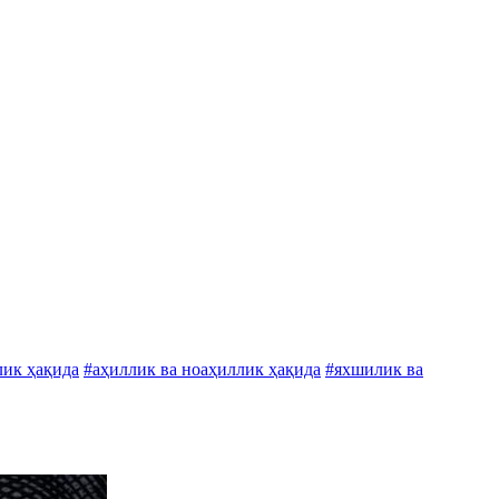
лик ҳақида
#аҳиллик ва ноаҳиллик ҳақида
#яхшилик ва