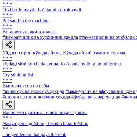
* * *
O‘zi bo‘lolmaydi, bo‘lganni ko‘rolmaydi.
* * *
Put sand in the machine.
* * *
Вставлять палки в колеса.
#жамоатчилик ва худбинлик ҳақида
#таъмагирлик ва очкўзлик 
Уйдаги сирни кўчада айтма, Кўчада айтиб, ғамини тортма.
* * *
Uydagi sirni ko‘chada aytma, Ko‘chada aytib, g‘amini tortma.
* * *
Cry stinking fish.
* * *
Выносить cop из избы.
#яхши сўз ва ёмон сўз ҳақида
#мамнунлик ва афсусланиш ҳақи
#ишонч ва ишончсизлик ҳақида
#фойда ва зарар ҳақида
#жамоа
Насия ема гўштни, Тешиб чиқар тўшни.
* * *
Nasiya yema go‘shtni, Teshib chiqar to‘shni.
* * *
The gentleman that pays the rent.