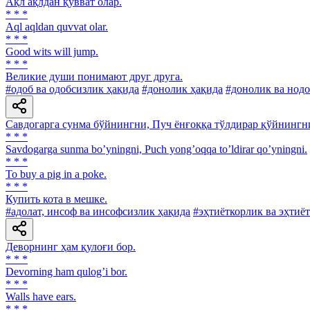
Ақл ақлдан қувват олар.
* * *
Aql aqldan quvvat olar.
* * *
Good wits will jump.
* * *
Великие души понимают друг друга.
#одоб ва одобсизлик ҳақида
#донолик ҳақида
#донолик ва нод
Савдогарга сунма бўйнингни, Пуч ёнғоққа тўлдирар қўйнингн
* * *
Savdogarga sunma boʼyningni, Puch yongʼoqqa toʼldirar qoʼyningni.
* * *
To buy a pig in a poke.
* * *
Купить кота в мешке.
#адолат, инсоф ва инсофсизлик ҳақида
#эҳтиёткорлик ва эҳтиё
Деворнинг ҳам қулоғи бор.
* * *
Devorning ham qulogʼi bor.
* * *
Walls have ears.
* * *