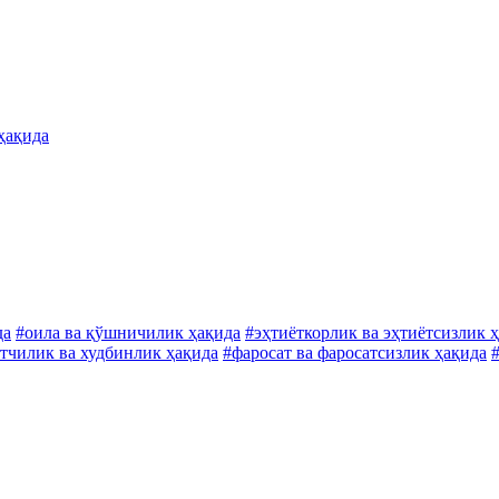
ҳақида
да
#оила ва қўшничилик ҳақида
#эҳтиёткорлик ва эҳтиётсизлик 
тчилик ва худбинлик ҳақида
#фаросат ва фаросатсизлик ҳақида