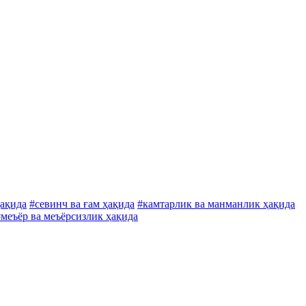
ҳақида
#севинч ва ғам ҳақида
#камтарлик ва манманлик ҳақида
#меъёр ва меъёрсизлик ҳақида