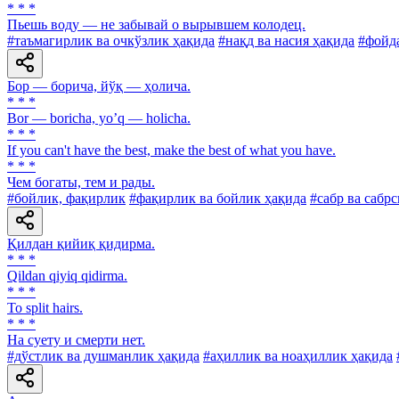
* * *
Пьешь воду — не забывай о вырывшем колодец.
#таъмагирлик ва очкўзлик ҳақида
#нақд ва насия ҳақида
#фойда
Бор — борича, йўқ — ҳолича.
* * *
Bor — boricha, yoʼq — holicha.
* * *
If you can't have the best, make the best of what you have.
* * *
Чем богаты, тем и рады.
#бойлик, фақирлик
#фақирлик ва бойлик ҳақида
#сабр ва сабр
Қилдан қийиқ қидирма.
* * *
Qildan qiyiq qidirma.
* * *
To split hairs.
* * *
Ha суету и смерти нет.
#дўстлик ва душманлик ҳақида
#аҳиллик ва ноаҳиллик ҳақида