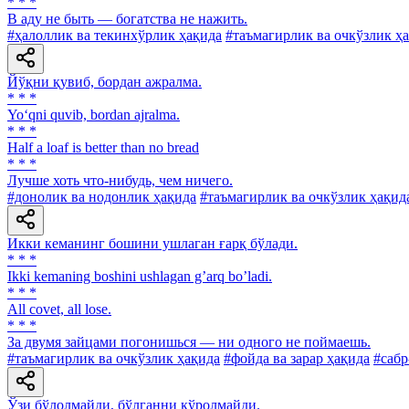
* * *
В аду не быть — богатства не нажить.
#ҳалоллик ва текинхўрлик ҳақида
#таъмагирлик ва очкўзлик ҳ
Йўқни қувиб, бордан ажралма.
* * *
Yo‘qni quvib, bordan ajralma.
* * *
Half a loaf is better than no bread
* * *
Лучше хоть что-нибудь, чем ничего.
#донолик ва нодонлик ҳақида
#таъмагирлик ва очкўзлик ҳақид
Икки кеманинг бошини ушлаган ғарқ бўлади.
* * *
Ikki kemaning boshini ushlagan gʼarq boʼladi.
* * *
All covet, all lose.
* * *
За двумя зайцами погонишься — ни одного не поймаешь.
#таъмагирлик ва очкўзлик ҳақида
#фойда ва зарар ҳақида
#сабр
Ўзи бўлолмайди, бўлганни кўролмайди.