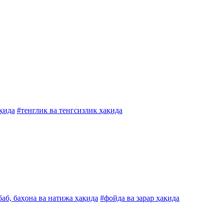
ақида
#тенглик ва тенгсизлик ҳақида
баб, баҳона ва натижа ҳақида
#фойда ва зарар ҳақида