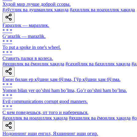
Худой мир лучше доброй ссоры.
#дўстлик ва душманлик ҳақида
#аҳиллик ва ноаҳиллик ҳақида
Ғаразлик — маразлик.
* * *
G‘arazlik — marazlik.
* * *
To put a spoke in one's wheel.
* * *
Ставить палки в колеса.
#яхшилик ва ёмонлик ҳақида
#сахийлик ва бахиллик ҳақида
#а
Ёмон билан ер қўшни ҳам бўлма, Гўр қўшни ҳам бўлма.
* * *
Yomon bilan yer qoʼshni ham boʼlma, Goʼr qoʼshni ham boʼlma.
* * *
Evil communications corrupt good manners.
* * *
С кем поведешься, от того и наберешься.
#аҳиллик ва ноаҳиллик ҳақида
#яхшилик ва ёмонлик ҳақида
#о
Нодоннинг иши енгил, Яхшининг иши оғир.