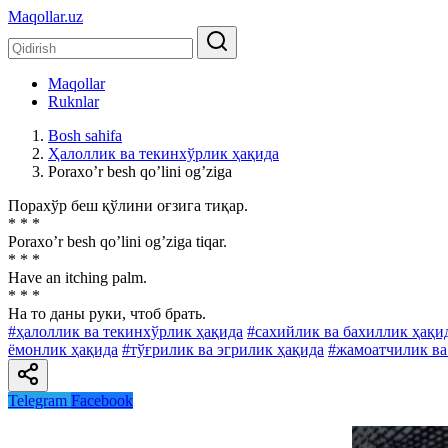
Maqollar.uz
Maqollar
Ruknlar
Bosh sahifa
Ҳалоллик ва текинхўрлик ҳақида
Poraxoʼr besh qoʼlini ogʼziga
Порахўр беш қўлини оғзига тиқар.
* * *
Poraxoʼr besh qoʼlini ogʼziga tiqar.
* * *
Have an itching palm.
* * *
На то даны руки, чтоб брать.
#ҳалоллик ва текинхўрлик ҳақида
#сахийлик ва бахиллик ҳақи
ёмонлик ҳақида
#тўғрилик ва эгрилик ҳақида
#жамоатчилик ва
Telegram
Facebook