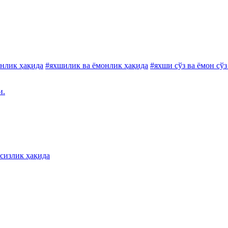
онлик ҳақида
#яхшилик ва ёмонлик ҳақида
#яхши сўз ва ёмон сўз
и.
тсизлик ҳақида