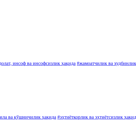
долат, инсоф ва инсофсизлик ҳақида
#жамоатчилик ва худбинлик
ила ва қўшничилик ҳақида
#эҳтиёткорлик ва эҳтиётсизлик ҳақи