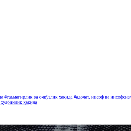
да
#таъмагирлик ва очкўзлик ҳақида
#адолат, инсоф ва инсофсиз
 худбинлик ҳақида