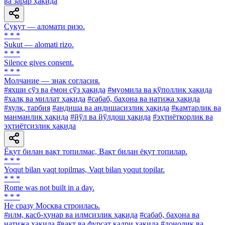
ва зарар ҳақида
Сукут — аломати ризо.
* * *
Sukut — alomati rizo.
* * *
Silence gives consent.
* * *
Молчание — знак согласия.
#яхши сўз ва ёмон сўз ҳақида
#муомила ва қўполлик ҳақида
#халқ ва миллат ҳақида
#сабаб, баҳона ва натижа ҳақида
#хулқ, тарбия
#андиша ва андишасизлик ҳақида
#камтарлик ва
манманлик ҳақида
#йўл ва йўлдош ҳақида
#эҳтиёткорлик ва
эҳтиётсизлик ҳақида
Ёқут билан вақт топилмас, Вақт билан ёқут топилар.
* * *
Yoqut bilan vaqt topilmas, Vaqt bilan yoqut topilar.
* * *
Rome was not built in a day.
* * *
He сразу Москва строилась.
#илм, касб-ҳунар ва илмсизлик ҳақида
#сабаб, баҳона ва
натижа ҳақида
#вақт ва фурсат қадри ҳақида
#донолик ва