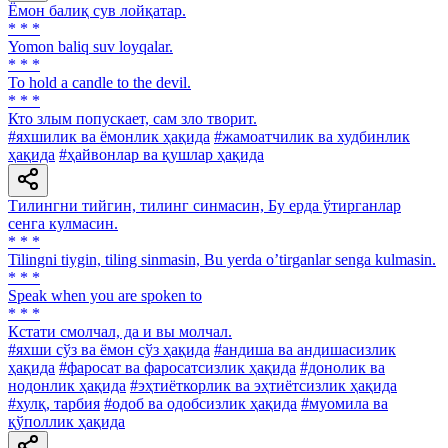
Ёмон балиқ сув лойқатар.
* * *
Yomon baliq suv loyqalar.
* * *
To hold a candle to the devil.
* * *
Кто злым попускает, сам зло творит.
#яхшилик ва ёмонлик ҳақида
#жамоатчилик ва худбинлик
ҳақида
#ҳайвонлар ва қушлар ҳақида
Тилингни тийгин, тилинг синмасин, Бу ерда ўтирганлар
сенга кулмасин.
* * *
Tilingni tiygin, tiling sinmasin, Bu yerda oʼtirganlar senga kulmasin.
* * *
Speak when you are spoken to
* * *
Кстати смолчал, да и вы молчал.
#яхши сўз ва ёмон сўз ҳақида
#андиша ва андишасизлик
ҳақида
#фаросат ва фаросатсизлик ҳақида
#донолик ва
нодонлик ҳақида
#эҳтиёткорлик ва эҳтиётсизлик ҳақида
#хулқ, тарбия
#одоб ва одобсизлик ҳақида
#муомила ва
қўполлик ҳақида