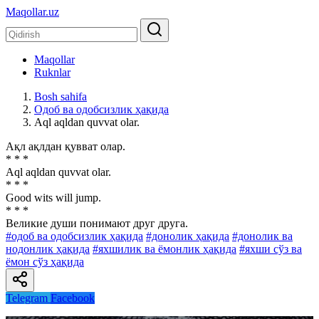
Maqollar.uz
Maqollar
Ruknlar
Bosh sahifa
Одоб ва одобсизлик ҳақида
Aql aqldan quvvat olar.
Ақл ақлдан қувват олар.
* * *
Aql aqldan quvvat olar.
* * *
Good wits will jump.
* * *
Великие души понимают друг друга.
#одоб ва одобсизлик ҳақида
#донолик ҳақида
#донолик ва
нодонлик ҳақида
#яхшилик ва ёмонлик ҳақида
#яхши сўз ва
ёмон сўз ҳақида
Telegram
Facebook