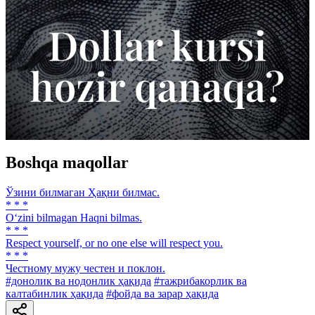
Boshqa maqollar
Ўзини билмаган Ҳақни билмас.
* * *
O‘zini bilmagan Haqni bilmas.
* * *
Respect yourself, or no one else will respect you.
* * *
Честному мужу честен и поклон.
#донолик ва нодонлик ҳақида
#тажрибакорлик ва
калтабинлик ҳақида
#фойда ва зарар ҳақида