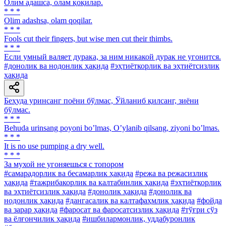
Олим адашса, олам қоқилар.
* * *
Olim adashsa, olam qoqilar.
* * *
Fools cut their fingers, but wise men cut their thimbs.
* * *
Если умный валяет дурака, за ним никакой дурак не угонится.
#донолик ва нодонлик ҳақида
#эҳтиёткорлик ва эҳтиётсизлик
ҳақида
Беҳуда уринсанг поёни бўлмас, Ўйланиб қилсанг, зиёни
бўлмас.
* * *
Behuda urinsang poyoni boʼlmas, Oʼylanib qilsang, ziyoni boʼlmas.
* * *
It is no use pumping a dry well.
* * *
За мухой не угоняешься с топором
#самарадорлик ва бесамарлик ҳақида
#режа ва режасизлик
ҳақида
#тажрибакорлик ва калтабинлик ҳақида
#эҳтиёткорлик
ва эҳтиётсизлик ҳақида
#донолик ҳақида
#донолик ва
нодонлик ҳақида
#дангасалик ва калтафаҳмлик ҳақида
#фойда
ва зарар ҳақида
#фаросат ва фаросатсизлик ҳақида
#тўғри сўз
ва ёлғончилик ҳақида
#ишбилармонлик, уддабуронлик