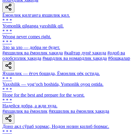
Ёмонлик қилганга яхшилик қил.
* * *
Yomonlik qilganga yaxshilik qil.
* * *
Wrong never comes right.
* * *
Зло за зло — добра не будет.
#яхшилик ва ёмонлик ҳақида
#қайтар дунё ҳақида
#одоб ва
одобсизлик ҳақида
#мардлик ва номардлик ҳақида
#бошқалар
Яхшилик — ёғоч бошида, Ёмонлик оёқ остида.
* * *
Yaxshilik — yog‘och boshida, Yomonlik oyoq ostida.
* * *
Hope for the best and prepare for the worst.
* * *
Надейся добра, а жди худа.
#яхшилик ва ёмонлик
#яхшилик ва ёмонлик ҳақида
Доно ақл сўраб ҳормас, Нодон нозин қилиб бормас.
* * *