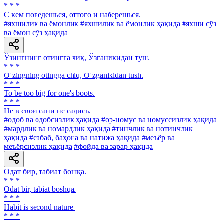
* * *
С кем поведешься, оттого и наберешься.
#яхшилик ва ёмонлик
#яхшилик ва ёмонлик ҳақида
#яхши сўз
ва ёмон сўз ҳақида
Ўзингнинг отингга чиқ, Ўзганикидан туш.
* * *
O‘zingning otingga chiq, O‘zganikidan tush.
* * *
To be too big for one's boots.
* * *
He в свои сани не садись.
#одоб ва одобсизлик ҳақида
#ор-номус ва номуссизлик ҳақида
#мардлик ва номардлик ҳақида
#тинчлик ва нотинчлик
ҳақида
#сабаб, баҳона ва натижа ҳақида
#меъёр ва
меъёрсизлик ҳақида
#фойда ва зарар ҳақида
Одат бир, табиат бошқа.
* * *
Odat bir, tabiat boshqa.
* * *
Habit is second nature.
* * *