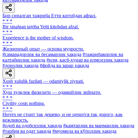
Бир синалган тажриба Етти китобдан афзал.
* * *
Bir sinalgan tajriba Yetti kitobdan afzal.
* * *
Experience is the mother of wisdom.
* * *
Жизненный опыт — основа мудрости.
#самарадорлик ва бесамарлик ҳақида
#тажрибакорлик ва
калтабинлик ҳақида
#илм, касб-ҳунар ва илмсизлик ҳақида
#донолик ҳақида
#фойда ва зарар ҳақида
Xush xulqlik fazilati — odamiylik ziynati.
* * *
Хуш хулқлик фазилати — одамийлик зийнати.
* * *
Civility costs nothing.
* * *
Ничто не стоит так дешево, и не ценится так дорого, как
вежливость.
#одоб ва одобсизлик ҳақида
#камтарлик ва манманлик ҳақида
#тарбия ва одат ҳақида
#муомила ва қўполлик ҳақида