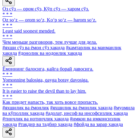
Оз сўз — ором сўз, Кўп сўз — ҳаром сўз.
* * *
Oz so‘z — orom so‘z, Ko‘p so‘z — harom so‘z.
* * *
Least said soonest mended.
* * *
Чем меньше разговоров, тем лучше для дела.
#яхши сўз ва ёмон сўз ҳақида
#камтарлик ва манманлик
ҳақида
#донолик ва нодонлик ҳақида
Ёмоннинг балосига, қайга борай давосига.
* * *
Yomonning balosiga, qayga boray davosiga.
* * *
It is easier to raise the devil than to lay him.
* * *
Как придет напасть, так хоть вовсе пропасть.
#яхшилик ва ёмонлик
#яхшилик ва ёмонлик ҳақида
#муомила
ва қўполлик ҳақида
#адолат, инсоф ва инсофсизлик ҳақида
#тинчлик ва нотинчлик ҳақида
#имкон ва имконсизлик
ҳақида
#тақдир ва тадбир ҳақида
#фойда ва зарар ҳақида