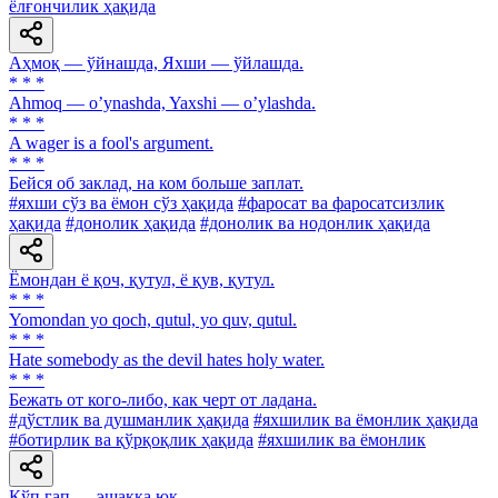
ёлғончилик ҳақида
Аҳмоқ — ўйнашда, Яхши — ўйлашда.
* * *
Аhmoq — oʼynashda, Yaxshi — oʼylashda.
* * *
A wager is a fool's argument.
* * *
Бейся об заклад, на ком больше заплат.
#яхши сўз ва ёмон сўз ҳақида
#фаросат ва фаросатсизлик
ҳақида
#донолик ҳақида
#донолик ва нодонлик ҳақида
Ёмондан ё қоч, қутул, ё қув, қутул.
* * *
Yomondan yo qoch, qutul, yo quv, qutul.
* * *
Hate somebody as the devil hates holy water.
* * *
Бежать от кого-либо, как черт от ладана.
#дўстлик ва душманлик ҳақида
#яхшилик ва ёмонлик ҳақида
#ботирлик ва қўрқоқлик ҳақида
#яхшилик ва ёмонлик
Кўп гап — эшакка юк.