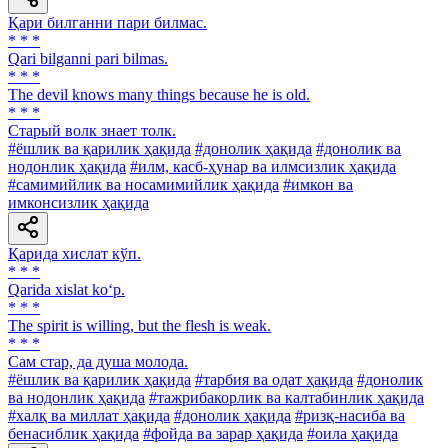
Қари билганни пари билмас.
* * *
Qari bilganni pari bilmas.
* * *
The devil knows many things because he is old.
* * *
Старый волк знает толк.
#ёшлик ва қарилик ҳақида
#донолик ҳақида
#донолик ва
нодонлик ҳақида
#илм, касб-ҳунар ва илмсизлик ҳақида
#самимийлик ва носамимийлик ҳақида
#имкон ва
имконсизлик ҳақида
Қарида хислат кўп.
* * *
Qarida xislat ko‘p.
* * *
The spirit is willing, but the flesh is weak.
* * *
Сам стар, да душа молода.
#ёшлик ва қарилик ҳақида
#тарбия ва одат ҳақида
#донолик
ва нодонлик ҳақида
#тажрибакорлик ва калтабинлик ҳақида
#халқ ва миллат ҳақида
#донолик ҳақида
#ризқ-насиба ва
бенасиблик ҳақида
#фойда ва зарар ҳақида
#оила ҳақида