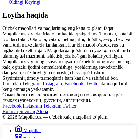
← Oldingi
Keyingi →
Loyiha haqida
Oʼzbek maqollari va naqllarining eng katta toʼplami faqat
Maqollar.uz saytida. Maqollar haqida qiziqarli maʼlumotlar, batafsil
izohlari bilan. Ota-ona, vatan, mehnat, ilm, doʼstlik, sevgi, baxt va
yana turli mavzularda jamlangan. Har bir maqol oʼzbek, rus va
ingliz tilida keltirilgan. Maqollarga qoʼshimcha yozilgan izohlarda
ularning asl mazmuni, ishlatish joiz boʼlgan holatlar yoritilgan.
Maqollar.uz saytining asosiy maqsadi: oʼzbek tilining rivojlanishiga,
xalq ogʼzaki ijodini ommalashishiga, yoshlarning savodxonlik
darajasini, soʼz boyligini oshirishga hissa qoʼshishdir.
Saytimizni ijtimoiy tarmoqlarda ham kanal va sahifalari bor.
Jumladan
Telegram
,
Instagram
,
Facebook
,
Twitter
'da maqollarni
keng ommaga yetkazamiz.
Самая большая коллекция пословиц и поговорок на трёх
языках (узбекский, русский, английский).
Facebook
Instagram
Telegram
Twitter
Ruknlar
Sitemap
Aloqa
© 2026 Maqollar.uz — oʼzbek xalq maqollari toʼplami
Maqollar