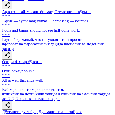
Ақлсиз — айтмасанг билмас, Очмасанг — кўрмас.
* * *
Aqlsiz — aytmasang bilmas, Ochmasang — ko‘rmas.
* * *
Fools and bairns should not see half-done work.
* * *
Глупый да малый, что ни увидят, то и просят.
#фаросат ва фаросатсизлик ҳақида
#донолик ва нодонлик
ҳақида
Охири бахайр бўлсин.
* * *
Oxiri baxayr boʼlsin.
* * *
All is well that ends well.
* * *
Всё хорошо, что хорошо кончается.
#тинчлик ва нотинчлик ҳақида
#яхшилик ва ёмонлик ҳақида
#сабаб, баҳона ва натижа ҳақида
Дўстингга дўст бўл, Душманингга — зийрак.