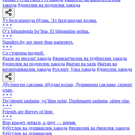
ҳақида
#донолик ва нодонлик ҳақида
Ўз билганингда бўлма. Эл билганидан қолма.
* * *
Oʼz bilganingda boʼlma. El bilganidan qolma.
* * *
Standers-by see more than gamesters.
* * *
Co стороны видней.
#халқ ва миллат ҳақида
#жамоатчилик ва худбинлик ҳақида
#донолик ва нодонлик ҳақида
#ватан ва халқ
#ватан ва
ватанпарварлик ҳақида
#эл-юрт, ўлка ҳақида
#донолик ҳақида
Дўстингни сақлама, йўлдан қолар, Душманни сақлама, сиринг
олар.
* * *
Doʼstingni saqlama, yoʼldan qolar, Dushmanni saqlama, siring olar.
* * *
Friends are thieves of time.
* * *
Вор крадет деньги, а друг — время.
#дўстлик ва душманлик ҳақида
#яхшилик ва ёмонлик ҳақида
#дўстлик ва душманлик