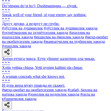
* * *
Do‘stingga do‘st bo‘l, Dushmaningga — ziyrak.
* * *
Speak well of your friend, ol your enemy say nothing.
* * *
Другу дружи, а недругу не груби.
#дўстлик ва душманлик
#дўстлик ва душманлик ҳақида
#эҳтиёткорлик ва эҳтиётсизлик ҳақида
#аҳиллик ва
ноаҳиллик ҳақида
#яхшилик ва ёмонлик ҳақида
#меҳр-оқибат
ва оқибатсизлик ҳақида
#жамоатчилик ва худбинлик ҳақида
#донолик ҳақида
Хотин еттига чиқса, Етти уйнинг калитини ола чиқар.
* * *
Xotin yettiga chiqsa, Yetti uyning kalitini ola chiqar.
* * *
A woman conceals what she knows not.
* * *
И дура жена мужу правды не скажет.
#меҳр-оқибат ва оқибатсизлик ҳақида
#сабаб, баҳона ва
натижа ҳақида
#донолик ва нодонлик ҳақида
#оила ва
қўшничилик ҳақида