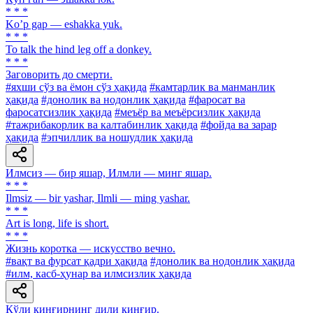
* * *
Koʼp gap — eshakka yuk.
* * *
To talk the hind leg off a donkey.
* * *
Заговорить до смерти.
#яхши сўз ва ёмон сўз ҳақида
#камтарлик ва манманлик
ҳақида
#донолик ва нодонлик ҳақида
#фаросат ва
фаросатсизлик ҳақида
#меъёр ва меъёрсизлик ҳақида
#тажрибакорлик ва калтабинлик ҳақида
#фойда ва зарар
ҳақида
#эпчиллик ва ношудлик ҳақида
Илмсиз — бир яшар, Илмли — минг яшар.
* * *
Ilmsiz — bir yashar, Ilmli — ming yashar.
* * *
Art is long, life is short.
* * *
Жизнь коротка — искусство вечно.
#вақт ва фурсат қадри ҳақида
#донолик ва нодонлик ҳақида
#илм, касб-ҳунар ва илмсизлик ҳақида
Қўли қинғирнинг дили қинғир.