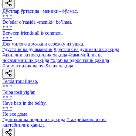
Дўстлар ўртасида «меники» бўлмас.
* * *
Doʼstlar oʼrtasida «meniki» boʼlmas.
* * *
Between friends all is common.
* * *
Для милого дружка и сережку из ушка.
#дўстлик ва душманлик
#дўстлик ва душманлик ҳақида
#аҳиллик ва ноаҳиллик ҳақида
#самимийлик ва
носамимийлик ҳақида
#одоб ва одобсизлик ҳақида
#таъмагирлик ва очкўзлик ҳақида
Телба тош йиғар.
* * *
Telba tosh yig‘ar.
* * *
Have bats in the belfry.
* * *
He все дома.
#донолик ва нодонлик ҳақида
#тажрибакорлик ва
калтабинлик ҳақида