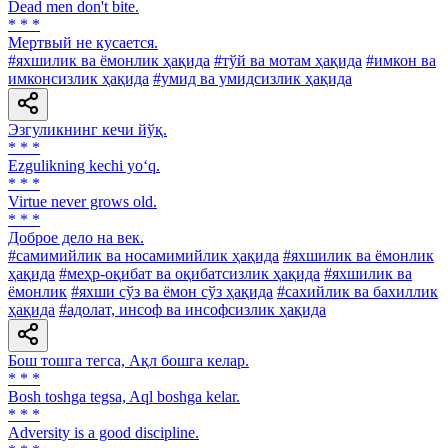
Dead men don't bite.
* * *
Мертвый не кусается.
#яхшилик ва ёмонлик ҳақида
#тўй ва мотам ҳақида
#имкон ва
имконсизлик ҳақида
#умид ва умидсизлик ҳақида
Эзгуликнинг кечи йўқ.
* * *
Ezgulikning kechi yo‘q.
* * *
Virtue never grows old.
* * *
Доброе дело на век.
#самимийлик ва носамимийлик ҳақида
#яхшилик ва ёмонлик
ҳақида
#меҳр-оқибат ва оқибатсизлик ҳақида
#яхшилик ва
ёмонлик
#яхши сўз ва ёмон сўз ҳақида
#сахийлик ва бахиллик
ҳақида
#адолат, инсоф ва инсофсизлик ҳақида
Бош тошга тегса, Ақл бошга келар.
* * *
Bosh toshga tegsa, Aql boshga kelar.
* * *
Adversity is a good discipline.