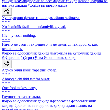
ҳақида
#самарадорлик ва бесамарлик ҳақида
#сабаб, баҳона ва
натижа ҳақида
#фойда ва зарар ҳақида
Хушхулқлик фазилати — одамийлик зийнати.
* * *
Xushxulqlik fazilati — odamiylik ziynati.
* * *
Civility costs nothing.
* * *
Ничто не стоит так дешево, и не ценится так дорого, как
вежливость.
#одоб ва одобсизлик ҳақида
#муомила ва қўполлик ҳақида
#тўғрилик
#тўғри сўз ва ёлғончилик ҳақида
Аҳмоқ элчи икки тарафни бузар.
* * *
Ahmoq elchi ikki tarafni buzar.
* * *
One fool makes many.
* * *
Глупость заразительна.
#одоб ва одобсизлик ҳақида
#фаросат ва фаросатсизлик
ҳақида
#донолик ва нодонлик ҳақида
#дангасалик ва
калтафаҳмлик ҳақида