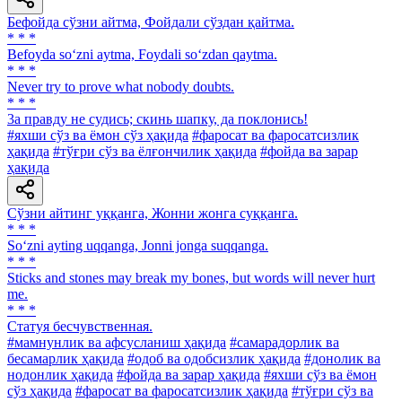
Бефойда сўзни айтма, Фойдали сўздан қайтма.
* * *
Befoyda so‘zni aytma, Foydali so‘zdan qaytma.
* * *
Never try to prove what nobody doubts.
* * *
3a правду не судись; скинь шапку, да поклонись!
#яхши сўз ва ёмон сўз ҳақида
#фаросат ва фаросатсизлик
ҳақида
#тўғри сўз ва ёлғончилик ҳақида
#фойда ва зарар
ҳақида
Сўзни айтинг уққанга, Жонни жонга суққанга.
* * *
So‘zni ayting uqqanga, Jonni jonga suqqanga.
* * *
Sticks and stones may break my bones, but words will never hurt
me.
* * *
Статуя бесчувственная.
#мамнунлик ва афсусланиш ҳақида
#самарадорлик ва
бесамарлик ҳақида
#одоб ва одобсизлик ҳақида
#донолик ва
нодонлик ҳақида
#фойда ва зарар ҳақида
#яхши сўз ва ёмон
сўз ҳақида
#фаросат ва фаросатсизлик ҳақида
#тўғри сўз ва