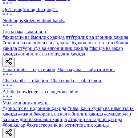
* * *
Qoʼli qingʼirning dili qingʼir.
* * *
Nothing is stolen without hands.
* * *
Где кража, там и вор.
#яхшилик ва ёмонлик ҳақида
#тўғрилик ва эгрилик ҳақида
#ишонч ва ишончсизлик ҳақида
#ҳалоллик ва текинхўрлик
ҳақида
#тўғри сўз ва ёлғончилик ҳақида
#фойда ва зарар
ҳақида
#эпчиллик ва ношудлик ҳақида
Чала табиб — офати жон, Чала мулла — офати имон.
* * *
Chala tabib — ofati jon, Chala mulla — ofati imon.
* * *
A little knowledge is a dangerous thing.
* * *
Малые знания вредны.
#донолик ва нодонлик ҳақида
#илм, касб-ҳунар ва илмсизлик
ҳақида
#тажрибакорлик ва калтабинлик ҳақида
#амалдорлар
ва авом дин вакиллари ҳақида
#тақдир ва тадбир ҳақида
#бошқалар
#эҳтиёткорлик ва эҳтиётсизлик ҳақида