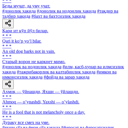
* * *
Беды мучат, да уму учат.
#донолик ҳақида
#донолик ва нодонлик ҳақида
#тақдир ва
тадбир ҳақида
#бахт ва бахтсизлик ҳақида
Қари ит кўп йўл билар.
* * *
Qari it ko‘p yo‘l bilar.
* * *
An old dog barks not in vain.
* * *
Старый ворон не каркнет мимо.
#донолик ва нодонлик ҳақида
#илм, касб-ҳунар ва илмсизлик
ҳақида
#тажрибакорлик ва калтабинлик ҳақида
#имкон ва
имконсизлик ҳақида
#фойда ва зарар ҳақида
Аҳмоқ — ўйнашди, Яхши — ўйлашди.
* * *
Аhmoq — oʼynashdi, Yaxshi — oʼylashdi.
* * *
He is a fool that is not melancholy once a day.
* * *
Дураку все смех на уме.
#яхши сўз ва ёмон сўз ҳақида
#фаросат ва фаросатсизлик