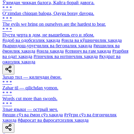
Ўзимдан чиққан балога, Қайга борай давога.
* * *
O‘zimdan chiqqan baloga, Qayga boray davoga.
* * *
The evils we bring on ourselves are the hardest to bear.
* * *
Пусти черта в дом, не вышебешь его и лбом.
#одоб ва одобсизлик ҳақида
#оила ва қўшничилик ҳақида
#қариндош-уруғчилик ва бегоналик ҳақида
#яхшилик ва
ёмонлик ҳақида
#оила ҳақида
#севинч ва ғам ҳақида
#тарбия
ва одат ҳақида
#тинчлик ва нотинчлик ҳақида
#қудрат ва
ожизлик ҳақида
Заҳар тил — қиличдан ёмон.
* * *
Zahar til — qilichdan yomon.
* * *
Words cut more than swords.
* * *
Злые языки — острый меч.
#яхши сўз ва ёмон сўз ҳақида
#тўғри сўз ва ёлғончилик
ҳақида
#фаросат ва фаросатсизлик ҳақида