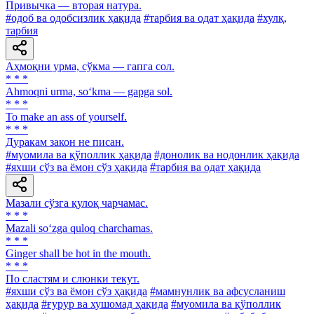
Привычка — вторая натура.
#одоб ва одобсизлик ҳақида
#тарбия ва одат ҳақида
#хулқ,
тарбия
Аҳмоқни урма, сўкма — гапга сол.
* * *
Ahmoqni urma, so‘kma — gapga sol.
* * *
To make an ass of yourself.
* * *
Дуракам закон не писан.
#муомила ва қўполлик ҳақида
#донолик ва нодонлик ҳақида
#яхши сўз ва ёмон сўз ҳақида
#тарбия ва одат ҳақида
Мазали сўзга қулоқ чарчамас.
* * *
Mazali so‘zga quloq charchamas.
* * *
Ginger shall be hot in the mouth.
* * *
По сластям и слюнки текут.
#яхши сўз ва ёмон сўз ҳақида
#мамнунлик ва афсусланиш
ҳақида
#ғурур ва хушомад ҳақида
#муомила ва қўполлик