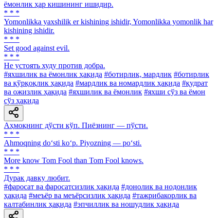
ёмонлик ҳар кишининг ишидир.
* * *
Yomonlikka yaxshilik er kishining ishidir, Yomonlikka yomonlik har
kishining ishidir.
* * *
Set good against evil.
* * *
He устоять худу против добра.
#яхшилик ва ёмонлик ҳақида
#ботирлик, мардлик
#ботирлик
ва қўрқоқлик ҳақида
#мардлик ва номардлик ҳақида
#қудрат
ва ожизлик ҳақида
#яхшилик ва ёмонлик
#яхши сўз ва ёмон
сўз ҳақида
Аҳмоқнинг дўсти кўп. Пиёзнинг — пўсти.
* * *
Ahmoqning do‘sti ko‘p. Piyozning — po‘sti.
* * *
More know Tom Fool than Тоm Fool knows.
* * *
Дурак давку любит.
#фаросат ва фаросатсизлик ҳақида
#донолик ва нодонлик
ҳақида
#меъёр ва меъёрсизлик ҳақида
#тажрибакорлик ва
калтабинлик ҳақида
#эпчиллик ва ношудлик ҳақида