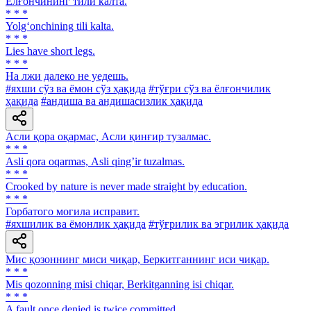
Ёлғончининг тили калта.
* * *
Yolg‘onchining tili kalta.
* * *
Lies have short legs.
* * *
На лжи далеко не уедешь.
#яхши сўз ва ёмон сўз ҳақида
#тўғри сўз ва ёлғончилик
ҳақида
#андиша ва андишасизлик ҳақида
Асли қора оқармас, Асли қинғир тузалмас.
* * *
Аsli qora oqarmas, Аsli qingʼir tuzalmas.
* * *
Crooked by nature is never made straight by education.
* * *
Горбатого могила исправит.
#яхшилик ва ёмонлик ҳақида
#тўғрилик ва эгрилик ҳақида
Мис қозоннинг миси чиқар, Беркитганнинг иси чиқар.
* * *
Mis qozonning misi chiqar, Berkitganning isi chiqar.
* * *
A fault once denied is twice committed.