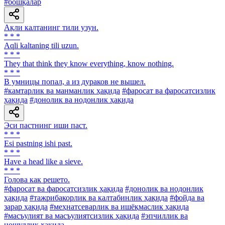
#бошқалар
Ақли калтанинг тили узун.
* * *
Аqli kaltaning tili uzun.
* * *
They that think they know everything, know nothing.
* * *
В умницы попал, а из дураков не вышел.
#камтарлик ва манманлик ҳақида
#фаросат ва фаросатсизлик
ҳақида
#донолик ва нодонлик ҳақида
Эси пастнинг иши паст.
* * *
Esi pastning ishi past.
* * *
Have a head like a sieve.
* * *
Голова как решето.
#фаросат ва фаросатсизлик ҳақида
#донолик ва нодонлик
ҳақида
#тажрибакорлик ва калтабинлик ҳақида
#фойда ва
зарар ҳақида
#меҳнатсеварлик ва ишёқмаслик ҳақида
#масъулият ва масъулиятсизлик ҳақида
#эпчиллик ва
ношудлик ҳақида