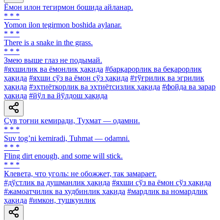
Ёмон илон тегирмон бошида айланар.
* * *
Yomon ilon tegirmon boshida aylanar.
* * *
There is a snake in the grass.
* * *
Змею выше глаз не подымай.
#яхшилик ва ёмонлик ҳақида
#барқарорлик ва беқарорлик
ҳақида
#яхши сўз ва ёмон сўз ҳақида
#тўғрилик ва эгрилик
ҳақида
#эҳтиёткорлик ва эҳтиётсизлик ҳақида
#фойда ва зарар
ҳақида
#йўл ва йўлдош ҳақида
Сув тоғни кемиради, Туҳмат — одамни.
* * *
Suv togʼni kemiradi, Tuhmat — odamni.
* * *
Fling dirt enough, and some will stick.
* * *
Клевета, что уголь: не обожжет, так замарает.
#дўстлик ва душманлик ҳақида
#яхши сўз ва ёмон сўз ҳақида
#жамоатчилик ва худбинлик ҳақида
#мардлик ва номардлик
ҳақида
#имкон, тушкунлик