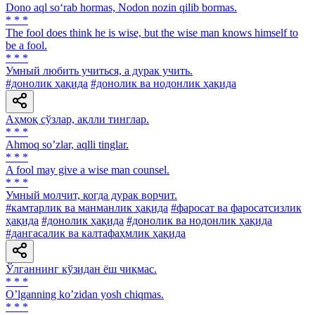
Dono aql so‘rab hormas, Nodon nozin qilib bormas.
* * *
The fool does think he is wise, but the wise man knows himself to
be a fool.
* * *
Умный любить учиться, а дурак учить.
#донолик ҳақида
#донолик ва нодонлик ҳақида
Аҳмоқ сўзлар, ақлли тинглар.
* * *
Аhmoq soʼzlar, aqlli tinglar.
* * *
A fool may give a wise man counsel.
* * *
Умный молчит, когда дурак ворчит.
#камтарлик ва манманлик ҳақида
#фаросат ва фаросатсизлик
ҳақида
#донолик ҳақида
#донолик ва нодонлик ҳақида
#дангасалик ва калтафаҳмлик ҳақида
Ўлганнинг кўзидан ёш чиқмас.
* * *
Oʼlganning koʼzidan yosh chiqmas.
* * *