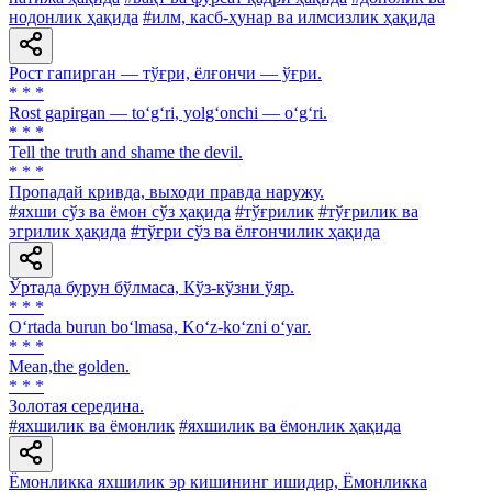
нодонлик ҳақида
#илм, касб-ҳунар ва илмсизлик ҳақида
Рост гапирган — тўғри, ёлғончи — ўғри.
* * *
Rost gapirgan — to‘g‘ri, yolg‘onchi — o‘g‘ri.
* * *
Tell the truth and shame the devil.
* * *
Пропадай кривда, выходи правда наружу.
#яхши сўз ва ёмон сўз ҳақида
#тўғрилик
#тўғрилик ва
эгрилик ҳақида
#тўғри сўз ва ёлғончилик ҳақида
Ўртада бурун бўлмаса, Кўз-кўзни ўяр.
* * *
O‘rtada burun bo‘lmasa, Ko‘z-ko‘zni o‘yar.
* * *
Mean,the golden.
* * *
Золотая середина.
#яхшилик ва ёмонлик
#яхшилик ва ёмонлик ҳақида
Ёмонликка яхшилик эр кишининг ишидир, Ёмонликка