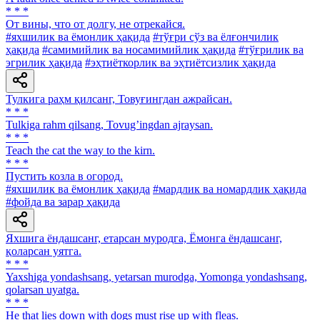
* * *
От вины, что от долгу, не отрекайся.
#яхшилик ва ёмонлик ҳақида
#тўғри сўз ва ёлғончилик
ҳақида
#самимийлик ва носамимийлик ҳақида
#тўғрилик ва
эгрилик ҳақида
#эҳтиёткорлик ва эҳтиётсизлик ҳақида
Тулкига раҳм қилсанг, Товуғингдан ажрайсан.
* * *
Tulkiga rahm qilsang, Tovugʼingdan ajraysan.
* * *
Teach the cat the way to the kirn.
* * *
Пустить козла в огород.
#яхшилик ва ёмонлик ҳақида
#мардлик ва номардлик ҳақида
#фойда ва зарар ҳақида
Яхшига ёндашсанг, етарсан муродга, Ёмонга ёндашсанг,
қоларсан уятга.
* * *
Yaxshiga yondashsang, yetarsan murodga, Yomonga yondashsang,
qolarsan uyatga.
* * *
He that lies down with dogs must rise up with fleas.