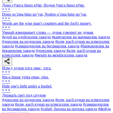
Доно сўзига бино қўяр, Нодон ўзига бино қўяр.
* * *
Dono soʼziga bino qoʼyar, Nodon oʼziga bino qoʼyar.
* * *
Words are the wise man's counters and the fool's money.
* * *
Умный взвешивает слова — дурак говорит не думая.
#одоб ва одобсизлик ҳақида
#камтарлик ва манманлик ҳақида
#донолик ва нодонлик ҳақида
#илм, касб-ҳунар ва илмсизлик
ҳақида
#самарадорлик ва бесамарлик ҳақида
#барқарорлик ва
беқарорлик ҳақида
#донолик ҳақида
#илм, касб-ҳунар ва
илмсизлик ҳақида
#меъёр ва меъёрсизлик ҳақида
Илм-у ҳунар елга эмас, элга.
* * *
Ilm-u hunar yelga emas, elga.
* * *
Hide one's light under a bushel.
* * *
Держать свет под спудом
#донолик ва нодонлик ҳақида
#илм, касб-ҳунар ва илмсизлик
ҳақида
#илм, касб-ҳунар ва илмсизлик ҳақида
#самарадорлик
ва бесамарлик ҳақида
#сабаб, баҳона ва натижа ҳақида
#фойда