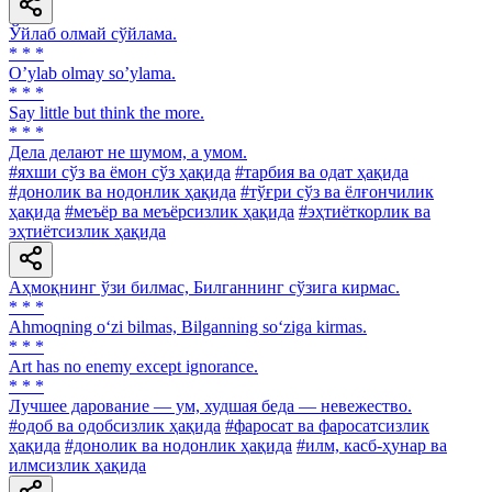
Ўйлаб олмай сўйлама.
* * *
Oʼylab olmay soʼylama.
* * *
Say little but think the more.
* * *
Дела делают не шумом, а умом.
#яхши сўз ва ёмон сўз ҳақида
#тарбия ва одат ҳақида
#донолик ва нодонлик ҳақида
#тўғри сўз ва ёлғончилик
ҳақида
#меъёр ва меъёрсизлик ҳақида
#эҳтиёткорлик ва
эҳтиётсизлик ҳақида
Аҳмоқнинг ўзи билмас, Билганнинг сўзига кирмас.
* * *
Ahmoqning o‘zi bilmas, Bilganning so‘ziga kirmas.
* * *
Art has no enemy except ignorance.
* * *
Лучшее дарование — ум, худшая беда — невежество.
#одоб ва одобсизлик ҳақида
#фаросат ва фаросатсизлик
ҳақида
#донолик ва нодонлик ҳақида
#илм, касб-ҳунар ва
илмсизлик ҳақида