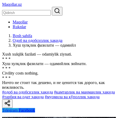
Maqollar.uz
Maqollar
Ruknlar
Bosh sahifa
Одоб ва одобсизлик ҳақида
Хуш хулқлик фазилати — одамийл
Xush xulqlik fazilati — odamiylik ziynati.
* * *
Хуш хулқлик фазилати — одамийлик зийнати.
* * *
Civility costs nothing.
* * *
Ничто не стоит так дешево, и не ценится так дорого, как
вежливость.
#одоб ва одобсизлик ҳақида
#камтарлик ва манманлик ҳақида
#тарбия ва одат ҳақида
#муомила ва қўполлик ҳақида
Telegram
Facebook