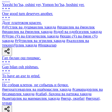
* * *
Yaxshi boʼlsa, oshini yer, Yomon boʼlsa, boshini yer.
* * *
One good turn deserves another.
* * *
Долг платежом красен.
#дўстлик ва душманлик ҳақида
#яхшилик ва ёмонлик
#яхшилик ва ёмонлик ҳақида
#одоб ва одобсизлик ҳақида
#тўғри сўз ва ёлғончилик ҳақида
#яхши сўз ва ёмон сўз
ҳақида
#тўғрилик ва эгрилик ҳақида
#ҳалоллик ва
текинхўрлик ҳақида
#бошқалар
Гап билан ош пишмас.
* * *
Gap bilan osh pishmas.
* * *
To have an axe to grind.
* * *
He собрав клепок, не собьешь и бочки.
#меҳнатсеварлик ва ишёқмаслик ҳақида
#самарадорлик ва
бесамарлик ҳақида
#сабаб, баҳона ва натижа ҳақида
#камтарлик ва манманлик ҳақида
#меҳр, оқибат
#меҳнат,
ҳунар