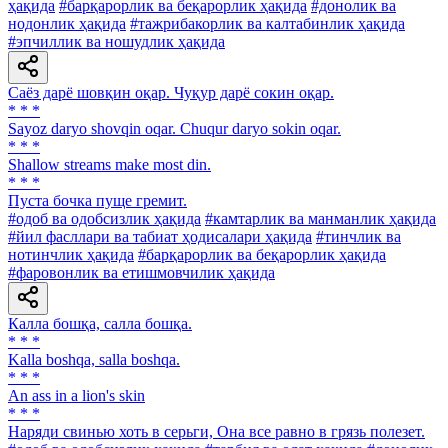
ҳақида
#барқарорлик ва беқарорлик ҳақида
#донолик ва
нодонлик ҳақида
#тажрибакорлик ва калтабинлик ҳақида
#эпчиллик ва ношудлик ҳақида
Саёз дарё шовқин оқар. Чуқур дарё сокин оқар.
* * *
Sayoz daryo shovqin oqar. Chuqur daryo sokin oqar.
* * *
Shallow streams make most din.
* * *
Пуста бочка пуще гремит.
#одоб ва одобсизлик ҳақида
#камтарлик ва манманлик ҳақида
#йил фасллари ва табиат ҳодисалари ҳақида
#тинчлик ва
нотинчлик ҳақида
#барқарорлик ва беқарорлик ҳақида
#фаровонлик ва етишмовчилик ҳақида
Калла бошқа, салла бошқа.
* * *
Kalla boshqa, salla boshqa.
* * *
An ass in a lion's skin
* * *
Наряди свинью хоть в серьги, Она все равно в грязь полезет.