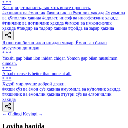
* * *
Как придет напасть, так хоть вовсе пропасть.
#яхшилик ва ёмонлик
#яхшилик ва ёмонлик ҳақида
#муомила
ва қўполлик ҳақида
#адолат, инсоф ва инсофсизлик ҳақида
#тинчлик ва нотинчлик ҳақида
#имкон ва имконсизлик
ҳақида
#тақдир ва тадбир ҳақида
#фойда ва зарар ҳақида
Яхши гап билан илон инидан чиқар, Ёмон гап билан
мусулмон динидан.
* * *
Yaxshi gap bilan ilon inidan chiqar, Yomon gap bilan musulmon
dinidan.
* * *
A bad excuse is better than none at all.
* * *
Худой мир лучше доброй драки.
#яхши сўз ва ёмон сўз ҳақида
#муомила ва қўполлик ҳақида
#яхшилик ва ёмонлик ҳақида
#тўғри сўз ва ёлғончилик
ҳақида
← Oldingi
Keyingi →
Loyiha haqida