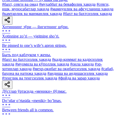
#бахт, севги ва омад
#муҳаббат ва бевафолик ҳақида
#севги,
ишқ, муносабатлар ҳақида
#мамнунлик ва афсусланиш ҳақида
#камтарлик ва манманлик ҳақида
#бахт ва бахтсизлик ҳақида
Хотиннинг зўри — йигитнинг шўри.
* * *
Xotinning zoʼri — yigitning shoʼri.
* * *
Be pinned to one’s wife’s apron strings.
* * *
Быть под каблуком у жены.
#бахт ва бахтсизлик ҳақида
#қадр-қиммат ва қадрсизлик
ҳақида
#муомила ва қўполлик ҳақида
#оила ҳақида
#эр-
хотинлар ҳақида
#меҳр-оқибат ва оқибатсизлик ҳақида
#сабаб,
баҳона ва натижа ҳақида
#андиша ва андишасизлик ҳақида
#тенглик ва тенгсизлик ҳақида
#фойда ва зарар ҳақида
Дўстлар ўртасида «меники» бўлмас.
* * *
Doʼstlar oʼrtasida «meniki» boʼlmas.
* * *
Between friends all is common.
* * *