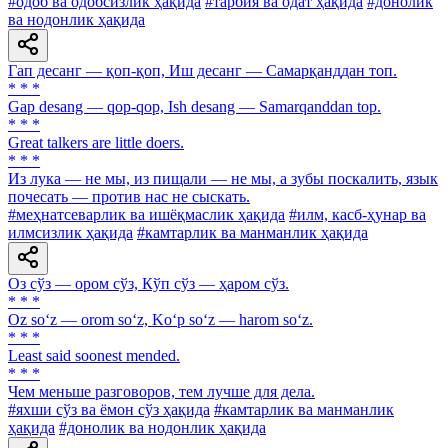
#одоб ва одобсизлик ҳақида
#тарбия ва одат ҳақида
#донолик
ва нодонлик ҳақида
Гап десанг — қоп-қоп, Иш десанг — Самарқанддан топ.
* * *
Gap desang — qop-qop, Ish desang — Samarqanddan top.
* * *
Great talkers are little doers.
* * *
Из лука — не мы, из пищали — не мы, а зубы поскалить, язык
почесать — против нас не сыскать.
#меҳнатсеварлик ва ишёқмаслик ҳақида
#илм, касб-ҳунар ва
илмсизлик ҳақида
#камтарлик ва манманлик ҳақида
Оз сўз — ором сўз, Кўп сўз — ҳаром сўз.
* * *
Oz so‘z — orom so‘z, Ko‘p so‘z — harom so‘z.
* * *
Least said soonest mended.
* * *
Чем меньше разговоров, тем лучше для дела.
#яхши сўз ва ёмон сўз ҳақида
#камтарлик ва манманлик
ҳақида
#донолик ва нодонлик ҳақида