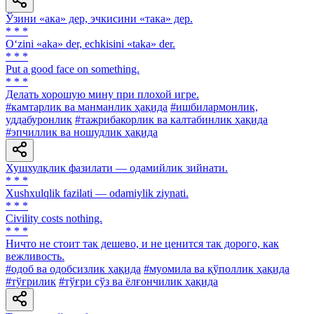
Ўзини «ака» дер, эчкисини «така» дер.
* * *
O‘zini «aka» der, echkisini «taka» der.
* * *
Put a good face on something.
* * *
Делать хорошую мину при плохой игре.
#камтарлик ва манманлик ҳақида
#ишбилармонлик,
уддабуронлик
#тажрибакорлик ва калтабинлик ҳақида
#эпчиллик ва ношудлик ҳақида
Хушхулқлик фазилати — одамийлик зийнати.
* * *
Xushxulqlik fazilati — odamiylik ziynati.
* * *
Civility costs nothing.
* * *
Ничто не стоит так дешево, и не ценится так дорого, как
вежливость.
#одоб ва одобсизлик ҳақида
#муомила ва қўполлик ҳақида
#тўғрилик
#тўғри сўз ва ёлғончилик ҳақида