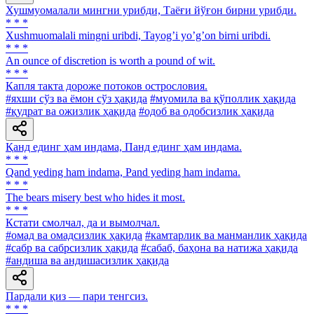
Хушмуомалали мингни урибди, Таёғи йўғон бирни урибди.
* * *
Xushmuomalali mingni uribdi, Tayogʼi yoʼgʼon birni uribdi.
* * *
An ounce of discretion is worth a pound of wit.
* * *
Капля такта дороже потоков острословия.
#яхши сўз ва ёмон сўз ҳақида
#муомила ва қўполлик ҳақида
#қудрат ва ожизлик ҳақида
#одоб ва одобсизлик ҳақида
Қанд единг ҳам индама, Панд единг ҳам индама.
* * *
Qand yeding ham indama, Pand yeding ham indama.
* * *
The bears misery best who hides it most.
* * *
Кстати смолчал, да и вымолчал.
#омад ва омадсизлик ҳақида
#камтарлик ва манманлик ҳақида
#сабр ва сабрсизлик ҳақида
#сабаб, баҳона ва натижа ҳақида
#андиша ва андишасизлик ҳақида
Пардали қиз — пари тенгсиз.
* * *