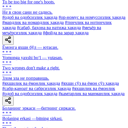
To be too big for one's boots.
* * *
He в свои сани не садись.
#одоб ва одобсизлик ҳақида
#ор-номус ва номуссизлик ҳақида
#мардлик ва номардлик ҳақида
#тинчлик ва нотинчлик
ҳақида
#сабаб, баҳона ва натижа ҳақида
#меъёр ва
меъёрсизлик ҳақида
#фойда ва зарар ҳақида
Ёмонга яхши бўл — ютасан.
* * *
Yomonga yaxshi bo‘l — yutasan.
* * *
Two wrongs don't make a right.
* * *
Злом зла не поправишь.
#яхшилик ва ёмонлик ҳақида
#яхши сўз ва ёмон сўз ҳақида
#сабр-қаноат ва сабрсизлик ҳақида
#яхшилик ва ёмонлик
#одоб ва одобсизлик ҳақида
#камтарлик ва манманлик ҳақида
Боланинг эркаси —битнинг сиркаси.
* * *
Bolaning erkasi —bitning sirkasi.
* * *