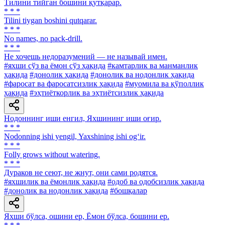
Тилини тийган бошини қутқарар.
* * *
Tilini tiygan boshini qutqarar.
* * *
No names, no pack-drill.
* * *
He хочешь недоразумений — не называй имен.
#яхши сўз ва ёмон сўз ҳақида
#камтарлик ва манманлик
ҳақида
#донолик ҳақида
#донолик ва нодонлик ҳақида
#фаросат ва фаросатсизлик ҳақида
#муомила ва қўполлик
ҳақида
#эҳтиёткорлик ва эҳтиётсизлик ҳақида
Нодоннинг иши енгил, Яхшининг иши оғир.
* * *
Nodonning ishi yengil, Yaxshining ishi og‘ir.
* * *
Folly grows without watering.
* * *
Дураков не сеют, не жнут, они сами родятся.
#яхшилик ва ёмонлик ҳақида
#одоб ва одобсизлик ҳақида
#донолик ва нодонлик ҳақида
#бошқалар
Яхши бўлса, ошини ер, Ёмон бўлса, бошини ер.