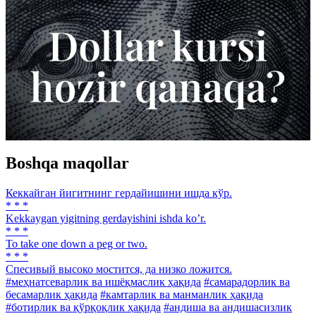
Boshqa maqollar
Кеккайган йигитнинг гердайишини ишда кўр.
* * *
Kekkaygan yigitning gerdayishini ishda koʼr.
* * *
To take one down a peg or two.
* * *
Спесивый высоко мостится, да низко ложится.
#меҳнатсеварлик ва ишёқмаслик ҳақида
#самарадорлик ва
бесамарлик ҳақида
#камтарлик ва манманлик ҳақида
#ботирлик ва қўрқоқлик ҳақида
#андиша ва андишасизлик