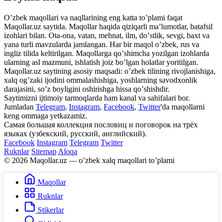
Oʼzbek maqollari va naqllarining eng katta toʼplami faqat
Maqollar.uz saytida. Maqollar haqida qiziqarli maʼlumotlar, batafsil
izohlari bilan. Ota-ona, vatan, mehnat, ilm, doʼstlik, sevgi, baxt va
yana turli mavzularda jamlangan. Har bir maqol oʼzbek, rus va
ingliz tilida keltirilgan. Maqollarga qoʼshimcha yozilgan izohlarda
ularning asl mazmuni, ishlatish joiz boʼlgan holatlar yoritilgan.
Maqollar.uz saytining asosiy maqsadi: oʼzbek tilining rivojlanishiga,
xalq ogʼzaki ijodini ommalashishiga, yoshlarning savodxonlik
darajasini, soʼz boyligini oshirishga hissa qoʼshishdir.
Saytimizni ijtimoiy tarmoqlarda ham kanal va sahifalari bor.
Jumladan
Telegram
,
Instagram
,
Facebook
,
Twitter
'da maqollarni
keng ommaga yetkazamiz.
Самая большая коллекция пословиц и поговорок на трёх
языках (узбекский, русский, английский).
Facebook
Instagram
Telegram
Twitter
Ruknlar
Sitemap
Aloqa
© 2026 Maqollar.uz — oʼzbek xalq maqollari toʼplami
Maqollar
Ruknlar
Stikerlar