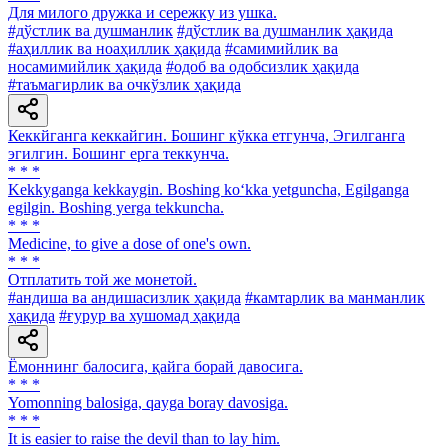
Для милого дружка и сережку из ушка.
#дўстлик ва душманлик
#дўстлик ва душманлик ҳақида
#аҳиллик ва ноаҳиллик ҳақида
#самимийлик ва
носамимийлик ҳақида
#одоб ва одобсизлик ҳақида
#таъмагирлик ва очкўзлик ҳақида
Кеккйганга кеккайгин. Бошинг кўкка етгунча, Эгилганга
эгилгин. Бошинг ерга теккунча.
* * *
Kekkyganga kekkaygin. Boshing ko‘kka yetguncha, Egilganga
egilgin. Boshing yerga tekkuncha.
* * *
Medicine, to give a dose of one's own.
* * *
Отплатить той же монетой.
#андиша ва андишасизлик ҳақида
#камтарлик ва манманлик
ҳақида
#ғурур ва хушомад ҳақида
Ёмоннинг балосига, қайга борай давосига.
* * *
Yomonning balosiga, qayga boray davosiga.
* * *
It is easier to raise the devil than to lay him.