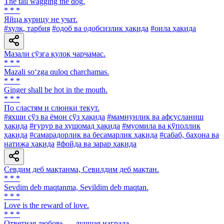
The tail wagging the dog.
* * *
Яйца курицу не учат.
#хулқ, тарбия
#одоб ва одобсизлик ҳақида
#оила ҳақида
Мазали сўзга қулоқ чарчамас.
* * *
Mazali so‘zga quloq charchamas.
* * *
Ginger shall be hot in the mouth.
* * *
По сластям и слюнки текут.
#яхши сўз ва ёмон сўз ҳақида
#мамнунлик ва афсусланиш
ҳақида
#ғурур ва хушомад ҳақида
#муомила ва қўполлик
ҳақида
#самарадорлик ва бесамарлик ҳақида
#сабаб, баҳона ва
натижа ҳақида
#фойда ва зарар ҳақида
Севдим деб мақтанма, Севилдим деб мақтан.
* * *
Sevdim deb maqtanma, Sevildim deb maqtan.
* * *
Love is the reward of love.
* * *
Ответная любовь — лучшая награда.