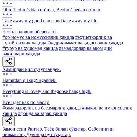
* * *
Obro‘li obro‘yidan qo‘rqar, Beobro‘ nedan qo‘rqar.
* * *
Take away my good name and take away my life.
* * *
Честь головою оберегают.
#ор-номус ва номуссизлик ҳақида
#эҳтиёткорлик ва
эҳтиётсизлик ҳақида
#қадр-қиммат ва қадрсизлик ҳақида
#ғурур ва хушомад ҳақида
#амалдорлар ва авом дин
вакиллари ҳақида
Ҳамирдан қил суғургандек.
* * *
Hamirdan qil sug‘urgandek.
* * *
Everything is lovely and thegoose hangs high.
* * *
Все идет как по маслу.
#самарадорлик ва бесамарлик ҳақида
#имкон ва имконсизлик
ҳақида
#фойда ва зарар ҳақида
Замон сени ўқитар, Таёқ билан сўкитар. Сабоғингни
билмасанг, Дўконда бўз тўқитар.