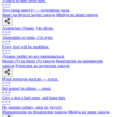
A stitch in time saves nine.
* * *
Упустишь минуту — потеряешь часы.
#вақт ва фурсат қадри ҳақида
#фойда ва зарар ҳақида
Аҳмоқдан сўрама, ўзи айтар.
* * *
Аhmoqdan soʼrama, oʼzi aytar.
* * *
Every fool will be meddling.
* * *
Дураки любят во все вмешиваться.
#яхши сўз ва ёмон сўз ҳақида
#камтарлик ва манманлик
ҳақида
#донолик ва нодонлик ҳақида
Итни қопоғон қилган — эгаси.
* * *
Itni qopog‘on qilgan — egasi.
* * *
Give a dog a bad name, and hang him.
* * *
He дразни собаку, таки не укусит.
#барқарорлик ва беқарорлик ҳақида
#фойда ва зарар ҳақида