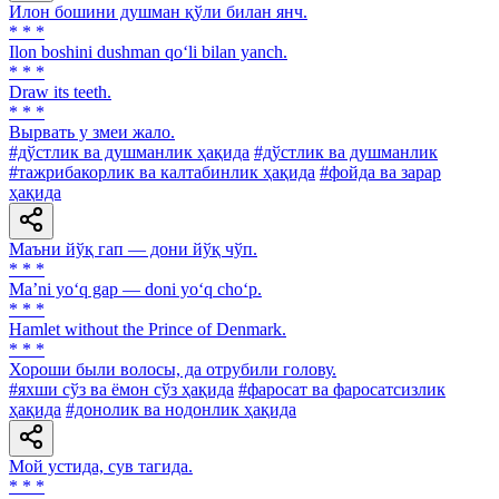
Илон бошини душман қўли билан янч.
* * *
Ilon boshini dushman qo‘li bilan yanch.
* * *
Draw its teeth.
* * *
Вырвать у змеи жало.
#дўстлик ва душманлик ҳақида
#дўстлик ва душманлик
#тажрибакорлик ва калтабинлик ҳақида
#фойда ва зарар
ҳақида
Маъни йўқ гап — дони йўқ чўп.
* * *
Ma’ni yo‘q gap — doni yo‘q cho‘p.
* * *
Hamlet without the Prince of Denmark.
* * *
Хороши были волосы, да отрубили голову.
#яхши сўз ва ёмон сўз ҳақида
#фаросат ва фаросатсизлик
ҳақида
#донолик ва нодонлик ҳақида
Мой устида, сув тагида.
* * *