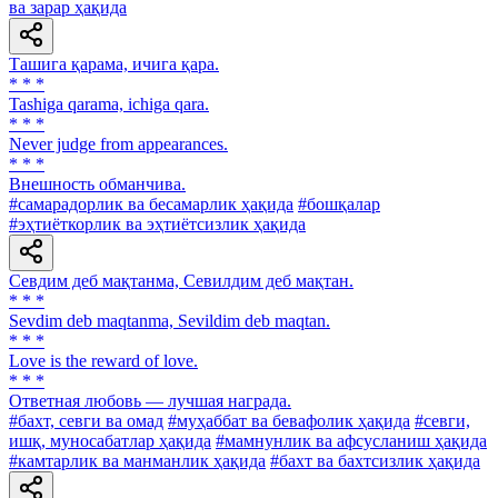
ва зарар ҳақида
Ташига қарама, ичига қара.
* * *
Tashiga qarama, ichiga qara.
* * *
Never judge from appearances.
* * *
Внешность обманчива.
#самарадорлик ва бесамарлик ҳақида
#бошқалар
#эҳтиёткорлик ва эҳтиётсизлик ҳақида
Севдим деб мақтанма, Севилдим деб мақтан.
* * *
Sevdim deb maqtanma, Sevildim deb maqtan.
* * *
Love is the reward of love.
* * *
Ответная любовь — лучшая награда.
#бахт, севги ва омад
#муҳаббат ва бевафолик ҳақида
#севги,
ишқ, муносабатлар ҳақида
#мамнунлик ва афсусланиш ҳақида
#камтарлик ва манманлик ҳақида
#бахт ва бахтсизлик ҳақида