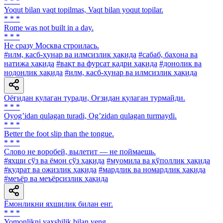
* * *
Yoqut bilan vaqt topilmas, Vaqt bilan yoqut topilar.
* * *
Rome was not built in a day.
* * *
He сразу Москва строилась.
#илм, касб-ҳунар ва илмсизлик ҳақида
#сабаб, баҳона ва
натижа ҳақида
#вақт ва фурсат қадри ҳақида
#донолик ва
нодонлик ҳақида
#илм, касб-ҳунар ва илмсизлик ҳақида
Оёғидан қулаган туради, Оғзидан қулаган турмайди.
* * *
Oyogʼidan qulagan turadi, Ogʼzidan qulagan turmaydi.
* * *
Better the foot slip than the tongue.
* * *
Слово не воробей, вылетит — не поймаешь.
#яхши сўз ва ёмон сўз ҳақида
#муомила ва қўполлик ҳақида
#қудрат ва ожизлик ҳақида
#мардлик ва номардлик ҳақида
#меъёр ва меъёрсизлик ҳақида
Ёмонликни яхшилик билан енг.
* * *
Yomonlikni yaxshilik bilan yeng.