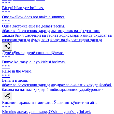
* * *
Bir gul bilan yoz boʼlmas.
* * *
One swallow does not make a summer.
* * *
Одна ласточка еще не делает весны.
#бахт ва бахтсизлик ҳақида
#мамнунлик ва афсусланиш
ҳақида
#йил фасллари ва табиат ҳодисалари ҳақида
#қудрат ва
ожизлик ҳақида
#умр, вақт
#вақт ва фурсат қадри ҳақида
Дунё кўрмай, дунё кишиси бўлмас.
* * *
Dunyo ko‘rmay, dunyo kishisi bo‘lmas.
* * *
Raise in the world.
* * *
Выйти в люди.
#бахт ва бахтсизлик ҳақида
#қудрат ва ожизлик ҳақида
#сабаб,
баҳона ва натижа ҳақида
#ишбилармонлик, уддабуронлик
Кимнинг аравасига минсанг, Ўшанинг қўшиғини айт.
* * *
Kimning aravasiga minsang, O‘shaning qo‘shig‘ini ayt.