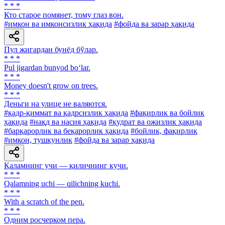
* * *
Кто старое помянет, тому глаз вон.
#имкон ва имконсизлик ҳақида
#фойда ва зарар ҳақида
Пул жигардан бунёд бўлар.
* * *
Pul jigardan bunyod bo‘lar.
* * *
Money doesn't grow on trees.
* * *
Деньги на улице не валяются.
#қадр-қиммат ва қадрсизлик ҳақида
#фақирлик ва бойлик
ҳақида
#нақд ва насия ҳақида
#қудрат ва ожизлик ҳақида
#барқарорлик ва беқарорлик ҳақида
#бойлик, фақирлик
#имкон, тушкунлик
#фойда ва зарар ҳақида
Қаламнинг учи — қиличнинг кучи.
* * *
Qalamning uchi — qilichning kuchi.
* * *
With a scratch of the pen.
* * *
Одним росчерком пера.