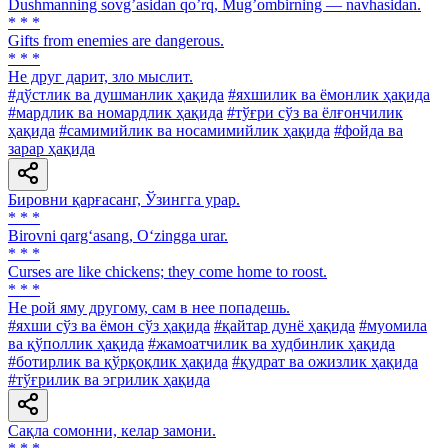
Dushmanning sovgʼasidan qoʼrq, Mugʼombirning — navhasidan.
* * *
Gifts from enemies are dangerous.
* * *
Не друг дарит, зло мыслит.
#дўстлик ва душманлик ҳақида
#яхшилик ва ёмонлик ҳақида
#мардлик ва номардлик ҳақида
#тўғри сўз ва ёлғончилик
ҳақида
#самимийлик ва носамимийлик ҳақида
#фойда ва
зарар ҳақида
Бировни қарғасанг, Ўзингга урар.
* * *
Birovni qarg‘asang, O‘zingga urar.
* * *
Curses are like chickens; they come home to roost.
* * *
He рой яму другому, сам в нее попадешь.
#яхши сўз ва ёмон сўз ҳақида
#қайтар дунё ҳақида
#муомила
ва қўполлик ҳақида
#жамоатчилик ва худбинлик ҳақида
#ботирлик ва қўрқоқлик ҳақида
#қудрат ва ожизлик ҳақида
#тўғрилик ва эгрилик ҳақида
Сақла сомонни, келар замони.