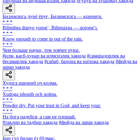
#андиша ва андишасизлик ҳақида
#ғурур ва хушомад ҳақида
Билимлига дунё ёруғ, Билимсизга — қоронғи.
* * *
Bilimliga dunyo yorug‘, Bilimsizga — qorong‘i.
* * *
Know enough to come in out of the rain.
* * *
Чем больше науки, тем ловчее руки.
#илм, касб-ҳунар ва илмсизлик ҳақида
#самарадорлик ва
бесамарлик ҳақида
#сабаб, баҳона ва натижа ҳақида
#фойда ва
зарар ҳақида
Худога ишониб оч қолма.
* * *
Xudoga ishonib och qolma.
* * *
Powder dry. Put your trust in God, and keep your.
* * *
На бога надейся, а сам не плошай.
#тақдир ва тадбир ҳақида
#фойда ва зарар ҳақида
Бир гул билан ёз бўлмас.