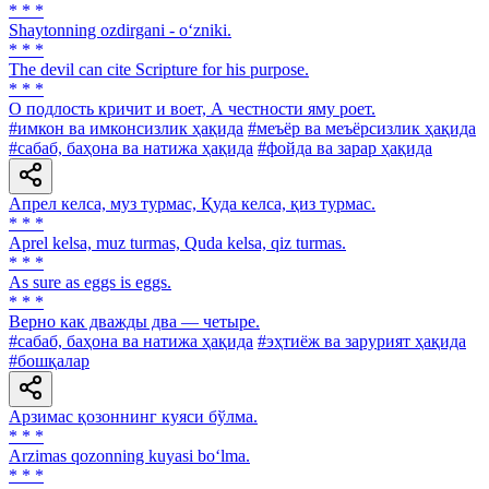
* * *
Shaytonning ozdirgani - o‘zniki.
* * *
The devil can cite Scripture for his purpose.
* * *
О подлость кричит и воет, А честности яму роет.
#имкон ва имконсизлик ҳақида
#меъёр ва меъёрсизлик ҳақида
#сабаб, баҳона ва натижа ҳақида
#фойда ва зарар ҳақида
Апрел келса, муз турмас, Қуда келса, қиз турмас.
* * *
Aprel kelsa, muz turmas, Quda kelsa, qiz turmas.
* * *
As sure as eggs is eggs.
* * *
Верно как дважды два — четыре.
#сабаб, баҳона ва натижа ҳақида
#эҳтиёж ва зарурият ҳақида
#бошқалар
Арзимас қозоннинг куяси бўлма.
* * *
Arzimas qozonning kuyasi bo‘lma.
* * *