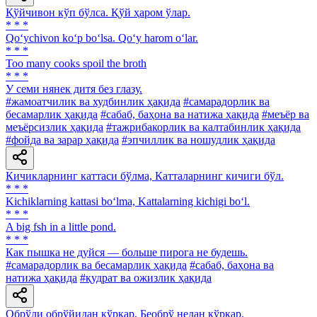
Қўйчивон кўп бўлса. Қўй ҳаром ўлар.
* * *
Qo‘ychivon ko‘p bo‘lsa. Qo‘y harom o‘lar.
* * *
Too many cooks spoil the broth
* * *
У семи нянек дитя без глазу.
#жамоатчилик ва худбинлик ҳақида
#самарадорлик ва
бесамарлик ҳақида
#сабаб, баҳона ва натижа ҳақида
#меъёр ва
меъёрсизлик ҳақида
#тажрибакорлик ва калтабинлик ҳақида
#фойда ва зарар ҳақида
#эпчиллик ва ношудлик ҳақида
Кичикларнинг каттаси бўлма, Катталарнинг кичиги бўл.
* * *
Kichiklarning kattasi bo‘lma, Kattalarning kichigi bo‘l.
* * *
A big fsh in a little pond.
* * *
Как пышка не дуйся — больше пирога не будешь.
#самарадорлик ва бесамарлик ҳақида
#сабаб, баҳона ва
натижа ҳақида
#қудрат ва ожизлик ҳақида
Обрўли обрўйидан қўрқар, Беобрў недан қўрқар.