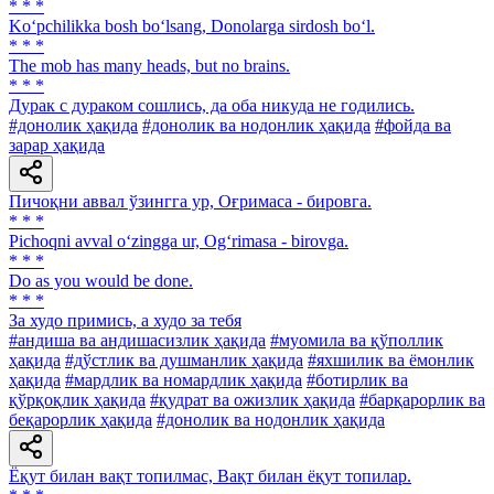
* * *
Ko‘pchilikka bosh bo‘lsang, Donolarga sirdosh bo‘l.
* * *
The mob has many heads, but no brains.
* * *
Дурак с дураком сошлись, да оба никуда не годились.
#донолик ҳақида
#донолик ва нодонлик ҳақида
#фойда ва
зарар ҳақида
Пичоқни аввал ўзингга ур, Оғримаса - бировга.
* * *
Pichoqni avval o‘zingga ur, Og‘rimasa - birovga.
* * *
Do as you would be done.
* * *
За худо примись, а худо за тебя
#андиша ва андишасизлик ҳақида
#муомила ва қўполлик
ҳақида
#дўстлик ва душманлик ҳақида
#яхшилик ва ёмонлик
ҳақида
#мардлик ва номардлик ҳақида
#ботирлик ва
қўрқоқлик ҳақида
#қудрат ва ожизлик ҳақида
#барқарорлик ва
беқарорлик ҳақида
#донолик ва нодонлик ҳақида
Ёқут билан вақт топилмас, Вақт билан ёқут топилар.