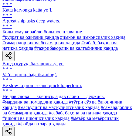
* * *
Katta karvonga katta yo‘l.
* * *
A great ship asks deep waters.
* * *
Большому кораблю большое плавание.
#қудрат ва ожизлик ҳақида
#имкон ва имконсизлик ҳақида
#самарадорлик ва бесамарлик ҳақида
#сабаб, баҳона ва
натижа ҳақида
#тажрибакорлик ва калтабинлик ҳақида
Ваъда қуруқ, бажарилса-улуғ.
* * *
Vaʼda quruq, bajarilsa-ulugʼ.
* * *
Be slow to promise and quick to perform.
* * *
He дав слова — крепись, а дав слово — держись.
#мардлик ва номардлик ҳақида
#тўғри сўз ва ёлғончилик
ҳақида
#масъулият ва масъулиятсизлик ҳақида
#самарадорлик
ва бесамарлик ҳақида
#сабаб, баҳона ва натижа ҳақида
#ишонч ва ишончсизлик ҳақида
#меъёр ва меъёрсизлик
ҳақида
#фойда ва зарар ҳақида