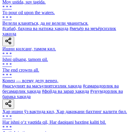
Moy ustida, suv tagida.
* * *
To pour oil upon the waters.
* * *
Велели кланяться, да не велели чваниться.
#сабаб, баҳона ва натижа ҳақида
#меъёр ва меъёрсизлик
ҳақида
Ишни қилсанг, тамом қил.
* * *
Ishni qilsang, tamom qil.
* * *
The end crowns all.
* * *
Конец — всему делу венец.
#масъулият ва масъулиятсизлик ҳақида
#самарадорлик ва
бесамарлик ҳақида
#фойда ва зарар ҳақида
#унумдорлик ва
барака ҳақида
Ҳар ишни ўз вақтида қил, Ҳар дақиқани бахтинг калити бил.
* * *
Har ishni o‘z vaqtida qil, Har daqiqani baxting kaliti bil.
* * *