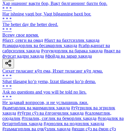
Ҳар ишнинг вақти бор, Вақт билганнинг бахти бор.
* * *
Har ishning vaqti bor, Vaqt bilganning baxti bor.
* * *
The better day the better deed.
* * *
Всему свое время.
#бахт, севги ва омад
#бахт ва бахтсизлик ҳақида
#самарадорлик ва бесамарлик ҳақида
#сабр-қаноат ва
сабрсизлик ҳақида
#унумдорлик ва барака ҳақида
#вақт ва
фурсат қадри ҳақида
#фойда ва зарар ҳақида
Сиҳат тиласанг кўп ема, Иззат тиласанг кўп дема.
* * *
Sihat tilasang ko‘p yema, Izzat tilasang ko‘p dema.
* * *
Ask no questions and you will be told no lies.
* * *
He задавай вопросов, и не услышишь лжи.
#камтарлик ва манманлик ҳақида
#тўғрилик ва эгрилик
ҳақида
#тўғри сўз ва ёлғончилик ҳақида
#саломатлик,
озодалик
#тозалик, соғлик ва беморлик ҳақида
#озодалик ва
бетартиблик ҳақида
#донолик ва нодонлик ҳақида
#таъмагирлик ва очкўзлик ҳақида
#яхши сўз ва ёмон сўз