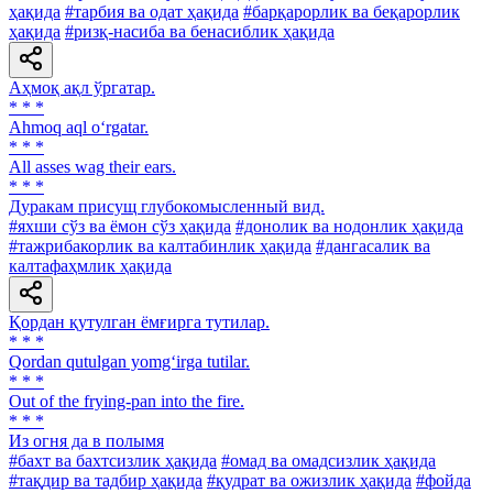
ҳақида
#тарбия ва одат ҳақида
#барқарорлик ва беқарорлик
ҳақида
#ризқ-насиба ва бенасиблик ҳақида
Аҳмоқ ақл ўргатар.
* * *
Ahmoq aql o‘rgatar.
* * *
All asses wag their ears.
* * *
Дуракам присущ глубокомысленный вид.
#яхши сўз ва ёмон сўз ҳақида
#донолик ва нодонлик ҳақида
#тажрибакорлик ва калтабинлик ҳақида
#дангасалик ва
калтафаҳмлик ҳақида
Қордан қутулган ёмғирга тутилар.
* * *
Qordan qutulgan yomg‘irga tutilar.
* * *
Out of the frying-pan into the fire.
* * *
Из огня да в полымя
#бахт ва бахтсизлик ҳақида
#омад ва омадсизлик ҳақида
#тақдир ва тадбир ҳақида
#қудрат ва ожизлик ҳақида
#фойда