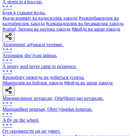
А storm in a tea-cup.
* * *
Буря в стакане воды.
#қадр-қиммат ва қадрсизлик ҳақида
#тажрибакорлик ва
калтабинлик ҳақида
#самарадорлик ва бесамарлик ҳақида
#сабаб, баҳона ва натижа ҳақида
#фойда ва зарар ҳақида
Арзоннинг шўрваси татимас.
* * *
Аrzonning shoʼrvasi tatimas.
* * *
A penny soul never came to twopence.
* * *
Крохобору никогда не добиться успеха.
#фақирлик ва бойлик ҳақида
#фойда ва зарар ҳақида
Манманликни нетарсан, Обрўйингдан кетарсан.
* * *
Manmanlikni netarsan, Obro‘yingdan ketarsan.
* * *
A fly on the wheel.
* * *
От скромности он не умрет.