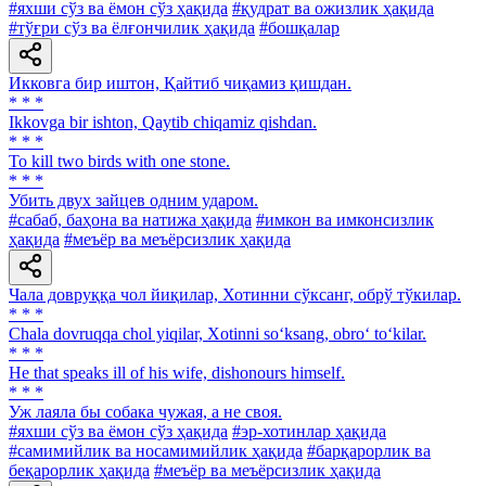
#яхши сўз ва ёмон сўз ҳақида
#қудрат ва ожизлик ҳақида
#тўғри сўз ва ёлғончилик ҳақида
#бошқалар
Икковга бир иштон, Қайтиб чиқамиз қишдан.
* * *
Ikkovga bir ishton, Qaytib chiqamiz qishdan.
* * *
To kill two birds with one stone.
* * *
Убить двух зайцев одним ударом.
#сабаб, баҳона ва натижа ҳақида
#имкон ва имконсизлик
ҳақида
#меъёр ва меъёрсизлик ҳақида
Чала довруққа чол йиқилар, Хотинни сўксанг, обрў тўкилар.
* * *
Chala dovruqqa chol yiqilar, Xotinni so‘ksang, obro‘ to‘kilar.
* * *
He that speaks ill of his wife, dishonours himself.
* * *
Уж лаяла бы собака чужая, а не своя.
#яхши сўз ва ёмон сўз ҳақида
#эр-хотинлар ҳақида
#самимийлик ва носамимийлик ҳақида
#барқарорлик ва
беқарорлик ҳақида
#меъёр ва меъёрсизлик ҳақида