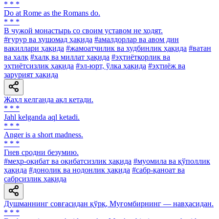
* * *
Do at Rome as the Romans do.
* * *
В чужой монастырь со своим уставом не ходят.
#ғурур ва хушомад ҳақида
#амалдорлар ва авом дин
вакиллари ҳақида
#жамоатчилик ва худбинлик ҳақида
#ватан
ва халқ
#халқ ва миллат ҳақида
#эҳтиёткорлик ва
эҳтиётсизлик ҳақида
#эл-юрт, ўлка ҳақида
#эҳтиёж ва
зарурият ҳақида
Жаҳл келганда ақл кетади.
* * *
Jahl kelganda aql ketadi.
* * *
Anger is a short madness.
* * *
Гнев сродни безумию.
#меҳр-оқибат ва оқибатсизлик ҳақида
#муомила ва қўполлик
ҳақида
#донолик ва нодонлик ҳақида
#сабр-қаноат ва
сабрсизлик ҳақида
Душманнинг совғасидан қўрқ, Муғомбирнинг — навҳасидан.
* * *