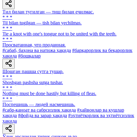
Тил билан тугилган — тиш билан ечилмас.
* * *
Til bilan tugilgan — tish bilan yechilmas.
* * *
Tie a knot with one's tongue not to be united with the teeth.
* * *
Просватанная, что проданная.
#сабаб, баҳона ва натижа ҳақида
#барқарорлик ва беқарорлик
ҳақида
#бошқалар
Шошган пашша сутга тушар.
* * *
Shoshgan pashsha sutga tushar.
* * *
Nothing must be done hastily but killing of fleas.
* * *
Поспешишь — людей насмешишь.
#сабр-қаноат ва сабрсизлик ҳақида
#ҳайвонлар ва қушлар
ҳақида
#фойда ва зарар ҳақида
#эҳтиёткорлик ва эҳтиётсизлик
ҳақида
Ўлик арслондан тирик сичқон аъло.