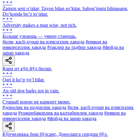
* * *
Zamon seni oʼqitar, Tayoq bilan soʼkitar. Sabogʼingni bilmasang,
Doʼkonda boʼz toʼqitar.
* * *
Adversity makes a man wise, not rich.
* * *
Больше узнаешь — умнее станешь.
#илм, касб-ҳунар ва илмсизлик ҳақида
#имкон ва
имконсизлик ҳақида
#тақдир ва тадбир ҳақида
#фойда ва
зарар ҳақида
Қари ит кўп йўл билар.
* * *
Qari it ko‘p yo‘l bilar.
* * *
An old dog barks not in vain.
* * *
Старый ворон не каркнет мимо.
#донолик ва нодонлик ҳақида
#илм, касб-ҳунар ва илмсизлик
ҳақида
#тажрибакорлик ва калтабинлик ҳақида
#имкон ва
имконсизлик ҳақида
#фойда ва зарар ҳақида
Кўпчиликка бош бўлсанг, Доноларга сирдош бўл.