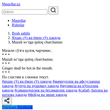
Maqollar.uz
Maqollar
Ruknlar
Bosh sahifa
Яхши сўз ва ёмон сўз ҳақида
Mazali so‘zga quloq charchamas
Мазали сўзга қулоқ чарчамас.
* * *
Mazali so‘zga quloq charchamas.
* * *
Ginger shall be hot in the mouth.
* * *
По сластям и слюнки текут.
#яхши сўз ва ёмон сўз ҳақида
#мамнунлик ва афсусланиш
ҳақида
#ғурур ва хушомад ҳақида
#муомила ва қўполлик
ҳақида
#самарадорлик ва бесамарлик ҳақида
#сабаб, баҳона ва
натижа ҳақида
#фойда ва зарар ҳақида
Telegram
Facebook