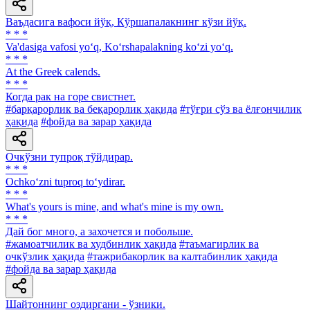
Ваъдасига вафоси йўқ, Кўршапалакнинг кўзи йўқ.
* * *
Va'dasiga vafosi yo‘q, Ko‘rshapalakning ko‘zi yo‘q.
* * *
At the Greek calends.
* * *
Когда рак на горе свистнет.
#барқарорлик ва беқарорлик ҳақида
#тўғри сўз ва ёлғончилик
ҳақида
#фойда ва зарар ҳақида
Очкўзни тупроқ тўйдирар.
* * *
Ochko‘zni tuproq to‘ydirar.
* * *
What's yours is mine, and what's mine is my own.
* * *
Дай бог много, а захочется и побольше.
#жамоатчилик ва худбинлик ҳақида
#таъмагирлик ва
очкўзлик ҳақида
#тажрибакорлик ва калтабинлик ҳақида
#фойда ва зарар ҳақида
Шайтоннинг оздиргани - ўзники.