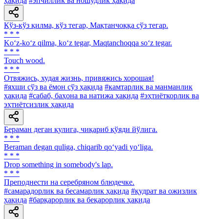
ҳақида
#эпчиллик ва ношудлик ҳақида
Кўз-кўз қилма, кўз тегар, Мақтанчоққа сўз тегар.
* * *
Ko‘z-ko‘z qilma, ko‘z tegar, Maqtanchoqqa so‘z tegar.
* * *
Touch wood.
* * *
Отвяжись, худая жизнь, привяжись хорошая!
#яхши сўз ва ёмон сўз ҳақида
#камтарлик ва манманлик
ҳақида
#сабаб, баҳона ва натижа ҳақида
#эҳтиёткорлик ва
эҳтиётсизлик ҳақида
Бераман деган қулига, чиқариб қўяди йўлига.
* * *
Beraman degan quliga, chiqarib qo‘yadi yo‘liga.
* * *
Drop something in somebody's lap.
* * *
Преподнести на серебряном блюдечке.
#самарадорлик ва бесамарлик ҳақида
#қудрат ва ожизлик
ҳақида
#барқарорлик ва беқарорлик ҳақида