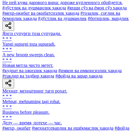
He пей кума дарового вина: дороже купленного обойдется.
#дўстлик ва душманлик ҳақида
#яхши сўз ва ёмон сўз ҳақида
#меҳр-оқибат ва оқибатсизлик ҳақида
#тозалик, соғлик ва
беморлик ҳақида
#дўстлик ва душманлик
#ботирлик, мардлик
Янги супурги тоза супуради.
* * *
Yangi supurgi toza supuradi.
* * *
A new broom sweeps clean.
* * *
Новая метла чисто метет.
#қудрат ва ожизлик ҳақида
#имкон ва имконсизлик ҳақида
#тақдир ва тадбир ҳақида
#фойда ва зарар ҳақида
Меҳнат, меҳнатнинг таги роҳат.
* * *
Mehnat, mehnatning tagi rohat.
* * *
Business before pleasure.
* * *
Делу — время, потехе — час.
#меҳр, оқибат
#меҳнатсеварлик ва ишёқмаслик ҳақида
#фойда