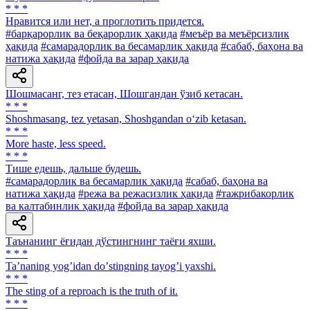
* * *
Нравится или нет, а проглотить придется.
#барқарорлик ва беқарорлик ҳақида
#меъёр ва меъёрсизлик
ҳақида
#самарадорлик ва бесамарлик ҳақида
#сабаб, баҳона ва
натижа ҳақида
#фойда ва зарар ҳақида
Шошмасанг, тез етасан, Шошгандан ўзиб кетасан.
* * *
Shoshmasang, tez yetasan, Shoshgandan o‘zib ketasan.
* * *
More haste, less speed.
* * *
Тише едешь, дальше будешь.
#самарадорлик ва бесамарлик ҳақида
#сабаб, баҳона ва
натижа ҳақида
#режа ва режасизлик ҳақида
#тажрибакорлик
ва калтабинлик ҳақида
#фойда ва зарар ҳақида
Таънанинг ёғидан дўстингнинг таёғи яхши.
* * *
Taʼnaning yogʼidan doʼstingning tayogʼi yaxshi.
* * *
The sting оf a reproach is the truth of it.
* * *