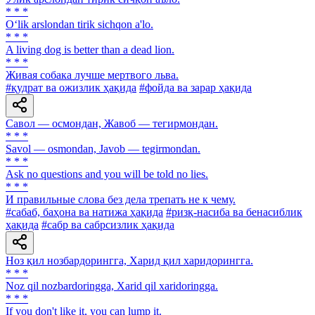
* * *
O‘lik arslondan tirik sichqon a'lo.
* * *
A living dog is better than a dead lion.
* * *
Живая собака лучше мертвого льва.
#қудрат ва ожизлик ҳақида
#фойда ва зарар ҳақида
Савол — осмондан, Жавоб — тегирмондан.
* * *
Savol — osmondan, Javob — tegirmondan.
* * *
Ask no questions and you will be told no lies.
* * *
И правильные слова без дела трепать не к чему.
#сабаб, баҳона ва натижа ҳақида
#ризқ-насиба ва бенасиблик
ҳақида
#сабр ва сабрсизлик ҳақида
Ноз қил нозбардорингга, Харид қил харидорингга.
* * *
Noz qil nozbardoringga, Xarid qil xaridoringga.
* * *
If you don't like it, you can lump it.