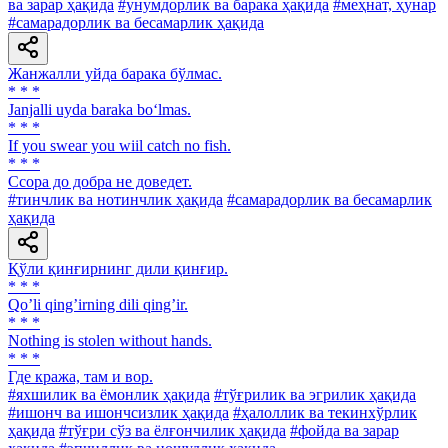
ва зарар ҳақида
#унумдорлик ва барака ҳақида
#меҳнат, ҳунар
#самарадорлик ва бесамарлик ҳақида
Жанжалли уйда барака бўлмас.
* * *
Janjalli uyda baraka bo‘lmas.
* * *
If you swear you wiil catch no fish.
* * *
Ссора до добра не доведет.
#тинчлик ва нотинчлик ҳақида
#самарадорлик ва бесамарлик
ҳақида
Қўли қинғирнинг дили қинғир.
* * *
Qoʼli qingʼirning dili qingʼir.
* * *
Nothing is stolen without hands.
* * *
Где кража, там и вор.
#яхшилик ва ёмонлик ҳақида
#тўғрилик ва эгрилик ҳақида
#ишонч ва ишончсизлик ҳақида
#ҳалоллик ва текинхўрлик
ҳақида
#тўғри сўз ва ёлғончилик ҳақида
#фойда ва зарар