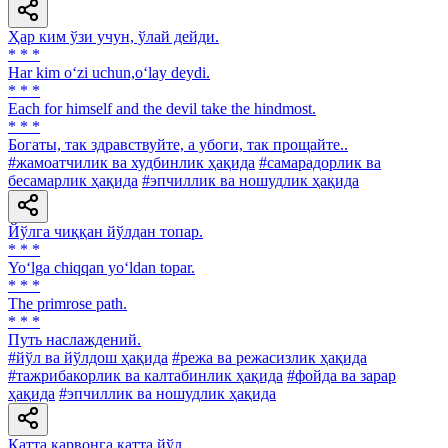
Ҳар ким ўзи учун, ўлай дейди.
* * *
Har kim o‘zi uchun,o‘lay deydi.
* * *
Each for himself and the devil take the hindmost.
* * *
Богаты, так здравствуйте, а убоги, так прощайте..
#жамоатчилик ва худбинлик ҳақида
#самарадорлик ва
бесамарлик ҳақида
#эпчиллик ва ношудлик ҳақида
Йўлга чиққан йўлдан топар.
* * *
Yo‘lga chiqqan yo‘ldan topar.
* * *
The primrose path.
* * *
Путь наслаждений.
#йўл ва йўлдош ҳақида
#режа ва режасизлик ҳақида
#тажрибакорлик ва калтабинлик ҳақида
#фойда ва зарар
ҳақида
#эпчиллик ва ношудлик ҳақида
Катта карвонга катта йўл.