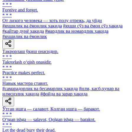
* * *
Forgive and forget.
* * *
От лихого человека — хоть полу отрежь, да уйди
#яхшилик ва ёмонлик ҳақида
#яхши сўз ва ёмон сўз ҳақида
#қайтар дунё ҳақида
#мардлик ва номардлик ҳақида
#яхшилик ва ёмонлик
Такрорлаш ўқиш онасидир.
* * *
Takrorlash o‘qish onasidir.
* * *
Practice makes perfect.
* * *
Навык мастера ставит.
#самарадорлик ва бесамарлик ҳақида
#илм, касб-ҳунар ва
илмсизлик ҳақида
#фойда ва зарар ҳақида
Ўтган ишга — салавот, Қолган ишга — баракот.
* * *
O‘tgan ishga — salavot, Qolgan ishga — barakot.
* * *
Let the dead bury their dead.