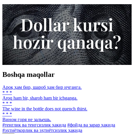
Boshqa maqollar
Ароқ ҳам бир, шароб ҳам бир ичганга.
* * *
Aroq ham bir, sharob ham bir ichganga.
* * *
The wine in the bottle does not quench thirst.
* * *
Вином горя не зальешь.
#тенглик ва тенгсизлик ҳақида
#фойда ва зарар ҳақида
#эҳтиёткорлик ва эҳтиётсизлик ҳақида