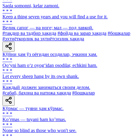
* * *
Saqla somonni, kelar zamoni.
* * *
Keep a thing seven years and you will find a use for it.
* * *
Велик сапог — на ноге; мал — под лавкой.
#тақдир ва тадбир ҳақида
#фойда ва зарар ҳақида
#бошқалар
#эҳтиёткорлик ва эҳтиётсизлик ҳақида
Қўйни ҳам ўз оёғидан осодилар, эчкини ҳам.
* * *
Qo‘yni ham o‘z oyog‘idan osodilar, echkini ham.
* * *
Let every sheep hang by its own shank.
* * *
Каждый должен заниматься своим делом.
#сабаб, баҳона ва натижа ҳақида
#бошқалар
Кўрмас — туяни ҳам кўрмас.
* * *
Koʼrmas — tuyani ham koʼrmas.
* * *
None so blind as those who won't see.
* * *