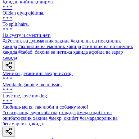
Қилдан қийиқ қидирма.
* * *
Qildan qiyiq qidirma.
* * *
To split hairs.
* * *
Ha суету и смерти нет.
#дўстлик ва душманлик ҳақида
#аҳиллик ва ноаҳиллик
ҳақида
#яхшилик ва ёмонлик ҳақида
#тинчлик ва нотинчлик
ҳақида
#сабаб, баҳона ва натижа ҳақида
#фойда ва зарар
ҳақида
Меники деганнинг меҳри иссиқ.
* * *
Meniki deganning mehri issiq.
* * *
Love me, love my dog.
* * *
Любишь меня, так люби и собачку мою!
#севги, ишқ, муносабатлар ҳақида
#меҳр-оқибат ва
оқибатсизлик ҳақида
#меҳр, оқибат
#самарадорлик ва
бесамарлик ҳақида