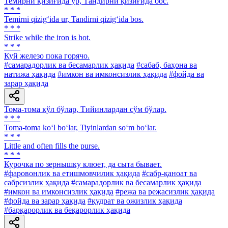
Темирни қизиғида ур, Тандирни қизиғида бос.
* * *
Temirni qizig‘ida ur, Tandirni qizig‘ida bos.
* * *
Strike while the iron is hot.
* * *
Куй железо пока горячо.
#самарадорлик ва бесамарлик ҳақида
#сабаб, баҳона ва
натижа ҳақида
#имкон ва имконсизлик ҳақида
#фойда ва
зарар ҳақида
Тома-тома кўл бўлар, Тийинлардан сўм бўлар.
* * *
Toma-toma ko‘l bo‘lar, Tiyinlardan so‘m bo‘lar.
* * *
Little and often fills the purse.
* * *
Курочка по зернышку клюет, да сыта бывает.
#фаровонлик ва етишмовчилик ҳақида
#сабр-қаноат ва
сабрсизлик ҳақида
#самарадорлик ва бесамарлик ҳақида
#имкон ва имконсизлик ҳақида
#режа ва режасизлик ҳақида
#фойда ва зарар ҳақида
#қудрат ва ожизлик ҳақида
#барқарорлик ва беқарорлик ҳақида