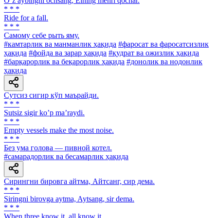
Oʼz aybingni ochsang, Elning mehri qochar.
* * *
Ride for a fall.
* * *
Самому себе рыть яму.
#камтарлик ва манманлик ҳақида
#фаросат ва фаросатсизлик
ҳақида
#фойда ва зарар ҳақида
#қудрат ва ожизлик ҳақида
#барқарорлик ва беқарорлик ҳақида
#донолик ва нодонлик
ҳақида
Сутсиз сигир кўп маърайди.
* * *
Sutsiz sigir koʼp maʼraydi.
* * *
Empty vessels make the most noise.
* * *
Без ума голова — пивной котел.
#самарадорлик ва бесамарлик ҳақида
Сирингни бировга айтма, Айтсанг, сир дема.
* * *
Siringni birovga aytma, Aytsang, sir dema.
* * *
When three know it, all know it.