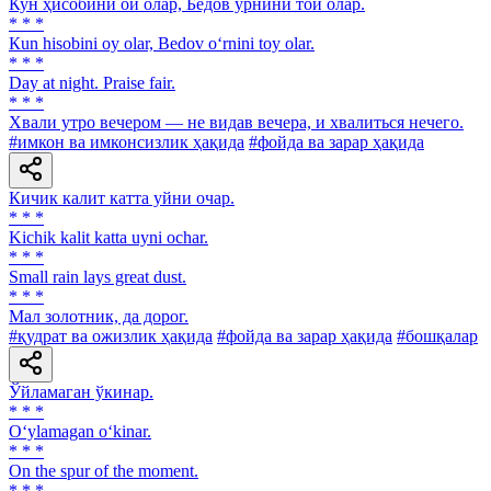
Кун ҳисобини ой олар, Бедов ўрнини той олар.
* * *
Кun hisobini oy olar, Bedov o‘rnini toy olar.
* * *
Day at night. Praise fair.
* * *
Хвали утро вечером — не видав вечера, и хвалиться нечего.
#имкон ва имконсизлик ҳақида
#фойда ва зарар ҳақида
Кичик калит катта уйни очар.
* * *
Kichik kalit katta uyni ochar.
* * *
Small rain lays great dust.
* * *
Мал золотник, да дорог.
#қудрат ва ожизлик ҳақида
#фойда ва зарар ҳақида
#бошқалар
Ўйламаган ўкинар.
* * *
O‘ylamagan o‘kinar.
* * *
On the spur of the moment.
* * *