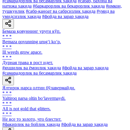
#самарадорлик ва бесамарлик ҳақида
#сабаб, баҳона ва
натижа ҳақида
#барқарорлик ва беқарорлик ҳақида
#имкон,
тушкунлик
#сабр-қаноат ва сабрсизлик ҳақида
#умид ва
умидсизлик ҳақида
#фойда ва зарар ҳақида
Бемаза қовуннинг уруғи кўп.
* * *
Bemaza qovunning urug‘i ko‘p.
* * *
Ill weeds grow apace.
* * *
Дурная трава в рост идет.
#яхшилик ва ёмонлик ҳақида
#фойда ва зарар ҳақида
#самарадорлик ва бесамарлик ҳақида
Ялтироқ нарса олтин бўлавермайди.
* * *
Yaltiroq narsa oltin bo‘lavermaydi.
* * *
All is not gold that glitters.
* * *
He все то золото, что блестит.
#фақирлик ва бойлик ҳақида
#фойда ва зарар ҳақида