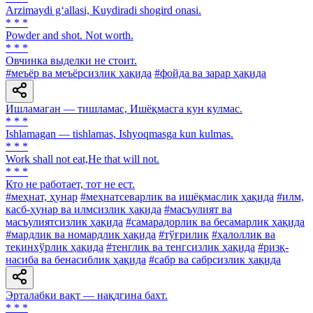
Arzimaydi g‘allasi, Kuydiradi shogird onasi.
* * *
Powder and shot. Not worth.
* * *
Овчинка выделки не стоит.
#меъёр ва меъёрсизлик ҳақида
#фойда ва зарар ҳақида
Ишламаган — тишламас, Ишёқмасга кун кулмас.
* * *
Ishlamagan — tishlamas, Ishyoqmasga kun kulmas.
* * *
Work shall not eat,He that will not.
* * *
Кто не работает, тот не ест.
#меҳнат, ҳунар
#меҳнатсеварлик ва ишёқмаслик ҳақида
#илм,
касб-ҳунар ва илмсизлик ҳақида
#масъулият ва
масъулиятсизлик ҳақида
#самарадорлик ва бесамарлик ҳақида
#мардлик ва номардлик ҳақида
#тўғрилик
#ҳалоллик ва
текинхўрлик ҳақида
#тенглик ва тенгсизлик ҳақида
#ризқ-
насиба ва бенасиблик ҳақида
#сабр ва сабрсизлик ҳақида
Эрталабки вақт — нақдгина бахт.
* * *