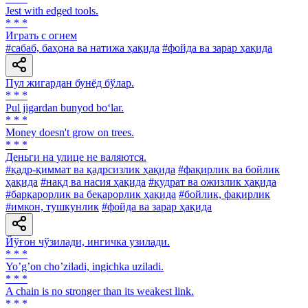
Jest with edged tools.
* * *
Играть с огнем
#сабаб, баҳона ва натижа ҳақида
#фойда ва зарар ҳақида
Пул жигардан бунёд бўлар.
* * *
Pul jigardan bunyod bo‘lar.
* * *
Money doesn't grow on trees.
* * *
Деньги на улице не валяются.
#қадр-қиммат ва қадрсизлик ҳақида
#фақирлик ва бойлик
ҳақида
#нақд ва насия ҳақида
#қудрат ва ожизлик ҳақида
#барқарорлик ва беқарорлик ҳақида
#бойлик, фақирлик
#имкон, тушкунлик
#фойда ва зарар ҳақида
Йўғон чўзилади, ингичка узилади.
* * *
Yoʼgʼon choʼziladi, ingichka uziladi.
* * *
A chain is no stronger than its weakest link.
* * *