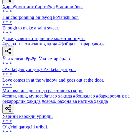
Ҳар чўпоннинг бир таёқ кўтариши бор.
* * *
Har cho‘ponning bir tayoq ko‘tarishi bor.
* * *
Enough to make a saint swear.
* * *
Даже у святого терпение может лопнуть.
#қудрат ва ожизлик ҳақида
#фойда ва зарар ҳақида
Ўзи келган ёр-ёр, Ўзи кетар ёр-ёр.
* * *
O‘zi kelgan yor-yor, O‘zi ketar yor-yor.
* * *
Love comes in at the window and goes out at the door.
* * *
Миловались долго, да расстались скоро.
#севги, ишқ, муносабатлар ҳақида
#бошқалар
#барқарорлик ва
беқарорлик ҳақида
#сабаб, баҳона ва натижа ҳақида
Ўғрини қароқчи урибди.
* * *
O‘g‘rini qaroqchi uribdi.