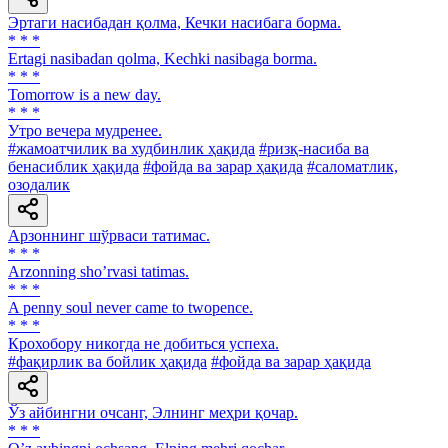
Эртаги насибадан қолма, Кечки насибага борма.
* * *
Ertagi nasibadan qolma, Kechki nasibaga borma.
* * *
Tomorrow is a new day.
* * *
Утро вечера мудренее.
#жамоатчилик ва худбинлик ҳақида
#ризқ-насиба ва
бенасиблик ҳақида
#фойда ва зарар ҳақида
#саломатлик,
озодалик
Арзоннинг шўрваси татимас.
* * *
Аrzonning shoʼrvasi tatimas.
* * *
A penny soul never came to twopence.
* * *
Крохобору никогда не добиться успеха.
#фақирлик ва бойлик ҳақида
#фойда ва зарар ҳақида
Ўз айбингни очсанг, Элнинг меҳри қочар.
* * *