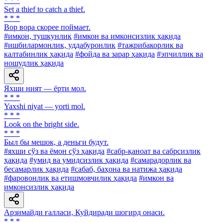
* * *
Set a thief to catch a thief.
* * *
Вор вора скорее поймает.
#имкон, тушкунлик
#имкон ва имконсизлик ҳақида
#ишбилармонлик, уддабуронлик
#тажрибакорлик ва
калтабинлик ҳақида
#фойда ва зарар ҳақида
#эпчиллик ва
ношудлик ҳақида
Яхши ният — ёрти мол.
* * *
Yaxshi niyat — yorti mol.
* * *
Look on the bright side.
* * *
Был бы мешок, а деньги будут.
#яхши сўз ва ёмон сўз ҳақида
#сабр-қаноат ва сабрсизлик
ҳақида
#умид ва умидсизлик ҳақида
#самарадорлик ва
бесамарлик ҳақида
#сабаб, баҳона ва натижа ҳақида
#фаровонлик ва етишмовчилик ҳақида
#имкон ва
имконсизлик ҳақида
Арзимайди ғалласи, Куйдиради шогирд онаси.
* * *