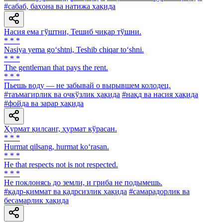
#сабаб, баҳона ва натижа ҳақида
Насия ема гўштни, Тешиб чиқар тўшни.
* * *
Nasiya yema go‘shtni, Teshib chiqar to‘shni.
* * *
The gentleman that pays the rent.
* * *
Пьешь воду — не забывай о вырывшем колодец.
#таъмагирлик ва очкўзлик ҳақида
#нақд ва насия ҳақида
#фойда ва зарар ҳақида
Ҳурмат қилсанг, ҳурмат кўрасан.
* * *
Hurmat qilsang, hurmat ko‘rasan.
* * *
He that respects not is not respected.
* * *
He поклонясь до земли, и гриба не подымешь.
#қадр-қиммат ва қадрсизлик ҳақида
#самарадорлик ва
бесамарлик ҳақида