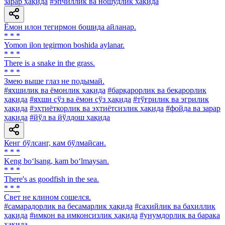
зарар ҳақида
#эпчиллик ва ношудлик ҳақида
Ёмон илон тегирмон бошида айланар.
* * *
Yomon ilon tegirmon boshida aylanar.
* * *
There is a snake in the grass.
* * *
Змею выше глаз не подымай.
#яхшилик ва ёмонлик ҳақида
#барқарорлик ва беқарорлик
ҳақида
#яхши сўз ва ёмон сўз ҳақида
#тўғрилик ва эгрилик
ҳақида
#эҳтиёткорлик ва эҳтиётсизлик ҳақида
#фойда ва зарар
ҳақида
#йўл ва йўлдош ҳақида
Кенг бўлсанг, кам бўлмайсан.
* * *
Keng bo‘lsang, kam bo‘lmaysan.
* * *
There's as goodfish in the sea.
* * *
Свет не клином сошелся.
#самарадорлик ва бесамарлик ҳақида
#сахийлик ва бахиллик
ҳақида
#имкон ва имконсизлик ҳақида
#унумдорлик ва барака
ҳақида