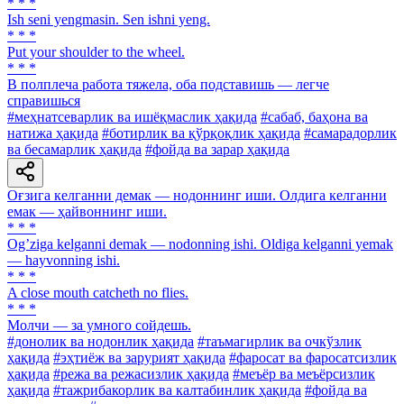
* * *
Ish seni yengmasin. Sen ishni yeng.
* * *
Put your shoulder to the wheel.
* * *
В полплеча работа тяжела, оба подставишь — легче
справишься
#меҳнатсеварлик ва ишёқмаслик ҳақида
#сабаб, баҳона ва
натижа ҳақида
#ботирлик ва қўрқоқлик ҳақида
#самарадорлик
ва бесамарлик ҳақида
#фойда ва зарар ҳақида
Оғзига келганни демак — нодоннинг иши. Олдига келганни
емак — ҳайвоннинг иши.
* * *
Ogʼziga kelganni demak — nodonning ishi. Oldiga kelganni yemak
— hayvonning ishi.
* * *
A close mouth catcheth no flies.
* * *
Молчи — за умного сойдешь.
#донолик ва нодонлик ҳақида
#таъмагирлик ва очкўзлик
ҳақида
#эҳтиёж ва зарурият ҳақида
#фаросат ва фаросатсизлик
ҳақида
#режа ва режасизлик ҳақида
#меъёр ва меъёрсизлик
ҳақида
#тажрибакорлик ва калтабинлик ҳақида
#фойда ва