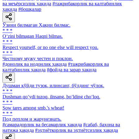
ва меъёрсизлик ҳақида
#тажрибакорлик ва калтабинлик
ҳақида
#бошқалар
Ўзини билмаган Ҳақни билмас.
* * *
O‘zini bilmagan Haqni bilmas.
* * *
Respect yourself, or no one else will respect you.
* * *
Честному мужу честен и поклон.
#донолик ва нодонлик ҳақида
#тажрибакорлик ва
калтабинлик ҳақида
#фойда ва зарар ҳақида
Душман қўйди тузоқ, илинсанг, бўлдинг чўлоқ.
* * *
Dushman qo‘ydi tuzoq, ilnsang, bo‘lding cho‘loq.
* * *
Sow tares among smb.'s wheat!
* * *
Под пеплом и жарунезнать.
#самарадорлик ва бесамарлик ҳақида
#сабаб, баҳона ва
натижа ҳақида
#эҳтиёткорлик ва эҳтиётсизлик ҳақида