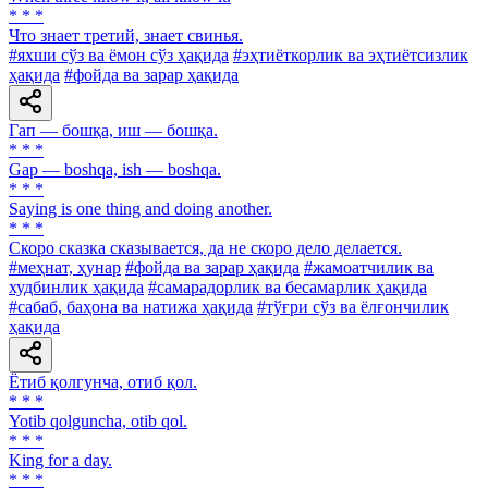
* * *
Что знает третий, знает свинья.
#яхши сўз ва ёмон сўз ҳақида
#эҳтиёткорлик ва эҳтиётсизлик
ҳақида
#фойда ва зарар ҳақида
Гап — бошқа, иш — бошқа.
* * *
Gap — boshqa, ish — boshqa.
* * *
Saying is one thing and doing another.
* * *
Скоро сказка сказывается, да не скоро дело делается.
#меҳнат, ҳунар
#фойда ва зарар ҳақида
#жамоатчилик ва
худбинлик ҳақида
#самарадорлик ва бесамарлик ҳақида
#сабаб, баҳона ва натижа ҳақида
#тўғри сўз ва ёлғончилик
ҳақида
Ётиб қолгунча, отиб қол.
* * *
Yotib qolguncha, otib qol.
* * *
King for a day.
* * *