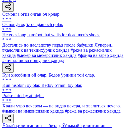
Осмонга оғиз очган оч қолар.
* * *
Osmonga og‘iz ochgan och qolar.
* * *
Не goes long barefoot that waits for dead men's shoes.
* * *
Достались по наследству перья после бабушки Лукерьи..
#ҳалоллик ва текинхўрлик ҳақида
#режа ва режасизлик
ҳақида
#меъёр ва меъёрсизлик ҳақида
#фойда ва зарар ҳақида
#эпчиллик ва ношудлик ҳақида
Кун ҳисобини ой олар, Бедов ўрнини той олар.
* * *
Kun hisobini oy olar, Bedov oʼrnini toy olar.
* * *
Praise fair day at night.
* * *
Хвали утро вечером — не видав вечера, и хвалиться нечего.
#имкон ва имконсизлик ҳақида
#режа ва режасизлик ҳақида
Ўйлаб қилинган иш — битар, Ўйламай қилинган иш —