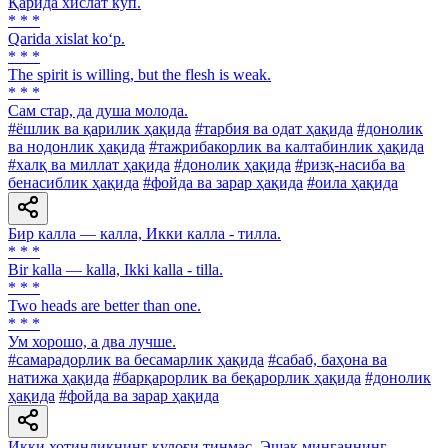
Қарида хислат кўп.
* * *
Qarida xislat ko‘p.
* * *
The spirit is willing, but the flesh is weak.
* * *
Сам стар, да душа молода.
#ёшлик ва қарилик ҳақида
#тарбия ва одат ҳақида
#донолик
ва нодонлик ҳақида
#тажрибакорлик ва калтабинлик ҳақида
#халқ ва миллат ҳақида
#донолик ҳақида
#ризқ-насиба ва
бенасиблик ҳақида
#фойда ва зарар ҳақида
#оила ҳақида
Бир калла — калла, Икки калла - тилла.
* * *
Bir kalla — kalla, Ikki kalla - tilla.
* * *
Two heads are better than one.
* * *
Ум хорошо, а два лучше.
#самарадорлик ва бесамарлик ҳақида
#сабаб, баҳона ва
натижа ҳақида
#барқарорлик ва беқарорлик ҳақида
#донолик
ҳақида
#фойда ва зарар ҳақида
Икки хотинликнинг қулоғи тинмас, Эшак минганнинг —