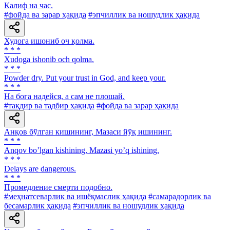
Калиф на час.
#фойда ва зарар ҳақида
#эпчиллик ва ношудлик ҳақида
Худога ишониб оч қолма.
* * *
Xudoga ishonib och qolma.
* * *
Powder dry. Put your trust in God, and keep your.
* * *
На бога надейся, а сам не плошай.
#тақдир ва тадбир ҳақида
#фойда ва зарар ҳақида
Анқов бўлган кишининг, Мазаси йўқ ишининг.
* * *
Аnqov boʼlgan kishining, Mazasi yoʼq ishining.
* * *
Delays are dangerous.
* * *
Промедление смерти подобно.
#меҳнатсеварлик ва ишёқмаслик ҳақида
#самарадорлик ва
бесамарлик ҳақида
#эпчиллик ва ношудлик ҳақида