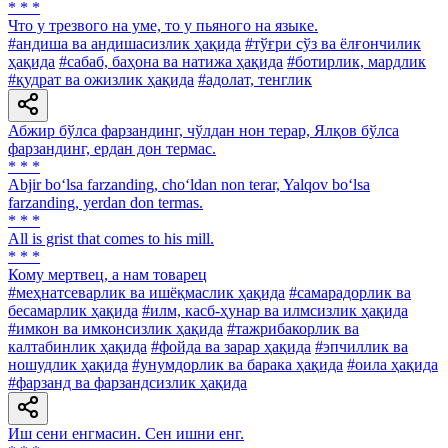
* * *
Что у трезвого на уме, то у пьяного на языке.
#андиша ва андишасизлик ҳақида
#тўғри сўз ва ёлғончилик
ҳақида
#сабаб, баҳона ва натижа ҳақида
#ботирлик, мардлик
#қудрат ва ожизлик ҳақида
#адолат, тенглик
Абжир бўлса фарзандинг, чўлдан нон терар, Ялқов бўлса
фарзандинг, ердан дон термас.
* * *
Abjir bo‘lsa farzanding, cho‘ldan non terar, Yalqov bo‘lsa
farzanding, yerdan don termas.
* * *
All is grist that comes to his mill.
* * *
Кому мертвец, а нам товарец
#меҳнатсеварлик ва ишёқмаслик ҳақида
#самарадорлик ва
бесамарлик ҳақида
#илм, касб-ҳунар ва илмсизлик ҳақида
#имкон ва имконсизлик ҳақида
#тажрибакорлик ва
калтабинлик ҳақида
#фойда ва зарар ҳақида
#эпчиллик ва
ношудлик ҳақида
#унумдорлик ва барака ҳақида
#оила ҳақида
#фарзанд ва фарзандсизлик ҳақида
Иш сени енгмасин. Сен ишни енг.