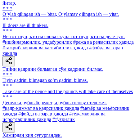
йитар.
* * *
O‘ylab qilingan ish — bitar, O‘ylamay qilingan ish — yitar.
* * *
Ill doers are ill thinkers.
* * *
He тот глуп, кто на слова скупа тот глуп, кто на деле туп.
#ишбилармонлик, уддабуронлик
#режа ва режасизлик ҳақида
#тажрибакорлик ва калтабинлик ҳақида
#фойда ва зарар
ҳақида
Тийин қадрини билмаган сўм қадрини билмас.
* * *
Tiyin qadrini bilmagan soʼm qadrini bilmas.
* * *
Take care of the pence and the pounds will take care of themselves
* * *
Денежка рубль бережет, а рубль голову стережет.
#қадр-қиммат ва қадрсизлик ҳақида
#меъёр ва меъёрсизлик
ҳақида
#фойда ва зарар ҳақида
#тежамкорлик ва
исрофгарчилик ҳақида
#тўғрилик
Ҳамирдан қил суғургандек.