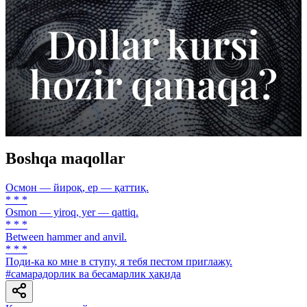
Boshqa maqollar
Осмон — йироқ, ер — қаттиқ.
* * *
Osmon — yiroq, yer — qattiq.
* * *
Between hammer and anvil.
* * *
Поди-ка ко мне в ступу, я тебя пестом приглажу.
#самарадорлик ва бесамарлик ҳақида