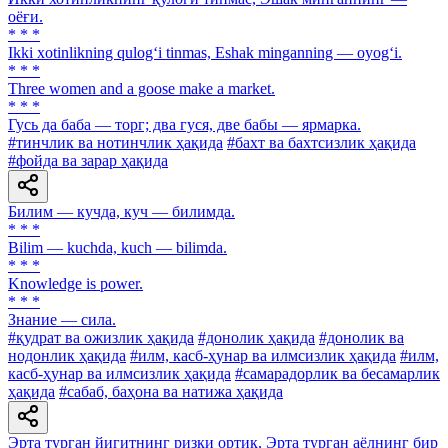
оёғи.
* * *
Ikki xotinlikning qulog‘i tinmas, Eshak minganning — oyog‘i.
* * *
Three women and a goose make a market.
* * *
Гусь да баба — торг; два гуся, две бабы — ярмарка.
#тинчлик ва нотинчлик ҳақида
#бахт ва бахтсизлик ҳақида
#фойда ва зарар ҳақида
Билим — кучда, куч — билимда.
* * *
Bilim — kuchda, kuch — bilimda.
* * *
Knowledge is power.
* * *
Знание — сила.
#қудрат ва ожизлик ҳақида
#донолик ҳақида
#донолик ва
нодонлик ҳақида
#илм, касб-ҳунар ва илмсизлик ҳақида
#илм,
касб-ҳунар ва илмсизлик ҳақида
#самарадорлик ва бесамарлик
ҳақида
#сабаб, баҳона ва натижа ҳақида
Эрта турган йигитнинг ризқи ортиқ, Эрта турган аёлнинг бир