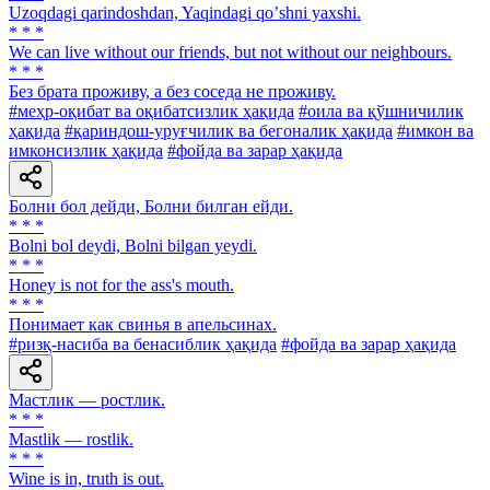
Uzoqdagi qarindoshdan, Yaqindagi qoʼshni yaxshi.
* * *
We can live without our friends, but not without our neighbours.
* * *
Без брата проживу, а без соседа не проживу.
#меҳр-оқибат ва оқибатсизлик ҳақида
#оила ва қўшничилик
ҳақида
#қариндош-уруғчилик ва бегоналик ҳақида
#имкон ва
имконсизлик ҳақида
#фойда ва зарар ҳақида
Болни бол дейди, Болни билган ейди.
* * *
Bolni bol deydi, Bolni bilgan yeydi.
* * *
Honey is not for the ass's mouth.
* * *
Понимает как свинья в апельсинах.
#ризқ-насиба ва бенасиблик ҳақида
#фойда ва зарар ҳақида
Мастлик — ростлик.
* * *
Mastlik — rostlik.
* * *
Wine is in, truth is out.