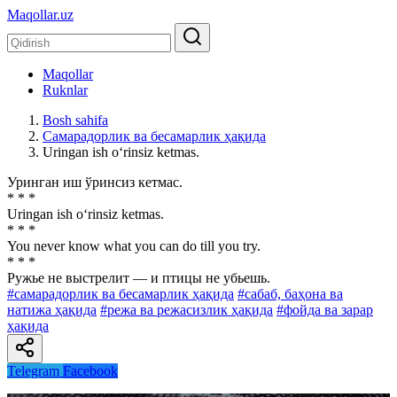
Maqollar.uz
Maqollar
Ruknlar
Bosh sahifa
Самарадорлик ва бесамарлик ҳақида
Uringan ish o‘rinsiz ketmas.
Уринган иш ўринсиз кетмас.
* * *
Uringan ish o‘rinsiz ketmas.
* * *
You never know what you can do till you try.
* * *
Ружье не выстрелит — и птицы не убьешь.
#самарадорлик ва бесамарлик ҳақида
#сабаб, баҳона ва
натижа ҳақида
#режа ва режасизлик ҳақида
#фойда ва зарар
ҳақида
Telegram
Facebook