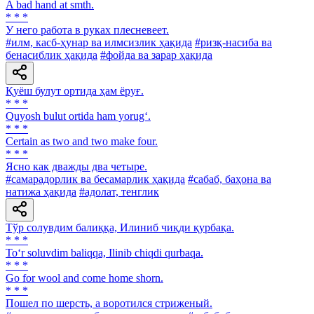
A bad hand at smth.
* * *
У него работа в руках плесневеет.
#илм, касб-ҳунар ва илмсизлик ҳақида
#ризқ-насиба ва
бенасиблик ҳақида
#фойда ва зарар ҳақида
Қуёш булут ортида ҳам ёруғ.
* * *
Quyosh bulut ortida ham yorug‘.
* * *
Certain as two and two make four.
* * *
Ясно как дважды два четыре.
#самарадорлик ва бесамарлик ҳақида
#сабаб, баҳона ва
натижа ҳақида
#адолат, тенглик
Тўр солувдим балиққа, Илиниб чиқди қурбақа.
* * *
To‘r soluvdim baliqqa, Ilinib chiqdi qurbaqa.
* * *
Go for wool and come home shorn.
* * *
Пошел по шерсть, а воротился стриженый.