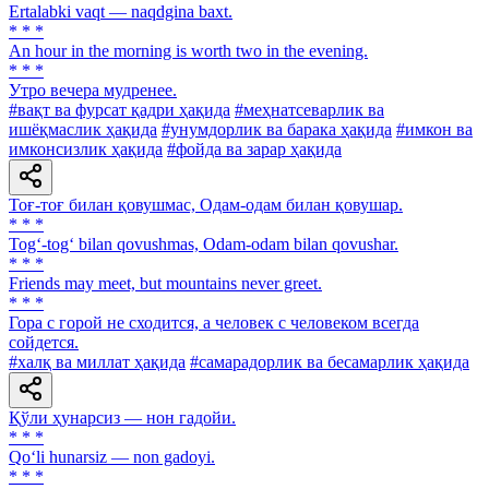
Ertalabki vaqt — naqdgina baxt.
* * *
An hour in the morning is worth two in the evening.
* * *
Утро вечера мудренее.
#вақт ва фурсат қадри ҳақида
#меҳнатсеварлик ва
ишёқмаслик ҳақида
#унумдорлик ва барака ҳақида
#имкон ва
имконсизлик ҳақида
#фойда ва зарар ҳақида
Тоғ-тоғ билан қовушмас, Одам-одам билан қовушар.
* * *
Tog‘-tog‘ bilan qovushmas, Odam-odam bilan qovushar.
* * *
Friends may meet, but mountains never greet.
* * *
Гора с горой не сходится, а человек с человеком всегда
сойдется.
#халқ ва миллат ҳақида
#самарадорлик ва бесамарлик ҳақида
Қўли ҳунарсиз — нон гадойи.
* * *
Qo‘li hunarsiz — non gadoyi.
* * *