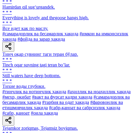
* * *
Hamirdan qil sug‘urgandek.
* * *
Everything is lovely and thegoose hangs high.
* * *
Все идет как по маслу.
#самарадорлик ва бесамарлик ҳақида
#имкон ва имконсизлик
ҳақида
#фойда ва зарар ҳақида
Тинч оқар сувнинг таги теран бўлар.
* * *
Tinch oqar suvning tagi teran bo’lar.
* * *
Still waters have deep bottoms.
* * *
Тихие воды глубоки.
#тинчлик ва нотинчлик ҳақида
#аҳиллик ва ноаҳиллик ҳақида
#меҳр, оқибат
#вақт ва фурсат қадри ҳақида
#самарадорлик ва
бесамарлик ҳақида
#тарбия ва одат ҳақида
#фаровонлик ва
етишмовчилик ҳақида
#сабр-қаноат ва сабрсизлик ҳақида
#сабр, қаноат
#оила ҳақида
Tejamkor zoriqmas, Tejamsiz boyiqmas.