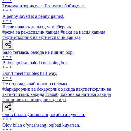
* * *
Тежамкор зориқмас, Тежамсиз бойиқмас.
* * *
A penny saved is a penny gained.
* * *
Легче нажить деньги, чем сберечь.
#режа ва режасизлик ҳақида
#нақд ва насия ҳақида
#эҳтиёткорлик ва эҳтиётсизлик ҳақида
Бало тегмаса, балода не ишинг бор.
* * *
Balo tegmasa, baloda ne ishing bor.
* * *
Don’t meet troubles half-way.
* * *
He подкладывай к огню соломы.
#барқарорлик ва беқарорлик ҳақида
#эҳтиёткорлик ва
эҳтиётсизлик ҳақида
#сабаб, баҳона ва натижа ҳақида
#эпчиллик ва ношудлик ҳақида
Олов билан ўйнашсанг, оқибати куярсан.
* * *
Olov bilan o‘ynashsang, oqibati kuyarsan.
* * *