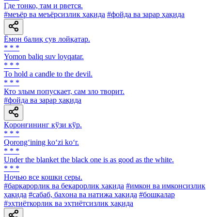
Где тонко, там и рвется.
#меъёр ва меъёрсизлик ҳақида
#фойда ва зарар ҳақида
Ёмон балиқ сув лойқатар.
* * *
Yomon baliq suv loyqatar.
* * *
To hold a candle to the devil.
* * *
Кто злым попускает, сам зло творит.
#фойда ва зарар ҳақида
Қоронғининг кўзи кўр.
* * *
Qorong‘ining ko‘zi ko‘r.
* * *
Under the blanket the black one is as good as the white.
* * *
Ночью все кошки серы.
#барқарорлик ва беқарорлик ҳақида
#имкон ва имконсизлик
ҳақида
#сабаб, баҳона ва натижа ҳақида
#бошқалар
#эҳтиёткорлик ва эҳтиётсизлик ҳақида