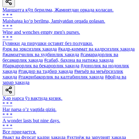
Маишатга кўп берилма, Жамиятдан орқада қоласан.
* * *
Maishatga ko‘p berilma, Jamiyatdan orqada qolasan.
* * *
Wine and wenches empty men's purses.
* * *
Гулянки да пирушки оставят без полушки.
#эрк ва эрксизлик ҳақида
#қадр-қиммат ва қадрсизлик ҳақида
#жамоатчилик ва худбинлик ҳақида
#самарадорлик ва
бесамарлик ҳақида
#сабаб, баҳона ва натижа ҳақида
#барқарорлик ва беқарорлик ҳақида
#донолик ва нодонлик
ҳақида
#тақдир ва тадбир ҳақида
#меъёр ва меъёрсизлик
ҳақида
#тажрибакорлик ва калтабинлик ҳақида
#фойда ва
зарар ҳақида
Ҳар нарса ўз вақтида қизиқ.
* * *
Har narsa oʼz vaqtida qiziq.
* * *
A wonder lasts but nine days.
* * *
Все приедается.
#вақт ва фурсат қадри ҳақида
#эҳтиёж ва зарурият ҳақида