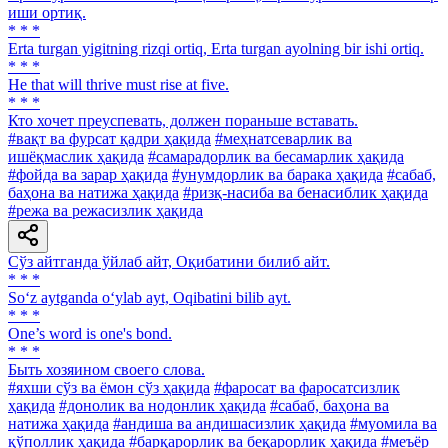
иши ортиқ.
* * *
Erta turgan yigitning rizqi ortiq, Erta turgan ayolning bir ishi ortiq.
* * *
He that will thrive must rise at five.
* * *
Кто хочет преуспевать, должен пораньше вставать.
#вақт ва фурсат қадри ҳақида
#меҳнатсеварлик ва
ишёқмаслик ҳақида
#самарадорлик ва бесамарлик ҳақида
#фойда ва зарар ҳақида
#унумдорлик ва барака ҳақида
#сабаб,
баҳона ва натижа ҳақида
#ризқ-насиба ва бенасиблик ҳақида
#режа ва режасизлик ҳақида
Сўз айтганда ўйлаб айт, Оқибатини билиб айт.
* * *
So‘z aytganda o‘ylab ayt, Oqibatini bilib ayt.
* * *
One’s word is one's bond.
* * *
Быть хозяином своего слова.
#яхши сўз ва ёмон сўз ҳақида
#фаросат ва фаросатсизлик
ҳақида
#донолик ва нодонлик ҳақида
#сабаб, баҳона ва
натижа ҳақида
#андиша ва андишасизлик ҳақида
#муомила ва
қўполлик ҳақида
#барқарорлик ва беқарорлик ҳақида
#меъёр