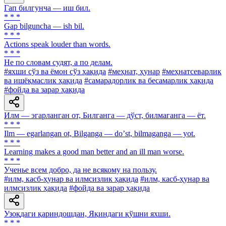
Гап билгунча — иш бил.
* * *
Gap bilguncha — ish bil.
* * *
Actions speak louder than words.
* * *
He по словам судят, а по делам.
#яхши сўз ва ёмон сўз ҳақида
#меҳнат, ҳунар
#меҳнатсеварлик
ва ишёқмаслик ҳақида
#самарадорлик ва бесамарлик ҳақида
#фойда ва зарар ҳақида
Илм — эгарланган от, Билганга — дўст, билмаганга — ёт.
* * *
Ilm — egarlangan ot, Bilganga — doʼst, bilmaganga — yot.
* * *
Learning makes a good man better and an ill man worse.
* * *
Ученье всем добро, да не всякому на пользу.
#илм, касб-ҳунар ва илмсизлик ҳақида
#илм, касб-ҳунар ва
илмсизлик ҳақида
#фойда ва зарар ҳақида
Узоқдаги қариндошдан, Яқиндаги қўшни яхши.
* * *