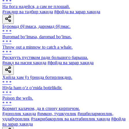
* * *
На бога надейся, а сам не плошай.
#тақдир ва тадбир ҳақида
#фойда ва зарар ҳақида
Буромад бўлмаса, даромад бўлмас.
* * *
Buromad bo‘lmasa, daromad bo‘lmas.
* * *
Throw out a minnow to catch a whale.
* * *
Рискнуть пустяком ради большого барыша.
#нақд ва насия ҳақида
#фойда ва зарар ҳақида
Ҳийла ҳам ўз ўрнида ботирликдир.
* * *
Hiyla ham o‘z o‘rnida botirlikdir.
* * *
Poison the wells.
* * *
Кормит калачом, да в спину кирпичом.
#донолик ҳақида
#имкон, тушкунлик
#ишбилармонлик,
уддабуронлик
#тажрибакорлик ва калтабинлик ҳақида
#фойда
ва зарар ҳақида