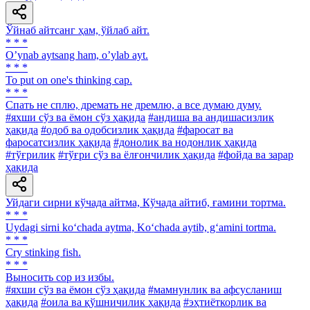
Ўйнаб айтсанг ҳам, ўйлаб айт.
* * *
Oʼynab aytsang ham, oʼylab ayt.
* * *
To put on one's thinking cap.
* * *
Спать не сплю, дремать не дремлю, а все думаю думу.
#яхши сўз ва ёмон сўз ҳақида
#андиша ва андишасизлик
ҳақида
#одоб ва одобсизлик ҳақида
#фаросат ва
фаросатсизлик ҳақида
#донолик ва нодонлик ҳақида
#тўғрилик
#тўғри сўз ва ёлғончилик ҳақида
#фойда ва зарар
ҳақида
Уйдаги сирни кўчада айтма, Кўчада айтиб, ғамини тортма.
* * *
Uydagi sirni ko‘chada aytma, Ko‘chada aytib, g‘amini tortma.
* * *
Cry stinking fish.
* * *
Выносить cop из избы.
#яхши сўз ва ёмон сўз ҳақида
#мамнунлик ва афсусланиш
ҳақида
#оила ва қўшничилик ҳақида
#эҳтиёткорлик ва