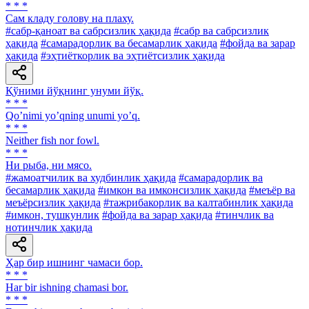
* * *
Сам кладу голову на плаху.
#сабр-қаноат ва сабрсизлик ҳақида
#сабр ва сабрсизлик
ҳақида
#самарадорлик ва бесамарлик ҳақида
#фойда ва зарар
ҳақида
#эҳтиёткорлик ва эҳтиётсизлик ҳақида
Қўними йўқнинг унуми йўқ.
* * *
Qoʼnimi yoʼqning unumi yoʼq.
* * *
Neither fish nor fowl.
* * *
Ни рыба, ни мясо.
#жамоатчилик ва худбинлик ҳақида
#самарадорлик ва
бесамарлик ҳақида
#имкон ва имконсизлик ҳақида
#меъёр ва
меъёрсизлик ҳақида
#тажрибакорлик ва калтабинлик ҳақида
#имкон, тушкунлик
#фойда ва зарар ҳақида
#тинчлик ва
нотинчлик ҳақида
Ҳар бир ишнинг чамаси бор.
* * *
Har bir ishning chamasi bor.
* * *