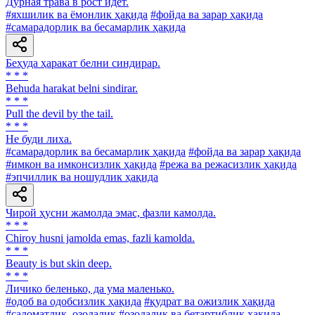
Дурная трава в рост идет.
#яхшилик ва ёмонлик ҳақида
#фойда ва зарар ҳақида
#самарадорлик ва бесамарлик ҳақида
Беҳуда ҳаракат белни синдирар.
* * *
Behuda harakat belni sindirar.
* * *
Pull the devil by the tail.
* * *
He буди лиха.
#самарадорлик ва бесамарлик ҳақида
#фойда ва зарар ҳақида
#имкон ва имконсизлик ҳақида
#режа ва режасизлик ҳақида
#эпчиллик ва ношудлик ҳақида
Чирой ҳусни жамолда эмас, фазли камолда.
* * *
Chiroy husni jamolda emas, fazli kamolda.
* * *
Beauty is but skin deep.
* * *
Личико беленько, да ума маленько.
#одоб ва одобсизлик ҳақида
#қудрат ва ожизлик ҳақида
#саломатлик, озодалик
#озодалик ва бетартиблик ҳақида