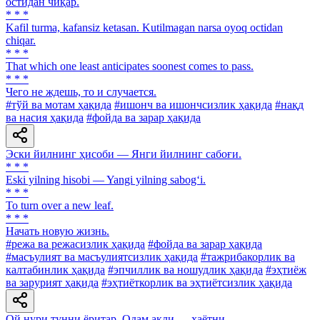
оcтидан чиқар.
* * *
Kafil turma, kafansiz ketasan. Kutilmagan narsa oyoq octidan
chiqar.
* * *
That which one least anticipates soonest comes to pass.
* * *
Чего не ждешь, то и случается.
#тўй ва мотам ҳақида
#ишонч ва ишончсизлик ҳақида
#нақд
ва насия ҳақида
#фойда ва зарар ҳақида
Эски йилнинг ҳисоби — Янги йилнинг сабоғи.
* * *
Eski yilning hisobi — Yangi yilning sabog‘i.
* * *
To turn over a new leaf.
* * *
Начать новую жизнь.
#режа ва режасизлик ҳақида
#фойда ва зарар ҳақида
#масъулият ва масъулиятсизлик ҳақида
#тажрибакорлик ва
калтабинлик ҳақида
#эпчиллик ва ношудлик ҳақида
#эҳтиёж
ва зарурият ҳақида
#эҳтиёткорлик ва эҳтиётсизлик ҳақида
Ой нури тунни ёритар, Одам ақли — ҳаётни.