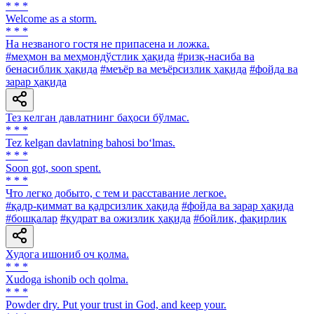
* * *
Welcome as a storm.
* * *
Ha незваного гостя не припасена и ложка.
#меҳмон ва меҳмондўстлик ҳақида
#ризқ-насиба ва
бенасиблик ҳақида
#меъёр ва меъёрсизлик ҳақида
#фойда ва
зарар ҳақида
Тез келган давлатнинг баҳоси бўлмас.
* * *
Tez kelgan davlatning bahosi bo‘lmas.
* * *
Soon got, soon spent.
* * *
Что легко добыто, с тем и расставание легкое.
#қадр-қиммат ва қадрсизлик ҳақида
#фойда ва зарар ҳақида
#бошқалар
#қудрат ва ожизлик ҳақида
#бойлик, фақирлик
Худога ишониб оч қолма.
* * *
Xudoga ishonib och qolma.
* * *
Powder dry. Put your trust in God, and keep your.