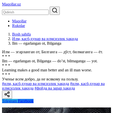
Maqollar.uz
Maqollar
Ruknlar
Bosh sahifa
Илм, касб-ҳунар ва илмсизлик ҳақида
Ilm — egarlangan ot, Bilganga
Илм — эгарланган от, Билганга — дўст, билмаганга — ёт.
* * *
Ilm — egarlangan ot, Bilganga — doʼst, bilmaganga — yot.
* * *
Learning makes a good man better and an ill man worse.
* * *
Ученье всем добро, да не всякому на пользу.
#илм, касб-ҳунар ва илмсизлик ҳақида
#илм, касб-ҳунар ва
илмсизлик ҳақида
#фойда ва зарар ҳақида
Telegram
Facebook