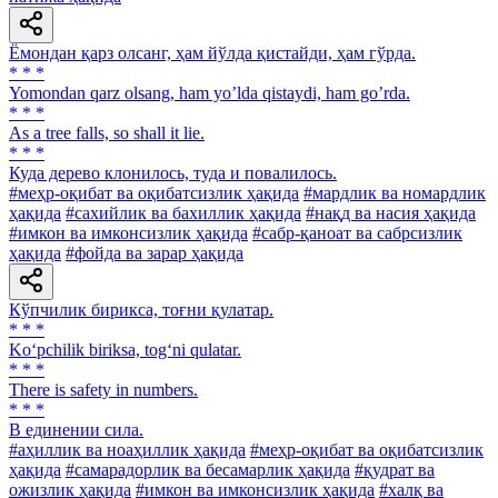
Ёмондан қарз олсанг, ҳам йўлда қистайди, ҳам гўрда.
* * *
Yomondan qarz olsang, ham yoʼlda qistaydi, ham goʼrda.
* * *
As a tree falls, so shall it lie.
* * *
Куда дерево клонилось, туда и повалилось.
#меҳр-оқибат ва оқибатсизлик ҳақида
#мардлик ва номардлик
ҳақида
#сахийлик ва бахиллик ҳақида
#нақд ва насия ҳақида
#имкон ва имконсизлик ҳақида
#сабр-қаноат ва сабрсизлик
ҳақида
#фойда ва зарар ҳақида
Кўпчилик бирикса, тоғни қулатар.
* * *
Ko‘pchilik biriksa, tog‘ni qulatar.
* * *
There is safety in numbers.
* * *
В единении сила.
#аҳиллик ва ноаҳиллик ҳақида
#меҳр-оқибат ва оқибатсизлик
ҳақида
#самарадорлик ва бесамарлик ҳақида
#қудрат ва
ожизлик ҳақида
#имкон ва имконсизлик ҳақида
#халқ ва