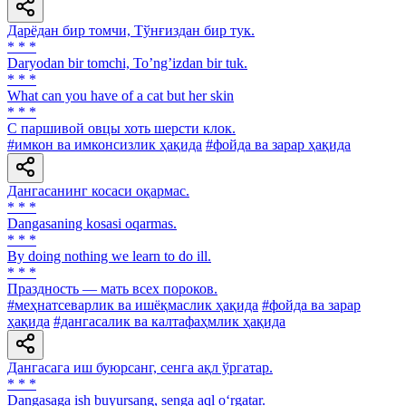
Дарёдан бир томчи, Тўнғиздан бир тук.
* * *
Daryodan bir tomchi, Toʼngʼizdan bir tuk.
* * *
What can you have of a cat but her skin
* * *
С паршивой овцы хоть шерсти клок.
#имкон ва имконсизлик ҳақида
#фойда ва зарар ҳақида
Дангасанинг косаси оқармас.
* * *
Dangasaning kosasi oqarmas.
* * *
By doing nothing we learn to do ill.
* * *
Праздность — мать всех пороков.
#меҳнатсеварлик ва ишёқмаслик ҳақида
#фойда ва зарар
ҳақида
#дангасалик ва калтафаҳмлик ҳақида
Дангасага иш буюрсанг, сенга ақл ўргатар.
* * *
Dangasaga ish buyursang, senga aql o‘rgatar.