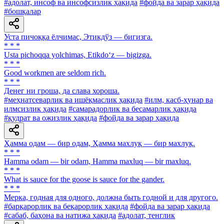
#адолат, инсоф ва инсофсизлик ҳақида
#фойда ва зарар ҳақида
#бошқалар
Уста пичоққа ёлчимас, Этикдўз — бигизга.
* * *
Usta pichoqqa yolchimas, Etikdo‘z — bigizga.
* * *
Good workmen are seldom rich.
* * *
Денег ни гроша, да слава хороша.
#меҳнатсеварлик ва ишёқмаслик ҳақида
#илм, касб-ҳунар ва
илмсизлик ҳақида
#самарадорлик ва бесамарлик ҳақида
#қудрат ва ожизлик ҳақида
#фойда ва зарар ҳақида
Ҳамма одам — бир одам, Ҳамма махлуқ — бир махлуқ.
* * *
Hamma odam — bir odam, Hamma maxluq — bir maxluq.
* * *
What is sauce for the goose is sauce for the gander.
* * *
Мерка, годная для одного, должна быть годной и для другого.
#барқарорлик ва беқарорлик ҳақида
#фойда ва зарар ҳақида
#сабаб, баҳона ва натижа ҳақида
#адолат, тенглик