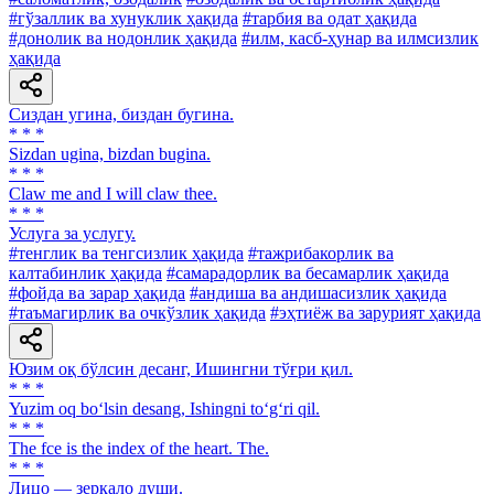
#гўзаллик ва хунуклик ҳақида
#тарбия ва одат ҳақида
#донолик ва нодонлик ҳақида
#илм, касб-ҳунар ва илмсизлик
ҳақида
Сиздан угина, биздан бугина.
* * *
Sizdan ugina, bizdan bugina.
* * *
Claw me and I will claw thee.
* * *
Услуга за услугу.
#тенглик ва тенгсизлик ҳақида
#тажрибакорлик ва
калтабинлик ҳақида
#самарадорлик ва бесамарлик ҳақида
#фойда ва зарар ҳақида
#андиша ва андишасизлик ҳақида
#таъмагирлик ва очкўзлик ҳақида
#эҳтиёж ва зарурият ҳақида
Юзим оқ бўлсин десанг, Ишингни тўғри қил.
* * *
Yuzim oq bo‘lsin desang, Ishingni to‘g‘ri qil.
* * *
The fce is the index of the heart. The.
* * *
Лицо — зеркало души.