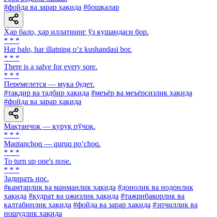
#фойда ва зарар ҳақида
#бошқалар
Ҳар бало, ҳар иллатнинг ўз кушандаси бор.
* * *
Har balo, har illatning o‘z kushandasi bor.
* * *
There is a salve for every sore.
* * *
Перемелется — мука будет.
#тақдир ва тадбир ҳақида
#меъёр ва меъёрсизлик ҳақида
#фойда ва зарар ҳақида
Мақтанчоқ — қуруқ пўчоқ.
* * *
Maqtanchoq — quruq po‘choq.
* * *
To turn up one's nose.
* * *
Задирать нос.
#камтарлик ва манманлик ҳақида
#донолик ва нодонлик
ҳақида
#қудрат ва ожизлик ҳақида
#тажрибакорлик ва
калтабинлик ҳақида
#фойда ва зарар ҳақида
#эпчиллик ва
ношудлик ҳақида