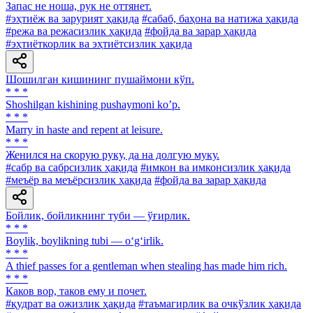
Запас не ноша, рук не оттянет.
#эҳтиёж ва зарурият ҳақида
#сабаб, баҳона ва натижа ҳақида
#режа ва режасизлик ҳақида
#фойда ва зарар ҳақида
#эҳтиёткорлик ва эҳтиётсизлик ҳақида
Шошилган кишининг пушаймони кўп.
* * *
Shoshilgan kishining pushaymoni koʼp.
* * *
Marry in haste and repent at leisure.
* * *
Женился на скорую руку, да на долгую муку.
#сабр ва сабрсизлик ҳақида
#имкон ва имконсизлик ҳақида
#меъёр ва меъёрсизлик ҳақида
#фойда ва зарар ҳақида
Бойлик, бойликнинг туби — ўғирлик.
* * *
Boylik, boylikning tubi — o‘g‘irlik.
* * *
A thief passes for a gentleman when stealing has made him rich.
* * *
Каков вор, таков ему и почет.
#қудрат ва ожизлик ҳақида
#таъмагирлик ва очкўзлик ҳақида