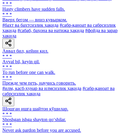
* * *
Hasty climbers have sudden falls.
* * *
Вверх бегом — вниз кувырком.
#бахт ва бахтсизлик ҳақида
#сабр-қаноат ва сабрсизлик
ҳақида
#сабаб, баҳона ва натижа ҳақида
#фойда ва зарар
ҳақида
Аввал бил, кейин қил.
* * *
Аvval bil, keyin qil.
* * *
To run before one can walk.
* * *
Прежде чем петь, научись говорить.
#илм, касб-ҳунар ва илмсизлик ҳақида
#сабр-қаноат ва
сабрсизлик ҳақида
Шошган ишга шайтон қўшилар.
* * *
Shoshgan ishga shayton qo‘shilar.
* * *
Never ask pardon before you are accused.