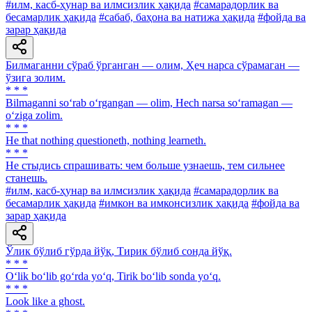
#илм, касб-ҳунар ва илмсизлик ҳақида
#самарадорлик ва
бесамарлик ҳақида
#сабаб, баҳона ва натижа ҳақида
#фойда ва
зарар ҳақида
Билмаганни сўраб ўрганган — олим, Ҳеч нарса сўрамаган —
ўзига золим.
* * *
Bilmaganni so‘rab o‘rgangan — olim, Hech narsa so‘ramagan —
o‘ziga zolim.
* * *
He that nothing questioneth, nothing learneth.
* * *
He стыдись спрашивать: чем больше узнаешь, тем сильнее
станешь.
#илм, касб-ҳунар ва илмсизлик ҳақида
#самарадорлик ва
бесамарлик ҳақида
#имкон ва имконсизлик ҳақида
#фойда ва
зарар ҳақида
Ўлик бўлиб гўрда йўқ, Тирик бўлиб сонда йўқ.
* * *
O‘lik bo‘lib go‘rda yo‘q, Tirik bo‘lib sonda yo‘q.
* * *
Look like a ghost.