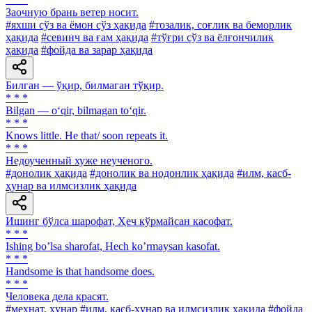
Заочную брань ветер носит.
#яхши сўз ва ёмон сўз ҳақида
#тозалик, соғлик ва беморлик
ҳақида
#севинч ва ғам ҳақида
#тўғри сўз ва ёлғончилик
ҳақида
#фойда ва зарар ҳақида
Билган — ўқир, билмаган тўқир.
* * *
Bilgan — o‘qir, bilmagan to‘qir.
* * *
Knows little. He that/ soon repeats it.
* * *
Недоученный хуже неученого.
#донолик ҳақида
#донолик ва нодонлик ҳақида
#илм, касб-
ҳунар ва илмсизлик ҳақида
Ишинг бўлса шарофат, Ҳеч кўрмайсан касофат.
* * *
Ishing boʼlsa sharofat, Hech koʼrmaysan kasofat.
* * *
Handsome is that handsome does.
* * *
Человека дела красят.
#меҳнат, ҳунар
#илм, касб-ҳунар ва илмсизлик ҳақида
#фойда