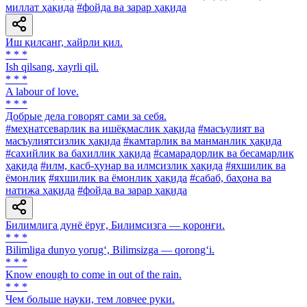
миллат ҳақида
#фойда ва зарар ҳақида
Иш қилсанг, хайрли қил.
* * *
Ish qilsang, xayrli qil.
* * *
A labour of love.
* * *
Добрые дела говорят сами за себя.
#меҳнатсеварлик ва ишёқмаслик ҳақида
#масъулият ва
масъулиятсизлик ҳақида
#камтарлик ва манманлик ҳақида
#сахийлик ва бахиллик ҳақида
#самарадорлик ва бесамарлик
ҳақида
#илм, касб-ҳунар ва илмсизлик ҳақида
#яхшилик ва
ёмонлик
#яхшилик ва ёмонлик ҳақида
#сабаб, баҳона ва
натижа ҳақида
#фойда ва зарар ҳақида
Билимлига дунё ёруғ, Билимсизга — қоронғи.
* * *
Bilimliga dunyo yorug‘, Bilimsizga — qorong‘i.
* * *
Know enough to come in out of the rain.
* * *
Чем больше науки, тем ловчее руки.