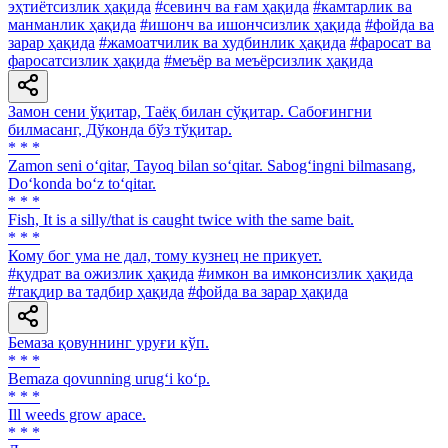
эҳтиётсизлик ҳақида
#севинч ва ғам ҳақида
#камтарлик ва
манманлик ҳақида
#ишонч ва ишончсизлик ҳақида
#фойда ва
зарар ҳақида
#жамоатчилик ва худбинлик ҳақида
#фаросат ва
фаросатсизлик ҳақида
#меъёр ва меъёрсизлик ҳақида
Замон сени ўқитар, Таёқ билан сўқитар. Сабоғингни
билмасанг, Дўконда бўз тўқитар.
* * *
Zamon seni o‘qitar, Tayoq bilan so‘qitar. Sabog‘ingni bilmasang,
Do‘konda bo‘z to‘qitar.
* * *
Fish, It is a silly/that is caught twice with the same bait.
* * *
Кому бог ума не дал, тому кузнец не прикует.
#қудрат ва ожизлик ҳақида
#имкон ва имконсизлик ҳақида
#тақдир ва тадбир ҳақида
#фойда ва зарар ҳақида
Бемаза қовуннинг уруғи кўп.
* * *
Bemaza qovunning urug‘i ko‘p.
* * *
Ill weeds grow apace.
* * *