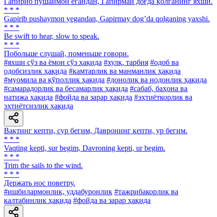
Гапириб пушаймон егандан, Гапирмай доғда қолганинг яхши.
* * *
Gapirib pushaymon yegandan, Gapirmay dogʼda qolganing yaxshi.
* * *
Be swift to hear, slow to speak.
* * *
Побольше слушай, поменьше говори.
#яхши сўз ва ёмон сўз ҳақида
#хулқ, тарбия
#одоб ва
одобсизлик ҳақида
#камтарлик ва манманлик ҳақида
#муомила ва қўполлик ҳақида
#донолик ва нодонлик ҳақида
#самарадорлик ва бесамарлик ҳақида
#сабаб, баҳона ва
натижа ҳақида
#фойда ва зарар ҳақида
#эҳтиёткорлик ва
эҳтиётсизлик ҳақида
Вақтинг кепти, сур бегим, Давронинг кепти, ур бегим.
* * *
Vaqting kepti, sur begim, Davroning kepti, ur begim.
* * *
Trim the sails to the wind.
* * *
Держать нос поветру.
#ишбилармонлик, уддабуронлик
#тажрибакорлик ва
калтабинлик ҳақида
#фойда ва зарар ҳақида