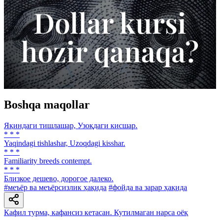
Boshqa maqollar
Яқиндаги тишлашар, Узоқдаги кисшар.
* * *
Yaqindagi tishlashar, Uzoqdagi kisshar.
* * *
Familiarity breeds contempt.
* * *
Близкое дешево, дорогое далеко.
#меъёр ва меъёрсизлик ҳақида
#фойда ва зарар ҳақида
Кафил турма, кафансиз кетасан. Кутилмаган нарса оёқ