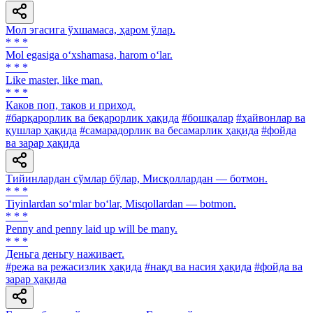
Мол эгасига ўхшамаса, ҳаром ўлар.
* * *
Mol egasiga o‘xshamasa, harom o‘lar.
* * *
Like master, like man.
* * *
Каков поп, таков и приход.
#барқарорлик ва беқарорлик ҳақида
#бошқалар
#ҳайвонлар ва
қушлар ҳақида
#самарадорлик ва бесамарлик ҳақида
#фойда
ва зарар ҳақида
Тийинлардан сўмлар бўлар, Мисқоллардан — ботмон.
* * *
Tiyinlardan so‘mlar bo‘lar, Misqollardan — botmon.
* * *
Penny and penny laid up will be many.
* * *
Деньга деньгу наживает.
#режа ва режасизлик ҳақида
#нақд ва насия ҳақида
#фойда ва
зарар ҳақида