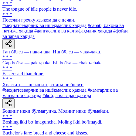
* * *
The tongue of idle people is never idle.
* * *
Посеяли гречку языком да с печки.
#меҳнатсеварлик ва ишёқмаслик ҳақида
#сабаб, баҳона ва
натижа ҳақида
#дангасалик ва калтафаҳмлик ҳақида
#фойда
ва зарар ҳақида
Гап бўлса — пака-пака, Иш бўлса — чака-чака.
* * *
Gap bo‘lsa — paka-paka, Ish bo‘lsa — chaka-chaka.
* * *
Easier said than done.
* * *
Хвастать — не косить, спина не болит.
#меҳнатсеварлик ва ишёқмаслик ҳақида
#камтарлик ва
манманлик ҳақида
#фойда ва зарар ҳақида
Бошинг икки бўлмагунча. Молинг икки бўлмайди.
* * *
Boshing ikki bo‘lmaguncha. Moling ikki bo‘lmaydi.
* * *
Bachelor's fare: bread and cheese and kisses.