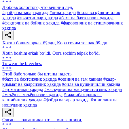
* * *
Любовь холостого, что вешний лед.
#фойда ва зарар ҳақида
#оила ҳақида
#оила ва қўшничилик
ҳақида
#эр-хотинлар ҳақида
#бахт ва бахтсизлик ҳақида
#фақирлик ва бойлик ҳақида
#фаровонлик ва етишмовчилик
ҳақида
Хотин бошим эркак бўлди, Қора сочим телпак бўлди
* * *
Xotin boshim erkak bo‘ldi, Qora sochim telpak bo‘ldi
* * *
To wear the breeches.
* * *
Этой бабе только бы штаны надеть.
#бахт ва бахтсизлик ҳақида
#севинч ва ғам ҳақида
#қадр-
қиммат ва қадрсизлик ҳақида
#оила ва қўшничилик ҳақида
#эр-хотинлар ҳақида
#масъулият ва масъулиятсизлик ҳақида
#меъёр ва меъёрсизлик ҳақида
#тажрибакорлик ва
калтабинлик ҳақида
#фойда ва зарар ҳақида
#эпчиллик ва
ношудлик ҳақида
Олган — олганники, от — минганники.
* * *