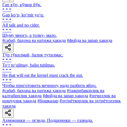
Гап кўп, кўмир йўқ.
* * *
Gap ko‘p, ko‘mir yo‘q.
* * *
All talk and no cider.
* * *
Шуму много, а толку- мало.
#сабаб, баҳона ва натижа ҳақида
#фойда ва зарар ҳақида
Тўр тўқилмай, балиқ тутилмас.
* * *
To‘r to‘qilmay, baliq tutilmas.
* * *
He that will eat the kernel must crack the nut.
* * *
Чтобы приготовить яичницу, надо разбить яйцо.
#сабаб, баҳона ва натижа ҳақида
#тажрибакорлик ва
калтабинлик ҳақида
#фойда ва зарар ҳақида
#эпчиллик ва
ношудлик ҳақида
#бошқалар
#эҳтиёткорлик ва эҳтиётсизлик
ҳақида
Аҳмоқники — оғзида, Подшоники — ғазнада.
* * *