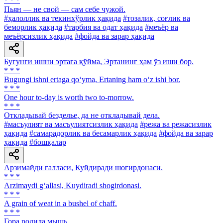
* * *
Пьян — не свой — сам себе чужой.
#ҳалоллик ва текинхўрлик ҳақида
#тозалик, соғлик ва
беморлик ҳақида
#тарбия ва одат ҳақида
#меъёр ва
меъёрсизлик ҳақида
#фойда ва зарар ҳақида
Бугунги ишни эртага қўйма, Эртанинг ҳам ўз иши бор.
* * *
Bugungi ishni ertaga qo‘yma, Ertaning ham o‘z ishi bor.
* * *
One hour to-day is worth two to-morrow.
* * *
Откладывай безделье, да не откладывай дела.
#масъулият ва масъулиятсизлик ҳақида
#режа ва режасизлик
ҳақида
#самарадорлик ва бесамарлик ҳақида
#фойда ва зарар
ҳақида
#бошқалар
Арзимайди ғалласи, Куйдиради шогирдонаси.
* * *
Arzimaydi g‘allasi, Kuydiradi shogirdonasi.
* * *
A grain of weat in a bushel of chaff.
* * *
Гора родила мышь.