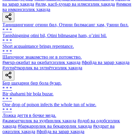
ва зарар ҳақида
#илм, касб-ҳунар ва илмсизлик ҳақида
#имкон
ва имконсизлик ҳақида
Танишингнинг отини бил, Отини билмасанг ҳам, ўзини бил.
* * *
Tanishingning otini bil, Otini bilmasang ham, oʼzini bil.
* * *
Short acquaintance brings repentance.
* * *
Шапочное знакомство не в потомство.
#меҳр-оқибат ва оқибатсизлик ҳақида
#фойда ва зарар ҳақида
#эҳтиёткорлик ва эҳтиётсизлик ҳақида
Бир шаҳарни бир бола бузар.
* * *
Bir shaharni bir bola buzar.
* * *
One drop of poison infects the whole tun of wine.
* * *
Ложка дегтя в бочке меда.
#жамоатчилик ва худбинлик ҳақида
#одоб ва одобсизлик
ҳақида
#барқарорлик ва беқарорлик ҳақида
#қудрат ва
ожизлик ҳақида
#фойда ва зарар ҳақида