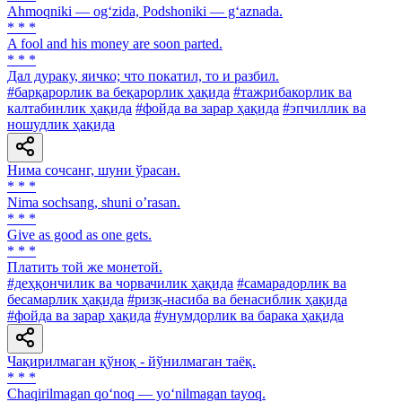
Ahmoqniki — og‘zida, Podshoniki — g‘aznada.
* * *
A fool and his money are soon parted.
* * *
Дал дураку, яичко; что покатил, то и разбил.
#барқарорлик ва беқарорлик ҳақида
#тажрибакорлик ва
калтабинлик ҳақида
#фойда ва зарар ҳақида
#эпчиллик ва
ношудлик ҳақида
Нима сочсанг, шуни ўрасан.
* * *
Nima sochsang, shuni oʼrasan.
* * *
Give as good as one gets.
* * *
Платить той же монетой.
#деҳқончилик ва чорвачилик ҳақида
#самарадорлик ва
бесамарлик ҳақида
#ризқ-насиба ва бенасиблик ҳақида
#фойда ва зарар ҳақида
#унумдорлик ва барака ҳақида
Чақирилмаган қўноқ - йўнилмаган таёқ.
* * *
Chaqirilmagan qo‘noq — yo‘nilmagan tayoq.