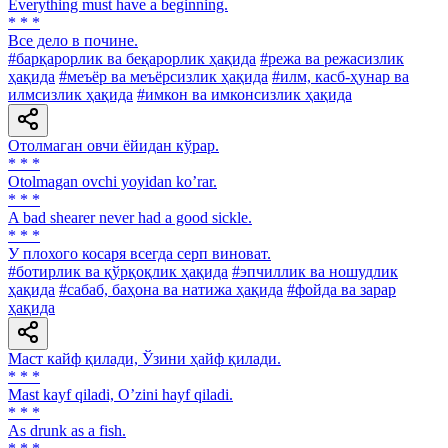
Everything must have a beginning.
* * *
Все дело в почине.
#барқарорлик ва беқарорлик ҳақида
#режа ва режасизлик
ҳақида
#меъёр ва меъёрсизлик ҳақида
#илм, касб-ҳунар ва
илмсизлик ҳақида
#имкон ва имконсизлик ҳақида
Отолмаган овчи ёйидан кўрар.
* * *
Otolmagan ovchi yoyidan koʼrar.
* * *
A bad shearer never had a good sickle.
* * *
У плохого косаря всегда серп виноват.
#ботирлик ва қўрқоқлик ҳақида
#эпчиллик ва ношудлик
ҳақида
#сабаб, баҳона ва натижа ҳақида
#фойда ва зарар
ҳақида
Маст кайф қилади, Ўзини ҳайф қилади.
* * *
Mast kayf qiladi, Oʼzini hayf qiladi.
* * *
As drunk as a fish.