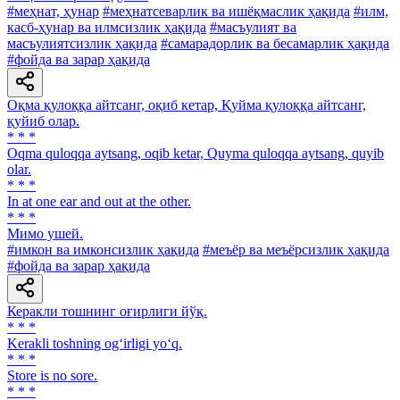
#меҳнат, ҳунар
#меҳнатсеварлик ва ишёқмаслик ҳақида
#илм,
касб-ҳунар ва илмсизлик ҳақида
#масъулият ва
масъулиятсизлик ҳақида
#самарадорлик ва бесамарлик ҳақида
#фойда ва зарар ҳақида
Оқма қулоққа айтсанг, оқиб кетар, Қуйма қулоққа айтсанг,
қуйиб олар.
* * *
Oqma quloqqa aytsang, oqib ketar, Quyma quloqqa aytsang, quyib
olar.
* * *
In at one ear and out at the other.
* * *
Мимо ушей.
#имкон ва имконсизлик ҳақида
#меъёр ва меъёрсизлик ҳақида
#фойда ва зарар ҳақида
Керакли тошнинг оғирлиги йўқ.
* * *
Kerakli toshning og‘irligi yo‘q.
* * *
Store is no sore.
* * *