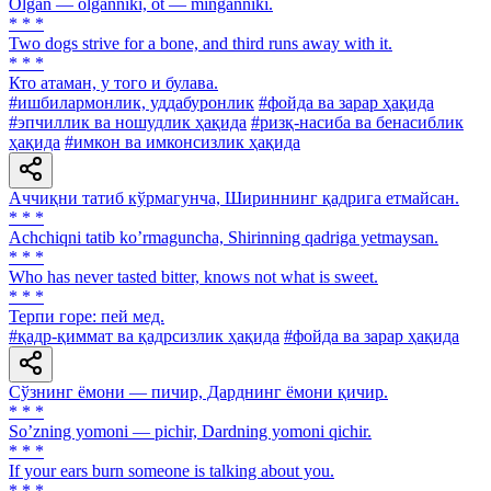
Olgan — olganniki, ot — minganniki.
* * *
Two dogs strive for a bone, and third runs away with it.
* * *
Кто атаман, у того и булава.
#ишбилармонлик, уддабуронлик
#фойда ва зарар ҳақида
#эпчиллик ва ношудлик ҳақида
#ризқ-насиба ва бенасиблик
ҳақида
#имкон ва имконсизлик ҳақида
Аччиқни татиб кўрмагунча, Шириннинг қадрига етмайсан.
* * *
Аchchiqni tatib koʼrmaguncha, Shirinning qadriga yetmaysan.
* * *
Who has never tasted bitter, knows not what is sweet.
* * *
Терпи горе: пей мед.
#қадр-қиммат ва қадрсизлик ҳақида
#фойда ва зарар ҳақида
Сўзнинг ёмони — пичир, Дарднинг ёмони қичир.
* * *
Soʼzning yomoni — pichir, Dardning yomoni qichir.
* * *
If your ears burn someone is talking about you.
* * *