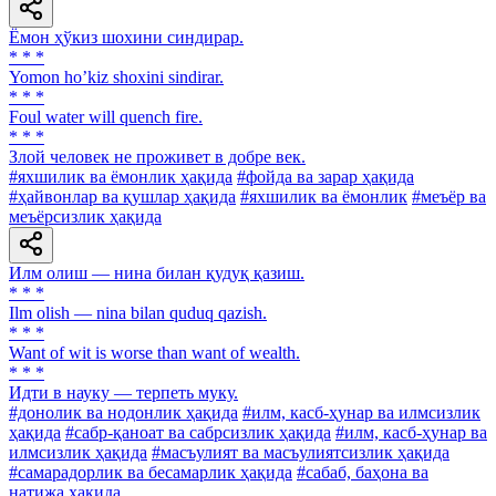
Ёмон ҳўкиз шохини синдирар.
* * *
Yomon hoʼkiz shoxini sindirar.
* * *
Foul water will quench fire.
* * *
Злой человек не проживет в добре век.
#яхшилик ва ёмонлик ҳақида
#фойда ва зарар ҳақида
#ҳайвонлар ва қушлар ҳақида
#яхшилик ва ёмонлик
#меъёр ва
меъёрсизлик ҳақида
Илм олиш — нина билан қудуқ қазиш.
* * *
Ilm olish — nina bilan quduq qazish.
* * *
Want of wit is worse than want of wealth.
* * *
Идти в науку — терпеть муку.
#донолик ва нодонлик ҳақида
#илм, касб-ҳунар ва илмсизлик
ҳақида
#сабр-қаноат ва сабрсизлик ҳақида
#илм, касб-ҳунар ва
илмсизлик ҳақида
#масъулият ва масъулиятсизлик ҳақида
#самарадорлик ва бесамарлик ҳақида
#сабаб, баҳона ва
натижа ҳақида