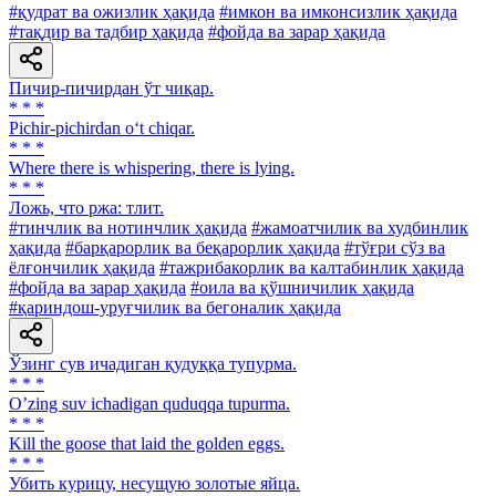
#қудрат ва ожизлик ҳақида
#имкон ва имконсизлик ҳақида
#тақдир ва тадбир ҳақида
#фойда ва зарар ҳақида
Пичир-пичирдан ўт чиқар.
* * *
Pichir-pichirdan o‘t chiqar.
* * *
Where there is whispering, there is lying.
* * *
Ложь, что ржа: тлит.
#тинчлик ва нотинчлик ҳақида
#жамоатчилик ва худбинлик
ҳақида
#барқарорлик ва беқарорлик ҳақида
#тўғри сўз ва
ёлғончилик ҳақида
#тажрибакорлик ва калтабинлик ҳақида
#фойда ва зарар ҳақида
#оила ва қўшничилик ҳақида
#қариндош-уруғчилик ва бегоналик ҳақида
Ўзинг сув ичадиган қудуққа тупурма.
* * *
Oʼzing suv ichadigan quduqqa tupurma.
* * *
Kill the goose that laid the golden eggs.
* * *
Убить курицу, несущую золотые яйца.