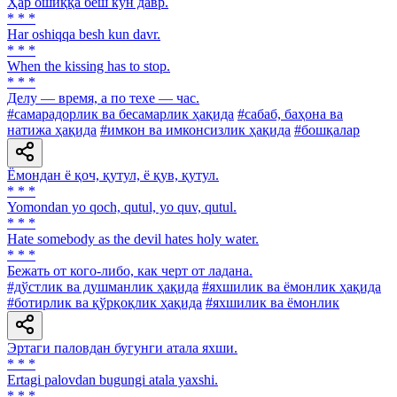
Ҳар ошиққа беш кун давр.
* * *
Har oshiqqa besh kun davr.
* * *
When the kissing has to stop.
* * *
Делу — время, а по техе — час.
#самарадорлик ва бесамарлик ҳақида
#сабаб, баҳона ва
натижа ҳақида
#имкон ва имконсизлик ҳақида
#бошқалар
Ёмондан ё қоч, қутул, ё қув, қутул.
* * *
Yomondan yo qoch, qutul, yo quv, qutul.
* * *
Hate somebody as the devil hates holy water.
* * *
Бежать от кого-либо, как черт от ладана.
#дўстлик ва душманлик ҳақида
#яхшилик ва ёмонлик ҳақида
#ботирлик ва қўрқоқлик ҳақида
#яхшилик ва ёмонлик
Эртаги паловдан бугунги атала яхши.
* * *
Ertagi palovdan bugungi atala yaxshi.
* * *