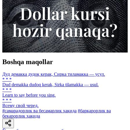
Boshqa maqollar
Дуд демакка дудоқ керак, Сирка тиламакка — усул.
* * *
Dud demakka dudoq kerak, Sirka tilamakka — usul.
* * *
Learn to say before you sing.
* * *
Всему свой черед.
#самарадорлик ва бесамарлик ҳақида
#барқарорлик ва
беқарорлик ҳақида