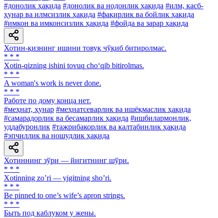
#донолик ҳақида
#донолик ва нодонлик ҳақида
#илм, касб-
ҳунар ва илмсизлик ҳақида
#фақирлик ва бойлик ҳақида
#имкон ва имконсизлик ҳақида
#фойда ва зарар ҳақида
Хотин-қизнинг ишини товуқ чўқиб битиролмас.
* * *
Xotin-qizning ishini tovuq cho‘qib bitirolmas.
* * *
A woman's work is never done.
* * *
Работе по дому конца нет.
#меҳнат, ҳунар
#меҳнатсеварлик ва ишёқмаслик ҳақида
#самарадорлик ва бесамарлик ҳақида
#ишбилармонлик,
уддабуронлик
#тажрибакорлик ва калтабинлик ҳақида
#эпчиллик ва ношудлик ҳақида
Хотиннинг зўри — йигитнинг шўри.
* * *
Xotinning zoʼri — yigitning shoʼri.
* * *
Be pinned to one’s wife’s apron strings.
* * *
Быть под каблуком у жены.