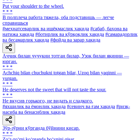
* * *
Put your shoulder to the wheel.
* * *
В полплеча работа тяжела, оба подставишь — легче
справишься
#меҳнатсеварлик ва ишёқмаслик ҳақида
#сабаб, баҳона ва
натижа ҳақида
#ботирлик ва қўрқоқлик ҳақида
#самарадорлик
ва бесамарлик ҳақида
#фойда ва зарар ҳақида
Аччиқ билан чучукни тотган билар, Узоқ билан яқинни —
юрган.
* * *
Аchchiq bilan chuchukni totgan bilar, Uzoq bilan yaqinni —
yurgan.
* * *
He deserves not the sweet that will not taste the sour.
* * *
He вкусив горького, не видать и сладкого.
#яхшилик ва ёмонлик ҳақида
#севинч ва ғам ҳақида
#ризқ-
насиба ва бенасиблик ҳақида
Зўр-зўрни кўрганда бўйнини қисар.
* * *
Zo‘r-zo‘rni ko‘rganda bo‘ynini qisar.