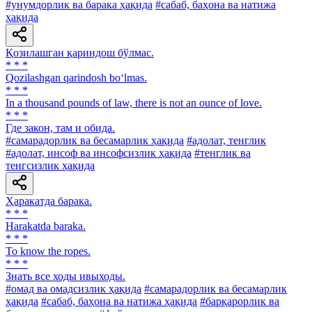
#унумдорлик ва барака ҳақида
#сабаб, баҳона ва натижа
ҳақида
Қозилашган қариндош бўлмас.
* * *
Qozilashgan qarindosh bo‘lmas.
* * *
In a thousand pounds of law, there is not an ounce of love.
* * *
Где закон, там и обида.
#самарадорлик ва бесамарлик ҳақида
#адолат, тенглик
#адолат, инсоф ва инсофсизлик ҳақида
#тенглик ва
тенгсизлик ҳақида
Ҳаракатда барака.
* * *
Harakatda baraka.
* * *
To know the ropes.
* * *
Знать все ходы ивыходы.
#омад ва омадсизлик ҳақида
#самарадорлик ва бесамарлик
ҳақида
#сабаб, баҳона ва натижа ҳақида
#барқарорлик ва