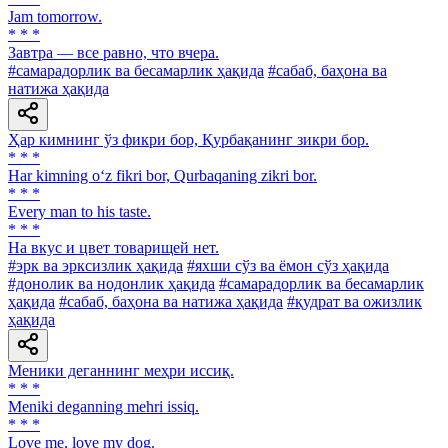
Jam tomorrow.
* * *
Завтра — все равно, что вчера.
#самарадорлик ва бесамарлик ҳақида
#сабаб, баҳона ва
натижа ҳақида
Ҳар кимнинг ўз фикри бор, Қурбақанинг зикри бор.
* * *
Har kimning o‘z fikri bor, Qurbaqaning zikri bor.
* * *
Every man to his taste.
* * *
На вкус и цвет товарищей нет.
#эрк ва эрксизлик ҳақида
#яхши сўз ва ёмон сўз ҳақида
#донолик ва нодонлик ҳақида
#самарадорлик ва бесамарлик
ҳақида
#сабаб, баҳона ва натижа ҳақида
#қудрат ва ожизлик
ҳақида
Меники деганнинг меҳри иссиқ.
* * *
Meniki deganning mehri issiq.
* * *
Love me, love my dog.