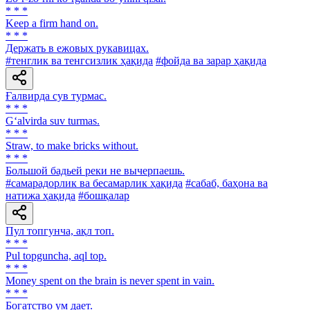
* * *
Keep a firm hand on.
* * *
Держать в ежовых рукавицах.
#тенглик ва тенгсизлик ҳақида
#фойда ва зарар ҳақида
Ғалвирда сув турмас.
* * *
G‘alvirda suv turmas.
* * *
Straw, tо make bricks without.
* * *
Большой бадьей реки не вычерпаешь.
#самарадорлик ва бесамарлик ҳақида
#сабаб, баҳона ва
натижа ҳақида
#бошқалар
Пул топгунча, ақл топ.
* * *
Pul topguncha, aql top.
* * *
Money spent on the brain is never spent in vain.
* * *
Богатство ум дает.