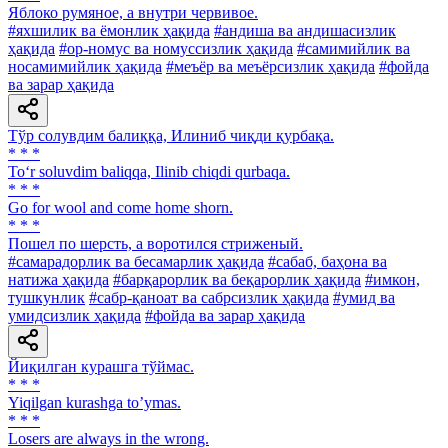
Яблоко румяное, а внутри червивое.
#яхшилик ва ёмонлик ҳақида
#андиша ва андишасизлик
ҳақида
#ор-номус ва номуссизлик ҳақида
#самимийлик ва
носамимийлик ҳақида
#меъёр ва меъёрсизлик ҳақида
#фойда
ва зарар ҳақида
Тўр солувдим балиққа, Илиниб чиқди қурбақа.
* * *
To‘r soluvdim baliqqa, Ilinib chiqdi qurbaqa.
* * *
Go for wool and come home shorn.
* * *
Пошел по шерсть, а воротился стриженый.
#самарадорлик ва бесамарлик ҳақида
#сабаб, баҳона ва
натижа ҳақида
#барқарорлик ва беқарорлик ҳақида
#имкон,
тушкунлик
#сабр-қаноат ва сабрсизлик ҳақида
#умид ва
умидсизлик ҳақида
#фойда ва зарар ҳақида
Йиқилган курашга тўймас.
* * *
Yiqilgan kurashga toʼymas.
* * *
Losers are always in the wrong.