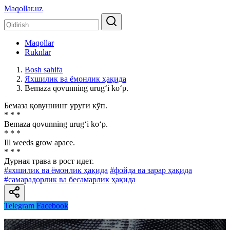
Maqollar.uz
Maqollar
Ruknlar
Bosh sahifa
Яхшилик ва ёмонлик ҳақида
Bemaza qovunning urug‘i ko‘p.
Бемаза қовуннинг уруғи кўп.
* * *
Bemaza qovunning urug‘i ko‘p.
* * *
Ill weeds grow apace.
* * *
Дурная трава в рост идет.
#яхшилик ва ёмонлик ҳақида
#фойда ва зарар ҳақида
#самарадорлик ва бесамарлик ҳақида
Telegram
Facebook