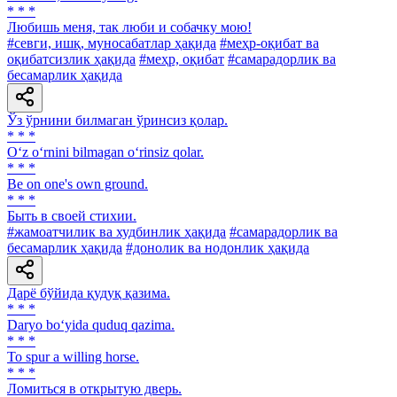
* * *
Любишь меня, так люби и собачку мою!
#севги, ишқ, муносабатлар ҳақида
#меҳр-оқибат ва
оқибатсизлик ҳақида
#меҳр, оқибат
#самарадорлик ва
бесамарлик ҳақида
Ўз ўрнини билмаган ўринсиз қолар.
* * *
O‘z o‘rnini bilmagan o‘rinsiz qolar.
* * *
Be on one's own ground.
* * *
Быть в своей стихии.
#жамоатчилик ва худбинлик ҳақида
#самарадорлик ва
бесамарлик ҳақида
#донолик ва нодонлик ҳақида
Дарё бўйида қудуқ қазима.
* * *
Daryo bo‘yida quduq qazima.
* * *
To spur a willing horse.
* * *
Ломиться в открытую дверь.