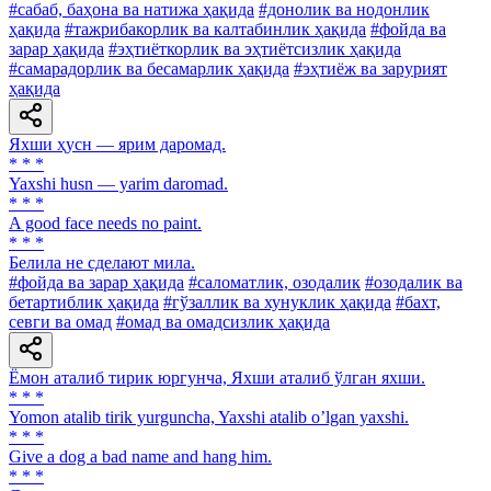
#сабаб, баҳона ва натижа ҳақида
#донолик ва нодонлик
ҳақида
#тажрибакорлик ва калтабинлик ҳақида
#фойда ва
зарар ҳақида
#эҳтиёткорлик ва эҳтиётсизлик ҳақида
#самарадорлик ва бесамарлик ҳақида
#эҳтиёж ва зарурият
ҳақида
Яхши ҳусн — ярим даромад.
* * *
Yaxshi husn — yarim daromad.
* * *
A good face needs no paint.
* * *
Белила не сделают мила.
#фойда ва зарар ҳақида
#саломатлик, озодалик
#озодалик ва
бетартиблик ҳақида
#гўзаллик ва хунуклик ҳақида
#бахт,
севги ва омад
#омад ва омадсизлик ҳақида
Ёмон аталиб тирик юргунча, Яхши аталиб ўлган яхши.
* * *
Yomon atalib tirik yurguncha, Yaxshi atalib oʼlgan yaxshi.
* * *
Give a dog a bad name and hang him.
* * *