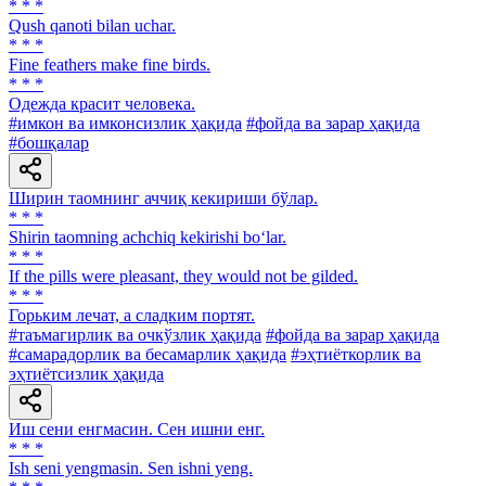
* * *
Qush qanoti bilan uchar.
* * *
Fine feathers make fine birds.
* * *
Одежда красит человека.
#имкон ва имконсизлик ҳақида
#фойда ва зарар ҳақида
#бошқалар
Ширин таомнинг аччиқ кекириши бўлар.
* * *
Shirin taomning achchiq kekirishi bo‘lar.
* * *
If the pills were pleasant, they would not be gilded.
* * *
Горьким лечат, а сладким портят.
#таъмагирлик ва очкўзлик ҳақида
#фойда ва зарар ҳақида
#самарадорлик ва бесамарлик ҳақида
#эҳтиёткорлик ва
эҳтиётсизлик ҳақида
Иш сени енгмасин. Сен ишни енг.
* * *
Ish seni yengmasin. Sen ishni yeng.