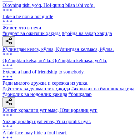
Olovning tishi yo‘q, Hol-quruq bilan ishi yo‘q.
* * *
Like a he non a hot girdle
* * *
Живет, что в печи.
#қудрат ва ожизлик ҳақида
#фойда ва зарар ҳақида
Қўлингдан келса, қўлла, Қўлингдан келмаса, йўлла.
* * *
Qo‘lingdan kelsa, qo‘lla, Qo‘lingdan kelmasa, yo‘lla.
* * *
Extend a hand of friendship to somebody.
* * *
Ради милого дружка и сережка из ушка.
#дўстлик ва душманлик ҳақида
#яхшилик ва ёмонлик ҳақида
#донолик ва нодонлик ҳақида
#бошқалар
Юзинг қоралиги уят эмас, Юзи қоралик уят.
* * *
Yuzing qoraligi uyat emas, Yuzi qoralik uyat.
* * *
A fair face may hide a foul heart.
* * *