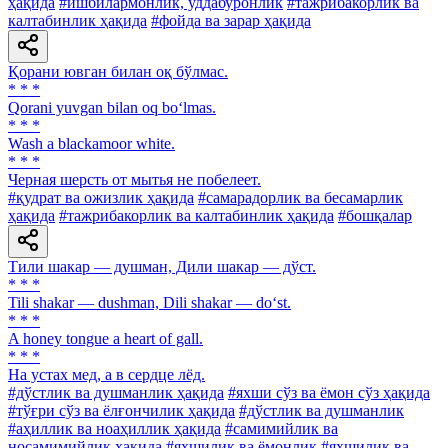
ҳақида
#ишбилармонлик, уддабуронлик
#тажрибакорлик ва
калтабинлик ҳақида
#фойда ва зарар ҳақида
Қорани ювган билан оқ бўлмас.
* * *
Qorani yuvgan bilan oq bo‘lmas.
* * *
Wash a blackamoor white.
* * *
Черная шерсть от мытья не побелеет.
#қудрат ва ожизлик ҳақида
#самарадорлик ва бесамарлик
ҳақида
#тажрибакорлик ва калтабинлик ҳақида
#бошқалар
Тили шакар — душман, Дили шакар — дўст.
* * *
Tili shakar — dushman, Dili shakar — do‘st.
* * *
A honey tongue a heart of gall.
* * *
На устах мед, а в сердце лёд.
#дўстлик ва душманлик ҳақида
#яхши сўз ва ёмон сўз ҳақида
#тўғри сўз ва ёлғончилик ҳақида
#дўстлик ва душманлик
#аҳиллик ва ноаҳиллик ҳақида
#самимийлик ва
носамимийлик ҳақида
#яхшилик ва ёмонлик
#яхшилик ва