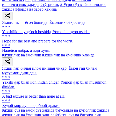
ишончсизлик ҳақида
#тўғрилик
#тўғри сўз ва ёлғончилик
ҳақида
#фойда ва зарар ҳақида
Яхшилик — ёғоч бошида, Ёмонлик оёқ остида.
* * *
Yaxshilik — yog‘och boshida, Yomonlik oyoq ostida.
* * *
Hope for the best and prepare for the worst.
* * *
Надейся добра, а жди худа.
#яхшилик ва ёмонлик
#яхшилик ва ёмонлик ҳақида
Яхши гап билан илон инидан чиқар, Ёмон гап билан
мусулмон динидан.
* * *
Yaxshi gap bilan ilon inidan chiqar, Yomon gap bilan musulmon
dinidan.
* * *
A bad excuse is better than none at all.
* * *
Худой мир лучше доброй драки.
#яхши сўз ва ёмон сўз ҳақида
#муомила ва қўполлик ҳақида
#яхшилик ва ёмонлик ҳақида
#тўғри сўз ва ёлғончилик