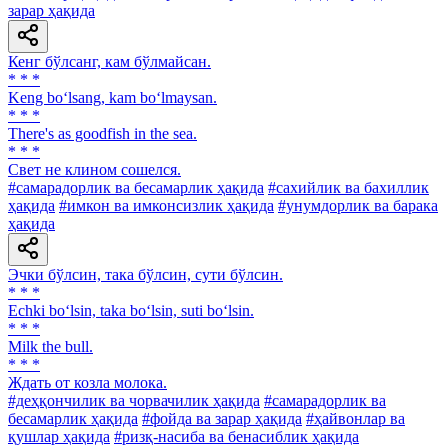
зарар ҳақида
Кенг бўлсанг, кам бўлмайсан.
* * *
Keng bo‘lsang, kam bo‘lmaysan.
* * *
There's as goodfish in the sea.
* * *
Свет не клином сошелся.
#самарадорлик ва бесамарлик ҳақида
#сахийлик ва бахиллик
ҳақида
#имкон ва имконсизлик ҳақида
#унумдорлик ва барака
ҳақида
Эчки бўлсин, така бўлсин, сути бўлсин.
* * *
Echki bo‘lsin, taka bo‘lsin, suti bo‘lsin.
* * *
Milk the bull.
* * *
Ждать от козла молока.
#деҳқончилик ва чорвачилик ҳақида
#самарадорлик ва
бесамарлик ҳақида
#фойда ва зарар ҳақида
#ҳайвонлар ва
қушлар ҳақида
#ризқ-насиба ва бенасиблик ҳақида