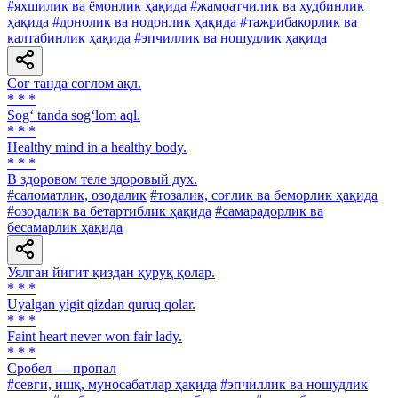
#яхшилик ва ёмонлик ҳақида
#жамоатчилик ва худбинлик
ҳақида
#донолик ва нодонлик ҳақида
#тажрибакорлик ва
калтабинлик ҳақида
#эпчиллик ва ношудлик ҳақида
Соғ танда соғлом ақл.
* * *
Sog‘ tanda sog‘lom aql.
* * *
Healthy mind in a healthy body.
* * *
В здоровом теле здоровый дух.
#саломатлик, озодалик
#тозалик, соғлик ва беморлик ҳақида
#озодалик ва бетартиблик ҳақида
#самарадорлик ва
бесамарлик ҳақида
Уялган йигит қиздан қуруқ қолар.
* * *
Uyalgan yigit qizdan quruq qolar.
* * *
Faint heart never won fair lady.
* * *
Сробел — пропал
#севги, ишқ, муносабатлар ҳақида
#эпчиллик ва ношудлик