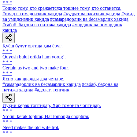
* * *
Тошно тому, кто сражается;а тошнее тому, кто останется.
#омад ва омадсизлик ҳақида
#қудрат ва ожизлик ҳақида
#умид
ва умидсизлик ҳақида
#самарадорлик ва бесамарлик ҳақида
#сабаб, баҳона ва натижа ҳақида
#мардлик ва номардлик
ҳақида
Қуёш булут ортида ҳам ёруғ.
* * *
Quyosh bulut ortida ham yorug‘.
* * *
Certain as two and two make four.
* * *
Ясно как дважды два четыре.
#самарадорлик ва бесамарлик ҳақида
#сабаб, баҳона ва
натижа ҳақида
#адолат, тенглик
Йўқни керак топтирар, Ҳар томонга чоптирар.
* * *
Yoʼqni kerak toptirar, Har tomonga choptirar.
* * *
Need makes the old wife trot.
* * *