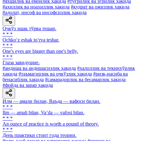
#яхшилик ва ёмонлик ҳақида
#тўғрилик ва эгрилик ҳақида
#аҳиллик ва ноаҳиллик ҳақида
#қудрат ва ожизлик ҳақида
#адолат, инсоф ва инсофсизлик ҳақида
Очкўз эшак тўрва тешар.
* * *
Ochko‘z eshak to‘rva teshar.
* * *
One's eyes are bigger than one's belly.
* * *
Глаза завидущие.
#андиша ва андишасизлик ҳақида
#ҳалоллик ва текинхўрлик
ҳақида
#таъмагирлик ва очкўзлик ҳақида
#ризқ-насиба ва
бенасиблик ҳақида
#самарадорлик ва бесамарлик ҳақида
#фойда ва зарар ҳақида
Илм — амали билан, Ваъда — вафоси билан.
* * *
Ilm — amali bilan, Va’da — vafosi bilan.
* * *
An ounce of practice is worth a pound of theory.
* * *
День практики стоит года теории.
#илм, касб-ҳунар ва илмсизлик ҳақида
#ишонч ва