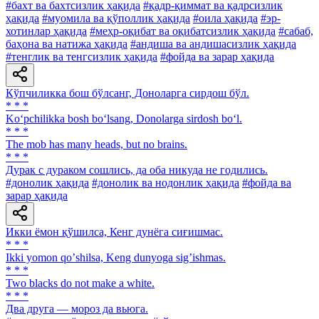
#бахт ва бахтсизлик ҳақида
#қадр-қиммат ва қадрсизлик
ҳақида
#муомила ва қўполлик ҳақида
#оила ҳақида
#эр-
хотинлар ҳақида
#меҳр-оқибат ва оқибатсизлик ҳақида
#сабаб,
баҳона ва натижа ҳақида
#андиша ва андишасизлик ҳақида
#тенглик ва тенгсизлик ҳақида
#фойда ва зарар ҳақида
Кўпчиликка бош бўлсанг, Доноларга сирдош бўл.
* * *
Ko‘pchilikka bosh bo‘lsang, Donolarga sirdosh bo‘l.
* * *
The mob has many heads, but no brains.
* * *
Дурак с дураком сошлись, да оба никуда не годились.
#донолик ҳақида
#донолик ва нодонлик ҳақида
#фойда ва
зарар ҳақида
Икки ёмон қўшилса, Кенг дунёга сиғишмас.
* * *
Ikki yomon qoʼshilsa, Keng dunyoga sigʼishmas.
* * *
Two blacks do not make a white.
* * *
Два друга — мороз да вьюга.