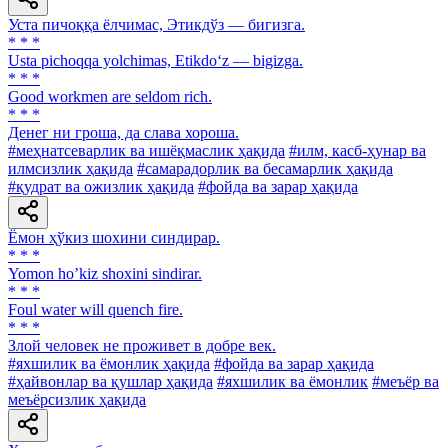
Уста пичоққа ёлчимас, Этикдўз — бигизга.
* * *
Usta pichoqqa yolchimas, Etikdo‘z — bigizga.
* * *
Good workmen are seldom rich.
* * *
Денег ни гроша, да слава хороша.
#меҳнатсеварлик ва ишёқмаслик ҳақида
#илм, касб-ҳунар ва
илмсизлик ҳақида
#самарадорлик ва бесамарлик ҳақида
#қудрат ва ожизлик ҳақида
#фойда ва зарар ҳақида
Ёмон ҳўкиз шохини синдирар.
* * *
Yomon hoʼkiz shoxini sindirar.
* * *
Foul water will quench fire.
* * *
Злой человек не проживет в добре век.
#яхшилик ва ёмонлик ҳақида
#фойда ва зарар ҳақида
#ҳайвонлар ва қушлар ҳақида
#яхшилик ва ёмонлик
#меъёр ва
меъёрсизлик ҳақида