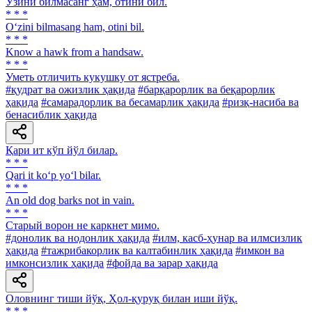
Ўзини билмасанг ҳам, отини бил.
* * *
O‘zini bilmasang ham, otini bil.
* * *
Know а hawk from a handsaw.
* * *
Уметь отличить кукушку от ястреба.
#қудрат ва ожизлик ҳақида
#барқарорлик ва беқарорлик
ҳақида
#самарадорлик ва бесамарлик ҳақида
#ризқ-насиба ва
бенасиблик ҳақида
Қари ит кўп йўл билар.
* * *
Qari it ko‘p yo‘l bilar.
* * *
An old dog barks not in vain.
* * *
Старый ворон не каркнет мимо.
#донолик ва нодонлик ҳақида
#илм, касб-ҳунар ва илмсизлик
ҳақида
#тажрибакорлик ва калтабинлик ҳақида
#имкон ва
имконсизлик ҳақида
#фойда ва зарар ҳақида
Оловнинг тиши йўқ, Ҳол-қуруқ билан иши йўқ.
* * *