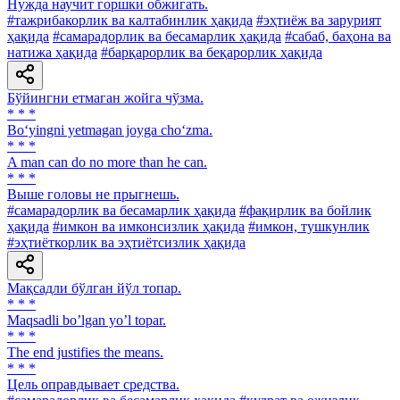
Нужда научит горшки обжигать.
#тажрибакорлик ва калтабинлик ҳақида
#эҳтиёж ва зарурият
ҳақида
#самарадорлик ва бесамарлик ҳақида
#сабаб, баҳона ва
натижа ҳақида
#барқарорлик ва беқарорлик ҳақида
Бўйингни етмаган жойга чўзма.
* * *
Bo‘yingni yetmagan joyga cho‘zma.
* * *
A man can do no more than he can.
* * *
Выше головы не прыгнешь.
#самарадорлик ва бесамарлик ҳақида
#фақирлик ва бойлик
ҳақида
#имкон ва имконсизлик ҳақида
#имкон, тушкунлик
#эҳтиёткорлик ва эҳтиётсизлик ҳақида
Мақсадли бўлган йўл топар.
* * *
Maqsadli boʼlgan yoʼl topar.
* * *
The end justifies the means.
* * *
Цель оправдывает средства.