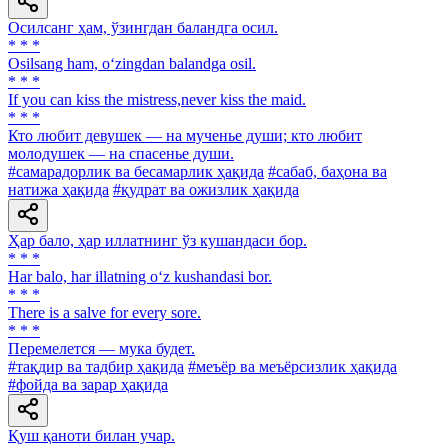
Осилсанг ҳам, ўзингдан баландга осил.
* * *
Osilsang ham, o‘zingdan balandga osil.
* * *
If you can kiss the mistress,never kiss the maid.
* * *
Кто любит девушек — на мученье души; кто любит
молодушек — на спасенье души.
#самарадорлик ва бесамарлик ҳақида
#сабаб, баҳона ва
натижа ҳақида
#қудрат ва ожизлик ҳақида
Ҳар бало, ҳар иллатнинг ўз кушандаси бор.
* * *
Har balo, har illatning o‘z kushandasi bor.
* * *
There is a salve for every sore.
* * *
Перемелется — мука будет.
#тақдир ва тадбир ҳақида
#меъёр ва меъёрсизлик ҳақида
#фойда ва зарар ҳақида
Қуш қаноти билан учар.