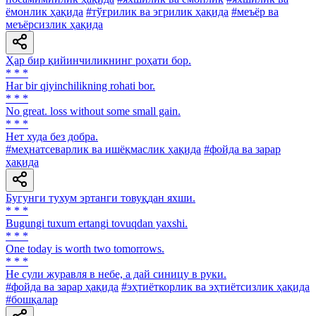
ёмонлик ҳақида
#тўғрилик ва эгрилик ҳақида
#меъёр ва
меъёрсизлик ҳақида
Ҳар бир қийинчиликнинг роҳати бор.
* * *
Har bir qiyinchilikning rohati bor.
* * *
No great. loss without some small gain.
* * *
Нет худа без добра.
#меҳнатсеварлик ва ишёқмаслик ҳақида
#фойда ва зарар
ҳақида
Бугунги тухум эртанги товуқдан яхши.
* * *
Bugungi tuxum ertangi tovuqdan yaxshi.
* * *
One today is worth two tomorrows.
* * *
He сули журавля в небе, а дай синицу в руки.
#фойда ва зарар ҳақида
#эҳтиёткорлик ва эҳтиётсизлик ҳақида
#бошқалар