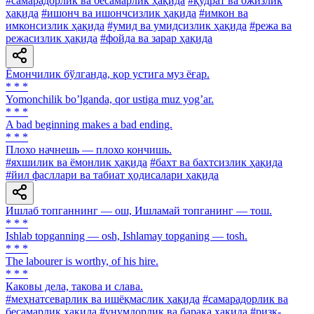
#самарадорлик ва бесамарлик ҳақида
#қудрат ва ожизлик
ҳақида
#ишонч ва ишончсизлик ҳақида
#имкон ва
имконсизлик ҳақида
#умид ва умидсизлик ҳақида
#режа ва
режасизлик ҳақида
#фойда ва зарар ҳақида
Ёмончилик бўлганда, қор устига муз ёғар.
* * *
Yomonchilik boʼlganda, qor ustiga muz yogʼar.
* * *
A bad beginning makes a bad ending.
* * *
Плохо начнешь — плохо кончишь.
#яхшилик ва ёмонлик ҳақида
#бахт ва бахтсизлик ҳақида
#йил фасллари ва табиат ҳодисалари ҳақида
Ишлаб топганнинг — ош, Ишламай топганинг — тош.
* * *
Ishlab topganning — osh, Ishlamay topganing — tosh.
* * *
The labourer is worthy, of his hire.
* * *
Каковы дела, такова и слава.
#меҳнатсеварлик ва ишёқмаслик ҳақида
#самарадорлик ва
бесамарлик ҳақида
#унумдорлик ва барака ҳақида
#ризқ-