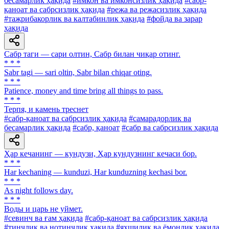
бесамарлик ҳақида
#имкон ва имконсизлик ҳақида
#сабр-
қаноат ва сабрсизлик ҳақида
#режа ва режасизлик ҳақида
#тажрибакорлик ва калтабинлик ҳақида
#фойда ва зарар
ҳақида
Сабр таги — сари олтин, Сабр билан чиқар отинг.
* * *
Sabr tagi — sari oltin, Sabr bilan chiqar oting.
* * *
Patience, money and time bring all things to pass.
* * *
Терпя, и камень треснет
#сабр-қаноат ва сабрсизлик ҳақида
#самарадорлик ва
бесамарлик ҳақида
#сабр, қаноат
#сабр ва сабрсизлик ҳақида
Ҳар кечанинг — кундузи, Ҳар кундузнинг кечаси бор.
* * *
Har kechaning — kunduzi, Har kunduzning kechasi bor.
* * *
As night follows day.
* * *
Воды и царь не уймет.
#севинч ва ғам ҳақида
#сабр-қаноат ва сабрсизлик ҳақида
#тинчлик ва нотинчлик ҳақида
#яхшилик ва ёмонлик ҳақида