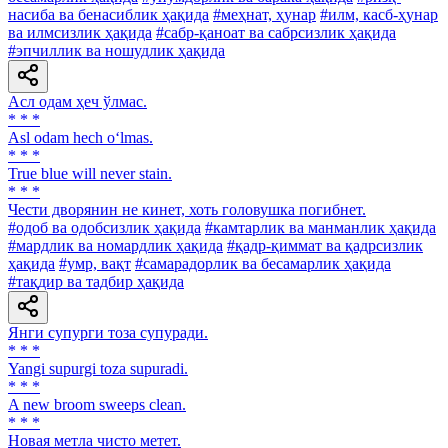
насиба ва бенасиблик ҳақида
#меҳнат, ҳунар
#илм, касб-ҳунар
ва илмсизлик ҳақида
#сабр-қаноат ва сабрсизлик ҳақида
#эпчиллик ва ношудлик ҳақида
Асл одам ҳеч ўлмас.
* * *
Asl odam hech o‘lmas.
* * *
True blue will never stain.
* * *
Чести дворянин не кинет, хоть головушка погибнет.
#одоб ва одобсизлик ҳақида
#камтарлик ва манманлик ҳақида
#мардлик ва номардлик ҳақида
#қадр-қиммат ва қадрсизлик
ҳақида
#умр, вақт
#самарадорлик ва бесамарлик ҳақида
#тақдир ва тадбир ҳақида
Янги супурги тоза супуради.
* * *
Yangi supurgi toza supuradi.
* * *
A new broom sweeps clean.
* * *
Новая метла чисто метет.