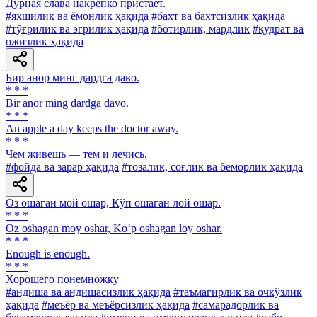
Дурная слава накрепко пристает.
#яхшилик ва ёмонлик ҳақида
#бахт ва бахтсизлик ҳақида
#тўғрилик ва эгрилик ҳақида
#ботирлик, мардлик
#қудрат ва
ожизлик ҳақида
Бир анор минг дардга даво.
* * *
Bir anor ming dardga davo.
* * *
An apple a day keeps the doctor away.
* * *
Чем живешь — тем и лечись.
#фойда ва зарар ҳақида
#тозалик, соғлик ва беморлик ҳақида
Оз ошаган мой ошар, Кўп ошаган лой ошар.
* * *
Oz oshagan moy oshar, Ko‘p oshagan loy oshar.
* * *
Enough is enough.
* * *
Хорошего понемножку
#андиша ва андишасизлик ҳақида
#таъмагирлик ва очкўзлик
ҳақида
#меъёр ва меъёрсизлик ҳақида
#самарадорлик ва