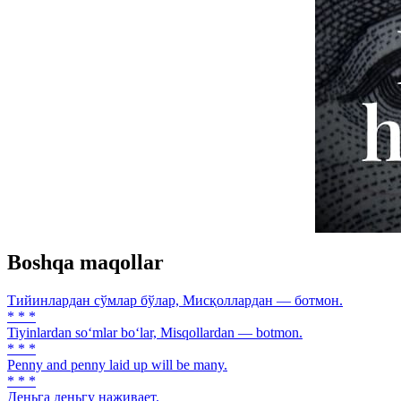
Boshqa maqollar
Тийинлардан сўмлар бўлар, Мисқоллардан — ботмон.
* * *
Tiyinlardan so‘mlar bo‘lar, Misqollardan — botmon.
* * *
Penny and penny laid up will be many.
* * *
Деньга деньгу наживает.