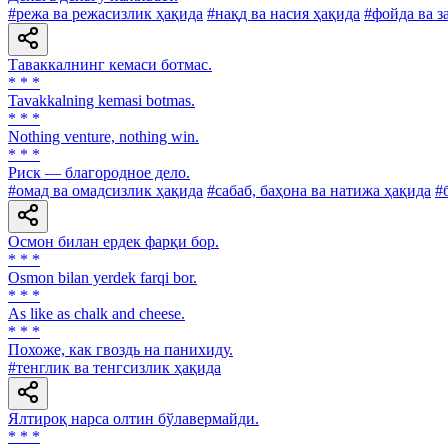
#режа ва режасизлик ҳақида
#нақд ва насия ҳақида
#фойда ва з
Таваккалнинг кемаси ботмас.
* * *
Tavakkalning kemasi botmas.
* * *
Nothing venture, nothing win.
* * *
Риск — благородное дело.
#омад ва омадсизлик ҳақида
#сабаб, баҳона ва натижа ҳақида
#
Осмон билан ердек фарқи бор.
* * *
Osmon bilan yerdek farqi bor.
* * *
As like as chalk and cheese.
* * *
Похоже, как гвоздь на панихиду.
#тенглик ва тенгсизлик ҳақида
Ялтироқ нарса олтин бўлавермайди.
* * *