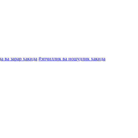
а ва зарар ҳақида
#эпчиллик ва ношудлик ҳақида