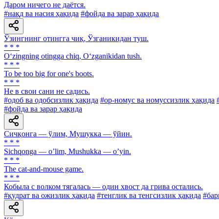
Даром ничего не даётся.
#нақд ва насия ҳақида
#фойда ва зарар ҳақида
Ўзингнинг отингга чиқ, Ўзганикидан туш.
* * *
O‘zingning otingga chiq, O‘zganikidan tush.
* * *
To be too big for one's boots.
* * *
He в свои сани не садись.
#одоб ва одобсизлик ҳақида
#ор-номус ва номуссизлик ҳақида
#фойда ва зарар ҳақида
Сичқонга — ўлим, Мушукка — ўйин.
* * *
Sichqonga — oʼlim, Mushukka — oʼyin.
* * *
The cat-and-mouse game.
* * *
Кобыла с волком тягалась — один хвост да грива остались.
#қудрат ва ожизлик ҳақида
#тенглик ва тенгсизлик ҳақида
#бар