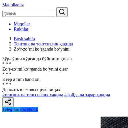
Maqollar.uz
Maqollar
Ruknlar
Bosh sahifa
Тенглик ва тенгсизлик ҳақида
Zo‘r-zo‘rni ko‘rganda bo‘ynini
Зўр-зўрни кўрганда бўйнини қисар.
* * *
Zo‘r-zo‘rni ko‘rganda bo‘ynini qisar.
* * *
Keep a firm hand on.
* * *
Держать в ежовых рукавицах.
#тенглик ва тенгсизлик ҳақида
#фойда ва зарар ҳақида
Telegram
Facebook