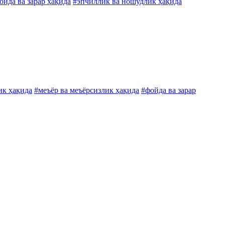
ойда ва зарар ҳақида
#эпчиллик ва ношудлик ҳақида
ик ҳақида
#меъёр ва меъёрсизлик ҳақида
#фойда ва зарар