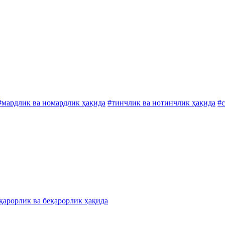
#мардлик ва номардлик ҳақида
#тинчлик ва нотинчлик ҳақида
#с
қарорлик ва беқарорлик ҳақида