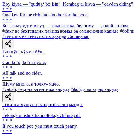
Boy kiysa — "qutlug‘ bo‘lsin", Kambag‘al kiysa — "qaydan olding"
* * *
One law for the rich and another for the poor.
* * *
Богатому идти в суд — трын-трава, бедному — долой голова.
#бахт ва бахтсизлик ҳақида
#омад ва омадсизлик ҳақида
#бойли
#тенглик ва тенгсизлик ҳақида
#бошқалар
Гап кўп, кўмир йўқ.
* * *
Gap ko‘p, ko‘mir yo‘q.
* * *
All talk and no cider.
* * *
Шуму много, а толку- мало.
#сабаб, баҳона ва натижа ҳақида
#фойда ва зарар ҳақида
Текинга мушук ҳам офтобга чиқмайди.
* * *
Tekinga mushuk ham oftobga chiqmaydi.
* * *
If you touch pot, you must touch penny.
* * *