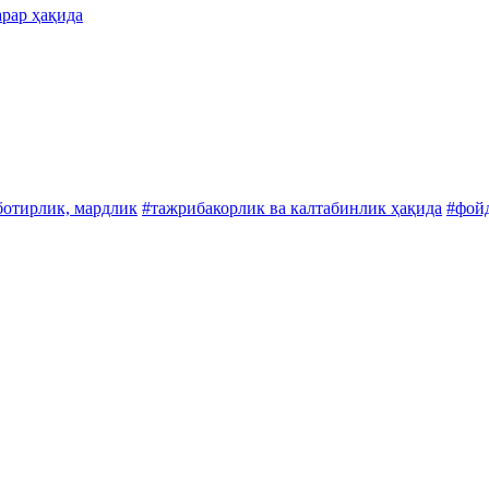
арар ҳақида
ботирлик, мардлик
#тажрибакорлик ва калтабинлик ҳақида
#фойд