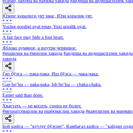
#сабаб, баҳона ва натижа ҳақида
#андиша ва андишасизлик ҳақ
Юзинг қоралиги уят эмас, Юзи қоралик уят.
* * *
Yuzing qoraligi uyat emas, Yuzi qoralik uyat.
* * *
A fair face may hide a foul heart.
* * *
Яблоко румяное, а внутри червивое.
#яхшилик ва ёмонлик ҳақида
#андиша ва андишасизлик ҳақида
ҳақида
Гап бўлса — пака-пака, Иш бўлса — чака-чака.
* * *
Gap bo‘lsa — paka-paka, Ish bo‘lsa — chaka-chaka.
* * *
Easier said than done.
* * *
Хвастать — не косить, спина не болит.
#меҳнатсеварлик ва ишёқмаслик ҳақида
#камтарлик ва манман
Бой кийса — "қутлуғ бўлсин", Камбағал кийса — "қайдан олд
* * *