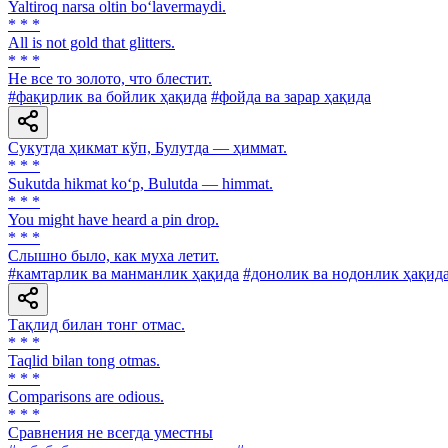
Yaltiroq narsa oltin bo‘lavermaydi.
* * *
All is not gold that glitters.
* * *
He все то золото, что блестит.
#фақирлик ва бойлик ҳақида
#фойда ва зарар ҳақида
Сукутда ҳикмат кўп, Булутда — ҳиммат.
* * *
Sukutda hikmat ko‘p, Bulutda — himmat.
* * *
You might have heard a pin drop.
* * *
Слышно было, как муха летит.
#камтарлик ва манманлик ҳақида
#донолик ва нодонлик ҳақид
Тақлид билан тонг отмас.
* * *
Taqlid bilan tong otmas.
* * *
Comparisons are odious.
* * *
Сравнения не всегда уместны