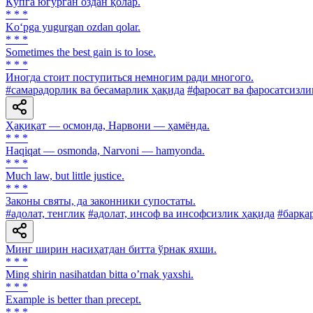
Кўпга югурган оздан қолар.
* * *
Ko‘pga yugurgan ozdan qolar.
* * *
Sometimes the best gain is to lose.
* * *
Иногда стоит поступиться немногим ради многого.
#самарадорлик ва бесамарлик ҳақида
#фаросат ва фаросатсизли
Ҳақиқат — осмонда, Нарвони — ҳамёнда.
* * *
Haqiqat — osmonda, Narvoni — hamyonda.
* * *
Much law, but little justice.
* * *
Законы святы, да законники супостаты.
#адолат, тенглик
#адолат, инсоф ва инсофсизлик ҳақида
#барқа
Минг ширин насиҳатдан битта ўрнак яхши.
* * *
Ming shirin nasihatdan bitta oʼrnak yaxshi.
* * *
Example is better than precept.
* * *