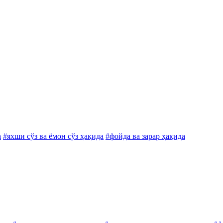
а
#яхши сўз ва ёмон сўз ҳақида
#фойда ва зарар ҳақида