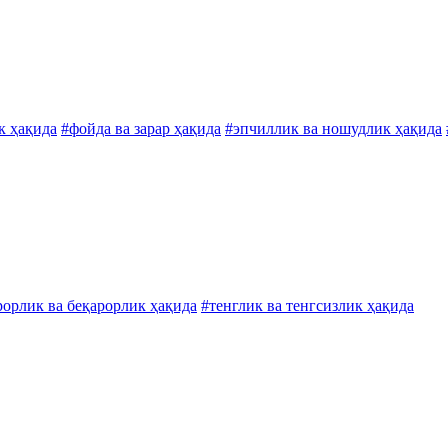
к ҳақида
#фойда ва зарар ҳақида
#эпчиллик ва ношудлик ҳақида
рорлик ва беқарорлик ҳақида
#тенглик ва тенгсизлик ҳақида