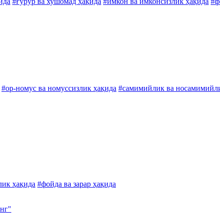
ида
#ғурур ва хушомад ҳақида
#имкон ва имконсизлик ҳақида
#ф
#ор-номус ва номуссизлик ҳақида
#самимийлик ва носамимийл
лик ҳақида
#фойда ва зарар ҳақида
инг"