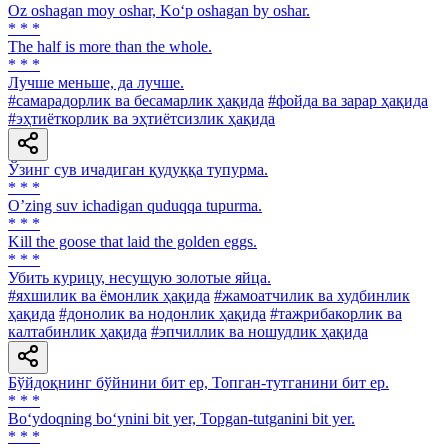
Oz oshagan moy oshar, Ko‘p oshagan by oshar.
* * *
The half is more than the whole.
* * *
Лучше меньше, да лучше.
#самарадорлик ва бесамарлик ҳақида
#фойда ва зарар ҳақида
#эҳтиёткорлик ва эҳтиётсизлик ҳақида
Ўзинг сув ичадиган қудуққа тупурма.
* * *
Oʼzing suv ichadigan quduqqa tupurma.
* * *
Kill the goose that laid the golden eggs.
* * *
Убить курицу, несущую золотые яйца.
#яхшилик ва ёмонлик ҳақида
#жамоатчилик ва худбинлик
ҳақида
#донолик ва нодонлик ҳақида
#тажрибакорлик ва
калтабинлик ҳақида
#эпчиллик ва ношудлик ҳақида
Бўйдоқнинг бўйнини бит ер, Топган-тутганини бит ер.
* * *
Bo‘ydoqning bo‘ynini bit yer, Topgan-tutganini bit yer.
* * *