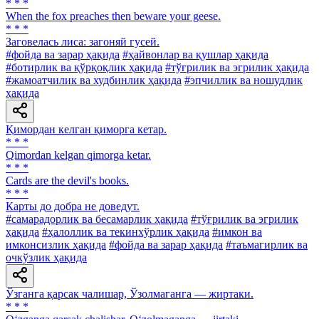
* * *
When the fox preaches then beware your geese.
* * *
Заговелась лиса: загоняй гусей.
#фойда ва зарар ҳақида
#ҳайвонлар ва қушлар ҳақида
#ботирлик ва қўрқоқлик ҳақида
#тўғрилик ва эгрилик ҳақида
#жамоатчилик ва худбинлик ҳақида
#эпчиллик ва ношудлик
ҳақида
Қимордан келган қиморга кетар.
* * *
Qimordan kelgan qimorga ketar.
* * *
Cards are the devil's books.
* * *
Карты до добра не доведут.
#самарадорлик ва бесамарлик ҳақида
#тўғрилик ва эгрилик
ҳақида
#ҳалоллик ва текинхўрлик ҳақида
#имкон ва
имконсизлик ҳақида
#фойда ва зарар ҳақида
#таъмагирлик ва
очкўзлик ҳақида
Ўзганга қарсак чалишар, Ўзолмаганга — жиртаки.
* * *