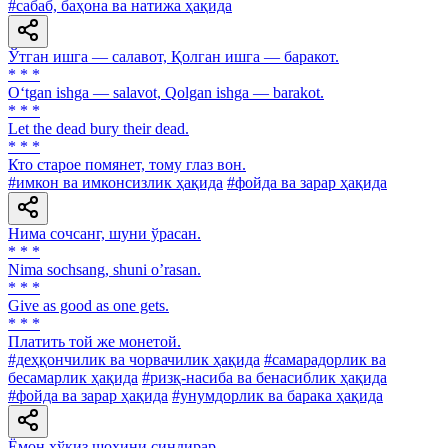
#сабаб, баҳона ва натижа ҳақида
Ўтган ишга — салавот, Қолган ишга — баракот.
* * *
O‘tgan ishga — salavot, Qolgan ishga — barakot.
* * *
Let the dead bury their dead.
* * *
Кто старое помянет, тому глаз вон.
#имкон ва имконсизлик ҳақида
#фойда ва зарар ҳақида
Нима сочсанг, шуни ўрасан.
* * *
Nima sochsang, shuni oʼrasan.
* * *
Give as good as one gets.
* * *
Платить той же монетой.
#деҳқончилик ва чорвачилик ҳақида
#самарадорлик ва
бесамарлик ҳақида
#ризқ-насиба ва бенасиблик ҳақида
#фойда ва зарар ҳақида
#унумдорлик ва барака ҳақида
Ёмон ҳўкиз шохини синдирар.