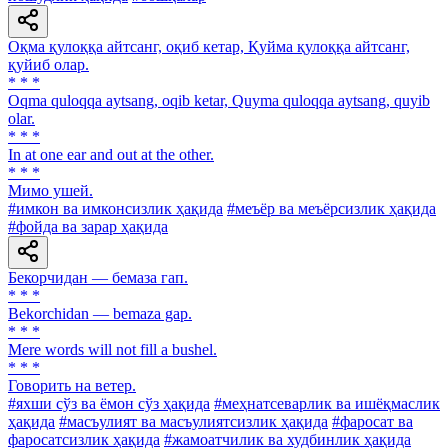
Оқма қулоққа айтсанг, оқиб кетар, Қуйма қулоққа айтсанг,
қуйиб олар.
* * *
Oqma quloqqa aytsang, oqib ketar, Quyma quloqqa aytsang, quyib
olar.
* * *
In at one ear and out at the other.
* * *
Мимо ушей.
#имкон ва имконсизлик ҳақида
#меъёр ва меъёрсизлик ҳақида
#фойда ва зарар ҳақида
Бекорчидан — бемаза гап.
* * *
Bekorchidan — bemaza gap.
* * *
Mere words will not fill a bushel.
* * *
Говорить на ветер.
#яхши сўз ва ёмон сўз ҳақида
#меҳнатсеварлик ва ишёқмаслик
ҳақида
#масъулият ва масъулиятсизлик ҳақида
#фаросат ва
фаросатсизлик ҳақида
#жамоатчилик ва худбинлик ҳақида