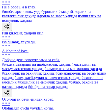
* * *
Нe в бровь, а в глаз.
#ишбилармонлик, уддабуронлик
#тажрибакорлик ва
калтабинлик ҳақида
#фойда ва зарар ҳақида
#эпчиллик ва
ношудлик ҳақида
Иш қилсанг, хайрли қил.
* * *
Ish qilsang, xayrli qil.
* * *
A labour of love.
* * *
Добрые дела говорят сами за себя.
#меҳнатсеварлик ва ишёқмаслик ҳақида
#масъулият ва
масъулиятсизлик ҳақида
#камтарлик ва манманлик ҳақида
#сахийлик ва бахиллик ҳақида
#самарадорлик ва бесамарлик
ҳақида
#илм, касб-ҳунар ва илмсизлик ҳақида
#яхшилик ва
ёмонлик
#яхшилик ва ёмонлик ҳақида
#сабаб, баҳона ва
натижа ҳақида
#фойда ва зарар ҳақида
Отолмаган овчи ёйидан кўрар.
* * *
Otolmagan ovchi yoyidan koʼrar.