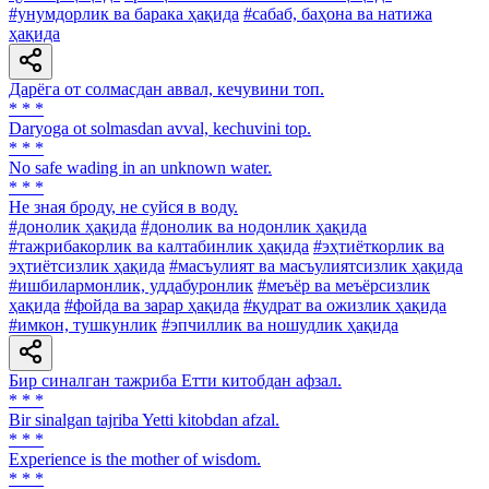
#унумдорлик ва барака ҳақида
#сабаб, баҳона ва натижа
ҳақида
Дарёга от солмасдан аввал, кечувини топ.
* * *
Daryoga ot solmasdan avval, kechuvini top.
* * *
No safe wading in an unknown water.
* * *
He зная броду, не суйся в воду.
#донолик ҳақида
#донолик ва нодонлик ҳақида
#тажрибакорлик ва калтабинлик ҳақида
#эҳтиёткорлик ва
эҳтиётсизлик ҳақида
#масъулият ва масъулиятсизлик ҳақида
#ишбилармонлик, уддабуронлик
#меъёр ва меъёрсизлик
ҳақида
#фойда ва зарар ҳақида
#қудрат ва ожизлик ҳақида
#имкон, тушкунлик
#эпчиллик ва ношудлик ҳақида
Бир синалган тажриба Етти китобдан афзал.
* * *
Bir sinalgan tajriba Yetti kitobdan afzal.
* * *
Experience is the mother of wisdom.
* * *