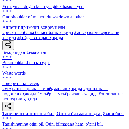
* * *
Yemayman degan kelin yengdek hasipni yer.
* * *
One shoulder of mutton draws down another.
* * *
Аппетит приходит вовремя еды.
#ризқ-насиба ва бенасиблик ҳақида
#меъёр ва меъёрсизлик
ҳақида
#фойда ва зарар ҳақида
Бекорчидан-бемаза гап.
* * *
Bekorchidan-bemaza gap.
* * *
Waste.words.
* * *
Говорить на ветер.
#меҳнатсеварлик ва ишёқмаслик ҳақида
#донолик ва
нодонлик ҳақида
#меъёр ва меъёрсизлик ҳақида
#эпчиллик ва
ношудлик ҳақида
Танишингнинг отини бил, Отини билмасанг ҳам, ўзини бил.
* * *
Tanishingning otini bil, Otini bilmasang ham, oʼzini bil.