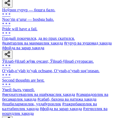
Ноўрин ғурур — бошга бало.
* * *
Noo‘rin g‘urur — boshga balo.
* * *
Pride will have a fail.
* * *
Гордый покичился, да во прах скатился.
#камтарлик ва манманлик ҳақида
#ғурур ва хушомад ҳақида
#фойда ва зарар ҳақида
Ўйлаб-ўйлаб жўяк очсанг, Ўйнаб-ўйнаб суғорасан.
* * *
O‘ylab-o‘ylab jo‘yak ochsang, O‘ynab-o‘ynab sug‘orasan.
* * *
Second thoughts are best.
* * *
Умей быть умней.
#меҳнатсеварлик ва ишёқмаслик ҳақида
#самарадорлик ва
бесамарлик ҳақида
#сабаб, баҳона ва натижа ҳақида
#ишбилармонлик, уддабуронлик
#тажрибакорлик ва
калтабинлик ҳақида
#фойда ва зарар ҳақида
#эпчиллик ва
ношудлик ҳақида