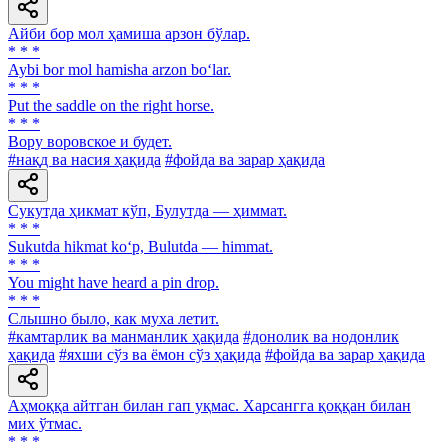
Айби бор мол ҳамиша арзон бўлар.
* * *
Aybi bor mol hamisha arzon bo‘lar.
* * *
Put the saddle on the right horse.
* * *
Вору воровское и будет.
#нақд ва насия ҳақида
#фойда ва зарар ҳақида
Сукутда ҳикмат кўп, Булутда — ҳиммат.
* * *
Sukutda hikmat ko‘p, Bulutda — himmat.
* * *
You might have heard a pin drop.
* * *
Слышно было, как муха летит.
#камтарлик ва манманлик ҳақида
#донолик ва нодонлик
ҳақида
#яхши сўз ва ёмон сўз ҳақида
#фойда ва зарар ҳақида
Аҳмоққа айтган билан гап уқмас. Харсангга қоққан билан
мих ўтмас.
* * *