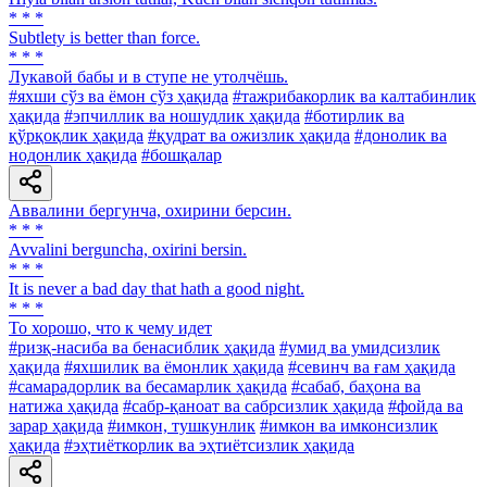
* * *
Subtlety is better than force.
* * *
Лукавой бабы и в ступе не утолчёшь.
#яхши сўз ва ёмон сўз ҳақида
#тажрибакорлик ва калтабинлик
ҳақида
#эпчиллик ва ношудлик ҳақида
#ботирлик ва
қўрқоқлик ҳақида
#қудрат ва ожизлик ҳақида
#донолик ва
нодонлик ҳақида
#бошқалар
Аввалини бергунча, охирини берсин.
* * *
Avvalini berguncha, oxirini bersin.
* * *
It is never a bad day that hath a good night.
* * *
To хорошо, что к чему идет
#ризқ-насиба ва бенасиблик ҳақида
#умид ва умидсизлик
ҳақида
#яхшилик ва ёмонлик ҳақида
#севинч ва ғам ҳақида
#самарадорлик ва бесамарлик ҳақида
#сабаб, баҳона ва
натижа ҳақида
#сабр-қаноат ва сабрсизлик ҳақида
#фойда ва
зарар ҳақида
#имкон, тушкунлик
#имкон ва имконсизлик
ҳақида
#эҳтиёткорлик ва эҳтиётсизлик ҳақида