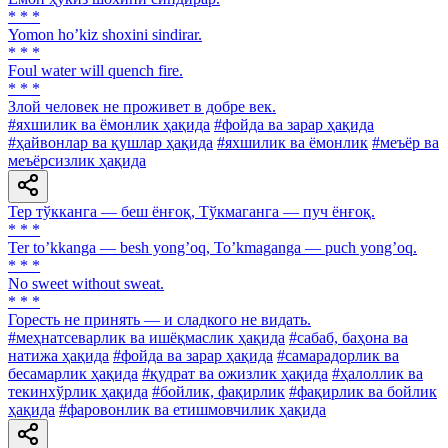
* * *
Yomon hoʼkiz shoxini sindirar.
* * *
Foul water will quench fire.
* * *
Злой человек не проживет в добре век.
#яхшилик ва ёмонлик ҳақида
#фойда ва зарар ҳақида
#ҳайвонлар ва қушлар ҳақида
#яхшилик ва ёмонлик
#меъёр ва
меъёрсизлик ҳақида
Тер тўкканга — беш ёнғоқ, Тўкмаганга — пуч ёнғоқ.
* * *
Ter toʼkkanga — besh yongʼoq, Toʼkmaganga — puch yongʼoq.
* * *
No sweet without sweat.
* * *
Горесть не принять — и сладкого не видать.
#меҳнатсеварлик ва ишёқмаслик ҳақида
#сабаб, баҳона ва
натижа ҳақида
#фойда ва зарар ҳақида
#самарадорлик ва
бесамарлик ҳақида
#қудрат ва ожизлик ҳақида
#ҳалоллик ва
текинхўрлик ҳақида
#бойлик, фақирлик
#фақирлик ва бойлик
ҳақида
#фаровонлик ва етишмовчилик ҳақида