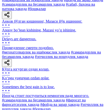
#самарадорлик ва бесамарлик ҳақида
#сабаб, баҳона ва
натижа ҳақида
#бошқалар
Анқов бўлган кишининг, Мазаси йўқ ишининг.
* * *
Аnqov boʼlgan kishining, Mazasi yoʼq ishining.
* * *
Delays are dangerous.
* * *
Промедление смерти подобно.
#меҳнатсеварлик ва ишёқмаслик ҳақида
#самарадорлик ва
бесамарлик ҳақида
#эпчиллик ва ношудлик ҳақида
Кўпга югурган оздан қолар.
* * *
Ko‘pga yugurgan ozdan qolar.
* * *
Sometimes the best gain is to lose.
* * *
Иногда стоит поступиться немногим ради многого.
#самарадорлик ва бесамарлик ҳақида
#фаросат ва
фаросатсизлик ҳақида
#фойда ва зарар ҳақида
#эпчиллик ва
ношудлик ҳақида
#бошқалар