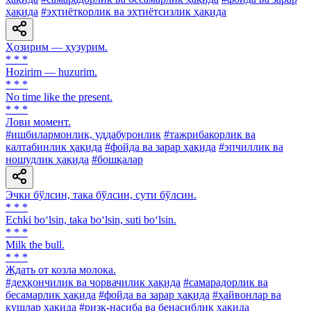
ҳақида
#эҳтиёткорлик ва эҳтиётсизлик ҳақида
Ҳозирим — ҳузурим.
* * *
Hozirim — huzurim.
* * *
No time like the present.
* * *
Лови момент.
#ишбилармонлик, уддабуронлик
#тажрибакорлик ва
калтабинлик ҳақида
#фойда ва зарар ҳақида
#эпчиллик ва
ношудлик ҳақида
#бошқалар
Эчки бўлсин, така бўлсин, сути бўлсин.
* * *
Echki bo‘lsin, taka bo‘lsin, suti bo‘lsin.
* * *
Milk the bull.
* * *
Ждать от козла молока.
#деҳқончилик ва чорвачилик ҳақида
#самарадорлик ва
бесамарлик ҳақида
#фойда ва зарар ҳақида
#ҳайвонлар ва
қушлар ҳақида
#ризқ-насиба ва бенасиблик ҳақида