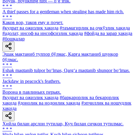
Boylik, boylikning tubi — o‘g‘irlik.
* * *
A thief passes for a gentleman when stealing has made him rich.
* * *
Каков вор, таков ему и почет.
#қудрат ва ожизлик ҳақида
#таъмагирлик ва очкўзлик ҳақида
#адолат, инсоф ва инсофсизлик ҳақида
#фойда ва зарар ҳақида
#бошқалар
Эшак мақтаниб тулпор бўлмас, Қарға мақтаниб шунқор
бўлмас.
* * *
Eshak maqtanib tulpor bo‘lmas, Qarg‘a maqtanib shunqor bo‘lmas.
* * *
Jackdaw in peacock's feathers.
* * *
Ворона в павлиньих перьях.
#қудрат ва ожизлик ҳақида
#барқарорлик ва беқарорлик
ҳақида
#донолик ва нодонлик ҳақида
#эпчиллик ва ношудлик
ҳақида
Ҳийла билан арслон тутилар, Куч билан сичқон тутилмас.
* * *
Hiyla bilan arslon tutilar, Kuch bilan sichqon tutilmas.