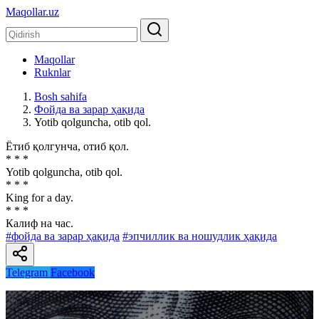
Maqollar.uz
Maqollar
Ruknlar
Bosh sahifa
Фойда ва зарар ҳақида
Yotib qolguncha, otib qol.
Ётиб қолгунча, отиб қол.
* * *
Yotib qolguncha, otib qol.
* * *
King for a day.
* * *
Калиф на час.
#фойда ва зарар ҳақида
#эпчиллик ва ношудлик ҳақида
Telegram
Facebook