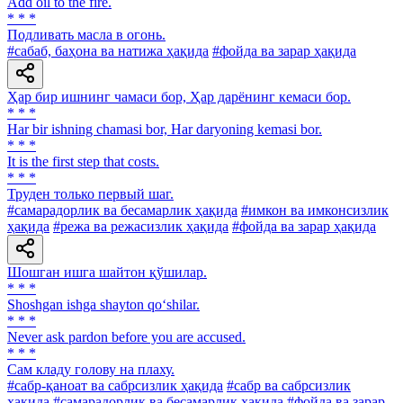
Add oil to the fire.
* * *
Подливать масла в огонь.
#сабаб, баҳона ва натижа ҳақида
#фойда ва зарар ҳақида
Ҳар бир ишнинг чамаси бор, Ҳар дарёнинг кемаси бор.
* * *
Har bir ishning chamasi bor, Har daryoning kemasi bor.
* * *
It is the first step that costs.
* * *
Труден только первый шаг.
#самарадорлик ва бесамарлик ҳақида
#имкон ва имконсизлик
ҳақида
#режа ва режасизлик ҳақида
#фойда ва зарар ҳақида
Шошган ишга шайтон қўшилар.
* * *
Shoshgan ishga shayton qo‘shilar.
* * *
Never ask pardon before you are accused.
* * *
Сам кладу голову на плаху.
#сабр-қаноат ва сабрсизлик ҳақида
#сабр ва сабрсизлик
ҳақида
#самарадорлик ва бесамарлик ҳақида
#фойда ва зарар