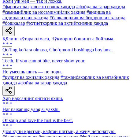
Коли уж мед — так и ложка.
#фаросат ва фаросатсизлик ҳақида
#фойда ва зарар ҳақида
#самимийлик ва носамимийлик ҳақида
#андиша ва
андишасизлик ҳақида
#барқарорлик ва беқарорлик ҳақида
#бошқалар
#эҳтиёткорлик ва эҳтиётсизлик ҳақида
Қўлинг кўтара олмаса, Чўқморни бошингга бойлама.
* * *
Qo‘ling ko‘tara olmasa, Cho‘qmorni boshingga boylama.
* * *
Teeth, If you cannot bite, never show your.
* * *
He умеешь шить — не пори.
#қудрат ва ожизлик ҳақида
#тажрибакорлик ва калтабинлик
ҳақида
#фойда ва зарар ҳақида
Ҳар нарсанинг янгиси яхши.
* * *
Har narsaning yangisi yaxshi.
* * *
Of soup and love the first is the best.
* * *
Дом купи крытый, кафтан шитый, а жену непочатую.
#барқарорлик ва беқарорлик ҳақида
#фойда ва зарар ҳақида