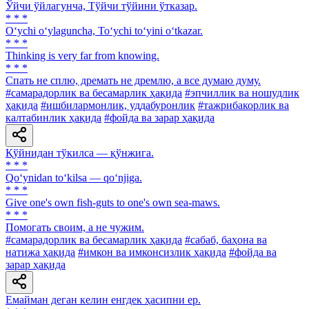
Ўйчи ўйлагунча, Тўйчи тўйини ўтказар.
* * *
O‘ychi o‘ylaguncha, To‘ychi to‘yini o‘tkazar.
* * *
Thinking is very far from knowing.
* * *
Спать не сплю, дремать не дремлю, а все думаю думу.
#самарадорлик ва бесамарлик ҳақида
#эпчиллик ва ношудлик
ҳақида
#ишбилармонлик, уддабуронлик
#тажрибакорлик ва
калтабинлик ҳақида
#фойда ва зарар ҳақида
Қўйнидан тўкилса — қўнжига.
* * *
Qo‘ynidan to‘kilsa — qo‘njiga.
* * *
Give one's own fish-guts to one's own sea-maws.
* * *
Помогать своим, а не чужим.
#самарадорлик ва бесамарлик ҳақида
#сабаб, баҳона ва
натижа ҳақида
#имкон ва имконсизлик ҳақида
#фойда ва
зарар ҳақида
Емайман деган келин енгдек ҳасипни ер.