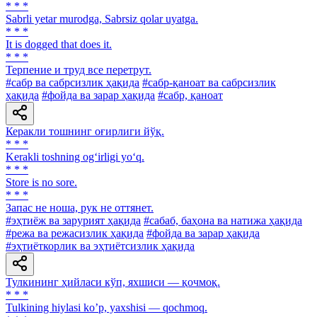
* * *
Sabrli yetar murodga, Sabrsiz qolar uyatga.
* * *
It is dogged that does it.
* * *
Терпение и труд все перетрут.
#сабр ва сабрсизлик ҳақида
#сабр-қаноат ва сабрсизлик
ҳақида
#фойда ва зарар ҳақида
#сабр, қаноат
Керакли тошнинг оғирлиги йўқ.
* * *
Kerakli toshning og‘irligi yo‘q.
* * *
Store is no sore.
* * *
Запас не ноша, рук не оттянет.
#эҳтиёж ва зарурият ҳақида
#сабаб, баҳона ва натижа ҳақида
#режа ва режасизлик ҳақида
#фойда ва зарар ҳақида
#эҳтиёткорлик ва эҳтиётсизлик ҳақида
Тулкининг ҳийласи кўп, яхшиси — қочмоқ.
* * *
Tulkining hiylasi koʼp, yaxshisi — qochmoq.