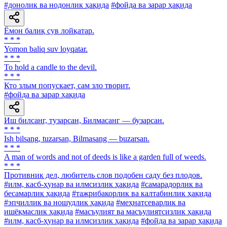
#донолик ва нодонлик ҳақида
#фойда ва зарар ҳақида
Ёмон балиқ сув лойқатар.
* * *
Yomon baliq suv loyqatar.
* * *
To hold a candle to the devil.
* * *
Кто злым попускает, сам зло творит.
#фойда ва зарар ҳақида
Иш билсанг, тузарсан, Билмасанг — бузарсан.
* * *
Ish bilsang, tuzarsan, Bilmasang — buzarsan.
* * *
A man of words and not of deeds is like a garden full of weeds.
* * *
Противник дел, любитель слов подобен саду без плодов.
#илм, касб-ҳунар ва илмсизлик ҳақида
#самарадорлик ва
бесамарлик ҳақида
#тажрибакорлик ва калтабинлик ҳақида
#эпчиллик ва ношудлик ҳақида
#меҳнатсеварлик ва
ишёқмаслик ҳақида
#масъулият ва масъулиятсизлик ҳақида
#илм, касб-ҳунар ва илмсизлик ҳақида
#фойда ва зарар ҳақида