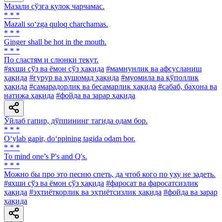
Мазали сўзга қулоқ чарчамас.
* * *
Mazali so‘zga quloq charchamas.
* * *
Ginger shall be hot in the mouth.
* * *
По сластям и слюнки текут.
#яхши сўз ва ёмон сўз ҳақида
#мамнунлик ва афсусланиш
ҳақида
#ғурур ва хушомад ҳақида
#муомила ва қўполлик
ҳақида
#самарадорлик ва бесамарлик ҳақида
#сабаб, баҳона ва
натижа ҳақида
#фойда ва зарар ҳақида
Ўйлаб гапир, дўппининг тагида одам бор.
* * *
O‘ylab gapir, do‘ppining tagida odam bor.
* * *
To mind one’s P's and Q's.
* * *
Можно бы про это песню спеть, да чтоб кого по уху не задеть.
#яхши сўз ва ёмон сўз ҳақида
#фаросат ва фаросатсизлик
ҳақида
#эҳтиёткорлик ва эҳтиётсизлик ҳақида
#фойда ва зарар
ҳақида