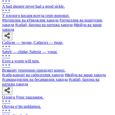
* * *
A bad shearer never had a good sickle.
* * *
У плохого косаря всегда серп виноват.
#ботирлик ва қўрқоқлик ҳақида
#эпчиллик ва ношудлик
ҳақида
#сабаб, баҳона ва натижа ҳақида
#фойда ва зарар
ҳақида
Сабрли — чидар, Сабрсиз — ёнар.
* * *
Sabrli — chidar, Sabrsiz — yonar.
* * *
Even a worm will turn.
* * *
Всякому терпению приходит конец.
#сабр-қаноат ва сабрсизлик ҳақида
#фойда ва зарар ҳақида
#самарадорлик ва бесамарлик ҳақида
#сабаб, баҳона ва
натижа ҳақида
Оловга ўтин ташламоқ.
* * *
Olovga o‘tin tashlamoq.
* * *