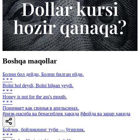
Boshqa maqollar
Болни бол дейди, Болни билган ейди.
* * *
Bolni bol deydi, Bolni bilgan yeydi.
* * *
Honey is not for the ass's mouth.
* * *
Понимает как свинья в апельсинах.
#ризқ-насиба ва бенасиблик ҳақида
#фойда ва зарар ҳақида
Бойлик, бойликнинг туби — ўғирлик.
* * *