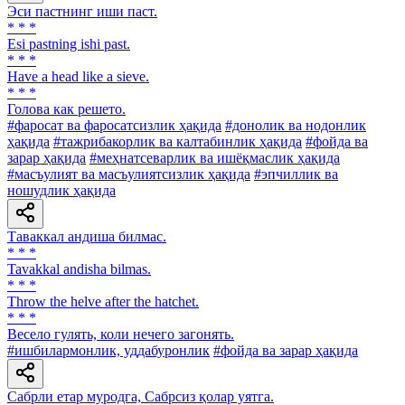
Эси пастнинг иши паст.
* * *
Esi pastning ishi past.
* * *
Have a head like a sieve.
* * *
Голова как решето.
#фаросат ва фаросатсизлик ҳақида
#донолик ва нодонлик
ҳақида
#тажрибакорлик ва калтабинлик ҳақида
#фойда ва
зарар ҳақида
#меҳнатсеварлик ва ишёқмаслик ҳақида
#масъулият ва масъулиятсизлик ҳақида
#эпчиллик ва
ношудлик ҳақида
Таваккал андиша билмас.
* * *
Tavakkal andisha bilmas.
* * *
Throw the helve after the hatchet.
* * *
Весело гулять, коли нечего загонять.
#ишбилармонлик, уддабуронлик
#фойда ва зарар ҳақида
Сабрли етар муродга, Сабрсиз қолар уятга.