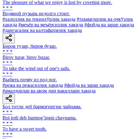
The pleasure of what we enjoy is lost by coveting more.
* * *
Водяной пузырь недолго стоит.
#ҳалоллик ва текинхўрлик ҳақида
#таъмагирлик ва очкўзлик
ҳақида
#меъёр ва меъёрсизлик ҳақида
#фойда ва зарар ҳақида
#дангасалик ва калтафаҳмлик ҳақида
Биров тузар, биров бузар.
* * *
Birov tuzar, birov buzar.
* * *
To take the wind out of one's sails.
* * *
Выбить почву из под ног.
#режа ва режасизлик ҳақида
#фойда ва зарар ҳақида
#амалдорлар ва авом дин вакиллари ҳақида
Бол тотли деб бармоғингни чайнама.
* * *
Bol totli deb barmogʼingni chaynama.
* * *
To have a sweet tooth.
* * *