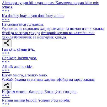
Ahmoqqa aytgan bilan gap uqmas. Xarsangga qoqqan bilan mix
o‘tmas.
* * *
If a donkey bray at you don't bray at him.
* * *
He связывайся с дураком.
#донолик ва нодонлик ҳақида
#имкон ва имконсизлик ҳақида
#фойда ва зарар ҳақида
#тажрибакорлик ва калтабинлик
ҳақида
#эпчиллик ва ношудлик ҳақида
Гап кўп, кўмир йўқ.
* * *
Gap ko‘p, ko‘mir yo‘q.
* * *
All talk and no cider.
* * *
Шуму много, а толку- мало.
#сабаб, баҳона ва натижа ҳақида
#фойда ва зарар ҳақида
Нафсим менинг балодир, Ёнган ўтга соладир.
* * *
Nafsim mening balodir, Yongan o‘tga soladir.
* * *