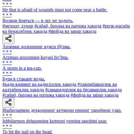
* * *
He that is afraid of wounds must not come near a battle.
* * *
Волков бояться — в лес не ходить.
#меҳнат, ҳунар
#сабаб, баҳона ва натижа ҳақида
#ризқ-насиба
ва бенасиблик ҳақида
#фойда ва зарар ҳақида
Арзимас қозоннинг куяси бўлма.
* * *
Arzimas qozonning kuyasi bo‘lma.
* * *
А storm in a tea-cup.
* * *
Буря в стакане воды.
#қадр-қиммат ва қадрсизлик ҳақида
#тажрибакорлик ва
калтабинлик ҳақида
#самарадорлик ва бесамарлик ҳақида
#сабаб, баҳона ва натижа ҳақида
#фойда ва зарар ҳақида
Ишбилармон деҳқоннинг кетмони ернинг танобини узар.
* * *
Ishbilarmon dehqonning ketmoni yerning tanobini uzar.
* * *
To hit the nail on the head.