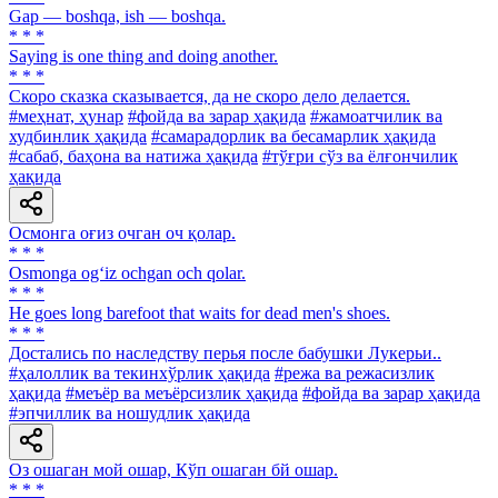
Gap — boshqa, ish — boshqa.
* * *
Saying is one thing and doing another.
* * *
Скоро сказка сказывается, да не скоро дело делается.
#меҳнат, ҳунар
#фойда ва зарар ҳақида
#жамоатчилик ва
худбинлик ҳақида
#самарадорлик ва бесамарлик ҳақида
#сабаб, баҳона ва натижа ҳақида
#тўғри сўз ва ёлғончилик
ҳақида
Осмонга оғиз очган оч қолар.
* * *
Osmonga og‘iz ochgan och qolar.
* * *
Не goes long barefoot that waits for dead men's shoes.
* * *
Достались по наследству перья после бабушки Лукерьи..
#ҳалоллик ва текинхўрлик ҳақида
#режа ва режасизлик
ҳақида
#меъёр ва меъёрсизлик ҳақида
#фойда ва зарар ҳақида
#эпчиллик ва ношудлик ҳақида
Оз ошаган мой ошар, Кўп ошаган бй ошар.
* * *