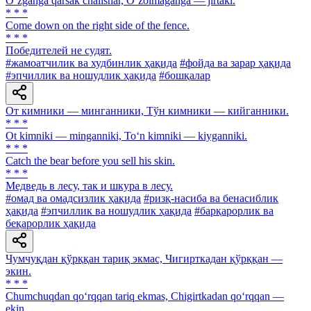
O‘zganga qarsak chalishar, O‘zolmaganga — jirtaki.
* * *
Come down on the right side of the fence.
* * *
Победителей не судят.
#жамоатчилик ва худбинлик ҳақида
#фойда ва зарар ҳақида
#эпчиллик ва ношудлик ҳақида
#бошқалар
От кимники — минганники, Тўн кимники — кийганники.
* * *
Ot kimniki — minganniki, To‘n kimniki — kiyganniki.
* * *
Catch the bear before you sell his skin.
* * *
Медведь в лесу, так и шкура в лесу.
#омад ва омадсизлик ҳақида
#ризқ-насиба ва бенасиблик
ҳақида
#эпчиллик ва ношудлик ҳақида
#барқарорлик ва
беқарорлик ҳақида
Чумчуқдан қўрққан тариқ экмас, Чигирткадан қўрққан —
экин.
* * *
Chumchuqdan qo‘rqqan tariq ekmas, Chigirtkadan qo‘rqqan —
ekin.