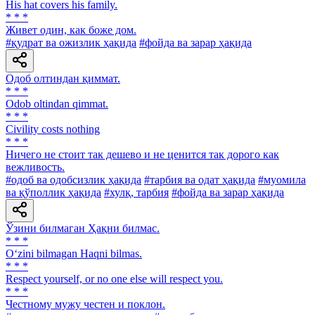
His hat covers his family.
* * *
Живет один, как боже дом.
#қудрат ва ожизлик ҳақида
#фойда ва зарар ҳақида
Одоб олтиндан қиммат.
* * *
Odob oltindan qimmat.
* * *
Civility costs nothing
* * *
Ничего не стоит так дешево и не ценится так дорого как
вежливость.
#одоб ва одобсизлик ҳақида
#тарбия ва одат ҳақида
#муомила
ва қўполлик ҳақида
#хулқ, тарбия
#фойда ва зарар ҳақида
Ўзини билмаган Ҳақни билмас.
* * *
O‘zini bilmagan Haqni bilmas.
* * *
Respect yourself, or no one else will respect you.
* * *
Честному мужу честен и поклон.