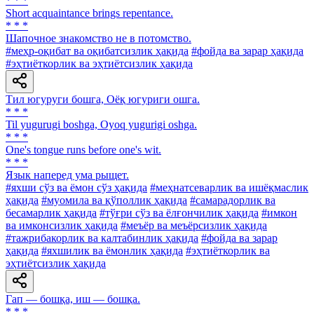
* * *
Short acquaintance brings repentance.
* * *
Шапочное знакомство не в потомство.
#меҳр-оқибат ва оқибатсизлик ҳақида
#фойда ва зарар ҳақида
#эҳтиёткорлик ва эҳтиётсизлик ҳақида
Тил югуруги бошга, Оёқ югуриги ошга.
* * *
Til yugurugi boshga, Oyoq yugurigi oshga.
* * *
One's tongue runs before one's wit.
* * *
Язык наперед ума рыщет.
#яхши сўз ва ёмон сўз ҳақида
#меҳнатсеварлик ва ишёқмаслик
ҳақида
#муомила ва қўполлик ҳақида
#самарадорлик ва
бесамарлик ҳақида
#тўғри сўз ва ёлғончилик ҳақида
#имкон
ва имконсизлик ҳақида
#меъёр ва меъёрсизлик ҳақида
#тажрибакорлик ва калтабинлик ҳақида
#фойда ва зарар
ҳақида
#яхшилик ва ёмонлик ҳақида
#эҳтиёткорлик ва
эҳтиётсизлик ҳақида
Гап — бошқа, иш — бошқа.
* * *