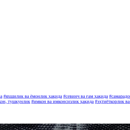
да
#яхшилик ва ёмонлик ҳақида
#севинч ва ғам ҳақида
#самарадо
он, тушкунлик
#имкон ва имконсизлик ҳақида
#эҳтиёткорлик ва