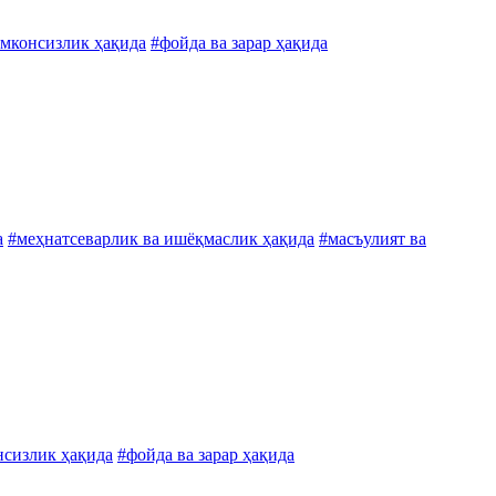
имконсизлик ҳақида
#фойда ва зарар ҳақида
а
#меҳнатсеварлик ва ишёқмаслик ҳақида
#масъулият ва
нсизлик ҳақида
#фойда ва зарар ҳақида