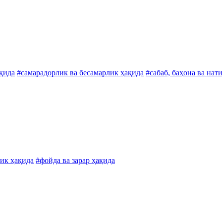
ақида
#самарадорлик ва бесамарлик ҳақида
#сабаб, баҳона ва нат
лик ҳақида
#фойда ва зарар ҳақида