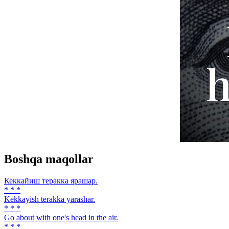
Boshqa maqollar
Кеккайиш теракка ярашар.
* * *
Kekkayish terakka yarashar.
* * *
Go about with one's head in the air.
* * *