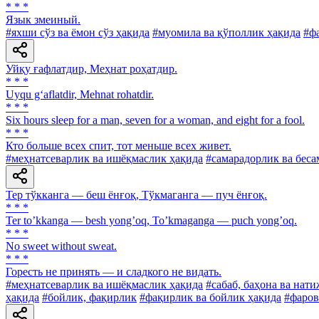
* * *
Язык змеиный.
#яхши сўз ва ёмон сўз ҳақида
#муомила ва қўполлик ҳақида
#ф
Уйқу ғафлатдир, Меҳнат роҳатдир.
* * *
Uyqu g‘aflatdir, Mehnat rohatdir.
* * *
Six hours sleep for a man, seven for a woman, and eight for a fool.
* * *
Кто больше всех спит, тот меньше всех живет.
#меҳнатсеварлик ва ишёқмаслик ҳақида
#самарадорлик ва беса
Тер тўкканга — беш ёнғоқ, Тўкмаганга — пуч ёнғоқ.
* * *
Ter toʼkkanga — besh yongʼoq, Toʼkmaganga — puch yongʼoq.
* * *
No sweet without sweat.
* * *
Горесть не принять — и сладкого не видать.
#меҳнатсеварлик ва ишёқмаслик ҳақида
#сабаб, баҳона ва нати
ҳақида
#бойлик, фақирлик
#фақирлик ва бойлик ҳақида
#фаров