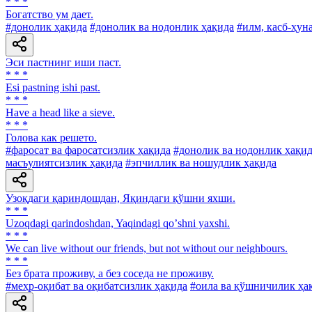
* * *
Богатство ум дает.
#донолик ҳақида
#донолик ва нодонлик ҳақида
#илм, касб-ҳун
Эси пастнинг иши паст.
* * *
Esi pastning ishi past.
* * *
Have a head like a sieve.
* * *
Голова как решето.
#фаросат ва фаросатсизлик ҳақида
#донолик ва нодонлик ҳақи
масъулиятсизлик ҳақида
#эпчиллик ва ношудлик ҳақида
Узоқдаги қариндошдан, Яқиндаги қўшни яхши.
* * *
Uzoqdagi qarindoshdan, Yaqindagi qoʼshni yaxshi.
* * *
We can live without our friends, but not without our neighbours.
* * *
Без брата проживу, а без соседа не проживу.
#меҳр-оқибат ва оқибатсизлик ҳақида
#оила ва қўшничилик ҳа