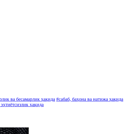
рлик ва бесамарлик ҳақида
#сабаб, баҳона ва натижа ҳақида
 эҳтиётсизлик ҳақида