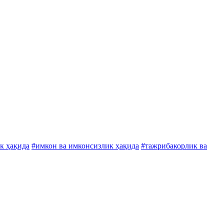
к ҳақида
#имкон ва имконсизлик ҳақида
#тажрибакорлик ва