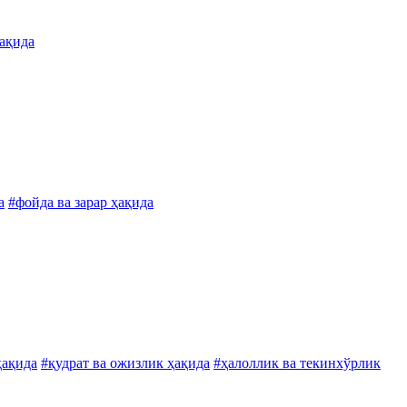
ҳақида
а
#фойда ва зарар ҳақида
ҳақида
#қудрат ва ожизлик ҳақида
#ҳалоллик ва текинхўрлик