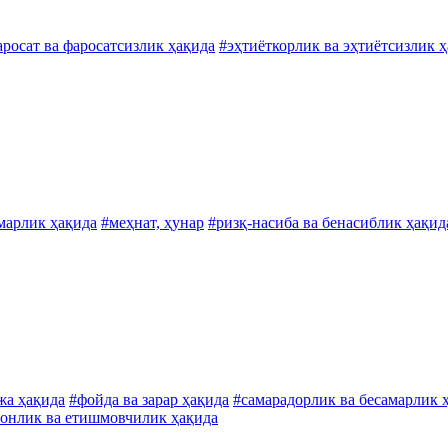
аросат ва фаросатсизлик ҳақида
#эҳтиёткорлик ва эҳтиётсизлик 
марлик ҳақида
#меҳнат, ҳунар
#ризқ-насиба ва бенасиблик ҳақид
жа ҳақида
#фойда ва зарар ҳақида
#самарадорлик ва бесамарлик 
онлик ва етишмовчилик ҳақида