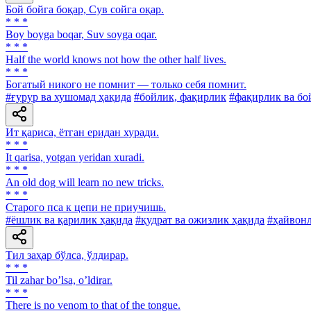
Бой бойга боқар, Сув сойга оқар.
* * *
Boy boyga boqar, Suv soyga oqar.
* * *
Half the world knows not how the other half lives.
* * *
Богатый никого не помнит — только себя помнит.
#ғурур ва хушомад ҳақида
#бойлик, фақирлик
#фақирлик ва бо
Ит қариса, ётган еридан хуради.
* * *
It qarisa, yotgan yeridan xuradi.
* * *
An old dog will learn no new tricks.
* * *
Старого пса к цепи не приучишь.
#ёшлик ва қарилик ҳақида
#қудрат ва ожизлик ҳақида
#ҳайвонл
Тил заҳар бўлса, ўлдирар.
* * *
Til zahar boʼlsa, oʼldirar.
* * *
There is no venom to that of the tongue.