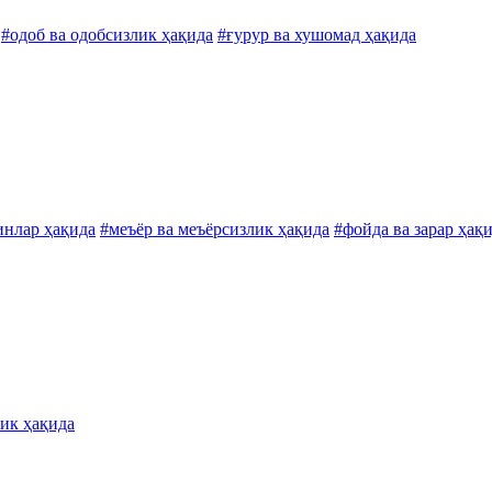
#одоб ва одобсизлик ҳақида
#ғурур ва хушомад ҳақида
инлар ҳақида
#меъёр ва меъёрсизлик ҳақида
#фойда ва зарар ҳақ
лик ҳақида