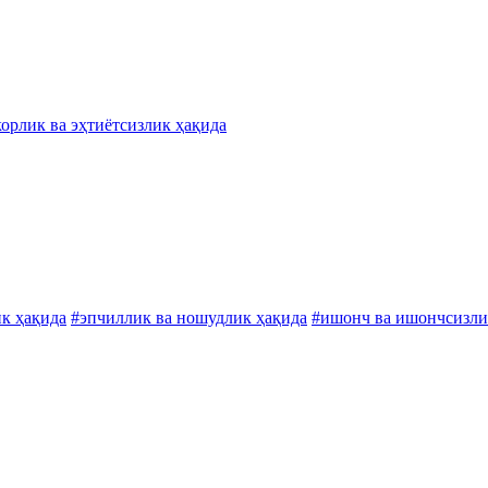
корлик ва эҳтиётсизлик ҳақида
ик ҳақида
#эпчиллик ва ношудлик ҳақида
#ишонч ва ишончсизли