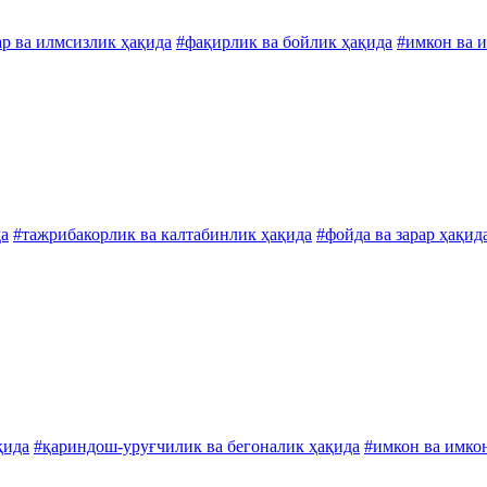
ар ва илмсизлик ҳақида
#фақирлик ва бойлик ҳақида
#имкон ва 
да
#тажрибакорлик ва калтабинлик ҳақида
#фойда ва зарар ҳақид
қида
#қариндош-уруғчилик ва бегоналик ҳақида
#имкон ва имко