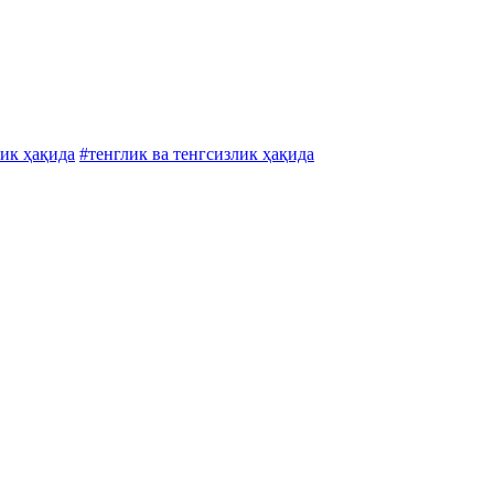
лик ҳақида
#тенглик ва тенгсизлик ҳақида