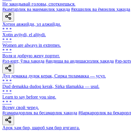
He закидывай головы, споткнешься.
#камтарлик ва манманлик ҳақида
#яхшилик ва ёмонлик ҳақида
Хотин авжийди, эл алжийди.
* * *
Xotin avjiydi, el aljiydi.
* * *
Women are always in extremes.
* * *
Воля и добрую жену портит.
#эл-юрт, ўлка ҳақида
#андиша ва андишасизлик ҳақида
#эр-хот
Дуд демакка дудоқ керак, Сирка тиламакка — усул.
* * *
Dud demakka dudoq kerak, Sirka tilamakka — usul.
* * *
Learn to say before you sing.
* * *
Всему свой черед.
#самарадорлик ва бесамарлик ҳақида
#барқарорлик ва беқарор
Ароқ ҳам бир, шароб ҳам бир ичганга.