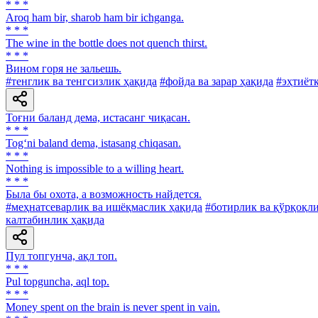
* * *
Aroq ham bir, sharob ham bir ichganga.
* * *
The wine in the bottle does not quench thirst.
* * *
Вином горя не зальешь.
#тенглик ва тенгсизлик ҳақида
#фойда ва зарар ҳақида
#эҳтиёт
Тоғни баланд дема, истасанг чиқасан.
* * *
Tog‘ni baland dema, istasang chiqasan.
* * *
Nothing is impossible to a willing heart.
* * *
Была бы охота, а возможность найдется.
#меҳнатсеварлик ва ишёқмаслик ҳақида
#ботирлик ва қўрқоқл
калтабинлик ҳақида
Пул топгунча, ақл топ.
* * *
Pul topguncha, aql top.
* * *
Money spent on the brain is never spent in vain.