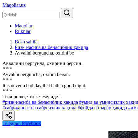
Maqollar.uz
Maqollar
Ruknlar
Bosh sahifa
Ризқ-насиба ва бенасиблик ҳақида
Avvalini berguncha, oxirini be
Аввалини бергунча, охирини берсин.
* * *
Avvalini berguncha, oxirini bersin.
* * *
It is never a bad day that hath a good night.
* * *
To хорошо, что к чему идет
#ризқ-насиба ва бенасиблик ҳақида
#умид ва умидсизлик ҳақи
#сабр-қаноат ва сабрсизлик ҳақида
#фойда ва зарар ҳақида
#имк
Telegram
Facebook