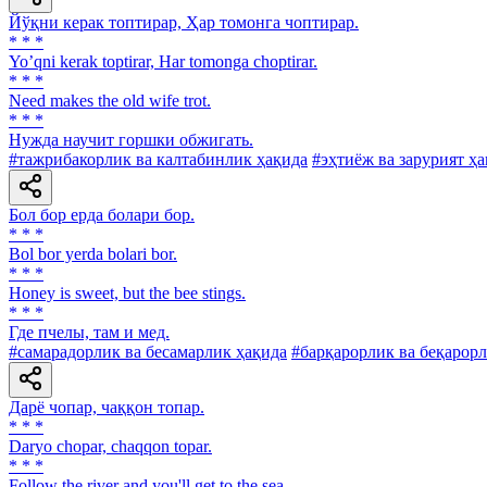
Йўқни керак топтирар, Ҳар томонга чоптирар.
* * *
Yoʼqni kerak toptirar, Har tomonga choptirar.
* * *
Need makes the old wife trot.
* * *
Нужда научит горшки обжигать.
#тажрибакорлик ва калтабинлик ҳақида
#эҳтиёж ва зарурият ҳ
Бол бор ерда болари бор.
* * *
Bol bor yerda bolari bor.
* * *
Honey is sweet, but the bee stings.
* * *
Где пчелы, там и мед.
#самарадорлик ва бесамарлик ҳақида
#барқарорлик ва беқарор
Дарё чопар, чаққон топар.
* * *
Daryo chopar, chaqqon topar.
* * *
Follow the river and you'll get to the sea.