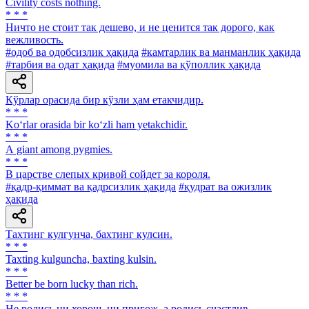
Civility costs nothing.
* * *
Ничто не стоит так дешево, и не ценится так дорого, как
вежливость.
#одоб ва одобсизлик ҳақида
#камтарлик ва манманлик ҳақида
#тарбия ва одат ҳақида
#муомила ва қўполлик ҳақида
Кўрлар орасида бир кўзли ҳам етакчидир.
* * *
Ko‘rlar orasida bir ko‘zli ham yetakchidir.
* * *
А giant among pygmies.
* * *
В царстве слепых кривой сойдет за короля.
#қадр-қиммат ва қадрсизлик ҳақида
#қудрат ва ожизлик
ҳақида
Тахтинг кулгунча, бахтинг кулсин.
* * *
Taxting kulguncha, baxting kulsin.
* * *
Better be born lucky than rich.
* * *
He родись ни хорош, ни пригож, а родись счастлив.