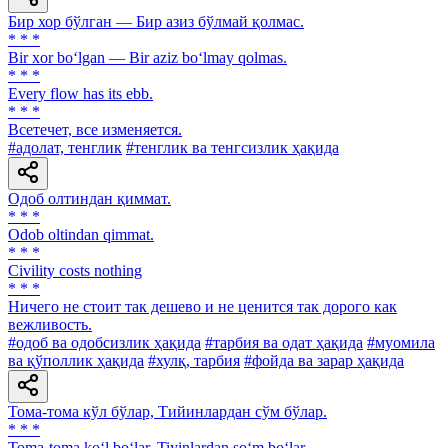
Бир хор бўлган — Бир азиз бўлмай қолмас.
* * *
Bir xor bo‘lgan — Bir aziz bo‘lmay qolmas.
* * *
Every flow has its ebb.
* * *
Всетечет, все изменяется.
#адолат, тенглик
#тенглик ва тенгсизлик ҳақида
Одоб олтиндан қиммат.
* * *
Odob oltindan qimmat.
* * *
Civility costs nothing
* * *
Ничего не стоит так дешево и не ценится так дорого как
вежливость.
#одоб ва одобсизлик ҳақида
#тарбия ва одат ҳақида
#муомила
ва қўполлик ҳақида
#хулқ, тарбия
#фойда ва зарар ҳақида
Тома-тома кўл бўлар, Тийинлардан сўм бўлар.
* * *
Toma-toma ko‘l bo‘lar, Tiyinlardan so‘m bo‘lar.