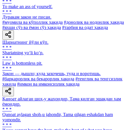
* * *
To make an ass of yourself.
* * *
Дуракам закон не писан.
#муомила ва қўполлик ҳақида
#донолик ва нодонлик ҳақида
#яхши сўз ва ёмон сўз ҳақида
#тарбия ва одат ҳақида
Шариатнинг йўли кўп.
* * *
Shariatning yo‘li ko‘p.
* * *
Law is bottomless pit.
* * *
Закон — дышло; куда захочешь, туда и воротишь.
#барқарорлик ва беқарорлик ҳақида
#тенглик ва тенгсизлик
ҳақида
#имкон ва имконсизлик ҳақида
Қаноат айлаган шоҳ-у жаҳондир, Тама қилган эшакдан ҳам
ёмондир.
* * *
Qanoat aylagan shoh-u jahondir, Tama qilgan eshakdan ham
yomondir.
* * *