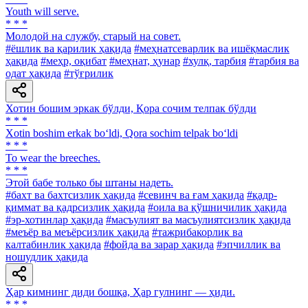
Youth will serve.
* * *
Молодой на службу, старый на совет.
#ёшлик ва қарилик ҳақида
#меҳнатсеварлик ва ишёқмаслик
ҳақида
#меҳр, оқибат
#меҳнат, ҳунар
#хулқ, тарбия
#тарбия ва
одат ҳақида
#тўғрилик
Хотин бошим эркак бўлди, Қора сочим телпак бўлди
* * *
Xotin boshim erkak bo‘ldi, Qora sochim telpak bo‘ldi
* * *
To wear the breeches.
* * *
Этой бабе только бы штаны надеть.
#бахт ва бахтсизлик ҳақида
#севинч ва ғам ҳақида
#қадр-
қиммат ва қадрсизлик ҳақида
#оила ва қўшничилик ҳақида
#эр-хотинлар ҳақида
#масъулият ва масъулиятсизлик ҳақида
#меъёр ва меъёрсизлик ҳақида
#тажрибакорлик ва
калтабинлик ҳақида
#фойда ва зарар ҳақида
#эпчиллик ва
ношудлик ҳақида
Ҳар кимнинг диди бошқа, Ҳар гулнинг — ҳиди.
* * *