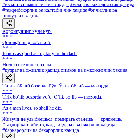
#имкон ва имконсизлик ҳақида
#меъёр ва меъёрсизлик ҳақида
#тажрибакорлик ва калтабинлик ҳақида
#эпчиллик ва
ношудлик ҳақида
Қоронғунинг кўзи кўр.
* * *
Qorong‘uning ko‘zi ko‘r.
* * *
Joan is as good as my lady in the dark.
* * *
Ночью все кошки серы.
#қудрат ва ожизлик ҳақида
#имкон ва имконсизлик ҳақида
Тирик бўлиб бозорда йўқ, Ўлик бўлиб — мозорда.
* * *
Tirik boʼlib bozorda yoʼq, Oʼlik boʼlib — mozorda.
* * *
As a man lives, so shall he die.
* * *
Живучи не улыбнешься, помирать станешь — крякнешь.
#тақдир ва тадбир ҳақида
#қудрат ва ожизлик ҳақида
#барқарорлик ва беқарорлик ҳақида