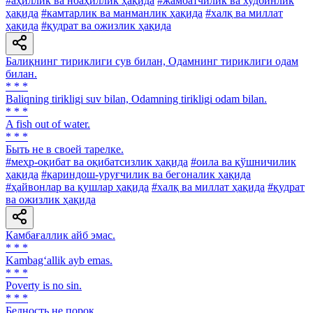
#аҳиллик ва ноаҳиллик ҳақида
#жамоатчилик ва худбинлик
ҳақида
#камтарлик ва манманлик ҳақида
#халқ ва миллат
ҳақида
#қудрат ва ожизлик ҳақида
Балиқнинг тириклиги сув билан, Одамнинг тириклиги одам
билан.
* * *
Baliqning tirikligi suv bilan, Odamning tirikligi odam bilan.
* * *
A fish out of water.
* * *
Быть не в своей тарелке.
#меҳр-оқибат ва оқибатсизлик ҳақида
#оила ва қўшничилик
ҳақида
#қариндош-уруғчилик ва бегоналик ҳақида
#ҳайвонлар ва қушлар ҳақида
#халқ ва миллат ҳақида
#қудрат
ва ожизлик ҳақида
Камбағаллик айб эмас.
* * *
Kambag‘allik ayb emas.
* * *
Poverty is no sin.
* * *
Бедность не порок.