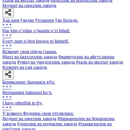
#халқ ва миллат ҳақида
#аҳиллик ва ноаҳиллик ҳақида
#қудрат ва ожизлик ҳақида
Ҳар ким ўзидан ўтганини ўзи билади.
* * *
Har kim oʼzidan oʼtganini oʼzi biladi.
* * *
Every man is best known to himself.
* * *
Всякому своя обида горька.
#бахт ва бахтсизлик ҳақида
#мамнунлик ва афсусланиш
ҳақида
#умид ва умидсизлик ҳақида
#халқ ва миллат ҳақида
#севинч ва ғам ҳақида
Бермаснинг баҳонаси кўп.
* * *
Bermasning bahonasi ko‘p.
* * *
I have otherfish to fry.
* * *
У всякого Федорки свои отговорки.
#қудрат ва ожизлик ҳақида
#барқарорлик ва беқарорлик
ҳақида
#донолик ва нодонлик ҳақида
#таъмагирлик ва
очкўзлик ҳақида