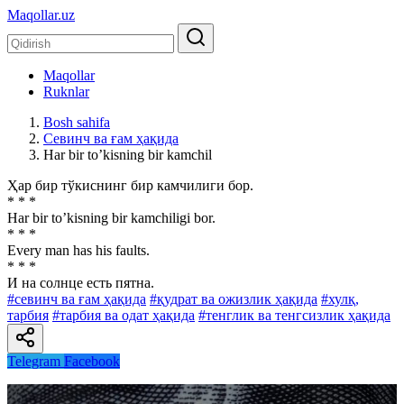
Maqollar.uz
Maqollar
Ruknlar
Bosh sahifa
Севинч ва ғам ҳақида
Har bir toʼkisning bir kamchil
Ҳар бир тўкиснинг бир камчилиги бор.
* * *
Har bir toʼkisning bir kamchiligi bor.
* * *
Every man has his faults.
* * *
И на солнце есть пятна.
#севинч ва ғам ҳақида
#қудрат ва ожизлик ҳақида
#хулқ,
тарбия
#тарбия ва одат ҳақида
#тенглик ва тенгсизлик ҳақида
Telegram
Facebook