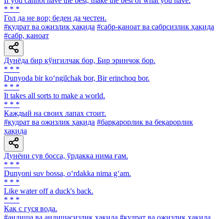
If you cannot have the best, make the best of what you have.
* * *
Гол да не вор; беден да честен.
#қудрат ва ожизлик ҳақида
#сабр-қаноат ва сабрсизлик ҳақида
#сабр, қаноат
Дунёда бир кўнгилчак бор, Бир эринчоқ бор.
* * *
Dunyoda bir ko‘ngilchak bor, Bir erinchoq bor.
* * *
It takes all sorts to make a world.
* * *
Каждый на своих лапах стоит.
#қудрат ва ожизлик ҳақида
#барқарорлик ва беқарорлик
ҳақида
Дунёни сув босса, ўрдакка нима ғам.
* * *
Dunyoni suv bossa, o‘rdakka nima g‘am.
* * *
Like water off a duck's back.
* * *
Как с гуся вода.
#андиша ва андишасизлик ҳақида
#қудрат ва ожизлик ҳақида