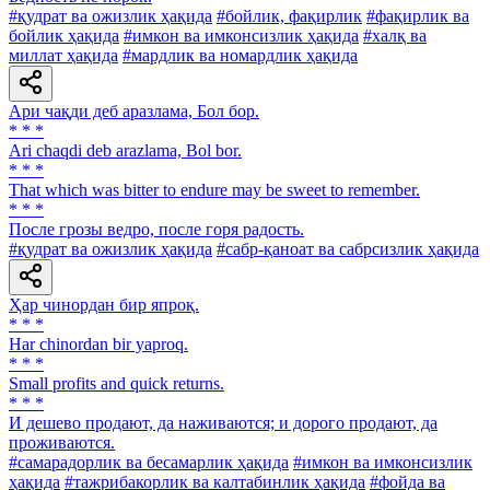
#қудрат ва ожизлик ҳақида
#бойлик, фақирлик
#фақирлик ва
бойлик ҳақида
#имкон ва имконсизлик ҳақида
#халқ ва
миллат ҳақида
#мардлик ва номардлик ҳақида
Ари чақди деб аразлама, Бол бор.
* * *
Ari chaqdi deb arazlama, Bol bor.
* * *
That which was bitter to endure may be sweet to remember.
* * *
После грозы ведро, после горя радость.
#қудрат ва ожизлик ҳақида
#сабр-қаноат ва сабрсизлик ҳақида
Ҳар чинордан бир япроқ.
* * *
Har chinordan bir yaproq.
* * *
Small profits and quick returns.
* * *
И дешево продают, да наживаются; и дорого продают, да
проживаются.
#самарадорлик ва бесамарлик ҳақида
#имкон ва имконсизлик
ҳақида
#тажрибакорлик ва калтабинлик ҳақида
#фойда ва