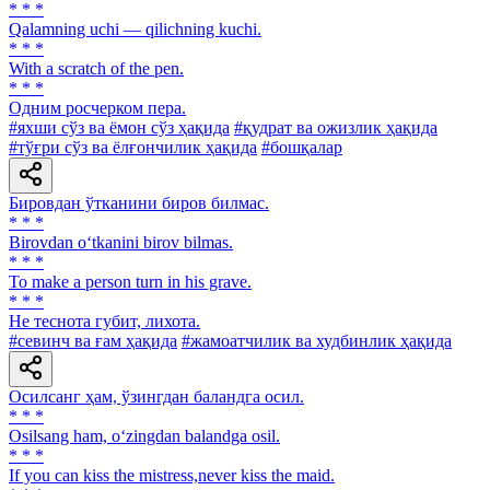
* * *
Qalamning uchi — qilichning kuchi.
* * *
With a scratch of the pen.
* * *
Одним росчерком пера.
#яхши сўз ва ёмон сўз ҳақида
#қудрат ва ожизлик ҳақида
#тўғри сўз ва ёлғончилик ҳақида
#бошқалар
Бировдан ўтканини биров билмас.
* * *
Birovdan o‘tkanini birov bilmas.
* * *
To make a person turn in his grave.
* * *
He теснота губит, лихота.
#севинч ва ғам ҳақида
#жамоатчилик ва худбинлик ҳақида
Осилсанг ҳам, ўзингдан баландга осил.
* * *
Osilsang ham, o‘zingdan balandga osil.
* * *
If you can kiss the mistress,never kiss the maid.