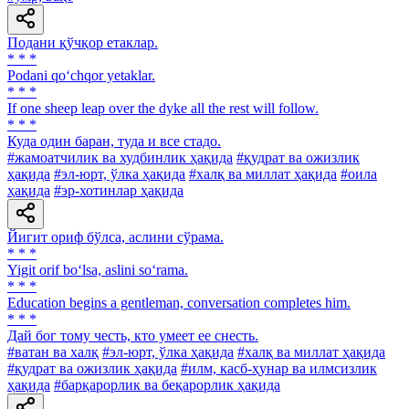
Подани қўчқор етаклар.
* * *
Podani qo‘chqor yetaklar.
* * *
If one sheep leap over the dyke all the rest will follow.
* * *
Куда один баран, туда и все стадо.
#жамоатчилик ва худбинлик ҳақида
#қудрат ва ожизлик
ҳақида
#эл-юрт, ўлка ҳақида
#халқ ва миллат ҳақида
#оила
ҳақида
#эр-хотинлар ҳақида
Йигит ориф бўлса, аслини сўрама.
* * *
Yigit orif bo‘lsa, aslini so‘rama.
* * *
Education begins a gentleman, conversation completes him.
* * *
Дай бог тому честь, кто умеет ее снесть.
#ватан ва халқ
#эл-юрт, ўлка ҳақида
#халқ ва миллат ҳақида
#қудрат ва ожизлик ҳақида
#илм, касб-ҳунар ва илмсизлик
ҳақида
#барқарорлик ва беқарорлик ҳақида