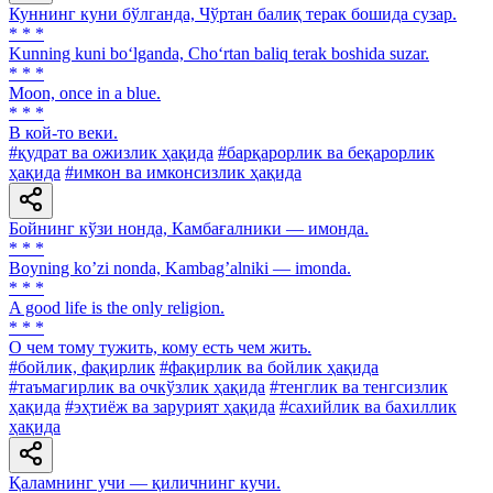
Куннинг куни бўлганда, Чўртан балиқ терак бошида сузар.
* * *
Kunning kuni bo‘lganda, Cho‘rtan baliq terak boshida suzar.
* * *
Moon, once in a blue.
* * *
В кой-то веки.
#қудрат ва ожизлик ҳақида
#барқарорлик ва беқарорлик
ҳақида
#имкон ва имконсизлик ҳақида
Бойнинг кўзи нонда, Камбағалники — имонда.
* * *
Boyning koʼzi nonda, Kambagʼalniki — imonda.
* * *
A good life is the only religion.
* * *
О чем тому тужить, кому есть чем жить.
#бойлик, фақирлик
#фақирлик ва бойлик ҳақида
#таъмагирлик ва очкўзлик ҳақида
#тенглик ва тенгсизлик
ҳақида
#эҳтиёж ва зарурият ҳақида
#сахийлик ва бахиллик
ҳақида
Қаламнинг учи — қиличнинг кучи.