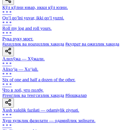
Қўл қўлни ювар, икки қўл юзни.
* * *
Qo‘l qo‘lni yuvar, ikki qo‘l yuzni.
* * *
Roll my log and roll yours.
* * *
Рука руку моет.
#аҳиллик ва ноаҳиллик ҳақида
#қудрат ва ожизлик ҳақида
Алихўжа — Хўжали.
* * *
Alixo‘ja — Xo‘jali.
* * *
Six of one and half a dozen of the other.
* * *
Что в лоб, что полбу.
#тенглик ва тенгсизлик ҳақида
#бошқалар
Xush xulqlik fazilati — odamiylik ziynati.
* * *
Хуш хулқлик фазилати — одамийлик зийнати.
* * *