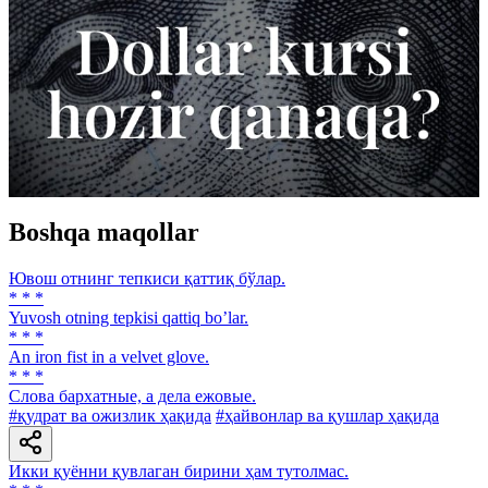
Boshqa maqollar
Ювош отнинг тепкиси қаттиқ бўлар.
* * *
Yuvosh otning tepkisi qattiq boʼlar.
* * *
An iron fist in a velvet glove.
* * *
Слова бархатные, а дела ежовые.
#қудрат ва ожизлик ҳақида
#ҳайвонлар ва қушлар ҳақида
Икки қуённи қувлаган бирини ҳам тутолмас.