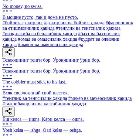
* * *
No money, no swiss.
* * *
В мошне густо, так и дома не пусто.
#бойлик, фақирлик
#фақирлик ва бойлик ҳақида
#фаровонлик
ва етишмовчилик ҳақида
#тенглик ва тенгсизлик ҳақида
#ризқ-насиба ва бенасиблик ҳақида
#бахт ва бахтсизлик
ҳақида
#омад ва омадсизлик ҳақида
#қудрат ва ожизлик
ҳақида
#имкон ва имконсизлик ҳақида
Тезакчининг тенги бор, Ўроқчининг ўрни бор.
* * *
Тезакчининг тенги бор, Ўроқчининг ўрни бор.
* * *
The cobbler must stick to his last.
* * *
Всяк сверчок знай свой шесток.
#тенглик ва тенгсизлик ҳақида
#меъёр ва меъёрсизлик ҳақида
#тажрибакорлик ва калтабинлик ҳақида
Ёш келса — ишга, Қари келса — ошга.
* * *
Yosh kelsa — ishga, Qari kelsa — oshga.
* * *