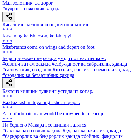
Мал золотник, да дорог.
#қудрат ва ожизлик ҳақида
Касалнинг келиши осон, кетиши қийин.
* * *
Kasalning kelishi oson, ketishi qiyin.
* * *
Misfortunes come on wings and depart on foot.
* * *
Беда приезжает верхом, а уходит от нас пешком.
#севинч ва ғам ҳақида
#сабр-қаноат ва сабрсизлик ҳақида
#саломатлик, озодалик
#тозалик, соғлик ва беморлик ҳақида
#озодалик ва бетартиблик ҳақида
Бахтсиз кишини туянинг устида ит қопар.
* * *
Baxtsiz kishini tuyaning ustida it qopar.
* * *
An unfortunate man would be drowned in a teacup.
* * *
На бедного Макара все шишки валятся.
#бахт ва бахтсизлик ҳақида
#қудрат ва ожизлик ҳақида
#барқарорлик ва беқарорлик ҳақида
#бойлик, фақирлик