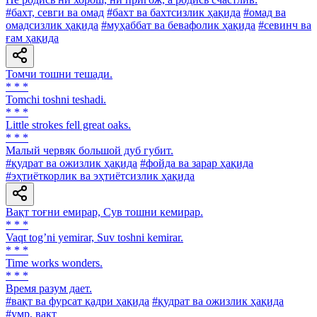
#бахт, севги ва омад
#бахт ва бахтсизлик ҳақида
#омад ва
омадсизлик ҳақида
#муҳаббат ва бевафолик ҳақида
#севинч ва
ғам ҳақида
Томчи тошни тешади.
* * *
Tomchi toshni teshadi.
* * *
Little strokes fell great oaks.
* * *
Малый червяк большой дуб губит.
#қудрат ва ожизлик ҳақида
#фойда ва зарар ҳақида
#эҳтиёткорлик ва эҳтиётсизлик ҳақида
Вақт тоғни емирар, Сув тошни кемирар.
* * *
Vaqt togʼni yemirar, Suv toshni kemirar.
* * *
Time works wonders.
* * *
Время разум дает.
#вақт ва фурсат қадри ҳақида
#қудрат ва ожизлик ҳақида
#умр, вақт