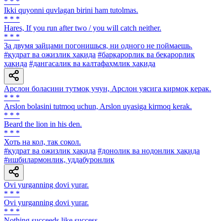
* * *
Ikki quyonni quvlagan birini ham tutolmas.
* * *
Hares, If you run after two / you will catch neither.
* * *
За двумя зайцами погонишься, ни одного не поймаешь.
#қудрат ва ожизлик ҳақида
#барқарорлик ва беқарорлик
ҳақида
#дангасалик ва калтафаҳмлик ҳақида
Арслон боласини тутмоқ учун, Арслон уясига кирмоқ керак.
* * *
Arslon bolasini tutmoq uchun, Arslon uyasiga kirmoq kerak.
* * *
Beard the lion in his den.
* * *
Хоть на кол, так сокол.
#қудрат ва ожизлик ҳақида
#донолик ва нодонлик ҳақида
#ишбилармонлик, уддабуронлик
Ovi yurganning dovi yurar.
* * *
Ovi yurganning dovi yurar.
* * *
Nothing succeeds like success.