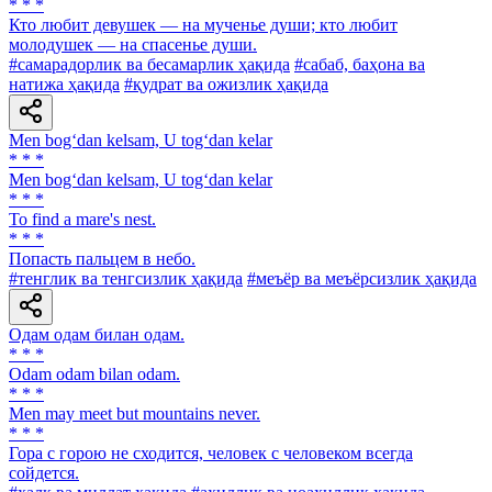
* * *
Кто любит девушек — на мученье души; кто любит
молодушек — на спасенье души.
#самарадорлик ва бесамарлик ҳақида
#сабаб, баҳона ва
натижа ҳақида
#қудрат ва ожизлик ҳақида
Men bog‘dan kelsam, U tog‘dan kelar
* * *
Men bog‘dan kelsam, U tog‘dan kelar
* * *
То find а mare's nest.
* * *
Попасть пальцем в небо.
#тенглик ва тенгсизлик ҳақида
#меъёр ва меъёрсизлик ҳақида
Одам одам билан одам.
* * *
Odam odam bilan odam.
* * *
Men may meet but mountains never.
* * *
Гора с горою не сходится, человек с человеком всегда
сойдется.