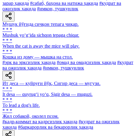
зарар ҳақида
#сабаб, баҳона ва натижа ҳақида
#қудрат ва
ожизлик ҳақида
#имкон, тушкунлик
Мушук йўғида сичқон тепага чиқар.
* * *
Mushuk yo‘g‘ida sichqon tepaga chiqar.
* * *
When the cat is away the mice will play.
* * *
Кошка из дому — мышка на стол.
#эрк ва эрксизлик ҳақида
#омад ва омадсизлик ҳақида
#қудрат
ва ожизлик ҳақида
#имкон, тушкунлик
Ит деса — қуйруғи йўқ, Сигир деса — мугузи.
* * *
It desa — quyrug‘i yo‘q, Sigir desa — muguzi.
* * *
To lead a dog's life.
* * *
Жил собакой, околел псом.
#қадр-қиммат ва қадрсизлик ҳақида
#қудрат ва ожизлик
ҳақида
#барқарорлик ва беқарорлик ҳақида