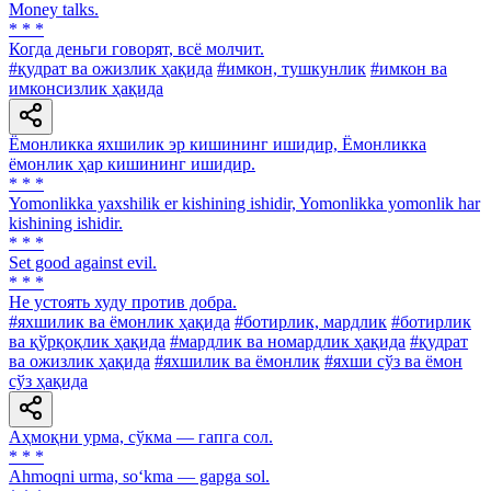
Money talks.
* * *
Когда деньги говорят, всё молчит.
#қудрат ва ожизлик ҳақида
#имкон, тушкунлик
#имкон ва
имконсизлик ҳақида
Ёмонликка яхшилик эр кишининг ишидир, Ёмонликка
ёмонлик ҳар кишининг ишидир.
* * *
Yomonlikka yaxshilik er kishining ishidir, Yomonlikka yomonlik har
kishining ishidir.
* * *
Set good against evil.
* * *
He устоять худу против добра.
#яхшилик ва ёмонлик ҳақида
#ботирлик, мардлик
#ботирлик
ва қўрқоқлик ҳақида
#мардлик ва номардлик ҳақида
#қудрат
ва ожизлик ҳақида
#яхшилик ва ёмонлик
#яхши сўз ва ёмон
сўз ҳақида
Аҳмоқни урма, сўкма — гапга сол.
* * *
Ahmoqni urma, so‘kma — gapga sol.