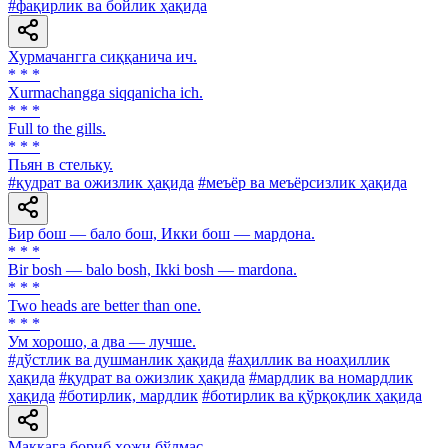
#фақирлик ва бойлик ҳақида
Хурмачангга сиққанича ич.
* * *
Xurmachangga siqqanicha ich.
* * *
Full to the gills.
* * *
Пьян в стельку.
#қудрат ва ожизлик ҳақида
#меъёр ва меъёрсизлик ҳақида
Бир бош — бало бош, Икки бош — мардона.
* * *
Bir bosh — balo bosh, Ikki bosh — mardona.
* * *
Two heads are better than one.
* * *
Ум хорошо, а два — лучше.
#дўстлик ва душманлик ҳақида
#аҳиллик ва ноаҳиллик
ҳақида
#қудрат ва ожизлик ҳақида
#мардлик ва номардлик
ҳақида
#ботирлик, мардлик
#ботирлик ва қўрқоқлик ҳақида
Маккага бориб ҳожи бўлмас.