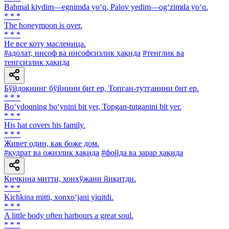
Bahmal kiydim—egnimda yo‘q, Palov yedim—og‘zimda yo‘q.
* * *
The honeymoon is over.
* * *
He все коту масленица.
#адолат, инсоф ва инсофсизлик ҳақида
#тенглик ва
тенгсизлик ҳақида
Бўйдоқнинг бўйнини бит ер, Топган-тутганини бит ер.
* * *
Bo‘ydoqning bo‘ynini bit yer, Topgan-tutganini bit yer.
* * *
His hat covers his family.
* * *
Живет один, как боже дом.
#қудрат ва ожизлик ҳақида
#фойда ва зарар ҳақида
Кичкина митти, хонхўжани йиқитди.
* * *
Kichkina mitti, xonxo‘jani yiqitdi.
* * *
A little body often harbours a great soul.
* * *