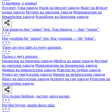
О времена, о нравы!
#эл-юрт, ўлка ҳақида
#халқ ва миллат ҳақида
#вақт ва фурсат
қадри ҳақида
#қудрат ва ожизлик ҳақида
#барқарорлик ва
беқарорлик ҳақида
#сахийлик ва бахиллик ҳақида
Ҳар яхшида бир “аммо” бор. Ҳар ёмонда — бир “лекин”.
* * *
Har yaxshida bir “ammo” bor. Har yomonda — bir “lekin”.
* * *
There are two sides to every question.
* * *
Палка о двух концах.
#яхшилик ва ёмонлик ҳақида
#фойда ва зарар ҳақида
#қудрат
ва ожизлик ҳақида
#барқарорлик ва беқарорлик ҳақида
#имкон ва имконсизлик ҳақида
#тақдир ва тадбир ҳақида
#умид ва умидсизлик ҳақида
#меъёр ва меъёрсизлик ҳақида
#бахт ва бахтсизлик ҳақида
#севинч ва ғам ҳақида
#тенглик ва
тенгсизлик ҳақида
Пул тилни бийрон, дастни дароз қилар.
* * *
Pul tilni biyron, dastni daroz qilar.
* * *