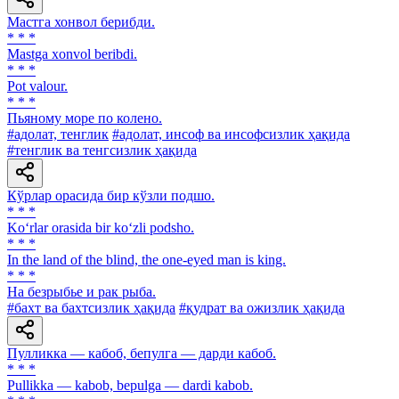
Мастга хонвол берибди.
* * *
Mastga xonvol beribdi.
* * *
Pot valour.
* * *
Пьяному море по колено.
#адолат, тенглик
#адолат, инсоф ва инсофсизлик ҳақида
#тенглик ва тенгсизлик ҳақида
Кўрлар орасида бир кўзли подшо.
* * *
Ko‘rlar orasida bir ko‘zli podsho.
* * *
In the land of the blind, the one-eyed man is king.
* * *
Ha безрыбье и рак рыба.
#бахт ва бахтсизлик ҳақида
#қудрат ва ожизлик ҳақида
Пулликка — кабоб, бепулга — дарди кабоб.
* * *
Pullikka — kabob, bepulga — dardi kabob.