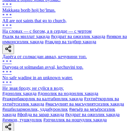
* * *
Makkaga borib hoji bo‘lmas.
* * *
All are not saints that go to church,
* * *
На словах — с богом, а в сердце — с чертом
#халқ ва миллат ҳақида
#қудрат ва ожизлик ҳақида
#имкон ва
имконсизлик ҳақида
#тақдир ва тадбир ҳақида
Дарёга от солмасдан аввал, кечувини топ.
* * *
Daryoga ot solmasdan avval, kechuvini top.
* * *
No safe wading in an unknown water.
* * *
He зная броду, не суйся в воду.
#донолик ҳақида
#донолик ва нодонлик ҳақида
#тажрибакорлик ва калтабинлик ҳақида
#эҳтиёткорлик ва
эҳтиётсизлик ҳақида
#масъулият ва масъулиятсизлик ҳақида
#ишбилармонлик, уддабуронлик
#меъёр ва меъёрсизлик
ҳақида
#фойда ва зарар ҳақида
#қудрат ва ожизлик ҳақида
#имкон, тушкунлик
#эпчиллик ва ношудлик ҳақида