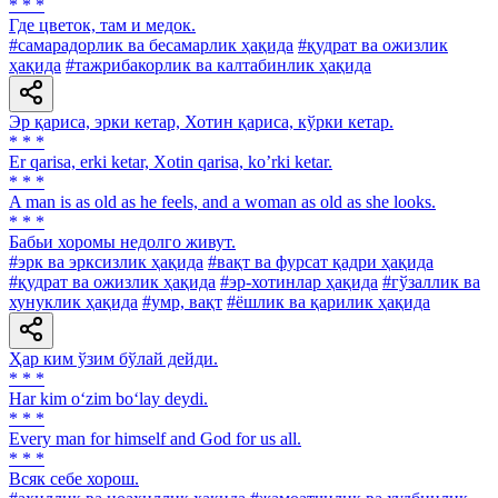
* * *
Где цветок, там и медок.
#самарадорлик ва бесамарлик ҳақида
#қудрат ва ожизлик
ҳақида
#тажрибакорлик ва калтабинлик ҳақида
Эр қариса, эрки кетар, Хотин қариса, кўрки кетар.
* * *
Er qarisa, erki ketar, Xotin qarisa, koʼrki ketar.
* * *
A man is as old as he feels, and a woman as old as she looks.
* * *
Бабьи хоромы недолго живут.
#эрк ва эрксизлик ҳақида
#вақт ва фурсат қадри ҳақида
#қудрат ва ожизлик ҳақида
#эр-хотинлар ҳақида
#гўзаллик ва
хунуклик ҳақида
#умр, вақт
#ёшлик ва қарилик ҳақида
Ҳар ким ўзим бўлай дейди.
* * *
Har kim o‘zim bo‘lay deydi.
* * *
Every man for himself and God for us all.
* * *
Всяк себе хорош.