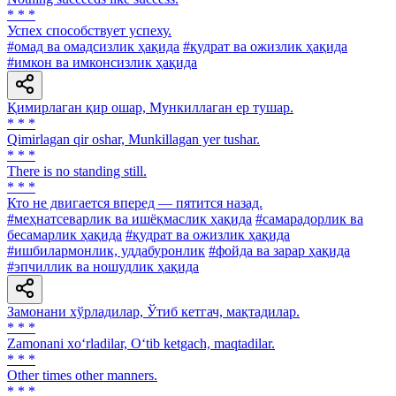
* * *
Успех способствует успеху.
#омад ва омадсизлик ҳақида
#қудрат ва ожизлик ҳақида
#имкон ва имконсизлик ҳақида
Қимирлаган қир ошар, Мункиллаган ер тушар.
* * *
Qimirlagan qir oshar, Munkillagan yer tushar.
* * *
There is no standing still.
* * *
Кто не двигается вперед — пятится назад.
#меҳнатсеварлик ва ишёқмаслик ҳақида
#самарадорлик ва
бесамарлик ҳақида
#қудрат ва ожизлик ҳақида
#ишбилармонлик, уддабуронлик
#фойда ва зарар ҳақида
#эпчиллик ва ношудлик ҳақида
Замонани хўрладилар, Ўтиб кетгач, мақтадилар.
* * *
Zamonani xo‘rladilar, O‘tib ketgach, maqtadilar.
* * *
Other times other manners.
* * *