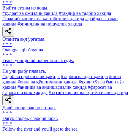
* * *
Выйти сухим из воды.
#қудрат ва ожизлик ҳақида
#тақдир ва тадбир ҳақида
#тажрибакорлик ва калтабинлик ҳақида
#фойда ва зарар
ҳақида
#эпчиллик ва ношудлик ҳақида
Отангга ақл ўргатма.
* * *
Otangga aql oʼrgatma.
* * *
Teach your grandmother to suck eggs.
* * *
He учи рыбу плавать.
#одоб ва одобсизлик ҳақида
#тарбия ва одат ҳақида
#оила
ҳақида
#оила ва қўшничилик ҳақида
#яхши сўз ва ёмон сўз
ҳақида
#андиша ва андишасизлик ҳақида
#фаросат ва
фаросатсизлик ҳақида
#эҳтиёткорлик ва эҳтиётсизлик ҳақида
Дарё чопар, чаққон топар.
* * *
Daryo chopar, chaqqon topar.
* * *
Follow the river and you'll get to the sea.