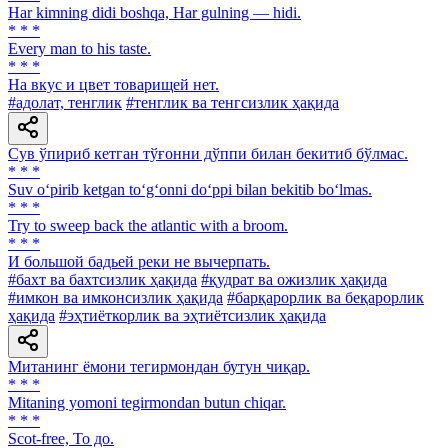
Har kimning didi boshqa, Har gulning — hidi.
* * *
Every man to his taste.
* * *
Ha вкус и цвет товарищей нет.
#адолат, тенглик
#тенглик ва тенгсизлик ҳақида
Сув ўпириб кетган тўғонни дўппи билан бекитиб бўлмас.
* * *
Suv o‘pirib ketgan to‘g‘onni do‘ppi bilan bekitib bo‘lmas.
* * *
Try to sweep back the atlantic with a broom.
* * *
И большой бадьей реки не вычерпать.
#бахт ва бахтсизлик ҳақида
#қудрат ва ожизлик ҳақида
#имкон ва имконсизлик ҳақида
#барқарорлик ва беқарорлик
ҳақида
#эҳтиёткорлик ва эҳтиётсизлик ҳақида
Митанинг ёмони тегирмондан бутун чиқар.
* * *
Mitaning yomoni tegirmondan butun chiqar.
* * *
Scot-free, То до.