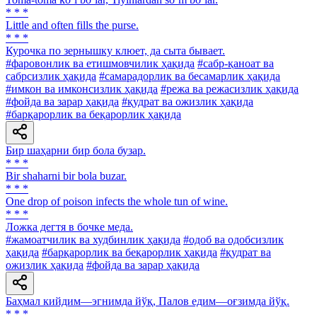
* * *
Little and often fills the purse.
* * *
Курочка по зернышку клюет, да сыта бывает.
#фаровонлик ва етишмовчилик ҳақида
#сабр-қаноат ва
сабрсизлик ҳақида
#самарадорлик ва бесамарлик ҳақида
#имкон ва имконсизлик ҳақида
#режа ва режасизлик ҳақида
#фойда ва зарар ҳақида
#қудрат ва ожизлик ҳақида
#барқарорлик ва беқарорлик ҳақида
Бир шаҳарни бир бола бузар.
* * *
Bir shaharni bir bola buzar.
* * *
One drop of poison infects the whole tun of wine.
* * *
Ложка дегтя в бочке меда.
#жамоатчилик ва худбинлик ҳақида
#одоб ва одобсизлик
ҳақида
#барқарорлик ва беқарорлик ҳақида
#қудрат ва
ожизлик ҳақида
#фойда ва зарар ҳақида
Баҳмал кийдим—эгнимда йўқ, Палов едим—оғзимда йўқ.
* * *