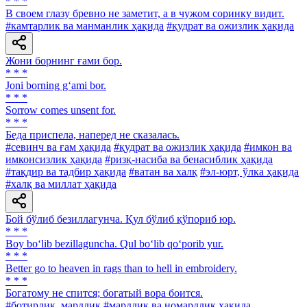
* * *
В своем глазу бревно не заметит, а в чужом соринку видит.
#камтарлик ва манманлик ҳақида
#қудрат ва ожизлик ҳақида
Жони борнинг ғами бор.
* * *
Joni borning g‘ami bor.
* * *
Sorrow comes unsent for.
* * *
Беда приспела, наперед не сказалась.
#севинч ва ғам ҳақида
#қудрат ва ожизлик ҳақида
#имкон ва
имконсизлик ҳақида
#ризқ-насиба ва бенасиблик ҳақида
#тақдир ва тадбир ҳақида
#ватан ва халқ
#эл-юрт, ўлка ҳақида
#халқ ва миллат ҳақида
Бой бўлиб безиллагунча. Қул бўлиб қўпориб юр.
* * *
Boy bo‘lib bezillaguncha. Qul bo‘lib qo‘porib yur.
* * *
Better go to heaven in rags than to hell in embroidery.
* * *
Богатому не спится; богатый вора боится.
#ботирлик, мардлик
#мардлик ва номардлик ҳақида