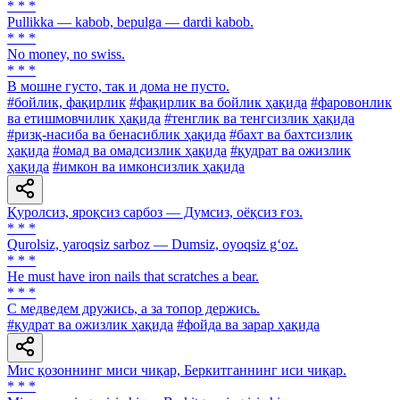
* * *
Pullikka — kabob, bepulga — dardi kabob.
* * *
No money, no swiss.
* * *
В мошне густо, так и дома не пусто.
#бойлик, фақирлик
#фақирлик ва бойлик ҳақида
#фаровонлик
ва етишмовчилик ҳақида
#тенглик ва тенгсизлик ҳақида
#ризқ-насиба ва бенасиблик ҳақида
#бахт ва бахтсизлик
ҳақида
#омад ва омадсизлик ҳақида
#қудрат ва ожизлик
ҳақида
#имкон ва имконсизлик ҳақида
Қуролсиз, яроқсиз сарбоз — Думсиз, оёқсиз ғоз.
* * *
Qurolsiz, yaroqsiz sarboz — Dumsiz, oyoqsiz g‘oz.
* * *
Не must have iron nails that scratches a bear.
* * *
С медведем дружись, а за топор держись.
#қудрат ва ожизлик ҳақида
#фойда ва зарар ҳақида
Мис қозоннинг миси чиқар, Беркитганнинг иси чиқар.
* * *