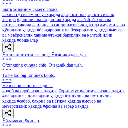
* * *
Быть хозяином своего слова.
#яхши сўз ва ёмон сўз ҳақида
#фаросат ва фаросатсизлик
ҳақида
#донолик ва нодонлик ҳақида
#сабаб, баҳона ва
натижа ҳақида
#андиша ва андишасизлик ҳақида
#муомила ва
қўполлик ҳақида
#барқарорлик ва беқарорлик ҳақида
#меъёр
ва меъёрсизлик ҳақида
#тажрибакорлик ва калтабинлик
ҳақида
#бошқалар
Ўзингнинг отингга чиқ, Ўзганикидан туш.
* * *
O‘zingning otingga chiq, O‘zganikidan tush.
* * *
To be too big for one's boots.
* * *
He в свои сани не садись.
#одоб ва одобсизлик ҳақида
#ор-номус ва номуссизлик ҳақида
#мардлик ва номардлик ҳақида
#тинчлик ва нотинчлик
ҳақида
#сабаб, баҳона ва натижа ҳақида
#меъёр ва
меъёрсизлик ҳақида
#фойда ва зарар ҳақида
Ўйламаган ўкинар.
* * *