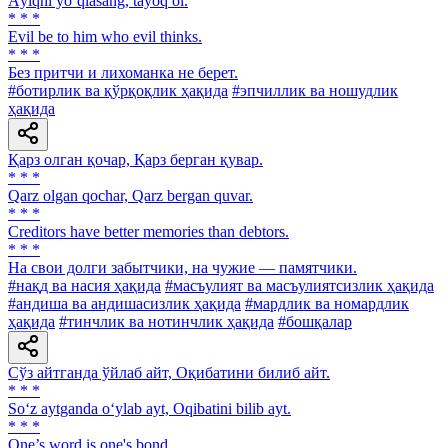
Аyiqni yoʼqlasang, tayoq ol.
* * *
Evil be to him who evil thinks.
* * *
Без притчи и лихоманка не берет.
#ботирлик ва қўрқоқлик ҳақида
#эпчиллик ва ношудлик
ҳақида
Қарз олган қочар, Қарз берган қувар.
* * *
Qarz olgan qochar, Qarz bergan quvar.
* * *
Creditors have better memories than debtors.
* * *
Ha свои долги забытчики, на чужие — памятчики.
#нақд ва насия ҳақида
#масъулият ва масъулиятсизлик ҳақида
#андиша ва андишасизлик ҳақида
#мардлик ва номардлик
ҳақида
#тинчлик ва нотинчлик ҳақида
#бошқалар
Сўз айтганда ўйлаб айт, Оқибатини билиб айт.
* * *
So‘z aytganda o‘ylab ayt, Oqibatini bilib ayt.
* * *
One’s word is one's bond.