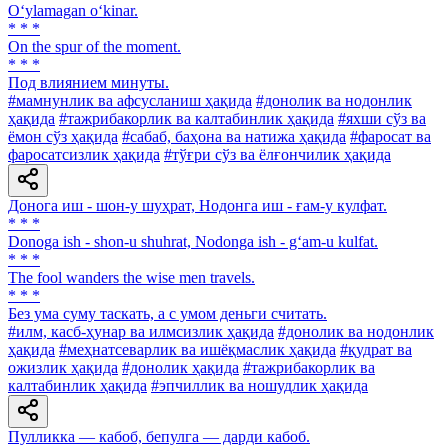
O‘ylamagan o‘kinar.
* * *
On the spur of the moment.
* * *
Под влиянием минуты.
#мамнунлик ва афсусланиш ҳақида
#донолик ва нодонлик
ҳақида
#тажрибакорлик ва калтабинлик ҳақида
#яхши сўз ва
ёмон сўз ҳақида
#сабаб, баҳона ва натижа ҳақида
#фаросат ва
фаросатсизлик ҳақида
#тўғри сўз ва ёлғончилик ҳақида
Донога иш - шон-у шуҳрат, Нодонга иш - ғам-у кулфат.
* * *
Donoga ish - shon-u shuhrat, Nodonga ish - g‘am-u kulfat.
* * *
The fool wanders the wise men travels.
* * *
Без ума суму таскать, а с умом деньги считать.
#илм, касб-ҳунар ва илмсизлик ҳақида
#донолик ва нодонлик
ҳақида
#меҳнатсеварлик ва ишёқмаслик ҳақида
#қудрат ва
ожизлик ҳақида
#донолик ҳақида
#тажрибакорлик ва
калтабинлик ҳақида
#эпчиллик ва ношудлик ҳақида
Пулликка — кабоб, бепулга — дарди кабоб.