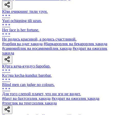
Юзи очиқнинг тили узун.
* * *
Yuzi ochiqning tili uzun.
* * *
Her face is her fortune.
* * *
He родись красивой, а родись счастливой.
#тарбия ва одат ҳақида
#барқарорлик ва беқарорлик ҳақида
#самимийлик ва носамимийлик ҳақида
#қудрат ва ожизлик
ҳақида
Кўрга кеча-кундуз баробар.
* * *
Ko‘rga kecha-kunduz barobar.
* * *
Blind men can judge no colours.
* * *
Для того слепой плачет, что ни зги не видит.
#бахт ва бахтсизлик ҳақида
#қудрат ва ожизлик ҳақида
#тенглик ва тенгсизлик ҳақида