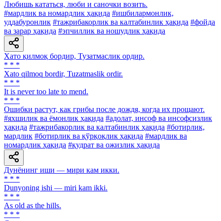
Любишь кататься, люби и саночки возить.
#мардлик ва номардлик ҳақида
#ишбилармонлик,
уддабуронлик
#тажрибакорлик ва калтабинлик ҳақида
#фойда
ва зарар ҳақида
#эпчиллик ва ношудлик ҳақида
Хато қилмоқ бордир, Тузатмаслик ордир.
* * *
Xato qilmoq bordir, Tuzatmaslik ordir.
* * *
It is never too late to mend.
* * *
Ошибки растут, как грибы после дождя, когда их прощают.
#яхшилик ва ёмонлик ҳақида
#адолат, инсоф ва инсофсизлик
ҳақида
#тажрибакорлик ва калтабинлик ҳақида
#ботирлик,
мардлик
#ботирлик ва қўрқоқлик ҳақида
#мардлик ва
номардлик ҳақида
#қудрат ва ожизлик ҳақида
Дунёнинг иши — мири кам икки.
* * *
Dunyoning ishi — miri kam ikki.
* * *
As old as the hills.
* * *