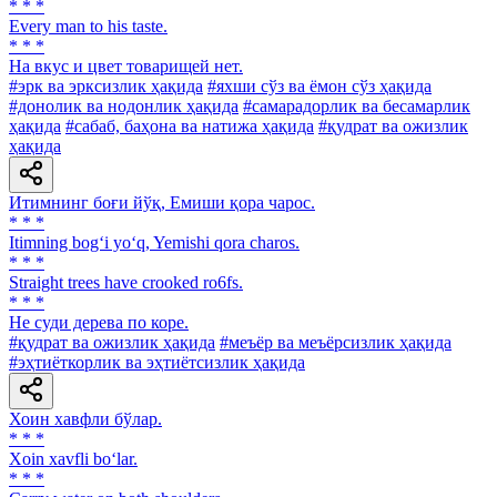
* * *
Every man to his taste.
* * *
На вкус и цвет товарищей нет.
#эрк ва эрксизлик ҳақида
#яхши сўз ва ёмон сўз ҳақида
#донолик ва нодонлик ҳақида
#самарадорлик ва бесамарлик
ҳақида
#сабаб, баҳона ва натижа ҳақида
#қудрат ва ожизлик
ҳақида
Итимнинг боғи йўқ, Емиши қора чарос.
* * *
Itimning bog‘i yo‘q, Yemishi qora charos.
* * *
Straight trees have crooked ro6fs.
* * *
He суди дерева по коре.
#қудрат ва ожизлик ҳақида
#меъёр ва меъёрсизлик ҳақида
#эҳтиёткорлик ва эҳтиётсизлик ҳақида
Хоин хавфли бўлар.
* * *
Xoin xavfli bo‘lar.
* * *