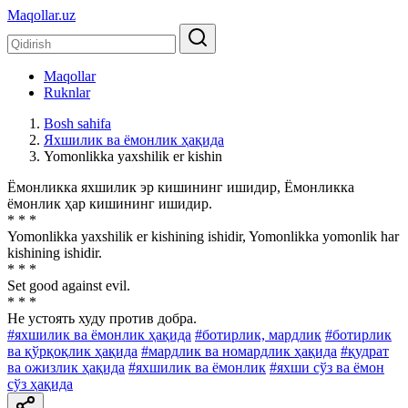
Maqollar.uz
Maqollar
Ruknlar
Bosh sahifa
Яхшилик ва ёмонлик ҳақида
Yomonlikka yaxshilik er kishin
Ёмонликка яхшилик эр кишининг ишидир, Ёмонликка
ёмонлик ҳар кишининг ишидир.
* * *
Yomonlikka yaxshilik er kishining ishidir, Yomonlikka yomonlik har
kishining ishidir.
* * *
Set good against evil.
* * *
He устоять худу против добра.
#яхшилик ва ёмонлик ҳақида
#ботирлик, мардлик
#ботирлик
ва қўрқоқлик ҳақида
#мардлик ва номардлик ҳақида
#қудрат
ва ожизлик ҳақида
#яхшилик ва ёмонлик
#яхши сўз ва ёмон
сўз ҳақида