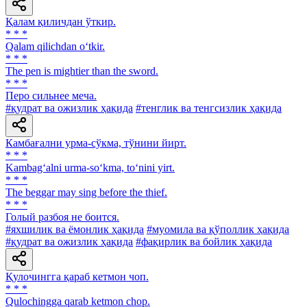
Қалам қиличдан ўткир.
* * *
Qalam qilichdan o‘tkir.
* * *
The pen is mightier than the sword.
* * *
Перо сильнее меча.
#қудрат ва ожизлик ҳақида
#тенглик ва тенгсизлик ҳақида
Камбағални урма-сўкма, тўнини йирт.
* * *
Kambag‘alni urma-so‘kma, to‘nini yirt.
* * *
The beggar may sing before the thief.
* * *
Голый разбоя не боится.
#яхшилик ва ёмонлик ҳақида
#муомила ва қўполлик ҳақида
#қудрат ва ожизлик ҳақида
#фақирлик ва бойлик ҳақида
Қулочингга қараб кетмон чоп.
* * *
Qulochingga qarab ketmon chop.