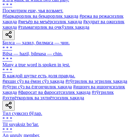
* * *
Посмотрим еще, чья возьмет.
#барқарорлик ва беқарорлик ҳақида
#режа ва режасизлик
ҳақида
#меъёр ва меъёрсизлик ҳақида
#қудрат ва ожизлик
ҳақида
#таъмагирлик ва очкўзлик ҳақида
Билса — ҳазил, билмаса — чин.
* * *
Bilsa — hazil, bilmasa — chin.
* * *
Many a true word is spoken in jest.
* * *
В каждой шутке есть доля правды.
#яхши сўз ва ёмон сўз ҳақида
#тўғрилик ва эгрилик ҳақида
#тўғри сўз ва ёлғончилик ҳақида
#ишонч ва ишончсизлик
ҳақида
#фаросат ва фаросатсизлик ҳақида
#тўғрилик
#эҳтиёткорлик ва эҳтиётсизлик ҳақида
Тил суяксиз бўлар.
* * *
Til suyaksiz bo‘lar.
* * *
An unruly member.