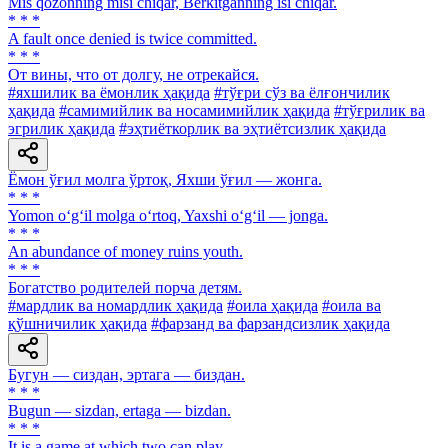
Mis qozonning misi chiqar, Berkitganning isi chiqar.
* * *
A fault once denied is twice committed.
* * *
От вины, что от долгу, не отрекайся.
#яхшилик ва ёмонлик ҳақида
#тўғри сўз ва ёлғончилик
ҳақида
#самимийлик ва носамимийлик ҳақида
#тўғрилик ва
эгрилик ҳақида
#эҳтиёткорлик ва эҳтиётсизлик ҳақида
Ёмон ўғил молга ўртоқ, Яхши ўғил — жонга.
* * *
Yomon o‘g‘il molga o‘rtoq, Yaxshi o‘g‘il — jonga.
* * *
An abundance of money ruins youth.
* * *
Богатство родителей порча детям.
#мардлик ва номардлик ҳақида
#оила ҳақида
#оила ва
қўшничилик ҳақида
#фарзанд ва фарзандсизлик ҳақида
Бугун — сиздан, эртага — биздан.
* * *
Bugun — sizdan, ertaga — bizdan.
* * *
It is a game at which two can play.