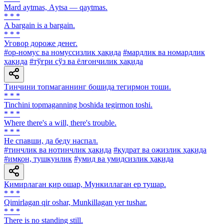
Mard aytmas, Аytsa — qaytmas.
* * *
A bargain is a bargain.
* * *
Уговор дороже денег.
#ор-номус ва номуссизлик ҳақида
#мардлик ва номардлик
ҳақида
#тўғри сўз ва ёлғончилик ҳақида
Тинчини топмаганнинг бошида тегирмон тоши.
* * *
Tinchini topmaganning boshida tegirmon toshi.
* * *
Where there's а will, there's trouble.
* * *
He спавши, да беду наспал.
#тинчлик ва нотинчлик ҳақида
#қудрат ва ожизлик ҳақида
#имкон, тушкунлик
#умид ва умидсизлик ҳақида
Қимирлаган қир ошар, Мункиллаган ер тушар.
* * *
Qimirlagan qir oshar, Munkillagan yer tushar.
* * *
There is no standing still.