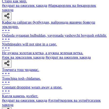
Старо как мир.
#қудрат ва ожизлик ҳақида
#барқарорлик ва беқарорлик
ҳақида
Қафасда сайраган булбулдан, вайронада яшовчи бояқуш
эрклидир.
* * *
Qafasda syraagan bulbuldan, vayronada yashovchi boyqush erklidir.
* * *
Nightingales will not sing in a cage.
* * *
He нужна золотая клетка, а нужна зеленая ветка.
#эрк ва эрксизлик ҳақида
#қудрат ва ожизлик ҳақида
Томчига тош чидамас.
* * *
Tomchiga tosh chidamas.
* * *
Constant dropping wears away a stone.
* * *
Капля камень долбит.
#қудрат ва ожизлик ҳақида
#эҳтиёткорлик ва эҳтиётсизлик
ҳақида