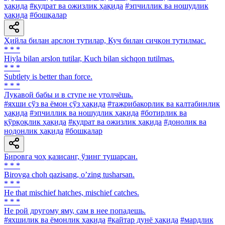
ҳақида
#қудрат ва ожизлик ҳақида
#эпчиллик ва ношудлик
ҳақида
#бошқалар
Ҳийла билан арслон тутилар, Куч билан сичқон тутилмас.
* * *
Hiyla bilan arslon tutilar, Kuch bilan sichqon tutilmas.
* * *
Subtlety is better than force.
* * *
Лукавой бабы и в ступе не утолчёшь.
#яхши сўз ва ёмон сўз ҳақида
#тажрибакорлик ва калтабинлик
ҳақида
#эпчиллик ва ношудлик ҳақида
#ботирлик ва
қўрқоқлик ҳақида
#қудрат ва ожизлик ҳақида
#донолик ва
нодонлик ҳақида
#бошқалар
Бировга чоҳ қазисанг, ўзинг тушарсан.
* * *
Birovga choh qazisang, oʼzing tusharsan.
* * *
He that mischief hatches, mischief catches.
* * *
He рой другому яму, сам в нее попадешь.
#яхшилик ва ёмонлик ҳақида
#қайтар дунё ҳақида
#мардлик