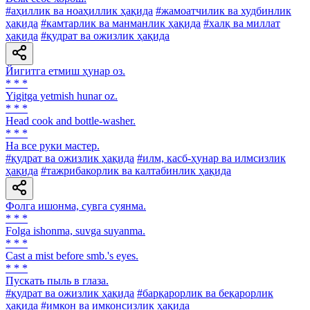
#аҳиллик ва ноаҳиллик ҳақида
#жамоатчилик ва худбинлик
ҳақида
#камтарлик ва манманлик ҳақида
#халқ ва миллат
ҳақида
#қудрат ва ожизлик ҳақида
Йигитга етмиш ҳунар оз.
* * *
Yigitga yetmish hunar oz.
* * *
Head cook and bottle-washer.
* * *
Ha все руки мастер.
#қудрат ва ожизлик ҳақида
#илм, касб-ҳунар ва илмсизлик
ҳақида
#тажрибакорлик ва калтабинлик ҳақида
Фолга ишонма, сувга суянма.
* * *
Folga ishonma, suvga suyanma.
* * *
Cast a mist before smb.'s eyes.
* * *
Пускать пыль в глаза.
#қудрат ва ожизлик ҳақида
#барқарорлик ва беқарорлик
ҳақида
#имкон ва имконсизлик ҳақида