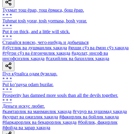
Туҳмат тош ёрар, тош ёрмаса, бош ёрар.
* * *
Tuhmat tosh yorar, tosh yormasa, bosh yorar.
* * *
Put it on thick, and a little will stick.
* * *
Старайся вовсю, чего-нибудь и добьешься
#дўстлик ва душманлик ҳақида
#яхши сўз ва ёмон сўз ҳақида
#тўғри сўз ва ёлғончилик ҳақида
#адолат, инсоф ва
инсофсизлик ҳақида
#сахийлик ва бахиллик ҳақида
Пул кўпайса одам бузилар.
* * *
Pul ko‘paysa odam buzilar.
* * *
Prosperity has damned more souls than all the devils together.
* * *
Деньги искус любят.
#камтарлик ва манманлик ҳақида
#ғурур ва хушомад ҳақида
#қудрат ва ожизлик ҳақида
#фақирлик ва бойлик ҳақида
#барқарорлик ва беқарорлик ҳақида
#бойлик, фақирлик
#фойда ва зарар ҳақида