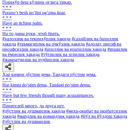
Порахўр беш қўлини оғзига тиқар.
* * *
Poraxoʼr besh qoʼlini ogʼziga tiqar.
* * *
Have an itching palm.
* * *
На то даны руки, чтоб брать.
#ҳалоллик ва текинхўрлик ҳақида
#сахийлик ва бахиллик
ҳақида
#таъмагирлик ва очкўзлик ҳақида
#адолат, инсоф ва
инсофсизлик ҳақида
#аҳиллик ва ноаҳиллик ҳақида
#яхшилик
ва ёмонлик ҳақида
#тўғрилик ва эгрилик ҳақида
#жамоатчилик ва худбинлик ҳақида
Ҳар кимни дўстим дема, Тандаги пўстим дема.
* * *
Har kimni do‘stim dema, Tandagi po‘stim dema.
* * *
Have but few friends though many acquaintances.
* * *
Приятелей много, да друга нет.
#дўстлик ва душманлик ҳақида
#меҳр-оқибат ва оқибатсизлик
ҳақида
#мардлик ва номардлик ҳақида
#йўл ва йўлдош ҳақида
#дўстлик ва душманлик