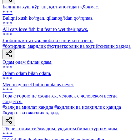
Балиқни хуш кўрган, қилтаноғидан қўрқмас.
* * *
Baliqni xush ko‘rgan, qiltanog‘idan qo‘rqmas.
* * *
All cats love fish but fear to wet their paws.
* * *
Любишь кататься, люби и саночки возить.
#ботирлик, мардлик
#эҳтиёткорлик ва эҳтиётсизлик ҳақида
Одам одам билан одам.
* * *
Odam odam bilan odam.
* * *
Men may meet but mountains never.
* * *
Гора с горою не сходится, человек с человеком всегда
сойдется.
#халқ ва миллат ҳақида
#аҳиллик ва ноаҳиллик ҳақида
#қудрат ва ожизлик ҳақида
Тўғри тилим тиёлмадим, уққаним билан туролмадим.
* * *
To‘g‘ri tilim tiyolmadim, uqqanim bilan turolmadim.