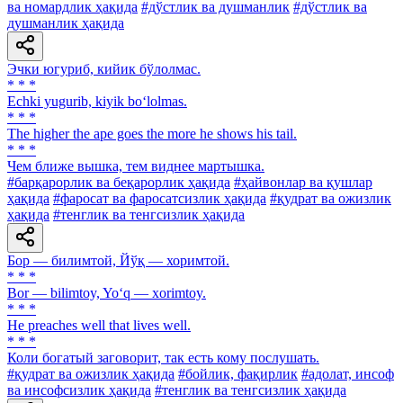
ва номардлик ҳақида
#дўстлик ва душманлик
#дўстлик ва
душманлик ҳақида
Эчки югуриб, кийик бўлолмас.
* * *
Echki yugurib, kiyik bo‘lolmas.
* * *
The higher the ape goes the more he shows his tail.
* * *
Чем ближе вышка, тем виднее мартышка.
#барқарорлик ва беқарорлик ҳақида
#ҳайвонлар ва қушлар
ҳақида
#фаросат ва фаросатсизлик ҳақида
#қудрат ва ожизлик
ҳақида
#тенглик ва тенгсизлик ҳақида
Бор — билимтой, Йўқ — хоримтой.
* * *
Bor — bilimtoy, Yo‘q — xorimtoy.
* * *
He preaches well that lives well.
* * *
Коли богатый заговорит, так есть кому послушать.
#қудрат ва ожизлик ҳақида
#бойлик, фақирлик
#адолат, инсоф
ва инсофсизлик ҳақида
#тенглик ва тенгсизлик ҳақида