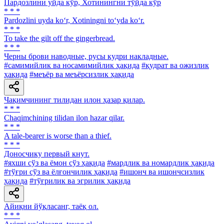
Пардозлини уйда кўр, Хотинингни тўйда кўр
* * *
Pardozlini uyda ko‘r, Xotiningni to‘yda ko‘r.
* * *
To take the gilt off the gingerbread.
* * *
Черны брови наводные, русы кудри накладные.
#самимийлик ва носамимийлик ҳақида
#қудрат ва ожизлик
ҳақида
#меъёр ва меъёрсизлик ҳақида
Чақимчининг тилидан илон ҳазар қилар.
* * *
Chaqimchining tilidan ilon hazar qilar.
* * *
A tale-bearer is worse than a thief.
* * *
Доносчику первый кнут.
#яхши сўз ва ёмон сўз ҳақида
#мардлик ва номардлик ҳақида
#тўғри сўз ва ёлғончилик ҳақида
#ишонч ва ишончсизлик
ҳақида
#тўғрилик ва эгрилик ҳақида
Айиқни йўқласанг, таёқ ол.
* * *