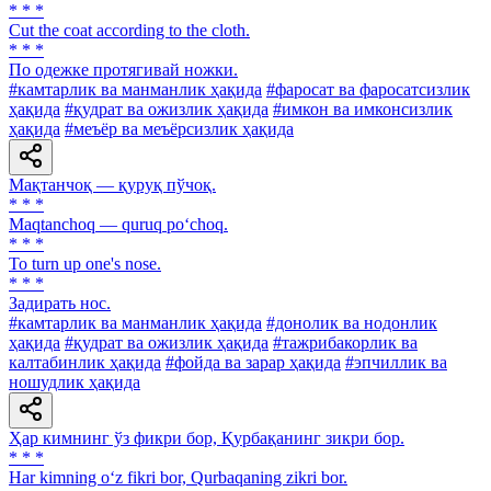
* * *
Cut the coat according to the cloth.
* * *
По одежке протягивай ножки.
#камтарлик ва манманлик ҳақида
#фаросат ва фаросатсизлик
ҳақида
#қудрат ва ожизлик ҳақида
#имкон ва имконсизлик
ҳақида
#меъёр ва меъёрсизлик ҳақида
Мақтанчоқ — қуруқ пўчоқ.
* * *
Maqtanchoq — quruq po‘choq.
* * *
To turn up one's nose.
* * *
Задирать нос.
#камтарлик ва манманлик ҳақида
#донолик ва нодонлик
ҳақида
#қудрат ва ожизлик ҳақида
#тажрибакорлик ва
калтабинлик ҳақида
#фойда ва зарар ҳақида
#эпчиллик ва
ношудлик ҳақида
Ҳар кимнинг ўз фикри бор, Қурбақанинг зикри бор.
* * *
Har kimning o‘z fikri bor, Qurbaqaning zikri bor.