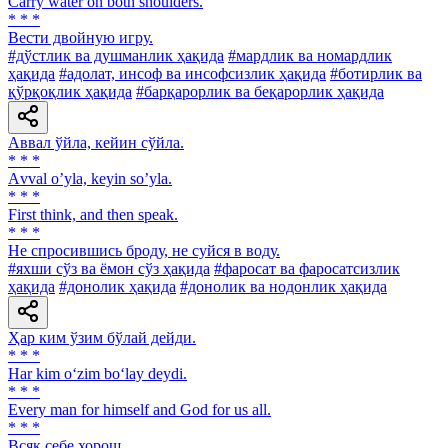
Carry water on both shoulders.
* * *
Вести двойную игру.
#дўстлик ва душманлик ҳақида
#мардлик ва номардлик
ҳақида
#адолат, инсоф ва инсофсизлик ҳақида
#ботирлик ва
қўрқоқлик ҳақида
#барқарорлик ва беқарорлик ҳақида
Аввал ўйла, кейин сўйла.
* * *
Аvval oʼyla, keyin soʼyla.
* * *
First think, and then speak.
* * *
He спросившись броду, не суйся в воду.
#яхши сўз ва ёмон сўз ҳақида
#фаросат ва фаросатсизлик
ҳақида
#донолик ҳақида
#донолик ва нодонлик ҳақида
Ҳар ким ўзим бўлай дейди.
* * *
Har kim o‘zim bo‘lay deydi.
* * *
Every man for himself and God for us all.
* * *
Всяк себе хорош.