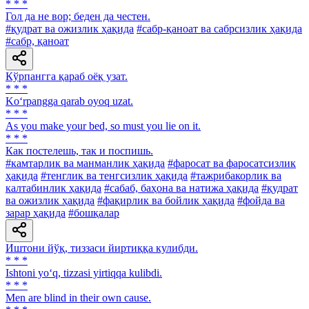
* * *
Гол да не вор; беден да честен.
#қудрат ва ожизлик ҳақида
#сабр-қаноат ва сабрсизлик ҳақида
#сабр, қаноат
Кўрпангга қараб оёқ узат.
* * *
Ko‘rpangga qarab oyoq uzat.
* * *
As you make your bed, so must you lie on it.
* * *
Как постелешь, так и поспишь.
#камтарлик ва манманлик ҳақида
#фаросат ва фаросатсизлик
ҳақида
#тенглик ва тенгсизлик ҳақида
#тажрибакорлик ва
калтабинлик ҳақида
#сабаб, баҳона ва натижа ҳақида
#қудрат
ва ожизлик ҳақида
#фақирлик ва бойлик ҳақида
#фойда ва
зарар ҳақида
#бошқалар
Иштони йўқ, тиззаси йиртиққа кулибди.
* * *
Ishtoni yo‘q, tizzasi yirtiqqa kulibdi.
* * *
Men are blind in their own cause.