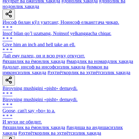
#қудрат ва ожизлик ҳақида
#донолик ҳақида
#донолик ва
нодонлик ҳақида
Инсоф билан қўл узатсанг, Ноинсоф елканггача чиқар.
* * *
Insof bilan qoʼl uzatsang, Noinsof yelkanggacha chiqar.
* * *
Give him an inch and hell take an ell.
* * *
Дай ему палец, он и всю руку откусит.
#яхшилик ва ёмонлик ҳақида
#мардлик ва номардлик ҳақида
#адолат, инсоф ва инсофсизлик ҳақида
#имкон ва
имконсизлик ҳақида
#эҳтиёткорлик ва эҳтиётсизлик ҳақида
Birovning mushigini «pisht» demaydi.
* * *
Birovning mushigini «pisht» demaydi.
* * *
Goose, can't say «bo» to a.
* * *
И мухи не обидит.
#яхшилик ва ёмонлик ҳақида
#андиша ва андишасизлик
ҳақида
#эҳтиёткорлик ва эҳтиётсизлик ҳақида