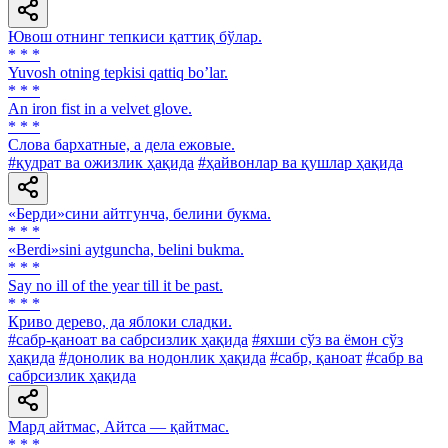
Ювош отнинг тепкиси қаттиқ бўлар.
* * *
Yuvosh otning tepkisi qattiq boʼlar.
* * *
An iron fist in a velvet glove.
* * *
Слова бархатные, а дела ежовые.
#қудрат ва ожизлик ҳақида
#ҳайвонлар ва қушлар ҳақида
«Берди»сини айтгунча, белини букма.
* * *
«Berdi»sini aytguncha, belini bukma.
* * *
Say no ill of the year till it be past.
* * *
Криво дерево, да яблоки сладки.
#сабр-қаноат ва сабрсизлик ҳақида
#яхши сўз ва ёмон сўз
ҳақида
#донолик ва нодонлик ҳақида
#сабр, қаноат
#сабр ва
сабрсизлик ҳақида
Мард айтмас, Айтса — қайтмас.
* * *