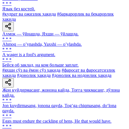
* * *
Язык без костей.
#қудрат ва ожизлик ҳақида
#барқарорлик ва беқарорлик
ҳақида
Аҳмоқ — ўйнашда, Яхши — ўйлашда.
* * *
Аhmoq — oʼynashda, Yaxshi — oʼylashda.
* * *
A wager is a fool's argument.
* * *
Бейся об заклад, на ком больше заплат.
#яхши сўз ва ёмон сўз ҳақида
#фаросат ва фаросатсизлик
ҳақида
#донолик ҳақида
#донолик ва нодонлик ҳақида
Жон куйдирмасанг, жонона қайда, Тоғга чиқмасанг, дўлона
қайда.
* * *
Jon kuydirmasang, jonona qayda, Tog‘ga chiqmasang, do‘lona
qayda.
* * *
Eggs must endure the cackling of hens, He that would have.
* * *