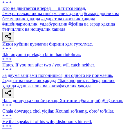
* * *
Кто не двигается вперед — пятится назад.
#меҳнатсеварлик ва ишёқмаслик ҳақида
#самарадорлик ва
бесамарлик ҳақида
#қудрат ва ожизлик ҳақида
#ишбилармонлик, уддабуронлик
#фойда ва зарар ҳақида
#эпчиллик ва ношудлик ҳақида
Икки қуённи қувлаган бирини ҳам тутолмас.
* * *
Ikki quyonni quvlagan birini ham tutolmas.
* * *
Hares, If you run after two / you will catch neither.
* * *
За двумя зайцами погонишься, ни одного не поймаешь.
#қудрат ва ожизлик ҳақида
#барқарорлик ва беқарорлик
ҳақида
#дангасалик ва калтафаҳмлик ҳақида
Чала довруққа чол йиқилар, Хотинни сўксанг, обрў тўкилар.
* * *
Chala dovruqqa chol yiqilar, Xotinni so‘ksang, obro‘ to‘kilar.
* * *
He that speaks ill of his wife, dishonours himself.
* * *