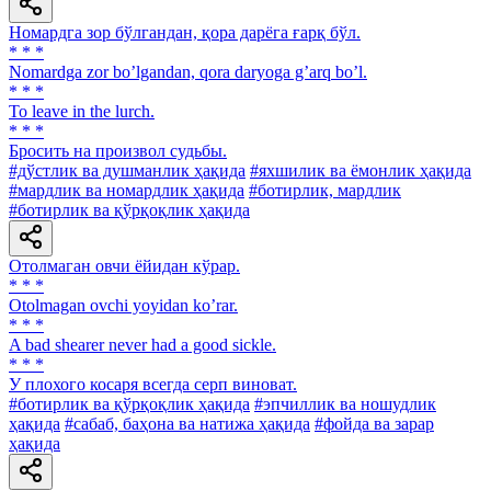
Номардга зор бўлгандан, қора дарёга ғарқ бўл.
* * *
Nomardga zor boʼlgandan, qora daryoga gʼarq boʼl.
* * *
To leave in the lurch.
* * *
Бросить на произвол судьбы.
#дўстлик ва душманлик ҳақида
#яхшилик ва ёмонлик ҳақида
#мардлик ва номардлик ҳақида
#ботирлик, мардлик
#ботирлик ва қўрқоқлик ҳақида
Отолмаган овчи ёйидан кўрар.
* * *
Otolmagan ovchi yoyidan koʼrar.
* * *
A bad shearer never had a good sickle.
* * *
У плохого косаря всегда серп виноват.
#ботирлик ва қўрқоқлик ҳақида
#эпчиллик ва ношудлик
ҳақида
#сабаб, баҳона ва натижа ҳақида
#фойда ва зарар
ҳақида