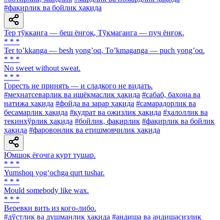
#фақирлик ва бойлик ҳақида
Тер тўкканга — беш ёнғоқ, Тўкмаганга — пуч ёнғоқ.
* * *
Ter toʼkkanga — besh yongʼoq, Toʼkmaganga — puch yongʼoq.
* * *
No sweet without sweat.
* * *
Горесть не принять — и сладкого не видать.
#меҳнатсеварлик ва ишёқмаслик ҳақида
#сабаб, баҳона ва
натижа ҳақида
#фойда ва зарар ҳақида
#самарадорлик ва
бесамарлик ҳақида
#қудрат ва ожизлик ҳақида
#ҳалоллик ва
текинхўрлик ҳақида
#бойлик, фақирлик
#фақирлик ва бойлик
ҳақида
#фаровонлик ва етишмовчилик ҳақида
Юмшоқ ёғочга қурт тушар.
* * *
Yumshoq yog‘ochga qurt tushar.
* * *
Mould somebody like wax.
* * *
Веревки вить из кого-либо.
#дўстлик ва душманлик ҳақида
#андиша ва андишасизлик