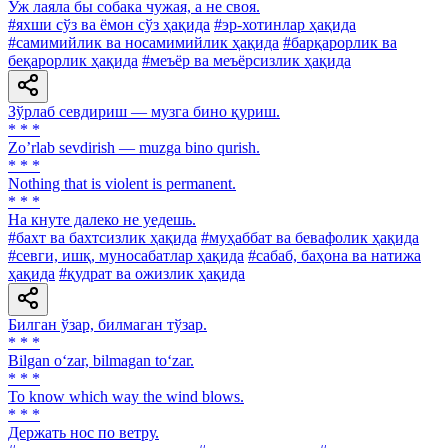
Уж лаяла бы собака чужая, а не своя.
#яхши сўз ва ёмон сўз ҳақида
#эр-хотинлар ҳақида
#самимийлик ва носамимийлик ҳақида
#барқарорлик ва
беқарорлик ҳақида
#меъёр ва меъёрсизлик ҳақида
Зўрлаб севдириш — музга бино қуриш.
* * *
Zoʼrlab sevdirish — muzga bino qurish.
* * *
Nothing that is violent is permanent.
* * *
Ha кнуте далеко не уедешь.
#бахт ва бахтсизлик ҳақида
#муҳаббат ва бевафолик ҳақида
#севги, ишқ, муносабатлар ҳақида
#сабаб, баҳона ва натижа
ҳақида
#қудрат ва ожизлик ҳақида
Билган ўзар, билмаган тўзар.
* * *
Bilgan o‘zar, bilmagan to‘zar.
* * *
To know which way the wind blows.
* * *
Держать нос по ветру.