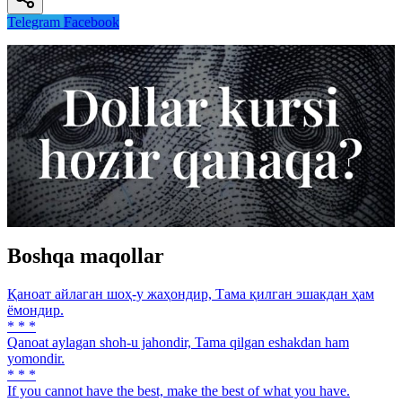
Telegram
Facebook
Boshqa maqollar
Қаноат айлаган шоҳ-у жаҳондир, Тама қилган эшакдан ҳам
ёмондир.
* * *
Qanoat aylagan shoh-u jahondir, Tama qilgan eshakdan ham
yomondir.
* * *
If you cannot have the best, make the best of what you have.