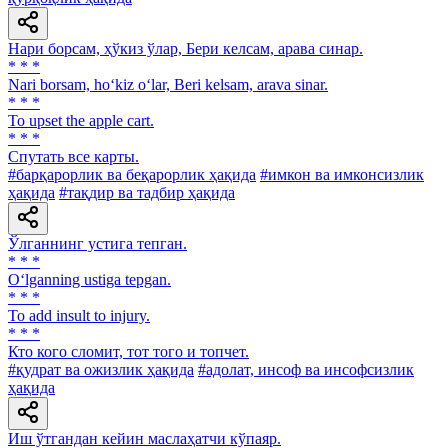
Нари борсам, ҳўкиз ўлар, Бери келсам, арава синар.
* * *
Nari borsam, ho‘kiz o‘lar, Beri kelsam, arava sinar.
* * *
То upset the apple cart.
* * *
Спутать все карты.
#барқарорлик ва беқарорлик ҳақида
#имкон ва имконсизлик
ҳақида
#тақдир ва тадбир ҳақида
Ўлганнинг устига тепган.
* * *
O‘lganning ustiga tepgan.
* * *
To add insult to injury.
* * *
Кто кого сломит, тот того и топчет.
#қудрат ва ожизлик ҳақида
#адолат, инсоф ва инсофсизлик
ҳақида
Иш ўтгандан кейин маслаҳатчи кўпаяр.