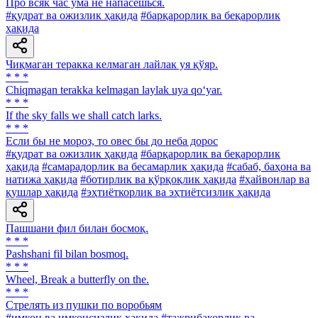
Про всяк час ума не напасешься.
#қудрат ва ожизлик ҳақида
#барқарорлик ва беқарорлик
ҳақида
Чиқмаган теракка келмаган лайлак уя қўяр.
* * *
Chiqmagan terakka kelmagan laylak uya qo‘yar.
* * *
If the sky falls we shall catch larks.
* * *
Если бы не мороз, то овес бы до неба дорос
#қудрат ва ожизлик ҳақида
#барқарорлик ва беқарорлик
ҳақида
#самарадорлик ва бесамарлик ҳақида
#сабаб, баҳона ва
натижа ҳақида
#ботирлик ва қўрқоқлик ҳақида
#ҳайвонлар ва
қушлар ҳақида
#эҳтиёткорлик ва эҳтиётсизлик ҳақида
Пашшани фил билан босмоқ.
* * *
Pashshani fil bilan bosmoq.
* * *
Wheel, Break a butterfly on the.
* * *
Стрелять из пушки по воробьям
#имкон ва имконсизлик ҳақида
#тажрибакорлик ва