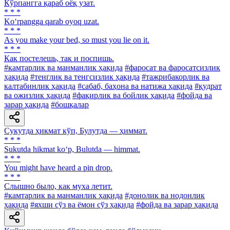
Кўрпангга қараб оёқ узат.
* * *
Ko‘rpangga qarab oyoq uzat.
* * *
As you make your bed, so must you lie on it.
* * *
Как постелешь, так и поспишь.
#камтарлик ва манманлик ҳақида
#фаросат ва фаросатсизлик
ҳақида
#тенглик ва тенгсизлик ҳақида
#тажрибакорлик ва
калтабинлик ҳақида
#сабаб, баҳона ва натижа ҳақида
#қудрат
ва ожизлик ҳақида
#фақирлик ва бойлик ҳақида
#фойда ва
зарар ҳақида
#бошқалар
Сукутда ҳикмат кўп, Булутда — ҳиммат.
* * *
Sukutda hikmat ko‘p, Bulutda — himmat.
* * *
You might have heard a pin drop.
* * *
Слышно было, как муха летит.
#камтарлик ва манманлик ҳақида
#донолик ва нодонлик
ҳақида
#яхши сўз ва ёмон сўз ҳақида
#фойда ва зарар ҳақида