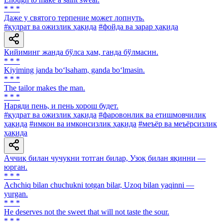
* * *
Даже у святого терпение может лопнуть.
#қудрат ва ожизлик ҳақида
#фойда ва зарар ҳақида
Кийиминг жанда бўлса ҳам, ганда бўлмасин.
* * *
Kiyiming janda bo‘lsaham, ganda bo‘lmasin.
* * *
The tailor makes the man.
* * *
Наряди пень, и пень хорош будет.
#қудрат ва ожизлик ҳақида
#фаровонлик ва етишмовчилик
ҳақида
#имкон ва имконсизлик ҳақида
#меъёр ва меъёрсизлик
ҳақида
Аччиқ билан чучукни тотган билар, Узоқ билан яқинни —
юрган.
* * *
Achchiq bilan chuchukni totgan bilar, Uzoq bilan yaqinni —
yurgan.
* * *
He deserves not the sweet that will not taste the sour.
* * *