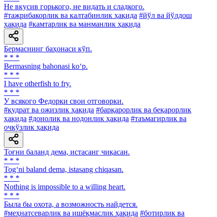
He вкусив горького, не видать и сладкого.
#тажрибакорлик ва калтабинлик ҳақида
#йўл ва йўлдош
ҳақида
#камтарлик ва манманлик ҳақида
Бермаснинг баҳонаси кўп.
* * *
Bermasning bahonasi ko‘p.
* * *
I have otherfish to fry.
* * *
У всякого Федорки свои отговорки.
#қудрат ва ожизлик ҳақида
#барқарорлик ва беқарорлик
ҳақида
#донолик ва нодонлик ҳақида
#таъмагирлик ва
очкўзлик ҳақида
Тоғни баланд дема, истасанг чиқасан.
* * *
Tog‘ni baland dema, istasang chiqasan.
* * *
Nothing is impossible to a willing heart.
* * *
Была бы охота, а возможность найдется.
#меҳнатсеварлик ва ишёқмаслик ҳақида
#ботирлик ва