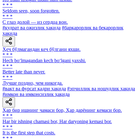
* * *
Seldom seen, soon forgotten.
* * *
С глаз долой — из сердца вон.
#қудрат ва ожизлик ҳақида
#барқарорлик ва беқарорлик
ҳақида
Ҳеч бўлмагандан кеч бўлгани яхши.
* * *
Hech bo‘lmagandan kech bo‘lgani yaxshi.
* * *
Better late than never.
* * *
Лучше поздно, чем никогда.
#вақт ва фурсат қадри ҳақида
#эпчиллик ва ношудлик ҳақида
#имкон ва имконсизлик ҳақида
Ҳар бир ишнинг чамаси бор, Ҳар дарёнинг кемаси бор.
* * *
Har bir ishning chamasi bor, Har daryoning kemasi bor.
* * *
It is the first step that costs.
* * *