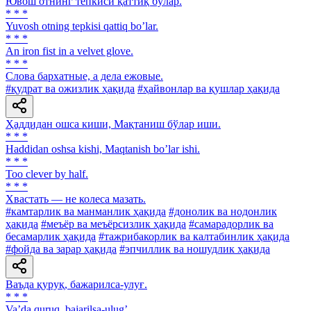
Ювош отнинг тепкиси қаттиқ бўлар.
* * *
Yuvosh otning tepkisi qattiq boʼlar.
* * *
An iron fist in a velvet glove.
* * *
Слова бархатные, а дела ежовые.
#қудрат ва ожизлик ҳақида
#ҳайвонлар ва қушлар ҳақида
Ҳаддидан ошса киши, Мақтаниш бўлар иши.
* * *
Haddidan oshsa kishi, Maqtanish boʼlar ishi.
* * *
Too clever by half.
* * *
Хвастать — не колеса мазать.
#камтарлик ва манманлик ҳақида
#донолик ва нодонлик
ҳақида
#меъёр ва меъёрсизлик ҳақида
#самарадорлик ва
бесамарлик ҳақида
#тажрибакорлик ва калтабинлик ҳақида
#фойда ва зарар ҳақида
#эпчиллик ва ношудлик ҳақида
Ваъда қуруқ, бажарилса-улуғ.
* * *
Vaʼda quruq, bajarilsa-ulugʼ.