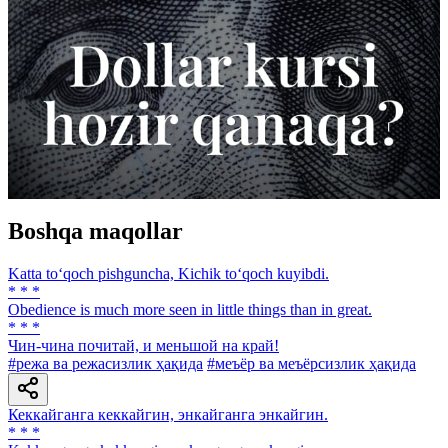
Boshqa maqollar
Katta to‘qoch pishguncha, Kichik to‘qoch kuyibdi.
* * *
Obedience is much more seen in little things than in great.
* * *
Чин-чина почитай, и меньшой на край!
#режа ва режасизлик ҳақида
#меъёр ва меъёрсизлик ҳақида
Кеккайганга кеккайгин, энкайганга энкайгин.
* * *