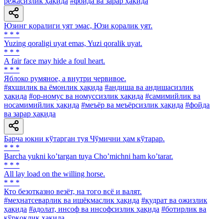
режасизлик ҳақида
#фойда ва зарар ҳақида
Юзинг қоралиги уят эмас, Юзи қоралик уят.
* * *
Yuzing qoraligi uyat emas, Yuzi qoralik uyat.
* * *
A fair face may hide a foul heart.
* * *
Яблоко румяное, а внутри червивое.
#яхшилик ва ёмонлик ҳақида
#андиша ва андишасизлик
ҳақида
#ор-номус ва номуссизлик ҳақида
#самимийлик ва
носамимийлик ҳақида
#меъёр ва меъёрсизлик ҳақида
#фойда
ва зарар ҳақида
Барча юкни кўтарган туя Чўмични ҳам кўтарар.
* * *
Barcha yukni koʼtargan tuya Choʼmichni ham koʼtarar.
* * *
All lay load on the willing horse.
* * *
Кто безотказно везёт, на того всё и валят.
#меҳнатсеварлик ва ишёқмаслик ҳақида
#қудрат ва ожизлик
ҳақида
#адолат, инсоф ва инсофсизлик ҳақида
#ботирлик ва
қўрқоқлик ҳақида