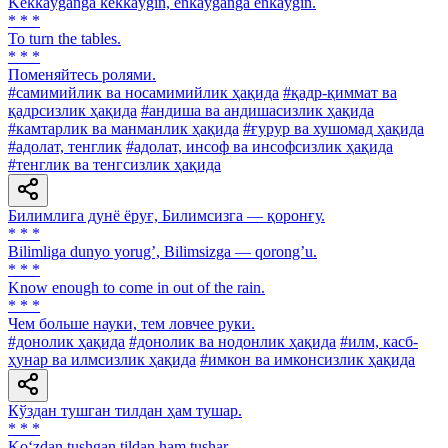
Kekkayganga kekkaygin, enkayganga enkaygin.
* * *
To turn the tables.
* * *
Поменяйтесь ролями.
#самимийлик ва носамимийлик ҳақида
#қадр-қиммат ва
қадрсизлик ҳақида
#андиша ва андишасизлик ҳақида
#камтарлик ва манманлик ҳақида
#ғурур ва хушомад ҳақида
#адолат, тенглик
#адолат, инсоф ва инсофсизлик ҳақида
#тенглик ва тенгсизлик ҳақида
Билимлига дунё ёруғ, Билимсизга — қоронғу.
* * *
Bilimliga dunyo yorugʼ, Bilimsizga — qorongʼu.
* * *
Know enough to come in out of the rain.
* * *
Чем больше науки, тем ловчее руки.
#донолик ҳақида
#донолик ва нодонлик ҳақида
#илм, касб-
ҳунар ва илмсизлик ҳақида
#имкон ва имконсизлик ҳақида
Кўздан тушган тилдан ҳам тушар.
* * *
Ko‘zdan tushgan tildan ham tushar.