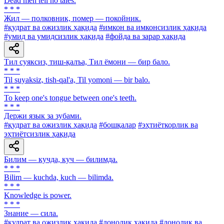
Dead men tell no tales.
* * *
Жил — полковник, помер — покойник.
#қудрат ва ожизлик ҳақида
#имкон ва имконсизлик ҳақида
#умид ва умидсизлик ҳақида
#фойда ва зарар ҳақида
Тил суяксиз, тиш-қалъа, Тил ёмони — бир бало.
* * *
Til suyaksiz, tish-qal'a, Til yomoni — bir balo.
* * *
To keep one's tongue between one's teeth.
* * *
Держи язык за зубами.
#қудрат ва ожизлик ҳақида
#бошқалар
#эҳтиёткорлик ва
эҳтиётсизлик ҳақида
Билим — кучда, куч — билимда.
* * *
Bilim — kuchda, kuch — bilimda.
* * *
Knowledge is power.
* * *
Знание — сила.
#қудрат ва ожизлик ҳақида
#донолик ҳақида
#донолик ва