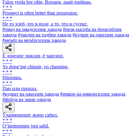
Falon yerda bor oltin, Borsang, paqir topilmas.
* * *
Prospect is often better than possession.
* * *
He то хлеб, что в поле, а то, что в сусеке.
#омад ва омадсизлик ҳақида
#ризқ-насиба ва бенасиблик
ҳақида
#тақдир ва тадбир ҳақида
#қудрат ва ожизлик ҳақида
#меъёр ва меъёрсизлик ҳақида
Ё донғинг чиқсин, ё чангинг.
* * *
Yo dong‘ing chiqsin, yo changing.
* * *
Hitormiss.
* * *
Пан или пропал.
#қудрат ва ожизлик ҳақида
#имкон ва имконсизлик ҳақида
#фойда ва зарар ҳақида
Ўлармоннинг жони сабил.
* * *
O‘larmonning joni sabil.
* * *