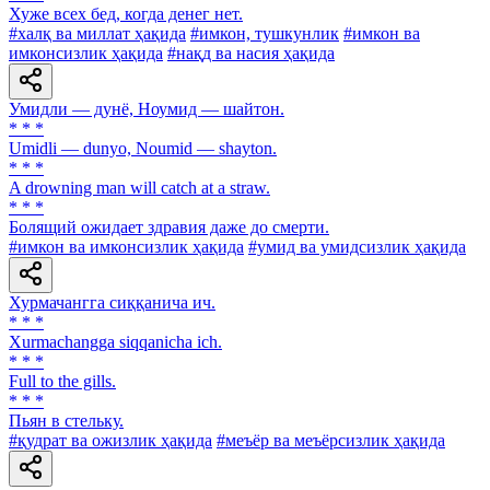
Хуже всех бед, когда денег нет.
#халқ ва миллат ҳақида
#имкон, тушкунлик
#имкон ва
имконсизлик ҳақида
#нақд ва насия ҳақида
Умидли — дунё, Ноумид — шайтон.
* * *
Umidli — dunyo, Noumid — shayton.
* * *
A drowning man will catch at a straw.
* * *
Болящий ожидает здравия даже до смерти.
#имкон ва имконсизлик ҳақида
#умид ва умидсизлик ҳақида
Хурмачангга сиққанича ич.
* * *
Xurmachangga siqqanicha ich.
* * *
Full to the gills.
* * *
Пьян в стельку.
#қудрат ва ожизлик ҳақида
#меъёр ва меъёрсизлик ҳақида