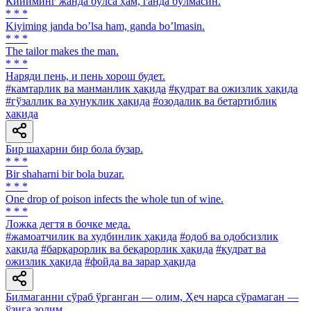
Кийиминг жанда бўлса ҳам, ганда бўлмасин.
* * *
Kiyiming janda boʼlsa ham, ganda boʼlmasin.
* * *
The tailor makes the man.
* * *
Наряди пень, и пень хорош будет.
#камтарлик ва манманлик ҳақида
#қудрат ва ожизлик ҳақида
#гўзаллик ва хунуклик ҳақида
#озодалик ва бетартиблик
ҳақида
Бир шаҳарни бир бола бузар.
* * *
Bir shaharni bir bola buzar.
* * *
One drop of poison infects the whole tun of wine.
* * *
Ложка дегтя в бочке меда.
#жамоатчилик ва худбинлик ҳақида
#одоб ва одобсизлик
ҳақида
#барқарорлик ва беқарорлик ҳақида
#қудрат ва
ожизлик ҳақида
#фойда ва зарар ҳақида
Билмаганни сўраб ўрганган — олим, Ҳеч нарса сўрамаган —
ўзига золим.