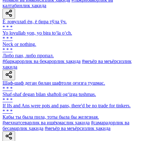
калтабинлик ҳақида
Ё ловуллаб ён, ё бира тўла ўч.
* * *
Yo lovullab yon, yo bira to‘la o‘ch.
* * *
Neck or nothing.
* * *
Либо пан, либо пропал.
#барқарорлик ва беқарорлик ҳақида
#меъёр ва меъёрсизлик
ҳақида
Шаф-шаф деган билан шафтоли оғизга тушмас.
* * *
Shaf-shaf degan bilan shaftoli og‘izga tushmas.
* * *
If Ifs and Ans were pots and pans, there'd be no trade for tinkers.
* * *
Кабы ты была пила, тоты была бы железная.
#меҳнатсеварлик ва ишёқмаслик ҳақида
#самарадорлик ва
бесамарлик ҳақида
#меъёр ва меъёрсизлик ҳақида