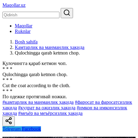
Maqollar.uz
Maqollar
Ruknlar
Bosh sahifa
Камтарлик ва манманлик ҳақида
Qulochingga qarab ketmon chop.
Қулочингга қараб кетмон чоп.
* * *
Qulochingga qarab ketmon chop.
* * *
Cut the coat according to the cloth.
* * *
По одежке протягивай ножки.
#камтарлик ва манманлик ҳақида
#фаросат ва фаросатсизлик
ҳақида
#қудрат ва ожизлик ҳақида
#имкон ва имконсизлик
ҳақида
#меъёр ва меъёрсизлик ҳақида
Telegram
Facebook