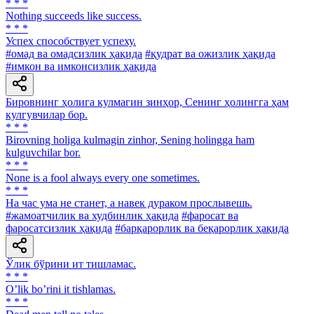
* * *
Nothing succeeds like success.
* * *
Успех способствует успеху.
#омад ва омадсизлик ҳақида
#қудрат ва ожизлик ҳақида
#имкон ва имконсизлик ҳақида
Бировнинг ҳолига кулмагин зинҳор, Сенинг ҳолингга ҳам
кулгувчилар бор.
* * *
Birovning holiga kulmagin zinhor, Sening holingga ham
kulguvchilar bor.
* * *
None is a fool always every one sometimes.
* * *
На час ума не станет, а навек дураком прослывешь.
#жамоатчилик ва худбинлик ҳақида
#фаросат ва
фаросатсизлик ҳақида
#барқарорлик ва беқарорлик ҳақида
Ўлик бўрини ит тишламас.
* * *
Oʼlik boʼrini it tishlamas.
* * *