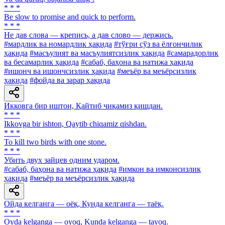
* * *
Be slow to promise and quick to perform.
* * *
He дав слова — крепись, а дав слово — держись.
#мардлик ва номардлик ҳақида
#тўғри сўз ва ёлғончилик
ҳақида
#масъулият ва масъулиятсизлик ҳақида
#самарадорлик
ва бесамарлик ҳақида
#сабаб, баҳона ва натижа ҳақида
#ишонч ва ишончсизлик ҳақида
#меъёр ва меъёрсизлик
ҳақида
#фойда ва зарар ҳақида
Икковга бир иштон, Қайтиб чиқамиз қишдан.
* * *
Ikkovga bir ishton, Qaytib chiqamiz qishdan.
* * *
To kill two birds with one stone.
* * *
Убить двух зайцев одним ударом.
#сабаб, баҳона ва натижа ҳақида
#имкон ва имконсизлик
ҳақида
#меъёр ва меъёрсизлик ҳақида
Ойда келганга — оёқ, Кунда келганга — таёқ.
* * *
Oyda kelganga — oyoq, Kunda kelganga — tayoq.