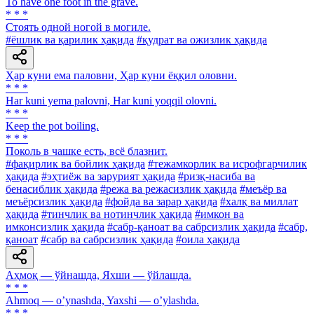
To have one foot in the grave.
* * *
Стоять одной ногой в могиле.
#ёшлик ва қарилик ҳақида
#қудрат ва ожизлик ҳақида
Ҳар куни ема паловни, Ҳар куни ёққил оловни.
* * *
Har kuni yema palovni, Har kuni yoqqil olovni.
* * *
Keep the pot boiling.
* * *
Поколь в чашке есть, всё блазнит.
#фақирлик ва бойлик ҳақида
#тежамкорлик ва исрофгарчилик
ҳақида
#эҳтиёж ва зарурият ҳақида
#ризқ-насиба ва
бенасиблик ҳақида
#режа ва режасизлик ҳақида
#меъёр ва
меъёрсизлик ҳақида
#фойда ва зарар ҳақида
#халқ ва миллат
ҳақида
#тинчлик ва нотинчлик ҳақида
#имкон ва
имконсизлик ҳақида
#сабр-қаноат ва сабрсизлик ҳақида
#сабр,
қаноат
#сабр ва сабрсизлик ҳақида
#оила ҳақида
Аҳмоқ — ўйнашда, Яхши — ўйлашда.
* * *
Аhmoq — oʼynashda, Yaxshi — oʼylashda.
* * *