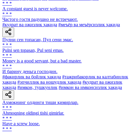
* * *
A constant guest is never welcome.
* * *
Частого гостя радушно не встречают.
#қудрат ва ожизлик ҳақида
#меъёр ва меъёрсизлик ҳақида
Пулни сен топасан, Пул сени эмас.
* * *
Pulni sen topasan, Pul seni emas.
* * *
Money is a good servant, but a bad master.
* * *
И барину деньга господин.
#фақирлик ва бойлик ҳақида
#тажрибакорлик ва калтабинлик
ҳақида
#эпчиллик ва ношудлик ҳақида
#қудрат ва ожизлик
ҳақида
#имкон, тушкунлик
#имкон ва имконсизлик ҳақида
Аҳмоқнинг олдинги тиши қимирлар.
* * *
Ahmoqning oldingi tishi qimirlar.
* * *
Have a screw loose.
* * *