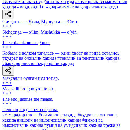
#жамоатчилик ва худбинлик ҳақида
#камтарлик ва манманлик
ҳақида
#меҳр, оқибат
#қадр-қиммат ва қадрсизлик ҳақида
Сичқонга — ўлим, Мушукка — ўйин.
* * *
Sichqonga — oʼlim, Mushukka — oʼyin.
* * *
The cat-and-mouse game.
* * *
Кобыла с волком тягалась — один хвост да грива остались.
#қудрат ва ожизлик ҳақида
#тенглик ва тенгсизлик ҳақида
#барқарорлик ва беқарорлик ҳақида
Мақсадли бўлган йўл топар.
* * *
Maqsadli boʼlgan yoʼl topar.
* * *
The end justifies the means.
* * *
Цель оправдывает средства.
#самарадорлик ва бесамарлик ҳақида
#қудрат ва ожизлик
ҳақида
#ишонч ва ишончсизлик ҳақида
#имкон ва
имконсизлик ҳақида
#умид ва умидсизлик ҳақида
#режа ва