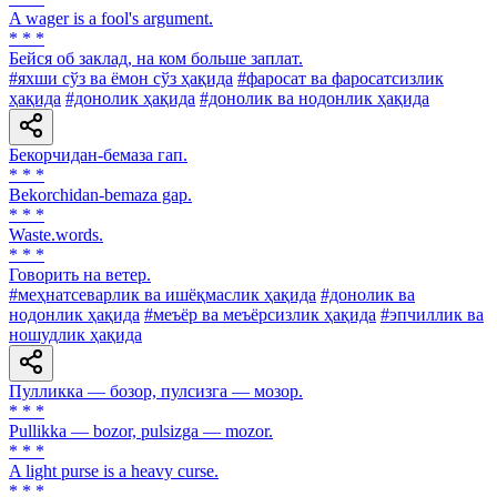
A wager is a fool's argument.
* * *
Бейся об заклад, на ком больше заплат.
#яхши сўз ва ёмон сўз ҳақида
#фаросат ва фаросатсизлик
ҳақида
#донолик ҳақида
#донолик ва нодонлик ҳақида
Бекорчидан-бемаза гап.
* * *
Bekorchidan-bemaza gap.
* * *
Waste.words.
* * *
Говорить на ветер.
#меҳнатсеварлик ва ишёқмаслик ҳақида
#донолик ва
нодонлик ҳақида
#меъёр ва меъёрсизлик ҳақида
#эпчиллик ва
ношудлик ҳақида
Пулликка — бозор, пулсизга — мозор.
* * *
Pullikka — bozor, pulsizga — mozor.
* * *
A light purse is a heavy curse.
* * *