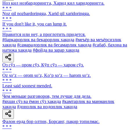
Ноз қил нозбардорингга, Харид қил харидорингга.
* * *
Noz qil nozbardoringga, Xarid qil xaridoringga.
* * *
If you don't like it, you can lump it.
* * *
Нравится или нет, а проглотить придется.
#барқарорлик ва беқарорлик ҳақида
#меъёр ва меъёрсизлик
ҳақида
#самарадорлик ва бесамарлик ҳақида
#сабаб, баҳона ва
натижа ҳақида
#фойда ва зарар ҳақида
Оз сўз — ором сўз, Кўп сўз — ҳаром сўз.
* * *
Oz so‘z — orom so‘z, Ko‘p so‘z — harom so‘z.
* * *
Least said soonest mended.
* * *
Чем меньше разговоров, тем лучше для дела.
#яхши сўз ва ёмон сўз ҳақида
#камтарлик ва манманлик
ҳақида
#донолик ва нодонлик ҳақида
Фалон ерда бор олтин, Борсанг, пақир топилмас.
* * *