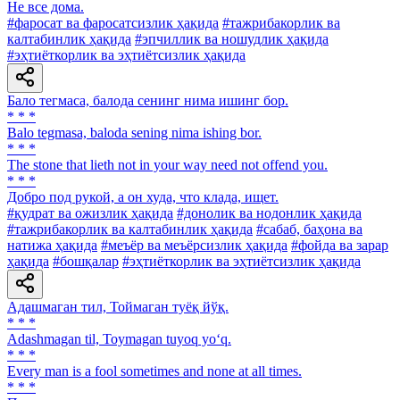
He все дома.
#фаросат ва фаросатсизлик ҳақида
#тажрибакорлик ва
калтабинлик ҳақида
#эпчиллик ва ношудлик ҳақида
#эҳтиёткорлик ва эҳтиётсизлик ҳақида
Бало тегмаса, балода сенинг нима ишинг бор.
* * *
Balo tegmasa, baloda sening nima ishing bor.
* * *
The stone that lieth not in your way need not offend you.
* * *
Добро под рукой, а он худа, что клада, ищет.
#қудрат ва ожизлик ҳақида
#донолик ва нодонлик ҳақида
#тажрибакорлик ва калтабинлик ҳақида
#сабаб, баҳона ва
натижа ҳақида
#меъёр ва меъёрсизлик ҳақида
#фойда ва зарар
ҳақида
#бошқалар
#эҳтиёткорлик ва эҳтиётсизлик ҳақида
Адашмаган тил, Тоймаган туёқ йўқ.
* * *
Adashmagan til, Toymagan tuyoq yo‘q.
* * *
Every man is a fool sometimes and none at all times.
* * *