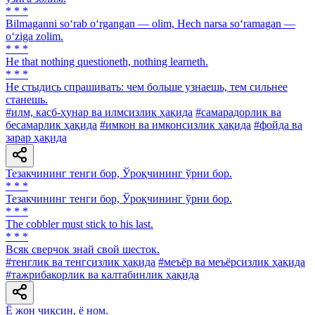
* * *
Bilmaganni so‘rab o‘rgangan — olim, Hech narsa so‘ramagan —
o‘ziga zolim.
* * *
He that nothing questioneth, nothing learneth.
* * *
He стыдись спрашивать: чем больше узнаешь, тем сильнее
станешь.
#илм, касб-ҳунар ва илмсизлик ҳақида
#самарадорлик ва
бесамарлик ҳақида
#имкон ва имконсизлик ҳақида
#фойда ва
зарар ҳақида
Тезакчининг тенги бор, Ўроқчининг ўрни бор.
* * *
Тезакчининг тенги бор, Ўроқчининг ўрни бор.
* * *
The cobbler must stick to his last.
* * *
Всяк сверчок знай свой шесток.
#тенглик ва тенгсизлик ҳақида
#меъёр ва меъёрсизлик ҳақида
#тажрибакорлик ва калтабинлик ҳақида
Ё жон чиқсин, ё ном.