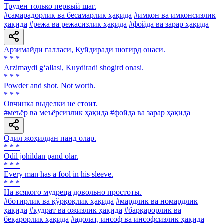
Труден только первый шаг.
#самарадорлик ва бесамарлик ҳақида
#имкон ва имконсизлик
ҳақида
#режа ва режасизлик ҳақида
#фойда ва зарар ҳақида
Арзимайди ғалласи, Куйдиради шогирд онаси.
* * *
Arzimaydi g‘allasi, Kuydiradi shogird onasi.
* * *
Powder and shot. Not worth.
* * *
Овчинка выделки не стоит.
#меъёр ва меъёрсизлик ҳақида
#фойда ва зарар ҳақида
Одил жоҳилдан панд олар.
* * *
Odil johildan pand olar.
* * *
Every man has a fool in his sleeve.
* * *
На всякого мудреца довольно простоты.
#ботирлик ва қўрқоқлик ҳақида
#мардлик ва номардлик
ҳақида
#қудрат ва ожизлик ҳақида
#барқарорлик ва
беқарорлик ҳақида
#адолат, инсоф ва инсофсизлик ҳақида