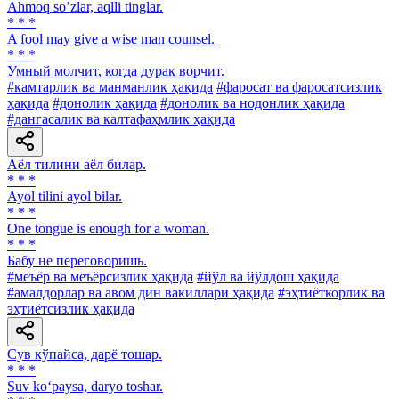
Аhmoq soʼzlar, aqlli tinglar.
* * *
A fool may give a wise man counsel.
* * *
Умный молчит, когда дурак ворчит.
#камтарлик ва манманлик ҳақида
#фаросат ва фаросатсизлик
ҳақида
#донолик ҳақида
#донолик ва нодонлик ҳақида
#дангасалик ва калтафаҳмлик ҳақида
Аёл тилини аёл билар.
* * *
Ayol tilini ayol bilar.
* * *
One tongue is enough for a woman.
* * *
Бабу не переговоришь.
#меъёр ва меъёрсизлик ҳақида
#йўл ва йўлдош ҳақида
#амалдорлар ва авом дин вакиллари ҳақида
#эҳтиёткорлик ва
эҳтиётсизлик ҳақида
Сув кўпайса, дарё тошар.
* * *
Suv ko‘paysa, daryo toshar.