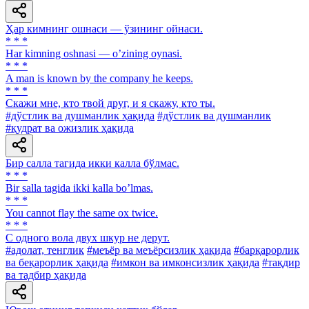
Ҳар кимнинг ошнаси — ўзининг ойнаси.
* * *
Har kimning oshnasi — oʼzining oynasi.
* * *
A man is known by the company he keeps.
* * *
Скажи мне, кто твой друг, и я скажу, кто ты.
#дўстлик ва душманлик ҳақида
#дўстлик ва душманлик
#қудрат ва ожизлик ҳақида
Бир салла тагида икки калла бўлмас.
* * *
Bir salla tagida ikki kalla boʼlmas.
* * *
You cannot flay the same ox twice.
* * *
С одного вола двух шкур не дерут.
#адолат, тенглик
#меъёр ва меъёрсизлик ҳақида
#барқарорлик
ва беқарорлик ҳақида
#имкон ва имконсизлик ҳақида
#тақдир
ва тадбир ҳақида