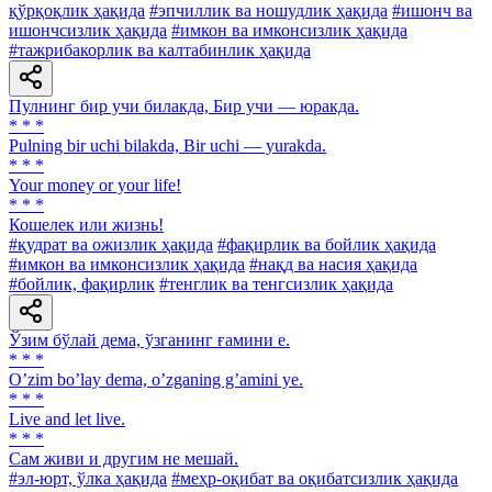
қўрқоқлик ҳақида
#эпчиллик ва ношудлик ҳақида
#ишонч ва
ишончсизлик ҳақида
#имкон ва имконсизлик ҳақида
#тажрибакорлик ва калтабинлик ҳақида
Пулнинг бир учи билакда, Бир учи — юракда.
* * *
Pulning bir uchi bilakda, Bir uchi — yurakda.
* * *
Your money or your life!
* * *
Кошелек или жизнь!
#қудрат ва ожизлик ҳақида
#фақирлик ва бойлик ҳақида
#имкон ва имконсизлик ҳақида
#нақд ва насия ҳақида
#бойлик, фақирлик
#тенглик ва тенгсизлик ҳақида
Ўзим бўлай дема, ўзганинг ғамини е.
* * *
Oʼzim boʼlay dema, oʼzganing gʼamini ye.
* * *
Live and let live.
* * *
Сам живи и другим не мешай.
#эл-юрт, ўлка ҳақида
#меҳр-оқибат ва оқибатсизлик ҳақида