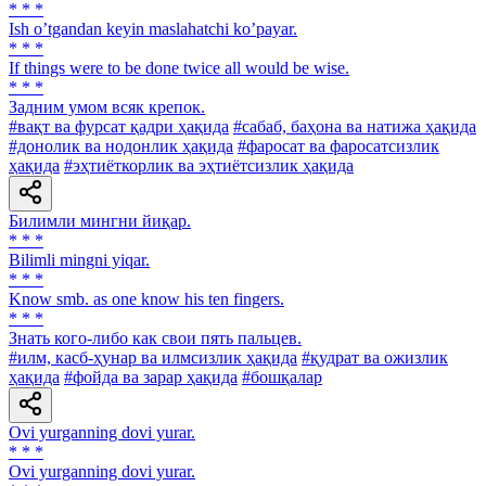
* * *
Ish oʼtgandan keyin maslahatchi koʼpayar.
* * *
If things were to be done twice all would be wise.
* * *
Задним умом всяк крепок.
#вақт ва фурсат қадри ҳақида
#сабаб, баҳона ва натижа ҳақида
#донолик ва нодонлик ҳақида
#фаросат ва фаросатсизлик
ҳақида
#эҳтиёткорлик ва эҳтиётсизлик ҳақида
Билимли мингни йиқар.
* * *
Bilimli mingni yiqar.
* * *
Know smb. as one know his ten fingers.
* * *
Знать кого-либо как свои пять пальцев.
#илм, касб-ҳунар ва илмсизлик ҳақида
#қудрат ва ожизлик
ҳақида
#фойда ва зарар ҳақида
#бошқалар
Ovi yurganning dovi yurar.
* * *
Ovi yurganning dovi yurar.