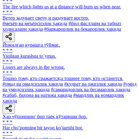
* * *
The fire which lights us at a distance will burn us when near.
* * *
Ветер задувает свечу и раздувает костер.
#меъёр ва меъёрсизлик ҳақида
#йил фасллари ва табиат
ҳодисалари ҳақида
#барқарорлик ва беқарорлик ҳақида
Йиқилган курашга тўймас.
* * *
Yiqilgan kurashga toʼymas.
* * *
Losers are always in the wrong.
* * *
Тошно тому, кто сражается;а тошнее тому, кто останется.
#омад ва омадсизлик ҳақида
#қудрат ва ожизлик ҳақида
#умид
ва умидсизлик ҳақида
#самарадорлик ва бесамарлик ҳақида
#сабаб, баҳона ва натижа ҳақида
#мардлик ва номардлик
ҳақида
Ҳар чўпоннинг бир таёқ кўтариши бор.
* * *
Har cho‘ponning bir tayoq ko‘tarishi bor.
* * *
Enough to make a saint swear.