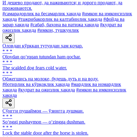
И дешево продают, да наживаются; и дорого продают, да
проживаются.
#самарадорлик ва бесамарлик ҳақида
#имкон ва имконсизлик
ҳақида
#тажрибакорлик ва калтабинлик ҳақида
#фойда ва
зарар ҳақида
#сабаб, баҳона ва натижа ҳақида
#қудрат ва
ожизлик ҳақида
#имкон, тушкунлик
Оловдан қўрққан тутундан ҳам қочар.
* * *
Olovdan qo‘rqqan tutundan ham qochar.
* * *
The scalded dog fears cold water.
* * *
Обжегшись на молоке, будешь дуть и на воду.
#ботирлик ва қўрқоқлик ҳақида
#мардлик ва номардлик
ҳақида
#қудрат ва ожизлик ҳақида
#имкон ва имконсизлик
ҳақида
Сўнгги пушаймон — ўзингга душман.
* * *
So‘nggi pushaymon — o‘zingga dushman.
* * *
Lock the stable door after the horse is stolen.