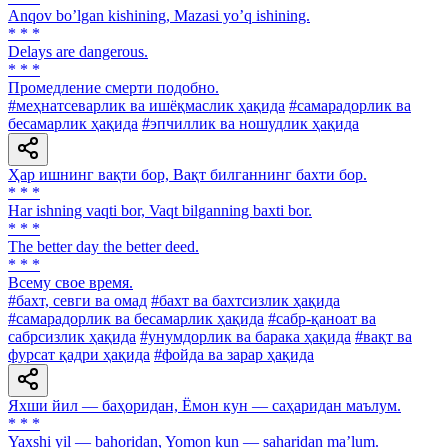
Аnqov boʼlgan kishining, Mazasi yoʼq ishining.
* * *
Delays are dangerous.
* * *
Промедление смерти подобно.
#меҳнатсеварлик ва ишёқмаслик ҳақида
#самарадорлик ва
бесамарлик ҳақида
#эпчиллик ва ношудлик ҳақида
Ҳар ишнинг вақти бор, Вақт билганнинг бахти бор.
* * *
Har ishning vaqti bor, Vaqt bilganning baxti bor.
* * *
The better day the better deed.
* * *
Всему свое время.
#бахт, севги ва омад
#бахт ва бахтсизлик ҳақида
#самарадорлик ва бесамарлик ҳақида
#сабр-қаноат ва
сабрсизлик ҳақида
#унумдорлик ва барака ҳақида
#вақт ва
фурсат қадри ҳақида
#фойда ва зарар ҳақида
Яхши йил — баҳоридан, Ёмон кун — саҳаридан маълум.
* * *
Yaxshi yil — bahoridan, Yomon kun — saharidan maʼlum.