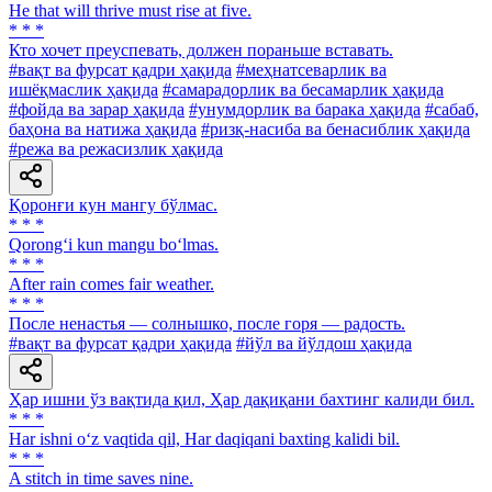
He that will thrive must rise at five.
* * *
Кто хочет преуспевать, должен пораньше вставать.
#вақт ва фурсат қадри ҳақида
#меҳнатсеварлик ва
ишёқмаслик ҳақида
#самарадорлик ва бесамарлик ҳақида
#фойда ва зарар ҳақида
#унумдорлик ва барака ҳақида
#сабаб,
баҳона ва натижа ҳақида
#ризқ-насиба ва бенасиблик ҳақида
#режа ва режасизлик ҳақида
Қоронғи кун мангу бўлмас.
* * *
Qorong‘i kun mangu bo‘lmas.
* * *
After rain comes fair weather.
* * *
После ненастья — солнышко, после горя — радость.
#вақт ва фурсат қадри ҳақида
#йўл ва йўлдош ҳақида
Ҳар ишни ўз вақтида қил, Ҳар дақиқани бахтинг калиди бил.
* * *
Har ishni o‘z vaqtida qil, Har daqiqani baxting kalidi bil.
* * *
A stitch in time saves nine.