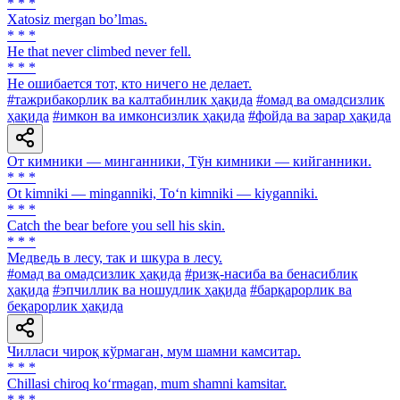
* * *
Xatosiz mergan boʼlmas.
* * *
He that never climbed never fell.
* * *
He ошибается тот, кто ничего не делает.
#тажрибакорлик ва калтабинлик ҳақида
#омад ва омадсизлик
ҳақида
#имкон ва имконсизлик ҳақида
#фойда ва зарар ҳақида
От кимники — минганники, Тўн кимники — кийганники.
* * *
Ot kimniki — minganniki, To‘n kimniki — kiyganniki.
* * *
Catch the bear before you sell his skin.
* * *
Медведь в лесу, так и шкура в лесу.
#омад ва омадсизлик ҳақида
#ризқ-насиба ва бенасиблик
ҳақида
#эпчиллик ва ношудлик ҳақида
#барқарорлик ва
беқарорлик ҳақида
Чилласи чироқ кўрмаган, мум шамни камситар.
* * *
Chillasi chiroq ko‘rmagan, mum shamni kamsitar.
* * *