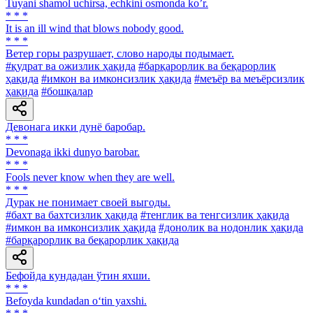
Tuyani shamol uchirsa, echkini osmonda koʼr.
* * *
It is an ill wind that blows nobody good.
* * *
Ветер горы разрушает, слово народы подымает.
#қудрат ва ожизлик ҳақида
#барқарорлик ва беқарорлик
ҳақида
#имкон ва имконсизлик ҳақида
#меъёр ва меъёрсизлик
ҳақида
#бошқалар
Девонага икки дунё баробар.
* * *
Devonaga ikki dunyo barobar.
* * *
Fools never know when they are well.
* * *
Дурак не понимает своей выгоды.
#бахт ва бахтсизлик ҳақида
#тенглик ва тенгсизлик ҳақида
#имкон ва имконсизлик ҳақида
#донолик ва нодонлик ҳақида
#барқарорлик ва беқарорлик ҳақида
Бефойда кундадан ўтин яхши.
* * *
Befoyda kundadan o‘tin yaxshi.