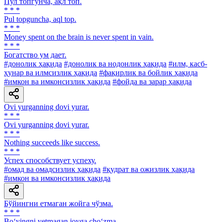
Пул топгунча, ақл топ.
* * *
Pul topguncha, aql top.
* * *
Money spent on the brain is never spent in vain.
* * *
Богатство ум дает.
#донолик ҳақида
#донолик ва нодонлик ҳақида
#илм, касб-
ҳунар ва илмсизлик ҳақида
#фақирлик ва бойлик ҳақида
#имкон ва имконсизлик ҳақида
#фойда ва зарар ҳақида
Ovi yurganning dovi yurar.
* * *
Ovi yurganning dovi yurar.
* * *
Nothing succeeds like success.
* * *
Успех способствует успеху.
#омад ва омадсизлик ҳақида
#қудрат ва ожизлик ҳақида
#имкон ва имконсизлик ҳақида
Бўйингни етмаган жойга чўзма.
* * *
Bo‘yingni yetmagan joyga cho‘zma.