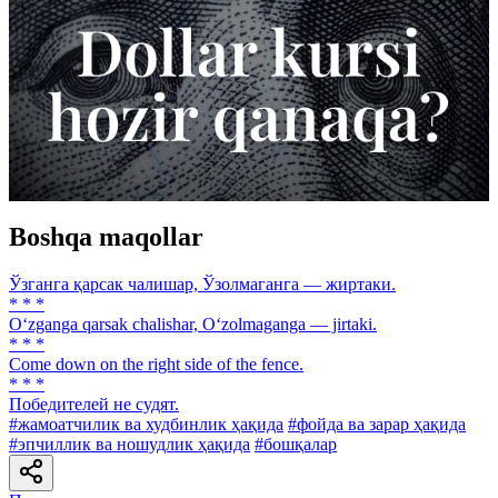
Boshqa maqollar
Ўзганга қарсак чалишар, Ўзолмаганга — жиртаки.
* * *
O‘zganga qarsak chalishar, O‘zolmaganga — jirtaki.
* * *
Come down on the right side of the fence.
* * *
Победителей не судят.
#жамоатчилик ва худбинлик ҳақида
#фойда ва зарар ҳақида
#эпчиллик ва ношудлик ҳақида
#бошқалар