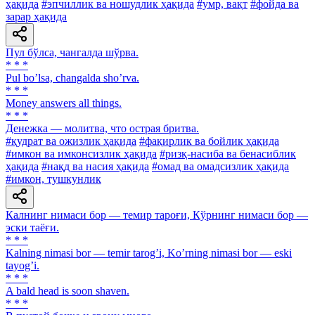
ҳақида
#эпчиллик ва ношудлик ҳақида
#умр, вақт
#фойда ва
зарар ҳақида
Пул бўлса, чангалда шўрва.
* * *
Pul boʼlsa, changalda shoʼrva.
* * *
Money answers all things.
* * *
Денежка — молитва, что острая бритва.
#қудрат ва ожизлик ҳақида
#фақирлик ва бойлик ҳақида
#имкон ва имконсизлик ҳақида
#ризқ-насиба ва бенасиблик
ҳақида
#нақд ва насия ҳақида
#омад ва омадсизлик ҳақида
#имкон, тушкунлик
Калнинг нимаси бор — темир тароғи, Кўрнинг нимаси бор —
эски таёғи.
* * *
Kalning nimasi bor — temir tarogʼi, Koʼrning nimasi bor — eski
tayogʼi.
* * *
A bald head is soon shaven.
* * *