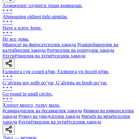
Аҳмоқнинг олдинги тиши қимирлар.
* * *
Ahmoqning oldingi tishi qimirlar.
* * *
Have a screw loose.
* * *
He все дома.
#фаросат ва фаросатсизлик ҳақида
#тажрибакорлик ва
калтабинлик ҳақида
#эпчиллик ва ношудлик ҳақида
#эҳтиёткорлик ва эҳтиётсизлик ҳақида
Ғалвирга сув солиб қўяр, Ғалвирга ун босиб қўяр.
* * *
Gʼalvirga suv solib qoʼyar, Gʼalvirga un bosib qoʼyar.
* * *
Go round in small circles.
* * *
Хлопот много, толку мало.
#самарадорлик ва бесамарлик ҳақида
#имкон ва имконсизлик
ҳақида
#умид ва умидсизлик ҳақида
#меъёр ва меъёрсизлик
ҳақида
#эҳтиёткорлик ва эҳтиётсизлик ҳақида
Дард — меҳмон.