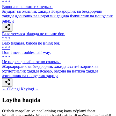
* * *
Ворона в павлиньих перьях.
#қудрат ва ожизлик ҳақида
#барқарорлик ва беқарорлик
ҳақида
#донолик ва нодонлик ҳақида
#эпчиллик ва ношудлик
ҳақида
Бало тегмаса, балода не ишинг бор.
* * *
Balo tegmasa, baloda ne ishing bor.
* * *
Don’t meet troubles half-way.
* * *
He подкладывай к огню соломы.
#барқарорлик ва беқарорлик ҳақида
#эҳтиёткорлик ва
эҳтиётсизлик ҳақида
#сабаб, баҳона ва натижа ҳақида
#эпчиллик ва ношудлик ҳақида
← Oldingi
Keyingi →
Loyiha haqida
Oʼzbek maqollari va naqllarining eng katta toʼplami faqat
Maqollar.uz saytida. Maqollar haqida qiziqarli maʼlumotlar, batafsil