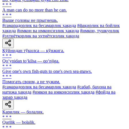
* * *
A man can do no more than he can.
* * *
Выше головы не прыгнешь.
#самарадорлик ва бесамарлик ҳақида
#фақирлик ва бойлик
ҳақида
#имкон ва имконсизлик ҳақида
#имкон, тушкунлик
#эҳтиёткорлик ва эҳтиётсизлик ҳақида
Қўйнидан тўкилса — қўнжига.
* * *
Qo‘ynidan to‘kilsa — qo‘njiga.
* * *
Give one's own fish-guts to one's own sea-maws.
* * *
Помогать своим, а не чужим.
#самарадорлик ва бесамарлик ҳақида
#сабаб, баҳона ва
натижа ҳақида
#имкон ва имконсизлик ҳақида
#фойда ва
зарар ҳақида
Қарилик — болалик.
* * *
Qarilik — bolalik.
* * *