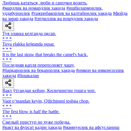
Любишь кататься, люби и саночки возить.
#мардлик ва номардлик ҳақида
#ишбилармонлик,
уддабуронлик
#тажрибакорлик ва калтабинлик ҳақида
#фойда
ва зарар ҳақида
#эпчиллик ва ношудлик ҳақида
Туя элакка келганда оқсар.
* * *
Tuya elakka kelganda oqsar.
* * *
It is the last straw that breaks the camel's back.
* * *
Последняя капля переполняет чашу.
#барқарорлик ва беқарорлик ҳақида
#имкон ва имконсизлик
ҳақида
#бошқалар
Вақт ўтгандан кейин, Қиличингни тошга чоп.
* * *
Vaqt o‘tgandan keyin, Qilichingni toshga chop.
* * *
The first blow is half the battle.
* * *
Смелый приступ не хуже победы.
#вақт ва фурсат қадри ҳақида
#мамнунлик ва афсусланиш