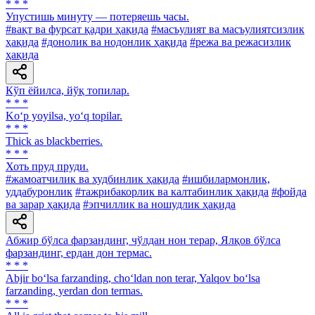
* * *
Упустишь минуту — потеряешь часы.
#вақт ва фурсат қадри ҳақида
#масъулият ва масъулиятсизлик
ҳақида
#донолик ва нодонлик ҳақида
#режа ва режасизлик
ҳақида
Кўп ёйилса, йўқ топилар.
* * *
Ko‘p yoyilsa, yo‘q topilar.
* * *
Thick as blackberries.
* * *
Хоть пруд пруди.
#жамоатчилик ва худбинлик ҳақида
#ишбилармонлик,
уддабуронлик
#тажрибакорлик ва калтабинлик ҳақида
#фойда
ва зарар ҳақида
#эпчиллик ва ношудлик ҳақида
Абжир бўлса фарзандинг, чўлдан нон терар, Ялқов бўлса
фарзандинг, ердан дон термас.
* * *
Abjir bo‘lsa farzanding, cho‘ldan non terar, Yalqov bo‘lsa
farzanding, yerdan don termas.
* * *