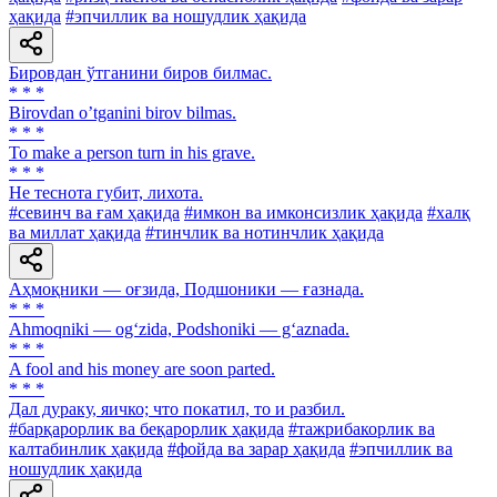
ҳақида
#эпчиллик ва ношудлик ҳақида
Бировдан ўтганини биров билмас.
* * *
Birovdan oʼtganini birov bilmas.
* * *
To make a person turn in his grave.
* * *
He теснота губит, лихота.
#севинч ва ғам ҳақида
#имкон ва имконсизлик ҳақида
#халқ
ва миллат ҳақида
#тинчлик ва нотинчлик ҳақида
Аҳмоқники — оғзида, Подшоники — ғазнада.
* * *
Ahmoqniki — og‘zida, Podshoniki — g‘aznada.
* * *
A fool and his money are soon parted.
* * *
Дал дураку, яичко; что покатил, то и разбил.
#барқарорлик ва беқарорлик ҳақида
#тажрибакорлик ва
калтабинлик ҳақида
#фойда ва зарар ҳақида
#эпчиллик ва
ношудлик ҳақида