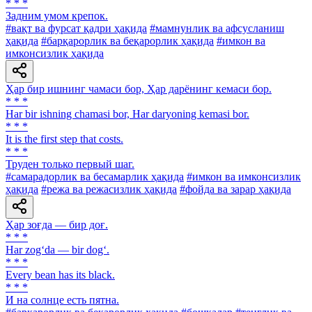
* * *
Задним умом крепок.
#вақт ва фурсат қадри ҳақида
#мамнунлик ва афсусланиш
ҳақида
#барқарорлик ва беқарорлик ҳақида
#имкон ва
имконсизлик ҳақида
Ҳар бир ишнинг чамаси бор, Ҳар дарёнинг кемаси бор.
* * *
Har bir ishning chamasi bor, Har daryoning kemasi bor.
* * *
It is the first step that costs.
* * *
Труден только первый шаг.
#самарадорлик ва бесамарлик ҳақида
#имкон ва имконсизлик
ҳақида
#режа ва режасизлик ҳақида
#фойда ва зарар ҳақида
Ҳар зоғда — бир доғ.
* * *
Har zog‘da — bir dog‘.
* * *
Every bean has its black.
* * *
И на солнце есть пятна.