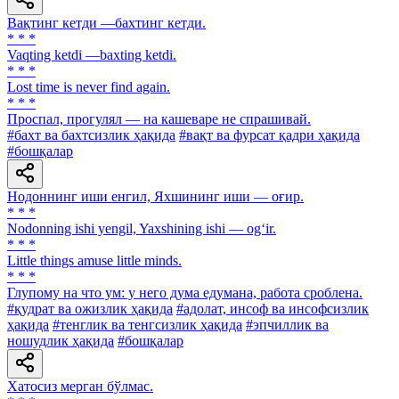
Вақтинг кетди —бахтинг кетди.
* * *
Vaqting ketdi —baxting ketdi.
* * *
Lost time is never find again.
* * *
Проспал, прогулял — на кашеваре не спрашивай.
#бахт ва бахтсизлик ҳақида
#вақт ва фурсат қадри ҳақида
#бошқалар
Нодоннинг иши енгил, Яхшининг иши — оғир.
* * *
Nodonning ishi yengil, Yaxshining ishi — og‘ir.
* * *
Little things amuse little minds.
* * *
Глупому на что ум: у него дума eдумана, работа сроблена.
#қудрат ва ожизлик ҳақида
#адолат, инсоф ва инсофсизлик
ҳақида
#тенглик ва тенгсизлик ҳақида
#эпчиллик ва
ношудлик ҳақида
#бошқалар
Хатосиз мерган бўлмас.