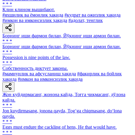
* * *
Клин клином вышибают.
#яхшилик ва ёмонлик ҳақида
#қудрат ва ожизлик ҳақида
#имкон ва имконсизлик ҳақида
#адолат, тенглик
Борнинг иши фармон билан, Йўқнинг иши армон билан.
* * *
Борнинг иши фармон билан, Йўқнинг иши армон билан.
* * *
Possession is nine points of the law.
* * *
Собственность диктует законы.
#мамнунлик ва афсусланиш ҳақида
#фақирлик ва бойлик
ҳақида
#имкон ва имконсизлик ҳақида
Жон куйдирмасанг, жонона қайда, Тоғга чиқмасанг, дўлона
қайда.
* * *
Jon kuydirmasang, jonona qayda, Tog‘ga chiqmasang, do‘lona
qayda.
* * *
Eggs must endure the cackling of hens, He that would have.
* * *