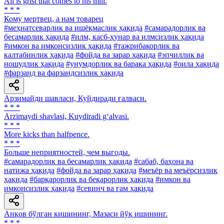
All is grist that comes to his mill.
* * *
Кому мертвец, а нам товарец
#меҳнатсеварлик ва ишёқмаслик ҳақида
#самарадорлик ва
бесамарлик ҳақида
#илм, касб-ҳунар ва илмсизлик ҳақида
#имкон ва имконсизлик ҳақида
#тажрибакорлик ва
калтабинлик ҳақида
#фойда ва зарар ҳақида
#эпчиллик ва
ношудлик ҳақида
#унумдорлик ва барака ҳақида
#оила ҳақида
#фарзанд ва фарзандсизлик ҳақида
Арзимайди шавласи, Куйдиради ғалваси.
* * *
Arzimaydi shavlasi, Kuydiradi g‘alvasi.
* * *
More kicks than halfpence.
* * *
Больше неприятностей, чем выгоды.
#самарадорлик ва бесамарлик ҳақида
#сабаб, баҳона ва
натижа ҳақида
#фойда ва зарар ҳақида
#меъёр ва меъёрсизлик
ҳақида
#барқарорлик ва беқарорлик ҳақида
#имкон ва
имконсизлик ҳақида
#севинч ва ғам ҳақида
Анқов бўлган кишининг, Мазаси йўқ ишининг.
* * *