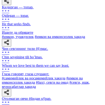
Қидирган — топар.
* * *
Qidirgan — topar.
* * *
Не that seeks finds.
* * *
Ищите да обрящете
#имкон, тушкунлик
#имкон ва имконсизлик ҳақида
Чин севгининг тили бўлмас.
* * *
Chin sevgining tili boʼlmas.
* * *
Whom we love best to them we can say least.
* * *
Глаза говорят, глаза слушают.
#самимийлик ва носамимийлик ҳақида
#имкон ва
имконсизлик ҳақида
#бахт, севги ва омад
#севги, ишқ,
муносабатлар ҳақида
Отолмаган овчи ёйидан кўрар.
* * *