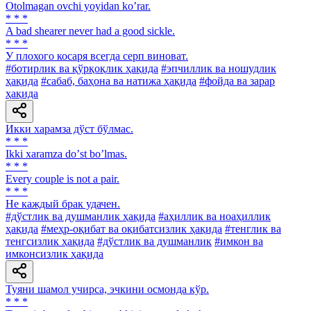
Otolmagan ovchi yoyidan koʼrar.
* * *
A bad shearer never had a good sickle.
* * *
У плохого косаря всегда серп виноват.
#ботирлик ва қўрқоқлик ҳақида
#эпчиллик ва ношудлик
ҳақида
#сабаб, баҳона ва натижа ҳақида
#фойда ва зарар
ҳақида
Икки харамза дўст бўлмас.
* * *
Ikki xaramza doʼst boʼlmas.
* * *
Every couple is not a pair.
* * *
He каждый брак удачен.
#дўстлик ва душманлик ҳақида
#аҳиллик ва ноаҳиллик
ҳақида
#меҳр-оқибат ва оқибатсизлик ҳақида
#тенглик ва
тенгсизлик ҳақида
#дўстлик ва душманлик
#имкон ва
имконсизлик ҳақида
Туяни шамол учирса, эчкини осмонда кўр.
* * *