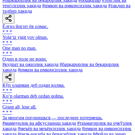
#барқарорлик ва беқарорлик ҳақида
#бошқалар
#тенглик ва
тенгсизлик ҳақида
#имкон ва имконсизлик ҳақида
#тақдир ва
тадбир ҳақида
Ёлғиз йигит ёв олмас.
* * *
Yolg‘iz yigit yov olmas.
* * *
One man no man.
* * *
Один в поле не воин.
#қудрат ва ожизлик ҳақида
#барқарорлик ва беқарорлик
ҳақида
#имкон ва имконсизлик ҳақида
Кўп оларман деб оздан қолма.
* * *
Ko‘p olarman deb ozdan qolma.
* * *
Grasp all, lose all.
* * *
За многим погонишься — последнее потеряешь.
#мамнунлик ва афсусланиш ҳақида
#таъмагирлик ва очкўзлик
ҳақида
#меъёр ва меъёрсизлик ҳақида
#имкон ва имконсизлик
ҳақида
#ризқ-насиба ва бенасиблик ҳақида
#фойда ва зарар