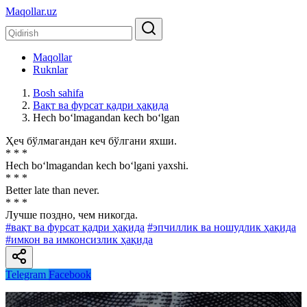
Maqollar.uz
Maqollar
Ruknlar
Bosh sahifa
Вақт ва фурсат қадри ҳақида
Hech bo‘lmagandan kech bo‘lgan
Ҳеч бўлмагандан кеч бўлгани яхши.
* * *
Hech bo‘lmagandan kech bo‘lgani yaxshi.
* * *
Better late than never.
* * *
Лучше поздно, чем никогда.
#вақт ва фурсат қадри ҳақида
#эпчиллик ва ношудлик ҳақида
#имкон ва имконсизлик ҳақида
Telegram
Facebook