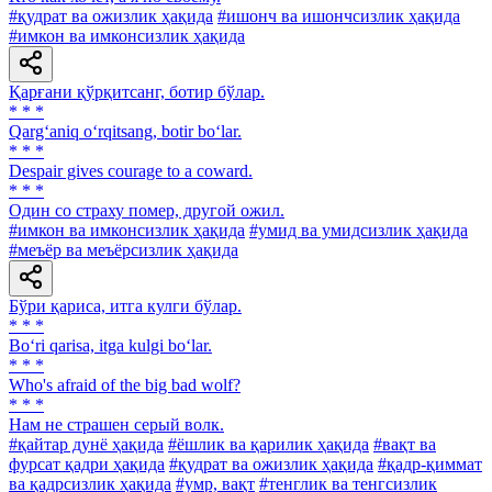
#қудрат ва ожизлик ҳақида
#ишонч ва ишончсизлик ҳақида
#имкон ва имконсизлик ҳақида
Қарғани қўрқитсанг, ботир бўлар.
* * *
Qarg‘aniq o‘rqitsang, botir bo‘lar.
* * *
Despair gives courage to a coward.
* * *
Один со страху помер, другой ожил.
#имкон ва имконсизлик ҳақида
#умид ва умидсизлик ҳақида
#меъёр ва меъёрсизлик ҳақида
Бўри қариса, итга кулги бўлар.
* * *
Bo‘ri qarisa, itga kulgi bo‘lar.
* * *
Who's afraid of the big bad wolf?
* * *
Нам не страшен серый волк.
#қайтар дунё ҳақида
#ёшлик ва қарилик ҳақида
#вақт ва
фурсат қадри ҳақида
#қудрат ва ожизлик ҳақида
#қадр-қиммат
ва қадрсизлик ҳақида
#умр, вақт
#тенглик ва тенгсизлик