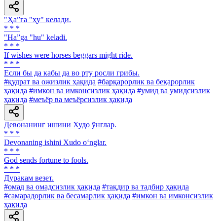
"Ҳа”га "ҳу" келади.
* * *
"Ha”ga "hu" keladi.
* * *
If wishes were horses beggars might ride.
* * *
Если бы да кабы да во рту росли грибы.
#қудрат ва ожизлик ҳақида
#барқарорлик ва беқарорлик
ҳақида
#имкон ва имконсизлик ҳақида
#умид ва умидсизлик
ҳақида
#меъёр ва меъёрсизлик ҳақида
Девонанинг ишини Худо ўнглар.
* * *
Devonaning ishini Xudo o‘nglar.
* * *
God sends fortune to fools.
* * *
Дуракам везет.
#омад ва омадсизлик ҳақида
#тақдир ва тадбир ҳақида
#самарадорлик ва бесамарлик ҳақида
#имкон ва имконсизлик
ҳақида