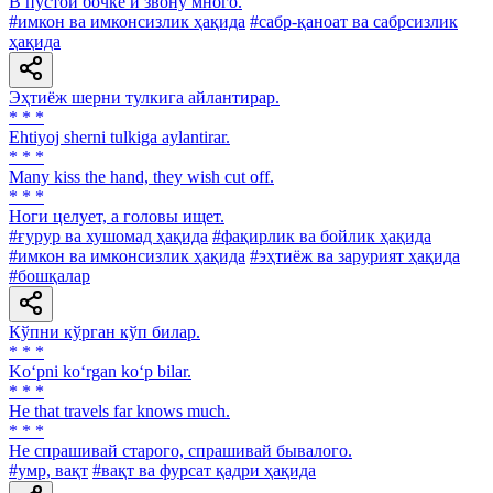
В пустой бочке и звону много.
#имкон ва имконсизлик ҳақида
#сабр-қаноат ва сабрсизлик
ҳақида
Эҳтиёж шерни тулкига айлантирар.
* * *
Ehtiyoj sherni tulkiga aylantirar.
* * *
Many kiss the hand, they wish cut off.
* * *
Ноги целует, a головы ищет.
#ғурур ва хушомад ҳақида
#фақирлик ва бойлик ҳақида
#имкон ва имконсизлик ҳақида
#эҳтиёж ва зарурият ҳақида
#бошқалар
Кўпни кўрган кўп билар.
* * *
Ko‘pni ko‘rgan ko‘p bilar.
* * *
Не that travels far knows much.
* * *
He спрашивай старого, спрашивай бывалого.
#умр, вақт
#вақт ва фурсат қадри ҳақида