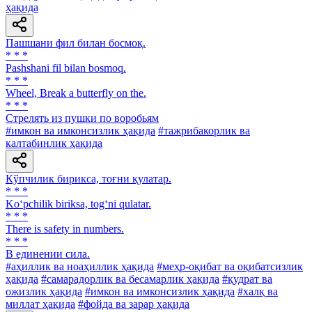
ҳақида
Пашшани фил билан босмоқ.
* * *
Pashshani fil bilan bosmoq.
* * *
Wheel, Break a butterfly on the.
* * *
Стрелять из пушки по воробьям
#имкон ва имконсизлик ҳақида
#тажрибакорлик ва
калтабинлик ҳақида
Кўпчилик бирикса, тоғни қулатар.
* * *
Ko‘pchilik biriksa, tog‘ni qulatar.
* * *
There is safety in numbers.
* * *
В единении сила.
#аҳиллик ва ноаҳиллик ҳақида
#меҳр-оқибат ва оқибатсизлик
ҳақида
#самарадорлик ва бесамарлик ҳақида
#қудрат ва
ожизлик ҳақида
#имкон ва имконсизлик ҳақида
#халқ ва
миллат ҳақида
#фойда ва зарар ҳақида