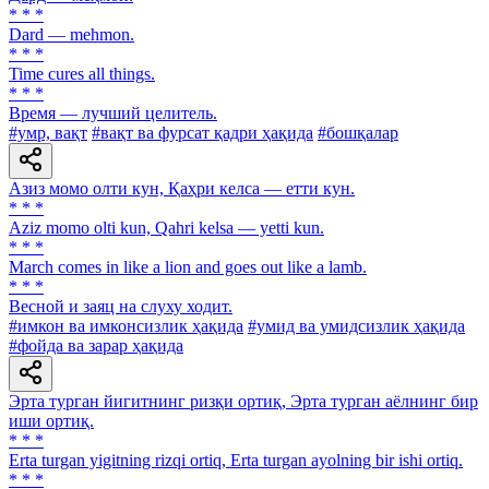
* * *
Dard — mehmon.
* * *
Time cures all things.
* * *
Время — лучший целитель.
#умр, вақт
#вақт ва фурсат қадри ҳақида
#бошқалар
Азиз момо олти кун, Қаҳри келса — етти кун.
* * *
Aziz momo olti kun, Qahri kelsa — yetti kun.
* * *
March comes in like a lion and goes out like a lamb.
* * *
Весной и заяц на слуху ходит.
#имкон ва имконсизлик ҳақида
#умид ва умидсизлик ҳақида
#фойда ва зарар ҳақида
Эрта турган йигитнинг ризқи ортиқ, Эрта турган аёлнинг бир
иши ортиқ.
* * *
Erta turgan yigitning rizqi ortiq, Erta turgan ayolning bir ishi ortiq.
* * *