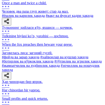
Once a man and twice a child.
* * *
Человек два раза глуп живет: стар да мал.
#ёшлик ва қарилик ҳақида
#вақт ва фурсат қадри ҳақида
Тулкининг ҳийласи кўп, яхшиси — қочмоқ.
* * *
Tulkining hiylasi koʼp, yaxshisi — qochmoq.
* * *
When the fox preaches then beware your geese.
* * *
Заговелась лиса: загоняй гусей.
#фойда ва зарар ҳақида
#ҳайвонлар ва қушлар ҳақида
#ботирлик ва қўрқоқлик ҳақида
#тўғрилик ва эгрилик ҳақида
#жамоатчилик ва худбинлик ҳақида
#эпчиллик ва ношудлик
ҳақида
Ҳар чинордан бир япроқ.
* * *
Har chinordan bir yaproq.
* * *
Small profits and quick returns.
* * *