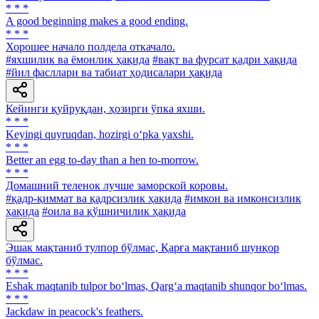
* * *
A good beginning makes a good ending.
* * *
Хорошее начало полдела откачало.
#яхшилик ва ёмонлик ҳақида
#вақт ва фурсат қадри ҳақида
#йил фасллари ва табиат ҳодисалари ҳақида
Кейинги қуйруқдан, ҳозирги ўпка яхши.
* * *
Keyingi quyruqdan, hozirgi o‘pka yaxshi.
* * *
Better an egg to-day than a hen to-morrow.
* * *
Домашний теленок лучше заморской коровы.
#қадр-қиммат ва қадрсизлик ҳақида
#имкон ва имконсизлик
ҳақида
#оила ва қўшничилик ҳақида
Эшак мақтаниб тулпор бўлмас, Қарға мақтаниб шунқор
бўлмас.
* * *
Eshak maqtanib tulpor bo‘lmas, Qarg‘a maqtanib shunqor bo‘lmas.
* * *
Jackdaw in peacock's feathers.