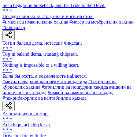
Set a beggar on horseback, and he'll ride to the Devil.
* * *
Посади свинью за стол, она и ноги на стол.
#имкон ва имконсизлик ҳақида
#меъёр ва меъёрсизлик ҳақида
#бошқалар
Тоғни баланд дема, истасанг чиқасан.
* * *
Tog‘ni baland dema, istasang chiqasan.
* * *
Nothing is impossible to a willing heart.
* * *
Была бы охота, а возможность найдется.
#меҳнатсеварлик ва ишёқмаслик ҳақида
#ботирлик ва
қўрқоқлик ҳақида
#эпчиллик ва ношудлик ҳақида
#ишонч ва
ишончсизлик ҳақида
#имкон ва имконсизлик ҳақида
#тажрибакорлик ва калтабинлик ҳақида
Аччиқни аччиқ кесар.
* * *
Achchiqni achchiq kesar.
* * *
Drive out fire with fire.