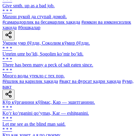
* * *
Give smth. up as a bad job.
* * *
Махни рукой да ступай домой.
#самарадорлик ва бесамарлик ҳақида
#имкон ва имконсизлик
ҳақида
#бошқалар
Умрим умр бўлди, Соқолим кўмир бўлди.
* * *
Umrim umr boʼldi, Soqolim koʼmir boʼldi.
* * *
There has been many a peck of salt eaten since.
* * *
Много воды утекло с тех пор.
#ёшлик ва қарилик ҳақида
#вақт ва фурсат қадри ҳақида
#умр,
вақт
Кўр кўрганини қўймас, Кар — эшитганини.
* * *
Ko‘r ko‘rganini qo‘ymas, Kar — eshitganini.
* * *
Let me see as the blind man said.
* * *
Кто как хочет, а я по своему.