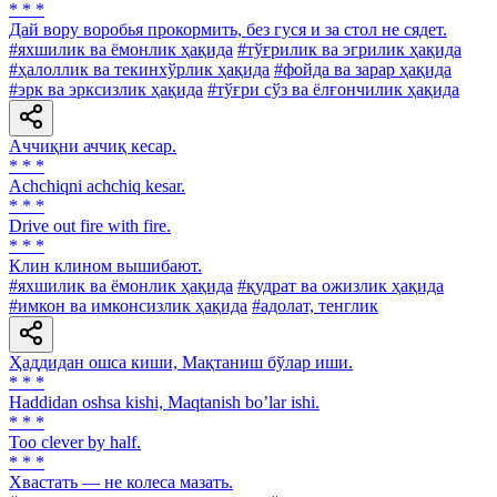
* * *
Дай вору воробья прокормить, без гуся и за стол не сядет.
#яхшилик ва ёмонлик ҳақида
#тўғрилик ва эгрилик ҳақида
#ҳалоллик ва текинхўрлик ҳақида
#фойда ва зарар ҳақида
#эрк ва эрксизлик ҳақида
#тўғри сўз ва ёлғончилик ҳақида
Аччиқни аччиқ кесар.
* * *
Achchiqni achchiq kesar.
* * *
Drive out fire with fire.
* * *
Клин клином вышибают.
#яхшилик ва ёмонлик ҳақида
#қудрат ва ожизлик ҳақида
#имкон ва имконсизлик ҳақида
#адолат, тенглик
Ҳаддидан ошса киши, Мақтаниш бўлар иши.
* * *
Haddidan oshsa kishi, Maqtanish boʼlar ishi.
* * *
Too clever by half.
* * *
Хвастать — не колеса мазать.