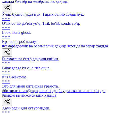
ҳақида
#меъёр ва меъёрсизлик ҳақида
Ўлик бўлиб гўрда йўқ, Тирик бўлиб сонда йўқ.
* * *
O‘lik bo‘lib go‘rda yo‘q, Tirik bo‘lib sonda yo‘q.
* * *
Look like a ghost.
* * *
Краше в гроб кладут.
#самарадорлик ва бесамарлик ҳақида
#фойда ва зарар ҳақида
Билмаганга бит ўлдириш қийин.
* * *
Bilmaganga bit o‘ldirish qiyin.
* * *
It is Greektome.
* * *
Это для меня китайская грамота.
#ботирлик ва қўрқоқлик ҳақида
#қудрат ва ожизлик ҳақида
#имкон ва имконсизлик ҳақида
Ҳамирдан қил суғургандек.
* * *