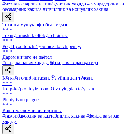
#меҳнатсеварлик ва ишёқмаслик ҳақида
#самарадорлик ва
бесамарлик ҳақида
#эпчиллик ва ношудлик ҳақида
Текинга мушук офтобга чиқмас.
* * *
Tekinga mushuk oftobga chiqmas.
* * *
Pot, If you touch / you must touch penny.
* * *
Даром ничего не даётся.
#нақд ва насия ҳақида
#фойда ва зарар ҳақида
Кўп-кўп олиб йиғасан, Ўз уйингдан тўясан.
* * *
Ko‘p-ko‘p olib yig‘asan, O‘z uyingdan to‘yasan.
* * *
Plenty is no plague.
* * *
Каши маслом не испортишь.
#тажрибакорлик ва калтабинлик ҳақида
#фойда ва зарар
ҳақида