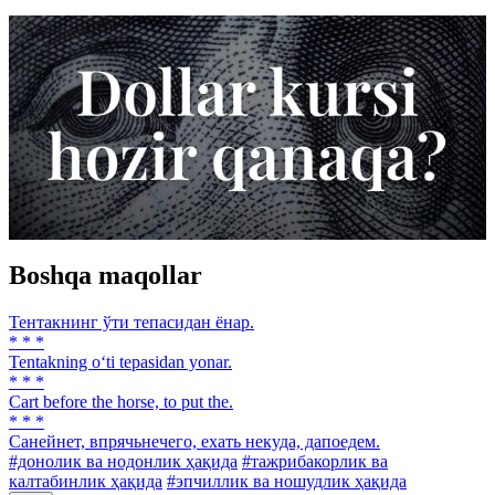
Boshqa maqollar
Тентакнинг ўти тепасидан ёнар.
* * *
Tentakning o‘ti tepasidan yonar.
* * *
Cart before the horse, to put the.
* * *
Санейнет, впрячьнечего, ехать некуда, дапоедем.
#донолик ва нодонлик ҳақида
#тажрибакорлик ва
калтабинлик ҳақида
#эпчиллик ва ношудлик ҳақида