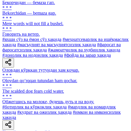
Бекорчидан — бемаза гап.
* * *
Bekorchidan — bemaza gap.
* * *
Mere words will not fill a bushel.
* * *
Говорить на ветер.
#яхши сўз ва ёмон сўз ҳақида
#меҳнатсеварлик ва ишёқмаслик
ҳақида
#масъулият ва масъулиятсизлик ҳақида
#фаросат ва
фаросатсизлик ҳақида
#жамоатчилик ва худбинлик ҳақида
#донолик ва нодонлик ҳақида
#фойда ва зарар ҳақида
Оловдан қўрққан тутундан ҳам қочар.
* * *
Olovdan qo‘rqqan tutundan ham qochar.
* * *
The scalded dog fears cold water.
* * *
Обжегшись на молоке, будешь дуть и на воду.
#ботирлик ва қўрқоқлик ҳақида
#мардлик ва номардлик
ҳақида
#қудрат ва ожизлик ҳақида
#имкон ва имконсизлик
ҳақида