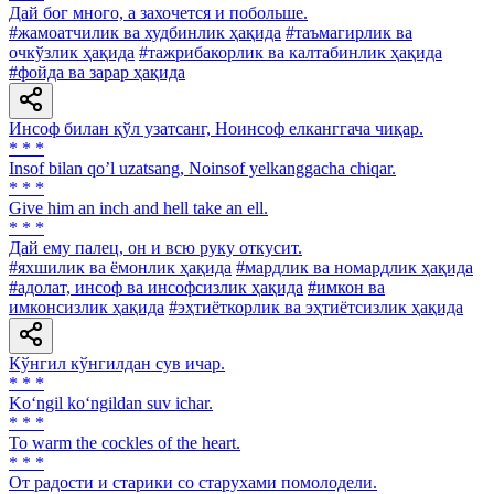
Дай бог много, а захочется и побольше.
#жамоатчилик ва худбинлик ҳақида
#таъмагирлик ва
очкўзлик ҳақида
#тажрибакорлик ва калтабинлик ҳақида
#фойда ва зарар ҳақида
Инсоф билан қўл узатсанг, Ноинсоф елканггача чиқар.
* * *
Insof bilan qoʼl uzatsang, Noinsof yelkanggacha chiqar.
* * *
Give him an inch and hell take an ell.
* * *
Дай ему палец, он и всю руку откусит.
#яхшилик ва ёмонлик ҳақида
#мардлик ва номардлик ҳақида
#адолат, инсоф ва инсофсизлик ҳақида
#имкон ва
имконсизлик ҳақида
#эҳтиёткорлик ва эҳтиётсизлик ҳақида
Кўнгил кўнгилдан сув ичар.
* * *
Ko‘ngil ko‘ngildan suv ichar.
* * *
To warm the cockles of the heart.
* * *
От радости и старики со старухами помолодели.