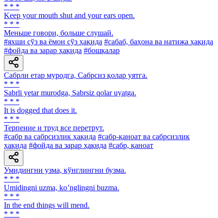
* * *
Keep your mouth shut and your ears open.
* * *
Меньше говори, больше слушай.
#яхши сўз ва ёмон сўз ҳақида
#сабаб, баҳона ва натижа ҳақида
#фойда ва зарар ҳақида
#бошқалар
Сабрли етар муродга, Сабрсиз қолар уятга.
* * *
Sabrli yetar murodga, Sabrsiz qolar uyatga.
* * *
It is dogged that does it.
* * *
Терпение и труд все перетрут.
#сабр ва сабрсизлик ҳақида
#сабр-қаноат ва сабрсизлик
ҳақида
#фойда ва зарар ҳақида
#сабр, қаноат
Умидингни узма, кўнглингни бузма.
* * *
Umidingni uzma, koʼnglingni buzma.
* * *
In the end things will mend.
* * *