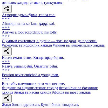
ожизлик ҳақида
#имкон, тушкунлик
Аҳмоқни урма-сўкма, гапга сол.
* * *
Ahmoqni urma-so‘kma, gapga sol.
* * *
Answer a fool according to his folly.
* * *
C умным сочтешься, а дурню — хоть подари, да прогони.
#донолик ва нодонлик ҳақида
#имкон ва имконсизлик ҳақида
Насия еманг этни, Қизартирар бетни.
* * *
Nasiya yemang etni, Qizartirar betni.
* * *
Pension never enriched a young man.
* * *
Вот тебе, племянник, что мне негоже.
#андиша ва андишасизлик ҳақида
#сахийлик ва бахиллик
ҳақида
#нақд ва насия ҳақида
#фойда ва зарар ҳақида
Жаҳл билан қартаясан, Кулги билан яшарасан.