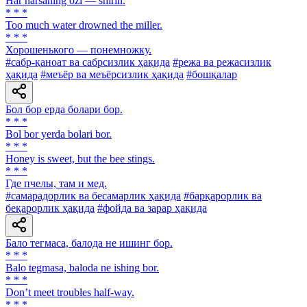
Har narsaning ozi — shirin.
* * *
Too much water drowned the miller.
* * *
Хорошенького — понемножку.
#сабр-қаноат ва сабрсизлик ҳақида
#режа ва режасизлик
ҳақида
#меъёр ва меъёрсизлик ҳақида
#бошқалар
Бол бор ерда болари бор.
* * *
Bol bor yerda bolari bor.
* * *
Honey is sweet, but the bee stings.
* * *
Где пчелы, там и мед.
#самарадорлик ва бесамарлик ҳақида
#барқарорлик ва
беқарорлик ҳақида
#фойда ва зарар ҳақида
Бало тегмаса, балода не ишинг бор.
* * *
Balo tegmasa, baloda ne ishing bor.
* * *
Don’t meet troubles half-way.
* * *