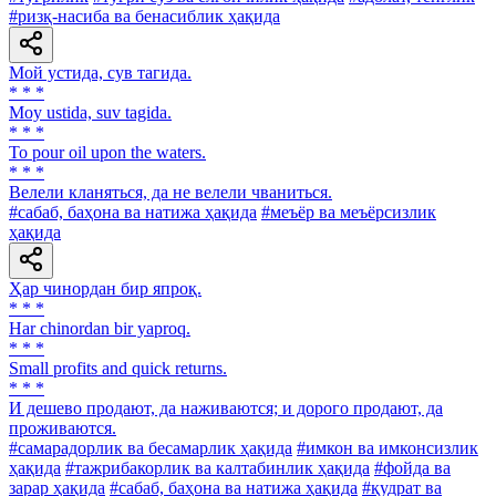
#ризқ-насиба ва бенасиблик ҳақида
Мой устида, сув тагида.
* * *
Moy ustida, suv tagida.
* * *
To pour oil upon the waters.
* * *
Велели кланяться, да не велели чваниться.
#сабаб, баҳона ва натижа ҳақида
#меъёр ва меъёрсизлик
ҳақида
Ҳар чинордан бир япроқ.
* * *
Har chinordan bir yaproq.
* * *
Small profits and quick returns.
* * *
И дешево продают, да наживаются; и дорого продают, да
проживаются.
#самарадорлик ва бесамарлик ҳақида
#имкон ва имконсизлик
ҳақида
#тажрибакорлик ва калтабинлик ҳақида
#фойда ва
зарар ҳақида
#сабаб, баҳона ва натижа ҳақида
#қудрат ва