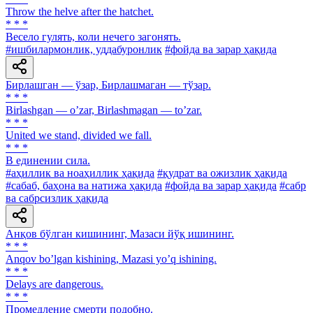
Throw the helve after the hatchet.
* * *
Весело гулять, коли нечего загонять.
#ишбилармонлик, уддабуронлик
#фойда ва зарар ҳақида
Бирлашган — ўзар, Бирлашмаган — тўзар.
* * *
Birlashgan — oʼzar, Birlashmagan — toʼzar.
* * *
United we stand, divided we fall.
* * *
В единении сила.
#аҳиллик ва ноаҳиллик ҳақида
#қудрат ва ожизлик ҳақида
#сабаб, баҳона ва натижа ҳақида
#фойда ва зарар ҳақида
#сабр
ва сабрсизлик ҳақида
Анқов бўлган кишининг, Мазаси йўқ ишининг.
* * *
Аnqov boʼlgan kishining, Mazasi yoʼq ishining.
* * *
Delays are dangerous.
* * *
Промедление смерти подобно.