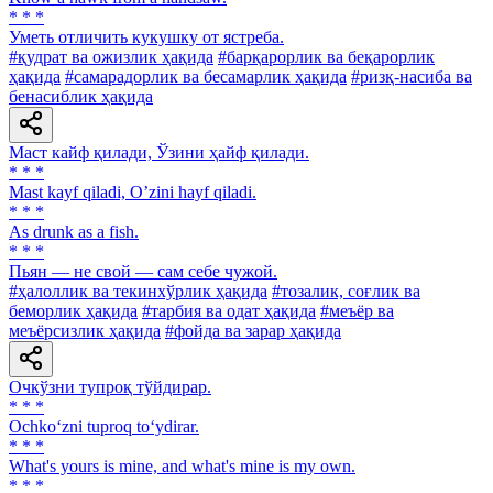
* * *
Уметь отличить кукушку от ястреба.
#қудрат ва ожизлик ҳақида
#барқарорлик ва беқарорлик
ҳақида
#самарадорлик ва бесамарлик ҳақида
#ризқ-насиба ва
бенасиблик ҳақида
Маст кайф қилади, Ўзини ҳайф қилади.
* * *
Mast kayf qiladi, Oʼzini hayf qiladi.
* * *
As drunk as a fish.
* * *
Пьян — не свой — сам себе чужой.
#ҳалоллик ва текинхўрлик ҳақида
#тозалик, соғлик ва
беморлик ҳақида
#тарбия ва одат ҳақида
#меъёр ва
меъёрсизлик ҳақида
#фойда ва зарар ҳақида
Очкўзни тупроқ тўйдирар.
* * *
Ochko‘zni tuproq to‘ydirar.
* * *
What's yours is mine, and what's mine is my own.
* * *