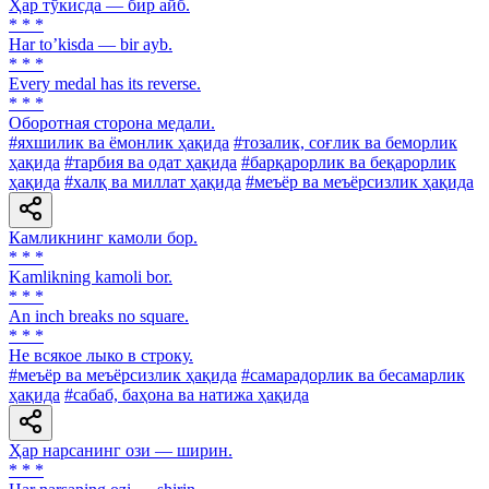
Ҳар тўкисда — бир айб.
* * *
Har toʼkisda — bir ayb.
* * *
Every medal has its reverse.
* * *
Оборотная сторона медали.
#яхшилик ва ёмонлик ҳақида
#тозалик, соғлик ва беморлик
ҳақида
#тарбия ва одат ҳақида
#барқарорлик ва беқарорлик
ҳақида
#халқ ва миллат ҳақида
#меъёр ва меъёрсизлик ҳақида
Камликнинг камоли бор.
* * *
Kamlikning kamoli bor.
* * *
An inch breaks no square.
* * *
He всякое лыко в строку.
#меъёр ва меъёрсизлик ҳақида
#самарадорлик ва бесамарлик
ҳақида
#сабаб, баҳона ва натижа ҳақида
Ҳар нарсанинг ози — ширин.
* * *