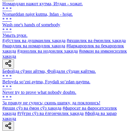
Номарддан нажот кутма, Итдан - ҳожат.
* * *
Nomarddan najot kutma, Itdan - hojat.
* * *
Wash one's hands of somebody
* * *
Умыть руки.
#дўстлик ва душманлик ҳақида
#яхшилик ва ёмонлик ҳақида
#мардлик ва номардлик ҳақида
#барқарорлик ва беқарорлик
ҳақида
#донолик ва нодонлик ҳақида
#имкон ва имконсизлик
ҳақида
Бефойда сўзни айтма, Фойдали сўздан қайтма.
* * *
Befoyda so‘zni aytma, Foydali so‘zdan qaytma.
* * *
Never try to prove what nobody doubts.
* * *
3a правду не судись; скинь шапку, да поклонись!
#яхши сўз ва ёмон сўз ҳақида
#фаросат ва фаросатсизлик
ҳақида
#тўғри сўз ва ёлғончилик ҳақида
#фойда ва зарар
ҳақида