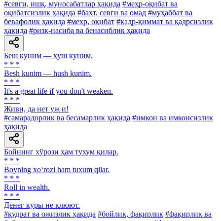
#севги, ишқ, муносабатлар ҳақида
#меҳр-оқибат ва
оқибатсизлик ҳақида
#бахт, севги ва омад
#муҳаббат ва
бевафолик ҳақида
#меҳр, оқибат
#қадр-қиммат ва қадрсизлик
ҳақида
#ризқ-насиба ва бенасиблик ҳақида
Беш куним — ҳуш куним.
* * *
Besh kunim — hush kunim.
* * *
It's a great life if you don't weaken.
* * *
Живи, да нет уж и!
#самарадорлик ва бесамарлик ҳақида
#имкон ва имконсизлик
ҳақида
Бойнинг хўрози ҳам тухум қилар.
* * *
Boyning xo‘rozi ham tuxum qilar.
* * *
Roll in wealth.
* * *
Денег куры не клюют.
#қудрат ва ожизлик ҳақида
#бойлик, фақирлик
#фақирлик ва