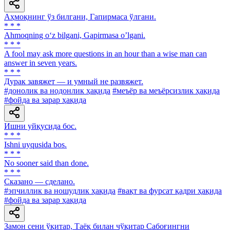
Аҳмоқнинг ўз билгани, Гапирмаса ўлгани.
* * *
Ahmoqning o‘z bilgani, Gapirmasa o’lgani.
* * *
A fool may ask more questions in an hour than a wise man can
answer in seven years.
* * *
Дурак завяжет — и умный не развяжет.
#донолик ва нодонлик ҳақида
#меъёр ва меъёрсизлик ҳақида
#фойда ва зарар ҳақида
Ишни уйқусида бос.
* * *
Ishni uyqusida bos.
* * *
No sooner said than done.
* * *
Сказано — сделано.
#эпчиллик ва ношудлик ҳақида
#вақт ва фурсат қадри ҳақида
#фойда ва зарар ҳақида
Замон сени ўқитар, Таёқ билан чўқитар Сабоғингни