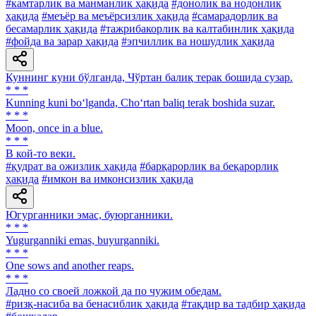
#камтарлик ва манманлик ҳақида
#донолик ва нодонлик
ҳақида
#меъёр ва меъёрсизлик ҳақида
#самарадорлик ва
бесамарлик ҳақида
#тажрибакорлик ва калтабинлик ҳақида
#фойда ва зарар ҳақида
#эпчиллик ва ношудлик ҳақида
Куннинг куни бўлганда, Чўртан балиқ терак бошида сузар.
* * *
Kunning kuni bo‘lganda, Cho‘rtan baliq terak boshida suzar.
* * *
Moon, once in a blue.
* * *
В кой-то веки.
#қудрат ва ожизлик ҳақида
#барқарорлик ва беқарорлик
ҳақида
#имкон ва имконсизлик ҳақида
Югурганники эмас, буюрганники.
* * *
Yugurganniki emas, buyurganniki.
* * *
One sows and another reaps.
* * *
Ладно со своей ложкой да по чужим обедам.
#ризқ-насиба ва бенасиблик ҳақида
#тақдир ва тадбир ҳақида