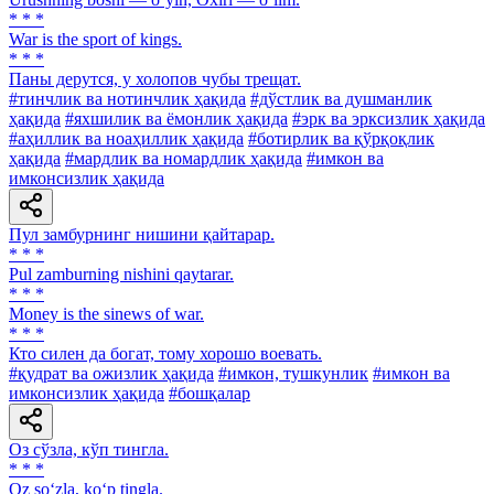
* * *
War is the sport of kings.
* * *
Паны дерутся, у холопов чубы трещат.
#тинчлик ва нотинчлик ҳақида
#дўстлик ва душманлик
ҳақида
#яхшилик ва ёмонлик ҳақида
#эрк ва эрксизлик ҳақида
#аҳиллик ва ноаҳиллик ҳақида
#ботирлик ва қўрқоқлик
ҳақида
#мардлик ва номардлик ҳақида
#имкон ва
имконсизлик ҳақида
Пул замбурнинг нишини қайтарар.
* * *
Pul zamburning nishini qaytarar.
* * *
Money is the sinews of war.
* * *
Кто силен да богат, тому хорошо воевать.
#қудрат ва ожизлик ҳақида
#имкон, тушкунлик
#имкон ва
имконсизлик ҳақида
#бошқалар
Оз сўзла, кўп тингла.
* * *
Oz so‘zla, ko‘p tingla.