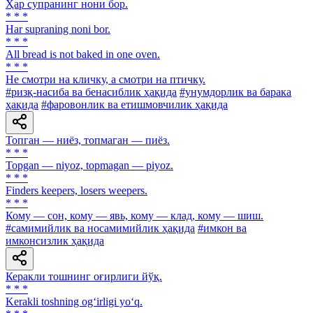
Ҳар супранинг нони бор.
* * *
Har supraning noni bor.
* * *
All bread is not baked in one oven.
* * *
He смотри на кличку, а смотри на птичку.
#ризқ-насиба ва бенасиблик ҳақида
#унумдорлик ва барака
ҳақида
#фаровонлик ва етишмовчилик ҳақида
Топган — ниёз, топмаган — пиёз.
* * *
Topgan — niyoz, topmagan — piyoz.
* * *
Finders keepers, losers weepers.
* * *
Кому — сон, кому — явь, кому — клад, кому — шиш.
#самимийлик ва носамимийлик ҳақида
#имкон ва
имконсизлик ҳақида
Керакли тошнинг оғирлиги йўқ.
* * *
Kerakli toshning og‘irligi yo‘q.