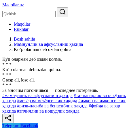
Maqollar.uz
Maqollar
Ruknlar
Bosh sahifa
Мамнунлик ва афсусланиш ҳақида
Ko‘p olarman deb ozdan qolma.
Кўп оларман деб оздан қолма.
* * *
Ko‘p olarman deb ozdan qolma.
* * *
Grasp all, lose all.
* * *
За многим погонишься — последнее потеряешь.
#мамнунлик ва афсусланиш ҳақида
#таъмагирлик ва очкўзлик
ҳақида
#меъёр ва меъёрсизлик ҳақида
#имкон ва имконсизлик
ҳақида
#ризқ-насиба ва бенасиблик ҳақида
#фойда ва зарар
ҳақида
#эпчиллик ва ношудлик ҳақида
Telegram
Facebook