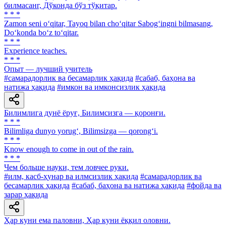
билмасанг, Дўконда бўз тўқитар.
* * *
Zamon seni o‘qitar, Tayoq bilan cho‘qitar Sabog‘ingni bilmasang,
Do‘konda bo‘z to‘qitar.
* * *
Experience teaches.
* * *
Опыт — лучший учитель
#самарадорлик ва бесамарлик ҳақида
#сабаб, баҳона ва
натижа ҳақида
#имкон ва имконсизлик ҳақида
Билимлига дунё ёруғ, Билимсизга — қоронғи.
* * *
Bilimliga dunyo yorug‘, Bilimsizga — qorong‘i.
* * *
Know enough to come in out of the rain.
* * *
Чем больше науки, тем ловчее руки.
#илм, касб-ҳунар ва илмсизлик ҳақида
#самарадорлик ва
бесамарлик ҳақида
#сабаб, баҳона ва натижа ҳақида
#фойда ва
зарар ҳақида
Ҳар куни ема паловни, Ҳар куни ёққил оловни.