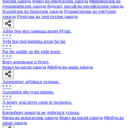
бойлик ҳақида
#омад ва омадсизлик ҳақида
#фаровонлик ва
етишмовчилик ҳақида
#адолат, инсоф ва инсофсизлик ҳақида
#сахийлик ва бахиллик ҳақида
#таъмагирлик ва очкўзлик
ҳақида
#тенглик ва тенгсизлик ҳақида
Айби бор мол ҳамиша арзон бўлар.
* * *
Aybi bor mol hamisha arzon bo‘lar.
* * *
Put the saddle on the right horse.
* * *
Вору воровское и будет.
#нақд ва насия ҳақида
#фойда ва зарар ҳақида
Арзоннинг шўрваси татимас.
* * *
Arzonning sho‘rvasi tatimas.
* * *
A penny soul never came to twopence.
* * *
Крохобору никогда не добиться успеха.
#режа ва режасизлик ҳақида
#нақд ва насия ҳақида
#фойда ва
зарар ҳақида