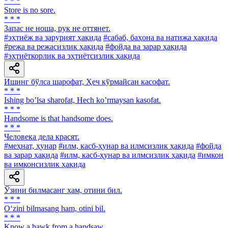
* * *
Store is no sore.
* * *
Запас не ноша, рук не оттянет.
#эҳтиёж ва зарурият ҳақида
#сабаб, баҳона ва натижа ҳақида
#режа ва режасизлик ҳақида
#фойда ва зарар ҳақида
#эҳтиёткорлик ва эҳтиётсизлик ҳақида
Ишинг бўлса шарофат, Ҳеч кўрмайсан касофат.
* * *
Ishing boʼlsa sharofat, Hech koʼrmaysan kasofat.
* * *
Handsome is that handsome does.
* * *
Человека дела красят.
#меҳнат, ҳунар
#илм, касб-ҳунар ва илмсизлик ҳақида
#фойда
ва зарар ҳақида
#илм, касб-ҳунар ва илмсизлик ҳақида
#имкон
ва имконсизлик ҳақида
Ўзини билмасанг ҳам, отини бил.
* * *
O‘zini bilmasang ham, otini bil.
* * *
Know а hawk from a handsaw.