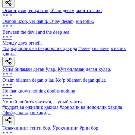
Осмон узоқ, ер қаттиқ, Ўлай десам, жон тотлик.
* * *
Osmon uzoq, yer qattiq, O‘lay desam, jon totlik.
* * *
Between the devil and the deep sea.
* * *
Между двух огней.
#барқарорлик ва беқарорлик ҳақида
#меъёр ва меъёрсизлик
ҳақида
Ўзим биламан деган ўлар, Кўп биламан деган қулар.
* * *
O‘zim bilaman degan o‘lar, Ko‘p bilaman degan qular.
* * *
He that knows nothing doubts nothing
* * *
Умный любить учиться, глупый учить.
#қудрат ва ожизлик ҳақида
#донолик ва нодонлик ҳақида
#фойда ва зарар ҳақида
Тезакчининг тенги бор, Ўроқчининг ўрни бор.
* * *