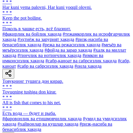
* * *
Har kuni yema palovni, Har kuni yoqqil olovni.
* * *
Keep the pot boiling.
* * *
Поколь в чашке есть, всё блазнит.
#фақирлик ва бойлик ҳақида
#тежамкорлик ва исрофгарчилик
ҳақида
#эҳтиёж ва зарурият ҳақида
#ризқ-насиба ва
бенасиблик ҳақида
#режа ва режасизлик ҳақида
#меъёр ва
меъёрсизлик ҳақида
#фойда ва зарар ҳақида
#халқ ва миллат
ҳақида
#тинчлик ва нотинчлик ҳақида
#имкон ва
имконсизлик ҳақида
#сабр-қаноат ва сабрсизлик ҳақида
#сабр,
қаноат
#сабр ва сабрсизлик ҳақида
#оила ҳақида
Товуқнинг тушига дон кирар.
* * *
Tovuqning tushiga don kirar.
* * *
All is fish that comes to his net.
* * *
Есть вода — будет и рыба.
#фаровонлик ва етишмовчилик ҳақида
#умид ва умидсизлик
ҳақида
#ҳайвонлар ва қушлар ҳақида
#ризқ-насиба ва
бенасиблик ҳақида