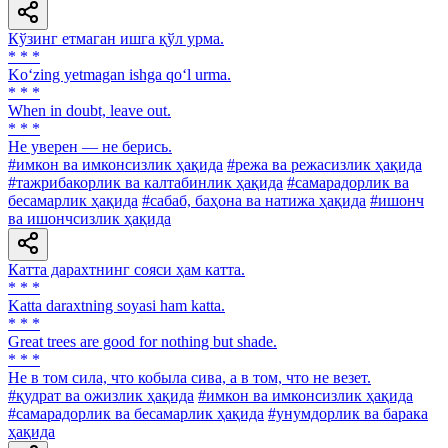
Кўзинг етмаган ишга қўл урма.
* * *
Ko‘zing yetmagan ishga qo‘l urma.
* * *
When in doubt, leave out.
* * *
He уверен — не берись.
#имкон ва имконсизлик ҳақида
#режа ва режасизлик ҳақида
#тажрибакорлик ва калтабинлик ҳақида
#самарадорлик ва
бесамарлик ҳақида
#сабаб, баҳона ва натижа ҳақида
#ишонч
ва ишончсизлик ҳақида
Катта дарахтнинг сояси ҳам катта.
* * *
Katta daraxtning soyasi ham katta.
* * *
Great trees are good for nothing but shade.
* * *
He в том сила, что кобыла сива, а в том, что не везет.
#қудрат ва ожизлик ҳақида
#имкон ва имконсизлик ҳақида
#самарадорлик ва бесамарлик ҳақида
#унумдорлик ва барака
ҳақида