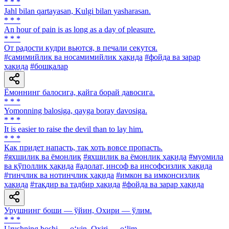
* * *
Jahl bilan qartayasan, Kulgi bilan yasharasan.
* * *
An hour of pain is as long as a day of pleasure.
* * *
От радости кудри вьются, в печали секутся.
#самимийлик ва носамимийлик ҳақида
#фойда ва зарар
ҳақида
#бошқалар
Ёмоннинг балосига, қайга борай давосига.
* * *
Yomonning balosiga, qayga boray davosiga.
* * *
It is easier to raise the devil than to lay him.
* * *
Как придет напасть, так хоть вовсе пропасть.
#яхшилик ва ёмонлик
#яхшилик ва ёмонлик ҳақида
#муомила
ва қўполлик ҳақида
#адолат, инсоф ва инсофсизлик ҳақида
#тинчлик ва нотинчлик ҳақида
#имкон ва имконсизлик
ҳақида
#тақдир ва тадбир ҳақида
#фойда ва зарар ҳақида
Урушнинг боши — ўйин, Охири — ўлим.
* * *
Urushning boshi — o‘yin, Oxiri — o‘lim.