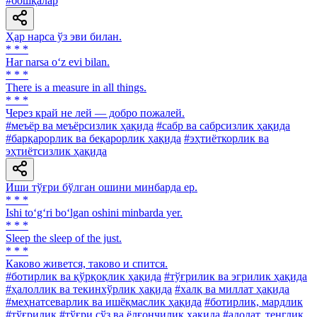
#бошқалар
Ҳар нарса ўз эви билан.
* * *
Har narsa o‘z evi bilan.
* * *
There is a measure in all things.
* * *
Через край не лей — добро пожалей.
#меъёр ва меъёрсизлик ҳақида
#сабр ва сабрсизлик ҳақида
#барқарорлик ва беқарорлик ҳақида
#эҳтиёткорлик ва
эҳтиётсизлик ҳақида
Иши тўғри бўлган ошини минбарда ер.
* * *
Ishi to‘g‘ri bo‘lgan oshini minbarda yer.
* * *
Sleep the sleep of the just.
* * *
Каково живется, таково и спится.
#ботирлик ва қўрқоқлик ҳақида
#тўғрилик ва эгрилик ҳақида
#ҳалоллик ва текинхўрлик ҳақида
#халқ ва миллат ҳақида
#меҳнатсеварлик ва ишёқмаслик ҳақида
#ботирлик, мардлик
#тўғрилик
#тўғри сўз ва ёлғончилик ҳақида
#адолат, тенглик