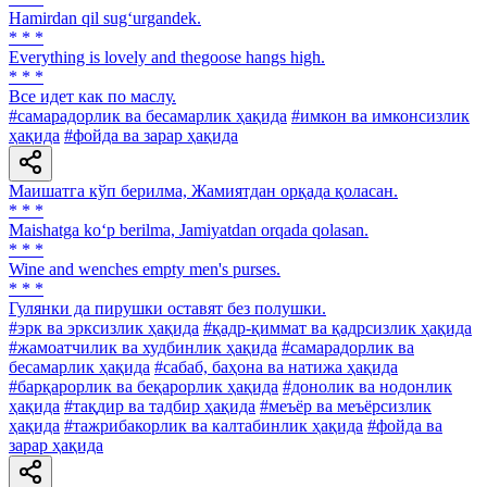
Hamirdan qil sug‘urgandek.
* * *
Everything is lovely and thegoose hangs high.
* * *
Все идет как по маслу.
#самарадорлик ва бесамарлик ҳақида
#имкон ва имконсизлик
ҳақида
#фойда ва зарар ҳақида
Маишатга кўп берилма, Жамиятдан орқада қоласан.
* * *
Maishatga ko‘p berilma, Jamiyatdan orqada qolasan.
* * *
Wine and wenches empty men's purses.
* * *
Гулянки да пирушки оставят без полушки.
#эрк ва эрксизлик ҳақида
#қадр-қиммат ва қадрсизлик ҳақида
#жамоатчилик ва худбинлик ҳақида
#самарадорлик ва
бесамарлик ҳақида
#сабаб, баҳона ва натижа ҳақида
#барқарорлик ва беқарорлик ҳақида
#донолик ва нодонлик
ҳақида
#тақдир ва тадбир ҳақида
#меъёр ва меъёрсизлик
ҳақида
#тажрибакорлик ва калтабинлик ҳақида
#фойда ва
зарар ҳақида