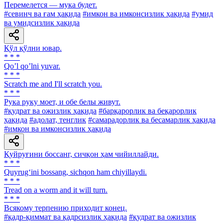
Перемелется — мука будет.
#севинч ва ғам ҳақида
#имкон ва имконсизлик ҳақида
#умид
ва умидсизлик ҳақида
Қўл қўлни ювар.
* * *
Qoʼl qoʼlni yuvar.
* * *
Scratch me and I'll scratch you.
* * *
Рука руку моет, и обе белы живут.
#қудрат ва ожизлик ҳақида
#барқарорлик ва беқарорлик
ҳақида
#адолат, тенглик
#самарадорлик ва бесамарлик ҳақида
#имкон ва имконсизлик ҳақида
Қуйруғини боссанг, сичқон ҳам чийиллайди.
* * *
Quyrug‘ini bossang, sichqon ham chiyillaydi.
* * *
Tread on a worm and it will turn.
* * *
Всякому терпению приходит конец.
#қадр-қиммат ва қадрсизлик ҳақида
#қудрат ва ожизлик