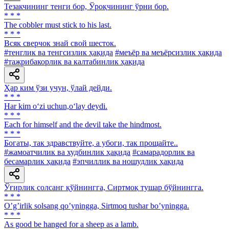
Тезакчининг тенги бор, Ўроқчининг ўрни бор.
* * *
The cobbler must stick to his last.
* * *
Всяк сверчок знай свой шесток.
#тенглик ва тенгсизлик ҳақида
#меъёр ва меъёрсизлик ҳақида
#тажрибакорлик ва калтабинлик ҳақида
Ҳар ким ўзи учун, ўлай дейди.
* * *
Har kim o‘zi uchun,o‘lay deydi.
* * *
Each for himself and the devil take the hindmost.
* * *
Богаты, так здравствуйте, а убоги, так прощайте..
#жамоатчилик ва худбинлик ҳақида
#самарадорлик ва
бесамарлик ҳақида
#эпчиллик ва ношудлик ҳақида
Ўғирлик солсанг қўйнингга, Сиртмоқ тушар бўйнингга.
* * *
Oʼgʼirlik solsang qoʼyningga, Sirtmoq tushar boʼyningga.
* * *
As good be hanged for a sheep as a lamb.