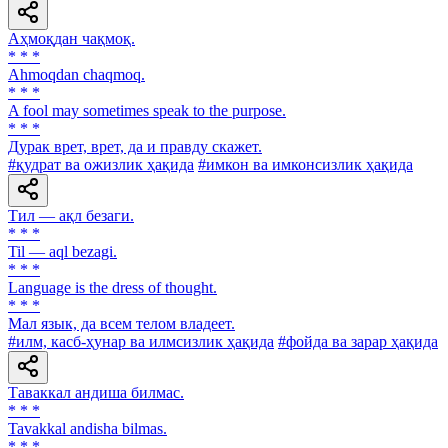
Аҳмоқдан чақмоқ.
* * *
Ahmoqdan chaqmoq.
* * *
A fool may sometimes speak to the purpose.
* * *
Дурак врет, врет, да и правду скажет.
#қудрат ва ожизлик ҳақида
#имкон ва имконсизлик ҳақида
Тил — ақл безаги.
* * *
Til — aql bezagi.
* * *
Language is the dress of thought.
* * *
Мал язык, да всем телом владеет.
#илм, касб-ҳунар ва илмсизлик ҳақида
#фойда ва зарар ҳақида
Таваккал андиша билмас.
* * *
Tavakkal andisha bilmas.
* * *