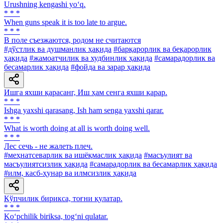
Urushning kengashi yo‘q.
* * *
When guns speak it is too late to argue.
* * *
В поле съезжаются, родом не считаются
#дўстлик ва душманлик ҳақида
#барқарорлик ва беқарорлик
ҳақида
#жамоатчилик ва худбинлик ҳақида
#самарадорлик ва
бесамарлик ҳақида
#фойда ва зарар ҳақида
Ишга яхши қарасанг, Иш ҳам сенга яхши қарар.
* * *
Ishga yaxshi qarasang, Ish ham senga yaxshi qarar.
* * *
What is worth doing at all is worth doing well.
* * *
Лес сечь - не жалеть плеч.
#меҳнатсеварлик ва ишёқмаслик ҳақида
#масъулият ва
масъулиятсизлик ҳақида
#самарадорлик ва бесамарлик ҳақида
#илм, касб-ҳунар ва илмсизлик ҳақида
Кўпчилик бирикса, тоғни қулатар.
* * *
Ko‘pchilik biriksa, tog‘ni qulatar.