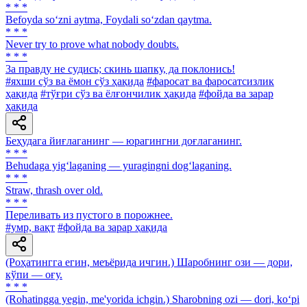
* * *
Befoyda so‘zni aytma, Foydali so‘zdan qaytma.
* * *
Never try to prove what nobody doubts.
* * *
3a правду не судись; скинь шапку, да поклонись!
#яхши сўз ва ёмон сўз ҳақида
#фаросат ва фаросатсизлик
ҳақида
#тўғри сўз ва ёлғончилик ҳақида
#фойда ва зарар
ҳақида
Беҳудага йиғлаганинг — юрагингни доғлаганинг.
* * *
Behudaga yig‘laganing — yuragingni dog‘laganing.
* * *
Straw, thrash over old.
* * *
Переливать из пустого в порожнее.
#умр, вақт
#фойда ва зарар ҳақида
(Роҳатингга егин, меъёрида ичгин.) Шаробнинг ози — дори,
кўпи — оғу.
* * *
(Rohatingga yegin, me'yorida ichgin.) Sharobning ozi — dori, ko‘pi