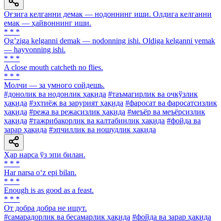
Оғзига келганни демак — нодоннинг иши. Олдига келганни
емак — ҳайвоннинг иши.
* * *
Ogʼziga kelganni demak — nodonning ishi. Oldiga kelganni yemak
— hayvonning ishi.
* * *
A close mouth catcheth no flies.
* * *
Молчи — за умного сойдешь.
#донолик ва нодонлик ҳақида
#таъмагирлик ва очкўзлик
ҳақида
#эҳтиёж ва зарурият ҳақида
#фаросат ва фаросатсизлик
ҳақида
#режа ва режасизлик ҳақида
#меъёр ва меъёрсизлик
ҳақида
#тажрибакорлик ва калтабинлик ҳақида
#фойда ва
зарар ҳақида
#эпчиллик ва ношудлик ҳақида
Ҳар нарса ўз эпи билан.
* * *
Har narsa o‘z epi bilan.
* * *
Enough is as good as a feast.
* * *
От добра добра не ищут.
#самарадорлик ва бесамарлик ҳақида
#фойда ва зарар ҳақида