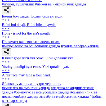
#имкон, тушкунлик
#имкон ва имконсизлик ҳақида
Болни бол дейди, Болни билган ейди.
* * *
Bolni bol deydi, Bolni bilgan yeydi.
* * *
Honey is not for the ass's mouth.
* * *
Понимает как свинья в апельсинах.
#ризқ-насиба ва бенасиблик ҳақида
#фойда ва зарар ҳақида
Юзинг қоралиги уят эмас, Юзи қоралик уят.
* * *
Yuzing qoraligi uyat emas, Yuzi qoralik uyat.
* * *
A fair face may hide a foul heart.
* * *
Яблоко румяное, а внутри червивое.
#яхшилик ва ёмонлик ҳақида
#андиша ва андишасизлик
ҳақида
#ор-номус ва номуссизлик ҳақида
#самимийлик ва
носамимийлик ҳақида
#меъёр ва меъёрсизлик ҳақида
#фойда
ва зарар ҳақида