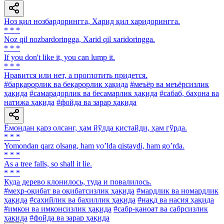
Ноз қил нозбардорингга, Харид қил харидорингга.
* * *
Noz qil nozbardoringga, Xarid qil xaridoringga.
* * *
If you don't like it, you can lump it.
* * *
Нравится или нет, а проглотить придется.
#барқарорлик ва беқарорлик ҳақида
#меъёр ва меъёрсизлик
ҳақида
#самарадорлик ва бесамарлик ҳақида
#сабаб, баҳона ва
натижа ҳақида
#фойда ва зарар ҳақида
Ёмондан қарз олсанг, ҳам йўлда қистайди, ҳам гўрда.
* * *
Yomondan qarz olsang, ham yoʼlda qistaydi, ham goʼrda.
* * *
As a tree falls, so shall it lie.
* * *
Куда дерево клонилось, туда и повалилось.
#меҳр-оқибат ва оқибатсизлик ҳақида
#мардлик ва номардлик
ҳақида
#сахийлик ва бахиллик ҳақида
#нақд ва насия ҳақида
#имкон ва имконсизлик ҳақида
#сабр-қаноат ва сабрсизлик
ҳақида
#фойда ва зарар ҳақида