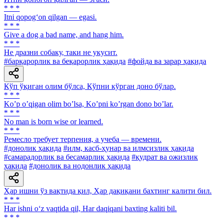
* * *
Itni qopog‘on qilgan — egasi.
* * *
Give a dog a bad name, and hang him.
* * *
He дразни собаку, таки не укусит.
#барқарорлик ва беқарорлик ҳақида
#фойда ва зарар ҳақида
Кўп ўқиган олим бўлса, Кўпни кўрган доно бўлар.
* * *
Koʼp oʼqigan olim boʼlsa, Koʼpni koʼrgan dono boʼlar.
* * *
No man is born wise or learned.
* * *
Ремесло требует терпения, а учеба — времени.
#донолик ҳақида
#илм, касб-ҳунар ва илмсизлик ҳақида
#самарадорлик ва бесамарлик ҳақида
#қудрат ва ожизлик
ҳақида
#донолик ва нодонлик ҳақида
Ҳар ишни ўз вақтида қил, Ҳар дақиқани бахтинг калити бил.
* * *
Har ishni o‘z vaqtida qil, Har daqiqani baxting kaliti bil.
* * *