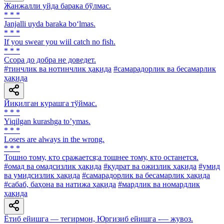
Жанжалли уйда барака бўлмас.
* * *
Janjalli uyda baraka bo‘lmas.
* * *
If you swear you wiil catch no fish.
* * *
Ссора до добра не доведет.
#тинчлик ва нотинчлик ҳақида
#самарадорлик ва бесамарлик
ҳақида
Йиқилган курашга тўймас.
* * *
Yiqilgan kurashga toʼymas.
* * *
Losers are always in the wrong.
* * *
Тошно тому, кто сражается;а тошнее тому, кто останется.
#омад ва омадсизлик ҳақида
#қудрат ва ожизлик ҳақида
#умид
ва умидсизлик ҳақида
#самарадорлик ва бесамарлик ҳақида
#сабаб, баҳона ва натижа ҳақида
#мардлик ва номардлик
ҳақида
Ётиб ейишга — тегирмон, Юргизиб ейишга -— жувоз.