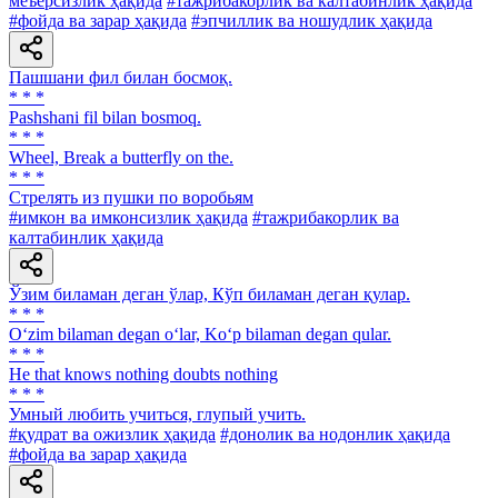
меъёрсизлик ҳақида
#тажрибакорлик ва калтабинлик ҳақида
#фойда ва зарар ҳақида
#эпчиллик ва ношудлик ҳақида
Пашшани фил билан босмоқ.
* * *
Pashshani fil bilan bosmoq.
* * *
Wheel, Break a butterfly on the.
* * *
Стрелять из пушки по воробьям
#имкон ва имконсизлик ҳақида
#тажрибакорлик ва
калтабинлик ҳақида
Ўзим биламан деган ўлар, Кўп биламан деган қулар.
* * *
O‘zim bilaman degan o‘lar, Ko‘p bilaman degan qular.
* * *
He that knows nothing doubts nothing
* * *
Умный любить учиться, глупый учить.
#қудрат ва ожизлик ҳақида
#донолик ва нодонлик ҳақида
#фойда ва зарар ҳақида