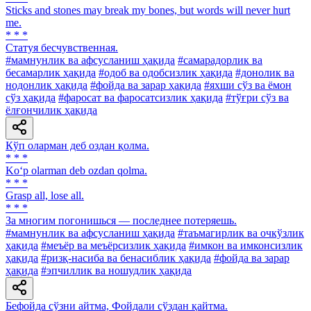
Sticks and stones may break my bones, but words will never hurt
me.
* * *
Статуя бесчувственная.
#мамнунлик ва афсусланиш ҳақида
#самарадорлик ва
бесамарлик ҳақида
#одоб ва одобсизлик ҳақида
#донолик ва
нодонлик ҳақида
#фойда ва зарар ҳақида
#яхши сўз ва ёмон
сўз ҳақида
#фаросат ва фаросатсизлик ҳақида
#тўғри сўз ва
ёлғончилик ҳақида
Кўп оларман деб оздан қолма.
* * *
Ko‘p olarman deb ozdan qolma.
* * *
Grasp all, lose all.
* * *
За многим погонишься — последнее потеряешь.
#мамнунлик ва афсусланиш ҳақида
#таъмагирлик ва очкўзлик
ҳақида
#меъёр ва меъёрсизлик ҳақида
#имкон ва имконсизлик
ҳақида
#ризқ-насиба ва бенасиблик ҳақида
#фойда ва зарар
ҳақида
#эпчиллик ва ношудлик ҳақида
Бефойда сўзни айтма, Фойдали сўздан қайтма.