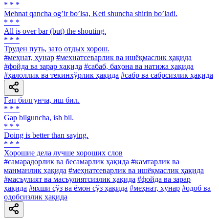
* * *
Mehnat qancha ogʼir boʼlsa, Keti shuncha shirin boʼladi.
* * *
All is over bar (but) the shouting.
* * *
Труден путь, зато отдых хорош.
#меҳнат, ҳунар
#меҳнатсеварлик ва ишёқмаслик ҳақида
#фойда ва зарар ҳақида
#сабаб, баҳона ва натижа ҳақида
#ҳалоллик ва текинхўрлик ҳақида
#сабр ва сабрсизлик ҳақида
Гап билгунча, иш бил.
* * *
Gap bilguncha, ish bil.
* * *
Doing is better than saying.
* * *
Хорошие дела лучше хороших слов
#самарадорлик ва бесамарлик ҳақида
#камтарлик ва
манманлик ҳақида
#меҳнатсеварлик ва ишёқмаслик ҳақида
#масъулият ва масъулиятсизлик ҳақида
#фойда ва зарар
ҳақида
#яхши сўз ва ёмон сўз ҳақида
#меҳнат, ҳунар
#одоб ва
одобсизлик ҳақида