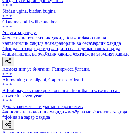
Сиздан угина, биздан бугина.
* * *
Sizdan ugina, bizdan bugina.
* * *
Claw me and I will claw thee.
* * *
Услуга за услугу.
#тенглик ва тенгсизлик ҳақида
#тажрибакорлик ва
калтабинлик ҳақида
#самарадорлик ва бесамарлик ҳақида
#фойда ва зарар ҳақида
#андиша ва андишасизлик ҳақида
#таъмагирлик ва очкўзлик ҳақида
#эҳтиёж ва зарурият ҳақида
Аҳмоқнинг ўз билгани, Гапирмаса ўлгани.
* * *
Ahmoqning o‘z bilgani, Gapirmasa o’lgani.
* * *
A fool may ask more questions in an hour than a wise man can
answer in seven years.
* * *
Дурак завяжет — и умный не развяжет.
#донолик ва нодонлик ҳақида
#меъёр ва меъёрсизлик ҳақида
#фойда ва зарар ҳақида
Бугунги тухум эртанги товуқдан яхши.