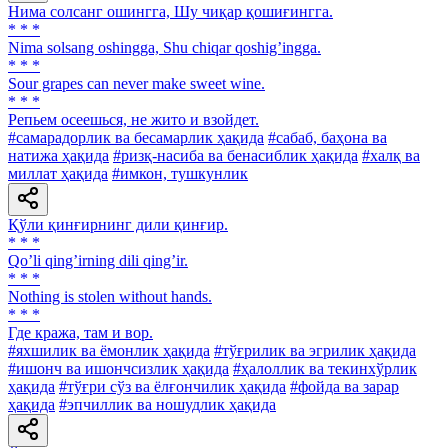
Нима солсанг ошингга, Шу чиқар қошиғингга.
* * *
Nima solsang oshingga, Shu chiqar qoshigʼingga.
* * *
Sour grapes can never make sweet wine.
* * *
Репьем осеешься, не жито и взойдет.
#самарадорлик ва бесамарлик ҳақида
#сабаб, баҳона ва
натижа ҳақида
#ризқ-насиба ва бенасиблик ҳақида
#халқ ва
миллат ҳақида
#имкон, тушкунлик
Қўли қинғирнинг дили қинғир.
* * *
Qoʼli qingʼirning dili qingʼir.
* * *
Nothing is stolen without hands.
* * *
Где кража, там и вор.
#яхшилик ва ёмонлик ҳақида
#тўғрилик ва эгрилик ҳақида
#ишонч ва ишончсизлик ҳақида
#ҳалоллик ва текинхўрлик
ҳақида
#тўғри сўз ва ёлғончилик ҳақида
#фойда ва зарар
ҳақида
#эпчиллик ва ношудлик ҳақида