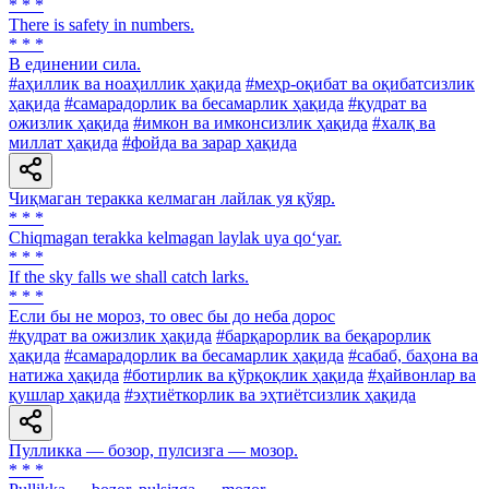
* * *
There is safety in numbers.
* * *
В единении сила.
#аҳиллик ва ноаҳиллик ҳақида
#меҳр-оқибат ва оқибатсизлик
ҳақида
#самарадорлик ва бесамарлик ҳақида
#қудрат ва
ожизлик ҳақида
#имкон ва имконсизлик ҳақида
#халқ ва
миллат ҳақида
#фойда ва зарар ҳақида
Чиқмаган теракка келмаган лайлак уя қўяр.
* * *
Chiqmagan terakka kelmagan laylak uya qo‘yar.
* * *
If the sky falls we shall catch larks.
* * *
Если бы не мороз, то овес бы до неба дорос
#қудрат ва ожизлик ҳақида
#барқарорлик ва беқарорлик
ҳақида
#самарадорлик ва бесамарлик ҳақида
#сабаб, баҳона ва
натижа ҳақида
#ботирлик ва қўрқоқлик ҳақида
#ҳайвонлар ва
қушлар ҳақида
#эҳтиёткорлик ва эҳтиётсизлик ҳақида
Пулликка — бозор, пулсизга — мозор.
* * *