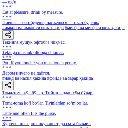
— og‘u.
* * *
Eat at pleasure, drink by measure.
* * *
Поешь — сыт будешь; напьешься — пьян будешь.
#имкон ва имконсизлик ҳақида
#меъёр ва меъёрсизлик ҳақида
Текинга мушук офтобга чиқмас.
* * *
Tekinga mushuk oftobga chiqmas.
* * *
Pot, If you touch / you must touch penny.
* * *
Даром ничего не даётся.
#нақд ва насия ҳақида
#фойда ва зарар ҳақида
Тома-тома кўл бўлар, Тийинлардан сўм бўлар.
* * *
Toma-toma ko‘l bo‘lar, Tiyinlardan so‘m bo‘lar.
* * *
Little and often fills the purse.
* * *
Курочка по зернышку клюет, да сыта бывает.