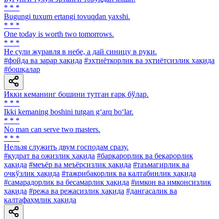
* * *
Bugungi tuxum ertangi tovuqdan yaxshi.
* * *
One today is worth two tomorrows.
* * *
He сули журавля в небе, а дай синицу в руки.
#фойда ва зарар ҳақида
#эҳтиёткорлик ва эҳтиётсизлик ҳақида
#бошқалар
Икки кеманинг бошини тутган ғарқ бўлар.
* * *
Ikki kemaning boshini tutgan g‘arq bo‘lar.
* * *
No man can serve two masters.
* * *
Нельзя служить двум господам сразу.
#қудрат ва ожизлик ҳақида
#барқарорлик ва беқарорлик
ҳақида
#меъёр ва меъёрсизлик ҳақида
#таъмагирлик ва
очкўзлик ҳақида
#тажрибакорлик ва калтабинлик ҳақида
#самарадорлик ва бесамарлик ҳақида
#имкон ва имконсизлик
ҳақида
#режа ва режасизлик ҳақида
#дангасалик ва
калтафаҳмлик ҳақида