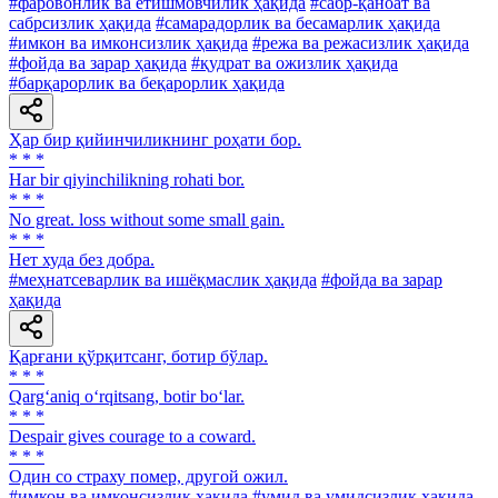
#фаровонлик ва етишмовчилик ҳақида
#сабр-қаноат ва
сабрсизлик ҳақида
#самарадорлик ва бесамарлик ҳақида
#имкон ва имконсизлик ҳақида
#режа ва режасизлик ҳақида
#фойда ва зарар ҳақида
#қудрат ва ожизлик ҳақида
#барқарорлик ва беқарорлик ҳақида
Ҳар бир қийинчиликнинг роҳати бор.
* * *
Har bir qiyinchilikning rohati bor.
* * *
No great. loss without some small gain.
* * *
Нет худа без добра.
#меҳнатсеварлик ва ишёқмаслик ҳақида
#фойда ва зарар
ҳақида
Қарғани қўрқитсанг, ботир бўлар.
* * *
Qarg‘aniq o‘rqitsang, botir bo‘lar.
* * *
Despair gives courage to a coward.
* * *
Один со страху помер, другой ожил.
#имкон ва имконсизлик ҳақида
#умид ва умидсизлик ҳақида