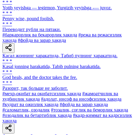
* * *
Yotib yeyishga — tegirmon, Yurgizib yeyishga -— juvoz.
* * *
Penny wise, pound foolish.
* * *
Переводит рубли на пятаки.
#барқарорлик ва беқарорлик ҳақида
#режа ва режасизлик
ҳақида
#фойда ва зарар ҳақида
Касал жоннинг ҳаракатида, Табиб пулнинг ҳаракатида.
* * *
Kasal jonning harakatida, Tabib pulning harakatida.
* * *
God heals, and the doctor takes the fee.
* * *
Разорит, так больше не заболит.
#меҳр-оқибат ва оқибатсизлик ҳақида
#жамоатчилик ва
худбинлик ҳақида
#адолат, инсоф ва инсофсизлик ҳақида
#қудрат ва ожизлик ҳақида
#фойда ва зарар ҳақида
#саломатлик, озодалик
#тозалик, соғлик ва беморлик ҳақида
#озодалик ва бетартиблик ҳақида
#қадр-қиммат ва қадрсизлик
ҳақида