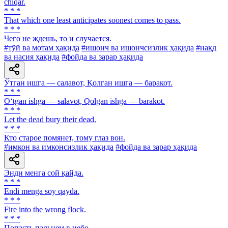
chiqar.
* * *
That which one least anticipates soonest comes to pass.
* * *
Чего не ждешь, то и случается.
#тўй ва мотам ҳақида
#ишонч ва ишончсизлик ҳақида
#нақд
ва насия ҳақида
#фойда ва зарар ҳақида
Ўтган ишга — салавот, Қолган ишга — баракот.
* * *
O‘tgan ishga — salavot, Qolgan ishga — barakot.
* * *
Let the dead bury their dead.
* * *
Кто старое помянет, тому глаз вон.
#имкон ва имконсизлик ҳақида
#фойда ва зарар ҳақида
Энди менга сой қайда.
* * *
Endi menga soy qayda.
* * *
Fire into the wrong flock.
* * *
Попасть пальцем в небо.