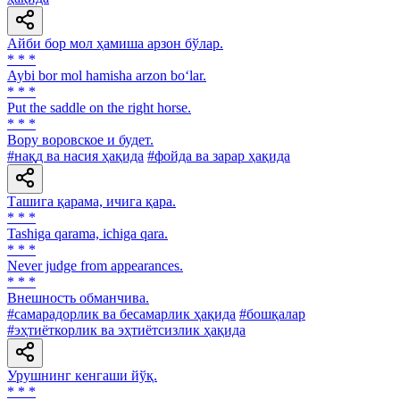
Айби бор мол ҳамиша арзон бўлар.
* * *
Aybi bor mol hamisha arzon bo‘lar.
* * *
Put the saddle on the right horse.
* * *
Вору воровское и будет.
#нақд ва насия ҳақида
#фойда ва зарар ҳақида
Ташига қарама, ичига қара.
* * *
Tashiga qarama, ichiga qara.
* * *
Never judge from appearances.
* * *
Внешность обманчива.
#самарадорлик ва бесамарлик ҳақида
#бошқалар
#эҳтиёткорлик ва эҳтиётсизлик ҳақида
Урушнинг кенгаши йўқ.
* * *