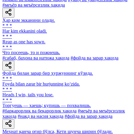
#меъёр ва меъёрсизлик ҳақида
Ҳар ким экканини олади.
* * *
Har kim ekkanini oladi.
* * *
Reap as one has sown.
* * *
Что посеешь, то и пожнешь.
#сабаб, баҳона ва натижа ҳақида
#фойда ва зарар ҳақида
Фойда билан зарар бир ҳуржуннинг кўзида.
* * *
Foyda bilan zarar bir hurjunning ko‘zida.
* * *
Heads I win, tails you lose.
* * *
Торгуешь — хаешь; купишь — похвалишь.
#барқарорлик ва беқарорлик ҳақида
#меъёр ва меъёрсизлик
ҳақида
#нақд ва насия ҳақида
#фойда ва зарар ҳақида
Меҳнат қанча оғир бўлса, Кети шунча ширин бўлади.