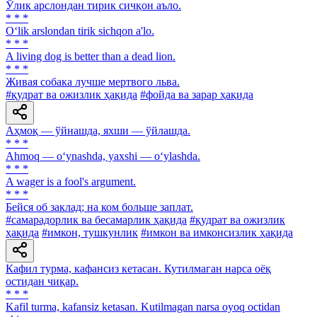
Ўлик арслондан тирик сичқон аъло.
* * *
O‘lik arslondan tirik sichqon a'lo.
* * *
A living dog is better than a dead lion.
* * *
Живая собака лучше мертвого льва.
#қудрат ва ожизлик ҳақида
#фойда ва зарар ҳақида
Аҳмоқ — ўйнашда, яхши — ўйлашда.
* * *
Ahmoq — o‘ynashda, yaxshi — o‘ylashda.
* * *
A wager is a fool's argument.
* * *
Бейся об заклад; на ком больше заплат.
#самарадорлик ва бесамарлик ҳақида
#қудрат ва ожизлик
ҳақида
#имкон, тушкунлик
#имкон ва имконсизлик ҳақида
Кафил турма, кафансиз кетасан. Кутилмаган нарса оёқ
оcтидан чиқар.
* * *
Kafil turma, kafansiz ketasan. Kutilmagan narsa oyoq octidan