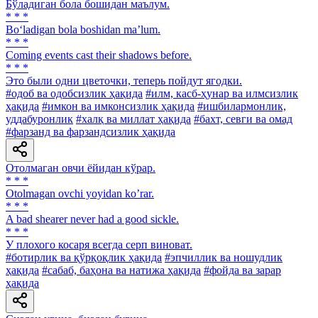
Бўладиган бола бошидан маълум.
* * *
Bo‘ladigan bola boshidan ma’lum.
* * *
Coming events cast their shadows before.
* * *
Это были одни цветочки, теперь пойдут ягодки.
#одоб ва одобсизлик ҳақида
#илм, касб-ҳунар ва илмсизлик
ҳақида
#имкон ва имконсизлик ҳақида
#ишбилармонлик,
уддабуронлик
#халқ ва миллат ҳақида
#бахт, севги ва омад
#фарзанд ва фарзандсизлик ҳақида
Отолмаган овчи ёйидан кўрар.
* * *
Otolmagan ovchi yoyidan koʼrar.
* * *
A bad shearer never had a good sickle.
* * *
У плохого косаря всегда серп виноват.
#ботирлик ва қўрқоқлик ҳақида
#эпчиллик ва ношудлик
ҳақида
#сабаб, баҳона ва натижа ҳақида
#фойда ва зарар
ҳақида