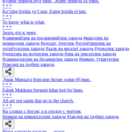
Кўзинг борида йўл тани, Эсинг борида эл тани.
* * *
Ko‘zing borida yo‘l tani, Esing borida el tani.
* * *
To know what is what.
* * *
Знать что к чему.
#самимийлик ва носамимийлик ҳақида
#мардлик ва
номардлик ҳақида
#адолат, тенглик
#эҳтиёткорлик ва
эҳтиётсизлик ҳақида
#халқ ва миллат ҳақида
#донолик ҳақида
#донолик ва нодонлик ҳақида
#эрк ва эрксизлик ҳақида
#самарадорлик ва бесамарлик ҳақида
#имкон, тушкунлик
#тақдир ва тадбир ҳақида
Эшак Маккага боргани билан ҳожи бўлмас.
* * *
Eshak Makkaga borgani bilan hoji bo‘lmas.
* * *
All are not saints that go to the church.
* * *
На словах с богом, а в сердце с чертом.
#имкон ва имконсизлик ҳақида
#тақдир ва тадбир ҳақида
Итни қопоғон қилган — эгаси.