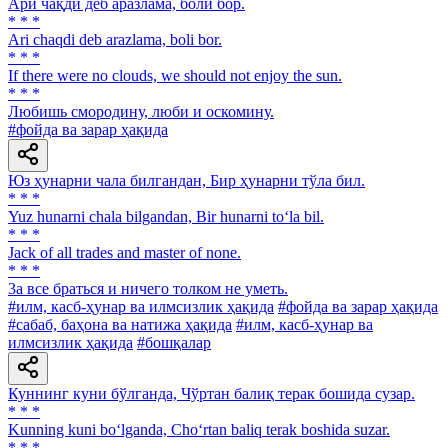
Ари чақди деб аразлама, боли бор.
* * *
Аri chaqdi deb arazlama, boli bor.
* * *
If there were no clouds, we should not enjoy the sun.
* * *
Любишь смородину, люби и оскомину.
#фойда ва зарар ҳақида
Юз ҳунарни чала билгандан, Бир ҳунарни тўла бил.
* * *
Yuz hunarni chala bilgandan, Bir hunarni to‘la bil.
* * *
Jack of all trades and master of none.
* * *
3a все браться и ничего толком не уметь.
#илм, касб-ҳунар ва илмсизлик ҳақида
#фойда ва зарар ҳақида
#сабаб, баҳона ва натижа ҳақида
#илм, касб-ҳунар ва
илмсизлик ҳақида
#бошқалар
Куннинг куни бўлганда, Чўртан балиқ терак бошида сузар.
* * *
Kunning kuni bo‘lganda, Cho‘rtan baliq terak boshida suzar.
* * *