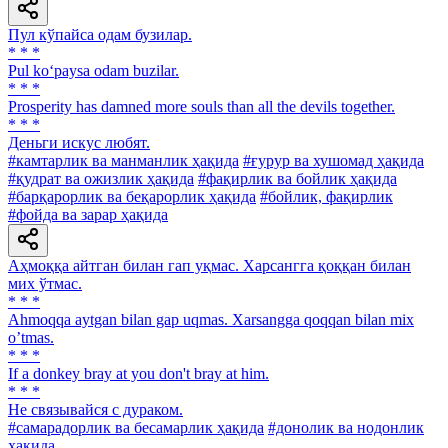
Пул кўпайса одам бузилар.
* * *
Pul ko‘paysa odam buzilar.
* * *
Prosperity has damned more souls than all the devils together.
* * *
Деньги искус любят.
#камтарлик ва манманлик ҳақида
#ғурур ва хушомад ҳақида
#қудрат ва ожизлик ҳақида
#фақирлик ва бойлик ҳақида
#барқарорлик ва беқарорлик ҳақида
#бойлик, фақирлик
#фойда ва зарар ҳақида
Аҳмоққа айтган билан гап уқмас. Харсангга қоққан билан
мих ўтмас.
* * *
Аhmoqqa aytgan bilan gap uqmas. Xarsangga qoqqan bilan mix
oʼtmas.
* * *
If a donkey bray at you don't bray at him.
* * *
He связывайся с дураком.
#самарадорлик ва бесамарлик ҳақида
#донолик ва нодонлик
ҳақида