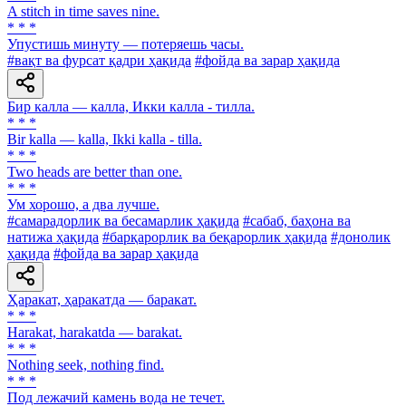
A stitch in time saves nine.
* * *
Упустишь минуту — потеряешь часы.
#вақт ва фурсат қадри ҳақида
#фойда ва зарар ҳақида
Бир калла — калла, Икки калла - тилла.
* * *
Bir kalla — kalla, Ikki kalla - tilla.
* * *
Two heads are better than one.
* * *
Ум хорошо, а два лучше.
#самарадорлик ва бесамарлик ҳақида
#сабаб, баҳона ва
натижа ҳақида
#барқарорлик ва беқарорлик ҳақида
#донолик
ҳақида
#фойда ва зарар ҳақида
Ҳаракат, ҳаракатда — баракат.
* * *
Harakat, harakatda — barakat.
* * *
Nothing seek, nothing find.
* * *
Под лежачий камень вода не течет.