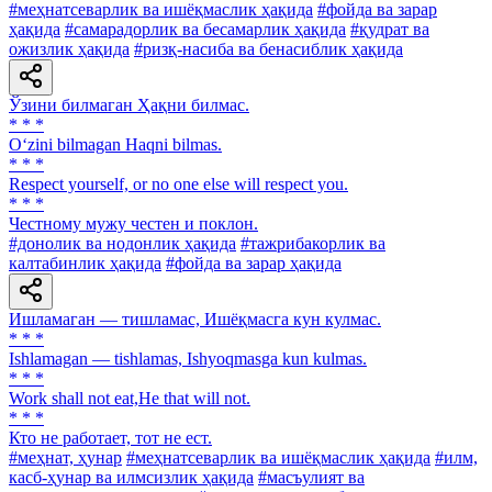
#меҳнатсеварлик ва ишёқмаслик ҳақида
#фойда ва зарар
ҳақида
#самарадорлик ва бесамарлик ҳақида
#қудрат ва
ожизлик ҳақида
#ризқ-насиба ва бенасиблик ҳақида
Ўзини билмаган Ҳақни билмас.
* * *
O‘zini bilmagan Haqni bilmas.
* * *
Respect yourself, or no one else will respect you.
* * *
Честному мужу честен и поклон.
#донолик ва нодонлик ҳақида
#тажрибакорлик ва
калтабинлик ҳақида
#фойда ва зарар ҳақида
Ишламаган — тишламас, Ишёқмасга кун кулмас.
* * *
Ishlamagan — tishlamas, Ishyoqmasga kun kulmas.
* * *
Work shall not eat,He that will not.
* * *
Кто не работает, тот не ест.
#меҳнат, ҳунар
#меҳнатсеварлик ва ишёқмаслик ҳақида
#илм,
касб-ҳунар ва илмсизлик ҳақида
#масъулият ва