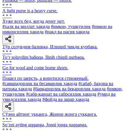
Pullikka — bozor, pulsizga — mozor.
* * *
A light purse is a heavy curse.
* * *
Хуже всех бед, когда денег нет.
#халқ ва миллат ҳақида
#имкон, тушкунлик
#имкон ва
имконсизлик ҳақида
#нақд ва насия ҳақида
Тўр солувдим балиққа, Илиниб чиқди қурбақа.
* * *
To‘r soluvdim baliqqa, Ilinib chiqdi qurbaqa.
* * *
Go for wool and come home shorn.
* * *
Пошел по шерсть, а воротился стриженый.
#самарадорлик ва бесамарлик ҳақида
#сабаб, баҳона ва
натижа ҳақида
#барқарорлик ва беқарорлик ҳақида
#имкон,
тушкунлик
#сабр-қаноат ва сабрсизлик ҳақида
#умид ва
умидсизлик ҳақида
#фойда ва зарар ҳақида
Сўзни айтинг уққанга, Жонни жонга суққанга.
* * *
So‘zni ayting uqqanga, Jonni jonga suqqanga.
* * *