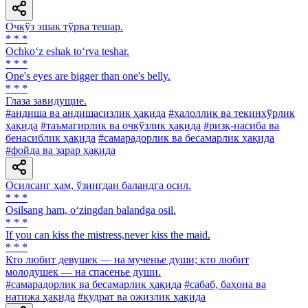
Очкўз эшак тўрва тешар.
* * *
Ochko‘z eshak to‘rva teshar.
* * *
One's eyes are bigger than one's belly.
* * *
Глаза завидущие.
#андиша ва андишасизлик ҳақида
#ҳалоллик ва текинхўрлик
ҳақида
#таъмагирлик ва очкўзлик ҳақида
#ризқ-насиба ва
бенасиблик ҳақида
#самарадорлик ва бесамарлик ҳақида
#фойда ва зарар ҳақида
Осилсанг ҳам, ўзингдан баландга осил.
* * *
Osilsang ham, o‘zingdan balandga osil.
* * *
If you can kiss the mistress,never kiss the maid.
* * *
Кто любит девушек — на мученье души; кто любит
молодушек — на спасенье души.
#самарадорлик ва бесамарлик ҳақида
#сабаб, баҳона ва
натижа ҳақида
#қудрат ва ожизлик ҳақида