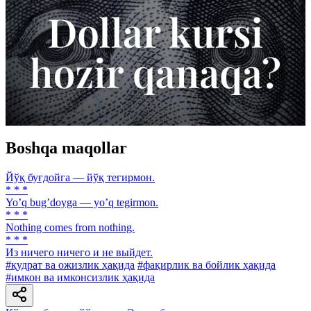
Boshqa maqollar
Йўқ буғдойга — йўқ тегирмон.
* * *
Yoʼq bugʼdoyga — yoʼq tegirmon.
* * *
Nothing comes from nothing.
* * *
Из ничего ничего и не выйдет.
#қудрат ва ожизлик ҳақида
#фақирлик ва бойлик ҳақида
#имкон ва имконсизлик ҳақида