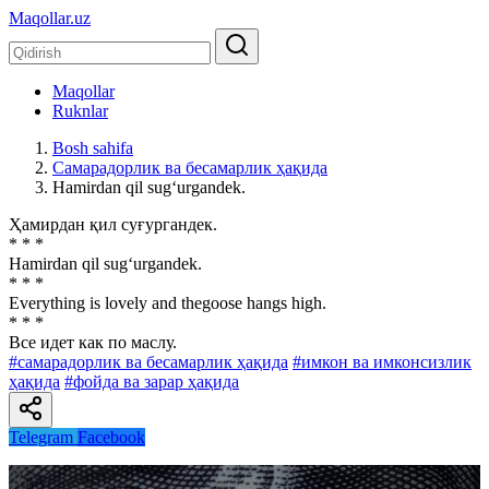
Maqollar.uz
Maqollar
Ruknlar
Bosh sahifa
Самарадорлик ва бесамарлик ҳақида
Hamirdan qil sug‘urgandek.
Ҳамирдан қил суғургандек.
* * *
Hamirdan qil sug‘urgandek.
* * *
Everything is lovely and thegoose hangs high.
* * *
Все идет как по маслу.
#самарадорлик ва бесамарлик ҳақида
#имкон ва имконсизлик
ҳақида
#фойда ва зарар ҳақида
Telegram
Facebook