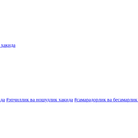
 ҳақида
ида
#эпчиллик ва ношудлик ҳақида
#самарадорлик ва бесамарлик