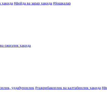
а ҳақида
#фойда ва зарар ҳақида
#бошқалар
 ва ожизлик ҳақида
нлик, уддабуронлик
#тажрибакорлик ва калтабинлик ҳақида
#фо