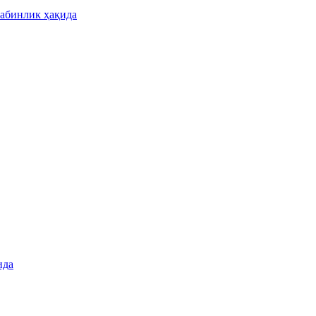
табинлик ҳақида
ида