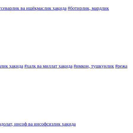
тсеварлик ва ишёқмаслик ҳақида
#ботирлик, мардлик
злик ҳақида
#халқ ва миллат ҳақида
#имкон, тушкунлик
#режа
адолат, инсоф ва инсофсизлик ҳақида