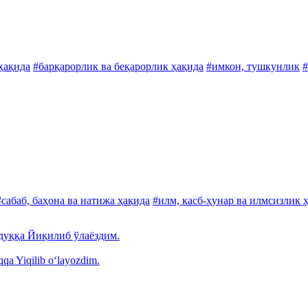
 ҳақида
#барқарорлик ва беқарорлик ҳақида
#имкон, тушкунлик
#
#сабаб, баҳона ва натижа ҳақида
#илм, касб-ҳунар ва илмсизлик 
дуққа Йиқилиб ўлаёздим.
qa Yiqilib o‘layozdim.