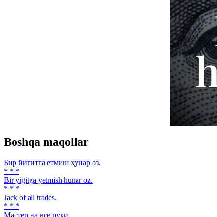
Boshqa maqollar
Бир йигитга етмиш ҳунар оз.
* * *
Bir yigitga yetmish hunar oz.
* * *
Jack of all trades.
* * *
Мастер на все руки.