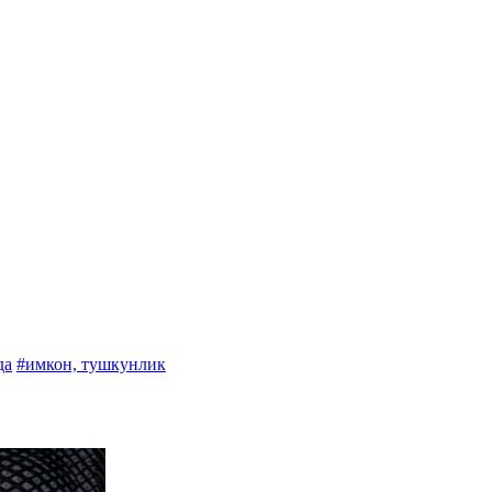
да
#имкон, тушкунлик