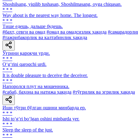
Shoshilsang, yiqilib tushasan, Shoshilmasang, oyga chiqasan.
* * *
Way about is the nearest way home. The longest.
* * *
Тише едешь, дальше будешь.
#бахт, севги ва омад
#омад ва омадсизлик ҳақида
#самарадорлик
#тажрибакорлик ва калтабинлик ҳақида
Ўғрини қароқчи урди.
* * *
O‘g‘rini qaroqchi urdi.
* * *
It is double pleasure to deceive the deceiver.
* * *
Напоролся плут на мошенника.
#сабаб, баҳона ва натижа ҳақида
#тўғрилик ва эгрилик ҳақида
Иши тўғри бўлган ошини минбарда ер.
* * *
Ishi to‘g‘ri bo‘lgan oshini minbarda yer.
* * *
Sleep the sleep of the just.
* * *