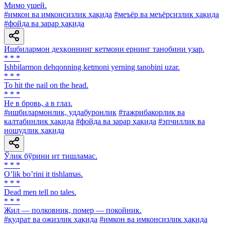
Мимо ушей.
#имкон ва имконсизлик ҳақида
#меъёр ва меъёрсизлик ҳақида
#фойда ва зарар ҳақида
Ишбилармон деҳқоннинг кетмони ернинг танобини узар.
* * *
Ishbilarmon dehqonning ketmoni yerning tanobini uzar.
* * *
To hit the nail on the head.
* * *
Нe в бровь, а в глаз.
#ишбилармонлик, уддабуронлик
#тажрибакорлик ва
калтабинлик ҳақида
#фойда ва зарар ҳақида
#эпчиллик ва
ношудлик ҳақида
Ўлик бўрини ит тишламас.
* * *
Oʼlik boʼrini it tishlamas.
* * *
Dead men tell no tales.
* * *
Жил — полковник, помер — покойник.
#қудрат ва ожизлик ҳақида
#имкон ва имконсизлик ҳақида