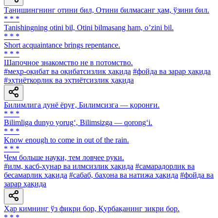
Танишингнинг отини бил, Отини билмасанг ҳам, ўзини бил.
* * *
Tanishingning otini bil, Otini bilmasang ham, oʼzini bil.
* * *
Short acquaintance brings repentance.
* * *
Шапочное знакомство не в потомство.
#меҳр-оқибат ва оқибатсизлик ҳақида
#фойда ва зарар ҳақида
#эҳтиёткорлик ва эҳтиётсизлик ҳақида
Билимлига дунё ёруғ, Билимсизга — қоронғи.
* * *
Bilimliga dunyo yorug‘, Bilimsizga — qorong‘i.
* * *
Know enough to come in out of the rain.
* * *
Чем больше науки, тем ловчее руки.
#илм, касб-ҳунар ва илмсизлик ҳақида
#самарадорлик ва
бесамарлик ҳақида
#сабаб, баҳона ва натижа ҳақида
#фойда ва
зарар ҳақида
Ҳар кимнинг ўз фикри бор, Қурбақанинг зикри бор.
* * *