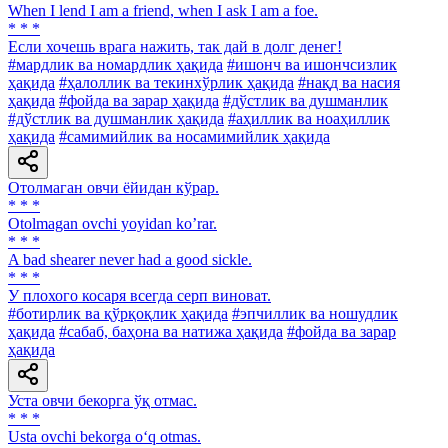
When I lend I am a friend, when I ask I am a foe.
* * *
Если хочешь врага нажить, так дай в долг денег!
#мардлик ва номардлик ҳақида
#ишонч ва ишончсизлик
ҳақида
#ҳалоллик ва текинхўрлик ҳақида
#нақд ва насия
ҳақида
#фойда ва зарар ҳақида
#дўстлик ва душманлик
#дўстлик ва душманлик ҳақида
#аҳиллик ва ноаҳиллик
ҳақида
#самимийлик ва носамимийлик ҳақида
Отолмаган овчи ёйидан кўрар.
* * *
Otolmagan ovchi yoyidan koʼrar.
* * *
A bad shearer never had a good sickle.
* * *
У плохого косаря всегда серп виноват.
#ботирлик ва қўрқоқлик ҳақида
#эпчиллик ва ношудлик
ҳақида
#сабаб, баҳона ва натижа ҳақида
#фойда ва зарар
ҳақида
Уста овчи бекорга ўқ отмас.
* * *
Usta ovchi bekorga o‘q otmas.