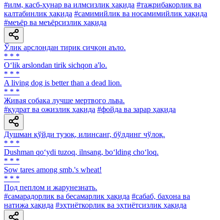
#илм, касб-ҳунар ва илмсизлик ҳақида
#тажрибакорлик ва
калтабинлик ҳақида
#самимийлик ва носамимийлик ҳақида
#меъёр ва меъёрсизлик ҳақида
Ўлик арслондан тирик сичқон аъло.
* * *
O‘lik arslondan tirik sichqon a'lo.
* * *
A living dog is better than a dead lion.
* * *
Живая собака лучше мертвого льва.
#қудрат ва ожизлик ҳақида
#фойда ва зарар ҳақида
Душман қўйди тузоқ, илинсанг, бўлдинг чўлоқ.
* * *
Dushman qo‘ydi tuzoq, ilnsang, bo‘lding cho‘loq.
* * *
Sow tares among smb.'s wheat!
* * *
Под пеплом и жарунезнать.
#самарадорлик ва бесамарлик ҳақида
#сабаб, баҳона ва
натижа ҳақида
#эҳтиёткорлик ва эҳтиётсизлик ҳақида