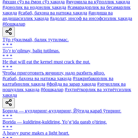
#яхши сўз ва ёмон сўз ҳақида
#муомила ва қўполлик ҳақида
#донолик ва нодонлик ҳақида
#самарадорлик ва бесамарлик
ҳақида
#сабаб, баҳона ва натижа ҳақида
#андиша ва
андишасизлик ҳақида
#адолат, инсоф ва инсофсизлик ҳақида
#бошқалар
Тўр тўқилмай, балиқ тутилмас.
* * *
To‘r to‘qilmay, baliq tutilmas.
* * *
He that will eat the kernel must crack the nut.
* * *
Чтобы приготовить яичницу, надо разбить яйцо.
#сабаб, баҳона ва натижа ҳақида
#тажрибакорлик ва
калтабинлик ҳақида
#фойда ва зарар ҳақида
#эпчиллик ва
ношудлик ҳақида
#бошқалар
#эҳтиёткорлик ва эҳтиётсизлик
ҳақида
Борида — кулдиринг-кулдиринг, Йўғида қараб ўтиринг.
* * *
Borida — kuldiring-kuldiring, Yo‘g‘ida qarab о'tiring.
* * *
A heavy purse makes a light heart.