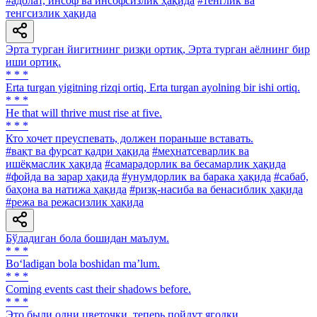
#адолат, инсоф ва инсофсизлик ҳақида
#тенглик ва
тенгсизлик ҳақида
Эрта турган йигитнинг ризқи ортиқ, Эрта турган аёлнинг бир
иши ортиқ.
* * *
Erta turgan yigitning rizqi ortiq, Erta turgan ayolning bir ishi ortiq.
* * *
He that will thrive must rise at five.
* * *
Кто хочет преуспевать, должен пораньше вставать.
#вақт ва фурсат қадри ҳақида
#меҳнатсеварлик ва
ишёқмаслик ҳақида
#самарадорлик ва бесамарлик ҳақида
#фойда ва зарар ҳақида
#унумдорлик ва барака ҳақида
#сабаб,
баҳона ва натижа ҳақида
#ризқ-насиба ва бенасиблик ҳақида
#режа ва режасизлик ҳақида
Бўладиган бола бошидан маълум.
* * *
Bo‘ladigan bola boshidan ma’lum.
* * *
Coming events cast their shadows before.
* * *
Это были одни цветочки, теперь пойдут ягодки.