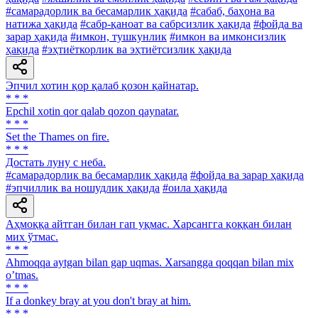
#самарадорлик ва бесамарлик ҳақида
#сабаб, баҳона ва
натижа ҳақида
#сабр-қаноат ва сабрсизлик ҳақида
#фойда ва
зарар ҳақида
#имкон, тушкунлик
#имкон ва имконсизлик
ҳақида
#эҳтиёткорлик ва эҳтиётсизлик ҳақида
Эпчил хотин қор қалаб қозон қайнатар.
* * *
Epchil xotin qor qalab qozon qaynatar.
* * *
Set the Thames on fire.
* * *
Достать луну с неба.
#самарадорлик ва бесамарлик ҳақида
#фойда ва зарар ҳақида
#эпчиллик ва ношудлик ҳақида
#оила ҳақида
Аҳмоққа айтган билан гап уқмас. Харсангга қоққан билан
мих ўтмас.
* * *
Аhmoqqa aytgan bilan gap uqmas. Xarsangga qoqqan bilan mix
oʼtmas.
* * *
If a donkey bray at you don't bray at him.
* * *