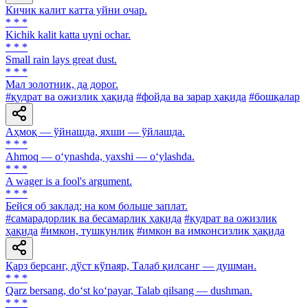
Кичик калит катта уйни очар.
* * *
Kichik kalit katta uyni ochar.
* * *
Small rain lays great dust.
* * *
Мал золотник, да дорог.
#қудрат ва ожизлик ҳақида
#фойда ва зарар ҳақида
#бошқалар
Аҳмоқ — ўйнашда, яхши — ўйлашда.
* * *
Ahmoq — o‘ynashda, yaxshi — o‘ylashda.
* * *
A wager is a fool's argument.
* * *
Бейся об заклад; на ком больше заплат.
#самарадорлик ва бесамарлик ҳақида
#қудрат ва ожизлик
ҳақида
#имкон, тушкунлик
#имкон ва имконсизлик ҳақида
Қарз берсанг, дўст кўпаяр, Талаб қилсанг — душман.
* * *
Qarz bersang, do‘st ko‘payar, Talab qilsang — dushman.
* * *