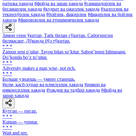
натижа ҳақида
#фойда ва зарар ҳақида
#самарадорлик ва
бесамарлик ҳақида
#қудрат ва ожизлик ҳақида
#ҳалоллик ва
текинхўрлик ҳақида
#бойлик, фақирлик
#фақирлик ва бойлик
ҳақида
#фаровонлик ва етишмовчилик ҳақида
Замон сени ўқитар, Таёқ билан сўкитар. Сабоғингни
билмасанг, Дўконда бўз тўқитар.
* * *
Zamon seni oʼqitar, Tayoq bilan soʼkitar. Sabogʼingni bilmasang,
Doʼkonda boʼz toʼqitar.
* * *
Adversity makes a man wise, not rich.
* * *
Больше узнаешь — умнее станешь.
#илм, касб-ҳунар ва илмсизлик ҳақида
#имкон ва
имконсизлик ҳақида
#тақдир ва тадбир ҳақида
#фойда ва
зарар ҳақида
Кутган — енгар.
* * *
Kutgan — yengar.
* * *
Wait and see.