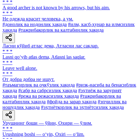
* * *
A good archer is not known by his arrows, but his aim.
* * *
He одежда красит человека, а ум.
#донолик ва нодонлик ҳақида
#илм, касб-ҳунар ва илмсизлик
ҳақида
#тажрибакорлик ва калтабинлик ҳақида
Ласни қўйиб атлас дема, Атласни лас сақлар.
* * *
Lasni qo‘yib atlas dema, Atlasni las saqlar.
* * *
Leave well alone.
* * *
От добра добра не ищут.
#таъмагирлик ва очкўзлик ҳақида
#ризқ-насиба ва бенасиблик
ҳақида
#сабр ва сабрсизлик ҳақида
#эҳтиёж ва зарурият
ҳақида
#режа ва режасизлик ҳақида
#тажрибакорлик ва
калтабинлик ҳақида
#фойда ва зарар ҳақида
#эпчиллик ва
ношудлик ҳақида
#эҳтиёткорлик ва эҳтиётсизлик ҳақида
Урушнинг боши — ўйин, Охири — ўлим.
* * *
Urushning boshi — o‘yin, Oxiri — o‘lim.