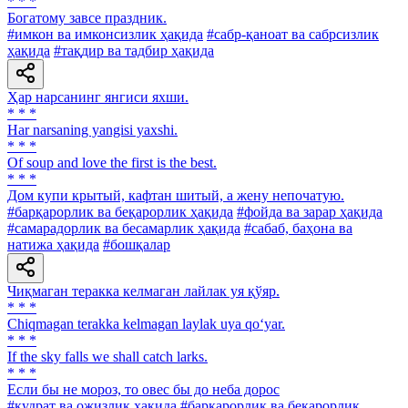
* * *
Богатому завсе праздник.
#имкон ва имконсизлик ҳақида
#сабр-қаноат ва сабрсизлик
ҳақида
#тақдир ва тадбир ҳақида
Ҳар нарсанинг янгиси яхши.
* * *
Har narsaning yangisi yaxshi.
* * *
Of soup and love the first is the best.
* * *
Дом купи крытый, кафтан шитый, а жену непочатую.
#барқарорлик ва беқарорлик ҳақида
#фойда ва зарар ҳақида
#самарадорлик ва бесамарлик ҳақида
#сабаб, баҳона ва
натижа ҳақида
#бошқалар
Чиқмаган теракка келмаган лайлак уя қўяр.
* * *
Chiqmagan terakka kelmagan laylak uya qo‘yar.
* * *
If the sky falls we shall catch larks.
* * *
Если бы не мороз, то овес бы до неба дорос
#қудрат ва ожизлик ҳақида
#барқарорлик ва беқарорлик