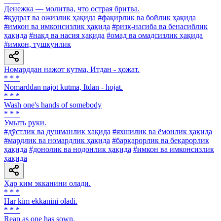
Денежка — молитва, что острая бритва.
#қудрат ва ожизлик ҳақида
#фақирлик ва бойлик ҳақида
#имкон ва имконсизлик ҳақида
#ризқ-насиба ва бенасиблик
ҳақида
#нақд ва насия ҳақида
#омад ва омадсизлик ҳақида
#имкон, тушкунлик
Номарддан нажот кутма, Итдан - ҳожат.
* * *
Nomarddan najot kutma, Itdan - hojat.
* * *
Wash one's hands of somebody
* * *
Умыть руки.
#дўстлик ва душманлик ҳақида
#яхшилик ва ёмонлик ҳақида
#мардлик ва номардлик ҳақида
#барқарорлик ва беқарорлик
ҳақида
#донолик ва нодонлик ҳақида
#имкон ва имконсизлик
ҳақида
Ҳар ким экканини олади.
* * *
Har kim ekkanini oladi.
* * *
Reap as one has sown.