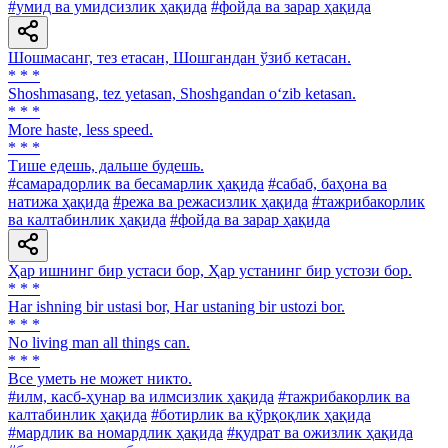
#умид ва умидсизлик ҳақида
#фойда ва зарар ҳақида
Шошмасанг, тез етасан, Шошгандан ўзиб кетасан.
* * *
Shoshmasang, tez yetasan, Shoshgandan o‘zib ketasan.
* * *
More haste, less speed.
* * *
Тише едешь, дальше будешь.
#самарадорлик ва бесамарлик ҳақида
#сабаб, баҳона ва
натижа ҳақида
#режа ва режасизлик ҳақида
#тажрибакорлик
ва калтабинлик ҳақида
#фойда ва зарар ҳақида
Ҳар ишнинг бир устаси бор, Ҳар устанинг бир устози бор.
* * *
Har ishning bir ustasi bor, Har ustaning bir ustozi bor.
* * *
No living man all things can.
* * *
Все уметь не может никто.
#илм, касб-ҳунар ва илмсизлик ҳақида
#тажрибакорлик ва
калтабинлик ҳақида
#ботирлик ва қўрқоқлик ҳақида
#мардлик ва номардлик ҳақида
#қудрат ва ожизлик ҳақида