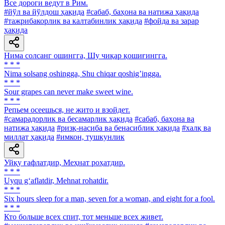
Все дороги ведут в Рим.
#йўл ва йўлдош ҳақида
#сабаб, баҳона ва натижа ҳақида
#тажрибакорлик ва калтабинлик ҳақида
#фойда ва зарар
ҳақида
Нима солсанг ошингга, Шу чиқар қошиғингга.
* * *
Nima solsang oshingga, Shu chiqar qoshigʼingga.
* * *
Sour grapes can never make sweet wine.
* * *
Репьем осеешься, не жито и взойдет.
#самарадорлик ва бесамарлик ҳақида
#сабаб, баҳона ва
натижа ҳақида
#ризқ-насиба ва бенасиблик ҳақида
#халқ ва
миллат ҳақида
#имкон, тушкунлик
Уйқу ғафлатдир, Меҳнат роҳатдир.
* * *
Uyqu g‘aflatdir, Mehnat rohatdir.
* * *
Six hours sleep for a man, seven for a woman, and eight for a fool.
* * *
Кто больше всех спит, тот меньше всех живет.