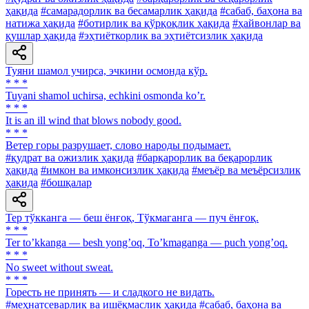
ҳақида
#самарадорлик ва бесамарлик ҳақида
#сабаб, баҳона ва
натижа ҳақида
#ботирлик ва қўрқоқлик ҳақида
#ҳайвонлар ва
қушлар ҳақида
#эҳтиёткорлик ва эҳтиётсизлик ҳақида
Туяни шамол учирса, эчкини осмонда кўр.
* * *
Tuyani shamol uchirsa, echkini osmonda koʼr.
* * *
It is an ill wind that blows nobody good.
* * *
Ветер горы разрушает, слово народы подымает.
#қудрат ва ожизлик ҳақида
#барқарорлик ва беқарорлик
ҳақида
#имкон ва имконсизлик ҳақида
#меъёр ва меъёрсизлик
ҳақида
#бошқалар
Тер тўкканга — беш ёнғоқ, Тўкмаганга — пуч ёнғоқ.
* * *
Ter toʼkkanga — besh yongʼoq, Toʼkmaganga — puch yongʼoq.
* * *
No sweet without sweat.
* * *
Горесть не принять — и сладкого не видать.
#меҳнатсеварлик ва ишёқмаслик ҳақида
#сабаб, баҳона ва