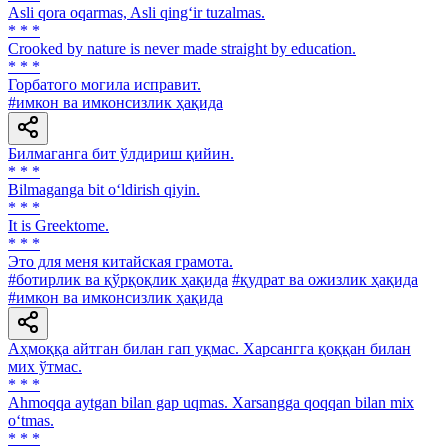
Asli qora oqarmas, Asli qing‘ir tuzalmas.
* * *
Crooked by nature is never made straight by education.
* * *
Горбатого могила исправит.
#имкон ва имконсизлик ҳақида
Билмаганга бит ўлдириш қийин.
* * *
Bilmaganga bit o‘ldirish qiyin.
* * *
It is Greektome.
* * *
Это для меня китайская грамота.
#ботирлик ва қўрқоқлик ҳақида
#қудрат ва ожизлик ҳақида
#имкон ва имконсизлик ҳақида
Аҳмоққа айтган билан гап уқмас. Харсангга қоққан билан
мих ўтмас.
* * *
Ahmoqqa aytgan bilan gap uqmas. Xarsangga qoqqan bilan mix
o‘tmas.
* * *