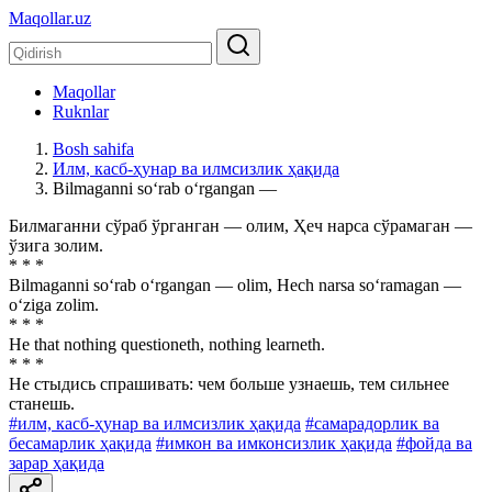
Maqollar.uz
Maqollar
Ruknlar
Bosh sahifa
Илм, касб-ҳунар ва илмсизлик ҳақида
Bilmaganni so‘rab o‘rgangan —
Билмаганни сўраб ўрганган — олим, Ҳеч нарса сўрамаган —
ўзига золим.
* * *
Bilmaganni so‘rab o‘rgangan — olim, Hech narsa so‘ramagan —
o‘ziga zolim.
* * *
He that nothing questioneth, nothing learneth.
* * *
He стыдись спрашивать: чем больше узнаешь, тем сильнее
станешь.
#илм, касб-ҳунар ва илмсизлик ҳақида
#самарадорлик ва
бесамарлик ҳақида
#имкон ва имконсизлик ҳақида
#фойда ва
зарар ҳақида