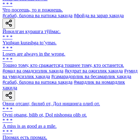
* * *
Что посеешь, то и пожнешь.
#сабаб, баҳона ва натижа ҳақида
#фойда ва зарар ҳақида
Йиқилган курашга тўймас.
* * *
Yiqilgan kurashga toʼymas.
* * *
Losers are always in the wrong.
* * *
Тошно тому, кто сражается;а тошнее тому, кто останется.
#омад ва омадсизлик ҳақида
#қудрат ва ожизлик ҳақида
#умид
ва умидсизлик ҳақида
#самарадорлик ва бесамарлик ҳақида
#сабаб, баҳона ва натижа ҳақида
#мардлик ва номардлик
ҳақида
Овни отсанг, билиб от, Дол нишонга олиб от.
* * *
Ovni otsang, bilib ot, Dol nishonga olib ot.
* * *
A miss is as good as a mile.
* * *
Промах есть промах.