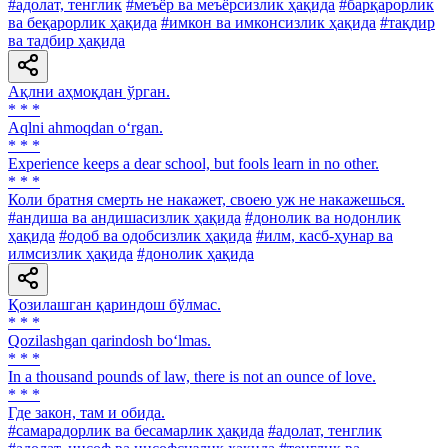
#адолат, тенглик
#меъёр ва меъёрсизлик ҳақида
#барқарорлик
ва беқарорлик ҳақида
#имкон ва имконсизлик ҳақида
#тақдир
ва тадбир ҳақида
Ақлни аҳмоқдан ўрган.
* * *
Aqlni ahmoqdan o‘rgan.
* * *
Experience keeps a dear school, but fools learn in no other.
* * *
Коли братня смерть не накажет, своею уж не накажешься.
#андиша ва андишасизлик ҳақида
#донолик ва нодонлик
ҳақида
#одоб ва одобсизлик ҳақида
#илм, касб-ҳунар ва
илмсизлик ҳақида
#донолик ҳақида
Қозилашган қариндош бўлмас.
* * *
Qozilashgan qarindosh bo‘lmas.
* * *
In a thousand pounds of law, there is not an ounce of love.
* * *
Где закон, там и обида.
#самарадорлик ва бесамарлик ҳақида
#адолат, тенглик