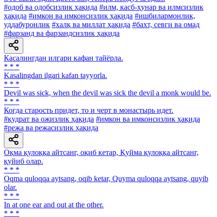
#одоб ва одобсизлик ҳақида
#илм, касб-ҳунар ва илмсизлик
ҳақида
#имкон ва имконсизлик ҳақида
#ишбилармонлик,
уддабуронлик
#халқ ва миллат ҳақида
#бахт, севги ва омад
#фарзанд ва фарзандсизлик ҳақида
Касалингдан илгари кафан тайёрла.
* * *
Kasalingdan ilgari kafan tayyorla.
* * *
Devil was sick, when the devil was sick the devil a monk would be.
* * *
Когда старость придет, то и черт в монастырь идет.
#қудрат ва ожизлик ҳақида
#имкон ва имконсизлик ҳақида
#режа ва режасизлик ҳақида
Оқма қулоққа айтсанг, оқиб кетар, Қуйма қулоққа айтсанг,
қуйиб олар.
* * *
Oqma quloqqa aytsang, oqib ketar, Quyma quloqqa aytsang, quyib
olar.
* * *
In at one ear and out at the other.
* * *