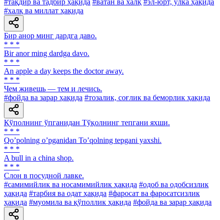
#тақдир ва тадбир ҳақида
#ватан ва халқ
#эл-юрт, ўлка ҳақида
#халқ ва миллат ҳақида
Бир анор минг дардга даво.
* * *
Bir anor ming dardga davo.
* * *
An apple a day keeps the doctor away.
* * *
Чем живешь — тем и лечись.
#фойда ва зарар ҳақида
#тозалик, соғлик ва беморлик ҳақида
Қўполнинг ўпганидан Тўқолнинг тепгани яхши.
* * *
Qoʼpolning oʼpganidan Toʼqolning tepgani yaxshi.
* * *
A bull in a china shop.
* * *
Слон в посудной лавке.
#самимийлик ва носамимийлик ҳақида
#одоб ва одобсизлик
ҳақида
#тарбия ва одат ҳақида
#фаросат ва фаросатсизлик
ҳақида
#муомила ва қўполлик ҳақида
#фойда ва зарар ҳақида