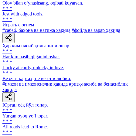
Olov bilan o‘ynashsang, oqibati kuyarsan.
* * *
Jest with edged tools.
* * *
Играть с огнем
#сабаб, баҳона ва натижа ҳақида
#фойда ва зарар ҳақида
Ҳар ким насиб қилганини ошар.
* * *
Har kim nasib qilganini oshar.
* * *
Lucky at cards, unlucky in love.
* * *
Везет в картах, не везет в любви.
#имкон ва имконсизлик ҳақида
#ризқ-насиба ва бенасиблик
ҳақида
Юрган оёқ йўл топар.
* * *
Yurgan oyoq yo‘l topar.
* * *
All roads lead to Rome.
* * *