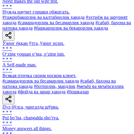
Need makes the old wife trot.
* * *
Нужда научит горшки обжигать.
#тажрибакорлик ва калтабинлик ҳақида
#эҳтиёж ва зарурият
ҳақида
#самарадорлик ва бесамарлик ҳақида
#сабаб, баҳона ва
натижа ҳақида
#барқарорлик ва беқарорлик ҳақида
Ўзинг ёққан ўтга, ўзинг исин.
* * *
O‘zing yoqqan o‘tga, o‘zing isin.
* * *
A Self-made man.
* * *
Всякая птичка своим носком клюет.
#самарадорлик ва бесамарлик ҳақида
#сабаб, баҳона ва
натижа ҳақида
#ботирлик, мардлик
#меъёр ва меъёрсизлик
ҳақида
#фойда ва зарар ҳақида
#бошқалар
Пул бўлса, чангалда шўрва.
* * *
Pul boʼlsa, changalda shoʼrva.
* * *
Money answers all things.
* * *