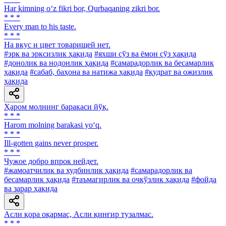
Har kimning o‘z fikri bor, Qurbaqaning zikri bor.
* * *
Every man to his taste.
* * *
На вкус и цвет товарищей нет.
#эрк ва эрксизлик ҳақида
#яхши сўз ва ёмон сўз ҳақида
#донолик ва нодонлик ҳақида
#самарадорлик ва бесамарлик
ҳақида
#сабаб, баҳона ва натижа ҳақида
#қудрат ва ожизлик
ҳақида
Ҳаром молнинг баракаси йўқ.
* * *
Harom molning barakasi yo‘q.
* * *
Ill-gotten gains never prosper.
* * *
Чужое добро впрок нейдет.
#жамоатчилик ва худбинлик ҳақида
#самарадорлик ва
бесамарлик ҳақида
#таъмагирлик ва очкўзлик ҳақида
#фойда
ва зарар ҳақида
Асли қора оқармас, Асли қинғир тузалмас.
* * *