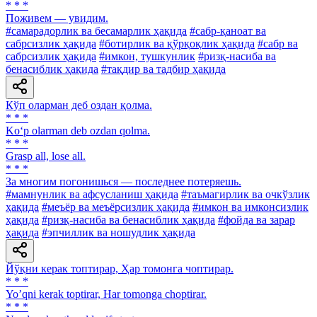
* * *
Поживем — увидим.
#самарадорлик ва бесамарлик ҳақида
#сабр-қаноат ва
сабрсизлик ҳақида
#ботирлик ва қўрқоқлик ҳақида
#сабр ва
сабрсизлик ҳақида
#имкон, тушкунлик
#ризқ-насиба ва
бенасиблик ҳақида
#тақдир ва тадбир ҳақида
Кўп оларман деб оздан қолма.
* * *
Ko‘p olarman deb ozdan qolma.
* * *
Grasp all, lose all.
* * *
За многим погонишься — последнее потеряешь.
#мамнунлик ва афсусланиш ҳақида
#таъмагирлик ва очкўзлик
ҳақида
#меъёр ва меъёрсизлик ҳақида
#имкон ва имконсизлик
ҳақида
#ризқ-насиба ва бенасиблик ҳақида
#фойда ва зарар
ҳақида
#эпчиллик ва ношудлик ҳақида
Йўқни керак топтирар, Ҳар томонга чоптирар.
* * *
Yoʼqni kerak toptirar, Har tomonga choptirar.
* * *