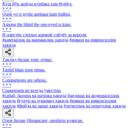
Қуш йўқ жойда қурбақа ҳам булбул.
* * *
Qush yo‘q joyda qurbaqa ham bulbul.
* * *
Among the blind the one-eyed is king.
* * *
В царстве слепых кривой сойдёт за короля.
#камтарлик ва манманлик ҳақида
#имкон ва имконсизлик
ҳақида
Тақлид билан тонг отмас.
* * *
Taqlid bilan tong otmas.
* * *
Comparisons are odious.
* * *
Сравнения не всегда уместны
#сабаб, баҳона ва натижа ҳақида
#андиша ва андишасизлик
ҳақида
#ғурур ва хушомад ҳақида
#имкон ва имконсизлик
ҳақида
#фойда ва зарар ҳақида
#эпчиллик ва ношудлик ҳақида
Олов билан ўйнашсанг, оқибати куярсан.
* * *