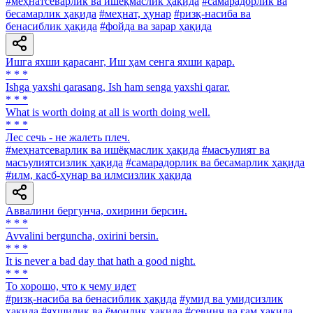
#меҳнатсеварлик ва ишёқмаслик ҳақида
#самарадорлик ва
бесамарлик ҳақида
#меҳнат, ҳунар
#ризқ-насиба ва
бенасиблик ҳақида
#фойда ва зарар ҳақида
Ишга яхши қарасанг, Иш ҳам сенга яхши қарар.
* * *
Ishga yaxshi qarasang, Ish ham senga yaxshi qarar.
* * *
What is worth doing at all is worth doing well.
* * *
Лес сечь - не жалеть плеч.
#меҳнатсеварлик ва ишёқмаслик ҳақида
#масъулият ва
масъулиятсизлик ҳақида
#самарадорлик ва бесамарлик ҳақида
#илм, касб-ҳунар ва илмсизлик ҳақида
Аввалини бергунча, охирини берсин.
* * *
Avvalini berguncha, oxirini bersin.
* * *
It is never a bad day that hath a good night.
* * *
To хорошо, что к чему идет
#ризқ-насиба ва бенасиблик ҳақида
#умид ва умидсизлик
ҳақида
#яхшилик ва ёмонлик ҳақида
#севинч ва ғам ҳақида