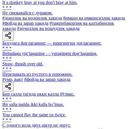
If a donkey bray at you don't bray at him.
* * *
He связывайся с дураком.
#донолик ва нодонлик ҳақида
#имкон ва имконсизлик ҳақида
#фойда ва зарар ҳақида
#тажрибакорлик ва калтабинлик
ҳақида
#эпчиллик ва ношудлик ҳақида
Беҳудага йиғлаганинг — юрагингни доғлаганинг.
* * *
Behudaga yig‘laganing — yuragingni dog‘laganing.
* * *
Straw, thrash over old.
* * *
Переливать из пустого в порожнее.
#умр, вақт
#фойда ва зарар ҳақида
Бир салла тагида икки калла бўлмас.
* * *
Bir salla tagida ikki kalla boʼlmas.
* * *
You cannot flay the same ox twice.
* * *
С одного вола двух шкур не дерут.