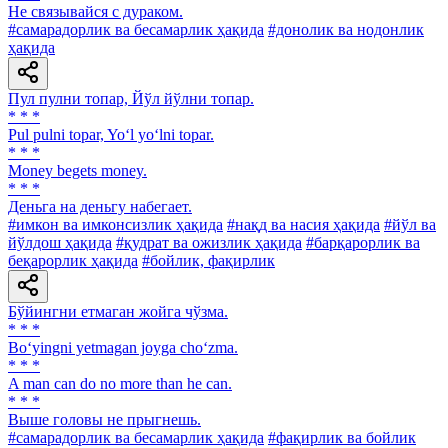
He связывайся с дураком.
#самарадорлик ва бесамарлик ҳақида
#донолик ва нодонлик
ҳақида
Пул пулни топар, Йўл йўлни топар.
* * *
Pul pulni topar, Yo‘l yo‘lni topar.
* * *
Money begets money.
* * *
Деньга на деньгу набегает.
#имкон ва имконсизлик ҳақида
#нақд ва насия ҳақида
#йўл ва
йўлдош ҳақида
#қудрат ва ожизлик ҳақида
#барқарорлик ва
беқарорлик ҳақида
#бойлик, фақирлик
Бўйингни етмаган жойга чўзма.
* * *
Bo‘yingni yetmagan joyga cho‘zma.
* * *
A man can do no more than he can.
* * *
Выше головы не прыгнешь.
#самарадорлик ва бесамарлик ҳақида
#фақирлик ва бойлик