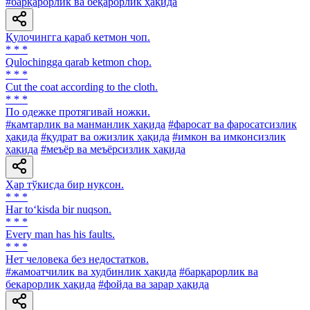
#барқарорлик ва беқарорлик ҳақида
Қулочингга қараб кетмон чоп.
* * *
Qulochingga qarab ketmon chop.
* * *
Cut the coat according to the cloth.
* * *
По одежке протягивай ножки.
#камтарлик ва манманлик ҳақида
#фаросат ва фаросатсизлик
ҳақида
#қудрат ва ожизлик ҳақида
#имкон ва имконсизлик
ҳақида
#меъёр ва меъёрсизлик ҳақида
Ҳар тўкисда бир нуқсон.
* * *
Har to‘kisda bir nuqson.
* * *
Every man has his faults.
* * *
Нет человека без недостатков.
#жамоатчилик ва худбинлик ҳақида
#барқарорлик ва
беқарорлик ҳақида
#фойда ва зарар ҳақида