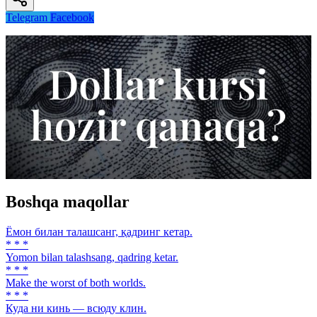
Telegram
Facebook
Boshqa maqollar
Ёмон билан талашсанг, қадринг кетар.
* * *
Yomon bilan talashsang, qadring ketar.
* * *
Make the worst of both worlds.
* * *
Куда ни кинь — всюду клин.