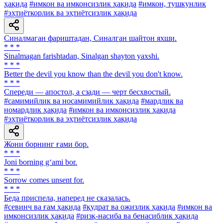
ҳақида
#имкон ва имконсизлик ҳақида
#имкон, тушкунлик
#эҳтиёткорлик ва эҳтиётсизлик ҳақида
Синалмаган фариштадан, Синалган шайтон яхши.
* * *
Sinalmagan farishtadan, Sinalgan shayton yaxshi.
* * *
Better the devil you know than the devil you don't know.
* * *
Спереди — апостол, а сзади — черт бесхвостый.
#самимийлик ва носамимийлик ҳақида
#мардлик ва
номардлик ҳақида
#имкон ва имконсизлик ҳақида
#эҳтиёткорлик ва эҳтиётсизлик ҳақида
Жони борнинг ғами бор.
* * *
Joni borning g‘ami bor.
* * *
Sorrow comes unsent for.
* * *
Беда приспела, наперед не сказалась.
#севинч ва ғам ҳақида
#қудрат ва ожизлик ҳақида
#имкон ва
имконсизлик ҳақида
#ризқ-насиба ва бенасиблик ҳақида