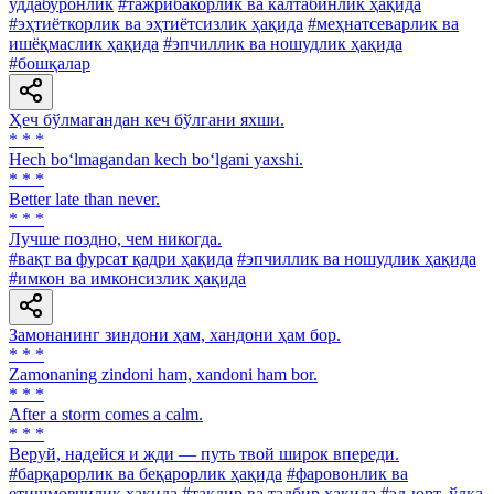
уддабуронлик
#тажрибакорлик ва калтабинлик ҳақида
#эҳтиёткорлик ва эҳтиётсизлик ҳақида
#меҳнатсеварлик ва
ишёқмаслик ҳақида
#эпчиллик ва ношудлик ҳақида
#бошқалар
Ҳеч бўлмагандан кеч бўлгани яхши.
* * *
Hech bo‘lmagandan kech bo‘lgani yaxshi.
* * *
Better late than never.
* * *
Лучше поздно, чем никогда.
#вақт ва фурсат қадри ҳақида
#эпчиллик ва ношудлик ҳақида
#имкон ва имконсизлик ҳақида
Замонанинг зиндони ҳам, хандони ҳам бор.
* * *
Zamonaning zindoni ham, xandoni ham bor.
* * *
After a storm comes a calm.
* * *
Веруй, надейся и жди — путь твой широк впереди.
#барқарорлик ва беқарорлик ҳақида
#фаровонлик ва
етишмовчилик ҳақида
#тақдир ва тадбир ҳақида
#эл-юрт, ўлка