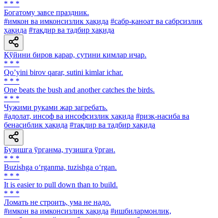
* * *
Богатому завсе праздник.
#имкон ва имконсизлик ҳақида
#сабр-қаноат ва сабрсизлик
ҳақида
#тақдир ва тадбир ҳақида
Қўйини биров қарар, сутини кимлар ичар.
* * *
Qoʼyini birov qarar, sutini kimlar ichar.
* * *
One beats the bush and another catches the birds.
* * *
Чужими руками жар загребать.
#адолат, инсоф ва инсофсизлик ҳақида
#ризқ-насиба ва
бенасиблик ҳақида
#тақдир ва тадбир ҳақида
Бузишга ўрганма, тузишга ўрган.
* * *
Buzishga o‘rganma, tuzishga o‘rgan.
* * *
It is easier to pull down than to build.
* * *
Ломать не строить, ума не надо.
#имкон ва имконсизлик ҳақида
#ишбилармонлик,