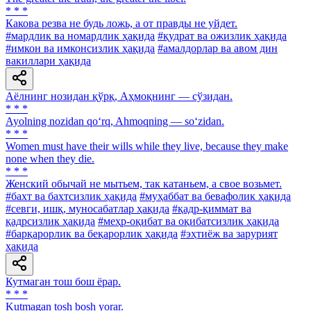
* * *
Какова резва не будь ложь, а от правды не уйдет.
#мардлик ва номардлик ҳақида
#қудрат ва ожизлик ҳақида
#имкон ва имконсизлик ҳақида
#амалдорлар ва авом дин
вакиллари ҳақида
Аёлнинг нозидан қўрқ, Аҳмоқнинг — сўзидан.
* * *
Ayolning nozidan qo‘rq, Ahmoqning — so‘zidan.
* * *
Women must have their wills while they live, because they make
none when they die.
* * *
Женский обычай не мытьем, так катаньем, а свое возьмет.
#бахт ва бахтсизлик ҳақида
#муҳаббат ва бевафолик ҳақида
#севги, ишқ, муносабатлар ҳақида
#қадр-қиммат ва
қадрсизлик ҳақида
#меҳр-оқибат ва оқибатсизлик ҳақида
#барқарорлик ва беқарорлик ҳақида
#эҳтиёж ва зарурият
ҳақида
Кутмаган тош бош ёрар.
* * *
Kutmagan tosh bosh yorar.