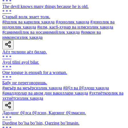
* * *
The devil knows many things because he is old.
* * *
Старый волк знает толк.
#ёшлик ва қарилик ҳақида
#донолик ҳақида
#донолик ва
нодонлик ҳақида
#илм, касб-ҳунар ва илмсизлик ҳақида
#самимийлик ва носамимийлик ҳақида
#имкон ва
имконсизлик ҳақида
Аёл тилини аёл билар.
* * *
Ayol tilini ayol bilar.
* * *
One tongue is enough for a woman.
* * *
Бабу не переговоришь.
#меъёр ва меъёрсизлик ҳақида
#йўл ва йўлдош ҳақида
#амалдорлар ва авом дин вакиллари ҳақида
#эҳтиёткорлик ва
эҳтиётсизлик ҳақида
Дардинг бўлса бўлсин, Қарзинг бўлмасин.
* * *
Darding boʼlsa boʼlsin, Qarzing boʼlmasin.