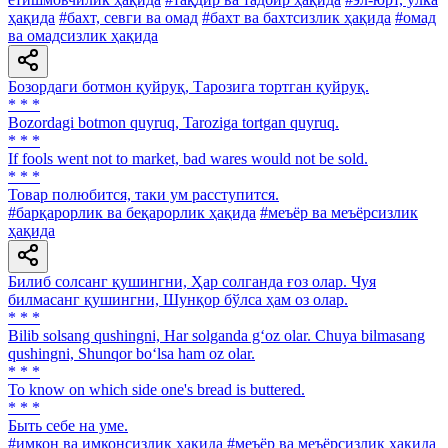
ҳақида
#бахт, севги ва омад
#бахт ва бахтсизлик ҳақида
#омад
ва омадсизлик ҳақида
Бозордаги ботмон қуйруқ, Тарозига тортган қуйруқ.
* * *
Bozordagi botmon quyruq, Taroziga tortgan quyruq.
* * *
If fools went not to market, bad wares would not be sold.
* * *
Товар полюбится, таки ум расступится.
#барқарорлик ва беқарорлик ҳақида
#меъёр ва меъёрсизлик
ҳақида
Билиб солсанг қушингни, Ҳар солганда ғоз олар. Чуя
билмасанг қушингни, Шунқор бўлса ҳам оз олар.
* * *
Bilib solsang qushingni, Har solganda g‘oz olar. Chuya bilmasang
qushingni, Shunqor bo‘lsa ham oz olar.
* * *
To know on which side one's bread is buttered.
* * *
Быть себе на уме.
#имкон ва имконсизлик ҳақида
#меъёр ва меъёрсизлик ҳақида