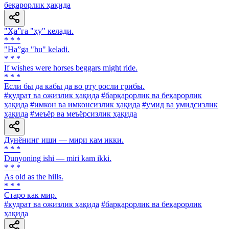
беқарорлик ҳақида
"Ҳа”га "ҳу" келади.
* * *
"Ha”ga "hu" keladi.
* * *
If wishes were horses beggars might ride.
* * *
Если бы да кабы да во рту росли грибы.
#қудрат ва ожизлик ҳақида
#барқарорлик ва беқарорлик
ҳақида
#имкон ва имконсизлик ҳақида
#умид ва умидсизлик
ҳақида
#меъёр ва меъёрсизлик ҳақида
Дунёнинг иши — мири кам икки.
* * *
Dunyoning ishi — miri kam ikki.
* * *
As old as the hills.
* * *
Старо как мир.
#қудрат ва ожизлик ҳақида
#барқарорлик ва беқарорлик
ҳақида