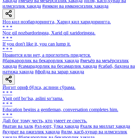
ҳақида
#меъёр ва меъёрсизлик ҳақида
#илм, касб-ҳунар ва
илмсизлик ҳақида
#имкон ва имконсизлик ҳақида
Ноз қил нозбардорингга, Харид қил харидорингга.
* * *
Noz qil nozbardoringga, Xarid qil xaridoringga.
* * *
If you don't like it, you can lump it.
* * *
Нравится или нет, а проглотить придется.
#барқарорлик ва беқарорлик ҳақида
#меъёр ва меъёрсизлик
ҳақида
#самарадорлик ва бесамарлик ҳақида
#сабаб, баҳона ва
натижа ҳақида
#фойда ва зарар ҳақида
Йигит ориф бўлса, аслини сўрама.
* * *
Yigit orif bo‘lsa, aslini so‘rama.
* * *
Education begins a gentleman, conversation completes him.
* * *
Дай бог тому честь, кто умеет ее снесть.
#ватан ва халқ
#эл-юрт, ўлка ҳақида
#халқ ва миллат ҳақида
#қудрат ва ожизлик ҳақида
#илм, касб-ҳунар ва илмсизлик
ҳақида
#барқарорлик ва беқарорлик ҳақида