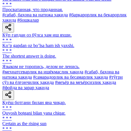
* * *
Просватанная, что проданная.
#сабаб, баҳона ва натижа ҳақида
#барқарорлик ва беқарорлик
ҳақида
#бошқалар
Кўп гапдан оз бўлса ҳам иш яхши.
* * *
Koʼp gapdan oz boʼlsa ham ish yaxshi.
* * *
The shortest answer is doing.
* * *
Языком не торопись, делом не ленись.
#меҳнатсеварлик ва ишёқмаслик ҳақида
#сабаб, баҳона ва
натижа ҳақида
#самарадорлик ва бесамарлик ҳақида
#тўғри
сўз ва ёлғончилик ҳақида
#меъёр ва меъёрсизлик ҳақида
#фойда ва зарар ҳақида
Қуёш ботгани билан яна чиқар.
* * *
Quyosh botgani bilan yana chiqar.
* * *
Certain as the rising sun
* * *