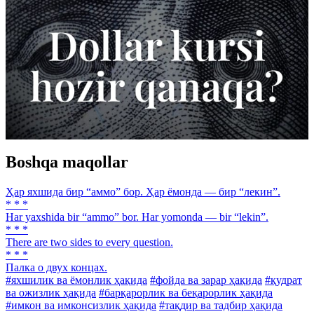
Boshqa maqollar
Ҳар яхшида бир “аммо” бор. Ҳар ёмонда — бир “лекин”.
* * *
Har yaxshida bir “ammo” bor. Har yomonda — bir “lekin”.
* * *
There are two sides to every question.
* * *
Палка о двух концах.
#яхшилик ва ёмонлик ҳақида
#фойда ва зарар ҳақида
#қудрат
ва ожизлик ҳақида
#барқарорлик ва беқарорлик ҳақида
#имкон ва имконсизлик ҳақида
#тақдир ва тадбир ҳақида