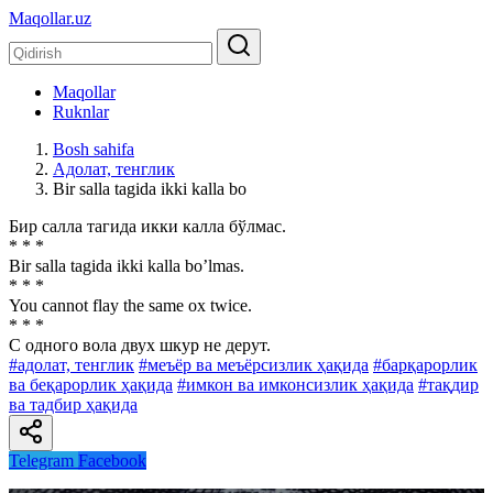
Maqollar.uz
Maqollar
Ruknlar
Bosh sahifa
Адолат, тенглик
Bir salla tagida ikki kalla bo
Бир салла тагида икки калла бўлмас.
* * *
Bir salla tagida ikki kalla boʼlmas.
* * *
You cannot flay the same ox twice.
* * *
С одного вола двух шкур не дерут.
#адолат, тенглик
#меъёр ва меъёрсизлик ҳақида
#барқарорлик
ва беқарорлик ҳақида
#имкон ва имконсизлик ҳақида
#тақдир
ва тадбир ҳақида
Telegram
Facebook