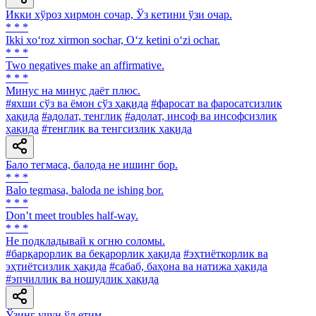
Икки хўроз хирмон сочар, Ўз кетини ўзи очар.
* * *
Ikki xo‘roz xirmon sochar, O‘z ketini o‘zi ochar.
* * *
Two negatives make an affirmative.
* * *
Минус на минус даёт плюс.
#яхши сўз ва ёмон сўз ҳақида
#фаросат ва фаросатсизлик
ҳақида
#адолат, тенглик
#адолат, инсоф ва инсофсизлик
ҳақида
#тенглик ва тенгсизлик ҳақида
Бало тегмаса, балода не ишинг бор.
* * *
Balo tegmasa, baloda ne ishing bor.
* * *
Don’t meet troubles half-way.
* * *
He подкладывай к огню соломы.
#барқарорлик ва беқарорлик ҳақида
#эҳтиёткорлик ва
эҳтиётсизлик ҳақида
#сабаб, баҳона ва натижа ҳақида
#эпчиллик ва ношудлик ҳақида
Ўзинг учун ўл етим.