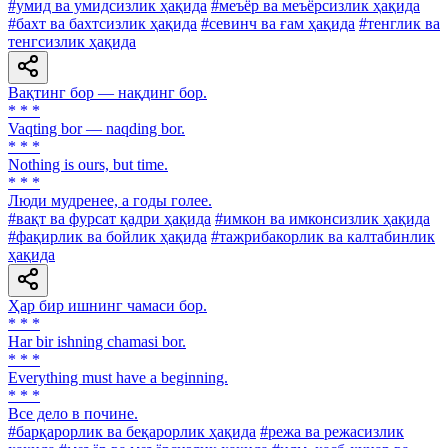
#умид ва умидсизлик ҳақида
#меъёр ва меъёрсизлик ҳақида
#бахт ва бахтсизлик ҳақида
#севинч ва ғам ҳақида
#тенглик ва
тенгсизлик ҳақида
Вақтинг бор — нақдинг бор.
* * *
Vaqting bor — naqding bor.
* * *
Nothing is ours, but time.
* * *
Люди мудренее, a годы голее.
#вақт ва фурсат қадри ҳақида
#имкон ва имконсизлик ҳақида
#фақирлик ва бойлик ҳақида
#тажрибакорлик ва калтабинлик
ҳақида
Ҳар бир ишнинг чамаси бор.
* * *
Har bir ishning chamasi bor.
* * *
Everything must have a beginning.
* * *
Все дело в почине.
#барқарорлик ва беқарорлик ҳақида
#режа ва режасизлик