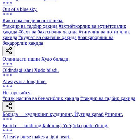
* * *
Out of a blue sky.
* * *
Как гром среди ясного неба.
#тақдир ва тадбир ҳақида
#эҳтиёткорлик ва эҳтиётсизлик
ҳақида
#бахт ва бахтсизлик ҳақида
#тинчлик ва нотинчлик
ҳақида
#қудрат ва ожизлик ҳақида
#барқарорлик ва
беқарорлик ҳақида
Олдиндаги ишни Худо билади.
* * *
Oldindagi ishni Xudo biladi.
* * *
Always is а long time.
* * *
He зарекайся.
#ризқ-насиба ва бенасиблик ҳақида
#тақдир ва тадбир ҳақида
Борида — кулдиринг-кулдиринг, Йўғида қараб ўтиринг.
* * *
Borida — kuldiring-kuldiring, Yo‘g‘ida qarab о'tiring.
* * *
A heavy purse makes a light heart.