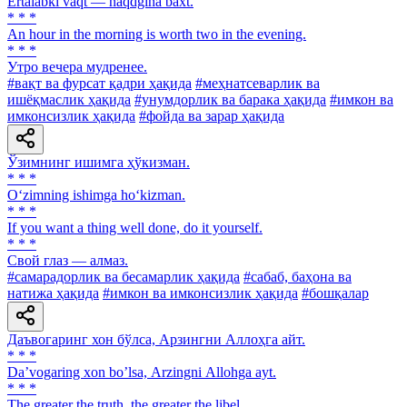
Ertalabki vaqt — naqdgina baxt.
* * *
An hour in the morning is worth two in the evening.
* * *
Утро вечера мудренее.
#вақт ва фурсат қадри ҳақида
#меҳнатсеварлик ва
ишёқмаслик ҳақида
#унумдорлик ва барака ҳақида
#имкон ва
имконсизлик ҳақида
#фойда ва зарар ҳақида
Ўзимнинг ишимга ҳўкизман.
* * *
O‘zimning ishimga ho‘kizman.
* * *
If you want a thing well done, do it yourself.
* * *
Свой глаз — алмаз.
#самарадорлик ва бесамарлик ҳақида
#сабаб, баҳона ва
натижа ҳақида
#имкон ва имконсизлик ҳақида
#бошқалар
Даъвогаринг хон бўлса, Арзингни Аллоҳга айт.
* * *
Daʼvogaring xon boʼlsa, Аrzingni Аllohga ayt.
* * *
The greater the truth, the greater the libel.