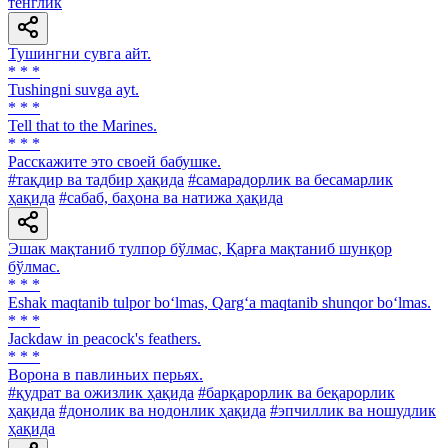
тенглик
Тушингни сувга айт.
* * *
Tushingni suvga ayt.
* * *
Tell that to the Marines.
* * *
Расскажите это своей бабушке.
#тақдир ва тадбир ҳақида
#самарадорлик ва бесамарлик
ҳақида
#сабаб, баҳона ва натижа ҳақида
Эшак мақтаниб тулпор бўлмас, Қарға мақтаниб шунқор
бўлмас.
* * *
Eshak maqtanib tulpor bo‘lmas, Qarg‘a maqtanib shunqor bo‘lmas.
* * *
Jackdaw in peacock's feathers.
* * *
Ворона в павлиньих перьях.
#қудрат ва ожизлик ҳақида
#барқарорлик ва беқарорлик
ҳақида
#донолик ва нодонлик ҳақида
#эпчиллик ва ношудлик
ҳақида