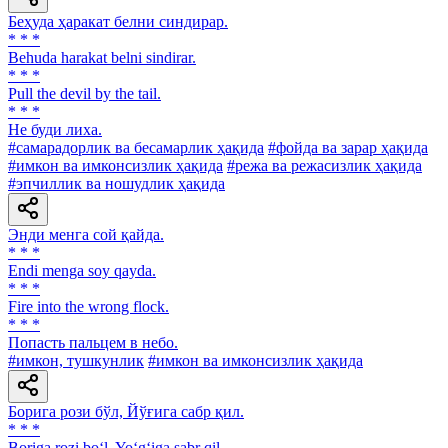
Беҳуда ҳаракат белни синдирар.
* * *
Behuda harakat belni sindirar.
* * *
Pull the devil by the tail.
* * *
He буди лиха.
#самарадорлик ва бесамарлик ҳақида
#фойда ва зарар ҳақида
#имкон ва имконсизлик ҳақида
#режа ва режасизлик ҳақида
#эпчиллик ва ношудлик ҳақида
Энди менга сой қайда.
* * *
Endi menga soy qayda.
* * *
Fire into the wrong flock.
* * *
Попасть пальцем в небо.
#имкон, тушкунлик
#имкон ва имконсизлик ҳақида
Борига рози бўл, Йўғига сабр қил.
* * *
Boriga rozi bo‘l, Yo‘g‘iga sabr qil.