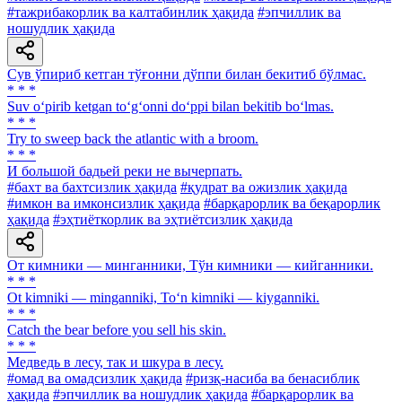
#тажрибакорлик ва калтабинлик ҳақида
#эпчиллик ва
ношудлик ҳақида
Сув ўпириб кетган тўғонни дўппи билан бекитиб бўлмас.
* * *
Suv o‘pirib ketgan to‘g‘onni do‘ppi bilan bekitib bo‘lmas.
* * *
Try to sweep back the atlantic with a broom.
* * *
И большой бадьей реки не вычерпать.
#бахт ва бахтсизлик ҳақида
#қудрат ва ожизлик ҳақида
#имкон ва имконсизлик ҳақида
#барқарорлик ва беқарорлик
ҳақида
#эҳтиёткорлик ва эҳтиётсизлик ҳақида
От кимники — минганники, Тўн кимники — кийганники.
* * *
Ot kimniki — minganniki, To‘n kimniki — kiyganniki.
* * *
Catch the bear before you sell his skin.
* * *
Медведь в лесу, так и шкура в лесу.
#омад ва омадсизлик ҳақида
#ризқ-насиба ва бенасиблик
ҳақида
#эпчиллик ва ношудлик ҳақида
#барқарорлик ва