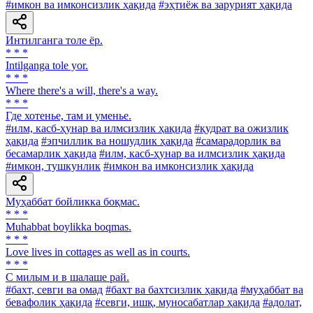
#имкон ва имконсизлик ҳақида
#эҳтиёж ва зарурият ҳақида
Интилганга толе ёр.
* * *
Intilganga tole yor.
* * *
Where there's a will, there's a way.
* * *
Где хотенье, там и уменье.
#илм, касб-ҳунар ва илмсизлик ҳақида
#қудрат ва ожизлик
ҳақида
#эпчиллик ва ношудлик ҳақида
#самарадорлик ва
бесамарлик ҳақида
#илм, касб-ҳунар ва илмсизлик ҳақида
#имкон, тушкунлик
#имкон ва имконсизлик ҳақида
Муҳаббат бойликка боқмас.
* * *
Muhabbat boylikka boqmas.
* * *
Love lives in cottages as well as in courts.
* * *
С милым и в шалаше рай.
#бахт, севги ва омад
#бахт ва бахтсизлик ҳақида
#муҳаббат ва
бевафолик ҳақида
#севги, ишқ, муносабатлар ҳақида
#адолат,