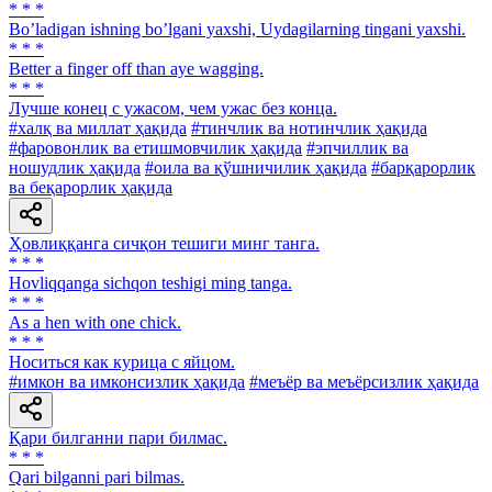
* * *
Boʼladigan ishning boʼlgani yaxshi, Uydagilarning tingani yaxshi.
* * *
Better a finger off than aye wagging.
* * *
Лучше конец с ужасом, чем ужас без конца.
#халқ ва миллат ҳақида
#тинчлик ва нотинчлик ҳақида
#фаровонлик ва етишмовчилик ҳақида
#эпчиллик ва
ношудлик ҳақида
#оила ва қўшничилик ҳақида
#барқарорлик
ва беқарорлик ҳақида
Ҳовлиққанга сичқон тешиги минг танга.
* * *
Hovliqqanga sichqon teshigi ming tanga.
* * *
As a hen with one chick.
* * *
Носиться как курица с яйцом.
#имкон ва имконсизлик ҳақида
#меъёр ва меъёрсизлик ҳақида
Қари билганни пари билмас.
* * *
Qari bilganni pari bilmas.