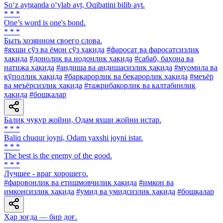
So‘z aytganda o‘ylab ayt, Oqibatini bilib ayt.
* * *
One’s word is one's bond.
* * *
Быть хозяином своего слова.
#яхши сўз ва ёмон сўз ҳақида
#фаросат ва фаросатсизлик
ҳақида
#донолик ва нодонлик ҳақида
#сабаб, баҳона ва
натижа ҳақида
#андиша ва андишасизлик ҳақида
#муомила ва
қўполлик ҳақида
#барқарорлик ва беқарорлик ҳақида
#меъёр
ва меъёрсизлик ҳақида
#тажрибакорлик ва калтабинлик
ҳақида
#бошқалар
Балиқ чуқур жойни, Одам яхши жойни истар.
* * *
Baliq chuqur joyni, Odam yaxshi joyni istar.
* * *
The best is the enemy of the good.
* * *
Лучшее - враг хорошего.
#фаровонлик ва етишмовчилик ҳақида
#имкон ва
имконсизлик ҳақида
#умид ва умидсизлик ҳақида
#бошқалар
Ҳар зоғда — бир доғ.