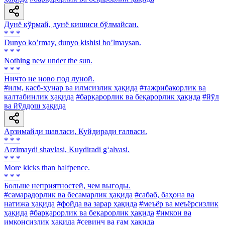
Дунё кўрмай, дунё кишиси бўлмайсан.
* * *
Dunyo koʼrmay, dunyo kishisi boʼlmaysan.
* * *
Nothing new under the sun.
* * *
Ничто не ново под луной.
#илм, касб-ҳунар ва илмсизлик ҳақида
#тажрибакорлик ва
калтабинлик ҳақида
#барқарорлик ва беқарорлик ҳақида
#йўл
ва йўлдош ҳақида
Арзимайди шавласи, Куйдиради ғалваси.
* * *
Arzimaydi shavlasi, Kuydiradi g‘alvasi.
* * *
More kicks than halfpence.
* * *
Больше неприятностей, чем выгоды.
#самарадорлик ва бесамарлик ҳақида
#сабаб, баҳона ва
натижа ҳақида
#фойда ва зарар ҳақида
#меъёр ва меъёрсизлик
ҳақида
#барқарорлик ва беқарорлик ҳақида
#имкон ва
имконсизлик ҳақида
#севинч ва ғам ҳақида