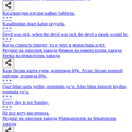
Касалингдан илгари кафан тайёрла.
* * *
Kasalingdan ilgari kafan tayyorla.
* * *
Devil was sick, when the devil was sick the devil a monk would be.
* * *
Когда старость придет, то и черт в монастырь идет.
#қудрат ва ожизлик ҳақида
#имкон ва имконсизлик ҳақида
#режа ва режасизлик ҳақида
Қази билан қарта едим, қорнимда йўқ. Атлас билан кимхоб
кийдим, эгнимда йўқ.
* * *
Qazi bilan qarta yedim, qornimda yo‘q. Atlas bilan kimxob kiydim,
egnimda yo‘q.
* * *
Every day is not Sunday.
* * *
He все коту масленица.
#қудрат ва ожизлик ҳақида
#барқарорлик ва беқарорлик
ҳақида