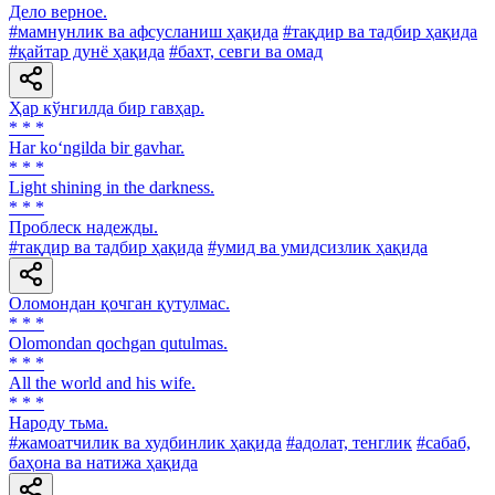
Дело верное.
#мамнунлик ва афсусланиш ҳақида
#тақдир ва тадбир ҳақида
#қайтар дунё ҳақида
#бахт, севги ва омад
Ҳар кўнгилда бир гавҳар.
* * *
Har ko‘ngilda bir gavhar.
* * *
Light shining in the darkness.
* * *
Проблеск надежды.
#тақдир ва тадбир ҳақида
#умид ва умидсизлик ҳақида
Оломондан қочган қутулмас.
* * *
Olomondan qochgan qutulmas.
* * *
All the world and his wife.
* * *
Народу тьма.
#жамоатчилик ва худбинлик ҳақида
#адолат, тенглик
#сабаб,
баҳона ва натижа ҳақида