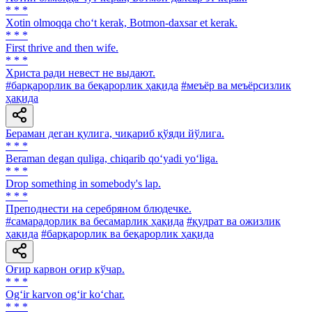
* * *
Xotin olmoqqa cho‘t kerak, Botmon-daxsar et kerak.
* * *
First thrive and then wife.
* * *
Христа ради невест не выдают.
#барқарорлик ва беқарорлик ҳақида
#меъёр ва меъёрсизлик
ҳақида
Бераман деган қулига, чиқариб қўяди йўлига.
* * *
Beraman degan quliga, chiqarib qo‘yadi yo‘liga.
* * *
Drop something in somebody's lap.
* * *
Преподнести на серебряном блюдечке.
#самарадорлик ва бесамарлик ҳақида
#қудрат ва ожизлик
ҳақида
#барқарорлик ва беқарорлик ҳақида
Оғир карвон оғир кўчар.
* * *
Og‘ir karvon og‘ir ko‘char.
* * *