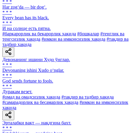
* * *
Har zog‘da — bir dog‘.
* * *
Every bean has its black.
* * *
И на солнце есть пятна.
#барқарорлик ва беқарорлик ҳақида
#бошқалар
#тенглик ва
тенгсизлик ҳақида
#имкон ва имконсизлик ҳақида
#тақдир ва
тадбир ҳақида
Девонанинг ишини Худо ўнглар.
* * *
Devonaning ishini Xudo o‘nglar.
* * *
God sends fortune to fools.
* * *
Дуракам везет.
#омад ва омадсизлик ҳақида
#тақдир ва тадбир ҳақида
#самарадорлик ва бесамарлик ҳақида
#имкон ва имконсизлик
ҳақида
Эрталабки вақт — нақдгина бахт.
* * *