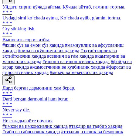
Уйдаги сирни кўчада айтма, Кўчада айтиб, ғамини тортма.
* * *
Uydagi sirni ko‘chada aytma, Ko‘chada aytib, g‘amini tortma.
* * *
Cry stinking fish.
* * *
Выносить cop из избы.
#яхши сўз ва ёмон сўз ҳақида
#мамнунлик ва афсусланиш
ҳақида
#оила ва қўшничилик ҳақида
#эҳтиёткорлик ва
эҳтиётсизлик ҳақида
#севинч ва ғам ҳақида
#камтарлик ва
манманлик ҳақида
#ишонч ва ишончсизлик ҳақида
#фойда ва
зарар ҳақида
#жамоатчилик ва худбинлик ҳақида
#фаросат ва
фаросатсизлик ҳақида
#меъёр ва меъёрсизлик ҳақида
Дард берган дармонини ҳам берар.
* * *
Dard bergan darmonini ham berar.
* * *
Never say die.
* * *
He складывайте оружия
#имкон ва имконсизлик ҳақида
#тақдир ва тадбир ҳақида
#сабр ва сабрсизлик ҳақида
#тозалик, соғлик ва беморлик