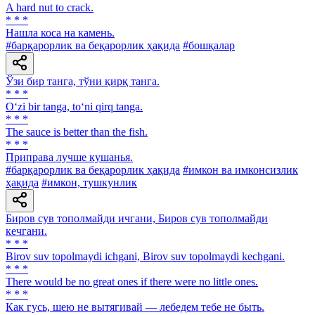
A hard nut to crack.
* * *
Нашла коса на камень.
#барқарорлик ва беқарорлик ҳақида
#бошқалар
Ўзи бир танга, тўни қирқ танга.
* * *
O‘zi bir tanga, to‘ni qirq tanga.
* * *
The sauce is better than the fish.
* * *
Приправа лучше кушанья.
#барқарорлик ва беқарорлик ҳақида
#имкон ва имконсизлик
ҳақида
#имкон, тушкунлик
Биров сув тополмайди ичгани, Биров сув тополмайди
кечгани.
* * *
Birov suv topolmaydi ichgani, Birov suv topolmaydi kechgani.
* * *
There would be no great ones if there were no little ones.
* * *
Как гусь, шею не вытягивай — лебедем тебе не быть.