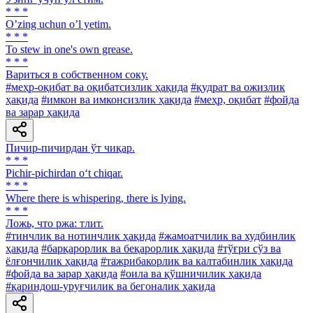
* * *
Oʼzing uchun oʼl yetim.
* * *
To stew in one's own grease.
* * *
Вариться в собственном соку.
#меҳр-оқибат ва оқибатсизлик ҳақида
#қудрат ва ожизлик
ҳақида
#имкон ва имконсизлик ҳақида
#меҳр, оқибат
#фойда
ва зарар ҳақида
Пичир-пичирдан ўт чиқар.
* * *
Pichir-pichirdan o‘t chiqar.
* * *
Where there is whispering, there is lying.
* * *
Ложь, что ржа: тлит.
#тинчлик ва нотинчлик ҳақида
#жамоатчилик ва худбинлик
ҳақида
#барқарорлик ва беқарорлик ҳақида
#тўғри сўз ва
ёлғончилик ҳақида
#тажрибакорлик ва калтабинлик ҳақида
#фойда ва зарар ҳақида
#оила ва қўшничилик ҳақида
#қариндош-уруғчилик ва бегоналик ҳақида