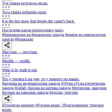
Туя элакка келганда оқсар.
* * *
Tuya elakka kelganda oqsar.
* * *
It is the last straw that breaks the camel's back.
* * *
Последняя капля переполняет чашу.
#барқарорлик ва беқарорлик ҳақида
#имкон ва имконсизлик
ҳақида
#бошқалар
Мастлик — ростлик.
* * *
Mastlik — rostlik.
* * *
Wine is in, truth is out.
* * *
Что у трезвого на уме, то у пьяного на языке.
#андиша ва андишасизлик ҳақида
#тўғри сўз ва ёлғончилик
ҳақида
#сабаб, баҳона ва натижа ҳақида
#ботирлик, мардлик
#қудрат ва ожизлик ҳақида
#адолат, тенглик
Бўладиган ишнинг бўлгани яхши, Уйдагиларнинг тингани
яхши.