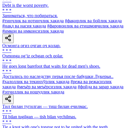
* * *
Debt is the worst poverty.
* * *
Заниматься, что побираться.
#тинчлик ва нотинчлик ҳақида
#фақирлик ва бойлик ҳақида
#нақд ва насия ҳақида
#фаровонлик ва етишмовчилик ҳақида
#имкон ва имконсизлик ҳақида
Осмонга оғиз очган оч қолар.
* * *
Osmonga og‘iz ochgan och qolar.
* * *
Не goes long barefoot that waits for dead men's shoes.
* * *
Достались по наследству перья после бабушки Лукерьи..
#ҳалоллик ва текинхўрлик ҳақида
#режа ва режасизлик
ҳақида
#меъёр ва меъёрсизлик ҳақида
#фойда ва зарар ҳақида
#эпчиллик ва ношудлик ҳақида
Тил билан тугилган — тиш билан ечилмас.
* * *
Til bilan tugilgan — tish bilan yechilmas.
* * *
Tie a knot with one's tongue not to be united with the teeth.