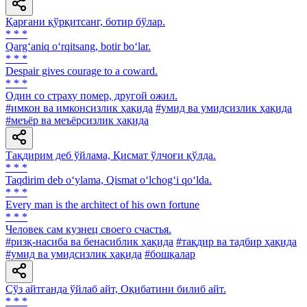
Қарғани қўрқитсанг, ботир бўлар.
* * *
Qarg‘aniq o‘rqitsang, botir bo‘lar.
* * *
Despair gives courage to a coward.
* * *
Один со страху помер, другой ожил.
#имкон ва имконсизлик ҳақида
#умид ва умидсизлик ҳақида
#меъёр ва меъёрсизлик ҳақида
Тақдирим деб ўйлама, Қисмат ўлчоғи қўлда.
* * *
Taqdirim deb o‘ylama, Qismat o‘lchog‘i qo‘lda.
* * *
Every man is the architect of his own fortune
* * *
Человек сам кузнец своего счастья.
#ризқ-насиба ва бенасиблик ҳақида
#тақдир ва тадбир ҳақида
#умид ва умидсизлик ҳақида
#бошқалар
Сўз айтганда ўйлаб айт, Оқибатини билиб айт.
* * *