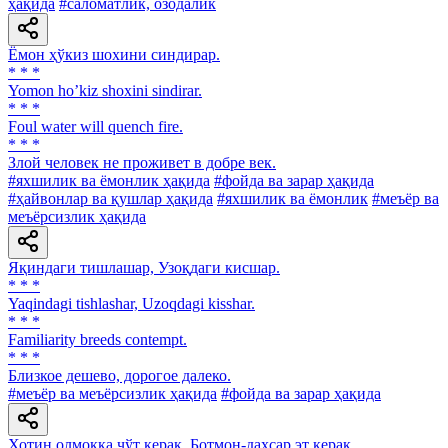
ҳақида
#саломатлик, озодалик
Ёмон ҳўкиз шохини синдирар.
* * *
Yomon hoʼkiz shoxini sindirar.
* * *
Foul water will quench fire.
* * *
Злой человек не проживет в добре век.
#яхшилик ва ёмонлик ҳақида
#фойда ва зарар ҳақида
#ҳайвонлар ва қушлар ҳақида
#яхшилик ва ёмонлик
#меъёр ва
меъёрсизлик ҳақида
Яқиндаги тишлашар, Узоқдаги кисшар.
* * *
Yaqindagi tishlashar, Uzoqdagi kisshar.
* * *
Familiarity breeds contempt.
* * *
Близкое дешево, дорогое далеко.
#меъёр ва меъёрсизлик ҳақида
#фойда ва зарар ҳақида
Хотин олмоққа чўт керак, Ботмон-дахсар эт керак.