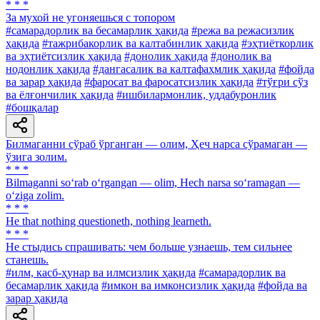
* * *
За мухой не угоняешься с топором
#самарадорлик ва бесамарлик ҳақида
#режа ва режасизлик
ҳақида
#тажрибакорлик ва калтабинлик ҳақида
#эҳтиёткорлик
ва эҳтиётсизлик ҳақида
#донолик ҳақида
#донолик ва
нодонлик ҳақида
#дангасалик ва калтафаҳмлик ҳақида
#фойда
ва зарар ҳақида
#фаросат ва фаросатсизлик ҳақида
#тўғри сўз
ва ёлғончилик ҳақида
#ишбилармонлик, уддабуронлик
#бошқалар
Билмаганни сўраб ўрганган — олим, Ҳеч нарса сўрамаган —
ўзига золим.
* * *
Bilmaganni so‘rab o‘rgangan — olim, Hech narsa so‘ramagan —
o‘ziga zolim.
* * *
He that nothing questioneth, nothing learneth.
* * *
He стыдись спрашивать: чем больше узнаешь, тем сильнее
станешь.
#илм, касб-ҳунар ва илмсизлик ҳақида
#самарадорлик ва
бесамарлик ҳақида
#имкон ва имконсизлик ҳақида
#фойда ва
зарар ҳақида