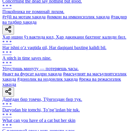
Concerning the dead say nothing but good.
* * *
Покойника не поминай лихом.
#тўй ва мотам ҳақида
#имкон ва имконсизлик ҳақида
#тақдир
ва тадбир ҳақида
Ҳар ишни ўз вақтида қил, Ҳар дақиқани бахтинг калиди бил.
* * *
Har ishni o‘z vaqtida qil, Har daqiqani baxting kalidi bil.
* * *
A stitch in time saves nine.
* * *
Упустишь минуту — потеряешь часы.
#вақт ва фурсат қадри ҳақида
#масъулият ва масъулиятсизлик
ҳақида
#донолик ва нодонлик ҳақида
#режа ва режасизлик
ҳақида
Дарёдан бир томчи, Тўнғиздан бир тук.
* * *
Daryodan bir tomchi, Toʼngʼizdan bir tuk.
* * *
What can you have of a cat but her skin
* * *
С паршивой овцы хоть шерсти клок.