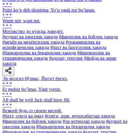
* * *
Pulni ko‘p deb shopirma, Yo‘q vaqti zor bo‘lasan.
* * *
Waste not, want net.
* * *
Мотовство до нужды доведет.
#қудрат ва ожизлик ҳақида
#фақирлик ва бойлик ҳақида
#меъёр ва меъёрсизлик ҳақида
#тежамкорлик ва
исрофгарчилик ҳақида
#бахт ва бахтсизлик ҳақида
#барқарорлик ва беқарорлик ҳақида
#фаровонлик ва
етишмовчилик ҳақида
#адолат, тенглик
#фойда ва зарар
ҳақида
Эр молсиз бўлмас, Йигит ёрсиз.
* * *
Er molsiz boʼlmas, Yigit yorsiz.
* * *
All shall be well Jack shall have Jill.
* * *
Всякий будь со своею милой.
#бахт, севги ва омад
#севги, ишқ, муносабатлар ҳақида
#фақирлик ва бойлик ҳақида
#эр-хотинлар ҳақида
#қудрат ва
ожизлик ҳақида
#барқарорлик ва беқарорлик ҳақида
#фаровонлик ва етишмовчилик ҳақида
#адолат, тенглик