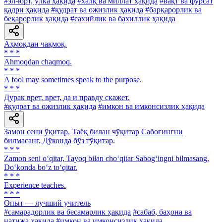
#эл-юрт, ўлка ҳақида
#халқ ва миллат ҳақида
#вақт ва фурсат
қадри ҳақида
#қудрат ва ожизлик ҳақида
#барқарорлик ва
беқарорлик ҳақида
#сахийлик ва бахиллик ҳақида
Аҳмоқдан чақмоқ.
* * *
Ahmoqdan chaqmoq.
* * *
A fool may sometimes speak to the purpose.
* * *
Дурак врет, врет, да и правду скажет.
#қудрат ва ожизлик ҳақида
#имкон ва имконсизлик ҳақида
Замон сени ўқитар, Таёқ билан чўқитар Сабоғингни
билмасанг, Дўконда бўз тўқитар.
* * *
Zamon seni o‘qitar, Tayoq bilan cho‘qitar Sabog‘ingni bilmasang,
Do‘konda bo‘z to‘qitar.
* * *
Experience teaches.
* * *
Опыт — лучший учитель
#самарадорлик ва бесамарлик ҳақида
#сабаб, баҳона ва
натижа ҳақида
#имкон ва имконсизлик ҳақида