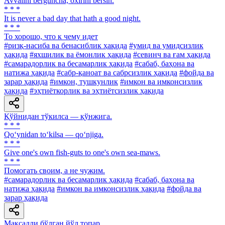
Avvalini berguncha, oxirini bersin.
* * *
It is never a bad day that hath a good night.
* * *
To хорошо, что к чему идет
#ризқ-насиба ва бенасиблик ҳақида
#умид ва умидсизлик
ҳақида
#яхшилик ва ёмонлик ҳақида
#севинч ва ғам ҳақида
#самарадорлик ва бесамарлик ҳақида
#сабаб, баҳона ва
натижа ҳақида
#сабр-қаноат ва сабрсизлик ҳақида
#фойда ва
зарар ҳақида
#имкон, тушкунлик
#имкон ва имконсизлик
ҳақида
#эҳтиёткорлик ва эҳтиётсизлик ҳақида
Қўйнидан тўкилса — қўнжига.
* * *
Qo‘ynidan to‘kilsa — qo‘njiga.
* * *
Give one's own fish-guts to one's own sea-maws.
* * *
Помогать своим, а не чужим.
#самарадорлик ва бесамарлик ҳақида
#сабаб, баҳона ва
натижа ҳақида
#имкон ва имконсизлик ҳақида
#фойда ва
зарар ҳақида
Мақсадли бўлган йўл топар.