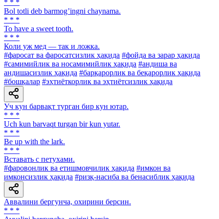
* * *
Bol totli deb barmogʼingni chaynama.
* * *
To have a sweet tooth.
* * *
Коли уж мед — так и ложка.
#фаросат ва фаросатсизлик ҳақида
#фойда ва зарар ҳақида
#самимийлик ва носамимийлик ҳақида
#андиша ва
андишасизлик ҳақида
#барқарорлик ва беқарорлик ҳақида
#бошқалар
#эҳтиёткорлик ва эҳтиётсизлик ҳақида
Уч кун барвақт турган бир кун ютар.
* * *
Uch kun barvaqt turgan bir kun yutar.
* * *
Be up with the lark.
* * *
Вставать с петухами.
#фаровонлик ва етишмовчилик ҳақида
#имкон ва
имконсизлик ҳақида
#ризқ-насиба ва бенасиблик ҳақида
Аввалини бергунча, охирини берсин.
* * *