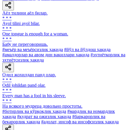
Аёл тилини аёл билар.
* * *
Ayol tilini ayol bilar.
* * *
One tongue is enough for a woman.
* * *
Бабу не переговоришь.
#меъёр ва меъёрсизлик ҳақида
#йўл ва йўлдош ҳақида
#амалдорлар ва авом дин вакиллари ҳақида
#эҳтиёткорлик ва
эҳтиётсизлик ҳақида
Одил жоҳилдан панд олар.
* * *
Odil johildan pand olar.
* * *
Every man has a fool in his sleeve.
* * *
На всякого мудреца довольно простоты.
#ботирлик ва қўрқоқлик ҳақида
#мардлик ва номардлик
ҳақида
#қудрат ва ожизлик ҳақида
#барқарорлик ва
беқарорлик ҳақида
#адолат, инсоф ва инсофсизлик ҳақида