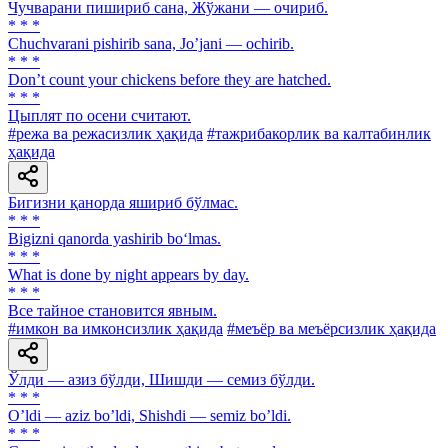
Чучварани пишириб сана, Жўжани — очириб.
* * *
Chuchvarani pishirib sana, Joʼjani — ochirib.
* * *
Don’t count your сhickens before they are hatched.
* * *
Цыплят по осени считают.
#режа ва режасизлик ҳақида
#тажрибакорлик ва калтабинлик
ҳақида
Бигизни қанорда яшириб бўлмас.
* * *
Bigizni qanorda yashirib bo‘lmas.
* * *
What is done by night appears by day.
* * *
Все тайное становится явным.
#имкон ва имконсизлик ҳақида
#меъёр ва меъёрсизлик ҳақида
Ўлди — азиз бўлди, Шишди — семиз бўлди.
* * *
Oʼldi — aziz boʼldi, Shishdi — semiz boʼldi.
* * *