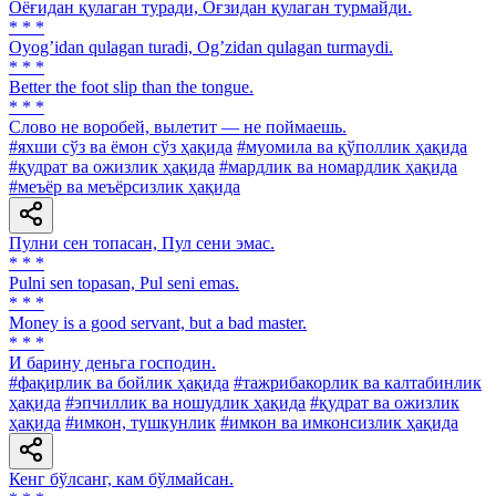
Оёғидан қулаган туради, Оғзидан қулаган турмайди.
* * *
Oyogʼidan qulagan turadi, Ogʼzidan qulagan turmaydi.
* * *
Better the foot slip than the tongue.
* * *
Слово не воробей, вылетит — не поймаешь.
#яхши сўз ва ёмон сўз ҳақида
#муомила ва қўполлик ҳақида
#қудрат ва ожизлик ҳақида
#мардлик ва номардлик ҳақида
#меъёр ва меъёрсизлик ҳақида
Пулни сен топасан, Пул сени эмас.
* * *
Pulni sen topasan, Pul seni emas.
* * *
Money is a good servant, but a bad master.
* * *
И барину деньга господин.
#фақирлик ва бойлик ҳақида
#тажрибакорлик ва калтабинлик
ҳақида
#эпчиллик ва ношудлик ҳақида
#қудрат ва ожизлик
ҳақида
#имкон, тушкунлик
#имкон ва имконсизлик ҳақида
Кенг бўлсанг, кам бўлмайсан.