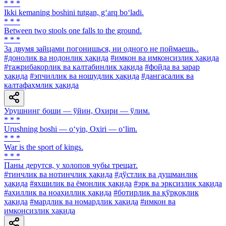
* * *
Ikki kemaning boshini tutgan, g‘arq bo‘ladi.
* * *
Between two stools one falls to the ground.
* * *
3a двумя зайцами погонишься, ни одного не поймаешь..
#донолик ва нодонлик ҳақида
#имкон ва имконсизлик ҳақида
#тажрибакорлик ва калтабинлик ҳақида
#фойда ва зарар
ҳақида
#эпчиллик ва ношудлик ҳақида
#дангасалик ва
калтафаҳмлик ҳақида
Урушнинг боши — ўйин, Охири — ўлим.
* * *
Urushning boshi — o‘yin, Oxiri — o‘lim.
* * *
War is the sport of kings.
* * *
Паны дерутся, у холопов чубы трещат.
#тинчлик ва нотинчлик ҳақида
#дўстлик ва душманлик
ҳақида
#яхшилик ва ёмонлик ҳақида
#эрк ва эрксизлик ҳақида
#аҳиллик ва ноаҳиллик ҳақида
#ботирлик ва қўрқоқлик
ҳақида
#мардлик ва номардлик ҳақида
#имкон ва
имконсизлик ҳақида