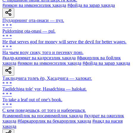
#имкон ва имконсизлик ҳақида
#фойда ва зарар ҳақида
Пулдорнинг ота-онаси — пул.
* * *
Puldorning ota-onasi — pul.
* * *
He that serves god for money will serve the devil for better wages.
* * *
На чьем возу сижу, того и песенку пою.
#қадр-қиммат ва қадрсизлик ҳақида
#фақирлик ва бойлик
ҳақида
#имкон ва имконсизлик ҳақида
#фойда ва зарар ҳақида
Тақлидчига толеъ ёр, Ҳасадчига — ҳалокат.
* * *
Taqlidchiga tole' yor, Hasadchiga — halokat.
* * *
To take a leaf out of one's book.
* * *
С кем поведешься, от того и наберешься.
#самимийлик ва носамимийлик ҳақида
#қудрат ва ожизлик
ҳақида
#барқарорлик ва беқарорлик ҳақида
#нақд ва насия
ҳақида