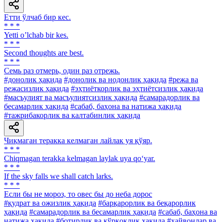
Етти ўлчаб бир кес.
* * *
Yetti oʼlchab bir kes.
* * *
Second thoughts are best.
* * *
Семь раз отмерь, один раз отрежь.
#донолик ҳақида
#донолик ва нодонлик ҳақида
#режа ва
режасизлик ҳақида
#эҳтиёткорлик ва эҳтиётсизлик ҳақида
#масъулият ва масъулиятсизлик ҳақида
#самарадорлик ва
бесамарлик ҳақида
#сабаб, баҳона ва натижа ҳақида
#тажрибакорлик ва калтабинлик ҳақида
Чиқмаган теракка келмаган лайлак уя қўяр.
* * *
Chiqmagan terakka kelmagan laylak uya qo‘yar.
* * *
If the sky falls we shall catch larks.
* * *
Если бы не мороз, то овес бы до неба дорос
#қудрат ва ожизлик ҳақида
#барқарорлик ва беқарорлик
ҳақида
#самарадорлик ва бесамарлик ҳақида
#сабаб, баҳона ва
натижа ҳақида
#ботирлик ва қўрқоқлик ҳақида
#ҳайвонлар ва