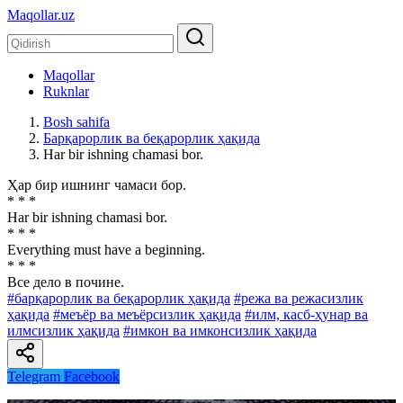
Maqollar.uz
Maqollar
Ruknlar
Bosh sahifa
Барқарорлик ва беқарорлик ҳақида
Har bir ishning chamasi bor.
Ҳар бир ишнинг чамаси бор.
* * *
Har bir ishning chamasi bor.
* * *
Everything must have a beginning.
* * *
Все дело в почине.
#барқарорлик ва беқарорлик ҳақида
#режа ва режасизлик
ҳақида
#меъёр ва меъёрсизлик ҳақида
#илм, касб-ҳунар ва
илмсизлик ҳақида
#имкон ва имконсизлик ҳақида
Telegram
Facebook