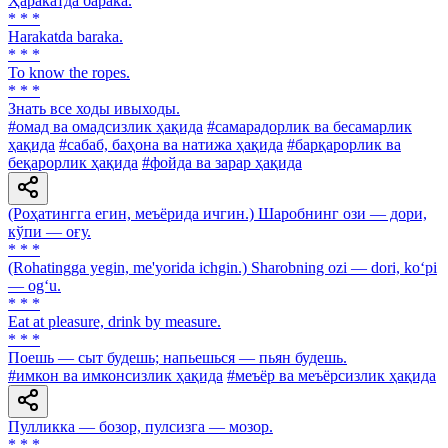
Ҳаракатда барака.
* * *
Harakatda baraka.
* * *
To know the ropes.
* * *
Знать все ходы ивыходы.
#омад ва омадсизлик ҳақида
#самарадорлик ва бесамарлик
ҳақида
#сабаб, баҳона ва натижа ҳақида
#барқарорлик ва
беқарорлик ҳақида
#фойда ва зарар ҳақида
(Роҳатингга егин, меъёрида ичгин.) Шаробнинг ози — дори,
кўпи — оғу.
* * *
(Rohatingga yegin, me'yorida ichgin.) Sharobning ozi — dori, ko‘pi
— og‘u.
* * *
Eat at pleasure, drink by measure.
* * *
Поешь — сыт будешь; напьешься — пьян будешь.
#имкон ва имконсизлик ҳақида
#меъёр ва меъёрсизлик ҳақида
Пулликка — бозор, пулсизга — мозор.
* * *