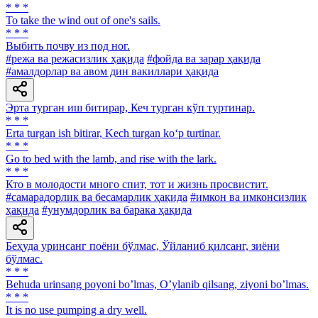
* * *
To take the wind out of one's sails.
* * *
Выбить почву из под ног.
#режа ва режасизлик ҳақида
#фойда ва зарар ҳақида
#амалдорлар ва авом дин вакиллари ҳақида
Эрта турган иш битирар, Кеч турган кўп туртинар.
* * *
Erta turgan ish bitirar, Kech turgan ko‘p turtinar.
* * *
Go to bed with the lamb, and rise with the lark.
* * *
Кто в молодости много спит, тот и жизнь просвистит.
#самарадорлик ва бесамарлик ҳақида
#имкон ва имконсизлик
ҳақида
#унумдорлик ва барака ҳақида
Беҳуда уринсанг поёни бўлмас, Ўйланиб қилсанг, зиёни
бўлмас.
* * *
Behuda urinsang poyoni boʼlmas, Oʼylanib qilsang, ziyoni boʼlmas.
* * *
It is no use pumping a dry well.