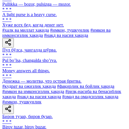
Pullikka — bozor, pulsizga — mozor.
* * *
A light purse is a heavy curse.
* * *
Хуже всех бед, когда денег нет.
#халқ ва миллат ҳақида
#имкон, тушкунлик
#имкон ва
имконсизлик ҳақида
#нақд ва насия ҳақида
Пул бўлса, чангалда шўрва.
* * *
Pul boʼlsa, changalda shoʼrva.
* * *
Money answers all things.
* * *
Денежка — молитва, что острая бритва.
#қудрат ва ожизлик ҳақида
#фақирлик ва бойлик ҳақида
#имкон ва имконсизлик ҳақида
#ризқ-насиба ва бенасиблик
ҳақида
#нақд ва насия ҳақида
#омад ва омадсизлик ҳақида
#имкон, тушкунлик
Биров тузар, биров бузар.
* * *
Birov tuzar, birov buzar.