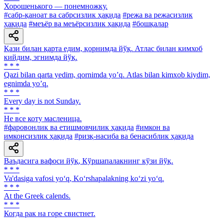
Хорошенького — понемножку.
#сабр-қаноат ва сабрсизлик ҳақида
#режа ва режасизлик
ҳақида
#меъёр ва меъёрсизлик ҳақида
#бошқалар
Қази билан қарта едим, қорнимда йўқ. Атлас билан кимхоб
кийдим, эгнимда йўқ.
* * *
Qazi bilan qarta yedim, qornimda yoʼq. Аtlas bilan kimxob kiydim,
egnimda yoʼq.
* * *
Every day is not Sunday.
* * *
He все коту масленица.
#фаровонлик ва етишмовчилик ҳақида
#имкон ва
имконсизлик ҳақида
#ризқ-насиба ва бенасиблик ҳақида
Ваъдасига вафоси йўқ, Кўршапалакнинг кўзи йўқ.
* * *
Va'dasiga vafosi yo‘q, Ko‘rshapalakning ko‘zi yo‘q.
* * *
At the Greek calends.
* * *
Когда рак на горе свистнет.