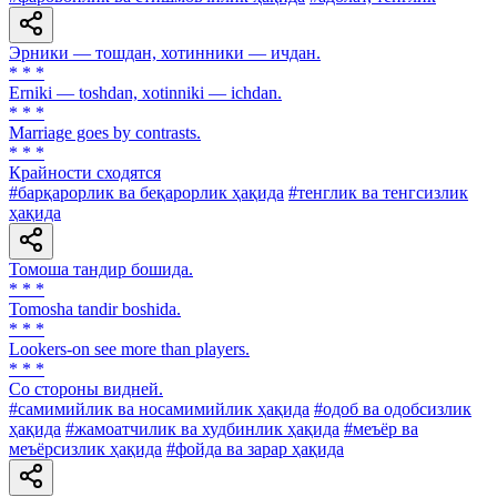
Эрники — тошдан, хотинники — ичдан.
* * *
Erniki — tоshdan, xotinniki — ichdan.
* * *
Marriage goes by contrasts.
* * *
Крайности сходятся
#барқарорлик ва беқарорлик ҳақида
#тенглик ва тенгсизлик
ҳақида
Томоша тандир бошида.
* * *
Tomosha tandir boshida.
* * *
Lookers-on see more than players.
* * *
Co стороны видней.
#самимийлик ва носамимийлик ҳақида
#одоб ва одобсизлик
ҳақида
#жамоатчилик ва худбинлик ҳақида
#меъёр ва
меъёрсизлик ҳақида
#фойда ва зарар ҳақида