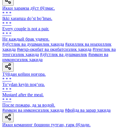
Икки харамза дўст бўлмас.
* * *
Ikki xaramza doʼst boʼlmas.
* * *
Every couple is not a pair.
* * *
He каждый брак удачен.
#дўстлик ва душманлик ҳақида
#аҳиллик ва ноаҳиллик
ҳақида
#меҳр-оқибат ва оқибатсизлик ҳақида
#тенглик ва
тенгсизлик ҳақида
#дўстлик ва душманлик
#имкон ва
имконсизлик ҳақида
Тўйдан кейин ноғора.
* * *
To‘ydan keyin nog‘ora.
* * *
Mustard after the meal.
* * *
После пожара, да за водой.
#имкон ва имконсизлик ҳақида
#фойда ва зарар ҳақида
Икки кеманинг бошини тутган, ғарқ бўлади.