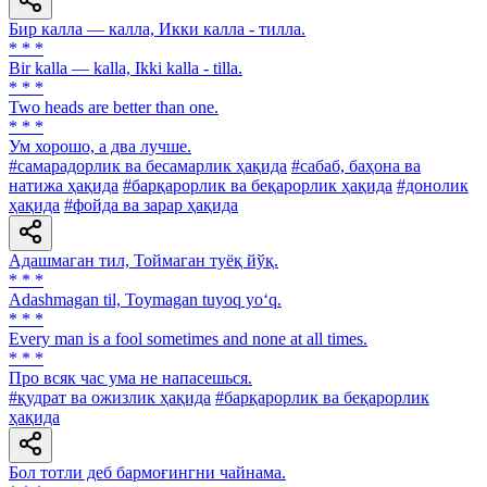
Бир калла — калла, Икки калла - тилла.
* * *
Bir kalla — kalla, Ikki kalla - tilla.
* * *
Two heads are better than one.
* * *
Ум хорошо, а два лучше.
#самарадорлик ва бесамарлик ҳақида
#сабаб, баҳона ва
натижа ҳақида
#барқарорлик ва беқарорлик ҳақида
#донолик
ҳақида
#фойда ва зарар ҳақида
Адашмаган тил, Тоймаган туёқ йўқ.
* * *
Adashmagan til, Toymagan tuyoq yo‘q.
* * *
Every man is a fool sometimes and none at all times.
* * *
Про всяк час ума не напасешься.
#қудрат ва ожизлик ҳақида
#барқарорлик ва беқарорлик
ҳақида
Бол тотли деб бармоғингни чайнама.