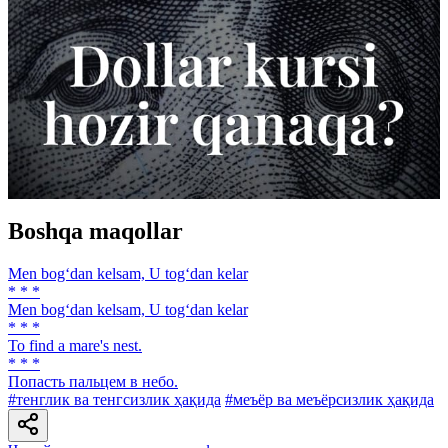
Boshqa maqollar
Men bog‘dan kelsam, U tog‘dan kelar
* * *
Men bog‘dan kelsam, U tog‘dan kelar
* * *
То find а mare's nest.
* * *
Попасть пальцем в небо.
#тенглик ва тенгсизлик ҳақида
#меъёр ва меъёрсизлик ҳақида