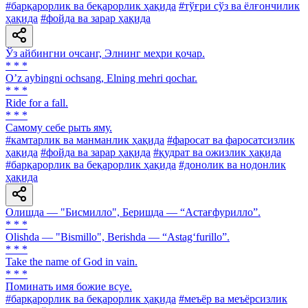
#барқарорлик ва беқарорлик ҳақида
#тўғри сўз ва ёлғончилик
ҳақида
#фойда ва зарар ҳақида
Ўз айбингни очсанг, Элнинг меҳри қочар.
* * *
Oʼz aybingni ochsang, Elning mehri qochar.
* * *
Ride for a fall.
* * *
Самому себе рыть яму.
#камтарлик ва манманлик ҳақида
#фаросат ва фаросатсизлик
ҳақида
#фойда ва зарар ҳақида
#қудрат ва ожизлик ҳақида
#барқарорлик ва беқарорлик ҳақида
#донолик ва нодонлик
ҳақида
Олишда — "Бисмилло", Беришда — “Астағфурилло”.
* * *
Olishda — "Bismillo", Berishda — “Astag‘furillo”.
* * *
Take the name of God in vain.
* * *
Поминать имя божие всуе.
#барқарорлик ва беқарорлик ҳақида
#меъёр ва меъёрсизлик