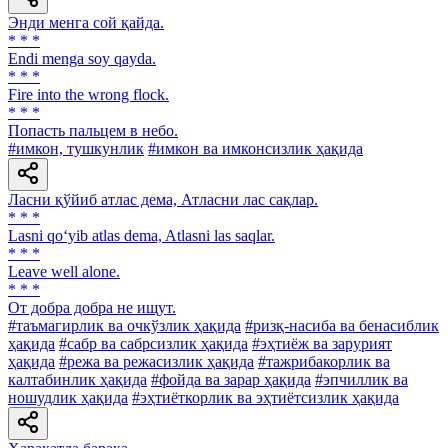
Энди менга сой қайда.
* * *
Endi menga soy qayda.
* * *
Fire into the wrong flock.
* * *
Попасть пальцем в небо.
#имкон, тушкунлик
#имкон ва имконсизлик ҳақида
Ласни қўйиб атлас дема, Атласни лас сақлар.
* * *
Lasni qo‘yib atlas dema, Atlasni las saqlar.
* * *
Leave well alone.
* * *
От добра добра не ищут.
#таъмагирлик ва очкўзлик ҳақида
#ризқ-насиба ва бенасиблик
ҳақида
#сабр ва сабрсизлик ҳақида
#эҳтиёж ва зарурият
ҳақида
#режа ва режасизлик ҳақида
#тажрибакорлик ва
калтабинлик ҳақида
#фойда ва зарар ҳақида
#эпчиллик ва
ношудлик ҳақида
#эҳтиёткорлик ва эҳтиётсизлик ҳақида