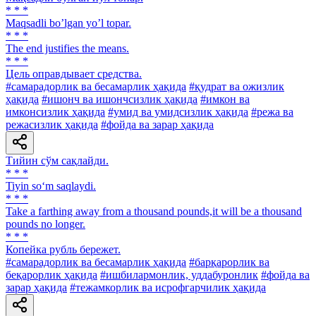
* * *
Maqsadli boʼlgan yoʼl topar.
* * *
The end justifies the means.
* * *
Цель оправдывает средства.
#самарадорлик ва бесамарлик ҳақида
#қудрат ва ожизлик
ҳақида
#ишонч ва ишончсизлик ҳақида
#имкон ва
имконсизлик ҳақида
#умид ва умидсизлик ҳақида
#режа ва
режасизлик ҳақида
#фойда ва зарар ҳақида
Тийин сўм сақлайди.
* * *
Tiyin so‘m saqlaydi.
* * *
Take a farthing away from a thousand pounds,it will be a thousand
pounds no longer.
* * *
Копейка рубль бережет.
#самарадорлик ва бесамарлик ҳақида
#барқарорлик ва
беқарорлик ҳақида
#ишбилармонлик, уддабуронлик
#фойда ва
зарар ҳақида
#тежамкорлик ва исрофгарчилик ҳақида