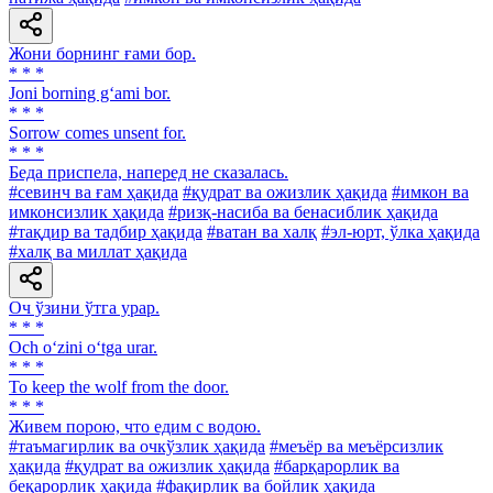
Жони борнинг ғами бор.
* * *
Joni borning g‘ami bor.
* * *
Sorrow comes unsent for.
* * *
Беда приспела, наперед не сказалась.
#севинч ва ғам ҳақида
#қудрат ва ожизлик ҳақида
#имкон ва
имконсизлик ҳақида
#ризқ-насиба ва бенасиблик ҳақида
#тақдир ва тадбир ҳақида
#ватан ва халқ
#эл-юрт, ўлка ҳақида
#халқ ва миллат ҳақида
Оч ўзини ўтга урар.
* * *
Och o‘zini o‘tga urar.
* * *
To keep the wolf from the door.
* * *
Живем порою, что едим с водою.
#таъмагирлик ва очкўзлик ҳақида
#меъёр ва меъёрсизлик
ҳақида
#қудрат ва ожизлик ҳақида
#барқарорлик ва
беқарорлик ҳақида
#фақирлик ва бойлик ҳақида