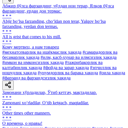
Абжир бўлса фарзандинг, чўлдан нон терар, Ялқов бўлса
фарзандинг, ердан дон термас.
* * *
Abjir bo‘lsa farzanding, cho‘ldan non terar, Yalqov bo‘lsa
farzanding, yerdan don termas.
* * *
All is grist that comes to his mill.
* * *
Кому мертвец, а нам товарец
#меҳнатсеварлик ва ишёқмаслик ҳақида
#самарадорлик ва
бесамарлик ҳақида
#илм, касб-ҳунар ва илмсизлик ҳақида
#имкон ва имконсизлик ҳақида
#тажрибакорлик ва
калтабинлик ҳақида
#фойда ва зарар ҳақида
#эпчиллик ва
ношудлик ҳақида
#унумдорлик ва барака ҳақида
#оила ҳақида
#фарзанд ва фарзандсизлик ҳақида
Замонани хўрладилар, Ўтиб кетгач, мақтадилар.
* * *
Zamonani xo‘rladilar, O‘tib ketgach, maqtadilar.
* * *
Other times other manners.
* * *
О времена, о нравы!