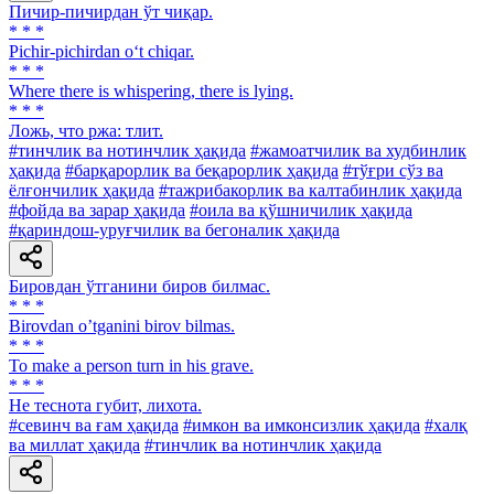
Пичир-пичирдан ўт чиқар.
* * *
Pichir-pichirdan o‘t chiqar.
* * *
Where there is whispering, there is lying.
* * *
Ложь, что ржа: тлит.
#тинчлик ва нотинчлик ҳақида
#жамоатчилик ва худбинлик
ҳақида
#барқарорлик ва беқарорлик ҳақида
#тўғри сўз ва
ёлғончилик ҳақида
#тажрибакорлик ва калтабинлик ҳақида
#фойда ва зарар ҳақида
#оила ва қўшничилик ҳақида
#қариндош-уруғчилик ва бегоналик ҳақида
Бировдан ўтганини биров билмас.
* * *
Birovdan oʼtganini birov bilmas.
* * *
To make a person turn in his grave.
* * *
He теснота губит, лихота.
#севинч ва ғам ҳақида
#имкон ва имконсизлик ҳақида
#халқ
ва миллат ҳақида
#тинчлик ва нотинчлик ҳақида