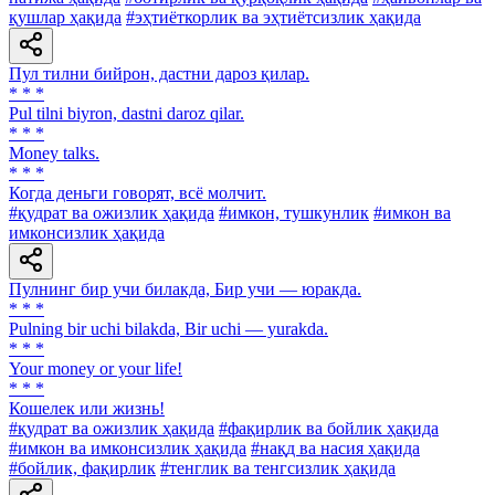
қушлар ҳақида
#эҳтиёткорлик ва эҳтиётсизлик ҳақида
Пул тилни бийрон, дастни дароз қилар.
* * *
Pul tilni biyron, dastni daroz qilar.
* * *
Money talks.
* * *
Когда деньги говорят, всё молчит.
#қудрат ва ожизлик ҳақида
#имкон, тушкунлик
#имкон ва
имконсизлик ҳақида
Пулнинг бир учи билакда, Бир учи — юракда.
* * *
Pulning bir uchi bilakda, Bir uchi — yurakda.
* * *
Your money or your life!
* * *
Кошелек или жизнь!
#қудрат ва ожизлик ҳақида
#фақирлик ва бойлик ҳақида
#имкон ва имконсизлик ҳақида
#нақд ва насия ҳақида
#бойлик, фақирлик
#тенглик ва тенгсизлик ҳақида