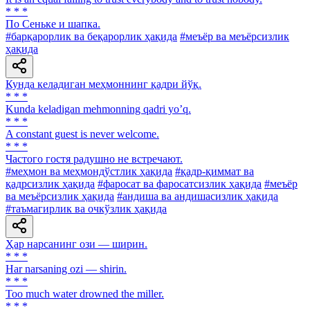
* * *
По Сеньке и шапка.
#барқарорлик ва беқарорлик ҳақида
#меъёр ва меъёрсизлик
ҳақида
Кунда келадиган меҳмоннинг қадри йўқ.
* * *
Kunda keladigan mehmonning qadri yoʼq.
* * *
A constant guest is never welcome.
* * *
Частого гостя радушно не встречают.
#меҳмон ва меҳмондўстлик ҳақида
#қадр-қиммат ва
қадрсизлик ҳақида
#фаросат ва фаросатсизлик ҳақида
#меъёр
ва меъёрсизлик ҳақида
#андиша ва андишасизлик ҳақида
#таъмагирлик ва очкўзлик ҳақида
Ҳар нарсанинг ози — ширин.
* * *
Har narsaning ozi — shirin.
* * *
Too much water drowned the miller.
* * *