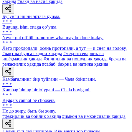
ҳақида
#нақд ва насия ҳақида
Бугунги ишни эртага қўйма.
* * *
Bugungi ishni ertaga qoʼyma.
* * *
Never put off till to-morrow what may be done to-day.
* * *
Лето прохлопали, осень протопали, а тут — и снег на голову.
#вақт ва фурсат қадри ҳақида
#меҳнатсеварлик ва
ишёқмаслик ҳақида
#эпчиллик ва ношудлик ҳақида
#режа ва
режасизлик ҳақида
#сабаб, баҳона ва натижа ҳақида
Камбағалнинг бир тўйгани — Чала бойигани.
* * *
Kambagʼalning bir toʼygani — Chala boyigani.
* * *
Beggars cannot be choosers.
* * *
He до жиру, быть бы живу.
#фақирлик ва бойлик ҳақида
#имкон ва имконсизлик ҳақида
Пулни кўп деб шопирма, Йўқ вақти зор бўласан.