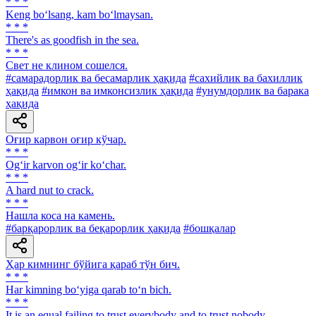
* * *
Keng bo‘lsang, kam bo‘lmaysan.
* * *
There's as goodfish in the sea.
* * *
Свет не клином сошелся.
#самарадорлик ва бесамарлик ҳақида
#сахийлик ва бахиллик
ҳақида
#имкон ва имконсизлик ҳақида
#унумдорлик ва барака
ҳақида
Оғир карвон оғир кўчар.
* * *
Og‘ir karvon og‘ir ko‘char.
* * *
A hard nut to crack.
* * *
Нашла коса на камень.
#барқарорлик ва беқарорлик ҳақида
#бошқалар
Ҳар кимнинг бўйига қараб тўн бич.
* * *
Har kimning bo‘yiga qarab to‘n bich.
* * *
It is an equal failing to trust everybody and to trust nobody.