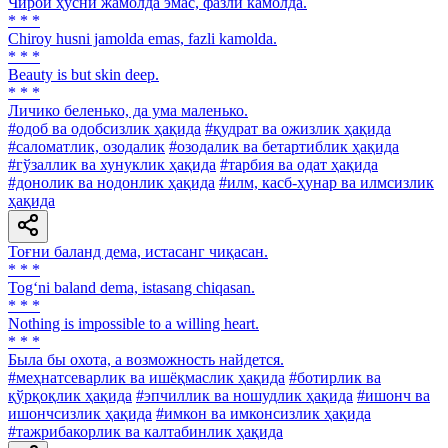
Чирой ҳусни жамолда эмас, фазли камолда.
* * *
Chiroy husni jamolda emas, fazli kamolda.
* * *
Beauty is but skin deep.
* * *
Личико беленько, да ума маленько.
#одоб ва одобсизлик ҳақида
#қудрат ва ожизлик ҳақида
#саломатлик, озодалик
#озодалик ва бетартиблик ҳақида
#гўзаллик ва хунуклик ҳақида
#тарбия ва одат ҳақида
#донолик ва нодонлик ҳақида
#илм, касб-ҳунар ва илмсизлик
ҳақида
Тоғни баланд дема, истасанг чиқасан.
* * *
Tog‘ni baland dema, istasang chiqasan.
* * *
Nothing is impossible to a willing heart.
* * *
Была бы охота, а возможность найдется.
#меҳнатсеварлик ва ишёқмаслик ҳақида
#ботирлик ва
қўрқоқлик ҳақида
#эпчиллик ва ношудлик ҳақида
#ишонч ва
ишончсизлик ҳақида
#имкон ва имконсизлик ҳақида
#тажрибакорлик ва калтабинлик ҳақида