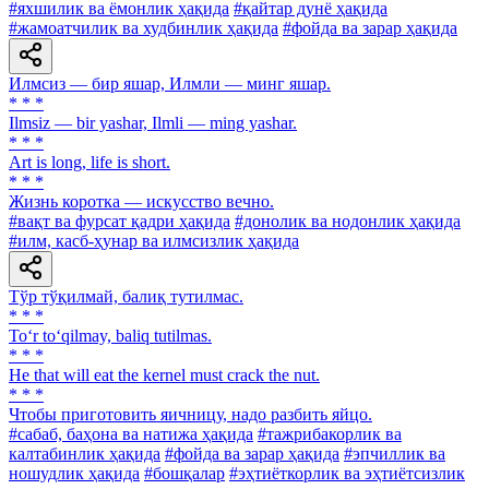
#яхшилик ва ёмонлик ҳақида
#қайтар дунё ҳақида
#жамоатчилик ва худбинлик ҳақида
#фойда ва зарар ҳақида
Илмсиз — бир яшар, Илмли — минг яшар.
* * *
Ilmsiz — bir yashar, Ilmli — ming yashar.
* * *
Art is long, life is short.
* * *
Жизнь коротка — искусство вечно.
#вақт ва фурсат қадри ҳақида
#донолик ва нодонлик ҳақида
#илм, касб-ҳунар ва илмсизлик ҳақида
Тўр тўқилмай, балиқ тутилмас.
* * *
To‘r to‘qilmay, baliq tutilmas.
* * *
He that will eat the kernel must crack the nut.
* * *
Чтобы приготовить яичницу, надо разбить яйцо.
#сабаб, баҳона ва натижа ҳақида
#тажрибакорлик ва
калтабинлик ҳақида
#фойда ва зарар ҳақида
#эпчиллик ва
ношудлик ҳақида
#бошқалар
#эҳтиёткорлик ва эҳтиётсизлик