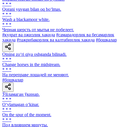
* * *
Qorani yuvgan bilan oq bo‘lmas.
* * *
Wash a blackamoor white.
* * *
Черная шерсть от мытья не побелеет.
#қудрат ва ожизлик ҳақида
#самарадорлик ва бесамарлик
ҳақида
#тажрибакорлик ва калтабинлик ҳақида
#бошқалар
Otning zo‘ri qiya oshganda bilinadi.
* * *
Change horses in the midstream.
* * *
На переправе лошадей не меняют.
#бошқалар
Ўйламаган ўкинар.
* * *
O‘ylamagan o‘kinar.
* * *
On the spur of the moment.
* * *
Под влиянием минуты.