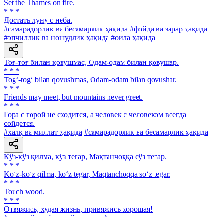
Set the Thames on fire.
* * *
Достать луну с неба.
#самарадорлик ва бесамарлик ҳақида
#фойда ва зарар ҳақида
#эпчиллик ва ношудлик ҳақида
#оила ҳақида
Тоғ-тоғ билан қовушмас, Одам-одам билан қовушар.
* * *
Tog‘-tog‘ bilan qovushmas, Odam-odam bilan qovushar.
* * *
Friends may meet, but mountains never greet.
* * *
Гора с горой не сходится, а человек с человеком всегда
сойдется.
#халқ ва миллат ҳақида
#самарадорлик ва бесамарлик ҳақида
Кўз-кўз қилма, кўз тегар, Мақтанчоққа сўз тегар.
* * *
Ko‘z-ko‘z qilma, ko‘z tegar, Maqtanchoqqa so‘z tegar.
* * *
Touch wood.
* * *
Отвяжись, худая жизнь, привяжись хорошая!