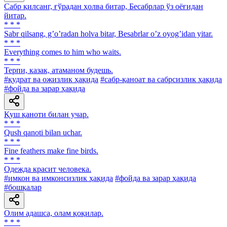
Сабр қилсанг, ғўрадан ҳолва битар, Бесабрлар ўз оёғидан
йитар.
* * *
Sabr qilsang, gʼoʼradan holva bitar, Besabrlar oʼz oyogʼidan yitar.
* * *
Everything comes to him who waits.
* * *
Терпи, казак, атаманом будешь.
#қудрат ва ожизлик ҳақида
#сабр-қаноат ва сабрсизлик ҳақида
#фойда ва зарар ҳақида
Қуш қаноти билан учар.
* * *
Qush qanoti bilan uchar.
* * *
Fine feathers make fine birds.
* * *
Одежда красит человека.
#имкон ва имконсизлик ҳақида
#фойда ва зарар ҳақида
#бошқалар
Олим адашса, олам қоқилар.
* * *