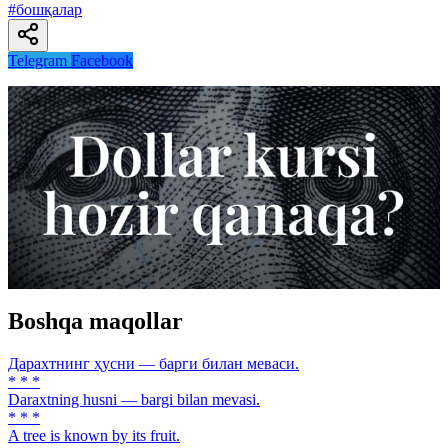
#бошқалар
Telegram
Facebook
Boshqa maqollar
Дарахтнинг ҳусни — барги билан меваси.
* * *
Daraxtning husni — bargi bilan mevasi.
* * *
A tree is known by its fruit.