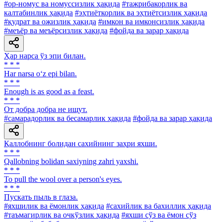
#ор-номус ва номуссизлик ҳақида
#тажрибакорлик ва
калтабинлик ҳақида
#эҳтиёткорлик ва эҳтиётсизлик ҳақида
#қудрат ва ожизлик ҳақида
#имкон ва имконсизлик ҳақида
#меъёр ва меъёрсизлик ҳақида
#фойда ва зарар ҳақида
Ҳар нарса ўз эпи билан.
* * *
Har narsa o‘z epi bilan.
* * *
Enough is as good as a feast.
* * *
От добра добра не ищут.
#самарадорлик ва бесамарлик ҳақида
#фойда ва зарар ҳақида
Қаллобнинг болидан сахийнинг заҳри яхши.
* * *
Qallobning bolidan saxiyning zahri yaxshi.
* * *
То pull the wool over a person's eyes.
* * *
Пускать пыль в глаза.
#яхшилик ва ёмонлик ҳақида
#сахийлик ва бахиллик ҳақида
#таъмагирлик ва очкўзлик ҳақида
#яхши сўз ва ёмон сўз