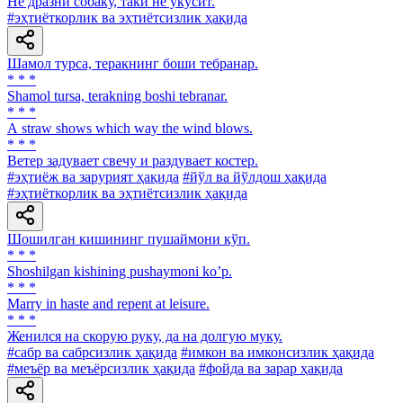
He дразни собаку, таки не укусит.
#эҳтиёткорлик ва эҳтиётсизлик ҳақида
Шамол турса, теракнинг боши тебранар.
* * *
Shamol tursa, terakning boshi tebranar.
* * *
А straw shows which way the wind blows.
* * *
Ветер задувает свечу и раздувает костер.
#эҳтиёж ва зарурият ҳақида
#йўл ва йўлдош ҳақида
#эҳтиёткорлик ва эҳтиётсизлик ҳақида
Шошилган кишининг пушаймони кўп.
* * *
Shoshilgan kishining pushaymoni koʼp.
* * *
Marry in haste and repent at leisure.
* * *
Женился на скорую руку, да на долгую муку.
#сабр ва сабрсизлик ҳақида
#имкон ва имконсизлик ҳақида
#меъёр ва меъёрсизлик ҳақида
#фойда ва зарар ҳақида