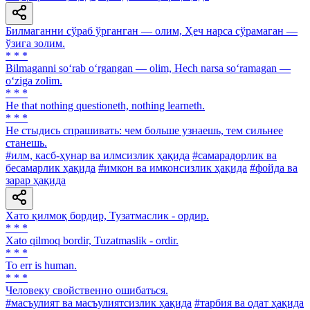
Билмаганни сўраб ўрганган — олим, Ҳеч нарса сўрамаган —
ўзига золим.
* * *
Bilmaganni so‘rab o‘rgangan — olim, Hech narsa so‘ramagan —
o‘ziga zolim.
* * *
He that nothing questioneth, nothing learneth.
* * *
He стыдись спрашивать: чем больше узнаешь, тем сильнее
станешь.
#илм, касб-ҳунар ва илмсизлик ҳақида
#самарадорлик ва
бесамарлик ҳақида
#имкон ва имконсизлик ҳақида
#фойда ва
зарар ҳақида
Хато қилмоқ бордир, Тузатмаслик - ордир.
* * *
Xato qilmoq bordir, Tuzatmaslik - ordir.
* * *
To err is human.
* * *
Человеку свойственно ошибаться.
#масъулият ва масъулиятсизлик ҳақида
#тарбия ва одат ҳақида