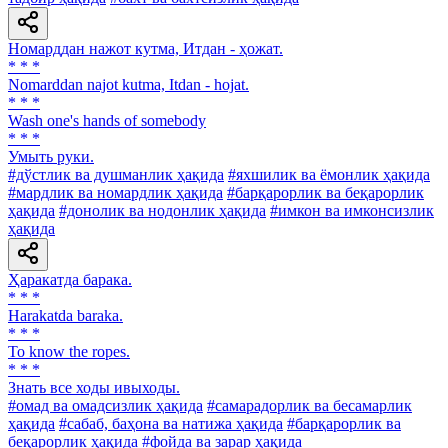
Номарддан нажот кутма, Итдан - ҳожат.
* * *
Nomarddan najot kutma, Itdan - hojat.
* * *
Wash one's hands of somebody
* * *
Умыть руки.
#дўстлик ва душманлик ҳақида
#яхшилик ва ёмонлик ҳақида
#мардлик ва номардлик ҳақида
#барқарорлик ва беқарорлик
ҳақида
#донолик ва нодонлик ҳақида
#имкон ва имконсизлик
ҳақида
Ҳаракатда барака.
* * *
Harakatda baraka.
* * *
To know the ropes.
* * *
Знать все ходы ивыходы.
#омад ва омадсизлик ҳақида
#самарадорлик ва бесамарлик
ҳақида
#сабаб, баҳона ва натижа ҳақида
#барқарорлик ва
беқарорлик ҳақида
#фойда ва зарар ҳақида