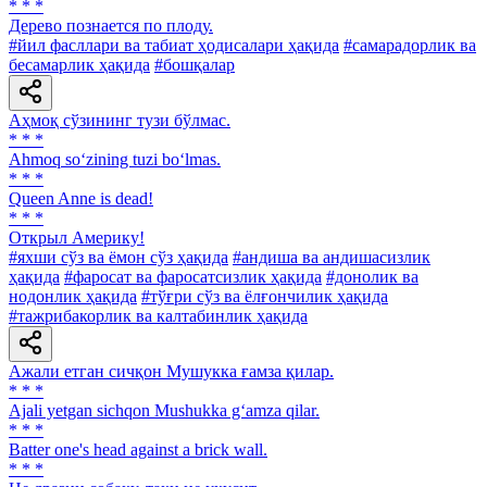
* * *
Дерево познается по плоду.
#йил фасллари ва табиат ҳодисалари ҳақида
#самарадорлик ва
бесамарлик ҳақида
#бошқалар
Аҳмоқ сўзининг тузи бўлмас.
* * *
Ahmoq so‘zining tuzi bo‘lmas.
* * *
Queen Anne is dead!
* * *
Открыл Америку!
#яхши сўз ва ёмон сўз ҳақида
#андиша ва андишасизлик
ҳақида
#фаросат ва фаросатсизлик ҳақида
#донолик ва
нодонлик ҳақида
#тўғри сўз ва ёлғончилик ҳақида
#тажрибакорлик ва калтабинлик ҳақида
Ажали етган сичқон Мушукка ғамза қилар.
* * *
Ajali yetgan sichqon Mushukka g‘amza qilar.
* * *
Batter one's head against a brick wall.
* * *