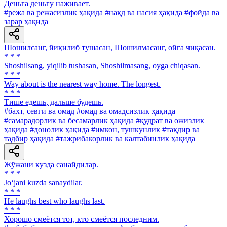
Деньга деньгу наживает.
#режа ва режасизлик ҳақида
#нақд ва насия ҳақида
#фойда ва
зарар ҳақида
Шошилсанг, йиқилиб тушасан, Шошилмасанг, ойга чиқасан.
* * *
Shoshilsang, yiqilib tushasan, Shoshilmasang, oyga chiqasan.
* * *
Way about is the nearest way home. The longest.
* * *
Тише едешь, дальше будешь.
#бахт, севги ва омад
#омад ва омадсизлик ҳақида
#самарадорлик ва бесамарлик ҳақида
#қудрат ва ожизлик
ҳақида
#донолик ҳақида
#имкон, тушкунлик
#тақдир ва
тадбир ҳақида
#тажрибакорлик ва калтабинлик ҳақида
Жўжани кузда санайдилар.
* * *
Jo‘jani kuzda sanaydilar.
* * *
He laughs best who laughs last.
* * *
Хорошо смеётся тот, кто смеётся последним.