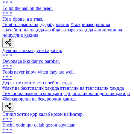
* * *
To hit the nail on the head.
* * *
Нe в бровь, а в глаз.
#ишбилармонлик, уддабуронлик
#тажрибакорлик ва
калтабинлик ҳақида
#фойда ва зарар ҳақида
#эпчиллик ва
ношудлик ҳақида
Девонага икки дунё баробар.
* * *
Devonaga ikki dunyo barobar.
* * *
Fools never know when they are well.
* * *
Дурак не понимает своей выгоды.
#бахт ва бахтсизлик ҳақида
#тенглик ва тенгсизлик ҳақида
#имкон ва имконсизлик ҳақида
#донолик ва нодонлик ҳақида
#барқарорлик ва беқарорлик ҳақида
Эпчил хотин қор қалаб қозон қайнатар.
* * *
Epchil xotin qor qalab qozon qaynatar.
* * *