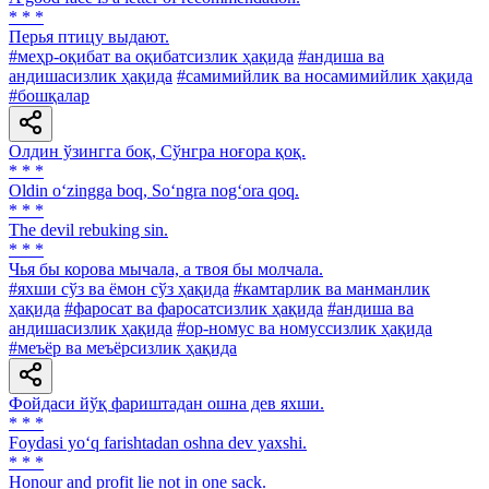
* * *
Перья птицу выдают.
#меҳр-оқибат ва оқибатсизлик ҳақида
#андиша ва
андишасизлик ҳақида
#самимийлик ва носамимийлик ҳақида
#бошқалар
Олдин ўзингга боқ, Сўнгра ноғора қоқ.
* * *
Oldin o‘zingga boq, So‘ngra nog‘ora qoq.
* * *
The devil rebuking sin.
* * *
Чья бы корова мычала, а твоя бы молчала.
#яхши сўз ва ёмон сўз ҳақида
#камтарлик ва манманлик
ҳақида
#фаросат ва фаросатсизлик ҳақида
#андиша ва
андишасизлик ҳақида
#ор-номус ва номуссизлик ҳақида
#меъёр ва меъёрсизлик ҳақида
Фойдаси йўқ фариштадан ошна дев яхши.
* * *
Foydasi yo‘q farishtadan oshna dev yaxshi.
* * *
Honour and profit lie not in one sack.