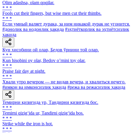
Olim adashsa, olam qoqilar.
* * *
Fools cut their fingers, but wise men cut their thimbs.
* * *
Если умный валяет дурака, за ним никакой дурак не угонится.
#донолик ва нодонлик ҳақида
#эҳтиёткорлик ва эҳтиётсизлик
ҳақида
Кун ҳисобини ой олар, Бедов ўрнини той олар.
* * *
Kun hisobini oy olar, Bedov oʼrnini toy olar.
* * *
Praise fair day at night.
* * *
Хвали утро вечером — не видав вечера, и хвалиться нечего.
#имкон ва имконсизлик ҳақида
#режа ва режасизлик ҳақида
Темирни қизиғида ур, Тандирни қизиғида бос.
* * *
Temirni qizig‘ida ur, Tandirni qizig‘ida bos.
* * *
Strike while the iron is hot.
* * *