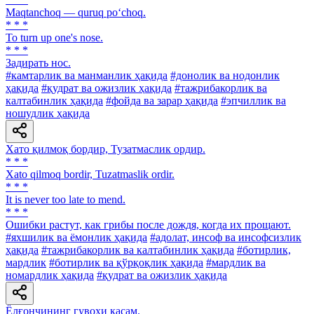
Maqtanchoq — quruq po‘choq.
* * *
To turn up one's nose.
* * *
Задирать нос.
#камтарлик ва манманлик ҳақида
#донолик ва нодонлик
ҳақида
#қудрат ва ожизлик ҳақида
#тажрибакорлик ва
калтабинлик ҳақида
#фойда ва зарар ҳақида
#эпчиллик ва
ношудлик ҳақида
Хато қилмоқ бордир, Тузатмаслик ордир.
* * *
Xato qilmoq bordir, Tuzatmaslik ordir.
* * *
It is never too late to mend.
* * *
Ошибки растут, как грибы после дождя, когда их прощают.
#яхшилик ва ёмонлик ҳақида
#адолат, инсоф ва инсофсизлик
ҳақида
#тажрибакорлик ва калтабинлик ҳақида
#ботирлик,
мардлик
#ботирлик ва қўрқоқлик ҳақида
#мардлик ва
номардлик ҳақида
#қудрат ва ожизлик ҳақида
Ёлғончининг гувоҳи қасам.