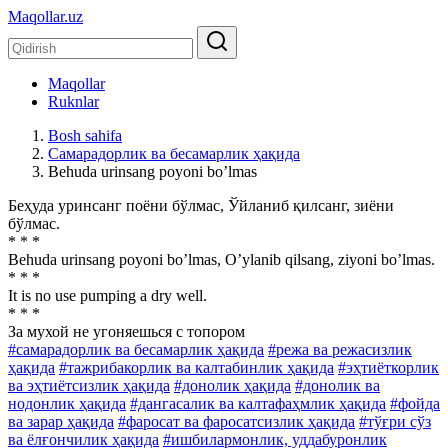
Maqollar.uz
Maqollar
Ruknlar
Bosh sahifa
Самарадорлик ва бесамарлик ҳақида
Behuda urinsang poyoni boʼlmas
Беҳуда уринсанг поёни бўлмас, Ўйланиб қилсанг, зиёни
бўлмас.
* * *
Behuda urinsang poyoni boʼlmas, Oʼylanib qilsang, ziyoni boʼlmas.
* * *
It is no use pumping a dry well.
* * *
За мухой не угоняешься с топором
#самарадорлик ва бесамарлик ҳақида
#режа ва режасизлик
ҳақида
#тажрибакорлик ва калтабинлик ҳақида
#эҳтиёткорлик
ва эҳтиётсизлик ҳақида
#донолик ҳақида
#донолик ва
нодонлик ҳақида
#дангасалик ва калтафаҳмлик ҳақида
#фойда
ва зарар ҳақида
#фаросат ва фаросатсизлик ҳақида
#тўғри сўз
ва ёлғончилик ҳақида
#ишбилармонлик, уддабуронлик