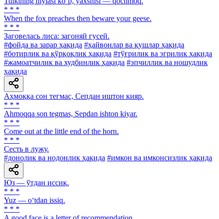
Tulkining hiylasi koʼp, yaxshisi — qochmoq.
* * *
When the fox preaches then beware your geese.
* * *
Заговелась лиса: загоняй гусей.
#фойда ва зарар ҳақида
#ҳайвонлар ва қушлар ҳақида
#ботирлик ва қўрқоқлик ҳақида
#тўғрилик ва эгрилик ҳақида
#жамоатчилик ва худбинлик ҳақида
#эпчиллик ва ношудлик
ҳақида
Аҳмоққа сон тегмас, Сепдан иштон кияр.
* * *
Ahmoqqa son tegmas, Sepdan ishton kiyar.
* * *
Come out at the little end of the horn.
* * *
Сесть в лужу.
#донолик ва нодонлик ҳақида
#имкон ва имконсизлик ҳақида
Юз — ўтдан иссиқ.
* * *
Yuz — o‘tdan issiq.
* * *
A good face is a letter of recommendation.