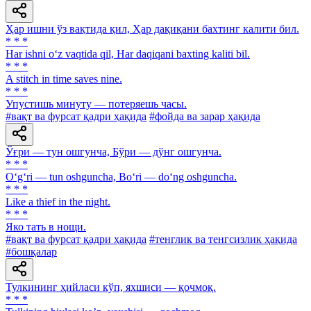
Ҳар ишни ўз вақтида қил, Ҳар дақиқани бахтинг калити бил.
* * *
Har ishni o‘z vaqtida qil, Har daqiqani baxting kaliti bil.
* * *
A stitch in time saves nine.
* * *
Упустишь минуту — потеряешь часы.
#вақт ва фурсат қадри ҳақида
#фойда ва зарар ҳақида
Ўғри — тун ошгунча, Бўри — дўнг ошгунча.
* * *
O‘g‘ri — tun oshguncha, Bo‘ri — do‘ng oshguncha.
* * *
Like a thief in the night.
* * *
Яко тать в нощи.
#вақт ва фурсат қадри ҳақида
#тенглик ва тенгсизлик ҳақида
#бошқалар
Тулкининг ҳийласи кўп, яхшиси — қочмоқ.
* * *