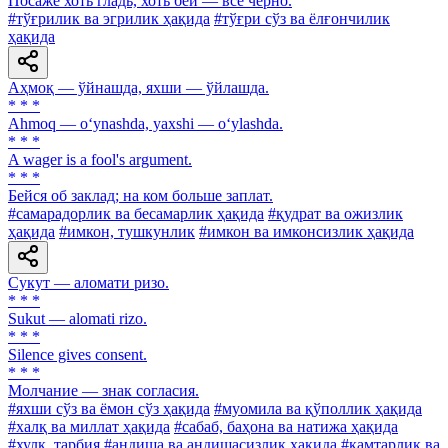
Посаже хоть гладь, хоть бей — все черно.
#тўғрилик ва эгрилик ҳақида
#тўғри сўз ва ёлғончилик
ҳақида
Аҳмоқ — ўйнашда, яхши — ўйлашда.
* * *
Ahmoq — o‘ynashda, yaxshi — o‘ylashda.
* * *
A wager is a fool's argument.
* * *
Бейся об заклад; на ком больше заплат.
#самарадорлик ва бесамарлик ҳақида
#қудрат ва ожизлик
ҳақида
#имкон, тушкунлик
#имкон ва имконсизлик ҳақида
Сукут — аломати ризо.
* * *
Sukut — alomati rizo.
* * *
Silence gives consent.
* * *
Молчание — знак согласия.
#яхши сўз ва ёмон сўз ҳақида
#муомила ва қўполлик ҳақида
#халқ ва миллат ҳақида
#сабаб, баҳона ва натижа ҳақида
#хулқ, тарбия
#андиша ва андишасизлик ҳақида
#камтарлик ва