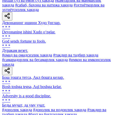
#яхши сўз ва ёмон сўз ҳақида
#камтарлик ва манманлик
ҳақида
#сабаб, баҳона ва натижа ҳақида
#эҳтиёткорлик ва
эҳтиётсизлик ҳақида
Девонанинг ишини Худо ўнглар.
* * *
Devonaning ishini Xudo o‘nglar.
* * *
God sends fortune to fools.
* * *
Дуракам везет.
#омад ва омадсизлик ҳақида
#тақдир ва тадбир ҳақида
#самарадорлик ва бесамарлик ҳақида
#имкон ва имконсизлик
ҳақида
Бош тошга тегса, Ақл бошга келар.
* * *
Bosh toshga tegsa, Aql boshga kelar.
* * *
Adversity is a good discipline.
* * *
Беды мучат, да уму учат.
#донолик ҳақида
#донолик ва нодонлик ҳақида
#тақдир ва
тадбир ҳақида
#бахт ва бахтсизлик ҳақида