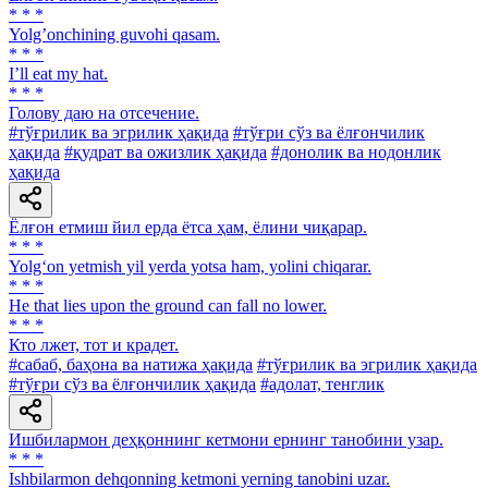
* * *
Yolgʼonchining guvohi qasam.
* * *
I’ll eat my hat.
* * *
Голову даю на отсечение.
#тўғрилик ва эгрилик ҳақида
#тўғри сўз ва ёлғончилик
ҳақида
#қудрат ва ожизлик ҳақида
#донолик ва нодонлик
ҳақида
Ёлғон етмиш йил ерда ётса ҳам, ёлини чиқарар.
* * *
Yolg‘on yetmish yil yerda yotsa ham, yolini chiqarar.
* * *
He that lies upon the ground can fall no lower.
* * *
Кто лжет, тот и крадет.
#сабаб, баҳона ва натижа ҳақида
#тўғрилик ва эгрилик ҳақида
#тўғри сўз ва ёлғончилик ҳақида
#адолат, тенглик
Ишбилармон деҳқоннинг кетмони ернинг танобини узар.
* * *
Ishbilarmon dehqonning ketmoni yerning tanobini uzar.