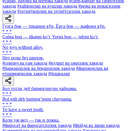
#сабаб, баҳона ва натижа ҳақида
#сабр-қаноат ва сабрсизлик
ҳақида
#ҳайвонлар ва қушлар ҳақида
#режа ва режасизлик
ҳақида
#эҳтиёткорлик ва эҳтиётсизлик ҳақида
Гулга боқ — тиканни кўр, Ёрга боқ — жафони кўр.
* * *
Gulga boq — tikanni ko‘r, Yorga boq — jafoni ko‘r.
* * *
No joys without alloy.
* * *
Нет розы без шипов.
#севинч ва ғам ҳақида
#қудрат ва ожизлик ҳақида
#барқарорлик ва беқарорлик ҳақида
#фаровонлик ва
етишмовчилик ҳақида
#бошқалар
Бол тотли деб бармоғингни чайнама.
* * *
Bol totli deb barmogʼingni chaynama.
* * *
To have a sweet tooth.
* * *
Коли уж мед — так и ложка.
#фаросат ва фаросатсизлик ҳақида
#фойда ва зарар ҳақида
#самимийлик ва носамимийлик ҳақида
#андиша ва