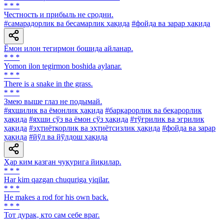
* * *
Честность и прибыль не сродни.
#самарадорлик ва бесамарлик ҳақида
#фойда ва зарар ҳақида
Ёмон илон тегирмон бошида айланар.
* * *
Yomon ilon tegirmon boshida aylanar.
* * *
There is a snake in the grass.
* * *
Змею выше глаз не подымай.
#яхшилик ва ёмонлик ҳақида
#барқарорлик ва беқарорлик
ҳақида
#яхши сўз ва ёмон сўз ҳақида
#тўғрилик ва эгрилик
ҳақида
#эҳтиёткорлик ва эҳтиётсизлик ҳақида
#фойда ва зарар
ҳақида
#йўл ва йўлдош ҳақида
Ҳар ким қазган чуқурига йиқилар.
* * *
Har kim qazgan chuquriga yiqilar.
* * *
He makes a rod for his own back.
* * *
Тот дурак, кто сам себе враг.