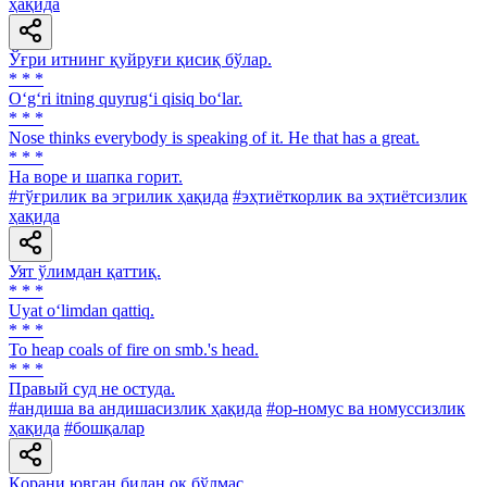
ҳақида
Ўғри итнинг қуйруғи қисиқ бўлар.
* * *
O‘g‘ri itning quyrug‘i qisiq bo‘lar.
* * *
Nose thinks everybody is speaking of it. He that has a great.
* * *
На воре и шапка горит.
#тўғрилик ва эгрилик ҳақида
#эҳтиёткорлик ва эҳтиётсизлик
ҳақида
Уят ўлимдан қаттиқ.
* * *
Uyat o‘limdan qattiq.
* * *
To heap coals of fire on smb.'s head.
* * *
Правый суд не остуда.
#андиша ва андишасизлик ҳақида
#ор-номус ва номуссизлик
ҳақида
#бошқалар
Қорани ювган билан оқ бўлмас.