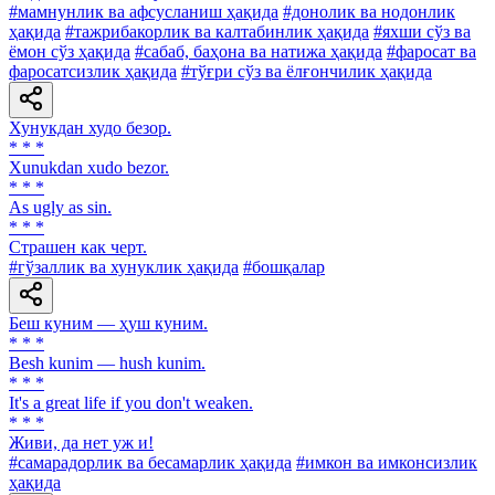
#мамнунлик ва афсусланиш ҳақида
#донолик ва нодонлик
ҳақида
#тажрибакорлик ва калтабинлик ҳақида
#яхши сўз ва
ёмон сўз ҳақида
#сабаб, баҳона ва натижа ҳақида
#фаросат ва
фаросатсизлик ҳақида
#тўғри сўз ва ёлғончилик ҳақида
Хунукдан худо безор.
* * *
Xunukdan хudo bezor.
* * *
As ugly as sin.
* * *
Страшен как черт.
#гўзаллик ва хунуклик ҳақида
#бошқалар
Беш куним — ҳуш куним.
* * *
Besh kunim — hush kunim.
* * *
It's a great life if you don't weaken.
* * *
Живи, да нет уж и!
#самарадорлик ва бесамарлик ҳақида
#имкон ва имконсизлик
ҳақида