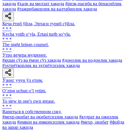
ҳақида
#халқ ва миллат ҳақида
#ризқ-насиба ва бенасиблик
ҳақида
#тажрибакорлик ва калтабинлик ҳақида
Кеча ётиб ўйла, Эртаси туриб сўйла.
* * *
Kecha yotib o‘yla, Ertasi turib so‘yla.
* * *
The night brings counsel.
* * *
Утро вечера мудренее.
#яхши сўз ва ёмон сўз ҳақида
#донолик ва нодонлик ҳақида
#эҳтиёткорлик ва эҳтиётсизлик ҳақида
Ўзинг учун ўл етим.
* * *
Oʼzing uchun oʼl yetim.
* * *
To stew in one's own grease.
* * *
Вариться в собственном соку.
#меҳр-оқибат ва оқибатсизлик ҳақида
#қудрат ва ожизлик
ҳақида
#имкон ва имконсизлик ҳақида
#меҳр, оқибат
#фойда
ва зарар ҳақида