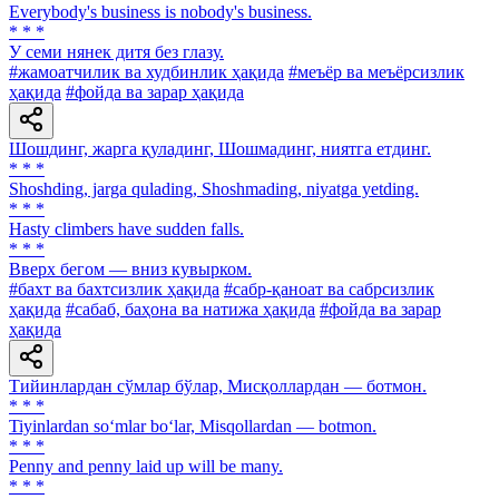
Everybody's business is nobody's business.
* * *
У семи нянек дитя без глазу.
#жамоатчилик ва худбинлик ҳақида
#меъёр ва меъёрсизлик
ҳақида
#фойда ва зарар ҳақида
Шошдинг, жарга қуладинг, Шошмадинг, ниятга етдинг.
* * *
Shoshding, jarga qulading, Shoshmading, niyatga yetding.
* * *
Hasty climbers have sudden falls.
* * *
Вверх бегом — вниз кувырком.
#бахт ва бахтсизлик ҳақида
#сабр-қаноат ва сабрсизлик
ҳақида
#сабаб, баҳона ва натижа ҳақида
#фойда ва зарар
ҳақида
Тийинлардан сўмлар бўлар, Мисқоллардан — ботмон.
* * *
Tiyinlardan so‘mlar bo‘lar, Misqollardan — botmon.
* * *
Penny and penny laid up will be many.
* * *