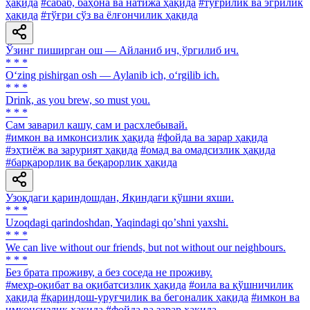
ҳақида
#сабаб, баҳона ва натижа ҳақида
#тўғрилик ва эгрилик
ҳақида
#тўғри сўз ва ёлғончилик ҳақида
Ўзинг пиширган ош — Айланиб ич, ўргилиб ич.
* * *
O‘zing pishirgan osh — Aylanib ich, o‘rgilib ich.
* * *
Drink, аs you brew, so must you.
* * *
Сам заварил кашу, сам и расхлебывай.
#имкон ва имконсизлик ҳақида
#фойда ва зарар ҳақида
#эҳтиёж ва зарурият ҳақида
#омад ва омадсизлик ҳақида
#барқарорлик ва беқарорлик ҳақида
Узоқдаги қариндошдан, Яқиндаги қўшни яхши.
* * *
Uzoqdagi qarindoshdan, Yaqindagi qoʼshni yaxshi.
* * *
We can live without our friends, but not without our neighbours.
* * *
Без брата проживу, а без соседа не проживу.
#меҳр-оқибат ва оқибатсизлик ҳақида
#оила ва қўшничилик
ҳақида
#қариндош-уруғчилик ва бегоналик ҳақида
#имкон ва
имконсизлик ҳақида
#фойда ва зарар ҳақида