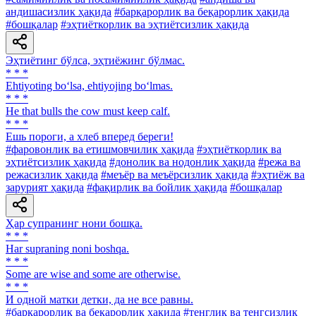
андишасизлик ҳақида
#барқарорлик ва беқарорлик ҳақида
#бошқалар
#эҳтиёткорлик ва эҳтиётсизлик ҳақида
Эҳтиётинг бўлса, эҳтиёжинг бўлмас.
* * *
Ehtiyoting bo‘lsa, ehtiyojing bo‘lmas.
* * *
He that bulls the cow must keep calf.
* * *
Ешь пороги, а хлеб вперед береги!
#фаровонлик ва етишмовчилик ҳақида
#эҳтиёткорлик ва
эҳтиётсизлик ҳақида
#донолик ва нодонлик ҳақида
#режа ва
режасизлик ҳақида
#меъёр ва меъёрсизлик ҳақида
#эҳтиёж ва
зарурият ҳақида
#фақирлик ва бойлик ҳақида
#бошқалар
Ҳар супранинг нони бошқа.
* * *
Har supraning noni boshqa.
* * *
Some are wise and some are otherwise.
* * *
И одной матки детки, да не все равны.
#барқарорлик ва беқарорлик ҳақида
#тенглик ва тенгсизлик