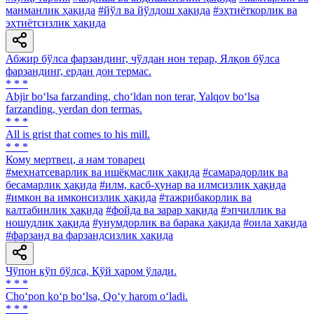
манманлик ҳақида
#йўл ва йўлдош ҳақида
#эҳтиёткорлик ва
эҳтиётсизлик ҳақида
Абжир бўлса фарзандинг, чўлдан нон терар, Ялқов бўлса
фарзандинг, ердан дон термас.
* * *
Abjir bo‘lsa farzanding, cho‘ldan non terar, Yalqov bo‘lsa
farzanding, yerdan don termas.
* * *
All is grist that comes to his mill.
* * *
Кому мертвец, а нам товарец
#меҳнатсеварлик ва ишёқмаслик ҳақида
#самарадорлик ва
бесамарлик ҳақида
#илм, касб-ҳунар ва илмсизлик ҳақида
#имкон ва имконсизлик ҳақида
#тажрибакорлик ва
калтабинлик ҳақида
#фойда ва зарар ҳақида
#эпчиллик ва
ношудлик ҳақида
#унумдорлик ва барака ҳақида
#оила ҳақида
#фарзанд ва фарзандсизлик ҳақида
Чўпон кўп бўлса, Қўй ҳаром ўлади.
* * *
Cho‘pon ko‘p bo‘lsa, Qo‘y harom o‘ladi.
* * *