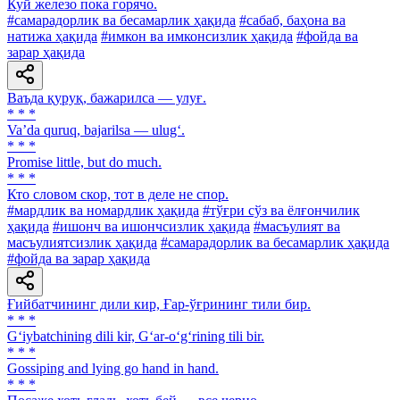
Куй железо пока горячо.
#самарадорлик ва бесамарлик ҳақида
#сабаб, баҳона ва
натижа ҳақида
#имкон ва имконсизлик ҳақида
#фойда ва
зарар ҳақида
Ваъда қуруқ, бажарилса — улуғ.
* * *
Va’da quruq, bajarilsa — ulug‘.
* * *
Promise little, but do much.
* * *
Кто словом скор, тот в деле не спор.
#мардлик ва номардлик ҳақида
#тўғри сўз ва ёлғончилик
ҳақида
#ишонч ва ишончсизлик ҳақида
#масъулият ва
масъулиятсизлик ҳақида
#самарадорлик ва бесамарлик ҳақида
#фойда ва зарар ҳақида
Ғийбатчининг дили кир, Ғар-ўғрининг тили бир.
* * *
G‘iybatchining dili kir, G‘ar-o‘g‘rining tili bir.
* * *
Gossiping and lying go hand in hand.
* * *