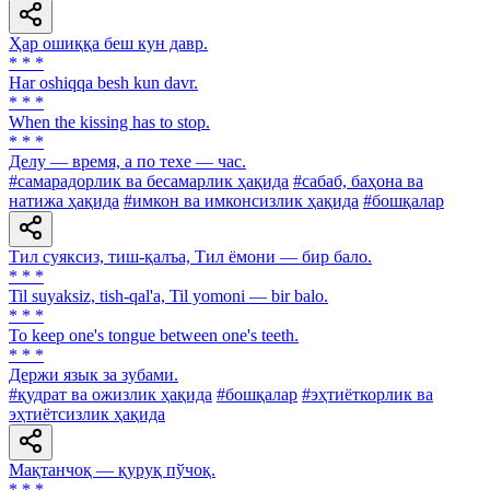
Ҳар ошиққа беш кун давр.
* * *
Har oshiqqa besh kun davr.
* * *
When the kissing has to stop.
* * *
Делу — время, а по техе — час.
#самарадорлик ва бесамарлик ҳақида
#сабаб, баҳона ва
натижа ҳақида
#имкон ва имконсизлик ҳақида
#бошқалар
Тил суяксиз, тиш-қалъа, Тил ёмони — бир бало.
* * *
Til suyaksiz, tish-qal'a, Til yomoni — bir balo.
* * *
To keep one's tongue between one's teeth.
* * *
Держи язык за зубами.
#қудрат ва ожизлик ҳақида
#бошқалар
#эҳтиёткорлик ва
эҳтиётсизлик ҳақида
Мақтанчоқ — қуруқ пўчоқ.
* * *