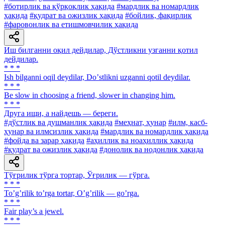
#ботирлик ва қўрқоқлик ҳақида
#мардлик ва номардлик
ҳақида
#қудрат ва ожизлик ҳақида
#бойлик, фақирлик
#фаровонлик ва етишмовчилик ҳақида
Иш билганни оқил дейдилар, Дўстликни узганни қотил
дейдилар.
* * *
Ish bilganni oqil deydilar, Doʼstlikni uzganni qotil deydilar.
* * *
Be slow in choosing a friend, slower in changing him.
* * *
Друга ищи, а найдешь — береги.
#дўстлик ва душманлик ҳақида
#меҳнат, ҳунар
#илм, касб-
ҳунар ва илмсизлик ҳақида
#мардлик ва номардлик ҳақида
#фойда ва зарар ҳақида
#аҳиллик ва ноаҳиллик ҳақида
#қудрат ва ожизлик ҳақида
#донолик ва нодонлик ҳақида
Тўғрилик тўрга тортар, Ўғрилик — гўрга.
* * *
Toʼgʼrilik toʼrga tortar, Oʼgʼrilik — goʼrga.
* * *
Fair play’s a jewel.
* * *