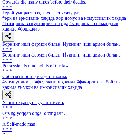
Cowards die many times before their deaths.
* * *
Герой умирает раз, трус — тысячу раз.
#эрк ва эрксизлик ҳақида
#ор-номус ва номуссизлик ҳақида
#ботирлик ва қўрқоқлик ҳақида
#мардлик ва номардлик
ҳақида
#бошқалар
Борнинг иши фармон билан, Йўқнинг иши армон билан.
* * *
Борнинг иши фармон билан, Йўқнинг иши армон билан.
* * *
Possession is nine points of the law.
* * *
Собственность диктует законы.
#мамнунлик ва афсусланиш ҳақида
#фақирлик ва бойлик
ҳақида
#имкон ва имконсизлик ҳақида
Ўзинг ёққан ўтга, ўзинг исин.
* * *
O‘zing yoqqan o‘tga, o‘zing isin.
* * *
A Self-made man.
* * *