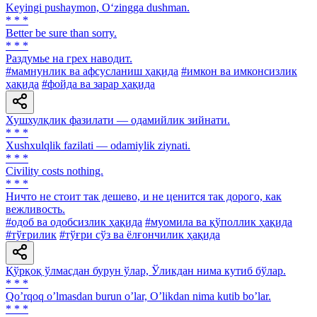
Keyingi pushaymon, O‘zingga dushman.
* * *
Better be sure than sorry.
* * *
Раздумье на грех наводит.
#мамнунлик ва афсусланиш ҳақида
#имкон ва имконсизлик
ҳақида
#фойда ва зарар ҳақида
Хушхулқлик фазилати — одамийлик зийнати.
* * *
Xushxulqlik fazilati — odamiylik ziynati.
* * *
Civility costs nothing.
* * *
Ничто не стоит так дешево, и не ценится так дорого, как
вежливость.
#одоб ва одобсизлик ҳақида
#муомила ва қўполлик ҳақида
#тўғрилик
#тўғри сўз ва ёлғончилик ҳақида
Қўрқоқ ўлмасдан бурун ўлар, Ўликдан нима кутиб бўлар.
* * *
Qoʼrqoq oʼlmasdan burun oʼlar, Oʼlikdan nima kutib boʼlar.
* * *