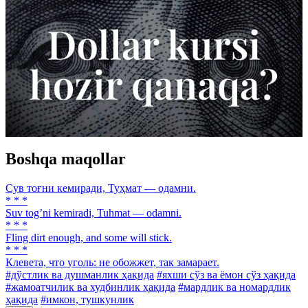
Boshqa maqollar
Сув тоғни кемиради, Туҳмат — одамни.
* * *
Suv togʼni kemiradi, Tuhmat — odamni.
* * *
Fling dirt enough, and some will stick.
* * *
Клевета, что уголь: не обожжет, так замарает.
#дўстлик ва душманлик ҳақида
#яхши сўз ва ёмон сўз ҳақида
#жамоатчилик ва худбинлик ҳақида
#мардлик ва номардлик
ҳақида
#имкон, тушкунлик