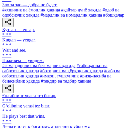
Зло за зло — добра не будет.
#яхшилик ва ёмонлик ҳақида
#қайтар дунё ҳақида
#одоб ва
одобсизлик ҳақида
#мардлик ва номардлик ҳақида
#бошқалар
Кутган — енгар.
* * *
Kutgan — yengar.
* * *
Wait and see.
* * *
Поживем — увидим.
#самарадорлик ва бесамарлик ҳақида
#сабр-қаноат ва
сабрсизлик ҳақида
#ботирлик ва қўрқоқлик ҳақида
#сабр ва
сабрсизлик ҳақида
#имкон, тушкунлик
#ризқ-насиба ва
бенасиблик ҳақида
#тақдир ва тадбир ҳақида
Ғолибнинг яраси тез битар.
* * *
G‘olibning yarasi tez bitar.
* * *
He plays best that wins.
* * *
Деньги идут к богатому, а злыдни к убогому.