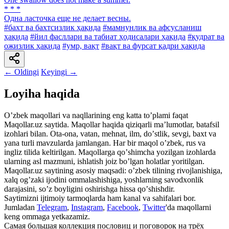
* * *
Одна ласточка еще не делает весны.
#бахт ва бахтсизлик ҳақида
#мамнунлик ва афсусланиш
ҳақида
#йил фасллари ва табиат ҳодисалари ҳақида
#қудрат ва
ожизлик ҳақида
#умр, вақт
#вақт ва фурсат қадри ҳақида
← Oldingi
Keyingi →
Loyiha haqida
Oʼzbek maqollari va naqllarining eng katta toʼplami faqat
Maqollar.uz saytida. Maqollar haqida qiziqarli maʼlumotlar, batafsil
izohlari bilan. Ota-ona, vatan, mehnat, ilm, doʼstlik, sevgi, baxt va
yana turli mavzularda jamlangan. Har bir maqol oʼzbek, rus va
ingliz tilida keltirilgan. Maqollarga qoʼshimcha yozilgan izohlarda
ularning asl mazmuni, ishlatish joiz boʼlgan holatlar yoritilgan.
Maqollar.uz saytining asosiy maqsadi: oʼzbek tilining rivojlanishiga,
xalq ogʼzaki ijodini ommalashishiga, yoshlarning savodxonlik
darajasini, soʼz boyligini oshirishga hissa qoʼshishdir.
Saytimizni ijtimoiy tarmoqlarda ham kanal va sahifalari bor.
Jumladan
Telegram
,
Instagram
,
Facebook
,
Twitter
'da maqollarni
keng ommaga yetkazamiz.
Самая большая коллекция пословиц и поговорок на трёх