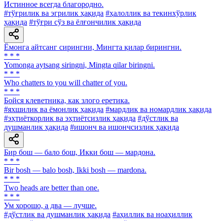
Истинное всегда благородно.
#тўғрилик ва эгрилик ҳақида
#ҳалоллик ва текинхўрлик
ҳақида
#тўғри сўз ва ёлғончилик ҳақида
Ёмонга айтсанг сирингни, Мингта қилар бирингни.
* * *
Yomonga aytsang siringni, Mingta qilar biringni.
* * *
Who chatters to you will chatter of you.
* * *
Бойся клеветника, как злого еретика.
#яхшилик ва ёмонлик ҳақида
#мардлик ва номардлик ҳақида
#эҳтиёткорлик ва эҳтиётсизлик ҳақида
#дўстлик ва
душманлик ҳақида
#ишонч ва ишончсизлик ҳақида
Бир бош — бало бош, Икки бош — мардона.
* * *
Bir bosh — balo bosh, Ikki bosh — mardona.
* * *
Two heads are better than one.
* * *
Ум хорошо, а два — лучше.
#дўстлик ва душманлик ҳақида
#аҳиллик ва ноаҳиллик