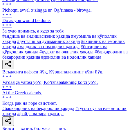
* * *
Pichoqni avval o‘zingga ur, Og‘rimasa - birovga.
* * *
Do as you would be done.
* * *
За худо примись, а худо за тебя
#андиша ва андишасизлик ҳақида
#муомила ва қўполлик
ҳақида
#дўстлик ва душманлик ҳақида
#яхшилик ва ёмонлик
ҳақида
#мардлик ва номардлик ҳақида
#ботирлик ва
қўрқоқлик ҳақида
#қудрат ва ожизлик ҳақида
#барқарорлик ва
беқарорлик ҳақида
#донолик ва нодонлик ҳақида
Ваъдасига вафоси йўқ, Кўршапалакнинг кўзи йўқ.
* * *
Va'dasiga vafosi yo‘q, Ko‘rshapalakning ko‘zi yo‘q.
* * *
At the Greek calends.
* * *
Когда рак на горе свистнет.
#барқарорлик ва беқарорлик ҳақида
#тўғри сўз ва ёлғончилик
ҳақида
#фойда ва зарар ҳақида
Билса — ҳазил, билмаса — чин.