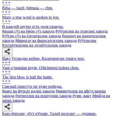
* * *
Bilsa — hazil, bilmasa — chin.
* * *
Many a true word is spoken in jest.
* * *
В каждой шутке есть доля правды.
#яхши сўз ва ёмон сўз ҳақида
#тўғрилик ва эгрилик ҳақида
#тўғри сўз ва ёлғончилик ҳақида
#ишонч ва ишончсизлик
ҳақида
#фаросат ва фаросатсизлик ҳақида
#тўғрилик
#эҳтиёткорлик ва эҳтиётсизлик ҳақида
Вақт ўтгандан кейин, Қиличингни тошга чоп.
* * *
Vaqt o‘tgandan keyin, Qilichingni toshga chop.
* * *
The first blow is half the battle.
* * *
Смелый приступ не хуже победы.
#вақт ва фурсат қадри ҳақида
#мамнунлик ва афсусланиш
ҳақида
#эпчиллик ва ношудлик ҳақида
#умр, вақт
#фойда ва
зарар ҳақида
Қарз берсанг, дўст кўпаяр, Талаб қилсанг — душман.