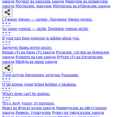
ҳақида
#қудрат ва ожизлик ҳақида
#мардлик ва номардлик
ҳақида
#ботирлик, мардлик
#ботирлик ва қўрқоқлик ҳақида
Сўзнинг ёмони — пичир, Дарднинг ёмони қичир.
* * *
Soʼzning yomoni — pichir, Dardning yomoni qichir.
* * *
If your ears burn someone is talking about you.
* * *
Заочную брань ветер носит.
#яхши сўз ва ёмон сўз ҳақида
#тозалик, соғлик ва беморлик
ҳақида
#севинч ва ғам ҳақида
#тўғри сўз ва ёлғончилик
ҳақида
#фойда ва зарар ҳақида
Ўтиб кетган ёмғирнинг кетидан ўпкалама.
* * *
O‘tib ketgan yomg‘irning ketidan o‘pkalama.
* * *
What's done can't be undone.
* * *
Что с возу упало, то пропало.
#вақт ва фурсат қадри ҳақида
#мамнунлик ва афсусланиш
ҳақида
#имкон, тушкунлик
#умид ва умидсизлик ҳақида