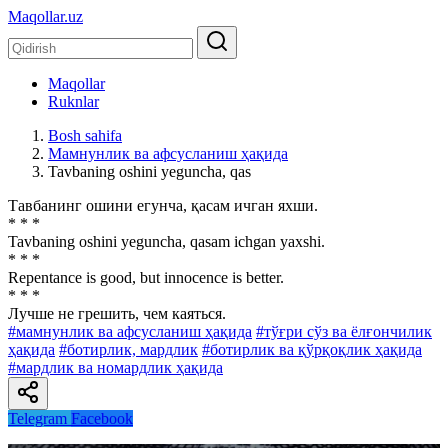
Maqollar.uz
Maqollar
Ruknlar
Bosh sahifa
Мамнунлик ва афсусланиш ҳақида
Tavbaning oshini yeguncha, qas
Тавбанинг ошини егунча, қасам ичган яхши.
* * *
Tavbaning oshini yeguncha, qasam ichgan yaxshi.
* * *
Repentance is good, but innocence is better.
* * *
Лучше не грешить, чем каяться.
#мамнунлик ва афсусланиш ҳақида
#тўғри сўз ва ёлғончилик
ҳақида
#ботирлик, мардлик
#ботирлик ва қўрқоқлик ҳақида
#мардлик ва номардлик ҳақида
Telegram
Facebook