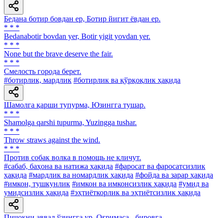
Бедана ботир бовдан ер, Ботир йигит ёвдан ер.
* * *
Bedanabotir bovdan yer, Botir yigit yovdan yer.
* * *
None but the brave deserve the fair.
* * *
Смелость города берет.
#ботирлик, мардлик
#ботирлик ва қўрқоқлик ҳақида
Шамолга қарши тупурма, Юзингга тушар.
* * *
Shamolga qarshi tupurma, Yuzingga tushar.
* * *
Throw straws against the wind.
* * *
Против собак волка в помощь не кличут.
#сабаб, баҳона ва натижа ҳақида
#фаросат ва фаросатсизлик
ҳақида
#мардлик ва номардлик ҳақида
#фойда ва зарар ҳақида
#имкон, тушкунлик
#имкон ва имконсизлик ҳақида
#умид ва
умидсизлик ҳақида
#эҳтиёткорлик ва эҳтиётсизлик ҳақида
Пичоқни аввал ўзингга ур, Оғримаса - бировга.