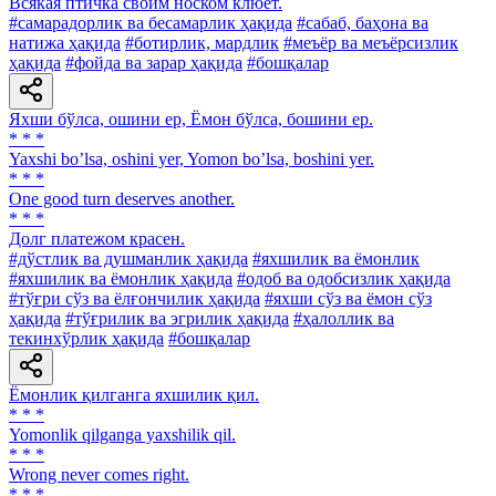
Всякая птичка своим носком клюет.
#самарадорлик ва бесамарлик ҳақида
#сабаб, баҳона ва
натижа ҳақида
#ботирлик, мардлик
#меъёр ва меъёрсизлик
ҳақида
#фойда ва зарар ҳақида
#бошқалар
Яхши бўлса, ошини ер, Ёмон бўлса, бошини ер.
* * *
Yaxshi boʼlsa, oshini yer, Yomon boʼlsa, boshini yer.
* * *
One good turn deserves another.
* * *
Долг платежом красен.
#дўстлик ва душманлик ҳақида
#яхшилик ва ёмонлик
#яхшилик ва ёмонлик ҳақида
#одоб ва одобсизлик ҳақида
#тўғри сўз ва ёлғончилик ҳақида
#яхши сўз ва ёмон сўз
ҳақида
#тўғрилик ва эгрилик ҳақида
#ҳалоллик ва
текинхўрлик ҳақида
#бошқалар
Ёмонлик қилганга яхшилик қил.
* * *
Yomonlik qilganga yaxshilik qil.
* * *
Wrong never comes right.
* * *