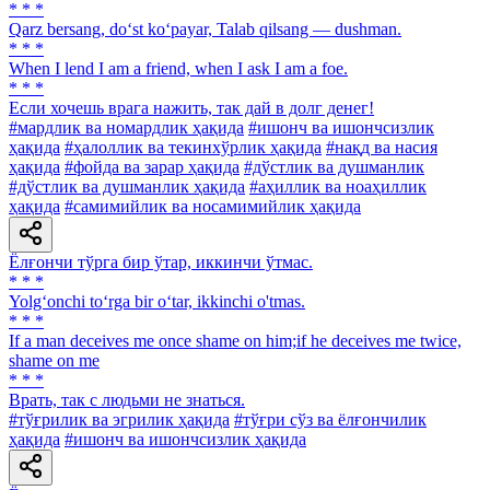
* * *
Qarz bersang, do‘st ko‘payar, Talab qilsang — dushman.
* * *
When I lend I am a friend, when I ask I am a foe.
* * *
Если хочешь врага нажить, так дай в долг денег!
#мардлик ва номардлик ҳақида
#ишонч ва ишончсизлик
ҳақида
#ҳалоллик ва текинхўрлик ҳақида
#нақд ва насия
ҳақида
#фойда ва зарар ҳақида
#дўстлик ва душманлик
#дўстлик ва душманлик ҳақида
#аҳиллик ва ноаҳиллик
ҳақида
#самимийлик ва носамимийлик ҳақида
Ёлғончи тўрга бир ўтар, иккинчи ўтмас.
* * *
Yolg‘onchi to‘rga bir o‘tar, ikkinchi о'tmas.
* * *
If a man deceives me once shame on him;if he deceives me twice,
shame on me
* * *
Врать, так с людьми не знаться.
#тўғрилик ва эгрилик ҳақида
#тўғри сўз ва ёлғончилик
ҳақида
#ишонч ва ишончсизлик ҳақида