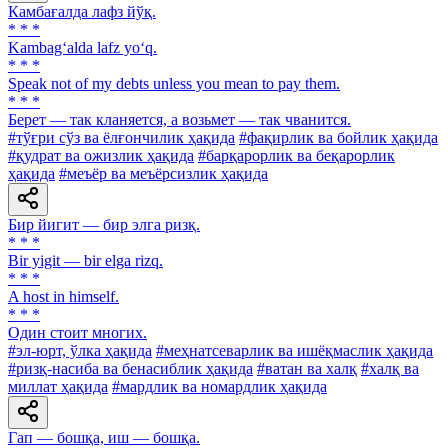
Камбағалда лафз йўқ.
* * *
Kambag‘alda lafz yo‘q.
* * *
Speak not of my debts unless you mean to pay them.
* * *
Берет — так кланяется, а возьмет — так чванится.
#тўғри сўз ва ёлғончилик ҳақида
#фақирлик ва бойлик ҳақида
#қудрат ва ожизлик ҳақида
#барқарорлик ва беқарорлик
ҳақида
#меъёр ва меъёрсизлик ҳақида
Бир йигит — бир элга ризқ.
* * *
Bir yigit — bir elga rizq.
* * *
A host in himself.
* * *
Один стоит многих.
#эл-юрт, ўлка ҳақида
#меҳнатсеварлик ва ишёқмаслик ҳақида
#ризқ-насиба ва бенасиблик ҳақида
#ватан ва халқ
#халқ ва
миллат ҳақида
#мардлик ва номардлик ҳақида
Гап — бошқа, иш — бошқа.