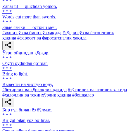
* * *
Zahar til — qilichdan yomon.
* * *
Words cut more than swords.
* * *
Злые языки — острый меч.
#яхши сўз ва ёмон сўз ҳақида
#тўғри сўз ва ёлғончилик
ҳақида
#фаросат ва фаросатсизлик ҳақида
Ўғри ойдиндан қўрқар.
* * *
Oʼgʼri oydindan qoʼrqar.
* * *
Bring to light.
* * *
Вывести на чистую воду.
#ботирлик ва қўрқоқлик ҳақида
#тўғрилик ва эгрилик ҳақида
#ҳалоллик ва текинхўрлик ҳақида
#бошқалар
Бир гул билан ёз бўлмас.
* * *
Bir gul bilan yoz boʼlmas.
* * *
One swallow does not make a summer.