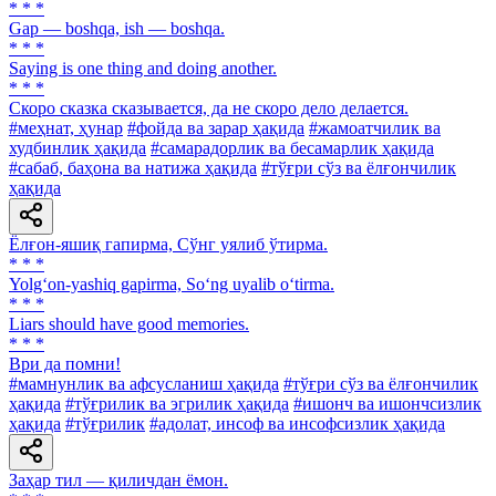
* * *
Gap — boshqa, ish — boshqa.
* * *
Saying is one thing and doing another.
* * *
Скоро сказка сказывается, да не скоро дело делается.
#меҳнат, ҳунар
#фойда ва зарар ҳақида
#жамоатчилик ва
худбинлик ҳақида
#самарадорлик ва бесамарлик ҳақида
#сабаб, баҳона ва натижа ҳақида
#тўғри сўз ва ёлғончилик
ҳақида
Ёлғон-яшиқ гапирма, Сўнг уялиб ўтирма.
* * *
Yolg‘on-yashiq gapirma, So‘ng uyalib o‘tirma.
* * *
Liars should have good memories.
* * *
Ври да помни!
#мамнунлик ва афсусланиш ҳақида
#тўғри сўз ва ёлғончилик
ҳақида
#тўғрилик ва эгрилик ҳақида
#ишонч ва ишончсизлик
ҳақида
#тўғрилик
#адолат, инсоф ва инсофсизлик ҳақида
Заҳар тил — қиличдан ёмон.