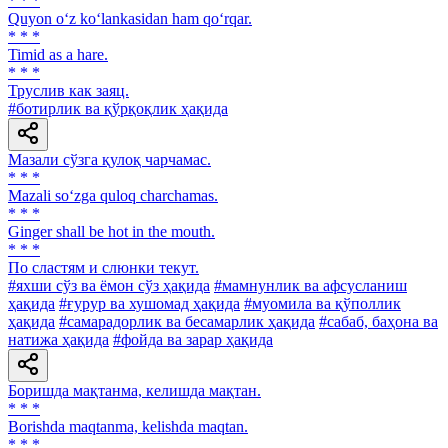
* * *
Quyon o‘z ko‘lankasidan ham qo‘rqar.
* * *
Timid as a hare.
* * *
Труслив как заяц.
#ботирлик ва қўрқоқлик ҳақида
Мазали сўзга қулоқ чарчамас.
* * *
Mazali so‘zga quloq charchamas.
* * *
Ginger shall be hot in the mouth.
* * *
По сластям и слюнки текут.
#яхши сўз ва ёмон сўз ҳақида
#мамнунлик ва афсусланиш
ҳақида
#ғурур ва хушомад ҳақида
#муомила ва қўполлик
ҳақида
#самарадорлик ва бесамарлик ҳақида
#сабаб, баҳона ва
натижа ҳақида
#фойда ва зарар ҳақида
Боришда мақтанма, келишда мақтан.
* * *
Borishda maqtanma, kelishda maqtan.
* * *