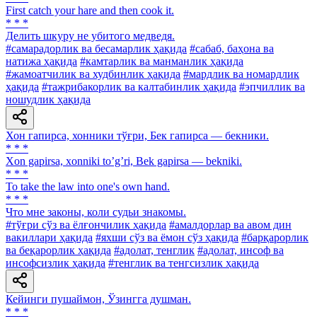
First catch your hare and then cook it.
* * *
Делить шкуру не убитого медведя.
#самарадорлик ва бесамарлик ҳақида
#сабаб, баҳона ва
натижа ҳақида
#камтарлик ва манманлик ҳақида
#жамоатчилик ва худбинлик ҳақида
#мардлик ва номардлик
ҳақида
#тажрибакорлик ва калтабинлик ҳақида
#эпчиллик ва
ношудлик ҳақида
Хон гапирса, хонники тўғри, Бек гапирса — бекники.
* * *
Xon gapirsa, xonniki toʼgʼri, Bek gapirsa — bekniki.
* * *
To take the law into one's own hand.
* * *
Что мне законы, коли судьи знакомы.
#тўғри сўз ва ёлғончилик ҳақида
#амалдорлар ва авом дин
вакиллари ҳақида
#яхши сўз ва ёмон сўз ҳақида
#барқарорлик
ва беқарорлик ҳақида
#адолат, тенглик
#адолат, инсоф ва
инсофсизлик ҳақида
#тенглик ва тенгсизлик ҳақида
Кейинги пушаймон, Ўзингга душман.
* * *