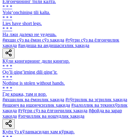
Ёлғончининг тили калта.
* * *
Yolg‘onchining tili kalta.
* * *
Lies have short legs.
* * *
На лжи далеко не уедешь.
#яхши сўз ва ёмон сўз ҳақида
#тўғри сўз ва ёлғончилик
ҳақида
#андиша ва андишасизлик ҳақида
Қўли қинғирнинг дили қинғир.
* * *
Qoʼli qingʼirning dili qingʼir.
* * *
Nothing is stolen without hands.
* * *
Где кража, там и вор.
#яхшилик ва ёмонлик ҳақида
#тўғрилик ва эгрилик ҳақида
#ишонч ва ишончсизлик ҳақида
#ҳалоллик ва текинхўрлик
ҳақида
#тўғри сўз ва ёлғончилик ҳақида
#фойда ва зарар
ҳақида
#эпчиллик ва ношудлик ҳақида
Қуён ўз кўланкасидан ҳам қўрқар.