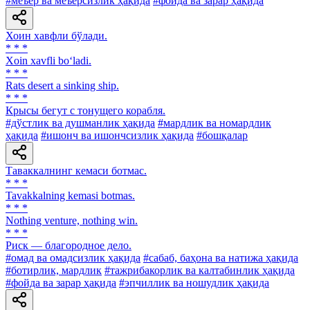
#меъёр ва меъёрсизлик ҳақида
#фойда ва зарар ҳақида
Хоин хавфли бўлади.
* * *
Xoin xavfli bo‘ladi.
* * *
Rats desert a sinking ship.
* * *
Крысы бегут с тонущего корабля.
#дўстлик ва душманлик ҳақида
#мардлик ва номардлик
ҳақида
#ишонч ва ишончсизлик ҳақида
#бошқалар
Таваккалнинг кемаси ботмас.
* * *
Tavakkalning kemasi botmas.
* * *
Nothing venture, nothing win.
* * *
Риск — благородное дело.
#омад ва омадсизлик ҳақида
#сабаб, баҳона ва натижа ҳақида
#ботирлик, мардлик
#тажрибакорлик ва калтабинлик ҳақида
#фойда ва зарар ҳақида
#эпчиллик ва ношудлик ҳақида