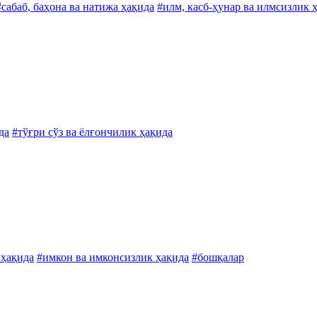
#сабаб, баҳона ва натижа ҳақида
#илм, касб-ҳунар ва илмсизлик 
да
#тўғри сўз ва ёлғончилик ҳақида
 ҳақида
#имкон ва имконсизлик ҳақида
#бошқалар