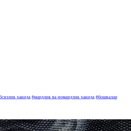
обсизлик ҳақида
#мардлик ва номардлик ҳақида
#бошқалар