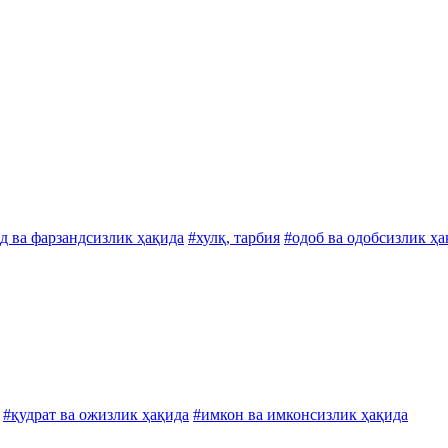
д ва фарзандсизлик ҳақида
#хулқ, тарбия
#одоб ва одобсизлик ҳа
#қудрат ва ожизлик ҳақида
#имкон ва имконсизлик ҳақида