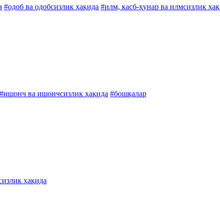
а
#одоб ва одобсизлик ҳақида
#илм, касб-ҳунар ва илмсизлик ҳа
#ишонч ва ишончсизлик ҳақида
#бошқалар
сизлик ҳақида