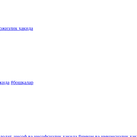
 ожизлик ҳақида
ақида
#бошқалар
долат, инсоф ва инсофсизлик ҳақида
#имкон ва имконсизлик ҳақ