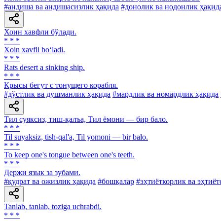
#андиша ва андишасизлик ҳақида
#донолик ва нодонлик ҳақид
Хоин хавфли бўлади.
* * *
Xoin xavfli bo‘ladi.
* * *
Rats desert a sinking ship.
* * *
Крысы бегут с тонущего корабля.
#дўстлик ва душманлик ҳақида
#мардлик ва номардлик ҳақида
Тил суяксиз, тиш-қалъа, Тил ёмони — бир бало.
* * *
Til suyaksiz, tish-qal'a, Til yomoni — bir balo.
* * *
To keep one's tongue between one's teeth.
* * *
Держи язык за зубами.
#қудрат ва ожизлик ҳақида
#бошқалар
#эҳтиёткорлик ва эҳтиёт
Tanlab, tanlab, toziga uchrabdi.
* * *