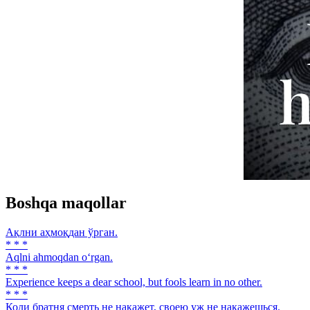
Boshqa maqollar
Ақлни аҳмоқдан ўрган.
* * *
Aqlni ahmoqdan o‘rgan.
* * *
Experience keeps a dear school, but fools learn in no other.
* * *
Коли братня смерть не накажет, своею уж не накажешься.