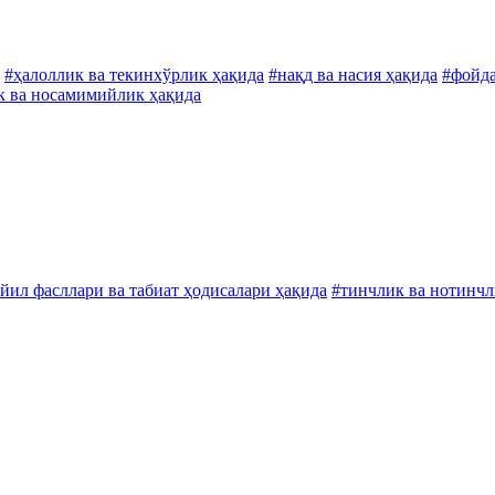
#ҳалоллик ва текинхўрлик ҳақида
#нақд ва насия ҳақида
#фойда
 ва носамимийлик ҳақида
йил фасллари ва табиат ҳодисалари ҳақида
#тинчлик ва нотинчл