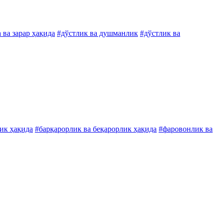
 ва зарар ҳақида
#дўстлик ва душманлик
#дўстлик ва
ик ҳақида
#барқарорлик ва беқарорлик ҳақида
#фаровонлик ва