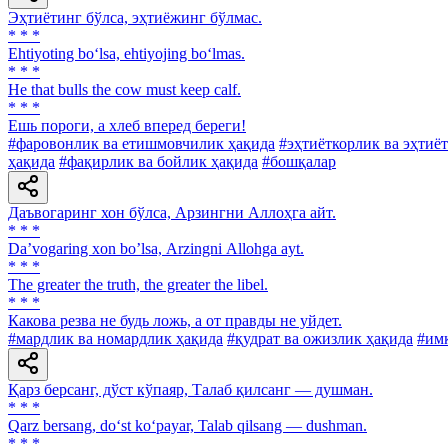
Эҳтиётинг бўлса, эҳтиёжинг бўлмас.
* * *
Ehtiyoting bo‘lsa, ehtiyojing bo‘lmas.
* * *
He that bulls the cow must keep calf.
* * *
Ешь пороги, а хлеб вперед береги!
#фаровонлик ва етишмовчилик ҳақида
#эҳтиёткорлик ва эҳтиё
ҳақида
#фақирлик ва бойлик ҳақида
#бошқалар
Даъвогаринг хон бўлса, Арзингни Аллоҳга айт.
* * *
Daʼvogaring xon boʼlsa, Аrzingni Аllohga ayt.
* * *
The greater the truth, the greater the libel.
* * *
Какова резва не будь ложь, а от правды не уйдет.
#мардлик ва номардлик ҳақида
#қудрат ва ожизлик ҳақида
#имк
Қарз берсанг, дўст кўпаяр, Талаб қилсанг — душман.
* * *
Qarz bersang, do‘st ko‘payar, Talab qilsang — dushman.
* * *