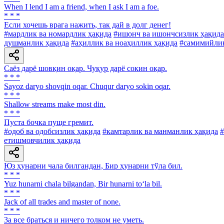
When I lend I am a friend, when I ask I am a foe.
* * *
Если хочешь врага нажить, так дай в долг денег!
#мардлик ва номардлик ҳақида
#ишонч ва ишончсизлик ҳақида
душманлик ҳақида
#аҳиллик ва ноаҳиллик ҳақида
#самимийлик
Саёз дарё шовқин оқар. Чуқур дарё сокин оқар.
* * *
Sayoz daryo shovqin oqar. Chuqur daryo sokin oqar.
* * *
Shallow streams make most din.
* * *
Пуста бочка пуще гремит.
#одоб ва одобсизлик ҳақида
#камтарлик ва манманлик ҳақида
#
етишмовчилик ҳақида
Юз ҳунарни чала билгандан, Бир ҳунарни тўла бил.
* * *
Yuz hunarni chala bilgandan, Bir hunarni to‘la bil.
* * *
Jack of all trades and master of none.
* * *
3a все браться и ничего толком не уметь.