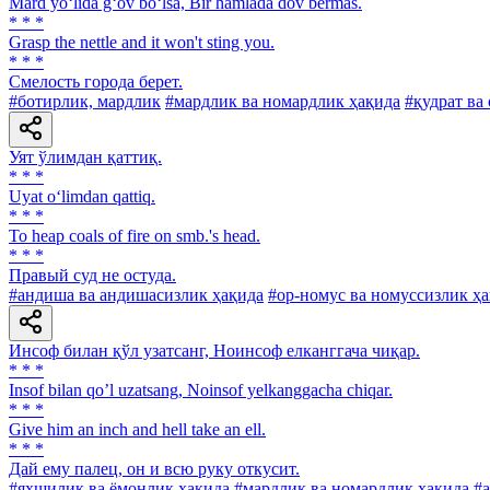
Mard yo‘lida g‘ov bo‘lsa, Bir hamlada dov bermas.
* * *
Grasp the nettle and it won't sting you.
* * *
Смелость города берет.
#ботирлик, мардлик
#мардлик ва номардлик ҳақида
#қудрат ва
Уят ўлимдан қаттиқ.
* * *
Uyat o‘limdan qattiq.
* * *
To heap coals of fire on smb.'s head.
* * *
Правый суд не остуда.
#андиша ва андишасизлик ҳақида
#ор-номус ва номуссизлик ҳ
Инсоф билан қўл узатсанг, Ноинсоф елканггача чиқар.
* * *
Insof bilan qoʼl uzatsang, Noinsof yelkanggacha chiqar.
* * *
Give him an inch and hell take an ell.
* * *
Дай ему палец, он и всю руку откусит.
#яхшилик ва ёмонлик ҳақида
#мардлик ва номардлик ҳақида
#а