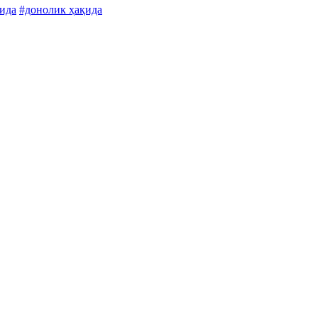
қида
#донолик ҳақида