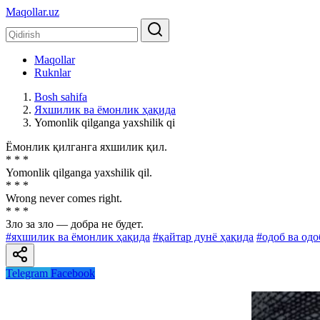
Maqollar.uz
Maqollar
Ruknlar
Bosh sahifa
Яхшилик ва ёмонлик ҳақида
Yomonlik qilganga yaxshilik qi
Ёмонлик қилганга яхшилик қил.
* * *
Yomonlik qilganga yaxshilik qil.
* * *
Wrong never comes right.
* * *
Зло за зло — добра не будет.
#яхшилик ва ёмонлик ҳақида
#қайтар дунё ҳақида
#одоб ва од
Telegram
Facebook