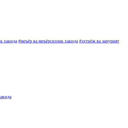
к ҳақида
#меъёр ва меъёрсизлик ҳақида
#эҳтиёж ва зарурият
ҳақида