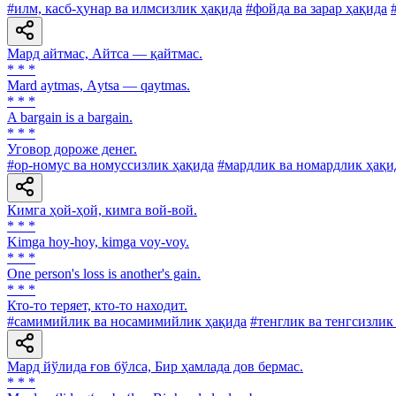
#илм, касб-ҳунар ва илмсизлик ҳақида
#фойда ва зарар ҳақида
Мард айтмас, Айтса — қайтмас.
* * *
Mard aytmas, Аytsa — qaytmas.
* * *
A bargain is a bargain.
* * *
Уговор дороже денег.
#ор-номус ва номуссизлик ҳақида
#мардлик ва номардлик ҳақи
Кимга ҳой-ҳой, кимга вой-вой.
* * *
Kimga hoy-hoy, kimga voy-voy.
* * *
One person's loss is another's gain.
* * *
Кто-то теряет, кто-то находит.
#самимийлик ва носамимийлик ҳақида
#тенглик ва тенгсизлик
Мард йўлида ғов бўлса, Бир ҳамлада дов бермас.
* * *