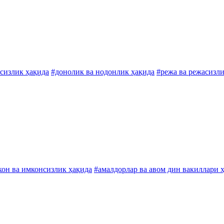
тсизлик ҳақида
#донолик ва нодонлик ҳақида
#режа ва режасизли
он ва имконсизлик ҳақида
#амалдорлар ва авом дин вакиллари 