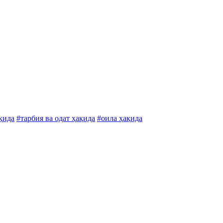
қида
#тарбия ва одат ҳақида
#оила ҳақида