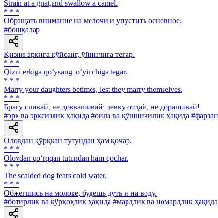
Strain at а gnat,and swallow a camel.
* * *
Обращать внимание на мелочи и упустить основное.
#бошқалар
Қизни эркига қўйсанг, ўйинчига тегар.
* * *
Qizni erkiga qo‘ysang, o‘yinchiga tegar.
* * *
Marry your daughters betimes, lest they marry themselves.
* * *
Брагу сливай, не доквашивай; девку отдай, не доращивай!
#эрк ва эрксизлик ҳақида
#оила ва қўшничилик ҳақида
#фарзан
Оловдан қўрққан тутундан ҳам қочар.
* * *
Olovdan qo‘rqqan tutundan ham qochar.
* * *
The scalded dog fears cold water.
* * *
Обжегшись на молоке, будешь дуть и на воду.
#ботирлик ва қўрқоқлик ҳақида
#мардлик ва номардлик ҳақида