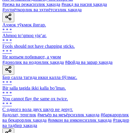
#режа ва режасизлик ҳақида
#нақд ва насия ҳақида
#эҳтиёткорлик ва эҳтиётсизлик ҳақида
Аҳмоқ тўқмоқ йиғар.
* * *
Ahmoq to‘qmoq yig‘ar.
* * *
Fools should not have chapping sticks.
* * *
He копьем побивают, а умом
#донолик ва нодонлик ҳақида
#фойда ва зарар ҳақида
Бир салла тагида икки калла бўлмас.
* * *
Bir salla tagida ikki kalla boʼlmas.
* * *
You cannot flay the same ox twice.
* * *
С одного вола двух шкур не дерут.
#адолат, тенглик
#меъёр ва меъёрсизлик ҳақида
#барқарорлик
ва беқарорлик ҳақида
#имкон ва имконсизлик ҳақида
#тақдир
ва тадбир ҳақида