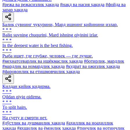
#режа ва режасизлик ҳақида
#нақд ва насия ҳақида
#фойда ва
зарар ҳақида
Балиқ сувнинг чуқурини, Мард ишнинг қийинини излар.
* * *
Baliq suvning chuqurini, Mard ishning qiyinini izlar.
* * *
In the deepest water is the best fishing.
* * *
Рыба ищет, где глубже, человек — где лучше.
#меҳнатсеварлик ва ишёқмаслик ҳақида
#ботирлик, мардлик
#мардлик ва номардлик ҳақида
#қудрат ва ожизлик ҳақида
#фаровонлик ва етишмовчилик ҳақида
Қилдан қийиқ қидирма.
* * *
Qildan qiyiq qidirma.
* * *
To split hairs.
* * *
Ha суету и смерти нет.
#дўстлик ва душманлик ҳақида
#аҳиллик ва ноаҳиллик
ҳақида
#яхшилик ва ёмонлик ҳақида
#тинчлик ва нотинчлик