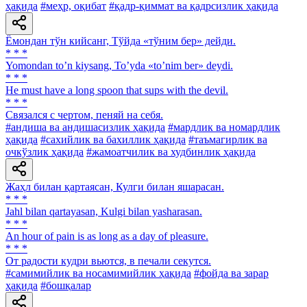
ҳақида
#меҳр, оқибат
#қадр-қиммат ва қадрсизлик ҳақида
Ёмондан тўн кийсанг, Тўйда «тўним бер» дейди.
* * *
Yomondan toʼn kiysang, Toʼyda «toʼnim ber» deydi.
* * *
Не must have a long spoon that sups with the devil.
* * *
Связался с чертом, пеняй на себя.
#андиша ва андишасизлик ҳақида
#мардлик ва номардлик
ҳақида
#сахийлик ва бахиллик ҳақида
#таъмагирлик ва
очкўзлик ҳақида
#жамоатчилик ва худбинлик ҳақида
Жаҳл билан қартаясан, Кулги билан яшарасан.
* * *
Jahl bilan qartayasan, Kulgi bilan yasharasan.
* * *
An hour of pain is as long as a day of pleasure.
* * *
От радости кудри вьются, в печали секутся.
#самимийлик ва носамимийлик ҳақида
#фойда ва зарар
ҳақида
#бошқалар