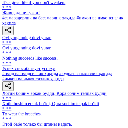
It's a great life if you don't weaken.
* * *
Живи, да нет уж и!
#самарадорлик ва бесамарлик ҳақида
#имкон ва имконсизлик
ҳақида
Ovi yurganning dovi yurar.
* * *
Ovi yurganning dovi yurar.
* * *
Nothing succeeds like success.
* * *
Успех способствует успеху.
#омад ва омадсизлик ҳақида
#қудрат ва ожизлик ҳақида
#имкон ва имконсизлик ҳақида
Хотин бошим эркак бўлди, Қора сочим телпак бўлди
* * *
Xotin boshim erkak bo‘ldi, Qora sochim telpak bo‘ldi
* * *
To wear the breeches.
* * *
Этой бабе только бы штаны надеть.