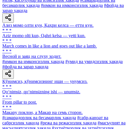
#илм, касб-ҳунар ва илмсизлик ҳақида
#самарадорлик ва
бесамарлик ҳақида
#имкон ва имконсизлик ҳақида
#фойда ва
зарар ҳақида
Азиз момо олти кун, Қаҳри келса — етти кун.
* * *
Aziz momo olti kun, Qahri kelsa — yetti kun.
* * *
March comes in like a lion and goes out like a lamb.
* * *
Весной и заяц на слуху ходит.
#имкон ва имконсизлик ҳақида
#умид ва умидсизлик ҳақида
#фойда ва зарар ҳақида
Қўнимсиз, қўнимсизнинг иши — унумсиз.
* * *
Qo‘nimsiz, qo‘nimsizning ishi — unumsiz.
* * *
From pillar to post.
* * *
Макару поклон, а Макар на семь сторон.
#самарадорлик ва бесамарлик ҳақида
#сабр-қаноат ва
сабрсизлик ҳақида
#режа ва режасизлик ҳақида
#масъулият ва
масъулиятсизлик ҳақида
#эҳтиёткорлик ва эҳтиётсизлик