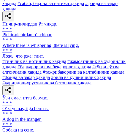
ҳақида
#сабаб, баҳона ва натижа ҳақида
#фойда ва зарар
ҳақида
Пичир-пичирдан ўт чиқар.
* * *
Pichir-pichirdan o‘t chiqar.
* * *
Where there is whispering, there is lying.
* * *
Ложь, что ржа: тлит.
#тинчлик ва нотинчлик ҳақида
#жамоатчилик ва худбинлик
ҳақида
#барқарорлик ва беқарорлик ҳақида
#тўғри сўз ва
ёлғончилик ҳақида
#тажрибакорлик ва калтабинлик ҳақида
#фойда ва зарар ҳақида
#оила ва қўшничилик ҳақида
#қариндош-уруғчилик ва бегоналик ҳақида
Ўзи емас, итга бермас.
* * *
O‘zi yemas, itga bermas.
* * *
A dog in the manger.
* * *
Собака на сене.