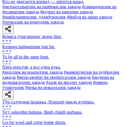
Кто не двигается вперед — пятится назад.
#меҳнатсеварлик ва ишёқмаслик ҳақида
#самарадорлик ва
бесамарлик ҳақида
#қудрат ва ожизлик ҳақида
#ишбилармонлик, уддабуронлик
#фойда ва зарар ҳақида
#эпчиллик ва ношудлик ҳақида
Кемага тушганнинг жони бир.
* * *
Kemaga tushganning joni bir.
* * *
To be all in the same boat.
* * *
Пять перстов, а все одна рука.
#аҳиллик ва ноаҳиллик ҳақида
#жамоатчилик ва худбинлик
ҳақида
#меҳр-оқибат ва оқибатсизлик ҳақида
#андиша ва
андишасизлик ҳақида
#халқ ва миллат ҳақида
#имкон,
тушкунлик
#режа ва режасизлик ҳақида
Тўр солувдим балиққа, Илиниб чиқди қурбақа.
* * *
To‘r soluvdim baliqqa, Ilinib chiqdi qurbaqa.
* * *
Go for wool and come home shorn.