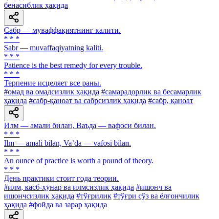
бенасиблик ҳақида
Сабр — муваффақиятнинг калити.
* * *
Sabr — muvaffaqiyatning kaliti.
* * *
Patience is the best remedy for every trouble.
* * *
Терпение исцеляет все раны.
#омад ва омадсизлик ҳақида
#самарадорлик ва бесамарлик
ҳақида
#сабр-қаноат ва сабрсизлик ҳақида
#сабр, қаноат
Илм — амали билан, Ваъда — вафоси билан.
* * *
Ilm — amali bilan, Va’da — vafosi bilan.
* * *
An ounce of practice is worth a pound of theory.
* * *
День практики стоит года теории.
#илм, касб-ҳунар ва илмсизлик ҳақида
#ишонч ва
ишончсизлик ҳақида
#тўғрилик
#тўғри сўз ва ёлғончилик
ҳақида
#фойда ва зарар ҳақида