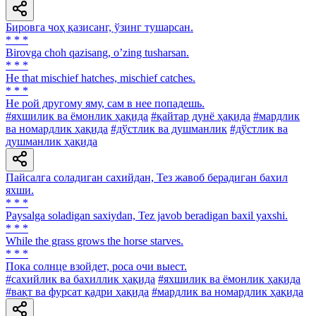
Бировга чоҳ қазисанг, ўзинг тушарсан.
* * *
Birovga choh qazisang, oʼzing tusharsan.
* * *
He that mischief hatches, mischief catches.
* * *
He рой другому яму, сам в нее попадешь.
#яхшилик ва ёмонлик ҳақида
#қайтар дунё ҳақида
#мардлик
ва номардлик ҳақида
#дўстлик ва душманлик
#дўстлик ва
душманлик ҳақида
Пайсалга соладиган сахийдан, Тез жавоб берадиган бахил
яхши.
* * *
Paysalga soladigan saxiydan, Tez javob beradigan baxil yaxshi.
* * *
While the grass grows the horse starves.
* * *
Пока солнце взойдет, роса очи выест.
#сахийлик ва бахиллик ҳақида
#яхшилик ва ёмонлик ҳақида
#вақт ва фурсат қадри ҳақида
#мардлик ва номардлик ҳақида