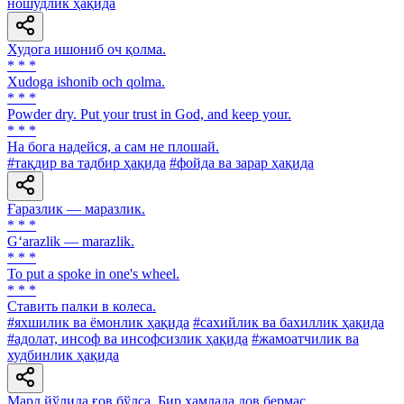
ношудлик ҳақида
Худога ишониб оч қолма.
* * *
Xudoga ishonib och qolma.
* * *
Powder dry. Put your trust in God, and keep your.
* * *
На бога надейся, а сам не плошай.
#тақдир ва тадбир ҳақида
#фойда ва зарар ҳақида
Ғаразлик — маразлик.
* * *
G‘arazlik — marazlik.
* * *
To put a spoke in one's wheel.
* * *
Ставить палки в колеса.
#яхшилик ва ёмонлик ҳақида
#сахийлик ва бахиллик ҳақида
#адолат, инсоф ва инсофсизлик ҳақида
#жамоатчилик ва
худбинлик ҳақида
Мард йўлида ғов бўлса, Бир ҳамлада дов бермас.