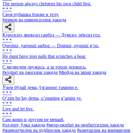
The person always christens his own child first.
* * *
Своя рубашка ближе к телу.
#имкон ва имконсизлик ҳақида
Қуролсиз, яроқсиз сарбоз — Думсиз, оёқсиз ғоз.
* * *
Qurolsiz, yaroqsiz sarboz — Dumsiz, oyoqsiz g‘oz.
* * *
Не must have iron nails that scratches a bear.
* * *
С медведем дружись, а за топор держись.
#қудрат ва ожизлик ҳақида
#фойда ва зарар ҳақида
Ўзим бўлай дема, ўзганинг ғамини е.
* * *
Oʼzim boʼlay dema, oʼzganing gʼamini ye.
* * *
Live and let live.
* * *
Сам живи и другим не мешай.
#эл-юрт, ўлка ҳақида
#меҳр-оқибат ва оқибатсизлик ҳақида
#жамоатчилик ва худбинлик ҳақида
#камтарлик ва манманлик