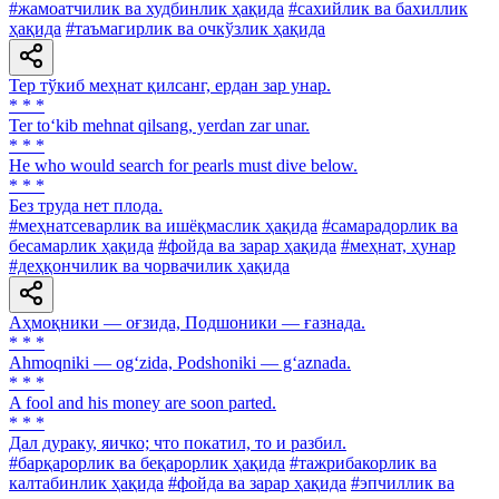
#жамоатчилик ва худбинлик ҳақида
#сахийлик ва бахиллик
ҳақида
#таъмагирлик ва очкўзлик ҳақида
Тер тўкиб меҳнат қилсанг, ердан зар унар.
* * *
Ter to‘kib mehnat qilsang, yerdan zar unar.
* * *
He who would search for pearls must dive below.
* * *
Без труда нет плода.
#меҳнатсеварлик ва ишёқмаслик ҳақида
#самарадорлик ва
бесамарлик ҳақида
#фойда ва зарар ҳақида
#меҳнат, ҳунар
#деҳқончилик ва чорвачилик ҳақида
Аҳмоқники — оғзида, Подшоники — ғазнада.
* * *
Ahmoqniki — og‘zida, Podshoniki — g‘aznada.
* * *
A fool and his money are soon parted.
* * *
Дал дураку, яичко; что покатил, то и разбил.
#барқарорлик ва беқарорлик ҳақида
#тажрибакорлик ва
калтабинлик ҳақида
#фойда ва зарар ҳақида
#эпчиллик ва