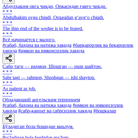
Абдулҳаким овга чиқди, Орқасидан ғавғо чиқди.
* * *
Abdulhakim ovga chiqdi, Orqasidan g‘avg‘o chiqdi.
* * *
The thin end of the wedge is to be feared.
* * *
Всё начинается с малого.
#сабаб, баҳона ва натижа ҳақида
#барқарорлик ва беқарорлик
ҳақида
#имкон ва имконсизлик ҳақида
Сабр таги — раҳмон, Шошган — иши шайтон.
* * *
Sabr tagi — rahmon, Shoshgan — ishi shayton.
* * *
As patient as job.
* * *
Обладающий ангельским терпением
#сабаб, баҳона ва натижа ҳақида
#имкон ва имконсизлик
ҳақида
#сабр-қаноат ва сабрсизлик ҳақида
#бошқалар
Бўладиган бола бошидан маълум.
* * *
Bo‘ladigan bola boshidan ma’lum.