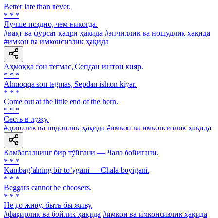
Better late than never.
* * *
Лучше поздно, чем никогда.
#вақт ва фурсат қадри ҳақида
#эпчиллик ва ношудлик ҳақида
#имкон ва имконсизлик ҳақида
Аҳмоққа сон тегмас, Сепдан иштон кияр.
* * *
Ahmoqqa son tegmas, Sepdan ishton kiyar.
* * *
Come out at the little end of the horn.
* * *
Сесть в лужу.
#донолик ва нодонлик ҳақида
#имкон ва имконсизлик ҳақида
Камбағалнинг бир тўйгани — Чала бойигани.
* * *
Kambagʼalning bir toʼygani — Chala boyigani.
* * *
Beggars cannot be choosers.
* * *
He до жиру, быть бы живу.
#фақирлик ва бойлик ҳақида
#имкон ва имконсизлик ҳақида