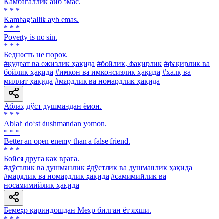
Камбағаллик айб эмас.
* * *
Kambag‘allik ayb emas.
* * *
Poverty is no sin.
* * *
Бедность не порок.
#қудрат ва ожизлик ҳақида
#бойлик, фақирлик
#фақирлик ва
бойлик ҳақида
#имкон ва имконсизлик ҳақида
#халқ ва
миллат ҳақида
#мардлик ва номардлик ҳақида
Аблаҳ дўст душмандан ёмон.
* * *
Ablah do‘st dushmandan yomon.
* * *
Better an open enemy than a false friend.
* * *
Бойся друга как врага.
#дўстлик ва душманлик
#дўстлик ва душманлик ҳақида
#мардлик ва номардлик ҳақида
#самимийлик ва
носамимийлик ҳақида
Бемеҳр қариндошдан Меҳр билган ёт яхши.
* * *