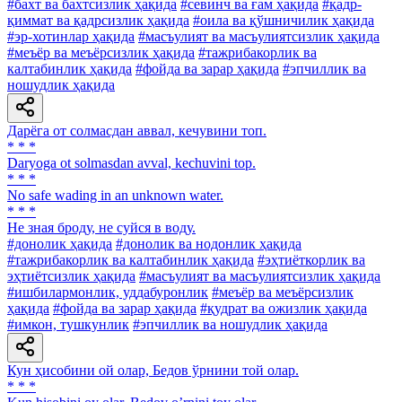
#бахт ва бахтсизлик ҳақида
#севинч ва ғам ҳақида
#қадр-
қиммат ва қадрсизлик ҳақида
#оила ва қўшничилик ҳақида
#эр-хотинлар ҳақида
#масъулият ва масъулиятсизлик ҳақида
#меъёр ва меъёрсизлик ҳақида
#тажрибакорлик ва
калтабинлик ҳақида
#фойда ва зарар ҳақида
#эпчиллик ва
ношудлик ҳақида
Дарёга от солмасдан аввал, кечувини топ.
* * *
Daryoga ot solmasdan avval, kechuvini top.
* * *
No safe wading in an unknown water.
* * *
He зная броду, не суйся в воду.
#донолик ҳақида
#донолик ва нодонлик ҳақида
#тажрибакорлик ва калтабинлик ҳақида
#эҳтиёткорлик ва
эҳтиётсизлик ҳақида
#масъулият ва масъулиятсизлик ҳақида
#ишбилармонлик, уддабуронлик
#меъёр ва меъёрсизлик
ҳақида
#фойда ва зарар ҳақида
#қудрат ва ожизлик ҳақида
#имкон, тушкунлик
#эпчиллик ва ношудлик ҳақида
Кун ҳисобини ой олар, Бедов ўрнини той олар.
* * *