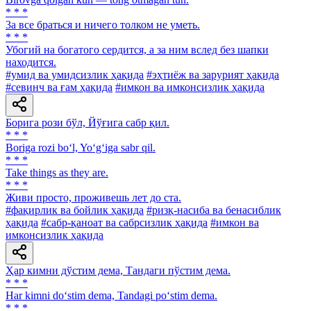
* * *
3a все браться и ничего толком не уметь.
* * *
Убогий на богатого сердится, а за ним вслед без шапки
находится.
#умид ва умидсизлик ҳақида
#эҳтиёж ва зарурият ҳақида
#севинч ва ғам ҳақида
#имкон ва имконсизлик ҳақида
Борига рози бўл, Йўғига сабр қил.
* * *
Boriga rozi bo‘l, Yo‘g‘iga sabr qil.
* * *
Take things as they are.
* * *
Живи просто, проживешь лет до ста.
#фақирлик ва бойлик ҳақида
#ризқ-насиба ва бенасиблик
ҳақида
#сабр-қаноат ва сабрсизлик ҳақида
#имкон ва
имконсизлик ҳақида
Ҳар кимни дўстим дема, Тандаги пўстим дема.
* * *
Har kimni do‘stim dema, Tandagi po‘stim dema.
* * *