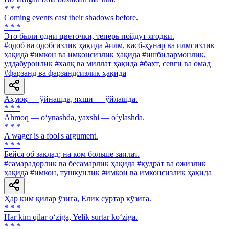
* * *
Coming events cast their shadows before.
* * *
Это были одни цветочки, теперь пойдут ягодки.
#одоб ва одобсизлик ҳақида
#илм, касб-ҳунар ва илмсизлик
ҳақида
#имкон ва имконсизлик ҳақида
#ишбилармонлик,
уддабуронлик
#халқ ва миллат ҳақида
#бахт, севги ва омад
#фарзанд ва фарзандсизлик ҳақида
Аҳмоқ — ўйнашда, яхши — ўйлашда.
* * *
Ahmoq — o‘ynashda, yaxshi — o‘ylashda.
* * *
A wager is a fool's argument.
* * *
Бейся об заклад; на ком больше заплат.
#самарадорлик ва бесамарлик ҳақида
#қудрат ва ожизлик
ҳақида
#имкон, тушкунлик
#имкон ва имконсизлик ҳақида
Ҳар ким қилар ўзига, Елик суртар кўзига.
* * *
Har kim qilar o‘ziga, Yelik surtar ko‘ziga.
* * *