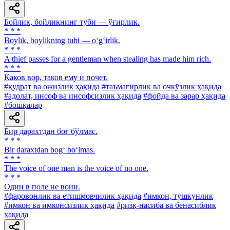
Бойлик, бойликнинг туби — ўғирлик.
* * *
Boylik, boylikning tubi — o‘g‘irlik.
* * *
A thief passes for a gentleman when stealing has made him rich.
* * *
Каков вор, таков ему и почет.
#қудрат ва ожизлик ҳақида
#таъмагирлик ва очкўзлик ҳақида
#адолат, инсоф ва инсофсизлик ҳақида
#фойда ва зарар ҳақида
#бошқалар
Бир дарахтдан боғ бўлмас.
* * *
Bir daraxtdan bog‘ bo‘lmas.
* * *
The voice of one man is the voice of no one.
* * *
Один в поле не воин.
#фаровонлик ва етишмовчилик ҳақида
#имкон, тушкунлик
#имкон ва имконсизлик ҳақида
#ризқ-насиба ва бенасиблик
ҳақида