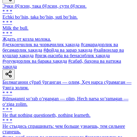
Эчки бўлсин, така бўлсин, сути бўлсин.
* * *
Echki bo‘lsin, taka bo‘lsin, suti bo‘lsin.
* * *
Milk the bull.
* * *
Ждать от козла молока.
#деҳқончилик ва чорвачилик ҳақида
#самарадорлик ва
бесамарлик ҳақида
#фойда ва зарар ҳақида
#ҳайвонлар ва
қушлар ҳақида
#ризқ-насиба ва бенасиблик ҳақида
#унумдорлик ва барака ҳақида
#сабаб, баҳона ва натижа
ҳақида
Билмаганни сўраб ўрганган — олим, Ҳеч нарса сўрамаган —
ўзига золим.
* * *
Bilmaganni so‘rab o‘rgangan — olim, Hech narsa so‘ramagan —
o‘ziga zolim.
* * *
He that nothing questioneth, nothing learneth.
* * *
He стыдись спрашивать: чем больше узнаешь, тем сильнее
станешь.