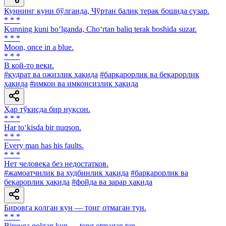
Куннинг куни бўлганда, Чўртан балиқ терак бошида сузар.
* * *
Kunning kuni bo‘lganda, Cho‘rtan baliq terak boshida suzar.
* * *
Moon, once in a blue.
* * *
В кой-то веки.
#қудрат ва ожизлик ҳақида
#барқарорлик ва беқарорлик
ҳақида
#имкон ва имконсизлик ҳақида
Ҳар тўкисда бир нуқсон.
* * *
Har to‘kisda bir nuqson.
* * *
Every man has his faults.
* * *
Нет человека без недостатков.
#жамоатчилик ва худбинлик ҳақида
#барқарорлик ва
беқарорлик ҳақида
#фойда ва зарар ҳақида
Бировга қолган кун — тонг отмаган тун.
* * *
Birovga qolgan kun — tong otmagan tun.