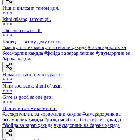
Ишни қилсанг, тамом қил.
* * *
Ishni qilsang, tamom qil.
* * *
The end crowns all.
* * *
Конец — всему делу венец.
#масъулият ва масъулиятсизлик ҳақида
#самарадорлик ва
бесамарлик ҳақида
#фойда ва зарар ҳақида
#унумдорлик ва
барака ҳақида
Нима сочсанг, шуни ўрасан.
* * *
Nima sochsang, shuni oʼrasan.
* * *
Give as good as one gets.
* * *
Платить той же монетой.
#деҳқончилик ва чорвачилик ҳақида
#самарадорлик ва
бесамарлик ҳақида
#ризқ-насиба ва бенасиблик ҳақида
#фойда ва зарар ҳақида
#унумдорлик ва барака ҳақида