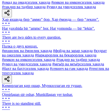
#омад ва омадсизлик ҳақида
#имкон ва имконсизлик ҳақида
#тақдир ва тадбир ҳақида
#умид ва умидсизлик ҳақида
Ҳар яхшида бир “аммо” бор. Ҳар ёмонда — бир “лекин”.
* * *
Har yaxshida bir “ammo” bor. Har yomonda — bir “lekin”.
* * *
There are two sides to every question.
* * *
Палка о двух концах.
#яхшилик ва ёмонлик ҳақида
#фойда ва зарар ҳақида
#қудрат
ва ожизлик ҳақида
#барқарорлик ва беқарорлик ҳақида
#имкон ва имконсизлик ҳақида
#тақдир ва тадбир ҳақида
#умид ва умидсизлик ҳақида
#меъёр ва меъёрсизлик ҳақида
#бахт ва бахтсизлик ҳақида
#севинч ва ғам ҳақида
#тенглик ва
тенгсизлик ҳақида
Қимирлаган қир ошар, Мункиллаган ер тушар.
* * *
Qimirlagan qir oshar, Munkillagan yer tushar.
* * *
There is no standing still.
* * *