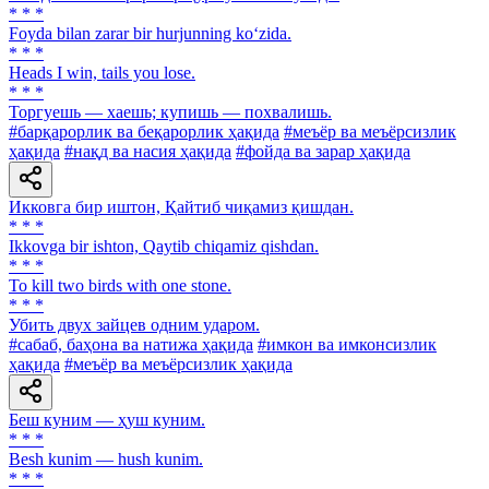
* * *
Foyda bilan zarar bir hurjunning ko‘zida.
* * *
Heads I win, tails you lose.
* * *
Торгуешь — хаешь; купишь — похвалишь.
#барқарорлик ва беқарорлик ҳақида
#меъёр ва меъёрсизлик
ҳақида
#нақд ва насия ҳақида
#фойда ва зарар ҳақида
Икковга бир иштон, Қайтиб чиқамиз қишдан.
* * *
Ikkovga bir ishton, Qaytib chiqamiz qishdan.
* * *
To kill two birds with one stone.
* * *
Убить двух зайцев одним ударом.
#сабаб, баҳона ва натижа ҳақида
#имкон ва имконсизлик
ҳақида
#меъёр ва меъёрсизлик ҳақида
Беш куним — ҳуш куним.
* * *
Besh kunim — hush kunim.
* * *