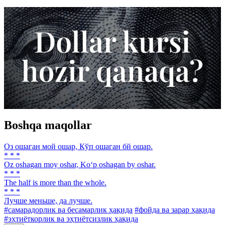
Boshqa maqollar
Оз ошаган мой ошар, Кўп ошаган бй ошар.
* * *
Oz oshagan moy oshar, Ko‘p oshagan by oshar.
* * *
The half is more than the whole.
* * *
Лучше меньше, да лучше.
#самарадорлик ва бесамарлик ҳақида
#фойда ва зарар ҳақида
#эҳтиёткорлик ва эҳтиётсизлик ҳақида