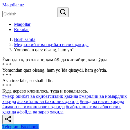
Maqollar.uz
Maqollar
Ruknlar
Bosh sahifa
Меҳр-оқибат ва оқибатсизлик ҳақида
Yomondan qarz olsang, ham yoʼl
Ёмондан қарз олсанг, ҳам йўлда қистайди, ҳам гўрда.
* * *
Yomondan qarz olsang, ham yoʼlda qistaydi, ham goʼrda.
* * *
As a tree falls, so shall it lie.
* * *
Куда дерево клонилось, туда и повалилось.
#меҳр-оқибат ва оқибатсизлик ҳақида
#мардлик ва номардлик
ҳақида
#сахийлик ва бахиллик ҳақида
#нақд ва насия ҳақида
#имкон ва имконсизлик ҳақида
#сабр-қаноат ва сабрсизлик
ҳақида
#фойда ва зарар ҳақида
Telegram
Facebook