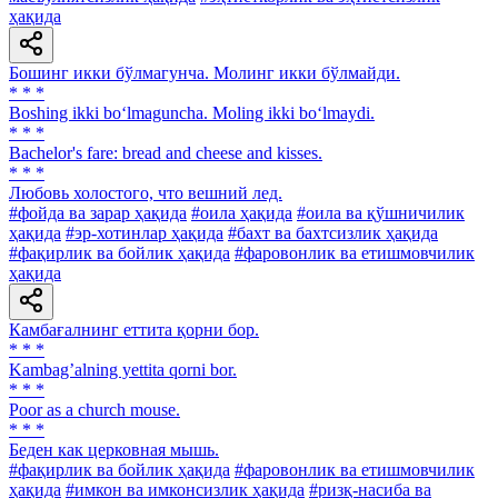
ҳақида
Бошинг икки бўлмагунча. Молинг икки бўлмайди.
* * *
Boshing ikki bo‘lmaguncha. Moling ikki bo‘lmaydi.
* * *
Bachelor's fare: bread and cheese and kisses.
* * *
Любовь холостого, что вешний лед.
#фойда ва зарар ҳақида
#оила ҳақида
#оила ва қўшничилик
ҳақида
#эр-хотинлар ҳақида
#бахт ва бахтсизлик ҳақида
#фақирлик ва бойлик ҳақида
#фаровонлик ва етишмовчилик
ҳақида
Камбағалнинг еттита қорни бор.
* * *
Kambagʼalning yettita qorni bor.
* * *
Poor as a church mouse.
* * *
Беден как церковная мышь.
#фақирлик ва бойлик ҳақида
#фаровонлик ва етишмовчилик
ҳақида
#имкон ва имконсизлик ҳақида
#ризқ-насиба ва