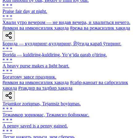
Kun hisobini oy olar, Bedov oʼrnini toy olar.
* * *
Praise fair day at night.
* * *
Хвали утро вечером — не видав вечера, и хвалиться нечего.
#имкон ва имконсизлик ҳақида
#режа ва режасизлик ҳақида
Борида — кулдиринг-кулдиринг, Йўғида қараб ўтиринг.
* * *
Borida — kuldiring-kuldiring, Yo‘g‘ida qarab о'tiring.
* * *
A heavy purse makes a light heart.
* * *
Богатому завсе праздник.
#имкон ва имконсизлик ҳақида
#сабр-қаноат ва сабрсизлик
ҳақида
#тақдир ва тадбир ҳақида
Tejamkor zoriqmas, Tejamsiz boyiqmas.
* * *
Тежамкор зориқмас, Тежамсиз бойиқмас.
* * *
A penny saved is a penny gained.
* * *
Легче нажить деньги, чем сберечь.