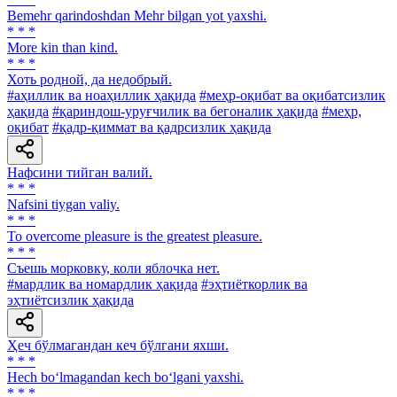
Bemehr qarindoshdan Mehr bilgan yot yaxshi.
* * *
More kin than kind.
* * *
Хоть родной, да недобрый.
#аҳиллик ва ноаҳиллик ҳақида
#меҳр-оқибат ва оқибатсизлик
ҳақида
#қариндош-уруғчилик ва бегоналик ҳақида
#меҳр,
оқибат
#қадр-қиммат ва қадрсизлик ҳақида
Нафсини тийган валий.
* * *
Nafsini tiygan valiy.
* * *
То overcome pleasure is the greatest pleasure.
* * *
Съешь морковку, коли яблочка нет.
#мардлик ва номардлик ҳақида
#эҳтиёткорлик ва
эҳтиётсизлик ҳақида
Ҳеч бўлмагандан кеч бўлгани яхши.
* * *
Hech bo‘lmagandan kech bo‘lgani yaxshi.
* * *