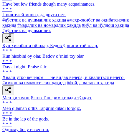
Have but few friends though many acquaintances.
* * *
Приятелей много, да друга нет.
#дўстлик ва душманлик ҳақида
#меҳр-оқибат ва оқибатсизлик
ҳақида
#мардлик ва номардлик ҳақида
#йўл ва йўлдош ҳақида
#дўстлик ва душманлик
Кун ҳисобини ой олар, Бедов ўрнини той олар.
* * *
Кun hisobini oy olar, Bedov o‘rnini toy olar.
* * *
Day at night. Praise fair.
* * *
Хвали утро вечером — не видав вечера, и хвалиться нечего.
#имкон ва имконсизлик ҳақида
#фойда ва зарар ҳақида
Мен қиламан ўттиз Тангрим қилади тўққиз.
* * *
Men qilaman o‘ttiz Tangrim qiladi to‘qqiz.
* * *
Be in the lap of the gods.
* * *
Одному богу известно.