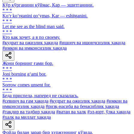
Кўр кўрганини қўймас, Кар — эшитганини.
* * *
Ko‘r ko‘rganini qo‘ymas, Kar — eshitganini.
* * *
Let me see as the blind man said.
* * *
Кто как хочет, а я по своему.
#қудрат ва ожизлик ҳақида
#ишонч ва ишончсизлик ҳақида
#имкон ва имконсизлик ҳақида
Жони борнинг ғами бор.
* * *
Joni borning g‘ami bor.
* * *
Sorrow comes unsent for.
* * *
Беда приспела, наперед не сказалась.
#севинч ва ғам ҳақида
#қудрат ва ожизлик ҳақида
#имкон ва
имконсизлик ҳақида
#ризқ-насиба ва бенасиблик ҳақида
#тақдир ва тадбир ҳақида
#ватан ва халқ
#эл-юрт, ўлка ҳақида
#халқ ва миллат ҳақида
Фойда билан зарар бир ҳуржуннинг кўзида.