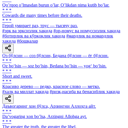
Qoʼrqoq oʼlmasdan burun oʼlar, Oʼlikdan nima kutib boʼlar.
* * *
Cowards die many times before their deaths.
* * *
Герой умирает раз, трус — тысячу раз.
#эрк ва эрксизлик ҳақида
#ор-номус ва номуссизлик ҳақида
#ботирлик ва қўрқоқлик ҳақида
#мардлик ва номардлик
ҳақида
#бошқалар
Оз бўлсин — соз бўлсин, Бедана бўлсин — ёғ бўлсин.
* * *
Oz bo‘lsin — soz bo‘lsin, Bedana bo’lsin — yog‘ bo‘lsin.
* * *
Short and sweet.
* * *
Красиво дерево — редко, красное слово — метко.
#халқ ва миллат ҳақида
#ризқ-насиба ва бенасиблик ҳақида
Даъвогаринг хон бўлса, Арзингни Аллоҳга айт.
* * *
Daʼvogaring xon boʼlsa, Аrzingni Аllohga ayt.
* * *
The greater the truth, the greater the libel.