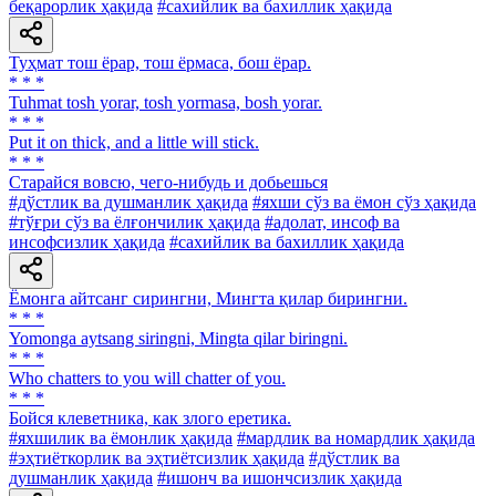
беқарорлик ҳақида
#сахийлик ва бахиллик ҳақида
Туҳмат тош ёрар, тош ёрмаса, бош ёрар.
* * *
Tuhmat tosh yorar, tosh yormasa, bosh yorar.
* * *
Put it on thick, and a little will stick.
* * *
Старайся вовсю, чего-нибудь и добьешься
#дўстлик ва душманлик ҳақида
#яхши сўз ва ёмон сўз ҳақида
#тўғри сўз ва ёлғончилик ҳақида
#адолат, инсоф ва
инсофсизлик ҳақида
#сахийлик ва бахиллик ҳақида
Ёмонга айтсанг сирингни, Мингта қилар бирингни.
* * *
Yomonga aytsang siringni, Mingta qilar biringni.
* * *
Who chatters to you will chatter of you.
* * *
Бойся клеветника, как злого еретика.
#яхшилик ва ёмонлик ҳақида
#мардлик ва номардлик ҳақида
#эҳтиёткорлик ва эҳтиётсизлик ҳақида
#дўстлик ва
душманлик ҳақида
#ишонч ва ишончсизлик ҳақида