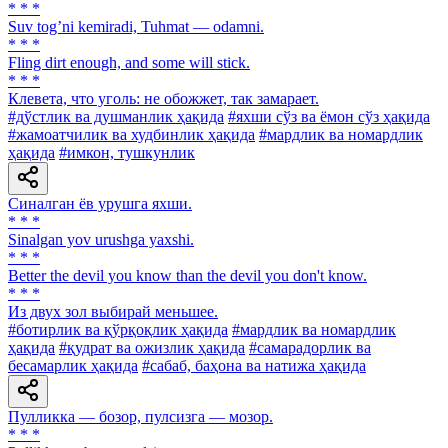
* * *
Suv togʼni kemiradi, Tuhmat — odamni.
* * *
Fling dirt enough, and some will stick.
* * *
Клевета, что уголь: не обожжет, так замарает.
#дўстлик ва душманлик ҳақида
#яхши сўз ва ёмон сўз ҳақида
#жамоатчилик ва худбинлик ҳақида
#мардлик ва номардлик
ҳақида
#имкон, тушкунлик
Синалган ёв урушга яхши.
* * *
Sinalgan yov urushga yaxshi.
* * *
Better the devil you know than the devil you don't know.
* * *
Из двух зол выбирай меньшее.
#ботирлик ва қўрқоқлик ҳақида
#мардлик ва номардлик
ҳақида
#қудрат ва ожизлик ҳақида
#самарадорлик ва
бесамарлик ҳақида
#сабаб, баҳона ва натижа ҳақида
Пулликка — бозор, пулсизга — мозор.
* * *