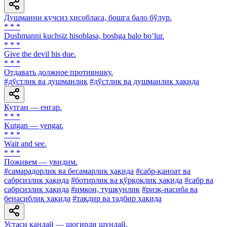
Душманни кучсиз ҳисобласа, бошга бало бўлур.
* * *
Dushmanni kuchsiz hisoblasa, boshga balo bo‘lur.
* * *
Give the devil his due.
* * *
Отдавать должное противнику.
#дўстлик ва душманлик
#дўстлик ва душманлик ҳақида
Кутган — енгар.
* * *
Kutgan — yengar.
* * *
Wait and see.
* * *
Поживем — увидим.
#самарадорлик ва бесамарлик ҳақида
#сабр-қаноат ва
сабрсизлик ҳақида
#ботирлик ва қўрқоқлик ҳақида
#сабр ва
сабрсизлик ҳақида
#имкон, тушкунлик
#ризқ-насиба ва
бенасиблик ҳақида
#тақдир ва тадбир ҳақида
Устаси қандай — шогирди шундай.