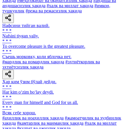
ҳақида
#меҳр-оқибат ва оқибатсизлик ҳақида
#андиша ва
андишасизлик ҳақида
#халқ ва миллат ҳақида
#имкон,
тушкунлик
#режа ва режасизлик ҳақида
Нафсини тийган валий.
* * *
Nafsini tiygan valiy.
* * *
То overcome pleasure is the greatest pleasure.
* * *
Съешь морковку, коли яблочка нет.
#мардлик ва номардлик ҳақида
#эҳтиёткорлик ва
эҳтиётсизлик ҳақида
Ҳар ким ўзим бўлай дейди.
* * *
Har kim o‘zim bo‘lay deydi.
* * *
Every man for himself and God for us all.
* * *
Всяк себе хорош.
#аҳиллик ва ноаҳиллик ҳақида
#жамоатчилик ва худбинлик
ҳақида
#камтарлик ва манманлик ҳақида
#халқ ва миллат
ҳақида
#қудрат ва ожизлик ҳақида