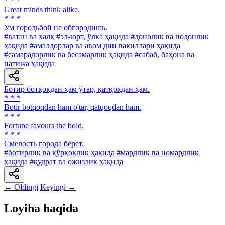
* * *
Great minds think alike.
* * *
Ум городьбой не обгородишь.
#ватан ва халқ
#эл-юрт, ўлка ҳақида
#донолик ва нодонлик
ҳақида
#амалдорлар ва авом дин вакиллари ҳақида
#самарадорлик ва бесамарлик ҳақида
#сабаб, баҳона ва
натижа ҳақида
Ботир ботқоқдан ҳам ўтар, қатқоқдан ҳам.
* * *
Botir botqoqdan ham о'tar, qatqoqdan ham.
* * *
Fortune favours the bold.
* * *
Смелость города берет.
#ботирлик ва қўрқоқлик ҳақида
#мардлик ва номардлик
ҳақида
#қудрат ва ожизлик ҳақида
← Oldingi
Keyingi →
Loyiha haqida