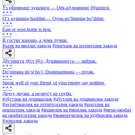
Ўз уйимнинг ҳушлиги — Оёқ-қўлимнинг бўшлиги.
* * *
O‘z uyimning hushligi — Oyoq-qo‘limning bo‘shligi.
* * *
East or west home is best.
* * *
В гостях хорошо, а дома лучше.
#халқ ва миллат ҳақида
#тинчлик ва нотинчлик ҳақида
Дўстингга дўст бўл, Душманингга — зийрак.
* * *
Do‘stingga do‘st bo‘l, Dushmaningga — ziyrak.
* * *
Speak well of your friend, ol your enemy say nothing.
* * *
Другу дружи, а недругу не груби.
#дўстлик ва душманлик
#дўстлик ва душманлик ҳақида
#эҳтиёткорлик ва эҳтиётсизлик ҳақида
#аҳиллик ва
ноаҳиллик ҳақида
#яхшилик ва ёмонлик ҳақида
#меҳр-оқибат
ва оқибатсизлик ҳақида
#жамоатчилик ва худбинлик ҳақида
#донолик ҳақида