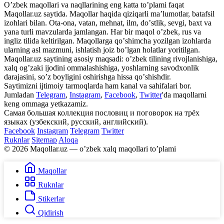
Oʼzbek maqollari va naqllarining eng katta toʼplami faqat
Maqollar.uz saytida. Maqollar haqida qiziqarli maʼlumotlar, batafsil
izohlari bilan. Ota-ona, vatan, mehnat, ilm, doʼstlik, sevgi, baxt va
yana turli mavzularda jamlangan. Har bir maqol oʼzbek, rus va
ingliz tilida keltirilgan. Maqollarga qoʼshimcha yozilgan izohlarda
ularning asl mazmuni, ishlatish joiz boʼlgan holatlar yoritilgan.
Maqollar.uz saytining asosiy maqsadi: oʼzbek tilining rivojlanishiga,
xalq ogʼzaki ijodini ommalashishiga, yoshlarning savodxonlik
darajasini, soʼz boyligini oshirishga hissa qoʼshishdir.
Saytimizni ijtimoiy tarmoqlarda ham kanal va sahifalari bor.
Jumladan
Telegram
,
Instagram
,
Facebook
,
Twitter
'da maqollarni
keng ommaga yetkazamiz.
Самая большая коллекция пословиц и поговорок на трёх
языках (узбекский, русский, английский).
Facebook
Instagram
Telegram
Twitter
Ruknlar
Sitemap
Aloqa
© 2026 Maqollar.uz — oʼzbek xalq maqollari toʼplami
Maqollar
Ruknlar
Stikerlar
Qidirish