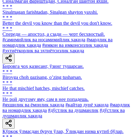
Синалмаган фариштадан, Синалган шайтон яхши.
* * *
Sinalmagan farishtadan, Sinalgan shayton yaxshi.
* * *
Better the devil you know than the devil you don't know.
* * *
Спереди — апостол, а сзади — черт бесхвостый.
#самимийлик ва носамимийлик ҳақида
#мардлик ва
номардлик ҳақида
#имкон ва имконсизлик ҳақида
#эҳтиёткорлик ва эҳтиётсизлик ҳақида
Бировга чоҳ қазисанг, ўзинг тушарсан.
* * *
Birovga choh qazisang, oʼzing tusharsan.
* * *
He that mischief hatches, mischief catches.
* * *
He рой другому яму, сам в нее попадешь.
#яхшилик ва ёмонлик ҳақида
#қайтар дунё ҳақида
#мардлик
ва номардлик ҳақида
#дўстлик ва душманлик
#дўстлик ва
душманлик ҳақида
Қўрқоқ ўлмасдан бурун ўлар, Ўликдан нима кутиб бўлар.
* * *