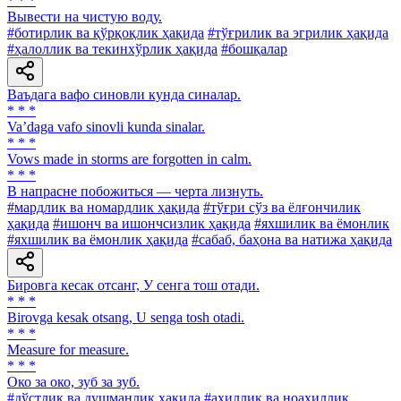
* * *
Вывести на чистую воду.
#ботирлик ва қўрқоқлик ҳақида
#тўғрилик ва эгрилик ҳақида
#ҳалоллик ва текинхўрлик ҳақида
#бошқалар
Ваъдага вафо синовли кунда синалар.
* * *
Va’daga vafo sinovli kunda sinalar.
* * *
Vows made in storms are forgotten in calm.
* * *
В напрасне побожиться — черта лизнуть.
#мардлик ва номардлик ҳақида
#тўғри сўз ва ёлғончилик
ҳақида
#ишонч ва ишончсизлик ҳақида
#яхшилик ва ёмонлик
#яхшилик ва ёмонлик ҳақида
#сабаб, баҳона ва натижа ҳақида
Бировга кесак отсанг, У сенга тош отади.
* * *
Birovga kesak otsang, U senga tosh otadi.
* * *
Measure for measure.
* * *
Око за око, зуб за зуб.
#дўстлик ва душманлик ҳақида
#аҳиллик ва ноаҳиллик