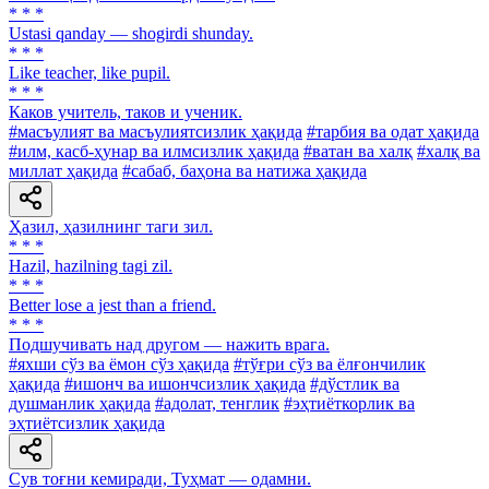
* * *
Ustasi qanday — shogirdi shunday.
* * *
Like teacher, like pupil.
* * *
Каков учитель, таков и ученик.
#масъулият ва масъулиятсизлик ҳақида
#тарбия ва одат ҳақида
#илм, касб-ҳунар ва илмсизлик ҳақида
#ватан ва халқ
#халқ ва
миллат ҳақида
#сабаб, баҳона ва натижа ҳақида
Ҳазил, ҳазилнинг таги зил.
* * *
Hazil, hazilning tagi zil.
* * *
Better lose a jest than a friend.
* * *
Подшучивать над другом — нажить врага.
#яхши сўз ва ёмон сўз ҳақида
#тўғри сўз ва ёлғончилик
ҳақида
#ишонч ва ишончсизлик ҳақида
#дўстлик ва
душманлик ҳақида
#адолат, тенглик
#эҳтиёткорлик ва
эҳтиётсизлик ҳақида
Сув тоғни кемиради, Туҳмат — одамни.