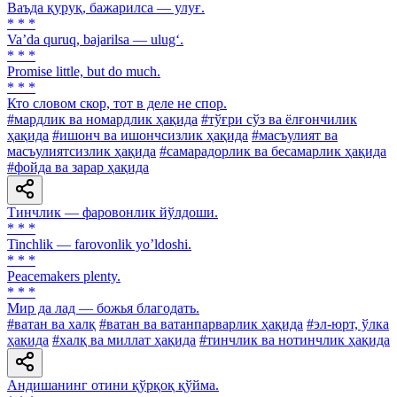
Ваъда қуруқ, бажарилса — улуғ.
* * *
Va’da quruq, bajarilsa — ulug‘.
* * *
Promise little, but do much.
* * *
Кто словом скор, тот в деле не спор.
#мардлик ва номардлик ҳақида
#тўғри сўз ва ёлғончилик
ҳақида
#ишонч ва ишончсизлик ҳақида
#масъулият ва
масъулиятсизлик ҳақида
#самарадорлик ва бесамарлик ҳақида
#фойда ва зарар ҳақида
Тинчлик — фаровонлик йўлдоши.
* * *
Tinchlik — farovonlik yo’ldoshi.
* * *
Peacemakers plenty.
* * *
Мир да лад — божья благодать.
#ватан ва халқ
#ватан ва ватанпарварлик ҳақида
#эл-юрт, ўлка
ҳақида
#халқ ва миллат ҳақида
#тинчлик ва нотинчлик ҳақида
Андишанинг отини қўрқоқ қўйма.