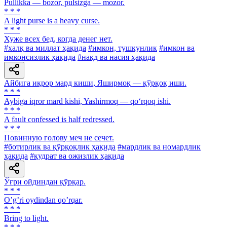
Pullikka — bozor, pulsizga — mozor.
* * *
A light purse is a heavy curse.
* * *
Хуже всех бед, когда денег нет.
#халқ ва миллат ҳақида
#имкон, тушкунлик
#имкон ва
имконсизлик ҳақида
#нақд ва насия ҳақида
Айбига иқрор мард киши, Яширмоқ — қўрқоқ иши.
* * *
Aybiga iqror mard kishi, Yashirmoq — qo‘rqoq ishi.
* * *
A fault confessed is half redressed.
* * *
Повинную голову меч не сечет.
#ботирлик ва қўрқоқлик ҳақида
#мардлик ва номардлик
ҳақида
#қудрат ва ожизлик ҳақида
Ўғри ойдиндан қўрқар.
* * *
Oʼgʼri oydindan qoʼrqar.
* * *
Bring to light.