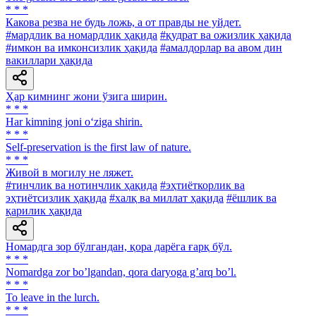
* * *
Какова резва не будь ложь, а от правды не уйдет.
#мардлик ва номардлик ҳақида
#қудрат ва ожизлик ҳақида
#имкон ва имконсизлик ҳақида
#амалдорлар ва авом дин
вакиллари ҳақида
Ҳар кимнинг жони ўзига ширин.
* * *
Har kimning joni o‘ziga shirin.
* * *
Self-preservation is the first law of nature.
* * *
Живой в могилу не ляжет.
#тинчлик ва нотинчлик ҳақида
#эҳтиёткорлик ва
эҳтиётсизлик ҳақида
#халқ ва миллат ҳақида
#ёшлик ва
қарилик ҳақида
Номардга зор бўлгандан, қора дарёга ғарқ бўл.
* * *
Nomardga zor boʼlgandan, qora daryoga gʼarq boʼl.
* * *
To leave in the lurch.
* * *