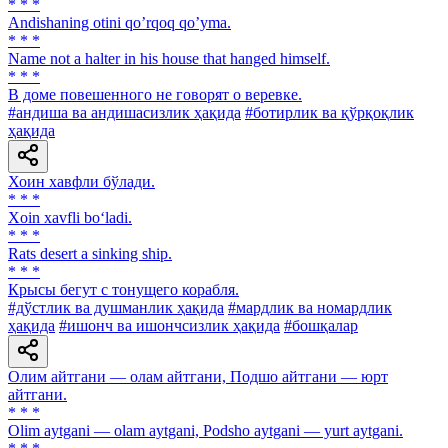
* * *
Аndishaning otini qoʼrqoq qoʼyma.
* * *
Name not a halter in his house that hanged himself.
* * *
В доме повешенного не говорят о веревке.
#андиша ва андишасизлик ҳақида
#ботирлик ва қўрқоқлик
ҳақида
Хоин хавфли бўлади.
* * *
Xoin xavfli bo‘ladi.
* * *
Rats desert a sinking ship.
* * *
Крысы бегут с тонущего корабля.
#дўстлик ва душманлик ҳақида
#мардлик ва номардлик
ҳақида
#ишонч ва ишончсизлик ҳақида
#бошқалар
Олим айтгани — олам айтгани, Подшо айтгани — юрт
айтгани.
* * *
Olim aytgani — olam aytgani, Podsho aytgani — yurt aytgani.