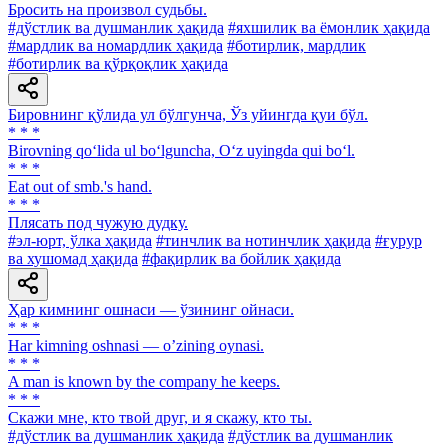
Бросить на произвол судьбы.
#дўстлик ва душманлик ҳақида
#яхшилик ва ёмонлик ҳақида
#мардлик ва номардлик ҳақида
#ботирлик, мардлик
#ботирлик ва қўрқоқлик ҳақида
Бировнинг қўлида ул бўлгунча, Ўз уйингда қуи бўл.
* * *
Birovning qo‘lida ul bo‘lguncha, O‘z uyingda qui bo‘l.
* * *
Eat out of smb.'s hand.
* * *
Плясать под чужую дудку.
#эл-юрт, ўлка ҳақида
#тинчлик ва нотинчлик ҳақида
#ғурур
ва хушомад ҳақида
#фақирлик ва бойлик ҳақида
Ҳар кимнинг ошнаси — ўзининг ойнаси.
* * *
Har kimning oshnasi — oʼzining oynasi.
* * *
A man is known by the company he keeps.
* * *
Скажи мне, кто твой друг, и я скажу, кто ты.
#дўстлик ва душманлик ҳақида
#дўстлик ва душманлик