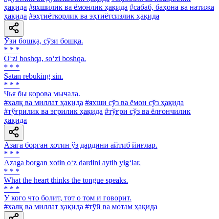
ҳақида
#яхшилик ва ёмонлик ҳақида
#сабаб, баҳона ва натижа
ҳақида
#эҳтиёткорлик ва эҳтиётсизлик ҳақида
Ўзи бошқа, сўзи бошқа.
* * *
O‘zi boshqa, so‘zi boshqa.
* * *
Satan rebuking sin.
* * *
Чья бы корова мычала.
#халқ ва миллат ҳақида
#яхши сўз ва ёмон сўз ҳақида
#тўғрилик ва эгрилик ҳақида
#тўғри сўз ва ёлғончилик
ҳақида
Азага борган хотин ўз дардини айтиб йиғлар.
* * *
Azaga borgan xotin o‘z dardini aytib yig‘lar.
* * *
What the heart thinks the tongue speaks.
* * *
У кого что болит, тот о том и говорит.
#халқ ва миллат ҳақида
#тўй ва мотам ҳақида