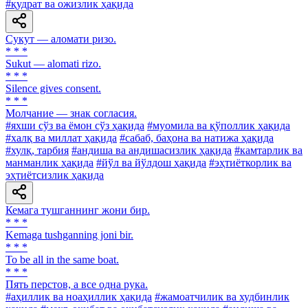
#қудрат ва ожизлик ҳақида
Сукут — аломати ризо.
* * *
Sukut — alomati rizo.
* * *
Silence gives consent.
* * *
Молчание — знак согласия.
#яхши сўз ва ёмон сўз ҳақида
#муомила ва қўполлик ҳақида
#халқ ва миллат ҳақида
#сабаб, баҳона ва натижа ҳақида
#хулқ, тарбия
#андиша ва андишасизлик ҳақида
#камтарлик ва
манманлик ҳақида
#йўл ва йўлдош ҳақида
#эҳтиёткорлик ва
эҳтиётсизлик ҳақида
Кемага тушганнинг жони бир.
* * *
Kemaga tushganning joni bir.
* * *
To be all in the same boat.
* * *
Пять перстов, а все одна рука.
#аҳиллик ва ноаҳиллик ҳақида
#жамоатчилик ва худбинлик