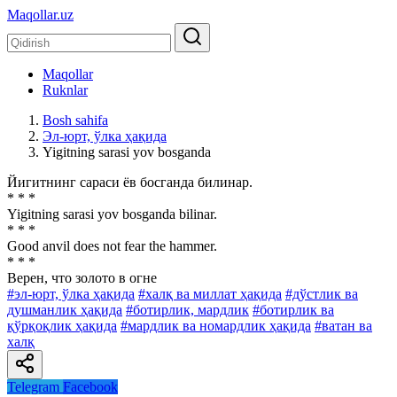
Maqollar.uz
Maqollar
Ruknlar
Bosh sahifa
Эл-юрт, ўлка ҳақида
Yigitning sarasi yov bosganda
Йигитнинг сараси ёв босганда билинар.
* * *
Yigitning sarasi yov bosganda bilinar.
* * *
Good anvil does not fear the hammer.
* * *
Верен, что золото в огне
#эл-юрт, ўлка ҳақида
#халқ ва миллат ҳақида
#дўстлик ва
душманлик ҳақида
#ботирлик, мардлик
#ботирлик ва
қўрқоқлик ҳақида
#мардлик ва номардлик ҳақида
#ватан ва
халқ
Telegram
Facebook