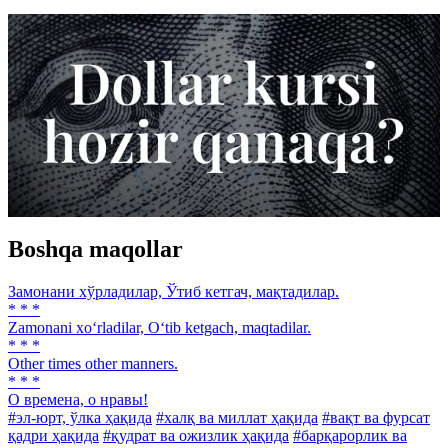
Boshqa maqollar
Замонани хўрладилар, Ўтиб кетгач, мақтадилар.
* * *
Zamonani xo‘rladilar, O‘tib ketgach, maqtadilar.
* * *
Other times other manners.
* * *
О времена, о нравы!
#эл-юрт, ўлка ҳақида
#халқ ва миллат ҳақида
#вақт ва фурсат
қадри ҳақида
#қудрат ва ожизлик ҳақида
#барқарорлик ва