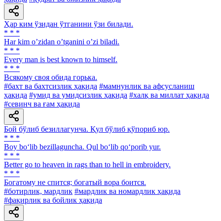
Ҳар ким ўзидан ўтганини ўзи билади.
* * *
Har kim oʼzidan oʼtganini oʼzi biladi.
* * *
Every man is best known to himself.
* * *
Всякому своя обида горька.
#бахт ва бахтсизлик ҳақида
#мамнунлик ва афсусланиш
ҳақида
#умид ва умидсизлик ҳақида
#халқ ва миллат ҳақида
#севинч ва ғам ҳақида
Бой бўлиб безиллагунча. Қул бўлиб қўпориб юр.
* * *
Boy bo‘lib bezillaguncha. Qul bo‘lib qo‘porib yur.
* * *
Better go to heaven in rags than to hell in embroidery.
* * *
Богатому не спится; богатый вора боится.
#ботирлик, мардлик
#мардлик ва номардлик ҳақида
#фақирлик ва бойлик ҳақида