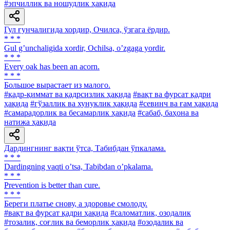
#эпчиллик ва ношудлик ҳақида
Гул ғунчалигида хордир, Очилса, ўзгага ёрдир.
* * *
Gul gʼunchaligida xordir, Ochilsa, oʼzgaga yordir.
* * *
Every oak has been an acorn.
* * *
Большое вырастает из малого.
#қадр-қиммат ва қадрсизлик ҳақида
#вақт ва фурсат қадри
ҳақида
#гўзаллик ва хунуклик ҳақида
#севинч ва ғам ҳақида
#самарадорлик ва бесамарлик ҳақида
#сабаб, баҳона ва
натижа ҳақида
Дардингнинг вақти ўтса, Табибдан ўпкалама.
* * *
Dardingning vaqti oʼtsa, Tabibdan oʼpkalama.
* * *
Prevention is better than cure.
* * *
Береги платье снову, а здоровье смолоду.
#вақт ва фурсат қадри ҳақида
#саломатлик, озодалик
#тозалик, соғлик ва беморлик ҳақида
#озодалик ва