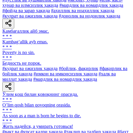
ҳунар ва илмсизлик ҳақида
#мардлик ва номардлик ҳақида
#фойда ва зарар ҳақида
#аҳиллик ва ноаҳиллик ҳақида
#қудрат ва ожизлик ҳақида
#донолик ва нодонлик ҳақида
Камбағаллик айб эмас.
* * *
Kambag‘allik ayb emas.
* * *
Poverty is no sin.
* * *
Бедность не порок.
#қудрат ва ожизлик ҳақида
#бойлик, фақирлик
#фақирлик ва
бойлик ҳақида
#имкон ва имконсизлик ҳақида
#халқ ва
миллат ҳақида
#мардлик ва номардлик ҳақида
Ўлим қош билан қовоқнинг орасида.
* * *
Oʼlim qosh bilan qovoqning orasida.
* * *
As soon as a man is born he begins to die.
* * *
Жить надейся, а умирать готовься!
#вақт ва фурсат қадри ҳақида
#тақдир ва тадбир ҳақида
#бахт