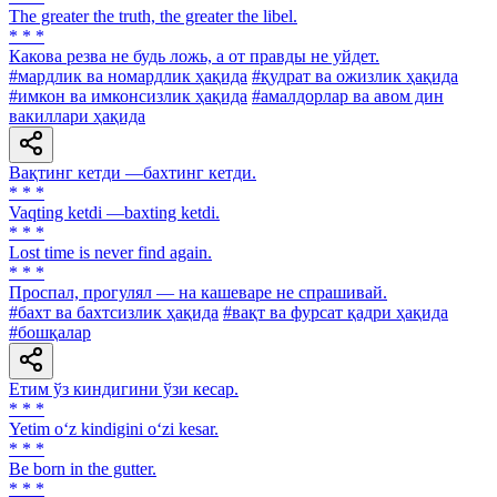
The greater the truth, the greater the libel.
* * *
Какова резва не будь ложь, а от правды не уйдет.
#мардлик ва номардлик ҳақида
#қудрат ва ожизлик ҳақида
#имкон ва имконсизлик ҳақида
#амалдорлар ва авом дин
вакиллари ҳақида
Вақтинг кетди —бахтинг кетди.
* * *
Vaqting ketdi —baxting ketdi.
* * *
Lost time is never find again.
* * *
Проспал, прогулял — на кашеваре не спрашивай.
#бахт ва бахтсизлик ҳақида
#вақт ва фурсат қадри ҳақида
#бошқалар
Етим ўз киндигини ўзи кесар.
* * *
Yetim o‘z kindigini o‘zi kesar.
* * *
Be born in the gutter.
* * *