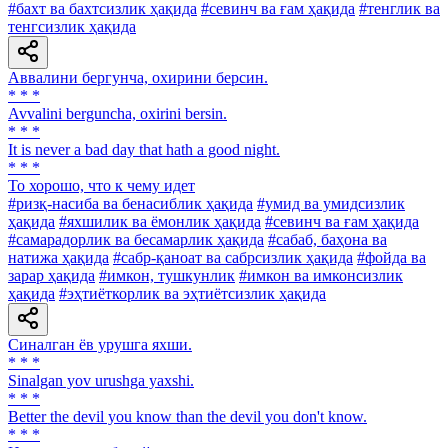
#бахт ва бахтсизлик ҳақида
#севинч ва ғам ҳақида
#тенглик ва
тенгсизлик ҳақида
Аввалини бергунча, охирини берсин.
* * *
Avvalini berguncha, oxirini bersin.
* * *
It is never a bad day that hath a good night.
* * *
To хорошо, что к чему идет
#ризқ-насиба ва бенасиблик ҳақида
#умид ва умидсизлик
ҳақида
#яхшилик ва ёмонлик ҳақида
#севинч ва ғам ҳақида
#самарадорлик ва бесамарлик ҳақида
#сабаб, баҳона ва
натижа ҳақида
#сабр-қаноат ва сабрсизлик ҳақида
#фойда ва
зарар ҳақида
#имкон, тушкунлик
#имкон ва имконсизлик
ҳақида
#эҳтиёткорлик ва эҳтиётсизлик ҳақида
Синалган ёв урушга яхши.
* * *
Sinalgan yov urushga yaxshi.
* * *
Better the devil you know than the devil you don't know.
* * *