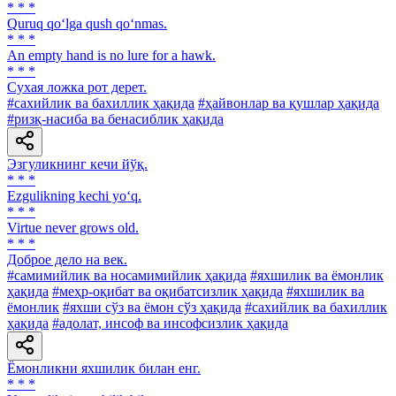
* * *
Quruq qo‘lga qush qo‘nmas.
* * *
An empty hand is no lure for a hawk.
* * *
Сухая ложка рот дерет.
#сахийлик ва бахиллик ҳақида
#ҳайвонлар ва қушлар ҳақида
#ризқ-насиба ва бенасиблик ҳақида
Эзгуликнинг кечи йўқ.
* * *
Ezgulikning kechi yo‘q.
* * *
Virtue never grows old.
* * *
Доброе дело на век.
#самимийлик ва носамимийлик ҳақида
#яхшилик ва ёмонлик
ҳақида
#меҳр-оқибат ва оқибатсизлик ҳақида
#яхшилик ва
ёмонлик
#яхши сўз ва ёмон сўз ҳақида
#сахийлик ва бахиллик
ҳақида
#адолат, инсоф ва инсофсизлик ҳақида
Ёмонликни яхшилик билан енг.
* * *