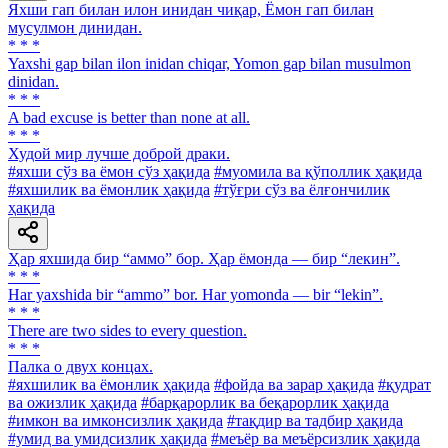
Яхши гап билан илон инидан чиқар, Ёмон гап билан
мусулмон динидан.
* * *
Yaxshi gap bilan ilon inidan chiqar, Yomon gap bilan musulmon
dinidan.
* * *
A bad excuse is better than none at all.
* * *
Худой мир лучше доброй драки.
#яхши сўз ва ёмон сўз ҳақида
#муомила ва қўполлик ҳақида
#яхшилик ва ёмонлик ҳақида
#тўғри сўз ва ёлғончилик
ҳақида
Ҳар яхшида бир “аммо” бор. Ҳар ёмонда — бир “лекин”.
* * *
Har yaxshida bir “ammo” bor. Har yomonda — bir “lekin”.
* * *
There are two sides to every question.
* * *
Палка о двух концах.
#яхшилик ва ёмонлик ҳақида
#фойда ва зарар ҳақида
#қудрат
ва ожизлик ҳақида
#барқарорлик ва беқарорлик ҳақида
#имкон ва имконсизлик ҳақида
#тақдир ва тадбир ҳақида
#умид ва умидсизлик ҳақида
#меъёр ва меъёрсизлик ҳақида