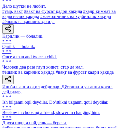
* * *
Дело шутки не любит.
#умр, вақт
#вақт ва фурсат қадри ҳақида
#қадр-қиммат ва
қадрсизлик ҳақида
#жамоатчилик ва худбинлик ҳақида
#ёшлик ва қарилик ҳақида
Қарилик — болалик.
* * *
Qarilik — bolalik.
* * *
Once a man and twice a child.
* * *
Человек два раза глуп живет: стар да мал.
#ёшлик ва қарилик ҳақида
#вақт ва фурсат қадри ҳақида
Иш билганни оқил дейдилар, Дўстликни узганни қотил
дейдилар.
* * *
Ish bilganni oqil deydilar, Doʼstlikni uzganni qotil deydilar.
* * *
Be slow in choosing a friend, slower in changing him.
* * *
Друга ищи, а найдешь — береги.
#дўстлик ва душманлик ҳақида
#меҳнат, ҳунар
#илм, касб-