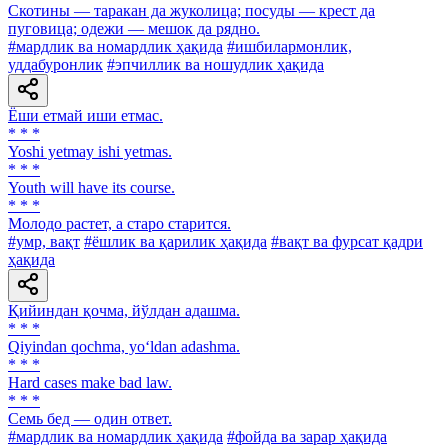
Скотины — таракан да жуколица; посуды — крест да
пуговица; одежи — мешок да рядно.
#мардлик ва номардлик ҳақида
#ишбилармонлик,
уддабуронлик
#эпчиллик ва ношудлик ҳақида
Ёши етмай иши етмас.
* * *
Yoshi yetmay ishi yetmas.
* * *
Youth will have its course.
* * *
Молодо растет, а старо старится.
#умр, вақт
#ёшлик ва қарилик ҳақида
#вақт ва фурсат қадри
ҳақида
Қийиндан қочма, йўлдан адашма.
* * *
Qiyindan qochma, yo‘ldan adashma.
* * *
Hard cases make bad law.
* * *
Семь бед — один ответ.
#мардлик ва номардлик ҳақида
#фойда ва зарар ҳақида