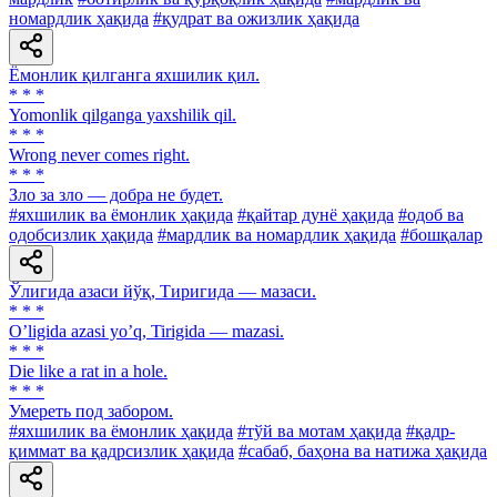
номардлик ҳақида
#қудрат ва ожизлик ҳақида
Ёмонлик қилганга яхшилик қил.
* * *
Yomonlik qilganga yaxshilik qil.
* * *
Wrong never comes right.
* * *
Зло за зло — добра не будет.
#яхшилик ва ёмонлик ҳақида
#қайтар дунё ҳақида
#одоб ва
одобсизлик ҳақида
#мардлик ва номардлик ҳақида
#бошқалар
Ўлигида азаси йўқ, Тиригида — мазаси.
* * *
Oʼligida azasi yoʼq, Tirigida — mazasi.
* * *
Die like a rat in a hole.
* * *
Умереть под забором.
#яхшилик ва ёмонлик ҳақида
#тўй ва мотам ҳақида
#қадр-
қиммат ва қадрсизлик ҳақида
#сабаб, баҳона ва натижа ҳақида