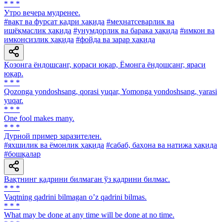
* * *
Утро вечера мудренее.
#вақт ва фурсат қадри ҳақида
#меҳнатсеварлик ва
ишёқмаслик ҳақида
#унумдорлик ва барака ҳақида
#имкон ва
имконсизлик ҳақида
#фойда ва зарар ҳақида
Қозонга ёндошсанг, қораси юқар, Ёмонга ёндошсанг, яраси
юқар.
* * *
Qozonga yondoshsang, qorasi yuqar, Yomonga yondoshsang, yarasi
yuqar.
* * *
One fool makes many.
* * *
Дурной пример заразителен.
#яхшилик ва ёмонлик ҳақида
#сабаб, баҳона ва натижа ҳақида
#бошқалар
Вақтнинг қадрини билмаган ўз қадрини билмас.
* * *
Vaqtning qadrini bilmagan oʼz qadrini bilmas.
* * *
What may be done at any time will be done at no time.