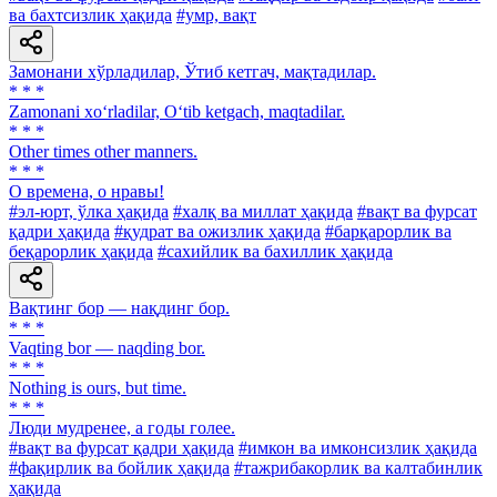
ва бахтсизлик ҳақида
#умр, вақт
Замонани хўрладилар, Ўтиб кетгач, мақтадилар.
* * *
Zamonani xo‘rladilar, O‘tib ketgach, maqtadilar.
* * *
Other times other manners.
* * *
О времена, о нравы!
#эл-юрт, ўлка ҳақида
#халқ ва миллат ҳақида
#вақт ва фурсат
қадри ҳақида
#қудрат ва ожизлик ҳақида
#барқарорлик ва
беқарорлик ҳақида
#сахийлик ва бахиллик ҳақида
Вақтинг бор — нақдинг бор.
* * *
Vaqting bor — naqding bor.
* * *
Nothing is ours, but time.
* * *
Люди мудренее, a годы голее.
#вақт ва фурсат қадри ҳақида
#имкон ва имконсизлик ҳақида
#фақирлик ва бойлик ҳақида
#тажрибакорлик ва калтабинлик
ҳақида