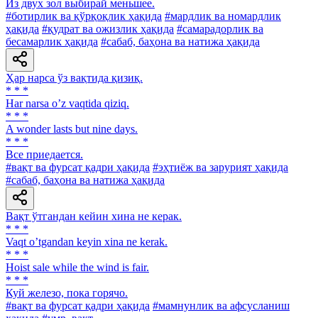
Из двух зол выбирай меньшее.
#ботирлик ва қўрқоқлик ҳақида
#мардлик ва номардлик
ҳақида
#қудрат ва ожизлик ҳақида
#самарадорлик ва
бесамарлик ҳақида
#сабаб, баҳона ва натижа ҳақида
Ҳар нарса ўз вақтида қизиқ.
* * *
Har narsa oʼz vaqtida qiziq.
* * *
A wonder lasts but nine days.
* * *
Все приедается.
#вақт ва фурсат қадри ҳақида
#эҳтиёж ва зарурият ҳақида
#сабаб, баҳона ва натижа ҳақида
Вақт ўтгандан кейин хина не керак.
* * *
Vaqt oʼtgandan keyin xina ne kerak.
* * *
Hoist sale while the wind is fair.
* * *
Куй железо, пока горячо.
#вақт ва фурсат қадри ҳақида
#мамнунлик ва афсусланиш