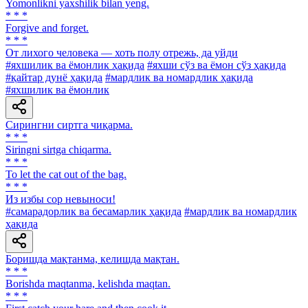
Yomonlikni yaxshilik bilan yeng.
* * *
Forgive and forget.
* * *
От лихого человека — хоть полу отрежь, да уйди
#яхшилик ва ёмонлик ҳақида
#яхши сўз ва ёмон сўз ҳақида
#қайтар дунё ҳақида
#мардлик ва номардлик ҳақида
#яхшилик ва ёмонлик
Сирингни сиртга чиқарма.
* * *
Siringni sirtga chiqarma.
* * *
To let the cat out of the bag.
* * *
Из избы cop невыноси!
#самарадорлик ва бесамарлик ҳақида
#мардлик ва номардлик
ҳақида
Боришда мақтанма, келишда мақтан.
* * *
Borishda maqtanma, kelishda maqtan.
* * *