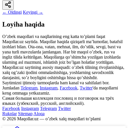
← Oldingi
Keyingi →
Loyiha haqida
Oʼzbek maqollari va naqllarining eng katta toʼplami faqat
Maqollar.uz saytida. Maqollar haqida qiziqarli maʼlumotlar, batafsil
izohlari bilan. Ota-ona, vatan, mehnat, ilm, doʼstlik, sevgi, baxt va
yana turli mavzularda jamlangan. Har bir maqol oʼzbek, rus va
ingliz tilida keltirilgan. Maqollarga qoʼshimcha yozilgan izohlarda
ularning asl mazmuni, ishlatish joiz boʼlgan holatlar yoritilgan.
Maqollar.uz saytining asosiy maqsadi: oʼzbek tilining rivojlanishiga,
xalq ogʼzaki ijodini ommalashishiga, yoshlarning savodxonlik
darajasini, soʼz boyligini oshirishga hissa qoʼshishdir.
Saytimizni ijtimoiy tarmoqlarda ham kanal va sahifalari bor.
Jumladan
Telegram
,
Instagram
,
Facebook
,
Twitter
'da maqollarni
keng ommaga yetkazamiz.
Самая большая коллекция пословиц и поговорок на трёх
языках (узбекский, русский, английский).
Facebook
Instagram
Telegram
Twitter
Ruknlar
Sitemap
Aloqa
© 2026 Maqollar.uz — oʼzbek xalq maqollari toʼplami