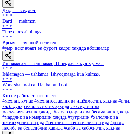
Дард — меҳмон.
* * *
Dard — mehmon.
* * *
Time cures all things.
* * *
Время — лучший целитель.
#умр, вақт
#вақт ва фурсат қадри ҳақида
#бошқалар
Ишламаган — тишламас, Ишёқмасга кун кулмас.
* * *
Ishlamagan — tishlamas, Ishyoqmasga kun kulmas.
* * *
Work shall not eat,He that will not.
* * *
Кто не работает, тот не ест.
#меҳнат, ҳунар
#меҳнатсеварлик ва ишёқмаслик ҳақида
#илм,
касб-ҳунар ва илмсизлик ҳақида
#масъулият ва
масъулиятсизлик ҳақида
#самарадорлик ва бесамарлик ҳақида
#мардлик ва номардлик ҳақида
#тўғрилик
#ҳалоллик ва
текинхўрлик ҳақида
#тенглик ва тенгсизлик ҳақида
#ризқ-
насиба ва бенасиблик ҳақида
#сабр ва сабрсизлик ҳақида