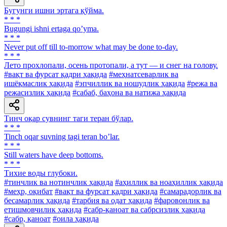
Бугунги ишни эртага қўйма.
* * *
Bugungi ishni ertaga qoʼyma.
* * *
Never put off till to-morrow what may be done to-day.
* * *
Лето прохлопали, осень протопали, а тут — и снег на голову.
#вақт ва фурсат қадри ҳақида
#меҳнатсеварлик ва
ишёқмаслик ҳақида
#эпчиллик ва ношудлик ҳақида
#режа ва
режасизлик ҳақида
#сабаб, баҳона ва натижа ҳақида
Тинч оқар сувнинг таги теран бўлар.
* * *
Tinch oqar suvning tagi teran bo’lar.
* * *
Still waters have deep bottoms.
* * *
Тихие воды глубоки.
#тинчлик ва нотинчлик ҳақида
#аҳиллик ва ноаҳиллик ҳақида
#меҳр, оқибат
#вақт ва фурсат қадри ҳақида
#самарадорлик ва
бесамарлик ҳақида
#тарбия ва одат ҳақида
#фаровонлик ва
етишмовчилик ҳақида
#сабр-қаноат ва сабрсизлик ҳақида
#сабр, қаноат
#оила ҳақида