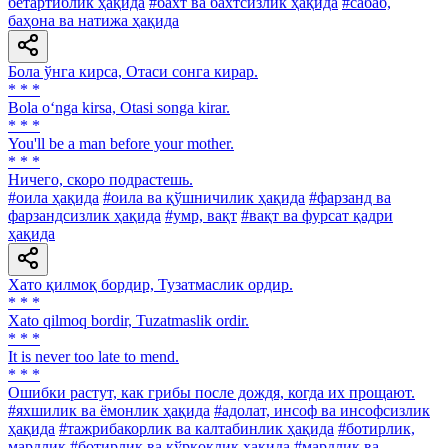
бетартиблик ҳақида
#бахт ва бахтсизлик ҳақида
#сабаб,
баҳона ва натижа ҳақида
Бола ўнга кирса, Отаси сонга кирар.
* * *
Bola o‘nga kirsa, Otasi songa kirar.
* * *
You'll be a man before your mother.
* * *
Ничего, скоро подрастешь.
#оила ҳақида
#оила ва қўшничилик ҳақида
#фарзанд ва
фарзандсизлик ҳақида
#умр, вақт
#вақт ва фурсат қадри
ҳақида
Хато қилмоқ бордир, Тузатмаслик ордир.
* * *
Xato qilmoq bordir, Tuzatmaslik ordir.
* * *
It is never too late to mend.
* * *
Ошибки растут, как грибы после дождя, когда их прощают.
#яхшилик ва ёмонлик ҳақида
#адолат, инсоф ва инсофсизлик
ҳақида
#тажрибакорлик ва калтабинлик ҳақида
#ботирлик,
мардлик
#ботирлик ва қўрқоқлик ҳақида
#мардлик ва