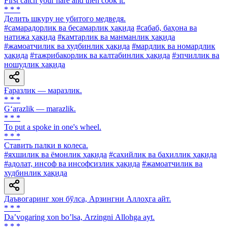
First catch your hare and then cook it.
* * *
Делить шкуру не убитого медведя.
#самарадорлик ва бесамарлик ҳақида
#сабаб, баҳона ва
натижа ҳақида
#камтарлик ва манманлик ҳақида
#жамоатчилик ва худбинлик ҳақида
#мардлик ва номардлик
ҳақида
#тажрибакорлик ва калтабинлик ҳақида
#эпчиллик ва
ношудлик ҳақида
Ғаразлик — маразлик.
* * *
G‘arazlik — marazlik.
* * *
To put a spoke in one's wheel.
* * *
Ставить палки в колеса.
#яхшилик ва ёмонлик ҳақида
#сахийлик ва бахиллик ҳақида
#адолат, инсоф ва инсофсизлик ҳақида
#жамоатчилик ва
худбинлик ҳақида
Даъвогаринг хон бўлса, Арзингни Аллоҳга айт.
* * *
Daʼvogaring xon boʼlsa, Аrzingni Аllohga ayt.
* * *