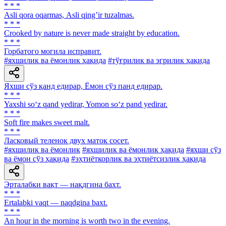
* * *
Аsli qora oqarmas, Аsli qingʼir tuzalmas.
* * *
Crooked by nature is never made straight by education.
* * *
Горбатого могила исправит.
#яхшилик ва ёмонлик ҳақида
#тўғрилик ва эгрилик ҳақида
Яхши сўз қанд едирар, Ёмон сўз панд едирар.
* * *
Yaxshi so‘z qand yedirar, Yomon so‘z pand yedirar.
* * *
Soft fire makes sweet malt.
* * *
Ласковый теленок двух маток сосет.
#яхшилик ва ёмонлик
#яхшилик ва ёмонлик ҳақида
#яхши сўз
ва ёмон сўз ҳақида
#эҳтиёткорлик ва эҳтиётсизлик ҳақида
Эрталабки вақт — нақдгина бахт.
* * *
Ertalabki vaqt — naqdgina baxt.
* * *
An hour in the morning is worth two in the evening.