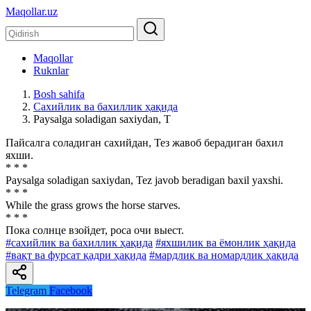
Maqollar.uz
Maqollar
Ruknlar
Bosh sahifa
Сахийлик ва бахиллик ҳақида
Paysalga soladigan saxiydan, T
Пайсалга соладиган сахийдан, Тез жавоб берадиган бахил
яхши.
* * *
Paysalga soladigan saxiydan, Tez javob beradigan baxil yaxshi.
* * *
While the grass grows the horse starves.
* * *
Пока солнце взойдет, роса очи выест.
#сахийлик ва бахиллик ҳақида
#яхшилик ва ёмонлик ҳақида
#вақт ва фурсат қадри ҳақида
#мардлик ва номардлик ҳақида
Telegram
Facebook