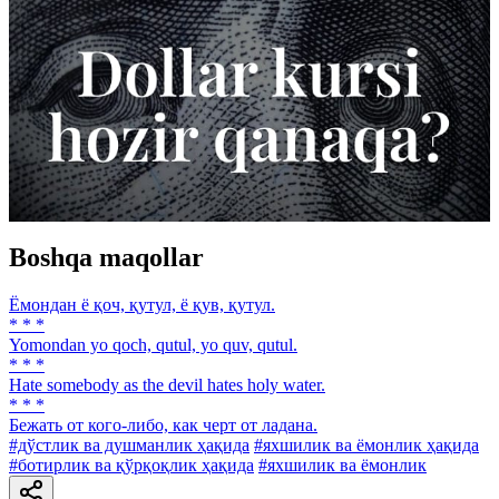
Boshqa maqollar
Ёмондан ё қоч, қутул, ё қув, қутул.
* * *
Yomondan yo qoch, qutul, yo quv, qutul.
* * *
Hate somebody as the devil hates holy water.
* * *
Бежать от кого-либо, как черт от ладана.
#дўстлик ва душманлик ҳақида
#яхшилик ва ёмонлик ҳақида
#ботирлик ва қўрқоқлик ҳақида
#яхшилик ва ёмонлик