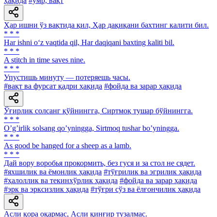
ҳақида
#умр, вақт
Ҳар ишни ўз вақтида қил, Ҳар дақиқани бахтинг калити бил.
* * *
Har ishni o‘z vaqtida qil, Har daqiqani baxting kaliti bil.
* * *
A stitch in time saves nine.
* * *
Упустишь минуту — потеряешь часы.
#вақт ва фурсат қадри ҳақида
#фойда ва зарар ҳақида
Ўғирлик солсанг қўйнингга, Сиртмоқ тушар бўйнингга.
* * *
Oʼgʼirlik solsang qoʼyningga, Sirtmoq tushar boʼyningga.
* * *
As good be hanged for a sheep as a lamb.
* * *
Дай вору воробья прокормить, без гуся и за стол не сядет.
#яхшилик ва ёмонлик ҳақида
#тўғрилик ва эгрилик ҳақида
#ҳалоллик ва текинхўрлик ҳақида
#фойда ва зарар ҳақида
#эрк ва эрксизлик ҳақида
#тўғри сўз ва ёлғончилик ҳақида
Асли қора оқармас, Асли қинғир тузалмас.