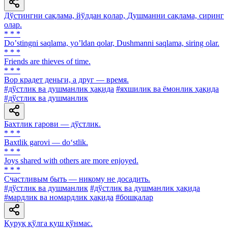
Дўстингни сақлама, йўлдан қолар, Душманни сақлама, сиринг
олар.
* * *
Doʼstingni saqlama, yoʼldan qolar, Dushmanni saqlama, siring olar.
* * *
Friends are thieves of time.
* * *
Вор крадет деньги, а друг — время.
#дўстлик ва душманлик ҳақида
#яхшилик ва ёмонлик ҳақида
#дўстлик ва душманлик
Бахтлик гарови — дўстлик.
* * *
Baxtlik garovi — do‘stlik.
* * *
Joys shared with others are more enjoyed.
* * *
Счастливым быть — никому не досадить.
#дўстлик ва душманлик
#дўстлик ва душманлик ҳақида
#мардлик ва номардлик ҳақида
#бошқалар
Қуруқ қўлга қуш қўнмас.