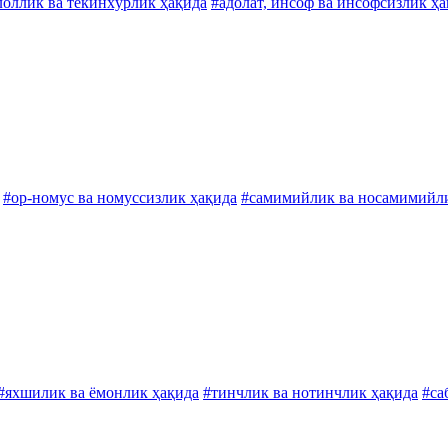
лоллик ва текинхўрлик ҳақида
#адолат, инсоф ва инсофсизлик ҳ
#ор-номус ва номуссизлик ҳақида
#самимийлик ва носамимийл
#яхшилик ва ёмонлик ҳақида
#тинчлик ва нотинчлик ҳақида
#са