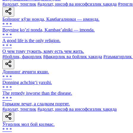
#адолат, тенглик
#адолат, инсоф ва инсофсизлик ҳақида
#тенгл
Бойнинг кўзи нонда, Камбағалники — имонда.
* * *
Boyning koʼzi nonda, Kambagʼalniki — imonda.
* * *
A good life is the only religion.
* * *
О чем тому тужить, кому есть чем жить.
#бойлик, фақирлик
#фақирлик ва бойлик ҳақида
#таъмагирлик 
Доннинг аччиғи яхши.
* * *
Donning achchig‘i yaxshi.
* * *
The remedy isworse than the disease.
* * *
Горьким лечат, а сладким портят.
#адолат, тенглик
#адолат, инсоф ва инсофсизлик ҳақида
Ўғирлик мол бой қилмас.
* * *