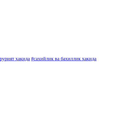
арурият ҳақида
#сахийлик ва бахиллик ҳақида