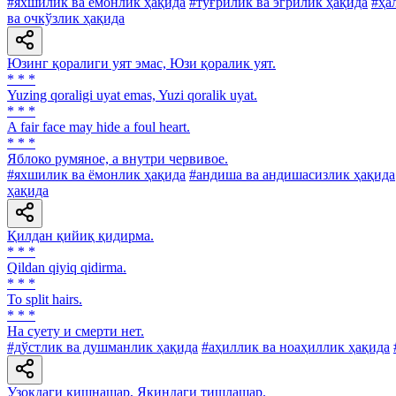
#яхшилик ва ёмонлик ҳақида
#тўғрилик ва эгрилик ҳақида
#ҳа
ва очкўзлик ҳақида
Юзинг қоралиги уят эмас, Юзи қоралик уят.
* * *
Yuzing qoraligi uyat emas, Yuzi qoralik uyat.
* * *
A fair face may hide a foul heart.
* * *
Яблоко румяное, а внутри червивое.
#яхшилик ва ёмонлик ҳақида
#андиша ва андишасизлик ҳақида
ҳақида
Қилдан қийиқ қидирма.
* * *
Qildan qiyiq qidirma.
* * *
To split hairs.
* * *
Ha суету и смерти нет.
#дўстлик ва душманлик ҳақида
#аҳиллик ва ноаҳиллик ҳақида
Узоқдаги кишнашар, Яқиндаги тишлашар.