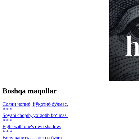
Boshqa maqollar
Сояни чопиб, йўқотиб бўлмас.
* * *
Soyani chopib, yo‘qotib bo‘lmas.
* * *
Fight with one's own shadow.
* * *
Воду варить — вода и будет.