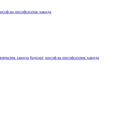
инсоф ва инсофсизлик ҳақида
мовчилик ҳақида
#адолат, инсоф ва инсофсизлик ҳақида