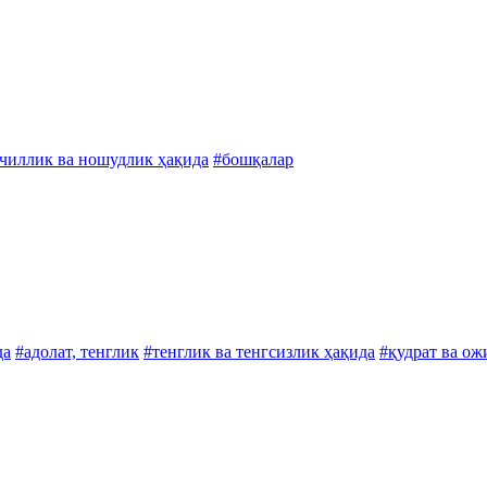
чиллик ва ношудлик ҳақида
#бошқалар
да
#адолат, тенглик
#тенглик ва тенгсизлик ҳақида
#қудрат ва ож