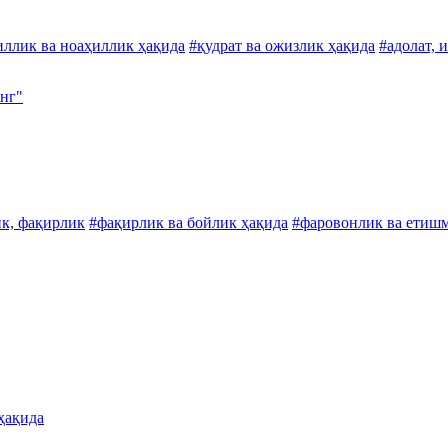
иллик ва ноаҳиллик ҳақида
#қудрат ва ожизлик ҳақида
#адолат, 
инг"
к, фақирлик
#фақирлик ва бойлик ҳақида
#фаровонлик ва етиш
ҳақида