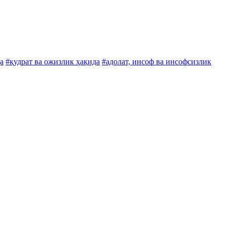
а
#қудрат ва ожизлик ҳақида
#адолат, инсоф ва инсофсизлик