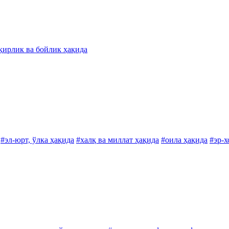
қирлик ва бойлик ҳақида
#эл-юрт, ўлка ҳақида
#халқ ва миллат ҳақида
#оила ҳақида
#эр-х