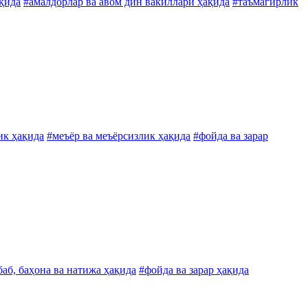
ақида
#амалдорлар ва авом дин вакиллари ҳақида
#таъмагирлик
ик ҳақида
#меъёр ва меъёрсизлик ҳақида
#фойда ва зарар
баб, баҳона ва натижа ҳақида
#фойда ва зарар ҳақида