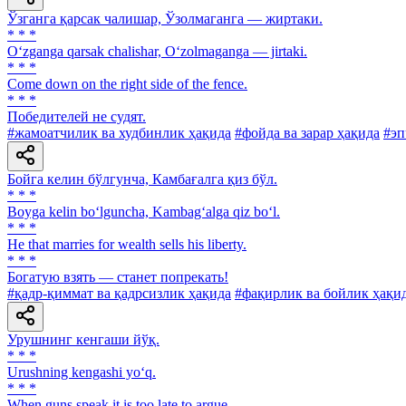
Ўзганга қарсак чалишар, Ўзолмаганга — жиртаки.
* * *
O‘zganga qarsak chalishar, O‘zolmaganga — jirtaki.
* * *
Come down on the right side of the fence.
* * *
Победителей не судят.
#жамоатчилик ва худбинлик ҳақида
#фойда ва зарар ҳақида
#эп
Бойга келин бўлгунча, Камбағалга қиз бўл.
* * *
Boyga kelin bo‘lguncha, Kambag‘alga qiz bo‘l.
* * *
Не that marries for wealth sells his liberty.
* * *
Богатую взять — станет попрекать!
#қадр-қиммат ва қадрсизлик ҳақида
#фақирлик ва бойлик ҳақи
Урушнинг кенгаши йўқ.
* * *
Urushning kengashi yo‘q.
* * *
When guns speak it is too late to argue.