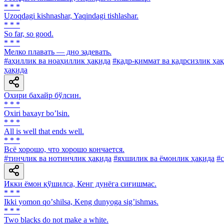
* * *
Uzoqdagi kishnashar, Yaqindagi tishlashar.
* * *
So far, so good.
* * *
Мелко плавать — дно задевать.
#аҳиллик ва ноаҳиллик ҳақида
#қадр-қиммат ва қадрсизлик ҳа
ҳақида
Охири бахайр бўлсин.
* * *
Oxiri baxayr boʼlsin.
* * *
All is well that ends well.
* * *
Всё хорошо, что хорошо кончается.
#тинчлик ва нотинчлик ҳақида
#яхшилик ва ёмонлик ҳақида
#с
Икки ёмон қўшилса, Кенг дунёга сиғишмас.
* * *
Ikki yomon qoʼshilsa, Keng dunyoga sigʼishmas.
* * *
Two blacks do not make a white.