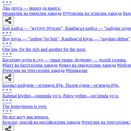
* * *
Два друга — мороз да вьюга.
#яхшилик ва ёмонлик ҳақида
#тўғрилик ва эгрилик ҳақида
#аҳ
Бой кийса — "қутлуғ бўлсин", Камбағал кийса — "қайдан олд
* * *
Boy kiysa — "qutlug‘ bo‘lsin", Kambag‘al kiysa — "qaydan olding"
* * *
One law for the rich and another for the poor.
* * *
Богатому идти в суд — трын-трава, бедному — долой голова.
#бахт ва бахтсизлик ҳақида
#омад ва омадсизлик ҳақида
#бойли
#тенглик ва тенгсизлик ҳақида
#бошқалар
Баҳмал кийдим—эгнимда йўқ, Палов едим—оғзимда йўқ.
* * *
Bahmal kiydim—egnimda yo‘q, Palov yedim—og‘zimda yo‘q.
* * *
The honeymoon is over.
* * *
He все коту масленица.
#адолат, инсоф ва инсофсизлик ҳақида
#тенглик ва тенгсизлик 