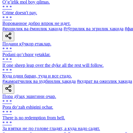
Oʼgʼirlik mol boy qilmas.
* * *
Crime doesn't pay.
* * *
Ворованное добро впрок не идет.
#яхшилик ва ёмонлик ҳақида
#тўғрилик ва эгрилик ҳақида
#фа
Подани қўчқор етаклар.
* * *
Podani qo‘chqor yetaklar.
* * *
If one sheep leap over the dyke all the rest will follow.
* * *
Куда один баран, туда и все стадо.
#жамоатчилик ва худбинлик ҳақида
#қудрат ва ожизлик ҳақида
Пора дўзаҳ эшигини очар.
* * *
Pora do‘zah eshigini ochar.
* * *
There is no redemption from hell.
* * *
За взятки не по голове гладят, а куда надо садят.