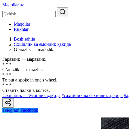
Maqollar.uz
Maqollar
Ruknlar
Bosh sahifa
Яхшилик ва ёмонлик ҳақида
G‘arazlik — marazlik.
Ғаразлик — маразлик.
* * *
G‘arazlik — marazlik.
* * *
To put a spoke in one's wheel.
* * *
Ставить палки в колеса.
#яхшилик ва ёмонлик ҳақида
#сахийлик ва бахиллик ҳақида
#а
Telegram
Facebook