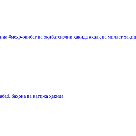
қида
#меҳр-оқибат ва оқибатсизлик ҳақида
#халқ ва миллат ҳақид
абаб, баҳона ва натижа ҳақида