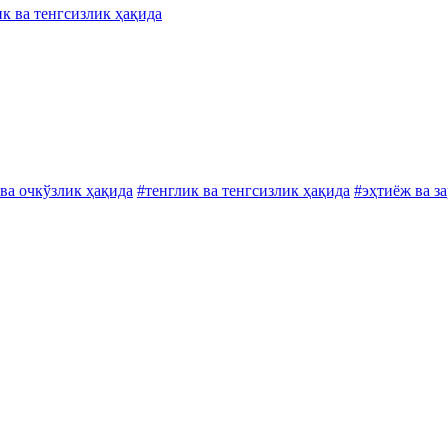
ик ва тенгсизлик ҳақида
ва очкўзлик ҳақида
#тенглик ва тенгсизлик ҳақида
#эҳтиёж ва з