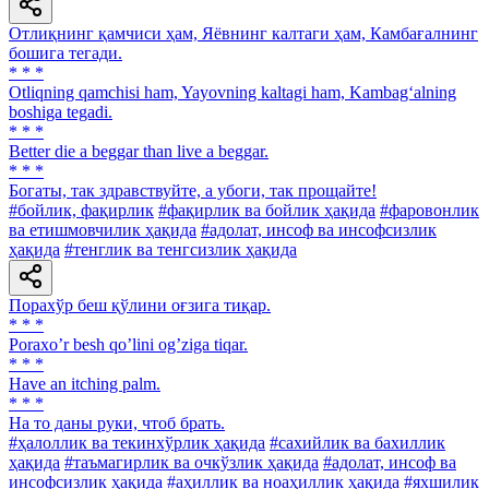
Отлиқнинг қамчиси ҳам, Яёвнинг калтаги ҳам, Камбағалнинг
бошига тегади.
* * *
Otliqning qamchisi ham, Yayovning kaltagi ham, Kambag‘alning
boshiga tegadi.
* * *
Better die a beggar than live a beggar.
* * *
Богаты, так здравствуйте, a убоги, так прощайте!
#бойлик, фақирлик
#фақирлик ва бойлик ҳақида
#фаровонлик
ва етишмовчилик ҳақида
#адолат, инсоф ва инсофсизлик
ҳақида
#тенглик ва тенгсизлик ҳақида
Порахўр беш қўлини оғзига тиқар.
* * *
Poraxoʼr besh qoʼlini ogʼziga tiqar.
* * *
Have an itching palm.
* * *
На то даны руки, чтоб брать.
#ҳалоллик ва текинхўрлик ҳақида
#сахийлик ва бахиллик
ҳақида
#таъмагирлик ва очкўзлик ҳақида
#адолат, инсоф ва
инсофсизлик ҳақида
#аҳиллик ва ноаҳиллик ҳақида
#яхшилик