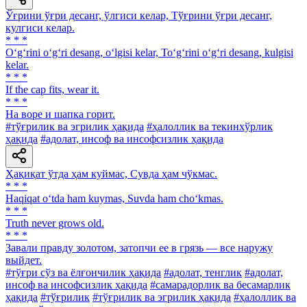
Ўғрини ўғри десанг, ўлгиси келар, Тўғрини ўғри десанг,
кулгиси келар.
* * *
O‘g‘rini o‘g‘ri desang, o‘lgisi kelar, To‘g‘rini o‘g‘ri desang, kulgisi
kelar.
* * *
If the cap fits, wear it.
* * *
На воре и шапка горит.
#тўғрилик ва эгрилик ҳақида
#ҳалоллик ва текинхўрлик
ҳақида
#адолат, инсоф ва инсофсизлик ҳақида
Ҳақиқат ўтда ҳам куймас, Сувда ҳам чўкмас.
* * *
Haqiqat o‘tda ham kuymas, Suvda ham cho‘kmas.
* * *
Truth never grows old.
* * *
Завали правду золотом, затопчи ее в грязь — все наружу
выйдет.
#тўғри сўз ва ёлғончилик ҳақида
#адолат, тенглик
#адолат,
инсоф ва инсофсизлик ҳақида
#самарадорлик ва бесамарлик
ҳақида
#тўғрилик
#тўғрилик ва эгрилик ҳақида
#ҳалоллик ва