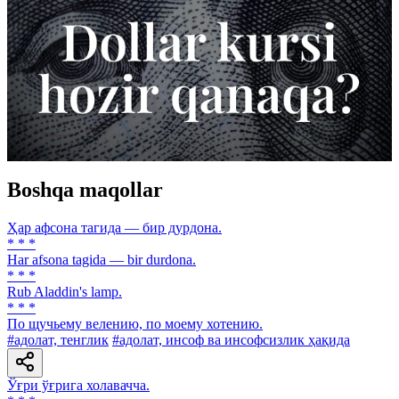
Boshqa maqollar
Ҳар афсона тагида — бир дурдона.
* * *
Har afsona tagida — bir durdona.
* * *
Rub Aladdin's lamp.
* * *
По щучьему велению, по моему хотению.
#адолат, тенглик
#адолат, инсоф ва инсофсизлик ҳақида
Ўғри ўғрига холавачча.