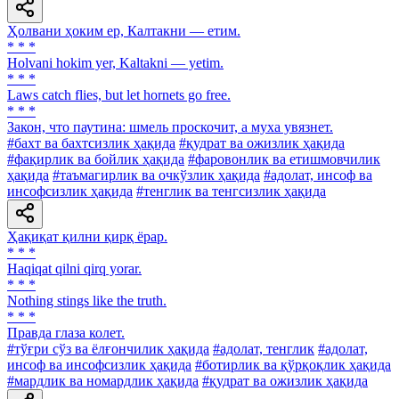
Ҳолвани ҳоким ер, Калтакни — етим.
* * *
Holvani hokim yer, Kaltakni — yetim.
* * *
Laws catch flies, but let hornets go free.
* * *
Закон, что паутина: шмель проскочит, а муха увязнет.
#бахт ва бахтсизлик ҳақида
#қудрат ва ожизлик ҳақида
#фақирлик ва бойлик ҳақида
#фаровонлик ва етишмовчилик
ҳақида
#таъмагирлик ва очкўзлик ҳақида
#адолат, инсоф ва
инсофсизлик ҳақида
#тенглик ва тенгсизлик ҳақида
Ҳақиқат қилни қирқ ёрар.
* * *
Haqiqat qilni qirq yorar.
* * *
Nothing stings like the truth.
* * *
Правда глаза колет.
#тўғри сўз ва ёлғончилик ҳақида
#адолат, тенглик
#адолат,
инсоф ва инсофсизлик ҳақида
#ботирлик ва қўрқоқлик ҳақида
#мардлик ва номардлик ҳақида
#қудрат ва ожизлик ҳақида