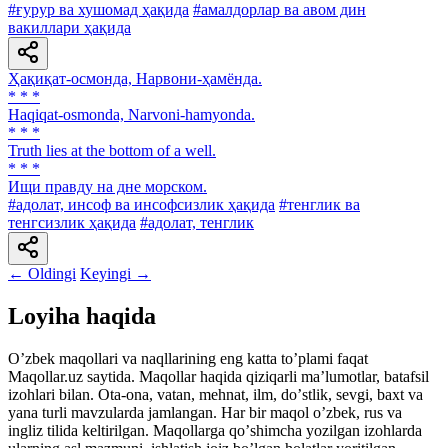
#ғурур ва хушомад ҳақида
#амалдорлар ва авом дин
вакиллари ҳақида
Ҳақиқат-осмонда, Нарвони-ҳамёнда.
* * *
Haqiqat-osmonda, Narvoni-hamyonda.
* * *
Truth lies at the bottom of a well.
* * *
Ищи правду на дне морском.
#адолат, инсоф ва инсофсизлик ҳақида
#тенглик ва
тенгсизлик ҳақида
#адолат, тенглик
← Oldingi
Keyingi →
Loyiha haqida
Oʼzbek maqollari va naqllarining eng katta toʼplami faqat
Maqollar.uz saytida. Maqollar haqida qiziqarli maʼlumotlar, batafsil
izohlari bilan. Ota-ona, vatan, mehnat, ilm, doʼstlik, sevgi, baxt va
yana turli mavzularda jamlangan. Har bir maqol oʼzbek, rus va
ingliz tilida keltirilgan. Maqollarga qoʼshimcha yozilgan izohlarda