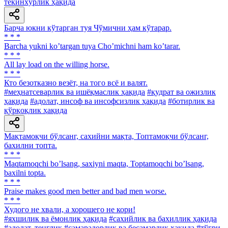
текинхўрлик ҳақида
Барча юкни кўтарган туя Чўмични ҳам кўтарар.
* * *
Barcha yukni koʼtargan tuya Choʼmichni ham koʼtarar.
* * *
All lay load on the willing horse.
* * *
Кто безотказно везёт, на того всё и валят.
#меҳнатсеварлик ва ишёқмаслик ҳақида
#қудрат ва ожизлик
ҳақида
#адолат, инсоф ва инсофсизлик ҳақида
#ботирлик ва
қўрқоқлик ҳақида
Мақтамоқчи бўлсанг, сахийни мақта, Топтамоқчи бўлсанг,
бахилни топта.
* * *
Maqtamoqchi boʼlsang, saxiyni maqta, Toptamoqchi boʼlsang,
baxilni topta.
* * *
Praise makes good men better and bad men worse.
* * *
Худого не хвали, а хорошего не кори!
#яхшилик ва ёмонлик ҳақида
#сахийлик ва бахиллик ҳақида
#адолат, тенглик
#самарадорлик ва бесамарлик ҳақида
#тўғри