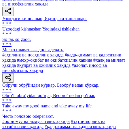
ва инсофсизлик ҳақида
Узоқдаги кишнашар, Яқиндаги тишлашар.
* * *
Uzoqdagi kishnashar, Yaqindagi tishlashar.
* * *
So far, so good.
* * *
Мелко плавать — дно задевать.
#аҳиллик ва ноаҳиллик ҳақида
#қадр-қиммат ва қадрсизлик
ҳақида
#меҳр-оқибат ва оқибатсизлик ҳақида
#халқ ва миллат
ҳақида
#қудрат ва ожизлик ҳақида
#адолат, инсоф ва
инсофсизлик ҳақида
Обрўли обрўйидан қўрқар, Беобрў недан қўрқар.
* * *
Obro‘li obro‘yidan qo‘rqar, Beobro‘ nedan qo‘rqar.
* * *
Take away my good name and take away my life.
* * *
Честь головою оберегают.
#ор-номус ва номуссизлик ҳақида
#эҳтиёткорлик ва
эҳтиётсизлик ҳақида
#қадр-қиммат ва қадрсизлик ҳақида