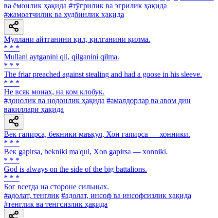
ва ёмонлик ҳақида
#тўғрилик ва эгрилик ҳақида
#жамоатчилик ва худбинлик ҳақида
Муллани айтганини қил, қилганини қилма.
* * *
Mullani aytganini qil, qilganini qilma.
* * *
The friar preached against stealing and had a goose in his sleeve.
* * *
He всяк монах, на ком клобук.
#донолик ва нодонлик ҳақида
#амалдорлар ва авом дин
вакиллари ҳақида
Век гапирса, бекники маъқул, Хон гапирса — хонники.
* * *
Век gapirsa, bekniki ma'qul, Xon gapirsa — xonniki.
* * *
God is always on the side of the big battalions.
* * *
Бог всегда на стороне сильных.
#адолат, тенглик
#адолат, инсоф ва инсофсизлик ҳақида
#тенглик ва тенгсизлик ҳақида