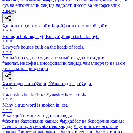
сўз ва ёлғончилик ҳақида
#адолат, инсоф ва инсофсизлик
ҳақида
Ҳолингни ҳокимга айт, Бор-йўғингни ташлаб қайт.
* * *
Holingni hokimga ayt, Bor-yo‘g‘ingni tashlab qayt.
* * *
Lawyer's houses built on the heads of fools.
* * *
Умный на суд не ходит, а глупый с суда не сходит.
#адолат, инсоф ва инсофсизлик ҳақида
#амалдорлар ва авом
дин вакиллари ҳақида
Ҳазил эди, чин бўлди, Ўйнаш эди, эр бўлди.
* * *
Hazil edi, chin boʼldi, Oʼynash edi, er boʼldi.
* * *
Many a true word is spoken in jest.
* * *
В каждой шутке есть доля правды.
#бахт ва бахтсизлик ҳақида
#муҳаббат ва бевафолик ҳақида
#севги, ишқ, муносабатлар ҳақида
#тўғрилик ва эгрилик
ҳақида
#эр-хотинлар ҳақида
#адолат, тенглик
#адолат, инсоф