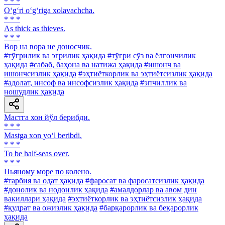
* * *
O‘g‘ri o‘g‘riga xolavachcha.
* * *
As thick as thieves.
* * *
Вор на вора не доносчик.
#тўғрилик ва эгрилик ҳақида
#тўғри сўз ва ёлғончилик
ҳақида
#сабаб, баҳона ва натижа ҳақида
#ишонч ва
ишончсизлик ҳақида
#эҳтиёткорлик ва эҳтиётсизлик ҳақида
#адолат, инсоф ва инсофсизлик ҳақида
#эпчиллик ва
ношудлик ҳақида
Мастга хон йўл берибди.
* * *
Mastga xon yo‘l beribdi.
* * *
To be half-seas over.
* * *
Пьяному море по колено.
#тарбия ва одат ҳақида
#фаросат ва фаросатсизлик ҳақида
#донолик ва нодонлик ҳақида
#амалдорлар ва авом дин
вакиллари ҳақида
#эҳтиёткорлик ва эҳтиётсизлик ҳақида
#қудрат ва ожизлик ҳақида
#барқарорлик ва беқарорлик
ҳақида