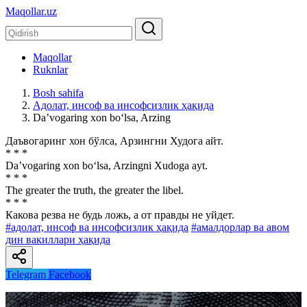
Maqollar.uz
Maqollar
Ruknlar
Bosh sahifa
Адолат, инсоф ва инсофсизлик ҳақида
Da’vogaring xon bo‘lsa, Arzing
Даъвогаринг хон бўлса, Арзингни Худога айт.
* * *
Da’vogaring xon bo‘lsa, Arzingni Xudoga ayt.
* * *
The greater the truth, the greater the libel.
* * *
Какова резва не будь ложь, а от правды не уйдет.
#адолат, инсоф ва инсофсизлик ҳақида
#амалдорлар ва авом
дин вакиллари ҳақида
Telegram
Facebook