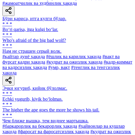
#жамоатчилик ва худбинлик ҳақида
Бўри қариса, итга кулги бўлар.
* * *
Bo‘ri qarisa, itga kulgi bo‘lar.
* * *
Who's afraid of the big bad wolf?
* * *
Нам не страшен серый волк.
#қайтар дунё ҳақида
#ёшлик ва қарилик ҳақида
#вақт ва
фурсат қадри ҳақида
#қудрат ва ожизлик ҳақида
#қадр-қиммат
ва қадрсизлик ҳақида
#умр, вақт
#тенглик ва тенгсизлик
ҳақида
Эчки югуриб, кийик бўлолмас.
* * *
Echki yugurib, kiyik bo‘lolmas.
* * *
The higher the ape goes the more he shows his tail.
* * *
Чем ближе вышка, тем виднее мартышка.
#барқарорлик ва беқарорлик ҳақида
#ҳайвонлар ва қушлар
ҳақида
#фаросат ва фаросатсизлик ҳақида
#қудрат ва ожизлик