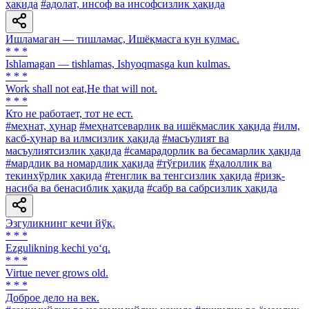
ҳақида
#адолат, инсоф ва инсофсизлик ҳақида
Ишламаган — тишламас, Ишёқмасга кун кулмас.
* * *
Ishlamagan — tishlamas, Ishyoqmasga kun kulmas.
* * *
Work shall not eat,He that will not.
* * *
Кто не работает, тот не ест.
#меҳнат, ҳунар
#меҳнатсеварлик ва ишёқмаслик ҳақида
#илм,
касб-ҳунар ва илмсизлик ҳақида
#масъулият ва
масъулиятсизлик ҳақида
#самарадорлик ва бесамарлик ҳақида
#мардлик ва номардлик ҳақида
#тўғрилик
#ҳалоллик ва
текинхўрлик ҳақида
#тенглик ва тенгсизлик ҳақида
#ризқ-
насиба ва бенасиблик ҳақида
#сабр ва сабрсизлик ҳақида
Эзгуликнинг кечи йўқ.
* * *
Ezgulikning kechi yo‘q.
* * *
Virtue never grows old.
* * *
Доброе дело на век.