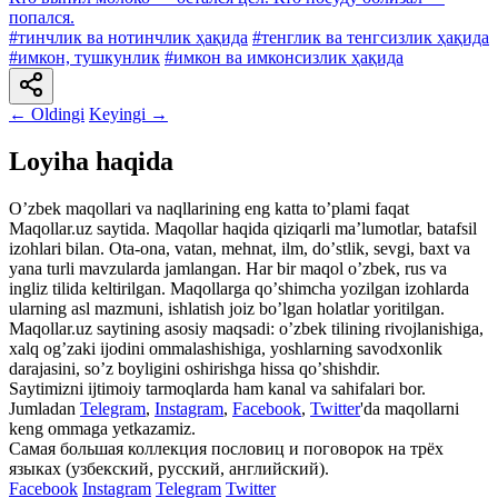
попался.
#тинчлик ва нотинчлик ҳақида
#тенглик ва тенгсизлик ҳақида
#имкон, тушкунлик
#имкон ва имконсизлик ҳақида
← Oldingi
Keyingi →
Loyiha haqida
Oʼzbek maqollari va naqllarining eng katta toʼplami faqat
Maqollar.uz saytida. Maqollar haqida qiziqarli maʼlumotlar, batafsil
izohlari bilan. Ota-ona, vatan, mehnat, ilm, doʼstlik, sevgi, baxt va
yana turli mavzularda jamlangan. Har bir maqol oʼzbek, rus va
ingliz tilida keltirilgan. Maqollarga qoʼshimcha yozilgan izohlarda
ularning asl mazmuni, ishlatish joiz boʼlgan holatlar yoritilgan.
Maqollar.uz saytining asosiy maqsadi: oʼzbek tilining rivojlanishiga,
xalq ogʼzaki ijodini ommalashishiga, yoshlarning savodxonlik
darajasini, soʼz boyligini oshirishga hissa qoʼshishdir.
Saytimizni ijtimoiy tarmoqlarda ham kanal va sahifalari bor.
Jumladan
Telegram
,
Instagram
,
Facebook
,
Twitter
'da maqollarni
keng ommaga yetkazamiz.
Самая большая коллекция пословиц и поговорок на трёх
языках (узбекский, русский, английский).
Facebook
Instagram
Telegram
Twitter