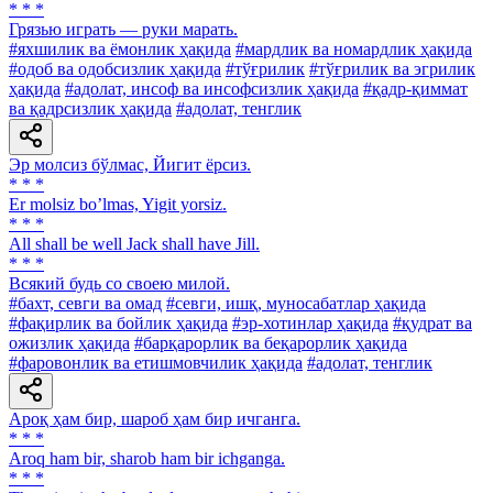
* * *
Грязью играть — руки марать.
#яхшилик ва ёмонлик ҳақида
#мардлик ва номардлик ҳақида
#одоб ва одобсизлик ҳақида
#тўғрилик
#тўғрилик ва эгрилик
ҳақида
#адолат, инсоф ва инсофсизлик ҳақида
#қадр-қиммат
ва қадрсизлик ҳақида
#адолат, тенглик
Эр молсиз бўлмас, Йигит ёрсиз.
* * *
Er molsiz boʼlmas, Yigit yorsiz.
* * *
All shall be well Jack shall have Jill.
* * *
Всякий будь со своею милой.
#бахт, севги ва омад
#севги, ишқ, муносабатлар ҳақида
#фақирлик ва бойлик ҳақида
#эр-хотинлар ҳақида
#қудрат ва
ожизлик ҳақида
#барқарорлик ва беқарорлик ҳақида
#фаровонлик ва етишмовчилик ҳақида
#адолат, тенглик
Ароқ ҳам бир, шароб ҳам бир ичганга.
* * *
Aroq ham bir, sharob ham bir ichganga.
* * *