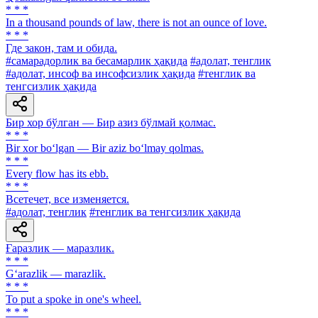
* * *
In a thousand pounds of law, there is not an ounce of love.
* * *
Где закон, там и обида.
#самарадорлик ва бесамарлик ҳақида
#адолат, тенглик
#адолат, инсоф ва инсофсизлик ҳақида
#тенглик ва
тенгсизлик ҳақида
Бир хор бўлган — Бир азиз бўлмай қолмас.
* * *
Bir xor bo‘lgan — Bir aziz bo‘lmay qolmas.
* * *
Every flow has its ebb.
* * *
Всетечет, все изменяется.
#адолат, тенглик
#тенглик ва тенгсизлик ҳақида
Ғаразлик — маразлик.
* * *
G‘arazlik — marazlik.
* * *
To put a spoke in one's wheel.
* * *