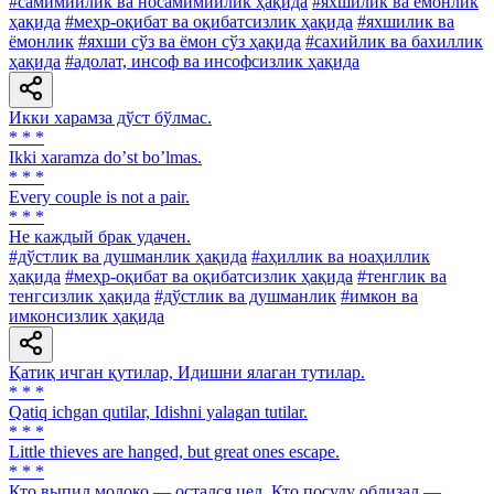
#самимийлик ва носамимийлик ҳақида
#яхшилик ва ёмонлик
ҳақида
#меҳр-оқибат ва оқибатсизлик ҳақида
#яхшилик ва
ёмонлик
#яхши сўз ва ёмон сўз ҳақида
#сахийлик ва бахиллик
ҳақида
#адолат, инсоф ва инсофсизлик ҳақида
Икки харамза дўст бўлмас.
* * *
Ikki xaramza doʼst boʼlmas.
* * *
Every couple is not a pair.
* * *
He каждый брак удачен.
#дўстлик ва душманлик ҳақида
#аҳиллик ва ноаҳиллик
ҳақида
#меҳр-оқибат ва оқибатсизлик ҳақида
#тенглик ва
тенгсизлик ҳақида
#дўстлик ва душманлик
#имкон ва
имконсизлик ҳақида
Қатиқ ичган қутилар, Идишни ялаган тутилар.
* * *
Qatiq ichgan qutilar, Idishni yalagan tutilar.
* * *
Little thieves are hanged, but great ones escape.
* * *
Кто выпил молоко — остался цел. Кто посуду облизал —