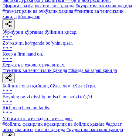
Заставь дурака богу молиться — он и лоб расшибет.
#фаросат ва фаросатсизлик ҳақида
#қудрат ва ожизлик ҳақида
#таъмагирлик ва очкўзлик ҳақида
#тенглик ва тенгсизлик
ҳақида
#бошқалар
Зўр-зўрни кўрганда бўйнини қисар.
* * *
Zo‘r-zo‘rni ko‘rganda bo‘ynini qisar.
* * *
Keep a firm hand on.
* * *
Держать в ежовых рукавицах.
#тенглик ва тенгсизлик ҳақида
#фойда ва зарар ҳақида
Бойнинг оғзи қийшиқ бўлса ҳам, сўзи тўғри.
* * *
Boyning og‘zi qiyshiq bo‘lsa ham, so‘zi to‘g‘ri.
* * *
Rich men have no faults.
* * *
У богатого все сладко, все гладко.
#бойлик, фақирлик
#фақирлик ва бойлик ҳақида
#адолат,
инсоф ва инсофсизлик ҳақида
#қудрат ва ожизлик ҳақида