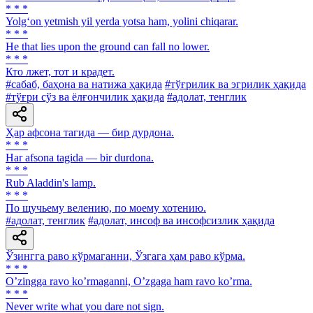
* * *
Yolg‘on yetmish yil yerda yotsa ham, yolini chiqarar.
* * *
He that lies upon the ground can fall no lower.
* * *
Кто лжет, тот и крадет.
#сабаб, баҳона ва натижа ҳақида
#тўғрилик ва эгрилик ҳақида
#тўғри сўз ва ёлғончилик ҳақида
#адолат, тенглик
Ҳар афсона тагида — бир дурдона.
* * *
Har afsona tagida — bir durdona.
* * *
Rub Aladdin's lamp.
* * *
По щучьему велению, по моему хотению.
#адолат, тенглик
#адолат, инсоф ва инсофсизлик ҳақида
Ўзингга раво кўрмаганни, Ўзгага ҳам раво кўрма.
* * *
Oʼzingga ravo koʼrmaganni, Oʼzgaga ham ravo koʼrma.
* * *
Never write what you dare not sign.