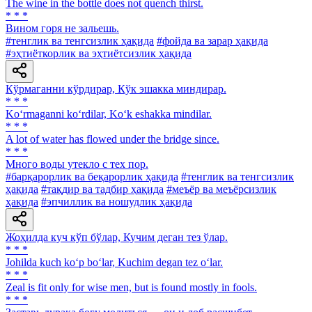
The wine in the bottle does not quench thirst.
* * *
Вином горя не зальешь.
#тенглик ва тенгсизлик ҳақида
#фойда ва зарар ҳақида
#эҳтиёткорлик ва эҳтиётсизлик ҳақида
Кўрмаганни кўрдирар, Кўк эшакка миндирар.
* * *
Ko‘rmaganni ko‘rdilar, Ko‘k eshakka mindilar.
* * *
A lot of water has flowed under the bridge since.
* * *
Много воды утекло с тех пор.
#барқарорлик ва беқарорлик ҳақида
#тенглик ва тенгсизлик
ҳақида
#тақдир ва тадбир ҳақида
#меъёр ва меъёрсизлик
ҳақида
#эпчиллик ва ношудлик ҳақида
Жоҳилда куч кўп бўлар, Кучим деган тез ўлар.
* * *
Johilda kuch ko‘p bo‘lar, Kuchim degan tez o‘lar.
* * *
Zeal is fit only for wise men, but is found mostly in fools.
* * *