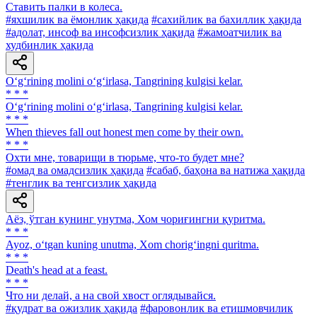
Ставить палки в колеса.
#яхшилик ва ёмонлик ҳақида
#сахийлик ва бахиллик ҳақида
#адолат, инсоф ва инсофсизлик ҳақида
#жамоатчилик ва
худбинлик ҳақида
O‘g‘rining molini o‘g‘irlasa, Tangrining kulgisi kelar.
* * *
O‘g‘rining molini o‘g‘irlasa, Tangrining kulgisi kelar.
* * *
When thieves fall out honest men come by their own.
* * *
Охти мне, товарищи в тюрьме, что-то будет мне?
#омад ва омадсизлик ҳақида
#сабаб, баҳона ва натижа ҳақида
#тенглик ва тенгсизлик ҳақида
Аёз, ўтган кунинг унутма, Хом чориғингни қуритма.
* * *
Ayoz, o‘tgan kuning unutma, Xom chorig‘ingni quritma.
* * *
Death's head at a feast.
* * *
Что ни делай, а на свой хвост оглядывайся.
#қудрат ва ожизлик ҳақида
#фаровонлик ва етишмовчилик