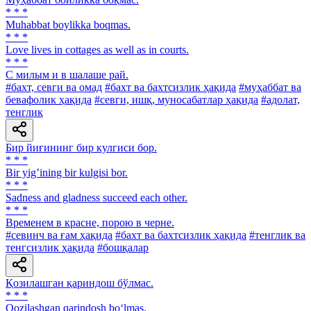
* * *
Muhabbat boylikka boqmas.
* * *
Love lives in cottages as well as in courts.
* * *
С милым и в шалаше рай.
#бахт, севги ва омад
#бахт ва бахтсизлик ҳақида
#муҳаббат ва
бевафолик ҳақида
#севги, ишқ, муносабатлар ҳақида
#адолат,
тенглик
Бир йиғининг бир кулгиси бор.
* * *
Bir yigʼining bir kulgisi bor.
* * *
Sadness and gladness succeed each other.
* * *
Временем в красне, порою в черне.
#севинч ва ғам ҳақида
#бахт ва бахтсизлик ҳақида
#тенглик ва
тенгсизлик ҳақида
#бошқалар
Қозилашган қариндош бўлмас.
* * *
Qozilashgan qarindosh bo‘lmas.