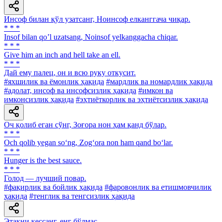
Инсоф билан қўл узатсанг, Ноинсоф елканггача чиқар.
* * *
Insof bilan qoʼl uzatsang, Noinsof yelkanggacha chiqar.
* * *
Give him an inch and hell take an ell.
* * *
Дай ему палец, он и всю руку откусит.
#яхшилик ва ёмонлик ҳақида
#мардлик ва номардлик ҳақида
#адолат, инсоф ва инсофсизлик ҳақида
#имкон ва
имконсизлик ҳақида
#эҳтиёткорлик ва эҳтиётсизлик ҳақида
Оч қолиб еган сўнг, Зоғора нон ҳам қанд бўлар.
* * *
Och qolib yegan so‘ng, Zog‘ora non ham qand bo‘lar.
* * *
Hunger is the best sauce.
* * *
Голод — лучший повар.
#фақирлик ва бойлик ҳақида
#фаровонлик ва етишмовчилик
ҳақида
#тенглик ва тенгсизлик ҳақида
Этакни кессанг, енг бўлмас.