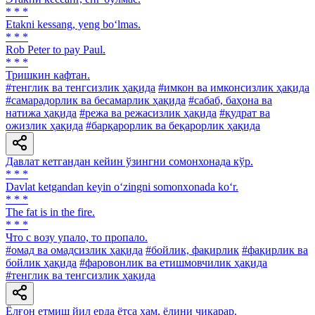
* * *
Etakni kessang, yeng bo‘lmas.
* * *
Rob Peter to pay Paul.
* * *
Тришкин кафтан.
#тенглик ва тенгсизлик ҳақида
#имкон ва имконсизлик ҳақида
#самарадорлик ва бесамарлик ҳақида
#сабаб, баҳона ва
натижа ҳақида
#режа ва режасизлик ҳақида
#қудрат ва
ожизлик ҳақида
#барқарорлик ва беқарорлик ҳақида
Давлат кетгандан кейин ўзингни сомонхонада кўр.
* * *
Davlat ketgandan keyin o‘zingni somonxonada ko‘r.
* * *
The fat is in the fire.
* * *
Что с возу упало, то пропало.
#омад ва омадсизлик ҳақида
#бойлик, фақирлик
#фақирлик ва
бойлик ҳақида
#фаровонлик ва етишмовчилик ҳақида
#тенглик ва тенгсизлик ҳақида
Ёлғон етмиш йил ерда ётса ҳам, ёлини чиқарар.