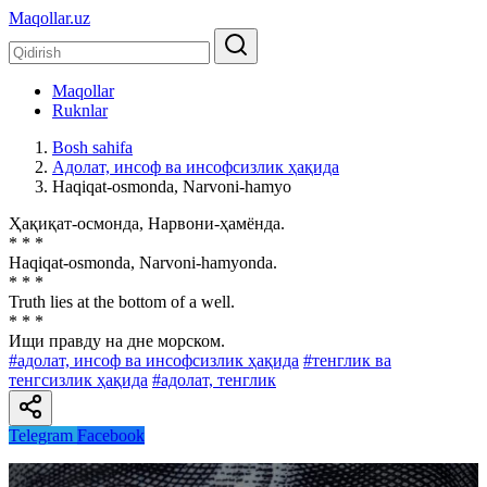
Maqollar.uz
Maqollar
Ruknlar
Bosh sahifa
Адолат, инсоф ва инсофсизлик ҳақида
Haqiqat-osmonda, Narvoni-hamyo
Ҳақиқат-осмонда, Нарвони-ҳамёнда.
* * *
Haqiqat-osmonda, Narvoni-hamyonda.
* * *
Truth lies at the bottom of a well.
* * *
Ищи правду на дне морском.
#адолат, инсоф ва инсофсизлик ҳақида
#тенглик ва
тенгсизлик ҳақида
#адолат, тенглик
Telegram
Facebook