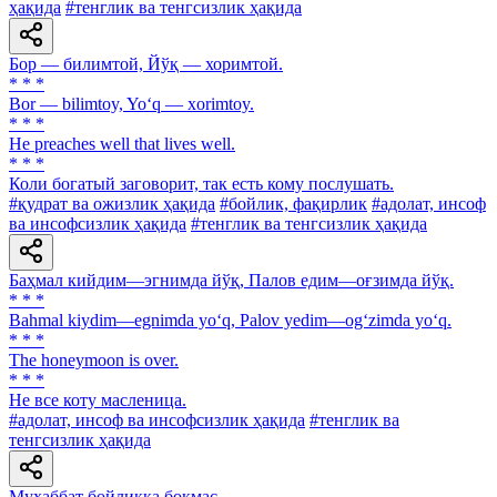
ҳақида
#тенглик ва тенгсизлик ҳақида
Бор — билимтой, Йўқ — хоримтой.
* * *
Bor — bilimtoy, Yo‘q — xorimtoy.
* * *
He preaches well that lives well.
* * *
Коли богатый заговорит, так есть кому послушать.
#қудрат ва ожизлик ҳақида
#бойлик, фақирлик
#адолат, инсоф
ва инсофсизлик ҳақида
#тенглик ва тенгсизлик ҳақида
Баҳмал кийдим—эгнимда йўқ, Палов едим—оғзимда йўқ.
* * *
Bahmal kiydim—egnimda yo‘q, Palov yedim—og‘zimda yo‘q.
* * *
The honeymoon is over.
* * *
He все коту масленица.
#адолат, инсоф ва инсофсизлик ҳақида
#тенглик ва
тенгсизлик ҳақида
Муҳаббат бойликка боқмас.