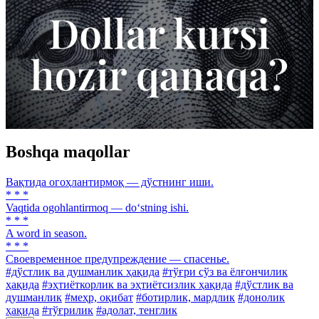
Boshqa maqollar
Вақтида огоҳлантирмоқ — дўстнинг иши.
* * *
Vaqtida ogohlantirmoq — do‘stning ishi.
* * *
A word in season.
* * *
Своевременное предупреждение — спасенье.
#дўстлик ва душманлик ҳақида
#тўғри сўз ва ёлғончилик
ҳақида
#эҳтиёткорлик ва эҳтиётсизлик ҳақида
#дўстлик ва
душманлик
#меҳр, оқибат
#ботирлик, мардлик
#донолик
ҳақида
#тўғрилик
#адолат, тенглик