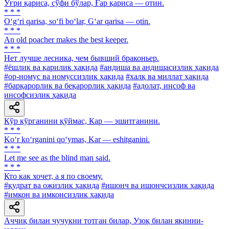
Ўғри қариса, сўфи бўлар, Ғар қариса — отин.
* * *
O‘g‘ri qarisa, so‘fi bo‘lar, G‘ar qarisa — otin.
* * *
An old poacher makes the best keeper.
* * *
Нет лучше лесника, чем бывший браконьер.
#ёшлик ва қарилик ҳақида
#андиша ва андишасизлик ҳақида
#ор-номус ва номуссизлик ҳақида
#халқ ва миллат ҳақида
#барқарорлик ва беқарорлик ҳақида
#адолат, инсоф ва
инсофсизлик ҳақида
Кўр кўрганини қўймас, Кар — эшитганини.
* * *
Ko‘r ko‘rganini qo‘ymas, Kar — eshitganini.
* * *
Let me see as the blind man said.
* * *
Кто как хочет, а я по своему.
#қудрат ва ожизлик ҳақида
#ишонч ва ишончсизлик ҳақида
#имкон ва имконсизлик ҳақида
Аччиқ билан чучукни тотган билар, Узоқ билан яқинни-