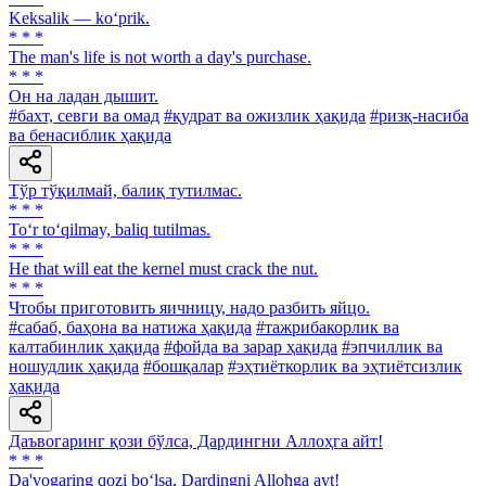
Keksalik — ko‘prik.
* * *
The man's life is not worth a day's purchase.
* * *
Он на ладан дышит.
#бахт, севги ва омад
#қудрат ва ожизлик ҳақида
#ризқ-насиба
ва бенасиблик ҳақида
Тўр тўқилмай, балиқ тутилмас.
* * *
To‘r to‘qilmay, baliq tutilmas.
* * *
He that will eat the kernel must crack the nut.
* * *
Чтобы приготовить яичницу, надо разбить яйцо.
#сабаб, баҳона ва натижа ҳақида
#тажрибакорлик ва
калтабинлик ҳақида
#фойда ва зарар ҳақида
#эпчиллик ва
ношудлик ҳақида
#бошқалар
#эҳтиёткорлик ва эҳтиётсизлик
ҳақида
Даъвогаринг қози бўлса, Дардингни Аллоҳга айт!
* * *
Da'vogaring qozi bo‘lsa, Dardingni Allohga ayt!