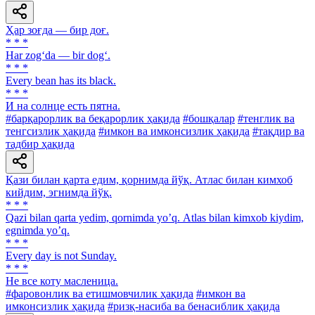
Ҳар зоғда — бир доғ.
* * *
Har zog‘da — bir dog‘.
* * *
Every bean has its black.
* * *
И на солнце есть пятна.
#барқарорлик ва беқарорлик ҳақида
#бошқалар
#тенглик ва
тенгсизлик ҳақида
#имкон ва имконсизлик ҳақида
#тақдир ва
тадбир ҳақида
Қази билан қарта едим, қорнимда йўқ. Атлас билан кимхоб
кийдим, эгнимда йўқ.
* * *
Qazi bilan qarta yedim, qornimda yoʼq. Аtlas bilan kimxob kiydim,
egnimda yoʼq.
* * *
Every day is not Sunday.
* * *
He все коту масленица.
#фаровонлик ва етишмовчилик ҳақида
#имкон ва
имконсизлик ҳақида
#ризқ-насиба ва бенасиблик ҳақида