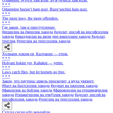
Одамнинг бузуғи ҳам қози, Бузғунчиси ҳам қози.
* * *
Odamning buzug‘i ham qozi, Buzg‘unchisi ham qozi.
* * *
The more laws, the more offenders.
* * *
Где закон, там и преступление.
#яхшилик ва ёмонлик ҳақида
#адолат, инсоф ва инсофсизлик
ҳақида
#амалдорлар ва авом дин вакиллари ҳақида
#адолат,
тенглик
#тенглик ва тенгсизлик ҳақида
Ҳолвани ҳоким ер, Калтакни — етим.
* * *
Holvani hokim yer, Kaltakni — yetim.
* * *
Laws catch flies, but let hornets go free.
* * *
Закон, что паутина: шмель проскочит, а муха увязнет.
#бахт ва бахтсизлик ҳақида
#қудрат ва ожизлик ҳақида
#фақирлик ва бойлик ҳақида
#фаровонлик ва етишмовчилик
ҳақида
#таъмагирлик ва очкўзлик ҳақида
#адолат, инсоф ва
инсофсизлик ҳақида
#тенглик ва тенгсизлик ҳақида
Сутсиз сигир кўп маърайди.