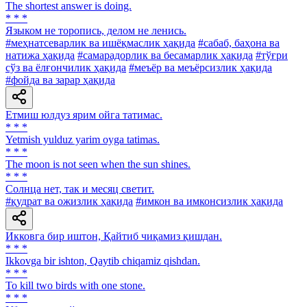
The shortest answer is doing.
* * *
Языком не торопись, делом не ленись.
#меҳнатсеварлик ва ишёқмаслик ҳақида
#сабаб, баҳона ва
натижа ҳақида
#самарадорлик ва бесамарлик ҳақида
#тўғри
сўз ва ёлғончилик ҳақида
#меъёр ва меъёрсизлик ҳақида
#фойда ва зарар ҳақида
Етмиш юлдуз ярим ойга татимас.
* * *
Yetmish yulduz yarim oyga tatimas.
* * *
The moon is not seen when the sun shines.
* * *
Солнца нет, так и месяц светит.
#қудрат ва ожизлик ҳақида
#имкон ва имконсизлик ҳақида
Икковга бир иштон, Қайтиб чиқамиз қишдан.
* * *
Ikkovga bir ishton, Qaytib chiqamiz qishdan.
* * *
To kill two birds with one stone.
* * *