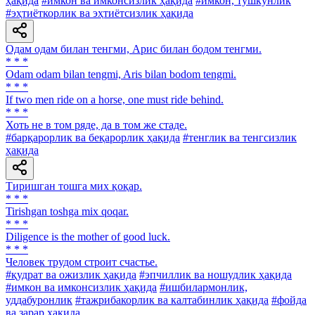
ҳақида
#имкон ва имконсизлик ҳақида
#имкон, тушкунлик
#эҳтиёткорлик ва эҳтиётсизлик ҳақида
Одам одам билан тенгми, Арис билан бодом тенгми.
* * *
Odam odam bilan tengmi, Aris bilan bodom tengmi.
* * *
If two men ride on a horse, one must ride behind.
* * *
Хоть не в том ряде, да в том же стаде.
#барқарорлик ва беқарорлик ҳақида
#тенглик ва тенгсизлик
ҳақида
Тиришган тошга мих қоқар.
* * *
Tirishgan toshga mix qoqar.
* * *
Diligence is the mother of good luck.
* * *
Человек трудом строит счастье.
#қудрат ва ожизлик ҳақида
#эпчиллик ва ношудлик ҳақида
#имкон ва имконсизлик ҳақида
#ишбилармонлик,
уддабуронлик
#тажрибакорлик ва калтабинлик ҳақида
#фойда
ва зарар ҳақида