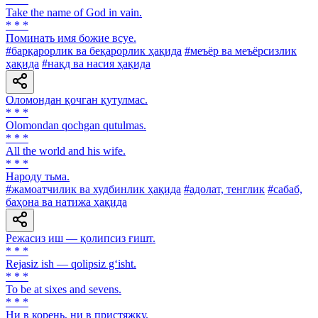
Take the name of God in vain.
* * *
Поминать имя божие всуе.
#барқарорлик ва беқарорлик ҳақида
#меъёр ва меъёрсизлик
ҳақида
#нақд ва насия ҳақида
Оломондан қочган қутулмас.
* * *
Olomondan qochgan qutulmas.
* * *
All the world and his wife.
* * *
Народу тьма.
#жамоатчилик ва худбинлик ҳақида
#адолат, тенглик
#сабаб,
баҳона ва натижа ҳақида
Режасиз иш — қолипсиз ғишт.
* * *
Rejasiz ish — qolipsiz g‘isht.
* * *
To be at sixes and sevens.
* * *
Ни в корень, ни в пристяжку.