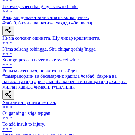
* * *
Let every sheep hang by its own shank.
* * *
Каждый должен заниматься своим делом.
#сабаб, баҳона ва натижа ҳақида
#бошқалар
Нима солсанг ошингга, Шу чиқар қошиғингга.
* * *
Nima solsang oshingga, Shu chiqar qoshigʼingga.
* * *
Sour grapes can never make sweet wine.
* * *
Репьем осеешься, не жито и взойдет.
#самарадорлик ва бесамарлик ҳақида
#сабаб, баҳона ва
натижа ҳақида
#ризқ-насиба ва бенасиблик ҳақида
#халқ ва
миллат ҳақида
#имкон, тушкунлик
Ўлганнинг устига тепган.
* * *
O‘lganning ustiga tepgan.
* * *
To add insult to injury.
* * *
Кто кого сломит, тот того и топчет.