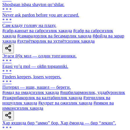
Shoshgan ishga shayton qo‘shilar.
* * *
Never ask pardon before you are accused.
* * *
Сам кладу голову на плаху.
#сабр-қаноат ва сабрсизлик ҳақида
#сабр ва сабрсизлик
ҳақида
#самарадорлик ва бесамарлик ҳақида
#фойда ва зарар
ҳақида
#эҳтиёткорлик ва эҳтиётсизлик ҳақида
Эгаси йўқ мол — олдин топганники.
* * *
Egasi yoʼq mol — oldin topganniki.
* * *
Finders keepers, losers weepers.
* * *
Потерял — ищи, нашел — береги.
#омад ва омадсизлик ҳақида
#ишбилармонлик, уддабуронлик
#тажрибакорлик ва калтабинлик ҳақида
#эпчиллик ва
ношудлик ҳақида
#қудрат ва ожизлик ҳақида
#имкон ва
имконсизлик ҳақида
Ҳар яхшида бир “аммо” бор. Ҳар ёмонда — бир “лекин”.
* * *