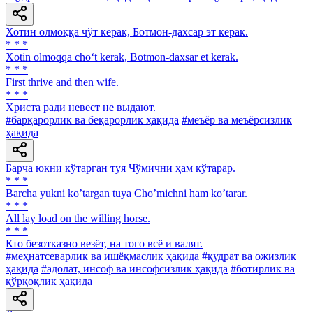
Хотин олмоққа чўт керак, Ботмон-дахсар эт керак.
* * *
Xotin olmoqqa cho‘t kerak, Botmon-daxsar et kerak.
* * *
First thrive and then wife.
* * *
Христа ради невест не выдают.
#барқарорлик ва беқарорлик ҳақида
#меъёр ва меъёрсизлик
ҳақида
Барча юкни кўтарган туя Чўмични ҳам кўтарар.
* * *
Barcha yukni koʼtargan tuya Choʼmichni ham koʼtarar.
* * *
All lay load on the willing horse.
* * *
Кто безотказно везёт, на того всё и валят.
#меҳнатсеварлик ва ишёқмаслик ҳақида
#қудрат ва ожизлик
ҳақида
#адолат, инсоф ва инсофсизлик ҳақида
#ботирлик ва
қўрқоқлик ҳақида