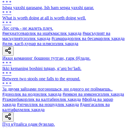
* * *
Ishga yaxshi qarasang, Ish ham senga yaxshi qarar.
* * *
What is worth doing at all is worth doing well.
* * *
Лес сечь - не жалеть плеч.
#меҳнатсеварлик ва ишёқмаслик ҳақида
#масъулият ва
масъулиятсизлик ҳақида
#самарадорлик ва бесамарлик ҳақида
#илм, касб-ҳунар ва илмсизлик ҳақида
Икки кеманинг бошини тутган, ғарқ бўлади.
* * *
Ikki kemaning boshini tutgan, g‘arq bo‘ladi.
* * *
Between two stools one falls to the ground.
* * *
3a двумя зайцами погонишься, ни одного не поймаешь..
#донолик ва нодонлик ҳақида
#имкон ва имконсизлик ҳақида
#тажрибакорлик ва калтабинлик ҳақида
#фойда ва зарар
ҳақида
#эпчиллик ва ношудлик ҳақида
#дангасалик ва
калтафаҳмлик ҳақида
Пул кўпайса одам бузилар.