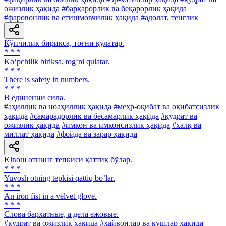
ожизлик ҳақида
#барқарорлик ва беқарорлик ҳақида
#фаровонлик ва етишмовчилик ҳақида
#адолат, тенглик
Кўпчилик бирикса, тоғни қулатар.
* * *
Ko‘pchilik biriksa, tog‘ni qulatar.
* * *
There is safety in numbers.
* * *
В единении сила.
#аҳиллик ва ноаҳиллик ҳақида
#меҳр-оқибат ва оқибатсизлик
ҳақида
#самарадорлик ва бесамарлик ҳақида
#қудрат ва
ожизлик ҳақида
#имкон ва имконсизлик ҳақида
#халқ ва
миллат ҳақида
#фойда ва зарар ҳақида
Ювош отнинг тепкиси қаттиқ бўлар.
* * *
Yuvosh otning tepkisi qattiq boʼlar.
* * *
An iron fist in a velvet glove.
* * *
Слова бархатные, а дела ежовые.
#қудрат ва ожизлик ҳақида
#ҳайвонлар ва қушлар ҳақида