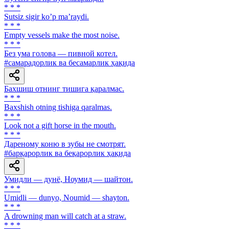
* * *
Sutsiz sigir koʼp maʼraydi.
* * *
Empty vessels make the most noise.
* * *
Без ума голова — пивной котел.
#самарадорлик ва бесамарлик ҳақида
Бахшиш отнинг тишига қаралмас.
* * *
Baxshish otning tishiga qaralmas.
* * *
Look not a gift horse in the mouth.
* * *
Дареному коню в зубы не смотрят.
#барқарорлик ва беқарорлик ҳақида
Умидли — дунё, Ноумид — шайтон.
* * *
Umidli — dunyo, Noumid — shayton.
* * *
A drowning man will catch at a straw.
* * *