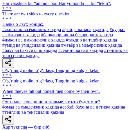
Har yaxshida bir “ammo” bor. Har yomonda — bir “lekin”.
* * *
There are two sides to every question.
* * *
Палка о двух концах.
#яхшилик ва ёмонлик ҳақида
#фойда ва зарар ҳақида
#қудрат
ва ожизлик ҳақида
#барқарорлик ва беқарорлик ҳақида
#имкон ва имконсизлик ҳақида
#тақдир ва тадбир ҳақида
#умид ва умидсизлик ҳақида
#меъёр ва меъёрсизлик ҳақида
#бахт ва бахтсизлик ҳақида
#севинч ва ғам ҳақида
#тенглик ва
тенгсизлик ҳақида
O‘g‘rining molini o‘g‘irlasa, Tangrining kulgisi kelar.
* * *
O‘g‘rining molini o‘g‘irlasa, Tangrining kulgisi kelar.
* * *
When thieves fall out honest men come by their own.
* * *
Охти мне, товарищи в тюрьме, что-то будет мне?
#омад ва омадсизлик ҳақида
#сабаб, баҳона ва натижа ҳақида
#тенглик ва тенгсизлик ҳақида
Ҳар тўкисда — бир айб.