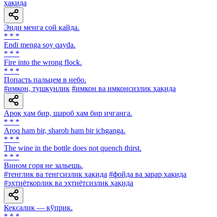
ҳақида
Энди менга сой қайда.
* * *
Endi menga soy qayda.
* * *
Fire into the wrong flock.
* * *
Попасть пальцем в небо.
#имкон, тушкунлик
#имкон ва имконсизлик ҳақида
Ароқ ҳам бир, шароб ҳам бир ичганга.
* * *
Aroq ham bir, sharob ham bir ichganga.
* * *
The wine in the bottle does not quench thirst.
* * *
Вином горя не зальешь.
#тенглик ва тенгсизлик ҳақида
#фойда ва зарар ҳақида
#эҳтиёткорлик ва эҳтиётсизлик ҳақида
Кексалик — кўприк.
* * *