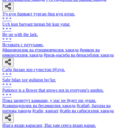
Уч кун барвақт турган бир кун ютар.
* * *
Uch kun barvaqt turgan bir kun yutar.
* * *
Be up with the lark.
* * *
Вставать с петухами.
#фаровонлик ва етишмовчилик ҳақида
#имкон ва
имконсизлик ҳақида
#ризқ-насиба ва бенасиблик ҳақида
Сабр билан хор гулистон бўлур.
* * *
Sabr bilan xor guliston bo‘lur.
* * *
Patience is a flower that grows not in everyone's garden.
* * *
Пока зацветут камыши, у нас не будет ни души.
#самарадорлик ва бесамарлик ҳақида
#сабаб, баҳона ва
натижа ҳақида
#сабр, қаноат
#сабр ва сабрсизлик ҳақида
Ишга яхши қарасанг, Иш ҳам сенга яхши қарар.