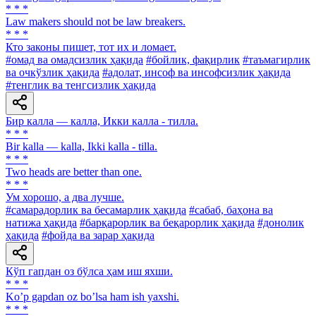
* * *
Law makers should not be law breakers.
* * *
Кто законы пишет, тот их и ломает.
#омад ва омадсизлик ҳақида
#бойлик, фақирлик
#таъмагирлик
ва очкўзлик ҳақида
#адолат, инсоф ва инсофсизлик ҳақида
#тенглик ва тенгсизлик ҳақида
Бир калла — калла, Икки калла - тилла.
* * *
Bir kalla — kalla, Ikki kalla - tilla.
* * *
Two heads are better than one.
* * *
Ум хорошо, а два лучше.
#самарадорлик ва бесамарлик ҳақида
#сабаб, баҳона ва
натижа ҳақида
#барқарорлик ва беқарорлик ҳақида
#донолик
ҳақида
#фойда ва зарар ҳақида
Кўп гапдан оз бўлса ҳам иш яхши.
* * *
Koʼp gapdan oz boʼlsa ham ish yaxshi.
* * *