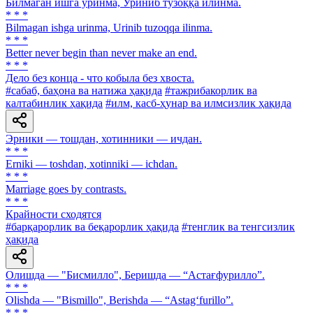
Билмаган ишга уринма, Уриниб тузоққа илинма.
* * *
Bilmagan ishga urinma, Urinib tuzoqqa ilinma.
* * *
Better never begin than never make an end.
* * *
Дело без конца - что кобыла без хвоста.
#сабаб, баҳона ва натижа ҳақида
#тажрибакорлик ва
калтабинлик ҳақида
#илм, касб-ҳунар ва илмсизлик ҳақида
Эрники — тошдан, хотинники — ичдан.
* * *
Erniki — tоshdan, xotinniki — ichdan.
* * *
Marriage goes by contrasts.
* * *
Крайности сходятся
#барқарорлик ва беқарорлик ҳақида
#тенглик ва тенгсизлик
ҳақида
Олишда — "Бисмилло", Беришда — “Астағфурилло”.
* * *
Olishda — "Bismillo", Berishda — “Astag‘furillo”.
* * *