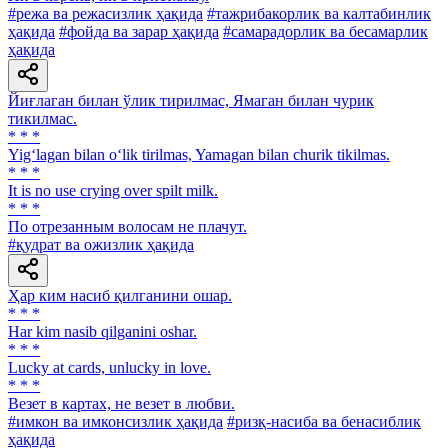
#режа ва режасизлик ҳақида
#тажрибакорлик ва калтабинлик
ҳақида
#фойда ва зарар ҳақида
#самарадорлик ва бесамарлик
ҳақида
Йиғлаган билан ўлик тирилмас, Ямаган билан чурик
тикилмас.
* * *
Yig‘lagan bilan o‘lik tirilmas, Yamagan bilan churik tikilmas.
* * *
It is no use crying over spilt milk.
* * *
По отрезанным волосам не плачут.
#қудрат ва ожизлик ҳақида
Ҳар ким насиб қилганини ошар.
* * *
Har kim nasib qilganini oshar.
* * *
Lucky at cards, unlucky in love.
* * *
Везет в картах, не везет в любви.
#имкон ва имконсизлик ҳақида
#ризқ-насиба ва бенасиблик
ҳақида