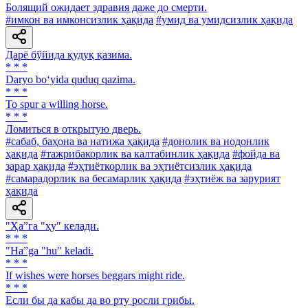
Болящий ожидает здравия даже до смерти.
#имкон ва имконсизлик ҳақида
#умид ва умидсизлик ҳақида
Дарё бўйида қудуқ қазима.
* * *
Daryo bo‘yida quduq qazima.
* * *
To spur a willing horse.
* * *
Ломиться в открытую дверь.
#сабаб, баҳона ва натижа ҳақида
#донолик ва нодонлик
ҳақида
#тажрибакорлик ва калтабинлик ҳақида
#фойда ва
зарар ҳақида
#эҳтиёткорлик ва эҳтиётсизлик ҳақида
#самарадорлик ва бесамарлик ҳақида
#эҳтиёж ва зарурият
ҳақида
"Ҳа”га "ҳу" келади.
* * *
"Ha”ga "hu" keladi.
* * *
If wishes were horses beggars might ride.
* * *
Если бы да кабы да во рту росли грибы.