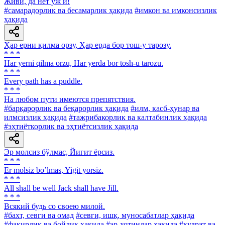
Живи, да нет уж и!
#самарадорлик ва бесамарлик ҳақида
#имкон ва имконсизлик
ҳақида
Ҳар ерни қилма орзу, Ҳар ерда бор тош-у тарозу.
* * *
Har yerni qilma orzu, Har yerda bor tosh-u tarozu.
* * *
Every path has a puddle.
* * *
Ha любом пути имеются препятствия.
#барқарорлик ва беқарорлик ҳақида
#илм, касб-ҳунар ва
илмсизлик ҳақида
#тажрибакорлик ва калтабинлик ҳақида
#эҳтиёткорлик ва эҳтиётсизлик ҳақида
Эр молсиз бўлмас, Йигит ёрсиз.
* * *
Er molsiz boʼlmas, Yigit yorsiz.
* * *
All shall be well Jack shall have Jill.
* * *
Всякий будь со своею милой.
#бахт, севги ва омад
#севги, ишқ, муносабатлар ҳақида
#фақирлик ва бойлик ҳақида
#эр-хотинлар ҳақида
#қудрат ва