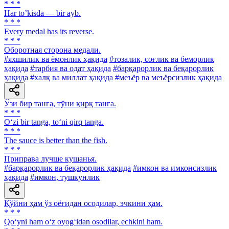
* * *
Har toʼkisda — bir ayb.
* * *
Every medal has its reverse.
* * *
Оборотная сторона медали.
#яхшилик ва ёмонлик ҳақида
#тозалик, соғлик ва беморлик
ҳақида
#тарбия ва одат ҳақида
#барқарорлик ва беқарорлик
ҳақида
#халқ ва миллат ҳақида
#меъёр ва меъёрсизлик ҳақида
Ўзи бир танга, тўни қирқ танга.
* * *
O‘zi bir tanga, to‘ni qirq tanga.
* * *
The sauce is better than the fish.
* * *
Приправа лучше кушанья.
#барқарорлик ва беқарорлик ҳақида
#имкон ва имконсизлик
ҳақида
#имкон, тушкунлик
Қўйни ҳам ўз оёғидан осодилар, эчкини ҳам.
* * *
Qo‘yni ham o‘z oyog‘idan osodilar, echkini ham.