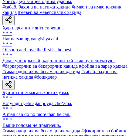
Убить двух зайцев одним ударом.
#сабаб, баҳона ва натижа ҳақида
#имкон ва имконсизлик
ҳақида
#меъёр ва меъёрсизлик ҳақида
Ҳар нарсанинг янгиси яхши.
* * *
Har narsaning yangisi yaxshi.
* * *
Of soup and love the first is the best.
* * *
Дом купи крытый, кафтан шитый, а жену непочатую.
#барқарорлик ва беқарорлик ҳақида
#фойда ва зарар ҳақида
#самарадорлик ва бесамарлик ҳақида
#сабаб, баҳона ва
натижа ҳақида
#бошқалар
Бўйингни етмаган жойга чўзма.
* * *
Bo‘yingni yetmagan joyga cho‘zma.
* * *
A man can do no more than he can.
* * *
Выше головы не прыгнешь.
#самарадорлик ва бесамарлик ҳақида
#фақирлик ва бойлик