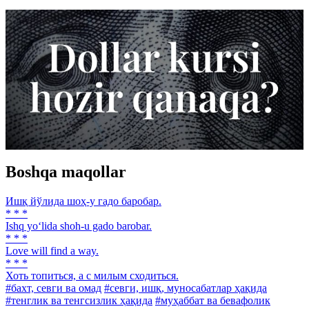
Boshqa maqollar
Ишқ йўлида шоҳ-у гадо баробар.
* * *
Ishq yo‘lida shoh-u gado barobar.
* * *
Love will find a way.
* * *
Хоть топиться, а с милым сходиться.
#бахт, севги ва омад
#севги, ишқ, муносабатлар ҳақида
#тенглик ва тенгсизлик ҳақида
#муҳаббат ва бевафолик