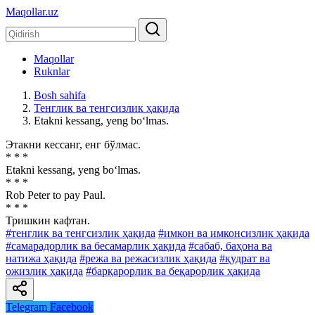
Maqollar.uz
Maqollar
Ruknlar
Bosh sahifa
Тенглик ва тенгсизлик ҳақида
Etakni kessang, yeng bo‘lmas.
Этакни кессанг, енг бўлмас.
* * *
Etakni kessang, yeng bo‘lmas.
* * *
Rob Peter to pay Paul.
* * *
Тришкин кафтан.
#тенглик ва тенгсизлик ҳақида
#имкон ва имконсизлик ҳақида
#самарадорлик ва бесамарлик ҳақида
#сабаб, баҳона ва
натижа ҳақида
#режа ва режасизлик ҳақида
#қудрат ва
ожизлик ҳақида
#барқарорлик ва беқарорлик ҳақида
Telegram
Facebook