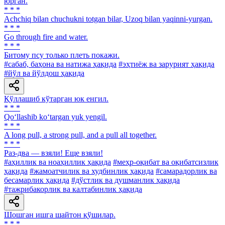
юрган.
* * *
Achchiq bilan chuchukni totgan bilar, Uzoq bilan yaqinni-yurgan.
* * *
Go through fire and water.
* * *
Битому псу только плеть покажи.
#сабаб, баҳона ва натижа ҳақида
#эҳтиёж ва зарурият ҳақида
#йўл ва йўлдош ҳақида
Қўллашиб кўтарган юк енгил.
* * *
Qo‘llashib ko‘targan yuk yengil.
* * *
A long pull, a strong pull, and a pull all together.
* * *
Раз-два — взяли! Еще взяли!
#аҳиллик ва ноаҳиллик ҳақида
#меҳр-оқибат ва оқибатсизлик
ҳақида
#жамоатчилик ва худбинлик ҳақида
#самарадорлик ва
бесамарлик ҳақида
#дўстлик ва душманлик ҳақида
#тажрибакорлик ва калтабинлик ҳақида
Шошган ишга шайтон қўшилар.
* * *