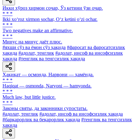
Икки хўроз хирмон сочар, Ўз кетини ўзи очар.
* * *
Ikki xo‘roz xirmon sochar, O‘z ketini o‘zi ochar.
* * *
Two negatives make an affirmative.
* * *
Минус на минус даёт плюс.
#яхши сўз ва ёмон сўз ҳақида
#фаросат ва фаросатсизлик
ҳақида
#адолат, тенглик
#адолат, инсоф ва инсофсизлик
ҳақида
#тенглик ва тенгсизлик ҳақида
Ҳақиқат — осмонда, Нарвони — ҳамёнда.
* * *
Haqiqat — osmonda, Narvoni — hamyonda.
* * *
Much law, but little justice.
* * *
Законы святы, да законники супостаты.
#адолат, тенглик
#адолат, инсоф ва инсофсизлик ҳақида
#барқарорлик ва беқарорлик ҳақида
#тенглик ва тенгсизлик
ҳақида