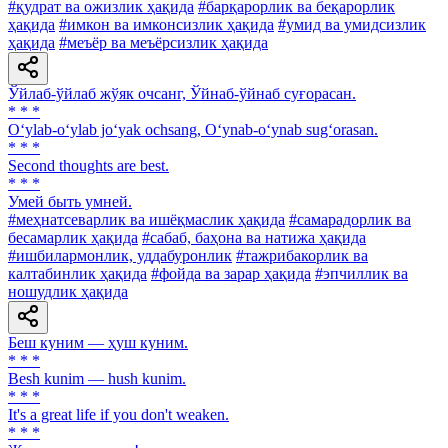
#қудрат ва ожизлик ҳақида
#барқарорлик ва беқарорлик
ҳақида
#имкон ва имконсизлик ҳақида
#умид ва умидсизлик
ҳақида
#меъёр ва меъёрсизлик ҳақида
Ўйлаб-ўйлаб жўяк очсанг, Ўйнаб-ўйнаб суғорасан.
* * *
O‘ylab-o‘ylab jo‘yak ochsang, O‘ynab-o‘ynab sug‘orasan.
* * *
Second thoughts are best.
* * *
Умей быть умней.
#меҳнатсеварлик ва ишёқмаслик ҳақида
#самарадорлик ва
бесамарлик ҳақида
#сабаб, баҳона ва натижа ҳақида
#ишбилармонлик, уддабуронлик
#тажрибакорлик ва
калтабинлик ҳақида
#фойда ва зарар ҳақида
#эпчиллик ва
ношудлик ҳақида
Беш куним — ҳуш куним.
* * *
Besh kunim — hush kunim.
* * *
It's a great life if you don't weaken.
* * *