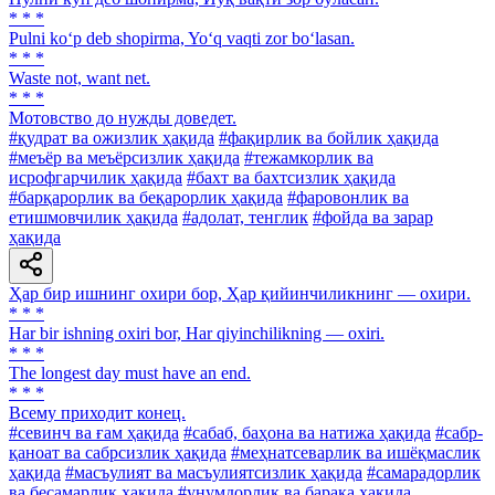
* * *
Pulni ko‘p deb shopirma, Yo‘q vaqti zor bo‘lasan.
* * *
Waste not, want net.
* * *
Мотовство до нужды доведет.
#қудрат ва ожизлик ҳақида
#фақирлик ва бойлик ҳақида
#меъёр ва меъёрсизлик ҳақида
#тежамкорлик ва
исрофгарчилик ҳақида
#бахт ва бахтсизлик ҳақида
#барқарорлик ва беқарорлик ҳақида
#фаровонлик ва
етишмовчилик ҳақида
#адолат, тенглик
#фойда ва зарар
ҳақида
Ҳар бир ишнинг охири бор, Ҳар қийинчиликнинг — охири.
* * *
Har bir ishning oxiri bor, Har qiyinchilikning — oxiri.
* * *
The longest day must have an end.
* * *
Всему приходит конец.
#севинч ва ғам ҳақида
#сабаб, баҳона ва натижа ҳақида
#сабр-
қаноат ва сабрсизлик ҳақида
#меҳнатсеварлик ва ишёқмаслик
ҳақида
#масъулият ва масъулиятсизлик ҳақида
#самарадорлик
ва бесамарлик ҳақида
#унумдорлик ва барака ҳақида