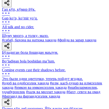
Гап кўп, кўмир йўқ.
* * *
Gap ko‘p, ko‘mir yo‘q.
* * *
All talk and no cider.
* * *
Шуму много, а толку- мало.
#сабаб, баҳона ва натижа ҳақида
#фойда ва зарар ҳақида
Бўладиган бола бошидан маълум.
* * *
Bo‘ladigan bola boshidan ma’lum.
* * *
Coming events cast their shadows before.
* * *
Это были одни цветочки, теперь пойдут ягодки.
#одоб ва одобсизлик ҳақида
#илм, касб-ҳунар ва илмсизлик
ҳақида
#имкон ва имконсизлик ҳақида
#ишбилармонлик,
уддабуронлик
#халқ ва миллат ҳақида
#бахт, севги ва омад
#фарзанд ва фарзандсизлик ҳақида
Пулни кўп деб шопирма, Йўқ вақти зор бўласан.