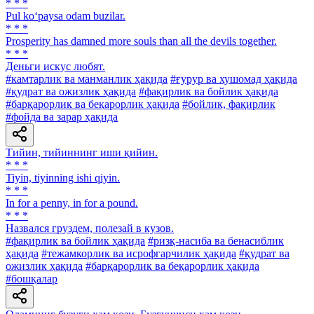
* * *
Pul ko‘paysa odam buzilar.
* * *
Prosperity has damned more souls than all the devils together.
* * *
Деньги искус любят.
#камтарлик ва манманлик ҳақида
#ғурур ва хушомад ҳақида
#қудрат ва ожизлик ҳақида
#фақирлик ва бойлик ҳақида
#барқарорлик ва беқарорлик ҳақида
#бойлик, фақирлик
#фойда ва зарар ҳақида
Тийин, тийиннинг иши қийин.
* * *
Tiyin, tiyinning ishi qiyin.
* * *
In for a penny, in for a pound.
* * *
Назвался груздем, полезай в кузов.
#фақирлик ва бойлик ҳақида
#ризқ-насиба ва бенасиблик
ҳақида
#тежамкорлик ва исрофгарчилик ҳақида
#қудрат ва
ожизлик ҳақида
#барқарорлик ва беқарорлик ҳақида
#бошқалар