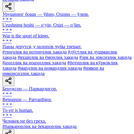
Урушнинг боши — ўйин, Охири — ўлим.
* * *
Urushning boshi — o‘yin, Oxiri — o‘lim.
* * *
War is the sport of kings.
* * *
Паны дерутся, у холопов чубы трещат.
#тинчлик ва нотинчлик ҳақида
#дўстлик ва душманлик
ҳақида
#яхшилик ва ёмонлик ҳақида
#эрк ва эрксизлик ҳақида
#аҳиллик ва ноаҳиллик ҳақида
#ботирлик ва қўрқоқлик
ҳақида
#мардлик ва номардлик ҳақида
#имкон ва
имконсизлик ҳақида
Бенуқсон — Парвардигор.
* * *
Benuqson — Parvardigor.
* * *
To err is human.
* * *
Человек не без греха.
#барқарорлик ва беқарорлик ҳақида