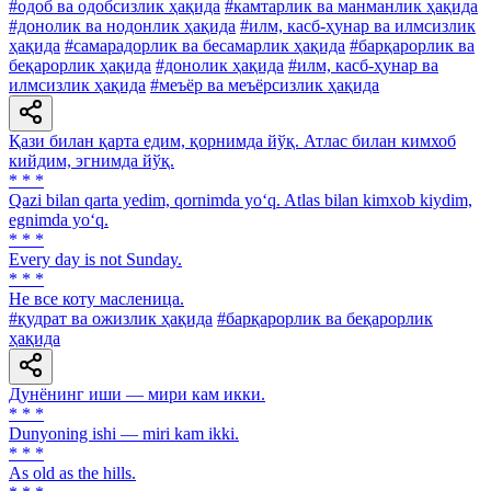
#одоб ва одобсизлик ҳақида
#камтарлик ва манманлик ҳақида
#донолик ва нодонлик ҳақида
#илм, касб-ҳунар ва илмсизлик
ҳақида
#самарадорлик ва бесамарлик ҳақида
#барқарорлик ва
беқарорлик ҳақида
#донолик ҳақида
#илм, касб-ҳунар ва
илмсизлик ҳақида
#меъёр ва меъёрсизлик ҳақида
Қази билан қарта едим, қорнимда йўқ. Атлас билан кимхоб
кийдим, эгнимда йўқ.
* * *
Qazi bilan qarta yedim, qornimda yo‘q. Atlas bilan kimxob kiydim,
egnimda yo‘q.
* * *
Every day is not Sunday.
* * *
He все коту масленица.
#қудрат ва ожизлик ҳақида
#барқарорлик ва беқарорлик
ҳақида
Дунёнинг иши — мири кам икки.
* * *
Dunyoning ishi — miri kam ikki.
* * *
As old as the hills.