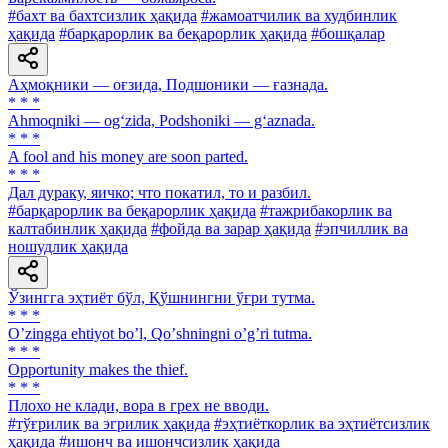
#бахт ва бахтсизлик ҳақида
#жамоатчилик ва худбинлик
ҳақида
#барқарорлик ва беқарорлик ҳақида
#бошқалар
Аҳмоқники — оғзида, Подшоники — ғазнада.
* * *
Ahmoqniki — og‘zida, Podshoniki — g‘aznada.
* * *
A fool and his money are soon parted.
* * *
Дал дураку, яичко; что покатил, то и разбил.
#барқарорлик ва беқарорлик ҳақида
#тажрибакорлик ва
калтабинлик ҳақида
#фойда ва зарар ҳақида
#эпчиллик ва
ношудлик ҳақида
Ўзингга эҳтиёт бўл, Қўшнингни ўғри тутма.
* * *
Oʼzingga ehtiyot boʼl, Qoʼshningni oʼgʼri tutma.
* * *
Opportunity makes the thief.
* * *
Плохо не клади, вора в грех не вводи.
#тўғрилик ва эгрилик ҳақида
#эҳтиёткорлик ва эҳтиётсизлик
ҳақида
#ишонч ва ишончсизлик ҳақида