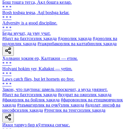
Бош тошга тегса, Ақл бошга келар.
* * *
Bosh toshga tegsa, Аql boshga kelar.
* * *
Adversity is a good discipline.
* * *
Беды мучат, да уму учат.
#бахт ва бахтсизлик ҳақида
#донолик ҳақида
#донолик ва
нодонлик ҳақида
#тажрибакорлик ва калтабинлик ҳақида
Ҳолвани ҳоким ер, Калтакни — етим.
* * *
Holvani hokim yer, Kaltakni — yetim.
* * *
Laws catch flies, but let hornets go free.
* * *
Закон, что паутина: шмель проскочит, а муха увязнет.
#бахт ва бахтсизлик ҳақида
#қудрат ва ожизлик ҳақида
#фақирлик ва бойлик ҳақида
#фаровонлик ва етишмовчилик
ҳақида
#таъмагирлик ва очкўзлик ҳақида
#адолат, инсоф ва
инсофсизлик ҳақида
#тенглик ва тенгсизлик ҳақида
Икки тарвуз бир қўлтиққа сиғмас.