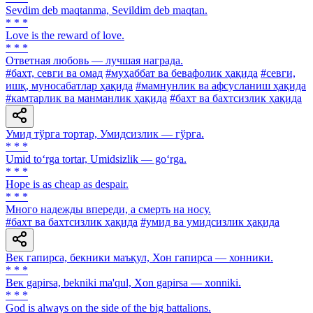
Sevdim deb maqtanma, Sevildim deb maqtan.
* * *
Love is the reward of love.
* * *
Ответная любовь — лучшая награда.
#бахт, севги ва омад
#муҳаббат ва бевафолик ҳақида
#севги,
ишқ, муносабатлар ҳақида
#мамнунлик ва афсусланиш ҳақида
#камтарлик ва манманлик ҳақида
#бахт ва бахтсизлик ҳақида
Умид тўрга тортар, Умидсизлик — гўрга.
* * *
Umid to‘rga tortar, Umidsizlik — go‘rga.
* * *
Hope is as cheap as despair.
* * *
Много надежды впереди, а смерть на носу.
#бахт ва бахтсизлик ҳақида
#умид ва умидсизлик ҳақида
Век гапирса, бекники маъқул, Хон гапирса — хонники.
* * *
Век gapirsa, bekniki ma'qul, Xon gapirsa — xonniki.
* * *
God is always on the side of the big battalions.