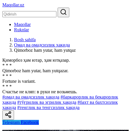
Maqollar.uz
Maqollar
Ruknlar
Bosh sahifa
Омад ва омадсизлик ҳақида
Qimorboz ham yutar, ham yutqaz
Қиморбоз ҳам ютар, ҳам ютқазар.
* * *
Qimorboz ham yutar, ham yutqazar.
* * *
Fortune is variant.
* * *
Счастье не кляп: в руки не возьмешь.
#омад ва омадсизлик ҳақида
#барқарорлик ва беқарорлик
ҳақида
#тўғрилик ва эгрилик ҳақида
#бахт ва бахтсизлик
ҳақида
#тенглик ва тенгсизлик ҳақида
Telegram
Facebook