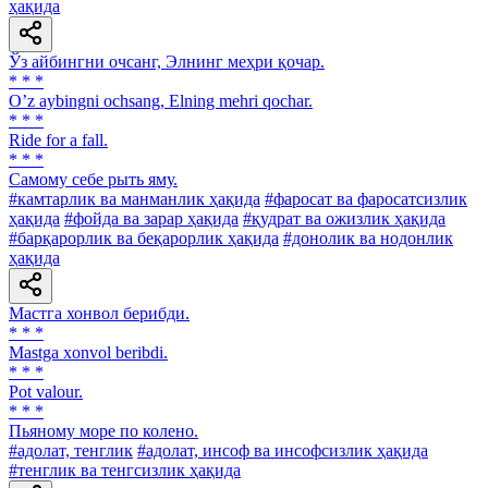
ҳақида
Ўз айбингни очсанг, Элнинг меҳри қочар.
* * *
Oʼz aybingni ochsang, Elning mehri qochar.
* * *
Ride for a fall.
* * *
Самому себе рыть яму.
#камтарлик ва манманлик ҳақида
#фаросат ва фаросатсизлик
ҳақида
#фойда ва зарар ҳақида
#қудрат ва ожизлик ҳақида
#барқарорлик ва беқарорлик ҳақида
#донолик ва нодонлик
ҳақида
Мастга хонвол берибди.
* * *
Mastga xonvol beribdi.
* * *
Pot valour.
* * *
Пьяному море по колено.
#адолат, тенглик
#адолат, инсоф ва инсофсизлик ҳақида
#тенглик ва тенгсизлик ҳақида