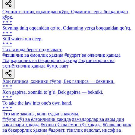
Сувнинг тиниқ оққанидан қўрқ, Одамнинг ерга боққанидан
қўрқ.
* * *
Suvning tiniq oqqanidan qoʼrq, Odamning yerga boqqanidan qoʼrq.
* * *
Still waters run deep.
* * *
Тихая вода берег подмывает.
#яхшилик ва ёмонлик ҳақида
#қудрат ва ожизлик ҳақида
#барқарорлик ва беқарорлик ҳақида
#эҳтиёткорлик ва
эҳтиётсизлик ҳақида
#умр, вақт
Хон гапирса, хонники тўғри, Бек гапирса — бекники.
* * *
Xon gapirsa, xonniki toʼgʼri, Bek gapirsa — bekniki.
* * *
To take the law into one's own hand.
* * *
Что мне законы, коли судьи знакомы.
#тўғри сўз ва ёлғончилик ҳақида
#амалдорлар ва авом дин
вакиллари ҳақида
#яхши сўз ва ёмон сўз ҳақида
#барқарорлик
ва беқарорлик ҳақида
#адолат, тенглик
#адолат, инсоф ва