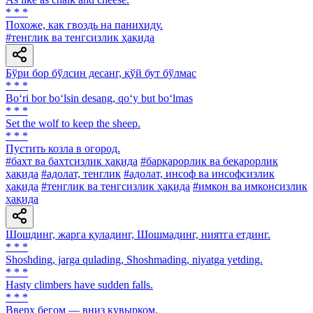
* * *
Похоже, как гвоздь на панихиду.
#тенглик ва тенгсизлик ҳақида
Бўри бор бўлсин десанг, қўй бут бўлмас
* * *
Bo‘ri bor bo‘lsin desang, qo‘y but bo‘lmas
* * *
Set the wolf to keep the sheep.
* * *
Пустить козла в огород.
#бахт ва бахтсизлик ҳақида
#барқарорлик ва беқарорлик
ҳақида
#адолат, тенглик
#адолат, инсоф ва инсофсизлик
ҳақида
#тенглик ва тенгсизлик ҳақида
#имкон ва имконсизлик
ҳақида
Шошдинг, жарга қуладинг, Шошмадинг, ниятга етдинг.
* * *
Shoshding, jarga qulading, Shoshmading, niyatga yetding.
* * *
Hasty climbers have sudden falls.
* * *
Вверх бегом — вниз кувырком.