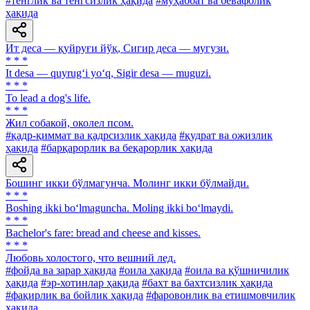
#тенглик ва тенгсизлик ҳақида
#муҳаббат ва бевафолик
ҳақида
Ит деса — қуйруғи йўқ, Сигир деса — мугузи.
* * *
It desa — quyrug‘i yo‘q, Sigir desa — muguzi.
* * *
To lead a dog's life.
* * *
Жил собакой, околел псом.
#қадр-қиммат ва қадрсизлик ҳақида
#қудрат ва ожизлик
ҳақида
#барқарорлик ва беқарорлик ҳақида
Бошинг икки бўлмагунча. Молинг икки бўлмайди.
* * *
Boshing ikki bo‘lmaguncha. Moling ikki bo‘lmaydi.
* * *
Bachelor's fare: bread and cheese and kisses.
* * *
Любовь холостого, что вешний лед.
#фойда ва зарар ҳақида
#оила ҳақида
#оила ва қўшничилик
ҳақида
#эр-хотинлар ҳақида
#бахт ва бахтсизлик ҳақида
#фақирлик ва бойлик ҳақида
#фаровонлик ва етишмовчилик
ҳақида