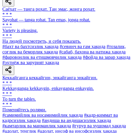
Саёҳат — танга роҳат. Тан эмас, жонга роҳат.
* * *
Sayohat — tanga rohat. Tan emas, jonga rohat.
* * *
Variety is pleasing.
* * *
Ha людей посмотреть, и себя показать.
#бахт ва бахтсизлик ҳақида
#севинч ва ғам ҳақида
#тозалик,
соғлик ва беморлик ҳақида
#сабаб, баҳона ва натижа ҳақида
#фаровонлик ва етишмовчилик ҳақида
#фойда ва зарар ҳақида
#эҳтиёж ва зарурият ҳақида
Кеккайганга кеккайгин, энкайганга энкайгин.
* * *
Kekkayganga kekkaygin, enkayganga enkaygin.
* * *
To turn the tables.
* * *
Поменяйтесь ролями.
#самимийлик ва носамимийлик ҳақида
#қадр-қиммат ва
қадрсизлик ҳақида
#андиша ва андишасизлик ҳақида
#камтарлик ва манманлик ҳақида
#ғурур ва хушомад ҳақида
#адолат, тенглик
#адолат, инсоф ва инсофсизлик ҳақида