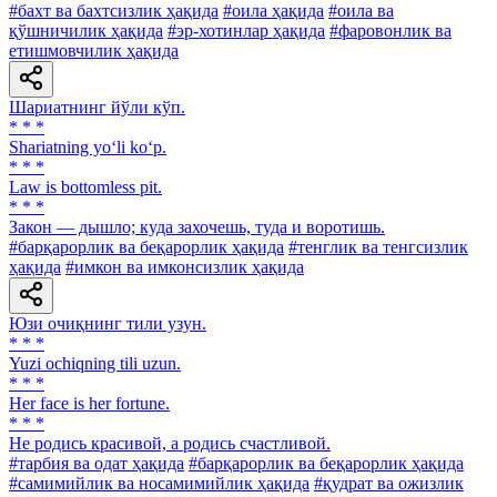
#бахт ва бахтсизлик ҳақида
#оила ҳақида
#оила ва
қўшничилик ҳақида
#эр-хотинлар ҳақида
#фаровонлик ва
етишмовчилик ҳақида
Шариатнинг йўли кўп.
* * *
Shariatning yo‘li ko‘p.
* * *
Law is bottomless pit.
* * *
Закон — дышло; куда захочешь, туда и воротишь.
#барқарорлик ва беқарорлик ҳақида
#тенглик ва тенгсизлик
ҳақида
#имкон ва имконсизлик ҳақида
Юзи очиқнинг тили узун.
* * *
Yuzi ochiqning tili uzun.
* * *
Her face is her fortune.
* * *
He родись красивой, а родись счастливой.
#тарбия ва одат ҳақида
#барқарорлик ва беқарорлик ҳақида
#самимийлик ва носамимийлик ҳақида
#қудрат ва ожизлик