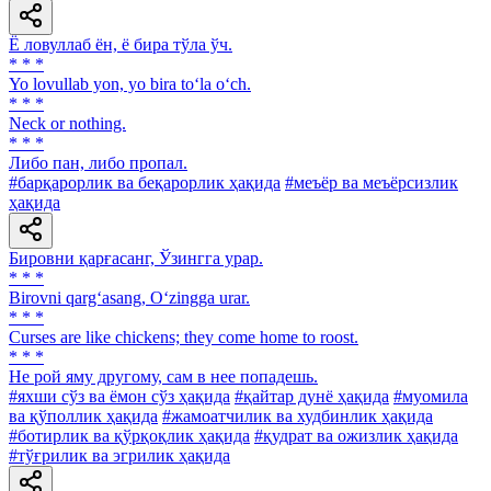
Ё ловуллаб ён, ё бира тўла ўч.
* * *
Yo lovullab yon, yo bira to‘la o‘ch.
* * *
Neck or nothing.
* * *
Либо пан, либо пропал.
#барқарорлик ва беқарорлик ҳақида
#меъёр ва меъёрсизлик
ҳақида
Бировни қарғасанг, Ўзингга урар.
* * *
Birovni qarg‘asang, O‘zingga urar.
* * *
Curses are like chickens; they come home to roost.
* * *
He рой яму другому, сам в нее попадешь.
#яхши сўз ва ёмон сўз ҳақида
#қайтар дунё ҳақида
#муомила
ва қўполлик ҳақида
#жамоатчилик ва худбинлик ҳақида
#ботирлик ва қўрқоқлик ҳақида
#қудрат ва ожизлик ҳақида
#тўғрилик ва эгрилик ҳақида