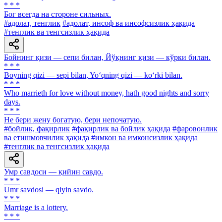
* * *
Бог всегда на стороне сильных.
#адолат, тенглик
#адолат, инсоф ва инсофсизлик ҳақида
#тенглик ва тенгсизлик ҳақида
Бойнинг қизи — сепи билан, Йўқнинг қизи — кўрки билан.
* * *
Boyning qizi — sepi bilan, Yo‘qning qizi — ko‘rki bilan.
* * *
Who marrieth for love without money, hath good nights and sorry
days.
* * *
He бери жену богатую, бери непочатую.
#бойлик, фақирлик
#фақирлик ва бойлик ҳақида
#фаровонлик
ва етишмовчилик ҳақида
#имкон ва имконсизлик ҳақида
#тенглик ва тенгсизлик ҳақида
Умр савдоси — қийин савдо.
* * *
Umr savdosi — qiyin savdo.
* * *
Marriage is a lottery.
* * *