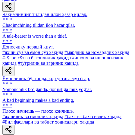
Чақимчининг тилидан илон ҳазар қилар.
* * *
Chaqimchining tilidan ilon hazar qilar.
* * *
A tale-bearer is worse than a thief.
* * *
Доносчику первый кнут.
#яхши сўз ва ёмон сўз ҳақида
#мардлик ва номардлик ҳақида
#тўғри сўз ва ёлғончилик ҳақида
#ишонч ва ишончсизлик
ҳақида
#тўғрилик ва эгрилик ҳақида
Ёмончилик бўлганда, қор устига муз ёғар.
* * *
Yomonchilik boʼlganda, qor ustiga muz yogʼar.
* * *
A bad beginning makes a bad ending.
* * *
Плохо начнешь — плохо кончишь.
#яхшилик ва ёмонлик ҳақида
#бахт ва бахтсизлик ҳақида
#йил фасллари ва табиат ҳодисалари ҳақида