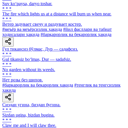
Suv ko‘paysa, daryo toshar.
* * *
The fire which lights us at a distance will burn us when near.
* * *
Ветер задувает свечу и раздувает костер.
#меъёр ва меъёрсизлик ҳақида
#йил фасллари ва табиат
ҳодисалари ҳақида
#барқарорлик ва беқарорлик ҳақида
Гул тикансиз бўлмас, Дур — садафсиз.
* * *
Gul tikansiz bo‘lmas, Dur — sadafsiz.
* * *
No garden without its weeds.
* * *
Нет розы без шипов.
#барқарорлик ва беқарорлик ҳақида
#тенглик ва тенгсизлик
ҳақида
Сиздан угина, биздан бугина.
* * *
Sizdan ugina, bizdan bugina.
* * *
Claw me and I will claw thee.