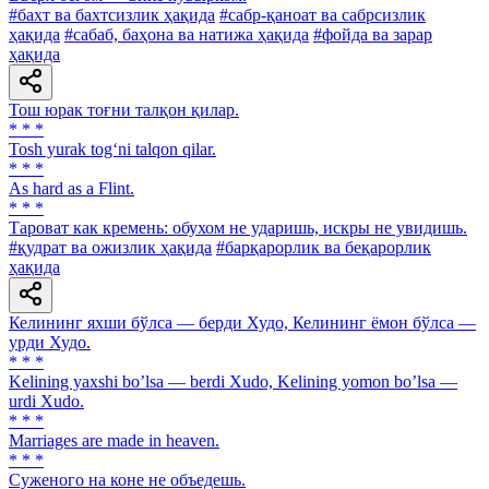
#бахт ва бахтсизлик ҳақида
#сабр-қаноат ва сабрсизлик
ҳақида
#сабаб, баҳона ва натижа ҳақида
#фойда ва зарар
ҳақида
Тош юрак тоғни талқон қилар.
* * *
Tosh yurak tog‘ni talqon qilar.
* * *
As hard as a Flint.
* * *
Тароват как кремень: обухом не ударишь, искры не увидишь.
#қудрат ва ожизлик ҳақида
#барқарорлик ва беқарорлик
ҳақида
Келининг яхши бўлса — берди Худо, Келининг ёмон бўлса —
урди Худо.
* * *
Kelining yaxshi boʼlsa — berdi Xudo, Kelining yomon boʼlsa —
urdi Xudo.
* * *
Marriages are made in heaven.
* * *
Суженого на коне не объедешь.