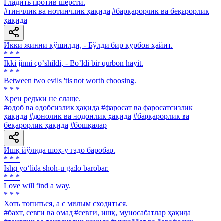
Гладить против шерсти.
#тинчлик ва нотинчлик ҳақида
#барқарорлик ва беқарорлик
ҳақида
Икки жинни қўшилди, - Бўлди бир қурбон ҳайит.
* * *
Ikki jinni qoʼshildi, - Boʼldi bir qurbon hayit.
* * *
Between two evils 'tis not worth choosing.
* * *
Хрен редьки не слаще.
#одоб ва одобсизлик ҳақида
#фаросат ва фаросатсизлик
ҳақида
#донолик ва нодонлик ҳақида
#барқарорлик ва
беқарорлик ҳақида
#бошқалар
Ишқ йўлида шоҳ-у гадо баробар.
* * *
Ishq yo‘lida shoh-u gado barobar.
* * *
Love will find a way.
* * *
Хоть топиться, а с милым сходиться.
#бахт, севги ва омад
#севги, ишқ, муносабатлар ҳақида