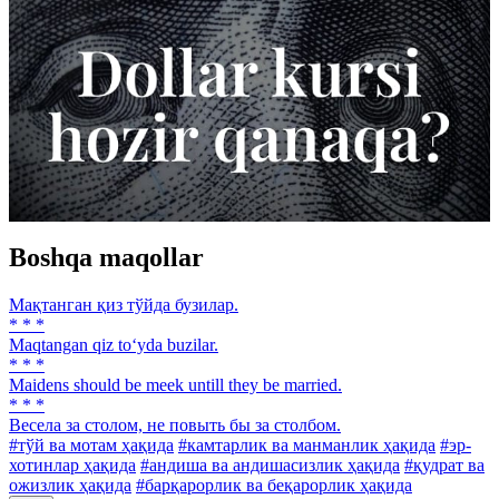
Boshqa maqollar
Мақтанган қиз тўйда бузилар.
* * *
Maqtangan qiz to‘yda buzilar.
* * *
Maidens should be meek untill they be married.
* * *
Весела за столом, не повыть бы за столбом.
#тўй ва мотам ҳақида
#камтарлик ва манманлик ҳақида
#эр-
хотинлар ҳақида
#андиша ва андишасизлик ҳақида
#қудрат ва
ожизлик ҳақида
#барқарорлик ва беқарорлик ҳақида