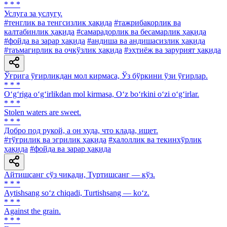
* * *
Услуга за услугу.
#тенглик ва тенгсизлик ҳақида
#тажрибакорлик ва
калтабинлик ҳақида
#самарадорлик ва бесамарлик ҳақида
#фойда ва зарар ҳақида
#андиша ва андишасизлик ҳақида
#таъмагирлик ва очкўзлик ҳақида
#эҳтиёж ва зарурият ҳақида
Ўғрига ўғирликдан мол кирмаса, Ўз бўркини ўзи ўғирлар.
* * *
O‘g‘riga o‘g‘irlikdan mol kirmasa, O‘z bo‘rkini o‘zi o‘g‘irlar.
* * *
Stolen waters are sweet.
* * *
Добро под рукой, а он худа, что клада, ищет.
#тўғрилик ва эгрилик ҳақида
#ҳалоллик ва текинхўрлик
ҳақида
#фойда ва зарар ҳақида
Айтишсанг сўз чиқади, Туртишсанг — кўз.
* * *
Aytishsang so‘z chiqadi, Turtishsang — ko‘z.
* * *
Against the grain.
* * *