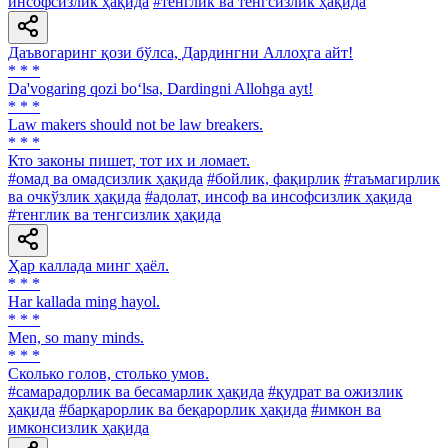
инсофсизлик ҳақида
#тенглик ва тенгсизлик ҳақида
Даъвогаринг қози бўлса, Дардингни Аллоҳга айт!
* * *
Da'vogaring qozi bo‘lsa, Dardingni Allohga ayt!
* * *
Law makers should not be law breakers.
* * *
Кто законы пишет, тот их и ломает.
#омад ва омадсизлик ҳақида
#бойлик, фақирлик
#таъмагирлик
ва очкўзлик ҳақида
#адолат, инсоф ва инсофсизлик ҳақида
#тенглик ва тенгсизлик ҳақида
Ҳар каллада минг ҳаёл.
* * *
Har kallada ming hayol.
* * *
Men, so many minds.
* * *
Сколько голов, столько умов.
#самарадорлик ва бесамарлик ҳақида
#қудрат ва ожизлик
ҳақида
#барқарорлик ва беқарорлик ҳақида
#имкон ва
имконсизлик ҳақида