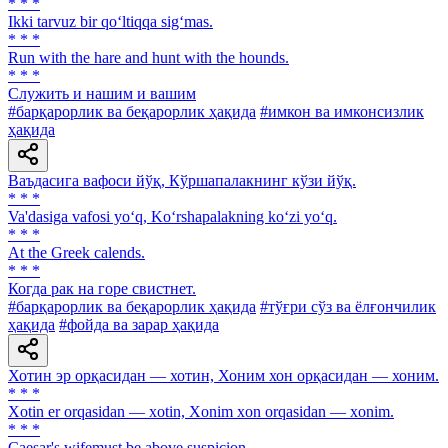
* * *
Ikki tarvuz bir qo‘ltiqqa sig‘mas.
* * *
Run with the hare and hunt with the hounds.
* * *
Служить и нашим и вашим
#барқарорлик ва беқарорлик ҳақида
#имкон ва имконсизлик
ҳақида
Ваъдасига вафоси йўқ, Кўршапалакнинг кўзи йўқ.
* * *
Va'dasiga vafosi yo‘q, Ko‘rshapalakning ko‘zi yo‘q.
* * *
At the Greek calends.
* * *
Когда рак на горе свистнет.
#барқарорлик ва беқарорлик ҳақида
#тўғри сўз ва ёлғончилик
ҳақида
#фойда ва зарар ҳақида
Хотин эр орқасидан — хотин, Хоним хон орқасидан — хоним.
* * *
Xotin er orqasidan — xotin, Xonim xon orqasidan — xonim.
* * *
Caesar's wifemust be above suspicion