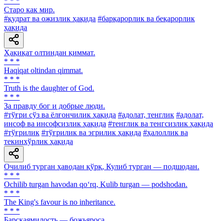
* * *
Старо как мир.
#қудрат ва ожизлик ҳақида
#барқарорлик ва беқарорлик
ҳақида
Ҳақиқат олтиндан қиммат.
* * *
Haqiqat oltindan qimmat.
* * *
Truth is the daughter of God.
* * *
За правду бог и добрые люди.
#тўғри сўз ва ёлғончилик ҳақида
#адолат, тенглик
#адолат,
инсоф ва инсофсизлик ҳақида
#тенглик ва тенгсизлик ҳақида
#тўғрилик
#тўғрилик ва эгрилик ҳақида
#ҳалоллик ва
текинхўрлик ҳақида
Очилиб турган ҳаводан қўрқ, Кулиб турган — подшодан.
* * *
Ochilib turgan havodan qo‘rq, Kulib turgan — podshodan.
* * *
The King's favour is no inheritance.
* * *
Барскаямилость — божьяроса.