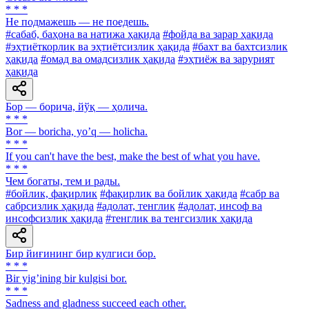
* * *
He подмажешь — не поедешь.
#сабаб, баҳона ва натижа ҳақида
#фойда ва зарар ҳақида
#эҳтиёткорлик ва эҳтиётсизлик ҳақида
#бахт ва бахтсизлик
ҳақида
#омад ва омадсизлик ҳақида
#эҳтиёж ва зарурият
ҳақида
Бор — борича, йўқ — ҳолича.
* * *
Bor — boricha, yoʼq — holicha.
* * *
If you can't have the best, make the best of what you have.
* * *
Чем богаты, тем и рады.
#бойлик, фақирлик
#фақирлик ва бойлик ҳақида
#сабр ва
сабрсизлик ҳақида
#адолат, тенглик
#адолат, инсоф ва
инсофсизлик ҳақида
#тенглик ва тенгсизлик ҳақида
Бир йиғининг бир кулгиси бор.
* * *
Bir yigʼining bir kulgisi bor.
* * *
Sadness and gladness succeed each other.