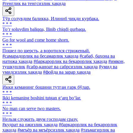
#тенглик ва тенгсизлик ҳақида
Тўр солувдим балиққа, Илиниб чиқди қурбақа.
* * *
To‘r soluvdim baliqqa, Ilinib chiqdi qurbaqa.
* * *
Go for wool and come home shorn.
* * *
Пошел по шерсть, а воротился стриженый.
#самарадорлик ва бесамарлик ҳақида
#сабаб, баҳона ва
натижа ҳақида
#барқарорлик ва беқарорлик ҳақида
#имкон,
тушкунлик
#сабр-қаноат ва сабрсизлик ҳақида
#умид ва
умидсизлик ҳақида
#фойда ва зарар ҳақида
Икки кеманинг бошини тутган ғарқ бўлар.
* * *
Ikki kemaning boshini tutgan g‘arq bo‘lar.
* * *
No man can serve two masters.
* * *
Нельзя служить двум господам сразу.
#қудрат ва ожизлик ҳақида
#барқарорлик ва беқарорлик
ҳақида
#меъёр ва меъёрсизлик ҳақида
#таъмагирлик ва