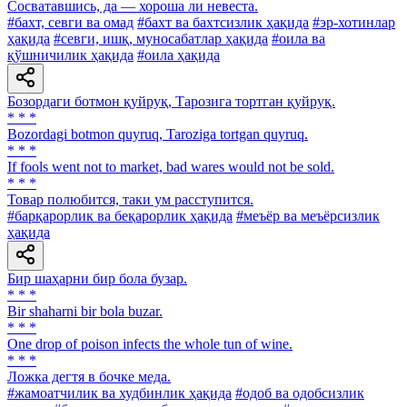
Сосватавшись, да — хороша ли невеста.
#бахт, севги ва омад
#бахт ва бахтсизлик ҳақида
#эр-хотинлар
ҳақида
#севги, ишқ, муносабатлар ҳақида
#оила ва
қўшничилик ҳақида
#оила ҳақида
Бозордаги ботмон қуйруқ, Тарозига тортган қуйруқ.
* * *
Bozordagi botmon quyruq, Taroziga tortgan quyruq.
* * *
If fools went not to market, bad wares would not be sold.
* * *
Товар полюбится, таки ум расступится.
#барқарорлик ва беқарорлик ҳақида
#меъёр ва меъёрсизлик
ҳақида
Бир шаҳарни бир бола бузар.
* * *
Bir shaharni bir bola buzar.
* * *
One drop of poison infects the whole tun of wine.
* * *
Ложка дегтя в бочке меда.
#жамоатчилик ва худбинлик ҳақида
#одоб ва одобсизлик