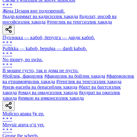
* * *
Жена Цезаря вне подозрений.
#қадр-қиммат ва қадрсизлик ҳақида
#адолат, инсоф ва
инсофсизлик ҳақида
#тенглик ва тенгсизлик ҳақида
Пулликка — кабоб, бепулга — дарди кабоб.
* * *
Pullikka — kabob, bepulga — dardi kabob.
* * *
No money, no swiss.
* * *
В мошне густо, так и дома не пусто.
#бойлик, фақирлик
#фақирлик ва бойлик ҳақида
#фаровонлик
ва етишмовчилик ҳақида
#тенглик ва тенгсизлик ҳақида
#ризқ-насиба ва бенасиблик ҳақида
#бахт ва бахтсизлик
ҳақида
#омад ва омадсизлик ҳақида
#қудрат ва ожизлик
ҳақида
#имкон ва имконсизлик ҳақида
Мойсиз арава ўқ ер.
* * *
Moysiz arava o‘q yer.
* * *
Grease the wheels.