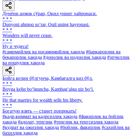
Дунёни аҳмоқ сўрар, Оқил унинг ҳайронаси.
* * *
Dunyoni ahmoq so‘rar, Oqil uning hayronasi.
* * *
Wonders will never cease.
* * *
Ну и чудеса!
#самимийлик ва носамимийлик ҳақида
#барқарорлик ва
беқарорлик ҳақида
#донолик ва нодонлик ҳақида
#эпчиллик
ва ношудлик ҳақида
Бойга келин бўлгунча, Камбағалга қиз бўл.
* * *
Boyga kelin bo‘lguncha, Kambag‘alga qiz bo‘l.
* * *
Не that marries for wealth sells his liberty.
* * *
Богатую взять — станет попрекать!
#қадр-қиммат ва қадрсизлик ҳақида
#фақирлик ва бойлик
ҳақида
#адолат, тенглик
#тенглик ва тенгсизлик ҳақида
#қудрат ва ожизлик ҳақида
#бойлик, фақирлик
#сахийлик ва
бахиллик ҳақида