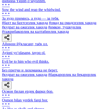
quduqqa Yiqilib o‘layozdim.
* * *
Sow the wind and reap the whirlwind.
* * *
За худо примись, а худо — за тебя.
#бахт ва бахтсизлик ҳақида
#омад ва омадсизлик ҳақида
#қудрат ва ожизлик ҳақида
#имкон, тушкунлик
#тажрибакорлик ва калтабинлик ҳақида
Айиқни йўқласанг, таёқ ол.
* * *
Ayiqni yo‘qlasang, tayoq ol.
* * *
Evil be to him who evil thinks.
* * *
Без притчи и лихоманка не берет.
#қудрат ва ожизлик ҳақида
#барқарорлик ва беқарорлик
ҳақида
Осмон билан ердек фарқи бор.
* * *
Osmon bilan yerdek farqi bor.
* * *
As like as chalk and cheese.