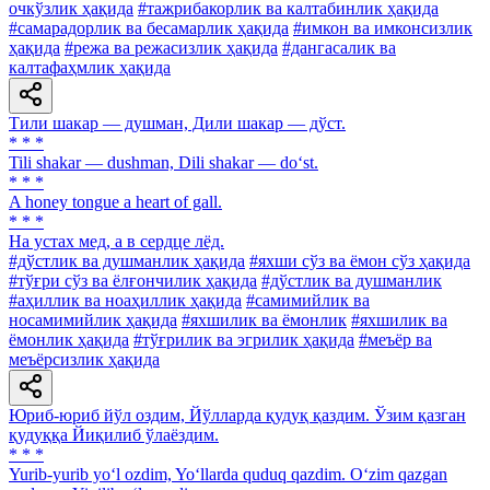
очкўзлик ҳақида
#тажрибакорлик ва калтабинлик ҳақида
#самарадорлик ва бесамарлик ҳақида
#имкон ва имконсизлик
ҳақида
#режа ва режасизлик ҳақида
#дангасалик ва
калтафаҳмлик ҳақида
Тили шакар — душман, Дили шакар — дўст.
* * *
Tili shakar — dushman, Dili shakar — do‘st.
* * *
A honey tongue a heart of gall.
* * *
На устах мед, а в сердце лёд.
#дўстлик ва душманлик ҳақида
#яхши сўз ва ёмон сўз ҳақида
#тўғри сўз ва ёлғончилик ҳақида
#дўстлик ва душманлик
#аҳиллик ва ноаҳиллик ҳақида
#самимийлик ва
носамимийлик ҳақида
#яхшилик ва ёмонлик
#яхшилик ва
ёмонлик ҳақида
#тўғрилик ва эгрилик ҳақида
#меъёр ва
меъёрсизлик ҳақида
Юриб-юриб йўл оздим, Йўлларда қудуқ қаздим. Ўзим қазган
қудуққа Йиқилиб ўлаёздим.
* * *
Yurib-yurib yo‘l ozdim, Yo‘llarda quduq qazdim. O‘zim qazgan