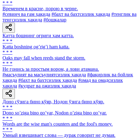
* * *
Временем в красне, порою в черне.
#севинч ва ғам ҳақида
#бахт ва бахтсизлик ҳақида
#тенглик ва
тенгсизлик ҳақида
#бошқалар
Катта бошнинг оғриғи ҳам катта.
* * *
Katta boshning ogʼrigʼi ham katta.
* * *
Oaks may fall when reeds stand the storm.
* * *
He гонись за простым вором, а лови атамана.
#масъулият ва масъулиятсизлик ҳақида
#фақирлик ва бойлик
ҳақида
#бахт ва бахтсизлик ҳақида
#омад ва омадсизлик
ҳақида
#қудрат ва ожизлик ҳақида
Доно сўзига бино қўяр, Нодон ўзига бино қўяр.
* * *
Dono soʼziga bino qoʼyar, Nodon oʼziga bino qoʼyar.
* * *
Words are the wise man's counters and the fool's money.
* * *
Умный взвешивает слова — дурак говорит не думая.