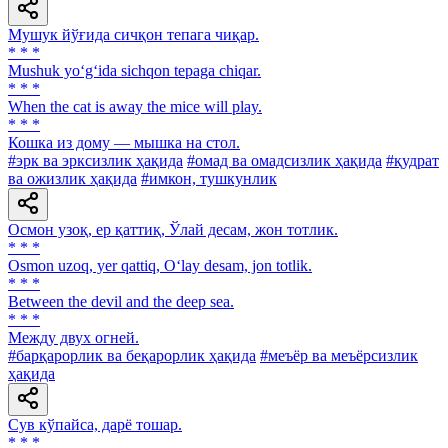
Мушук йўғида сичқон тепага чиқар.
* * *
Mushuk yo‘g‘ida sichqon tepaga chiqar.
* * *
When the cat is away the mice will play.
* * *
Кошка из дому — мышка на стол.
#эрк ва эрксизлик ҳақида
#омад ва омадсизлик ҳақида
#қудрат
ва ожизлик ҳақида
#имкон, тушкунлик
Осмон узоқ, ер қаттиқ, Ўлай десам, жон тотлик.
* * *
Osmon uzoq, yer qattiq, O‘lay desam, jon totlik.
* * *
Between the devil and the deep sea.
* * *
Между двух огней.
#барқарорлик ва беқарорлик ҳақида
#меъёр ва меъёрсизлик
ҳақида
Сув кўпайса, дарё тошар.
* * *