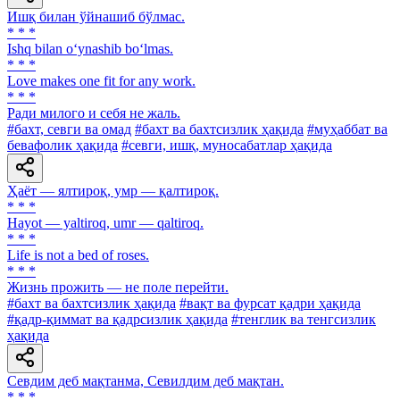
Ишқ билан ўйнашиб бўлмас.
* * *
Ishq bilan o‘ynashib bo‘lmas.
* * *
Love makes one fit for any work.
* * *
Ради милого и себя не жаль.
#бахт, севги ва омад
#бахт ва бахтсизлик ҳақида
#муҳаббат ва
бевафолик ҳақида
#севги, ишқ, муносабатлар ҳақида
Ҳаёт — ялтироқ, умр — қалтироқ.
* * *
Hayot — yaltiroq, umr — qaltiroq.
* * *
Life is not a bed of roses.
* * *
Жизнь прожить — не поле перейти.
#бахт ва бахтсизлик ҳақида
#вақт ва фурсат қадри ҳақида
#қадр-қиммат ва қадрсизлик ҳақида
#тенглик ва тенгсизлик
ҳақида
Севдим деб мақтанма, Севилдим деб мақтан.
* * *