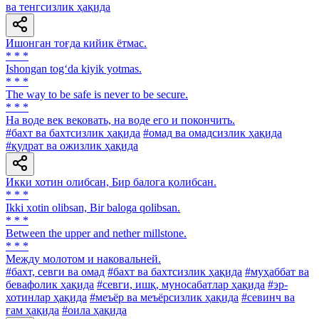
ва тенгсизлик ҳақида
Ишонган тоғда кийик ётмас.
* * *
Ishongan tog‘da kiyik yotmas.
* * *
The way to be safe is never to be secure.
* * *
Ha воде век вековать, на воде его и покончить.
#бахт ва бахтсизлик ҳақида
#омад ва омадсизлик ҳақида
#қудрат ва ожизлик ҳақида
Икки хотин олибсан, Бир балога қолибсан.
* * *
Ikki xotin olibsan, Bir baloga qolibsan.
* * *
Between the upper and nether millstone.
* * *
Между молотом и наковальней.
#бахт, севги ва омад
#бахт ва бахтсизлик ҳақида
#муҳаббат ва
бевафолик ҳақида
#севги, ишқ, муносабатлар ҳақида
#эр-
хотинлар ҳақида
#меъёр ва меъёрсизлик ҳақида
#севинч ва
ғам ҳақида
#оила ҳақида