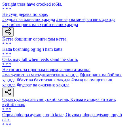
Straight trees have crooked ro6fs.
* * *
He суди дерева по коре.
#қудрат ва ожизлик ҳақида
#меъёр ва меъёрсизлик ҳақида
#эҳтиёткорлик ва эҳтиётсизлик ҳақида
Катта бошнинг оғриғи ҳам катта.
* * *
Katta boshning ogʼrigʼi ham katta.
* * *
Oaks may fall when reeds stand the storm.
* * *
He гонись за простым вором, а лови атамана.
#масъулият ва масъулиятсизлик ҳақида
#фақирлик ва бойлик
ҳақида
#бахт ва бахтсизлик ҳақида
#омад ва омадсизлик
ҳақида
#қудрат ва ожизлик ҳақида
Оқма қулоққа айтсанг, оқиб кетар, Қуйма қулоққа айтсанг,
қуйиб олар.
* * *
Oqma quloqqa aytsang, oqib ketar, Quyma quloqqa aytsang, quyib
olar.
* * *