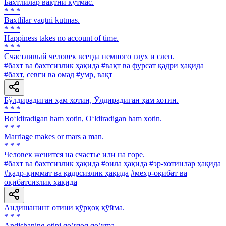
Бахтлилар вақтни кутмас.
* * *
Baxtlilar vaqtni kutmas.
* * *
Happiness takes no account of time.
* * *
Счастливый человек всегда немного глух и слеп.
#бахт ва бахтсизлик ҳақида
#вақт ва фурсат қадри ҳақида
#бахт, севги ва омад
#умр, вақт
Бўлдирадиган ҳам хотин, Ўлдирадиган ҳам хотин.
* * *
Bo‘ldiradigan ham xotin, O‘ldiradigan ham xotin.
* * *
Marriage makes or mars a man.
* * *
Человек женится на счастье или на горе.
#бахт ва бахтсизлик ҳақида
#оила ҳақида
#эр-хотинлар ҳақида
#қадр-қиммат ва қадрсизлик ҳақида
#меҳр-оқибат ва
оқибатсизлик ҳақида
Андишанинг отини қўрқоқ қўйма.
* * *
Аndishaning otini qoʼrqoq qoʼyma.