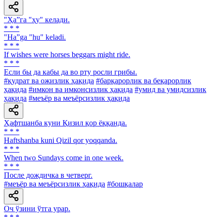
"Ҳа”га "ҳу" келади.
* * *
"Ha”ga "hu" keladi.
* * *
If wishes were horses beggars might ride.
* * *
Если бы да кабы да во рту росли грибы.
#қудрат ва ожизлик ҳақида
#барқарорлик ва беқарорлик
ҳақида
#имкон ва имконсизлик ҳақида
#умид ва умидсизлик
ҳақида
#меъёр ва меъёрсизлик ҳақида
Ҳафтшанба куни Қизил қор ёққанда.
* * *
Haftshanba kuni Qizil qor yoqqanda.
* * *
When two Sundays come in one week.
* * *
После дождичка в четверг.
#меъёр ва меъёрсизлик ҳақида
#бошқалар
Оч ўзини ўтга урар.