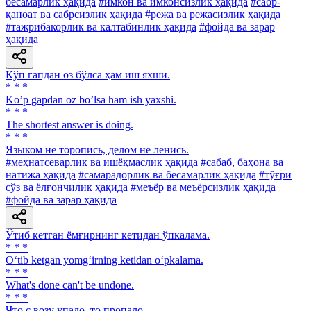
бесамарлик ҳақида
#имкон ва имконсизлик ҳақида
#сабр-
қаноат ва сабрсизлик ҳақида
#режа ва режасизлик ҳақида
#тажрибакорлик ва калтабинлик ҳақида
#фойда ва зарар
ҳақида
Кўп гапдан оз бўлса ҳам иш яхши.
* * *
Koʼp gapdan oz boʼlsa ham ish yaxshi.
* * *
The shortest answer is doing.
* * *
Языком не торопись, делом не ленись.
#меҳнатсеварлик ва ишёқмаслик ҳақида
#сабаб, баҳона ва
натижа ҳақида
#самарадорлик ва бесамарлик ҳақида
#тўғри
сўз ва ёлғончилик ҳақида
#меъёр ва меъёрсизлик ҳақида
#фойда ва зарар ҳақида
Ўтиб кетган ёмғирнинг кетидан ўпкалама.
* * *
O‘tib ketgan yomg‘irning ketidan o‘pkalama.
* * *
What's done can't be undone.
* * *
Что с возу упало, то пропало.