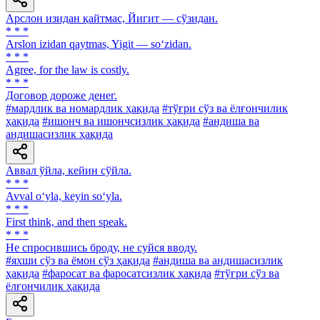
Арслон изидан қайтмас, Йигит — сўзидан.
* * *
Arslon izidan qaytmas, Yigit — so‘zidan.
* * *
Agree, for the law is costly.
* * *
Договор дороже денег.
#мардлик ва номардлик ҳақида
#тўғри сўз ва ёлғончилик
ҳақида
#ишонч ва ишончсизлик ҳақида
#андиша ва
андишасизлик ҳақида
Аввал ўйла, кейин сўйла.
* * *
Avval o‘yla, keyin so‘yla.
* * *
First think, and then speak.
* * *
He спросившись броду, не суйся вводу.
#яхши сўз ва ёмон сўз ҳақида
#андиша ва андишасизлик
ҳақида
#фаросат ва фаросатсизлик ҳақида
#тўғри сўз ва
ёлғончилик ҳақида