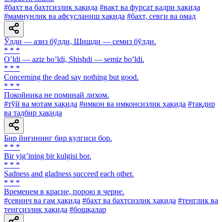
#бахт ва бахтсизлик ҳақида
#вақт ва фурсат қадри ҳақида
#мамнунлик ва афсусланиш ҳақида
#бахт, севги ва омад
Ўлди — азиз бўлди, Шишди — семиз бўлди.
* * *
Oʼldi — aziz boʼldi, Shishdi — semiz boʼldi.
* * *
Concerning the dead say nothing but good.
* * *
Покойника не поминай лихом.
#тўй ва мотам ҳақида
#имкон ва имконсизлик ҳақида
#тақдир
ва тадбир ҳақида
Бир йиғининг бир кулгиси бор.
* * *
Bir yigʼining bir kulgisi bor.
* * *
Sadness and gladness succeed each other.
* * *
Временем в красне, порою в черне.
#севинч ва ғам ҳақида
#бахт ва бахтсизлик ҳақида
#тенглик ва
тенгсизлик ҳақида
#бошқалар