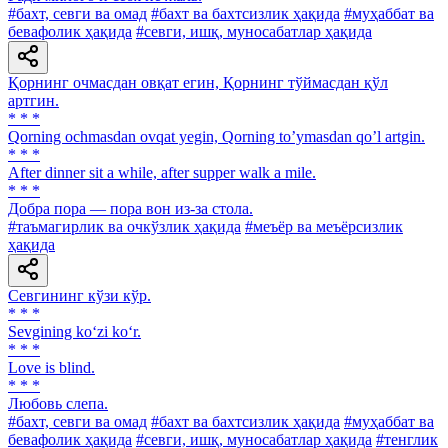
#бахт, севги ва омад
#бахт ва бахтсизлик ҳақида
#муҳаббат ва
бевафолик ҳақида
#севги, ишқ, муносабатлар ҳақида
Қорнинг очмасдан овқат егин, Қорнинг тўймасдан қўл
артгин.
* * *
Qorning ochmasdan ovqat yegin, Qorning toʼymasdan qoʼl artgin.
* * *
After dinner sit a while, after supper walk a mile.
* * *
Добра пора — пора вон из-за стола.
#таъмагирлик ва очкўзлик ҳақида
#меъёр ва меъёрсизлик
ҳақида
Севгининг кўзи кўр.
* * *
Sevgining ko‘zi ko‘r.
* * *
Love is blind.
* * *
Любовь слепа.
#бахт, севги ва омад
#бахт ва бахтсизлик ҳақида
#муҳаббат ва
бевафолик ҳақида
#севги, ишқ, муносабатлар ҳақида
#тенглик