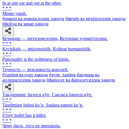
In at one ear and out at the other.
* * *
Мимо ушей.
#имкон ва имконсизлик ҳақида
#меъёр ва меъёрсизлик ҳақида
#фойда ва зарар ҳақида
Кечикиш — интизомсизлик, Келтирар ҳурматсизлик.
* * *
Kechikish — intizomsizlik, Keltirar hurmatsizlik.
* * *
Punctuality is the politeness of kings.
* * *
Точность — вежливость королей.
#тарбия ва одат ҳақида
#хулқ, тарбия
#андиша ва
андишасизлик ҳақида
#фаросат ва фаросатсизлик ҳақида
Тақдирнинг балоси кўп, Сақласа паноси кўп.
* * *
Taqdirning balosi koʼp, Saqlasa panosi koʼp.
* * *
Every bullet has it billet.
* * *
Чему быть, того не миновать.