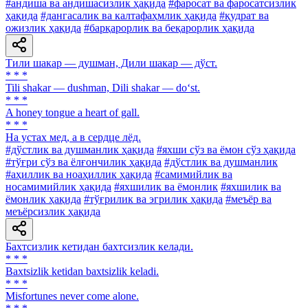
#андиша ва андишасизлик ҳақида
#фаросат ва фаросатсизлик
ҳақида
#дангасалик ва калтафаҳмлик ҳақида
#қудрат ва
ожизлик ҳақида
#барқарорлик ва беқарорлик ҳақида
Тили шакар — душман, Дили шакар — дўст.
* * *
Tili shakar — dushman, Dili shakar — do‘st.
* * *
A honey tongue a heart of gall.
* * *
На устах мед, а в сердце лёд.
#дўстлик ва душманлик ҳақида
#яхши сўз ва ёмон сўз ҳақида
#тўғри сўз ва ёлғончилик ҳақида
#дўстлик ва душманлик
#аҳиллик ва ноаҳиллик ҳақида
#самимийлик ва
носамимийлик ҳақида
#яхшилик ва ёмонлик
#яхшилик ва
ёмонлик ҳақида
#тўғрилик ва эгрилик ҳақида
#меъёр ва
меъёрсизлик ҳақида
Бахтсизлик кетидан бахтсизлик келади.
* * *
Baxtsizlik ketidan baxtsizlik keladi.
* * *
Misfortunes never come alone.