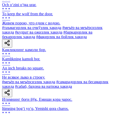
* * *
Och o‘zini o‘tga urar.
* * *
To keep the wolf from the door.
* * *
Живем порою, что едим с водою.
#таъмагирлик ва очкўзлик ҳақида
#меъёр ва меъёрсизлик
ҳақида
#қудрат ва ожизлик ҳақида
#барқарорлик ва
беқарорлик ҳақида
#фақирлик ва бойлик ҳақида
Камликнинг камоли бор.
* * *
Kamlikning kamoli bor.
* * *
An inch breaks no square.
* * *
He всякое лыко в строку.
#меъёр ва меъёрсизлик ҳақида
#самарадорлик ва бесамарлик
ҳақида
#сабаб, баҳона ва натижа ҳақида
Итимнинг боғи йўқ, Емиши қора чарос.
* * *
Itimning bog‘i yo‘q, Yemishi qora charos.
* * *