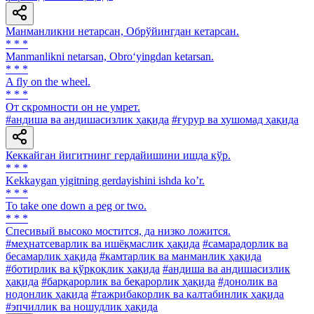
Манманликни нетарсан, Обрўйингдан кетарсан.
* * *
Manmanlikni netarsan, Obro‘yingdan ketarsan.
* * *
A fly on the wheel.
* * *
От скромности он не умрет.
#андиша ва андишасизлик ҳақида
#ғурур ва хушомад ҳақида
Кеккайган йигитнинг гердайишини ишда кўр.
* * *
Kekkaygan yigitning gerdayishini ishda koʼr.
* * *
To take one down a peg or two.
* * *
Спесивый высоко мостится, да низко ложится.
#меҳнатсеварлик ва ишёқмаслик ҳақида
#самарадорлик ва
бесамарлик ҳақида
#камтарлик ва манманлик ҳақида
#ботирлик ва қўрқоқлик ҳақида
#андиша ва андишасизлик
ҳақида
#барқарорлик ва беқарорлик ҳақида
#донолик ва
нодонлик ҳақида
#тажрибакорлик ва калтабинлик ҳақида
#эпчиллик ва ношудлик ҳақида