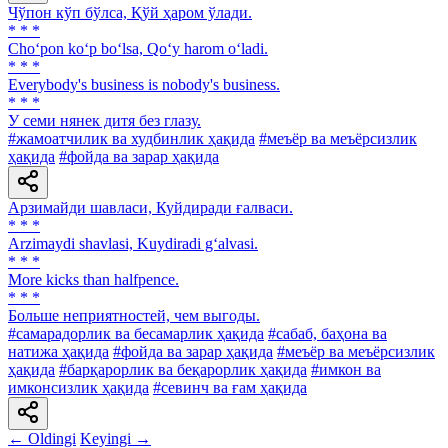
Чўпон кўп бўлса, Қўй ҳаром ўлади.
* * *
Cho‘pon ko‘p bo‘lsa, Qo‘y harom o‘ladi.
* * *
Everybody's business is nobody's business.
* * *
У семи нянек дитя без глазу.
#жамоатчилик ва худбинлик ҳақида
#меъёр ва меъёрсизлик
ҳақида
#фойда ва зарар ҳақида
Арзимайди шавласи, Куйдиради ғалваси.
* * *
Arzimaydi shavlasi, Kuydiradi g‘alvasi.
* * *
More kicks than halfpence.
* * *
Больше неприятностей, чем выгоды.
#самарадорлик ва бесамарлик ҳақида
#сабаб, баҳона ва
натижа ҳақида
#фойда ва зарар ҳақида
#меъёр ва меъёрсизлик
ҳақида
#барқарорлик ва беқарорлик ҳақида
#имкон ва
имконсизлик ҳақида
#севинч ва ғам ҳақида
← Oldingi
Keyingi →