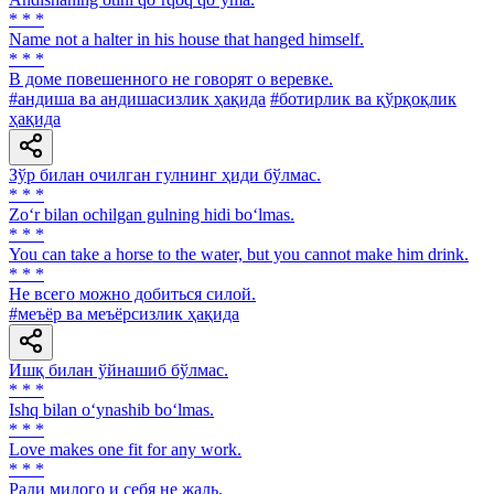
* * *
Name not a halter in his house that hanged himself.
* * *
В доме повешенного не говорят о веревке.
#андиша ва андишасизлик ҳақида
#ботирлик ва қўрқоқлик
ҳақида
Зўр билан очилган гулнинг ҳиди бўлмас.
* * *
Zo‘r bilan ochilgan gulning hidi bo‘lmas.
* * *
You can take a horse to the water, but you cannot make him drink.
* * *
He всего можно добиться силой.
#меъёр ва меъёрсизлик ҳақида
Ишқ билан ўйнашиб бўлмас.
* * *
Ishq bilan o‘ynashib bo‘lmas.
* * *
Love makes one fit for any work.
* * *
Ради милого и себя не жаль.