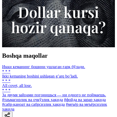
Boshqa maqollar
Икки кеманинг бошини ушлаган ғарқ бўлади.
* * *
Ikki kemaning boshini ushlagan gʼarq boʼladi.
* * *
All covet, all lose.
* * *
За двумя зайцами погонишься — ни одного не поймаешь.
#таъмагирлик ва очкўзлик ҳақида
#фойда ва зарар ҳақида
#сабр-қаноат ва сабрсизлик ҳақида
#меъёр ва меъёрсизлик
ҳақида