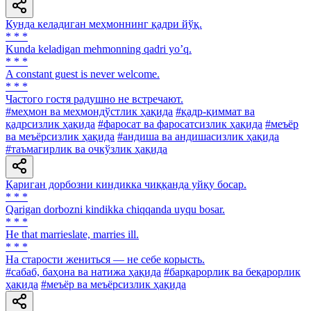
Кунда келадиган меҳмоннинг қадри йўқ.
* * *
Kunda keladigan mehmonning qadri yoʼq.
* * *
A constant guest is never welcome.
* * *
Частого гостя радушно не встречают.
#меҳмон ва меҳмондўстлик ҳақида
#қадр-қиммат ва
қадрсизлик ҳақида
#фаросат ва фаросатсизлик ҳақида
#меъёр
ва меъёрсизлик ҳақида
#андиша ва андишасизлик ҳақида
#таъмагирлик ва очкўзлик ҳақида
Қариган дорбозни киндикка чиққанда уйқу босар.
* * *
Qarigan dorbozni kindikka chiqqanda uyqu bosar.
* * *
He that marrieslate, marries ill.
* * *
Ha старости жениться — не себе корысть.
#сабаб, баҳона ва натижа ҳақида
#барқарорлик ва беқарорлик
ҳақида
#меъёр ва меъёрсизлик ҳақида