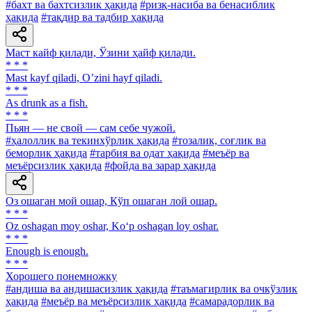
#бахт ва бахтсизлик ҳақида
#ризқ-насиба ва бенасиблик
ҳақида
#тақдир ва тадбир ҳақида
Маст кайф қилади, Ўзини ҳайф қилади.
* * *
Mast kayf qiladi, Oʼzini hayf qiladi.
* * *
As drunk as a fish.
* * *
Пьян — не свой — сам себе чужой.
#ҳалоллик ва текинхўрлик ҳақида
#тозалик, соғлик ва
беморлик ҳақида
#тарбия ва одат ҳақида
#меъёр ва
меъёрсизлик ҳақида
#фойда ва зарар ҳақида
Оз ошаган мой ошар, Кўп ошаган лой ошар.
* * *
Oz oshagan moy oshar, Ko‘p oshagan loy oshar.
* * *
Enough is enough.
* * *
Хорошего понемножку
#андиша ва андишасизлик ҳақида
#таъмагирлик ва очкўзлик
ҳақида
#меъёр ва меъёрсизлик ҳақида
#самарадорлик ва