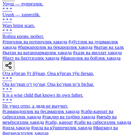
Уруш — хунрезлик.
* * *
Urush — xunrezlik.
* * *
Wars bring scars.
* * *
Война кровь любит.
#тинчлик ва нотинчлик ҳақида
#дўстлик ва душманлик
ҳақида
#барқарорлик ва беқарорлик ҳақида
#ватан ва халқ
#ватан ва ватанпарварлик ҳақида
#халқ ва миллат ҳақида
#бахт ва бахтсизлик ҳақида
#фақирлик ва бойлик ҳақида
Ота кўрган ўт йўнар, Она кўрган тўн бичар.
* * *
Ota ko‘rgan o‘t yo‘nar, Ona ko‘rgan to‘n bichar.
* * *
It is a wise child that knows its own father.
* * *
He учил отец, а дядя не выучит.
#самарадорлик ва бесамарлик ҳақида
#сабр-қаноат ва
сабрсизлик ҳақида
#тақдир ва тадбир ҳақида
#меъёр ва
меъёрсизлик ҳақида
#сабр, қаноат
#сабр ва сабрсизлик ҳақида
#оила ҳақида
#оила ва қўшничилик ҳақида
#фарзанд ва
фарзандсизлик ҳақида