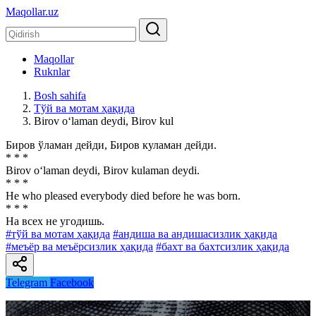
Maqollar.uz
Maqollar
Ruknlar
Bosh sahifa
Тўй ва мотам ҳақида
Birov o‘laman deydi, Birov kul
Биров ўламан дейди, Биров куламан дейди.
* * *
Birov o‘laman deydi, Birov kulaman deydi.
* * *
He who pleased everybody died before he was born.
* * *
На всех не угодишь.
#тўй ва мотам ҳақида
#андиша ва андишасизлик ҳақида
#меъёр ва меъёрсизлик ҳақида
#бахт ва бахтсизлик ҳақида
Telegram
Facebook