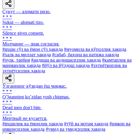
Сукут — аломати ризо.
* * *
Sukut — alomati rizo.
* * *
Silence gives consent.
* * *
Молчание — знак согласия.
#яхши сўз ва ёмон сўз ҳақида
#муомила ва қўполлик ҳақида
#халқ ва миллат ҳақида
#сабаб, баҳона ва натижа ҳақида
#хулқ, тарбия
#андиша ва андишасизлик ҳақида
#камтарлик ва
манманлик ҳақида
#йўл ва йўлдош ҳақида
#эҳтиёткорлик ва
эҳтиётсизлик ҳақида
Ўлганнинг кўзидан ёш чиқмас.
* * *
Oʼlganning koʼzidan yosh chiqmas.
* * *
Dead men don't bite.
* * *
Мертвый не кусается.
#яхшилик ва ёмонлик ҳақида
#тўй ва мотам ҳақида
#имкон ва
имконсизлик ҳақида
#умид ва умидсизлик ҳақида