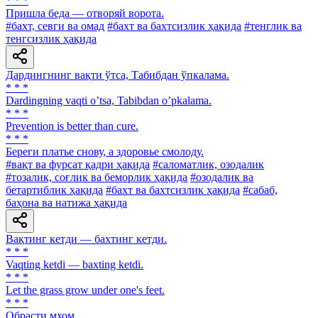
* * *
Пришла беда — отворяй ворота.
#бахт, севги ва омад
#бахт ва бахтсизлик ҳақида
#тенглик ва
тенгсизлик ҳақида
Дардингнинг вақти ўтса, Табибдан ўпкалама.
* * *
Dardingning vaqti oʼtsa, Tabibdan oʼpkalama.
* * *
Prevention is better than cure.
* * *
Береги платье снову, а здоровье смолоду.
#вақт ва фурсат қадри ҳақида
#саломатлик, озодалик
#тозалик, соғлик ва беморлик ҳақида
#озодалик ва
бетартиблик ҳақида
#бахт ва бахтсизлик ҳақида
#сабаб,
баҳона ва натижа ҳақида
Вақтинг кетди — бахтинг кетди.
* * *
Vaqting ketdi — baxting ketdi.
* * *
Let the grass grow under one's feet.
* * *
Обрасти мхом.