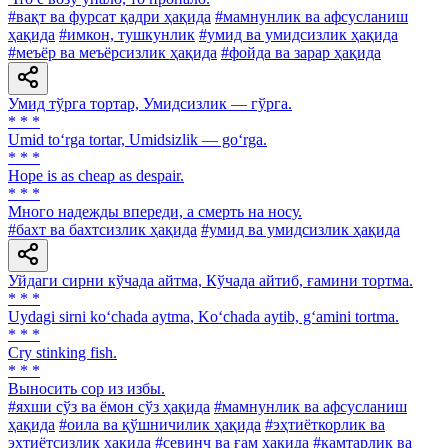
#вақт ва фурсат қадри ҳақида
#мамнунлик ва афсусланиш
ҳақида
#имкон, тушкунлик
#умид ва умидсизлик ҳақида
#меъёр ва меъёрсизлик ҳақида
#фойда ва зарар ҳақида
Умид тўрга тортар, Умидсизлик — гўрга.
* * *
Umid to‘rga tortar, Umidsizlik — go‘rga.
* * *
Hope is as cheap as despair.
* * *
Много надежды впереди, а смерть на носу.
#бахт ва бахтсизлик ҳақида
#умид ва умидсизлик ҳақида
Уйдаги сирни кўчада айтма, Кўчада айтиб, ғамини тортма.
* * *
Uydagi sirni ko‘chada aytma, Ko‘chada aytib, g‘amini tortma.
* * *
Cry stinking fish.
* * *
Выносить cop из избы.
#яхши сўз ва ёмон сўз ҳақида
#мамнунлик ва афсусланиш
ҳақида
#оила ва қўшничилик ҳақида
#эҳтиёткорлик ва
эҳтиётсизлик ҳақида
#севинч ва ғам ҳақида
#камтарлик ва