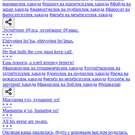
манманлик ҳақида
#ишонч ва ишончсизлик ҳақида
#фойда ва
зарар ҳақида
#жамоатчилик ва худбинлик ҳақида
#фаросат ва
фаросатсизлик ҳақида
#меъёр ва меъёрсизлик ҳақида
Эҳтиётинг бўлса, эҳтиёжинг бўлмас.
* * *
Ehtiyoting bo‘lsa, ehtiyojing bo‘lmas.
* * *
He that bulls the cow must keep calf.
* * *
Ешь пороги, а хлеб вперед береги!
#фаровонлик ва етишмовчилик ҳақида
#эҳтиёткорлик ва
эҳтиётсизлик ҳақида
#донолик ва нодонлик ҳақида
#режа ва
режасизлик ҳақида
#меъёр ва меъёрсизлик ҳақида
#эҳтиёж ва
зарурият ҳақида
#фақирлик ва бойлик ҳақида
#бошқалар
Мақтанма ғоз, ҳунаринг оз!
* * *
Maqtanma gʼoz, hunaring oz!
* * *
All his geese are swans.
* * *
Овсяная каша хвалилась, будто с коровьим маслом родилась.