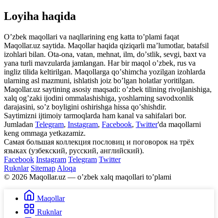
Loyiha haqida
Oʼzbek maqollari va naqllarining eng katta toʼplami faqat
Maqollar.uz saytida. Maqollar haqida qiziqarli maʼlumotlar, batafsil
izohlari bilan. Ota-ona, vatan, mehnat, ilm, doʼstlik, sevgi, baxt va
yana turli mavzularda jamlangan. Har bir maqol oʼzbek, rus va
ingliz tilida keltirilgan. Maqollarga qoʼshimcha yozilgan izohlarda
ularning asl mazmuni, ishlatish joiz boʼlgan holatlar yoritilgan.
Maqollar.uz saytining asosiy maqsadi: oʼzbek tilining rivojlanishiga,
xalq ogʼzaki ijodini ommalashishiga, yoshlarning savodxonlik
darajasini, soʼz boyligini oshirishga hissa qoʼshishdir.
Saytimizni ijtimoiy tarmoqlarda ham kanal va sahifalari bor.
Jumladan
Telegram
,
Instagram
,
Facebook
,
Twitter
'da maqollarni
keng ommaga yetkazamiz.
Самая большая коллекция пословиц и поговорок на трёх
языках (узбекский, русский, английский).
Facebook
Instagram
Telegram
Twitter
Ruknlar
Sitemap
Aloqa
© 2026 Maqollar.uz — oʼzbek xalq maqollari toʼplami
Maqollar
Ruknlar