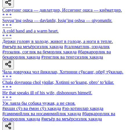
Совуғинг ошса — давлатдир, Иссиғинг ошса — қиёматдир.
* * *
Sovugʼing oshsa — davlatdir, Issigʼing oshsa — qiyomatdir.
* * *
A cold hand and a warm heart.
* * *
Держи голову в холоде, живот в голоде, а ноги в тепле.
#меъёр ва меъёрсизлик ҳақида
#саломатлик, озодалик
#тозалик, соғлик ва беморлик ҳақида
#барқарорлик ва
беқарорлик ҳақида
#тенглик ва тенгсизлик ҳақида
Чала довруққа чол йиқилар, Хотинни сўксанг, обрў тўкилар.
* * *
Chala dovruqqa chol yiqilar, Xotinni so‘ksang, obro‘ to‘kilar.
* * *
He that speaks ill of his wife, dishonours himself.
* * *
Уж лаяла бы собака чужая, а не своя.
#яхши сўз ва ёмон сўз ҳақида
#эр-хотинлар ҳақида
#самимийлик ва носамимийлик ҳақида
#барқарорлик ва
беқарорлик ҳақида
#меъёр ва меъёрсизлик ҳақида