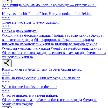
Ҳар яхшида бир “аммо” бор. Ҳар ёмонда — бир “лекин”.
* * *
Har yaxshida bir “ammo” bor. Har yomonda — bir “lekin”.
* * *
There are two sides to every question.
* * *
Палка о двух концах.
#яхшилик ва ёмонлик ҳақида
#фойда ва зарар ҳақида
#қудрат
ва ожизлик ҳақида
#барқарорлик ва беқарорлик ҳақида
#имкон ва имконсизлик ҳақида
#тақдир ва тадбир ҳақида
#умид ва умидсизлик ҳақида
#меъёр ва меъёрсизлик ҳақида
#бахт ва бахтсизлик ҳақида
#севинч ва ғам ҳақида
#тенглик ва
тенгсизлик ҳақида
Кумуш кимга қўнса, Олтин ўз оёғи билан келар.
* * *
Kumush kimga qoʼnsa, Oltin oʼz oyogʼi bilan kelar.
* * *
When fortune knocks open the door.
* * *
Счастье придет, и на печи найдет.
#бахт, севги ва омад
#бахт ва бахтсизлик ҳақида
#омад ва
омадсизлик ҳақида