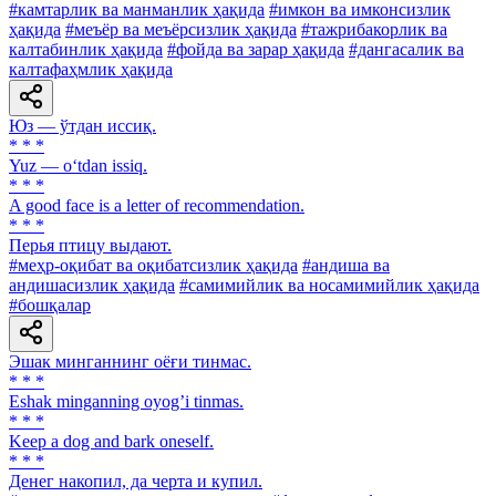
#камтарлик ва манманлик ҳақида
#имкон ва имконсизлик
ҳақида
#меъёр ва меъёрсизлик ҳақида
#тажрибакорлик ва
калтабинлик ҳақида
#фойда ва зарар ҳақида
#дангасалик ва
калтафаҳмлик ҳақида
Юз — ўтдан иссиқ.
* * *
Yuz — o‘tdan issiq.
* * *
A good face is a letter of recommendation.
* * *
Перья птицу выдают.
#меҳр-оқибат ва оқибатсизлик ҳақида
#андиша ва
андишасизлик ҳақида
#самимийлик ва носамимийлик ҳақида
#бошқалар
Эшак минганнинг оёғи тинмас.
* * *
Eshak minganning oyogʼi tinmas.
* * *
Keep a dog and bark oneself.
* * *
Денег накопил, да черта и купил.