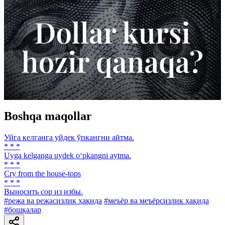
Boshqa maqollar
Уйга келганга уйдек ўпкангни айтма.
* * *
Uyga kelganga uydek o‘pkangni aytma.
* * *
Cry from the house-tops
* * *
Выносить cop из избы.
#режа ва режасизлик ҳақида
#меъёр ва меъёрсизлик ҳақида
#бошқалар