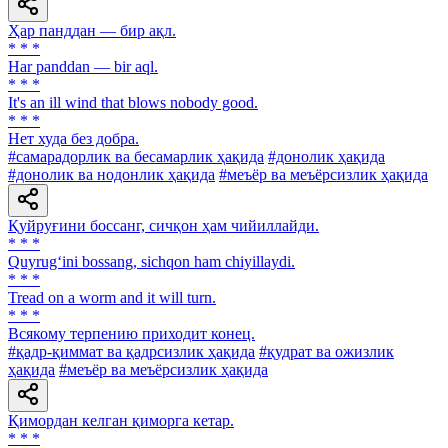
Ҳар панддан — бир ақл.
* * *
Har panddan — bir aql.
* * *
It's an ill wind that blows nobody good.
* * *
Нет худа без добра.
#самарадорлик ва бесамарлик ҳақида
#донолик ҳақида
#донолик ва нодонлик ҳақида
#меъёр ва меъёрсизлик ҳақида
Қуйруғини боссанг, сичқон ҳам чийиллайди.
* * *
Quyrug‘ini bossang, sichqon ham chiyillaydi.
* * *
Tread on a worm and it will turn.
* * *
Всякому терпению приходит конец.
#қадр-қиммат ва қадрсизлик ҳақида
#қудрат ва ожизлик
ҳақида
#меъёр ва меъёрсизлик ҳақида
Қимордан келган қиморга кетар.
* * *