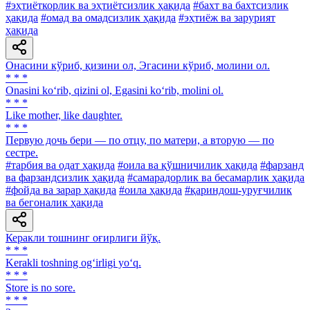
#эҳтиёткорлик ва эҳтиётсизлик ҳақида
#бахт ва бахтсизлик
ҳақида
#омад ва омадсизлик ҳақида
#эҳтиёж ва зарурият
ҳақида
Онасини кўриб, қизини ол, Эгасини кўриб, молини ол.
* * *
Onasini ko‘rib, qizini ol, Egasini ko‘rib, molini ol.
* * *
Like mother, like daughter.
* * *
Первую дочь бери — по отцу, по матери, а вторую — по
сестре.
#тарбия ва одат ҳақида
#оила ва қўшничилик ҳақида
#фарзанд
ва фарзандсизлик ҳақида
#самарадорлик ва бесамарлик ҳақида
#фойда ва зарар ҳақида
#оила ҳақида
#қариндош-уруғчилик
ва бегоналик ҳақида
Керакли тошнинг оғирлиги йўқ.
* * *
Kerakli toshning og‘irligi yo‘q.
* * *
Store is no sore.
* * *