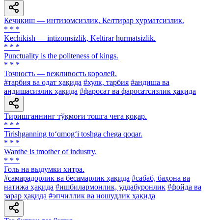
Кечикиш — интизомсизлик, Келтирар ҳурматсизлик.
* * *
Kechikish — intizomsizlik, Keltirar hurmatsizlik.
* * *
Punctuality is the politeness of kings.
* * *
Точность — вежливость королей.
#тарбия ва одат ҳақида
#хулқ, тарбия
#андиша ва
андишасизлик ҳақида
#фаросат ва фаросатсизлик ҳақида
Тиришганнинг тўқмоғи тошга чега қоқар.
* * *
Tirishganning to‘qmog‘i toshga chega qoqar.
* * *
Wanthe is tmother of industry.
* * *
Голь на выдумки хитра.
#самарадорлик ва бесамарлик ҳақида
#сабаб, баҳона ва
натижа ҳақида
#ишбилармонлик, уддабуронлик
#фойда ва
зарар ҳақида
#эпчиллик ва ношудлик ҳақида