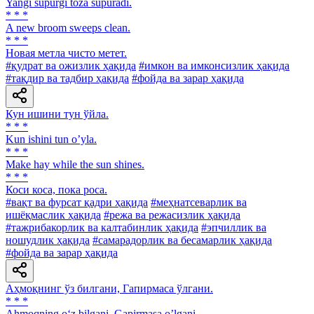
Yangi supurgi toza supuradi.
* * *
A new broom sweeps clean.
* * *
Новая метла чисто метет.
#қудрат ва ожизлик ҳақида
#имкон ва имконсизлик ҳақида
#тақдир ва тадбир ҳақида
#фойда ва зарар ҳақида
Кун ишини тун ўйла.
* * *
Kun ishini tun oʼyla.
* * *
Make hay while the sun shines.
* * *
Коси коса, пока роса.
#вақт ва фурсат қадри ҳақида
#меҳнатсеварлик ва
ишёқмаслик ҳақида
#режа ва режасизлик ҳақида
#тажрибакорлик ва калтабинлик ҳақида
#эпчиллик ва
ношудлик ҳақида
#самарадорлик ва бесамарлик ҳақида
#фойда ва зарар ҳақида
Аҳмоқнинг ўз билгани, Гапирмаса ўлгани.
* * *
Ahmoqning o‘z bilgani, Gapirmasa o’lgani.