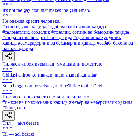
* * *
It's not the gay coat that makes the gentleman.
* * *
He одежда красит человека.
#эл-юрт, ўлка ҳақида
#одоб ва одобсизлик ҳақида
#саломатлик, озодалик
#тозалик, соғлик ва беморлик ҳақида
#озодалик ва бетартиблик ҳақида
#гўзаллик ва хунуклик
ҳақида
#самарадорлик ва бесамарлик ҳақида
#сабаб, баҳона ва
натижа ҳақида
Чилласи чироқ кўрмаган, мум шамни камситар.
* * *
Chillasi chiroq ko‘rmagan, mum shamni kamsitar.
* * *
Set a beggar on horseback, and he'll ride to the Devil.
* * *
Посади свинью за стол, она и ноги на стол.
#имкон ва имконсизлик ҳақида
#меъёр ва меъёрсизлик ҳақида
#бошқалар
Тил — ақл безаги.
* * *
Til — aql bezagi.