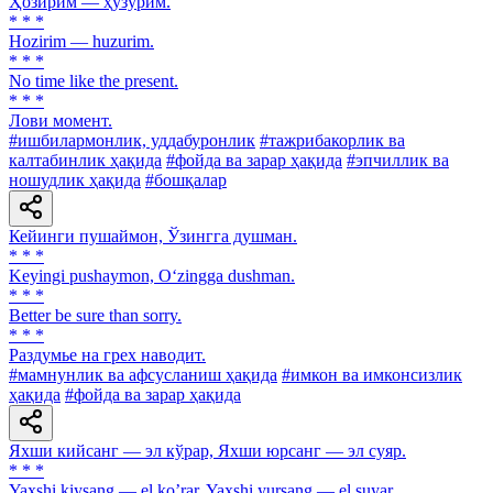
Ҳозирим — ҳузурим.
* * *
Hozirim — huzurim.
* * *
No time like the present.
* * *
Лови момент.
#ишбилармонлик, уддабуронлик
#тажрибакорлик ва
калтабинлик ҳақида
#фойда ва зарар ҳақида
#эпчиллик ва
ношудлик ҳақида
#бошқалар
Кейинги пушаймон, Ўзингга душман.
* * *
Keyingi pushaymon, O‘zingga dushman.
* * *
Better be sure than sorry.
* * *
Раздумье на грех наводит.
#мамнунлик ва афсусланиш ҳақида
#имкон ва имконсизлик
ҳақида
#фойда ва зарар ҳақида
Яхши кийсанг — эл кўрар, Яхши юрсанг — эл суяр.
* * *
Yaxshi kiysang — el koʼrar, Yaxshi yursang — el suyar.