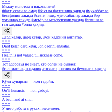
* * *
Между молотом и наковальней.
#бахт, севги ва омад
#бахт ва бахтсизлик ҳақида
#муҳаббат ва
бевафолик ҳақида
#севги, ишқ, муносабатлар ҳақида
#эр-
хотинлар ҳақида
#меъёр ва меъёрсизлик ҳақида
#севинч ва
ғам ҳақида
#оила ҳақида
Дард келар, дард кетар, Жон қадрини англатар.
* * *
Dard kelar, dard ketar, Jon qadrini anglatar.
* * *
Health is not valued till sickness come.
* * *
Тот здоровья не знает, кто болен не бывает.
#саломатлик, озодалик
#тозалик, соғлик ва беморлик ҳақида
Қўли ҳунарсиз — нон гадойи.
* * *
Qo‘li hunarsiz — non gadoyi.
* * *
A bad hand at smth.
* * *
У него работа в руках плесневеет.