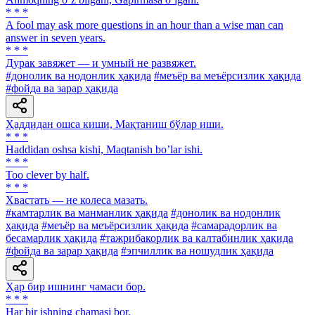
* * *
A fool may ask more questions in an hour than a wise man can
answer in seven years.
* * *
Дурак завяжет — и умный не развяжет.
#донолик ва нодонлик ҳақида
#меъёр ва меъёрсизлик ҳақида
#фойда ва зарар ҳақида
Ҳаддидан ошса киши, Мақтаниш бўлар иши.
* * *
Haddidan oshsa kishi, Maqtanish boʼlar ishi.
* * *
Too clever by half.
* * *
Хвастать — не колеса мазать.
#камтарлик ва манманлик ҳақида
#донолик ва нодонлик
ҳақида
#меъёр ва меъёрсизлик ҳақида
#самарадорлик ва
бесамарлик ҳақида
#тажрибакорлик ва калтабинлик ҳақида
#фойда ва зарар ҳақида
#эпчиллик ва ношудлик ҳақида
Ҳар бир ишнинг чамаси бор.
* * *
Har bir ishning chamasi bor.