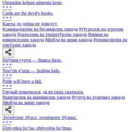
Qimordan kelgan qimorga ketar.
* * *
Cards are the devil's books.
* * *
Карты до добра не доведут.
#самарадорлик ва бесамарлик ҳақида
#тўғрилик ва эгрилик
ҳақида
#ҳалоллик ва текинхўрлик ҳақида
#имкон ва
имконсизлик ҳақида
#фойда ва зарар ҳақида
#таъмагирлик ва
очкўзлик ҳақида
Ноўрин ғурур — бошга бало.
* * *
Noo‘rin g‘urur — boshga balo.
* * *
Pride will have a fail.
* * *
Гордый покичился, да во прах скатился.
#камтарлик ва манманлик ҳақида
#ғурур ва хушомад ҳақида
#фойда ва зарар ҳақида
Эҳтиётинг бўлса, эҳтиёжинг бўлмас.
* * *
Ehtiyoting bo‘lsa, ehtiyojing bo‘lmas.