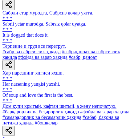
Сабрли етар муродга, Сабрсиз қолар уятга.
* * *
Sabrli yetar murodga, Sabrsiz qolar uyatga.
* * *
It is dogged that does it.
* * *
Терпение и труд все перетрут.
#сабр ва сабрсизлик ҳақида
#сабр-қаноат ва сабрсизлик
ҳақида
#фойда ва зарар ҳақида
#сабр, қаноат
Ҳар нарсанинг янгиси яхши.
* * *
Har narsaning yangisi yaxshi.
* * *
Of soup and love the first is the best.
* * *
Дом купи крытый, кафтан шитый, а жену непочатую.
#барқарорлик ва беқарорлик ҳақида
#фойда ва зарар ҳақида
#самарадорлик ва бесамарлик ҳақида
#сабаб, баҳона ва
натижа ҳақида
#бошқалар