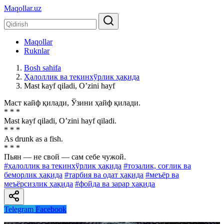
Maqollar.uz
Maqollar
Ruknlar
Bosh sahifa
Ҳалоллик ва текинхўрлик ҳақида
Mast kayf qiladi, Oʼzini hayf
Маст кайф қилади, Ўзини ҳайф қилади.
* * *
Mast kayf qiladi, Oʼzini hayf qiladi.
* * *
As drunk as a fish.
* * *
Пьян — не свой — сам себе чужой.
#ҳалоллик ва текинхўрлик ҳақида
#тозалик, соғлик ва
беморлик ҳақида
#тарбия ва одат ҳақида
#меъёр ва
меъёрсизлик ҳақида
#фойда ва зарар ҳақида
Telegram
Facebook