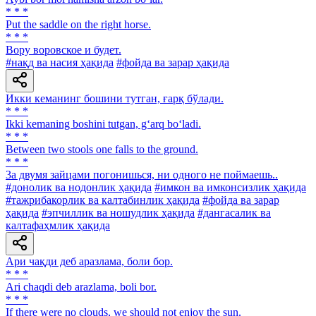
* * *
Put the saddle on the right horse.
* * *
Вору воровское и будет.
#нақд ва насия ҳақида
#фойда ва зарар ҳақида
Икки кеманинг бошини тутган, ғарқ бўлади.
* * *
Ikki kemaning boshini tutgan, g‘arq bo‘ladi.
* * *
Between two stools one falls to the ground.
* * *
3a двумя зайцами погонишься, ни одного не поймаешь..
#донолик ва нодонлик ҳақида
#имкон ва имконсизлик ҳақида
#тажрибакорлик ва калтабинлик ҳақида
#фойда ва зарар
ҳақида
#эпчиллик ва ношудлик ҳақида
#дангасалик ва
калтафаҳмлик ҳақида
Ари чақди деб аразлама, боли бор.
* * *
Аri chaqdi deb arazlama, boli bor.
* * *
If there were no clouds, we should not enjoy the sun.