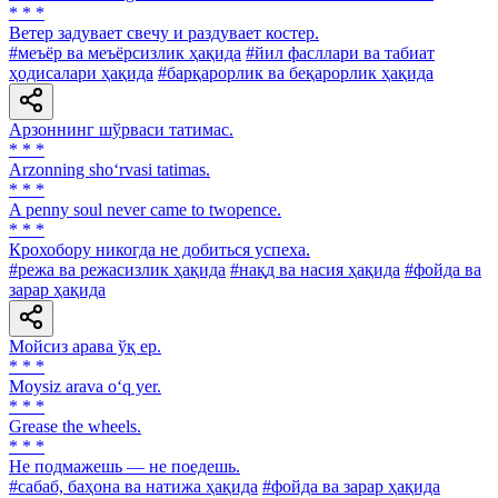
* * *
Ветер задувает свечу и раздувает костер.
#меъёр ва меъёрсизлик ҳақида
#йил фасллари ва табиат
ҳодисалари ҳақида
#барқарорлик ва беқарорлик ҳақида
Арзоннинг шўрваси татимас.
* * *
Arzonning sho‘rvasi tatimas.
* * *
A penny soul never came to twopence.
* * *
Крохобору никогда не добиться успеха.
#режа ва режасизлик ҳақида
#нақд ва насия ҳақида
#фойда ва
зарар ҳақида
Мойсиз арава ўқ ер.
* * *
Moysiz arava o‘q yer.
* * *
Grease the wheels.
* * *
He подмажешь — не поедешь.
#сабаб, баҳона ва натижа ҳақида
#фойда ва зарар ҳақида