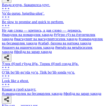
Ваъда қуруқ, бажарилса-улуғ.
* * *
Vaʼda quruq, bajarilsa-ulugʼ.
* * *
Be slow to promise and quick to perform.
* * *
He дав слова — крепись, а дав слово — держись.
#мардлик ва номардлик ҳақида
#тўғри сўз ва ёлғончилик
ҳақида
#масъулият ва масъулиятсизлик ҳақида
#самарадорлик
ва бесамарлик ҳақида
#сабаб, баҳона ва натижа ҳақида
#ишонч ва ишончсизлик ҳақида
#меъёр ва меъёрсизлик
ҳақида
#фойда ва зарар ҳақида
Ўлик бўлиб гўрда йўқ, Тирик бўлиб сонда йўқ.
* * *
O‘lik bo‘lib go‘rda yo‘q, Tirik bo‘lib sonda yo‘q.
* * *
Look like a ghost.
* * *
Краше в гроб кладут.
#самарадорлик ва бесамарлик ҳақида
#фойда ва зарар ҳақида
Кўп гап — эшакка юк.