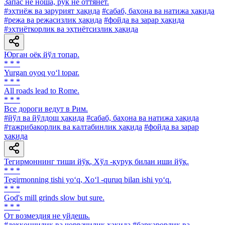
Запас не ноша, рук не оттянет.
#эҳтиёж ва зарурият ҳақида
#сабаб, баҳона ва натижа ҳақида
#режа ва режасизлик ҳақида
#фойда ва зарар ҳақида
#эҳтиёткорлик ва эҳтиётсизлик ҳақида
Юрган оёқ йўл топар.
* * *
Yurgan oyoq yo‘l topar.
* * *
All roads lead to Rome.
* * *
Все дороги ведут в Рим.
#йўл ва йўлдош ҳақида
#сабаб, баҳона ва натижа ҳақида
#тажрибакорлик ва калтабинлик ҳақида
#фойда ва зарар
ҳақида
Тегирмоннинг тиши йўқ, Хўл -қуруқ билан иши йўқ.
* * *
Tegirmonning tishi yo‘q, Xo‘l -quruq bilan ishi yo‘q.
* * *
God's mill grinds slow but sure.
* * *
От возмездия не уйдешь.
#деҳқончилик ва чорвачилик ҳақида
#барқарорлик ва