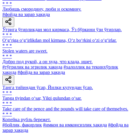
* * *
Любишь смородину, люби и оскомину.
#фойда ва зарар ҳақида
Ўғрига ўғирликдан мол кирмаса, Ўз бўркини ўзи ўғирлар.
* * *
O‘g‘riga o‘g‘irlikdan mol kirmasa, O‘z bo‘rkini o‘zi o‘g‘irlar.
* * *
Stolen waters are sweet.
* * *
Добро под рукой, а он худа, что клада, ищет.
#тўғрилик ва эгрилик ҳақида
#ҳалоллик ва текинхўрлик
ҳақида
#фойда ва зарар ҳақида
Танга тийиндан ўсар, Йилқи қулундан ўсар.
* * *
Tanga tiyindan o‘sar, Yilqi qulundan o‘sar.
* * *
Take care of the pence and the pounds will take care of themselves.
* * *
Копейка рубль бережет.
#бойлик, фақирлик
#имкон ва имконсизлик ҳақида
#фойда ва
зарар ҳақида