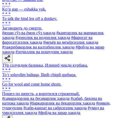
* * *
Koʼp gap — eshakka yuk.
* * *
To talk the hind leg off a donkey.
* * *
Заговорить до смерти.
#яхши сўз ва ёмон сўз ҳақида
#камтарлик ва манманлик
ҳақида
#донолик ва нодонлик ҳақида
#фаросат ва
фаросатсизлик ҳақида
#меъёр ва меъёрсизлик ҳақида
#тажрибакорлик ва калтабинлик ҳақида
#фойда ва зарар
ҳақида
#эпчиллик ва ношудлик ҳақида
Тўр солувдим балиққа, Илиниб чиқди қурбақа.
* * *
To‘r soluvdim baliqqa, Ilinib chiqdi qurbaqa.
* * *
Go for wool and come home shorn.
* * *
Пошел по шерсть, а воротился стриженый.
#самарадорлик ва бесамарлик ҳақида
#сабаб, баҳона ва
натижа ҳақида
#барқарорлик ва беқарорлик ҳақида
#имкон,
тушкунлик
#сабр-қаноат ва сабрсизлик ҳақида
#умид ва
умидсизлик ҳақида
#фойда ва зарар ҳақида