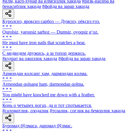
#илм, касб-ҳунар ва илмсизлик ҳақида
#ризқ-насиба ва
бенасиблик ҳақида
#фойда ва зарар ҳақида
Қуролсиз, яроқсиз сарбоз — Думсиз, оёқсиз ғоз.
* * *
Qurolsiz, yaroqsiz sarboz — Dumsiz, oyoqsiz g‘oz.
* * *
Не must have iron nails that scratches a bear.
* * *
С медведем дружись, а за топор держись.
#қудрат ва ожизлик ҳақида
#фойда ва зарар ҳақида
Армондан қолсанг ҳам, дармондан қолма.
* * *
Armondan qolsang ham, darmondan qolma.
* * *
You might have knocked me down with a feather.
* * *
Конь о четырех ногах, да и тот спотыкается.
#саломатлик, озодалик
#тозалик, соғлик ва беморлик ҳақида
Буромад бўлмаса, даромад бўлмас.
* * *