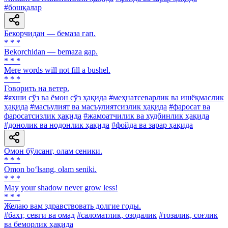
#бошқалар
Бекорчидан — бемаза гап.
* * *
Bekorchidan — bemaza gap.
* * *
Mere words will not fill a bushel.
* * *
Говорить на ветер.
#яхши сўз ва ёмон сўз ҳақида
#меҳнатсеварлик ва ишёқмаслик
ҳақида
#масъулият ва масъулиятсизлик ҳақида
#фаросат ва
фаросатсизлик ҳақида
#жамоатчилик ва худбинлик ҳақида
#донолик ва нодонлик ҳақида
#фойда ва зарар ҳақида
Омон бўлсанг, олам сеники.
* * *
Omon bo‘lsang, olam seniki.
* * *
May your shadow never grow less!
* * *
Желаю вам здравствовать долгие годы.
#бахт, севги ва омад
#саломатлик, озодалик
#тозалик, соғлик
ва беморлик ҳақида