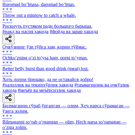
Buromad bo‘lmasa, daromad bo‘lmas.
* * *
Throw out a minnow to catch a whale.
* * *
Рискнуть пустяком ради большого барыша.
#нақд ва насия ҳақида
#фойда ва зарар ҳақида
Очкўзнинг ўзи тўйса ҳам, қорни тўймас.
* * *
Ochko‘zning o‘zi to‘ysa ham, qorni to‘ymas.
* * *
Better belly burst than good drink (meat) lost.
* * *
Хоть лопни брюшко, да не оставайся добро!
#ҳалоллик ва текинхўрлик ҳақида
#таъмагирлик ва очкўзлик
ҳақида
#меъёр ва меъёрсизлик ҳақида
Билмаганни сўраб ўрганган — олим, Ҳеч нарса сўрамаган —
ўзига золим.
* * *
Bilmaganni so‘rab o‘rgangan — olim, Hech narsa so‘ramagan —
o‘ziga zolim.
* * *