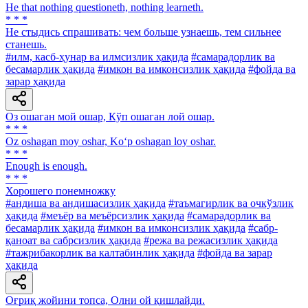
He that nothing questioneth, nothing learneth.
* * *
He стыдись спрашивать: чем больше узнаешь, тем сильнее
станешь.
#илм, касб-ҳунар ва илмсизлик ҳақида
#самарадорлик ва
бесамарлик ҳақида
#имкон ва имконсизлик ҳақида
#фойда ва
зарар ҳақида
Оз ошаган мой ошар, Кўп ошаган лой ошар.
* * *
Oz oshagan moy oshar, Ko‘p oshagan loy oshar.
* * *
Enough is enough.
* * *
Хорошего понемножку
#андиша ва андишасизлик ҳақида
#таъмагирлик ва очкўзлик
ҳақида
#меъёр ва меъёрсизлик ҳақида
#самарадорлик ва
бесамарлик ҳақида
#имкон ва имконсизлик ҳақида
#сабр-
қаноат ва сабрсизлик ҳақида
#режа ва режасизлик ҳақида
#тажрибакорлик ва калтабинлик ҳақида
#фойда ва зарар
ҳақида
Оғриқ жойини топса, Олни ой қишлайди.