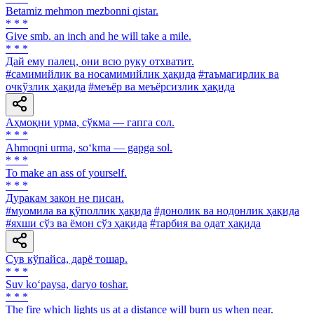
Betamiz mehmon mezbonni qistar.
* * *
Give smb. an inch and he will take a mile.
* * *
Дай ему палец, они всю руку отхватит.
#самимийлик ва носамимийлик ҳақида
#таъмагирлик ва
очкўзлик ҳақида
#меъёр ва меъёрсизлик ҳақида
Аҳмоқни урма, сўкма — гапга сол.
* * *
Ahmoqni urma, so‘kma — gapga sol.
* * *
To make an ass of yourself.
* * *
Дуракам закон не писан.
#муомила ва қўполлик ҳақида
#донолик ва нодонлик ҳақида
#яхши сўз ва ёмон сўз ҳақида
#тарбия ва одат ҳақида
Сув кўпайса, дарё тошар.
* * *
Suv ko‘paysa, daryo toshar.
* * *
The fire which lights us at a distance will burn us when near.