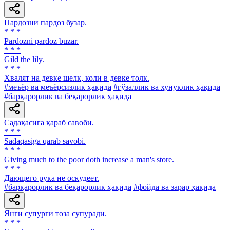
Пардозни пардоз бузар.
* * *
Pardozni pardoz buzar.
* * *
Gild the lily.
* * *
Хвалят на девке шелк, коли в девке толк.
#меъёр ва меъёрсизлик ҳақида
#гўзаллик ва хунуклик ҳақида
#барқарорлик ва беқарорлик ҳақида
Садақасига қараб савоби.
* * *
Sadaqasiga qarab savobi.
* * *
Giving much to the poor doth increase a man's store.
* * *
Дающего рука не оскудеет.
#барқарорлик ва беқарорлик ҳақида
#фойда ва зарар ҳақида
Янги супурги тоза супуради.
* * *