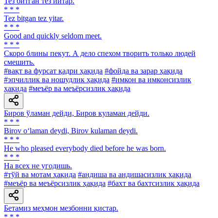
Тез битган тез йитар.
* * *
Tez bitgan tez yitar.
* * *
Good and quickly seldom meet.
* * *
Скоро блины пекут. А дело спехом творить только людей
смешить.
#вақт ва фурсат қадри ҳақида
#фойда ва зарар ҳақида
#эпчиллик ва ношудлик ҳақида
#имкон ва имконсизлик
ҳақида
#меъёр ва меъёрсизлик ҳақида
Биров ўламан дейди, Биров куламан дейди.
* * *
Birov o‘laman deydi, Birov kulaman deydi.
* * *
He who pleased everybody died before he was born.
* * *
На всех не угодишь.
#тўй ва мотам ҳақида
#андиша ва андишасизлик ҳақида
#меъёр ва меъёрсизлик ҳақида
#бахт ва бахтсизлик ҳақида
Бетамиз меҳмон мезбонни қистар.
* * *