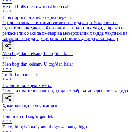
* * *
He that bulls the cow must keep calf.
* * *
Ешь пороги, а хлеб вперед береги!
#фаровонлик ва етишмовчилик ҳақида
#эҳтиёткорлик ва
эҳтиётсизлик ҳақида
#донолик ва нодонлик ҳақида
#режа ва
режасизлик ҳақида
#меъёр ва меъёрсизлик ҳақида
#эҳтиёж ва
зарурият ҳақида
#фақирлик ва бойлик ҳақида
#бошқалар
Men bog‘dan kelsam, U tog‘dan kelar
* * *
Men bog‘dan kelsam, U tog‘dan kelar
* * *
То find а mare's nest.
* * *
Попасть пальцем в небо.
#тенглик ва тенгсизлик ҳақида
#меъёр ва меъёрсизлик ҳақида
Ҳамирдан қил суғургандек.
* * *
Hamirdan qil sug‘urgandek.
* * *
Everything is lovely and thegoose hangs high.