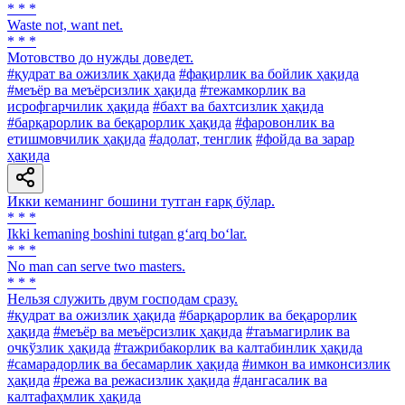
* * *
Waste not, want net.
* * *
Мотовство до нужды доведет.
#қудрат ва ожизлик ҳақида
#фақирлик ва бойлик ҳақида
#меъёр ва меъёрсизлик ҳақида
#тежамкорлик ва
исрофгарчилик ҳақида
#бахт ва бахтсизлик ҳақида
#барқарорлик ва беқарорлик ҳақида
#фаровонлик ва
етишмовчилик ҳақида
#адолат, тенглик
#фойда ва зарар
ҳақида
Икки кеманинг бошини тутган ғарқ бўлар.
* * *
Ikki kemaning boshini tutgan g‘arq bo‘lar.
* * *
No man can serve two masters.
* * *
Нельзя служить двум господам сразу.
#қудрат ва ожизлик ҳақида
#барқарорлик ва беқарорлик
ҳақида
#меъёр ва меъёрсизлик ҳақида
#таъмагирлик ва
очкўзлик ҳақида
#тажрибакорлик ва калтабинлик ҳақида
#самарадорлик ва бесамарлик ҳақида
#имкон ва имконсизлик
ҳақида
#режа ва режасизлик ҳақида
#дангасалик ва
калтафаҳмлик ҳақида