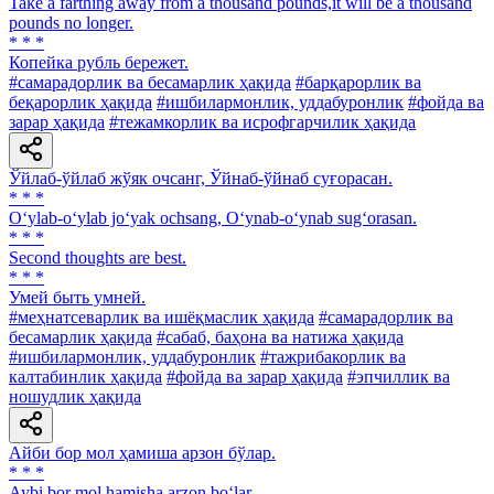
Take a farthing away from a thousand pounds,it will be a thousand
pounds no longer.
* * *
Копейка рубль бережет.
#самарадорлик ва бесамарлик ҳақида
#барқарорлик ва
беқарорлик ҳақида
#ишбилармонлик, уддабуронлик
#фойда ва
зарар ҳақида
#тежамкорлик ва исрофгарчилик ҳақида
Ўйлаб-ўйлаб жўяк очсанг, Ўйнаб-ўйнаб суғорасан.
* * *
O‘ylab-o‘ylab jo‘yak ochsang, O‘ynab-o‘ynab sug‘orasan.
* * *
Second thoughts are best.
* * *
Умей быть умней.
#меҳнатсеварлик ва ишёқмаслик ҳақида
#самарадорлик ва
бесамарлик ҳақида
#сабаб, баҳона ва натижа ҳақида
#ишбилармонлик, уддабуронлик
#тажрибакорлик ва
калтабинлик ҳақида
#фойда ва зарар ҳақида
#эпчиллик ва
ношудлик ҳақида
Айби бор мол ҳамиша арзон бўлар.
* * *
Aybi bor mol hamisha arzon bo‘lar.