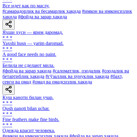
* * *
Все идет как по маслу.
#самарадорлик ва бесамарлик ҳақида
#имкон ва имконсизлик
ҳақида
#фойда ва зарар ҳақида
Яхши ҳусн — ярим даромад.
* * *
Yaxshi husn — yarim daromad.
* * *
A good face needs no paint.
* * *
Белила не сделают мила.
#фойда ва зарар ҳақида
#саломатлик, озодалик
#озодалик ва
бетартиблик ҳақида
#гўзаллик ва хунуклик ҳақида
#бахт,
севги ва омад
#омад ва омадсизлик ҳақида
Қуш қаноти билан учар.
* * *
Qush qanoti bilan uchar.
* * *
Fine feathers make fine birds.
* * *
Одежда красит человека.
#имкон ва имконсизлик ҳақида
#фойда ва зарар ҳақида