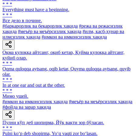
* * *
Everything must have a beginning.
* * *
Все дело в почине.
#барқарорлик ва беқарорлик ҳақида
#режа ва режасизлик
ҳақида
#меъёр ва меъёрсизлик ҳақида
#илм, касб-ҳунар ва
илмсизлик ҳақида
#имкон ва имконсизлик ҳақида
Оқма қулоққа айтсанг, оқиб кетар, Қуйма қулоққа айтсанг,
қуйиб олар.
* * *
Oqma quloqqa aytsang, oqib ketar, Quyma quloqqa aytsang, quyib
olar.
* * *
In at one ear and out at the other.
* * *
Мимо ушей.
#имкон ва имконсизлик ҳақида
#меъёр ва меъёрсизлик ҳақида
#фойда ва зарар ҳақида
Пулни кўп деб шопирма, Йўқ вақти зор бўласан.
* * *
Pulni ko‘p deb shopirma, Yo‘q vaqti zor bo‘lasan.