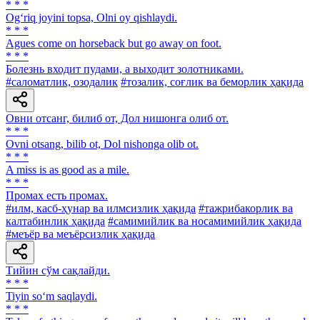
* * *
Og‘riq joyini topsa, Olni oy qishlaydi.
* * *
Agues come on horseback but go away on foot.
* * *
Болезнь входит пудами, а выходит золотниками.
#саломатлик, озодалик
#тозалик, соғлик ва беморлик ҳақида
Овни отсанг, билиб от, Дол нишонга олиб от.
* * *
Ovni otsang, bilib ot, Dol nishonga olib ot.
* * *
A miss is as good as a mile.
* * *
Промах есть промах.
#илм, касб-ҳунар ва илмсизлик ҳақида
#тажрибакорлик ва
калтабинлик ҳақида
#самимийлик ва носамимийлик ҳақида
#меъёр ва меъёрсизлик ҳақида
Тийин сўм сақлайди.
* * *
Tiyin so‘m saqlaydi.
* * *