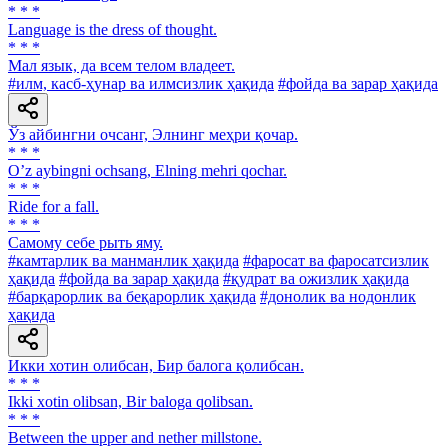
* * *
Language is the dress of thought.
* * *
Мал язык, да всем телом владеет.
#илм, касб-ҳунар ва илмсизлик ҳақида
#фойда ва зарар ҳақида
Ўз айбингни очсанг, Элнинг меҳри қочар.
* * *
Oʼz aybingni ochsang, Elning mehri qochar.
* * *
Ride for a fall.
* * *
Самому себе рыть яму.
#камтарлик ва манманлик ҳақида
#фаросат ва фаросатсизлик
ҳақида
#фойда ва зарар ҳақида
#қудрат ва ожизлик ҳақида
#барқарорлик ва беқарорлик ҳақида
#донолик ва нодонлик
ҳақида
Икки хотин олибсан, Бир балога қолибсан.
* * *
Ikki xotin olibsan, Bir baloga qolibsan.
* * *
Between the upper and nether millstone.