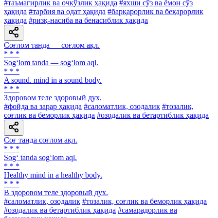
#таъмагирлик ва очкўзлик ҳақида
#яхши сўз ва ёмон сўз
ҳақида
#тарбия ва одат ҳақида
#барқарорлик ва беқарорлик
ҳақида
#ризқ-насиба ва бенасиблик ҳақида
Соғлом танда — соғлом ақл.
* * *
Sog‘lom tanda — sog‘lom aql.
* * *
A sound. mind in a sound body.
* * *
Здоровом теле здоровый дух.
#фойда ва зарар ҳақида
#саломатлик, озодалик
#тозалик,
соғлик ва беморлик ҳақида
#озодалик ва бетартиблик ҳақида
Соғ танда соғлом ақл.
* * *
Sog‘ tanda sog‘lom aql.
* * *
Healthy mind in a healthy body.
* * *
В здоровом теле здоровый дух.
#саломатлик, озодалик
#тозалик, соғлик ва беморлик ҳақида
#озодалик ва бетартиблик ҳақида
#самарадорлик ва