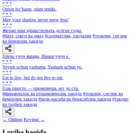
* * *
Omon bo‘lsang, olam seniki.
* * *
May your shadow never grow less!
* * *
Желаю вам здравствовать долгие годы.
#бахт, севги ва омад
#саломатлик, озодалик
#тозалик, соғлик
ва беморлик ҳақида
Ейиш учун яшама, Яшаш учун е.
* * *
Yeyish uchun yashama, Yashash uchun ye.
* * *
Eat to live, but do not live to eat.
* * *
Ешь просто — проживешь лет до ста.
#фаровонлик ва етишмовчилик ҳақида
#тозалик, соғлик ва
беморлик ҳақида
#ризқ-насиба ва бенасиблик ҳақида
#тақдир
ва тадбир ҳақида
← Oldingi
Keyingi →
Loyiha haqida