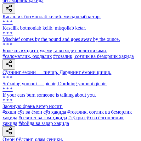
бесамарлик ҳақида
Касаллик ботмонлаб келиб, мисқоллаб кетар.
* * *
Kasallik botmonlab kelib, misqollab ketar.
* * *
Mischief comes by the pound and goes away by the ounce.
* * *
Болезнь входит пудами, а выходит золотниками.
#саломатлик, озодалик
#тозалик, соғлик ва беморлик ҳақида
Сўзнинг ёмони — пичир, Дарднинг ёмони қичир.
* * *
Soʼzning yomoni — pichir, Dardning yomoni qichir.
* * *
If your ears burn someone is talking about you.
* * *
Заочную брань ветер носит.
#яхши сўз ва ёмон сўз ҳақида
#тозалик, соғлик ва беморлик
ҳақида
#севинч ва ғам ҳақида
#тўғри сўз ва ёлғончилик
ҳақида
#фойда ва зарар ҳақида
Омон бўлсанг, олам сеники.