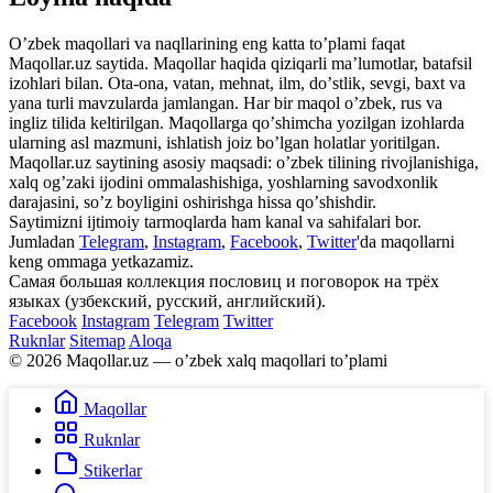
Oʼzbek maqollari va naqllarining eng katta toʼplami faqat
Maqollar.uz saytida. Maqollar haqida qiziqarli maʼlumotlar, batafsil
izohlari bilan. Ota-ona, vatan, mehnat, ilm, doʼstlik, sevgi, baxt va
yana turli mavzularda jamlangan. Har bir maqol oʼzbek, rus va
ingliz tilida keltirilgan. Maqollarga qoʼshimcha yozilgan izohlarda
ularning asl mazmuni, ishlatish joiz boʼlgan holatlar yoritilgan.
Maqollar.uz saytining asosiy maqsadi: oʼzbek tilining rivojlanishiga,
xalq ogʼzaki ijodini ommalashishiga, yoshlarning savodxonlik
darajasini, soʼz boyligini oshirishga hissa qoʼshishdir.
Saytimizni ijtimoiy tarmoqlarda ham kanal va sahifalari bor.
Jumladan
Telegram
,
Instagram
,
Facebook
,
Twitter
'da maqollarni
keng ommaga yetkazamiz.
Самая большая коллекция пословиц и поговорок на трёх
языках (узбекский, русский, английский).
Facebook
Instagram
Telegram
Twitter
Ruknlar
Sitemap
Aloqa
© 2026 Maqollar.uz — oʼzbek xalq maqollari toʼplami
Maqollar
Ruknlar
Stikerlar