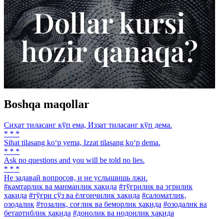
Boshqa maqollar
Сиҳат тиласанг кўп ема, Иззат тиласанг кўп дема.
* * *
Sihat tilasang ko‘p yema, Izzat tilasang ko‘p dema.
* * *
Ask no questions and you will be told no lies.
* * *
He задавай вопросов, и не услышишь лжи.
#камтарлик ва манманлик ҳақида
#тўғрилик ва эгрилик
ҳақида
#тўғри сўз ва ёлғончилик ҳақида
#саломатлик,
озодалик
#тозалик, соғлик ва беморлик ҳақида
#озодалик ва
бетартиблик ҳақида
#донолик ва нодонлик ҳақида