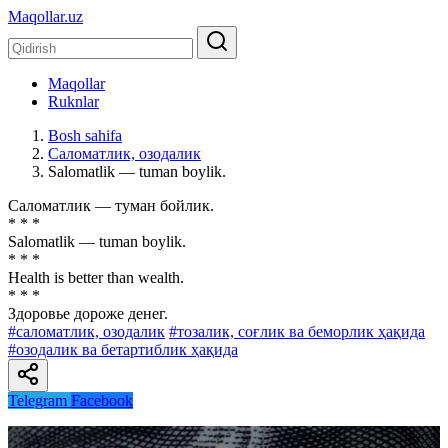
Maqollar.uz
Maqollar
Ruknlar
Bosh sahifa
Саломатлик, озодалик
Salomatlik — tuman boylik.
Саломатлик — туман бойлик.
* * *
Salomatlik — tuman boylik.
* * *
Health is better than wealth.
* * *
Здоровье дороже денег.
#саломатлик, озодалик
#тозалик, соғлик ва беморлик ҳақида
#озодалик ва бетартиблик ҳақида
Telegram
Facebook